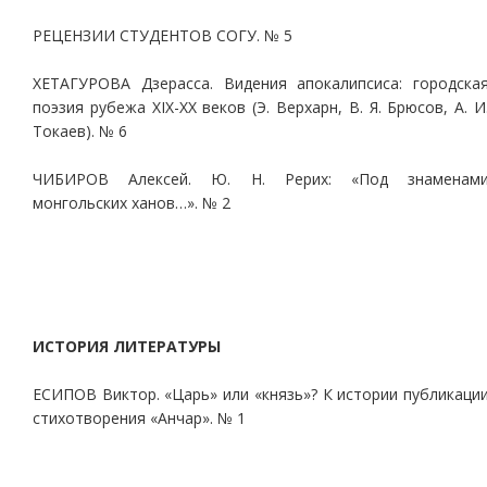
РЕЦЕНЗИИ СТУДЕНТОВ СОГУ. № 5
ХЕТАГУРОВА Дзерасса. Видения апокалипсиса: городска
поэзия рубежа ХIХ-ХХ веков (Э. Верхарн, В. Я. Брюсов, А. И
Токаев). № 6
ЧИБИРОВ Алексей. Ю. Н. Рерих: «Под знаменам
монгольских ханов…». № 2
ИСТОРИЯ ЛИТЕРАТУРЫ
ЕСИПОВ Виктор. «Царь» или «князь»? К истории публикаци
стихотворения «Анчар». № 1