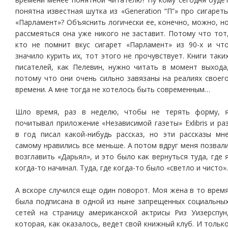
понятна известная шутка из «Generation “П”» про сигарет
«Парламент»? Объяснить логически ее, конечно, можно, н
рассмеяться она уже никого не заставит. Потому что тот
кто не помнит вкус сигарет «Парламент» из 90-х и чт
значило курить их, тот этого не прочувствует. Книги таки
писателей, как Пелевин, нужно читать в момент выхода
потому что они очень сильно завязаны на реалиях своег
времени. А мне тогда не хотелось быть современным…
Шло время, раз в неделю, чтобы не терять форму, 
почитывал приложение «Независимой газеты» Exlibris и ра
в год писал какой-нибудь рассказ, но эти рассказы мн
самому нравились все меньше. А потом вдруг меня позвал
возглавить «Дарьял», и это было как вернуться туда, где 
когда-то начинал. Туда, где когда-то было «светло и чисто».
А вскоре случился еще один поворот. Моя жена в то врем
была подписана в одной из ныне запрещенных социальны
сетей на страницу американской актрисы Риз Уизерспун
которая, как оказалось, ведет свой книжный клуб. И тольк