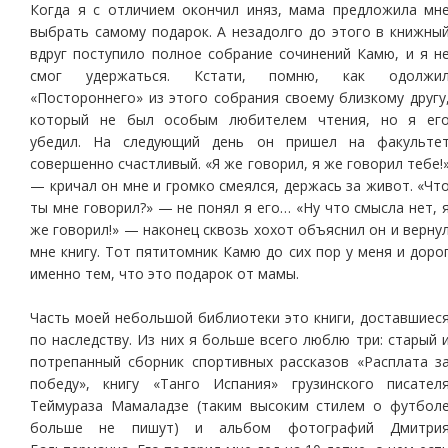
Когда я с отличием окончил иняз, мама предложила мн
выбрать самому подарок. А незадолго до этого в книжны
вдруг поступило полное собрание сочинений Камю, и я н
смог удержаться. Кстати, помню, как одолжи
«Постороннего» из этого собрания своему близкому другу
который не был особым любителем чтения, но я ег
убедил. На следующий день он пришел на факульте
совершенно счастливый. «Я же говорил, я же говорил тебе!
— кричал он мне и громко смеялся, держась за живот. «Чт
ты мне говорил?» — не понял я его… «Ну что смысла нет, 
же говорил!» — наконец сквозь хохот объяснил он и верну
мне книгу. Тот пятитомник Камю до сих пор у меня и доро
именно тем, что это подарок от мамы.
Часть моей небольшой библиотеки это книги, доставшиес
по наследству. Из них я больше всего люблю три: старый 
потрепанный сборник спортивных рассказов «Расплата з
победу», книгу «Танго Испания» грузинского писател
Теймураза Мамаладзе (таким высоким стилем о футбол
больше не пишут) и альбом фотографий Дмитри