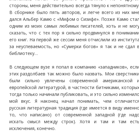
стороны, меня действительно всегда тянуло к непонятному
В сборнике было пять авторов, и легче всего из них мн
дался Альбер Камю с «Мифом о Сизифе». Позже Камю ста
одним из моих самых любимых писателей, хоть и не мог
сказать, что с тех пор я сильно продвинулся в понимани
его книг. На первой же сессии меня отчислили из институт
за неуспеваемость, но «Сумерки богов» я так и не сдал 
библиотеку…
В следующем вузе я попал в компанию «западников», есл
этих раздолбаев так можно было назвать. Мои сверстник
были сильно увлечены современной американской 
европейской литературой, в частности битниками, которы
тогда только начинали публиковать, и это сильно изменил
мой вкус. Я наконец начал понимать, чем отличаетс
русская литературная традиция (где имеется в виду именн
то, что написано) от современной западной (где над
искать смысл между строк). Хотя и там и там ест
исключения, конечно.