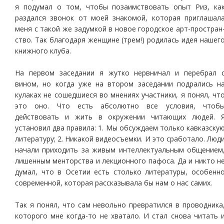
я подумал о том, чтобы позаимствовать опыт Риз, ка
раздался звонок от моей знакомой, которая приглашал
меня с такой же задумкой в новое городское арт-прост­ран
ство. Так благодаря женщине (трем!) родилась идея нашег
книжного клуба.
На первом заседании я жутко нервничал и перебрал 
вином, но когда уже на втором заседании подрались н
кулаках не сошедшиеся во мнениях участники, я понял, чт
это оно. Что есть абсолютно все условия, чтоб
действовать и жить в окружении читающих людей. 
установил два правила: 1. Мы обсуждаем только кавказску
литературу; 2. Никакой видеосъемки. И это сработало. Люд
начали приходить за живым интеллектуальным общением
лишенным менторства и лекционного пафоса. Да и никто н
думал, что в Осетии есть столько литературы, особенн
современной, которая рассказывала бы нам о нас самих.
Так я понял, что сам невольно превратился в проводника
которого мне когда-то не хватало. И стал снова читать 