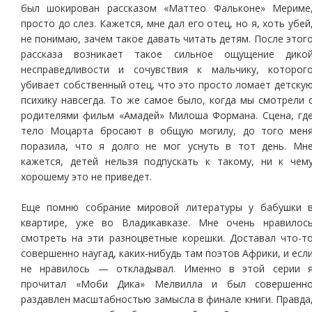
был шокирован рассказом «Маттео Фальконе» Мериме
просто до слез. Кажется, мне дал его отец, но я, хоть убей
не понимаю, зачем такое давать читать детям. После этог
рассказа возникает такое сильное ощущение дико
несправедливости и сочувствия к мальчику, которог
убивает собственный отец, что это просто ломает детску
психику навсегда. То же самое было, когда мы смотрели 
родителями фильм «Амадей» Милоша Формана. Сцена, гд
тело Моцарта бросают в общую могилу, до того мен
поразила, что я долго не мог уснуть в тот день. Мн
кажется, детей нельзя подпускать к такому, ни к чем
хорошему это не приведет.
Еще помню собрание мировой литературы у бабушки 
квартире, уже во Владикавказе. Мне очень нравилос
смотреть на эти разноцветные корешки. Доставал что-т
совершенно наугад, каких-нибудь там поэтов Африки, и есл
не нравилось — откладывал. Именно в этой серии 
прочитал «Моби Дика» Мелвилла и был совершенн
раздавлен масштабностью замысла в финале книги. Правда