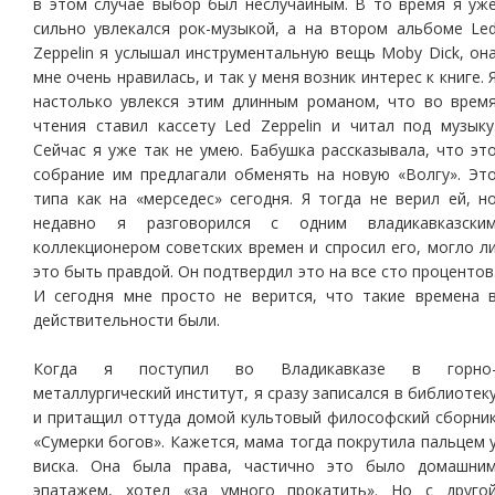
в этом случае выбор был неслучайным. В то время я уж
сильно увлекался рок-музыкой, а на втором альбоме Le
Zeppelin я услышал инструментальную вещь Moby Dick, он
мне очень нравилась, и так у меня возник интерес к книге. 
настолько увлекся этим длинным романом, что во врем
чтения ставил кассету Led Zeppelin и читал под музыку
Сейчас я уже так не умею. Бабушка рассказывала, что эт
собрание им предлагали обменять на новую «Волгу». Эт
типа как на «мерседес» сегодня. Я тогда не верил ей, н
недавно я разговорился с одним владикавказски
коллекционером советских времен и спросил его, могло л
это быть правдой. Он подтвердил это на все сто процентов
И сегодня мне просто не верится, что такие времена 
действительности были.
Когда я поступил во Владикавказе в горно
металлургический институт, я сразу записался в библиотек
и притащил оттуда домой культовый философский сборни
«Сумерки богов». Кажется, мама тогда покрутила пальцем 
виска. Она была права, частично это было домашни
эпатажем, хотел «за умного прокатить». Но с друго