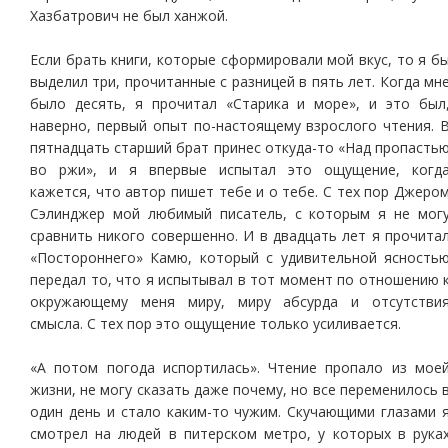
Хазбатрович не был ханжой.
Если брать книги, которые сформировали мой вкус, то я б
выделил три, прочитанные с разницей в пять лет. Когда мн
было десять, я прочитал «Старика и море», и это был
наверно, первый опыт по-настоящему взрослого чтения. 
пятнадцать старший брат принес откуда-то «Над пропасть
во ржи», и я впервые испытал это ощущение, когд
кажется, что автор пишет тебе и о тебе. С тех пор Джеро
Сэлинджер мой любимый писатель, с которым я не мог
сравнить никого совершенно. И в двадцать лет я прочита
«Постороннего» Камю, который с удивительной ясность
передал то, что я испытывал в тот момент по отношению 
окружающему меня миру, миру абсурда и отсутстви
смысла. С тех пор это ощущение только усиливается.
«А потом погода испортилась». Чтение пропало из мое
жизни, не могу сказать даже почему, но все переменилось 
один день и стало каким-то чужим. Скучающими глазами 
смотрел на людей в питерском метро, у которых в рука