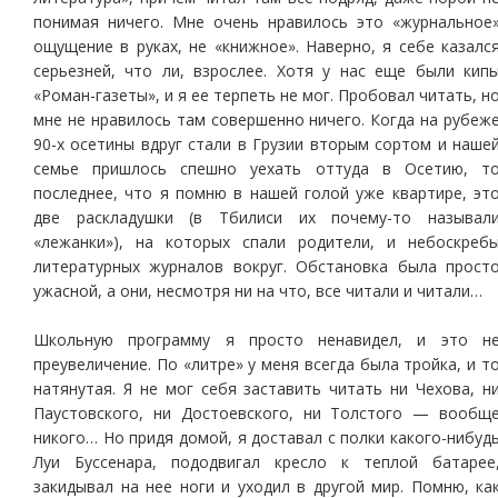
понимая ничего. Мне очень нравилось это «журнальное
ощущение в руках, не «книжное». Наверно, я себе казалс
серьезней, что ли, взрослее. Хотя у нас еще были кип
«Роман-газеты», и я ее терпеть не мог. Пробовал читать, н
мне не нравилось там совершенно ничего. Когда на рубеж
90-х осетины вдруг стали в Грузии вторым сортом и наше
семье пришлось спешно уехать оттуда в Осетию, т
последнее, что я помню в нашей голой уже квартире, эт
две раскладушки (в Тбилиси их почему-то называл
«лежанки»), на которых спали родители, и небоскреб
литературных журналов вокруг. Обстановка была прост
ужасной, а они, несмотря ни на что, все читали и читали…
Школьную программу я просто ненавидел, и это н
преувеличение. По «литре» у меня всегда была тройка, и т
натянутая. Я не мог себя заставить читать ни Чехова, н
Паустовского, ни Достоевского, ни Толстого — вообщ
никого… Но придя домой, я доставал с полки какого-нибуд
Луи Буссенара, пододвигал кресло к теплой батарее
закидывал на нее ноги и уходил в другой мир. Помню, ка