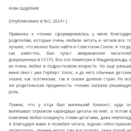
Алан Цхурбаев
(Опубликовано в №3, 2024 г.)
Привычка к чтению сформировалась у меня благодар
родителям, которые очень любили читать и читали все т
лучшее, что можно было найти в Советском Союзе. А тогда
как известно, был культ американских писателе
(разрешенных в СССР). Все эти Хэмингуэи и Фицджеральды, 
их очень любил в подростковом возрасте. Но еще раньш
меня свел с ума Герберт Уэллс, а до него обычные детски
сказки, как осетинские, так и сказки далеких стран. Но вс
же родительская преданность чтению сыграла решающу
роль.
Помню, что у отца был маленький блокнот, куда о
выписывал огрызком карандаша цитаты из книг, а потом 
компании любил козырнуть этими цитатами, даже невпопад
А благодаря маме я полюбил читать журнал «Иностранна
литература», причем читал там все подряд, даже порой н