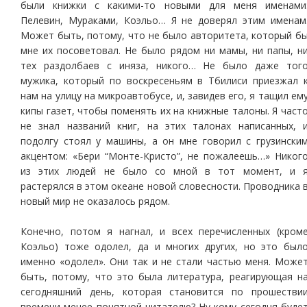
были книжки с какими-то новыми для меня именами
Пелевин, Мураками, Коэльо… Я не доверял этим именам
Может быть, потому, что не было авторитета, который б
мне их посоветовал. Не было рядом ни мамы, ни папы, н
тех раздолбаев с иняза, никого… Не было даже тог
мужика, который по воскресеньям в Тбилиси приезжал 
нам на улицу на микроавтобусе, и, завидев его, я тащил ем
кипы газет, чтобы поменять их на книжные талоны. Я част
не знал названий книг, на этих талонах написанных, 
подолгу стоял у машины, а он мне говорил с грузински
акцентом: «Бери “Монте-Кристо”, не пожалеешь…» Никог
из этих людей не было со мной в тот момент, и 
растерялся в этом океане новой словесности. Проводника 
новый мир не оказалось рядом.
Конечно, потом я нагнал, и всех перечисленных (кром
Коэльо) тоже одолел, да и многих других, но это был
именно «одолел». Они так и не стали частью меня. Може
быть, потому, что это была литература, реагирующая н
сегодняшний день, которая становится по прошестви
времени менее понятной читателю? Ну кому сегодня буде