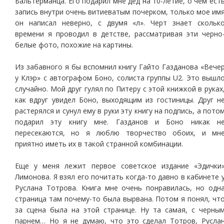
Бальтерманца. Его подарил мне дед на 10-летие, о чем ест
запись внутри очень витиеватым почерком, только мое им
он написал неверно, с двумя «л». Черт знает скольк
времени я проводил в детстве, рассматривая эти черно
белые фото, похожие на картины.
Из забавного я бы вспомнил книгу Гайто Газданова «Вече
у Клэр» с автографом Боно, солиста группы U2. Это вышл
случайно. Мой друг гулял по Питеру с этой книжкой в руках
как вдруг увидел Боно, выходящим из гостиницы. Друг н
растерялся и сунул ему в руки эту книгу на подпись, а пото
подарил эту книгу мне. Газданов и Боно никак н
пересекаются, но я люблю творчество обоих, и мн
приятно иметь их в такой странной комбинации.
Еще у меня лежит первое советское издание «Эдички
Лимонова. Я взял его почитать когда-то давно в кабинете 
Руслана Тотрова. Книга мне очень понравилась, но одн
страница там почему-то была вырвана. Потом я понял, чт
за сцена была на этой странице. Ну та самая, с черны
парнем… Но я не думаю, что это сделал Тотров, Русла