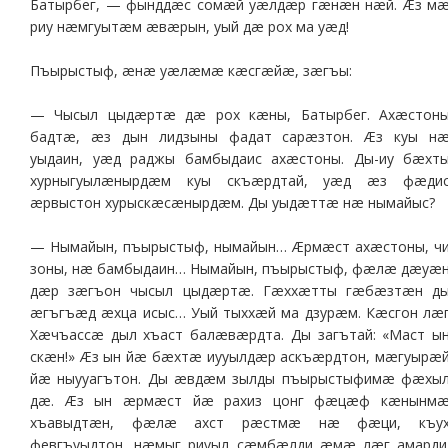
Батырбег, — фынддæс сомæй уæлдæр гæнæн нæй. Æз м
риу нæмгуытæм æвæрын, уый дæ рох ма уæд!
Пъырыстыф, æнæ уæлæмæ кæсгæйæ, зæгъы:
— Чысыл цыдæртæ дæ рох кæны, Батырбег. Ахæстон
бадтæ, æз дын лидзыны фадат сарæзтон. Æз куы н
уыдаин, уæд раджы бамбыдаис ахæстоны. Ды-иу бæхт
хурныгуылæнырдæм куы скъæрдтай, уæд æз фæди
æрвыстон хурыскæсæнырдæм. Ды уыдæттæ нæ нымайыс?
— Нымайын, пъырыстыф, нымайын… Æрмæст ахæстоны, ч
зоны, нæ бамбыдаин… Нымайын, пъырыстыф, фæлæ дæуæ
дæр зæгъон чысыл цыдæртæ. Гæххæтты гæбæзтæн д
æгъгъæд æхца исыс… Уый тыххæй ма дзурæм. Кæсгон лæ
Хæчъассæ дыл хъаст балæвæрдта. Ды загътай: «Маст ы
скæн!» Æз ын йæ бæхтæ иууылдæр аскъæрдтон, мæгуырæ
йæ ныууагътон. Ды æвдæм зылды пъырыстыфимæ фæхы
дæ. Æз ын æрмæст йæ рахиз цонг фæцæф кæнынм
хъавыдтæн, фæлæ ахст рæстмæ нæ фæци, къу
февгъуыдтон, нæмыг риуыл сæмбæлди æмæ лæг амарди