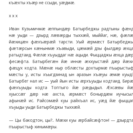
къæхты хъæр не ссыди, уæдмæ.
х х х
Иван Кузьмичмæ æппындæр Батырбеджы радтыны фæн
нæ уыди — дзырд лæвæрды тыххæй, мыййаг, нæ, фæл
йæхицæн фæхъæрæй тарсти. Уый æрмæст Батырбедж
фæтæрсын кæнынмæ хъавыди, цæмæй дзы фылдæр æхц
ратыдтаид. Фæлæ хъуыддаг нæ ацыди. Фыццаджы æхца дæ
фесæфта. Батырбегæн йæ иннæ æххуыстæй дæр йæх
фæцух кодта. Мæнæ ныр облæсты дохтырмæ пъырысты
мæсты у, исты хъыгдзинад ын аразын хъæуы æмæ куыд
Батырбег нал ис — уый йын исты æрхъуыды кодтаид. Бир
фæхъуыды кодта Топтыго йæ рæдыдыл. Æхсæвы й
хуыссæг дæр нæ ахста, æрмæст бонырдæм иучысы
афынæй ис. Райсомæй куы райхъал ис, уæд йæ фыцца
хъуыды уыди Батырбеджы тыххæй.
— Цы бакодтон, цы?.. Мæхи куы æрбайсæфтон! — дзырдт
пъырыстыф хинымæры.