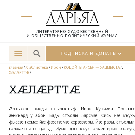
ЛИТЕРАТУРНО-ХУДОЖЕСТВЕННЫЙ
И ОБЩЕСТВЕННО-ПОЛИТИЧЕСКИЙ ЖУРНАЛ
ПОДПИСКА И ДОНАТЫ
главная
\
библиотека
\
Ирон
\
КОЦОЙТЫ АРСЕН — УАЦМЫСТÆ
\
ХÆЛÆРТТÆ
\
ХÆЛÆРТТÆ
Æртыккаг зылды пъырыстыф Иван Кузьмич Топтыг
æнкъард у абон. Бады стъолы фарсмæ. Сисы йæ къух
фыссæн æмæ йæ фæстæмæ æрæвæры. Йæ разы, стъолыл
гæххæттыты цагъд. Иуыл дзы къух æрæвæрын хъæуы