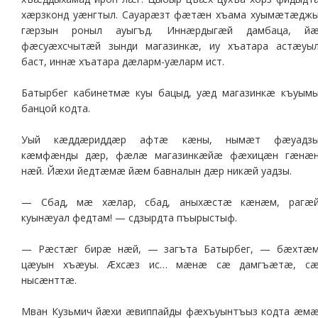
хæрзконд уæнгтыл. Сауарæзт фæтæн хъама хуымæтæдж
гæрзын роныл ауыгъд. Иннæрдыгæй дамбаца, й
фæсуæхсчытæй зынди магазинкæ, иу хъатара астæуы
баст, иннæ хъатара дæларм-уæларм ист.
Батырбег кабинетмæ куы бацыд, уæд магазинкæ къуым
банцой кодта.
Уый кæддæриддæр афтæ кæны, нымæт фæуадз
кæмфæнды дæр, фæлæ магазинкæйæ фæхицæн гæнæ
нæй. Йæхи йедтæмæ йæм бавналын дæр никæй уадзы.
— Сбад, мæ хæлар, сбад, аныхæстæ кæнæм, рагæ
куынæуал федтам! — сдзырдта пъырыстыф.
— Рæстæг бирæ нæй, — загъта Батырбег, — бæхтæ
цæуын хъæуы. Æхсæз ис… мæнæ сæ дамгъæтæ, с
нысæнттæ.
Мван Кузьмич йæхи æвиппайды фæхъуынтъыз кодта æм