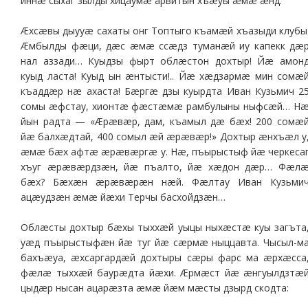
иннæ сыхаг зылды хицаумæ арвитын хъæуы æмæ æнд.
Æхсæвы дыууæ сахаты онг Топтыго къамæй хъазыди клубы
Æмбылды фæци, дæс æмæ ссæдз туманæй иу капекк дæ
нал аззади… Куыдзы фырт облæстон дохтыр! Йæ амон
куыд ласта! Куыд ын æнтысти!.. Йæ хæдзармæ мин сомæ
къаддæр нæ ахаста! Бæргæ дзы куырдта Иван Кузьмич 2
сомы æфстау, хионтæ фæстæмæ рамбулыны ныфсæй… Н
йын радта — «Æрæвæр, дам, къамыл дæ бæх! 200 сомæ
йæ балхæдтай, 400 сомыл æй æрæвæр!» Дохтыр æнхъæл у
æмæ бæх афтæ æрæвæргæ у. Нæ, пъырыстыф йæ черкеса
хъуг æрæвæрдзæн, йæ пъалто, йæ хæдон дæр… Фæл
бæх? Бæхæн æрæвæрæн нæй. Фæлтау Иван Кузьми
ацæудзæн æмæ йæхи Терчы басхойдзæн…
Облæсты дохтыр бæхы тыххæй уыцы ныхæстæ куы загъта
уæд пъырыстыфæн йæ туг йæ сæрмæ ныццавта. Чысыл-м
бахъæуа, æхсаргардæй дохтыры сæры фарс ма æрхæсса
фæлæ тыххæй баурæдта йæхи. Æрмæст йæ æнгуылдзтæ
цыдæр нысан ацарæзта æмæ йæм мæсты дзырд скодта: