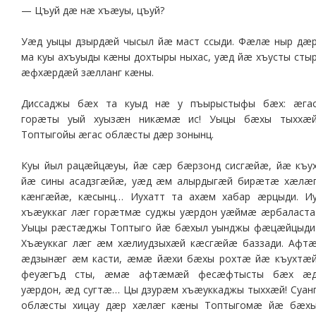
— Цъуй дæ нæ хъæуы, цъуй?
Уæд уыцы дзырдæй чысыл йæ маст ссыди. Фæлæ ныр дæ
ма куы ахъуыды кæны дохтыры ныхас, уæд йæ хъусты сты
æфхæрдæй зæлланг кæны.
Диссаджы бæх та куыд нæ у пъырыстыфы бæх: æга
горæты уый хуызæн никæмæ ис! Уыцы бæхы тыххæ
Топтыгойы æгас облæсты дæр зонынц.
Куы йыл рацæйцæуы, йæ сæр бæрзонд сисгæйæ, йæ къу
йæ сины асадзгæйæ, уæд æм алырдыгæй бирæтæ хæлæ
кæнгæйæ, кæсынц… Иухатт та ахæм хабар æрцыди. И
хъæуккаг лæг горæтмæ суджы уæрдон уæймæ æрбаласта
Уыцы рæстæджы Топтыго йæ бæхыл уынджы фæцæйцыди
Хъæуккаг лæг æм хæлиудзыхæй кæсгæйæ баззади. Афт
æдзынæг æм касти, æмæ йæхи бæхы рохтæ йæ къухтæ
феуæгъд сты, æмæ афтæмæй фесæфтысты бæх æ
уæрдон, æд сугтæ… Цы дзурæм хъæуккаджы тыххæй! Суан
облæсты хицау дæр хæлæг кæны Топтыгомæ йæ бæх