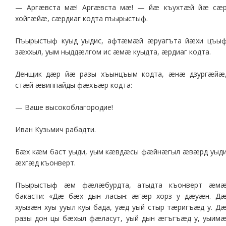
— Аргæвста мæ! Аргæвста мæ! — йæ къухтæй йæ сæ
хойгæйæ, сæрдиаг кодта пъырыстыф.
Пъырыстыф куыд уыдис, афтæмæй æруагъта йæхи цъы
зæххыл, уым ныддæлгом ис æмæ куыдта, æрдиаг кодта.
Денщик дæр йæ разы хъынцъым кодта, æнæ дзургæйæ
стæй æвиппайды фæхъæр кодта:
— Ваше высокоблагородие!
Иван Кузьмич рабадти.
Бæх кæм баст уыди, уым кæвдæсы фæйнæгыл æвæрд уыд
æхгæд къонверт.
Пъырыстыф æм фæлæбурдта, атыдта къонверт æм
бакасти: «Дæ бæх дын ласын: æгæр хорз у дæуæн. Д
хуызæн хуы ууыл куы бада, уæд уый стыр тæригъæд у. Д
разы дон цы бæхыл фæласут, уый дын æгъгъæд у, уыим