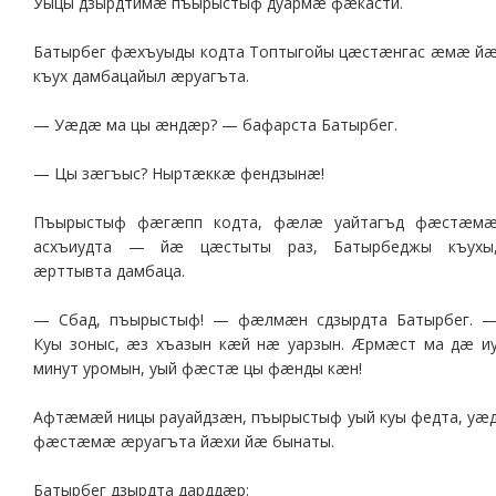
Уыцы дзырдтимæ пъырыстыф дуармæ фæкасти.
Батырбег фæхъуыды кодта Топтыгойы цæстæнгас æмæ й
къух дамбацайыл æруагъта.
— Уæдæ ма цы æндæр? — бафарста Батырбег.
— Цы зæгъыс? Ныртæккæ фендзынæ!
Пъырыстыф фæгæпп кодта, фæлæ уайтагъд фæстæм
асхъиудта — йæ цæстыты раз, Батырбеджы къухы
æрттывта дамбаца.
— Сбад, пъырыстыф! — фæлмæн сдзырдта Батырбег. 
Куы зоныс, æз хъазын кæй нæ уарзын. Æрмæст ма дæ и
минут уромын, уый фæстæ цы фæнды кæн!
Афтæмæй ницы рауайдзæн, пъырыстыф уый куы федта, уæ
фæстæмæ æруагъта йæхи йæ бынаты.
Батырбег дзырдта дарддæр: