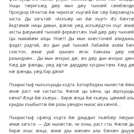
Уыцы тæригъæд дæр мыл дæу тыххæй сæмбæлди
Прокурор Игнатов йæ черкесаг хъугæй йæ сæр бæрзæндт
хаста. Ды загътай: «Аскъæр ын йæ хъуг!» Æз бæхт
йедтæмæ ницы давын, фæлæ уæд аскъæрдтон хъуг æм
ахсты фæуынæй тыххæй фервæзтæн. Уый дæр дæу тыххæй
Цы нымайæм алцы ‘ппæт! Ды мын ахæстонæй алидзын
фадат радтай, æз дын уый тыххæй Лабæйæ ахæм бæ
сластон, æмæ уый хуызæн æгас Кавказы дæр н
разындзæн… Ды мын æххуыс дæ, æз дæр дын æххуыс дæн
Кæд дæ фæнды, уæд афтæ дарддæр кусдзыстæм. Кæд д
нæ фæнды, уæд бар дæхи!
Пъырыстыф ныхъхъуыды кодта. Батырбеджы ныхæстæ йæ
æнæ раст нæ кастысты. Фæлæ цы кæна, цы æрхъуыд
кæна? Æхца йæ хъæуы… Бирæ æхца йæ хъæуы, цæмæй ал
куыдзы хъыбылтæ йæ разы уæндон ныхас ма кæной…
Пъырыстыф сфæнд кодта йæ дзырдыл хъæбæр лæууы
æмæ загъта: — Дæ ныхæстæ, чи зоны, раст сты. Фæлæ д
бирæ исыс æхца, æмæ дзы мæнæн алы бæхæн дыуу