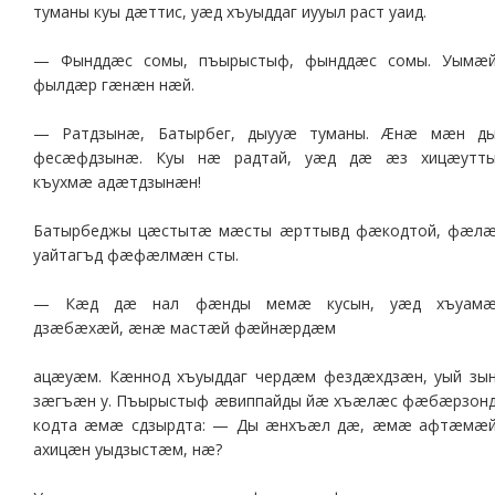
туманы куы дæттис, уæд хъуыддаг иууыл раст уаид.
— Фынддæс сомы, пъырыстыф, фынддæс сомы. Уымæ
фылдæр гæнæн нæй.
— Ратдзынæ, Батырбег, дыууæ туманы. Æнæ мæн д
фесæфдзынæ. Куы нæ радтай, уæд дæ æз хицæутт
къухмæ адæтдзынæн!
Батырбеджы цæстытæ мæсты æрттывд фæкодтой, фæл
уайтагъд фæфæлмæн сты.
— Кæд дæ нал фæнды мемæ кусын, уæд хъуам
дзæбæхæй, æнæ мастæй фæйнæрдæм
ацæуæм. Кæннод хъуыддаг чердæм фездæхдзæн, уый зы
зæгъæн у. Пъырыстыф æвиппайды йæ хъæлæс фæбæрзон
кодта æмæ сдзырдта: — Ды æнхъæл дæ, æмæ афтæмæ
ахицæн уыдзыстæм, нæ?