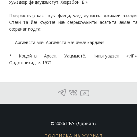
хуыздæр фидаудзыстут. Хæрзбон! Б.».
Пъырыстыф каст куы фæци, уæд иучысыл джихæй аззади
Стæй та йæ къухтæ йæ сæрыхъуынты асагъта æмæ т
сæрдиаг кодта:
— Аргæвста мæ! Аргæвста мæ æнæ кардæй!
* Коцойты Арсен. Уацмыстё. Чиныгуадзён «ИР»
Орджоникидзе. 1971
© 2026 ГБУ «Дарьял»
ПОДПИСКА НА ЖУРНАЛ