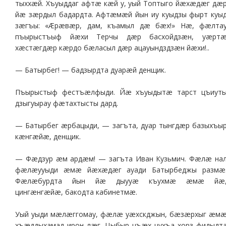
тыххæй. Хъуыддаг афтæ кæй у, уый Топтыго йæхæдæг дæ
йæ зæрдыл бадардта. Афтæмæй йын иу куыдзы фырт куы
зæгъы: «Æрæвæр, дам, къамыл дæ бæх!» Нæ, фæлта
пъырыстъыф йæхи Терчы дæр басхойдзæн, уæрт
хæстæгдæр кæрдо бæласыл дæр ацауындздзæн йæхи!..
— Батырбег! — бадзырдта дуарæй денщик.
Пъырыстыф фестъæлфыди. Йæ хъуыдытæ тарст цъиут
дзыгуырау фæтахтысты дард.
— Батырбег æрбацыди, — загъта, дуар тынгдæр базыхъы
кæнгæйæ, денщик.
— Фæдзур æм ардæм! — загъта Иван Кузьмич. Фæлæ на
фæлæууыди æмæ йæхæдæг ауади Батырбеджы размæ
Фæлæбурдта йын йæ дыууæ къухмæ æмæ йæ
цингæнгæйæ, бакодта кабинетмæ.
Уый уыди мæлæггомау, фæлæ уæхскджын, бæзæрхыг æм
хъæддыхамад ирон лæг. Цыбыр цъæх цухъа хорз фидыдт