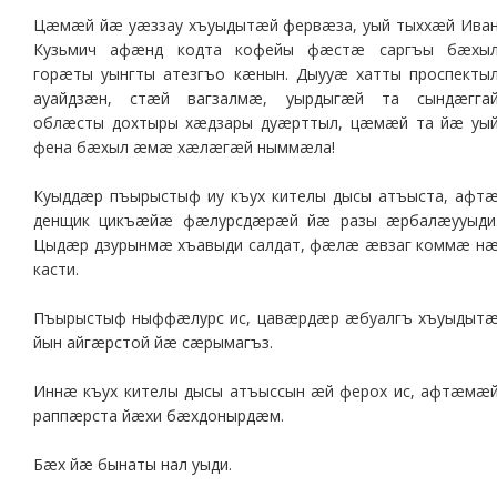
Цæмæй йæ уæззау хъуыдытæй фервæза, уый тыххæй Ива
Кузьмич афæнд кодта кофейы фæстæ саргъы бæхы
горæты уынгты атезгъо кæнын. Дыууæ хатты проспекты
ауайдзæн, стæй вагзалмæ, уырдыгæй та сындæгга
облæсты дохтыры хæдзары дуæрттыл, цæмæй та йæ уы
фена бæхыл æмæ хæлæгæй ныммæла!
Куыддæр пъырыстыф иу къух кителы дысы атъыста, афт
денщик цикъæйæ фæлурсдæрæй йæ разы æрбалæууыди
Цыдæр дзурынмæ хъавыди салдат, фæлæ æвзаг коммæ н
касти.
Пъырыстыф ныффæлурс ис, цавæрдæр æбуалгъ хъуыдыт
йын айгæрстой йæ сæрымагъз.
Иннæ къух кителы дысы атъыссын æй ферох ис, афтæмæ
раппæрста йæхи бæхдонырдæм.
Бæх йæ бынаты нал уыди.