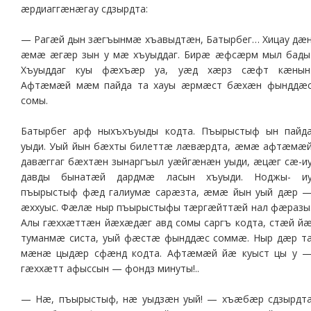
æрдиаггæнæгау сдзырдта:
— Рагæй дын зæгъынмæ хъавыдтæн, Батырбег… Хицау дæ
æмæ æгæр зын у мæ хъуыддаг. Бирæ æфсæрм мыл бады
Хъуыддаг куы фæхъæр уа, уæд хæрз сæфт кæнын
Афтæмæй мæм пайда та хауы æрмæст бæхæн фынддæ
сомы.
Батырбег арф ныхъхъуыды кодта. Пъырыстыф ын пайд
уыди. Уый йын бæхты билеттæ лæвæрдта, æмæ афтæмæ
давæггаг бæхтæн зынаргъыл уæйгæнæн уыди, æцæг сæ-и
давды бынатæй дардмæ ласын хъуыди. Ноджы- и
пъырыстыф фæд галиумæ сарæзта, æмæ йын уый дæр 
æххуыс. Фæлæ ныр пъырыстыфы тæргæйттæй нал фæразы
Алы гæххæттæн йæхæдæг авд сомы саргъ кодта, стæй й
туманмæ систа, уый фæстæ фынддæс соммæ. Ныр дæр т
мæнæ цыдæр сфæнд кодта. Афтæмæй йæ куыст цы у 
гæххæтт афыссын — фондз минуты!..
— Нæ, пъырыстыф, нæ уыдзæн уый! — хъæбæр сдзырдт