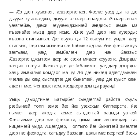
— Æз дæн хуыснæг, æвзæргæнæг. Фæлæ уæд ды та д
дыууæ хуыснæджы, дыууæ æвзæргæнæджы. Æвзæргæнæ
уæвгæйæ, дæхи æууæнкджынæй æвдисыс æмæ м
къазнайæ мызд дæр исыс. Æнæ уый дæр нæ ауæрды
къазна стигъыныл. Дæ къухы цы 12 хъæуы ис, уыдон дæ
стигъыс, гæртам исынæй сæ бабын кодтай. Уый фæстæ ку
зæгъæм, уæд æмбалæн дæр нæ бæззыс
Æвзæргæнджытæм дæр ис сæхи мидæг æууæнк. Дзырды
хæцын хъæуы. Фæхыл дæ де ‘мбалимæ, уæддæр дзырды
хæц, æмбалыл комдзог ма цу! Æз дæ никæд адæтдзынæн
Фæлæ ды кæд сыстадтæ дæ бынатæй, уæд дæ куыст кæн
адæтт мæ. Фендзыстæм, кæддæра дзы цы рауаид!
Уыцы дзырдтимæ Батырбег сындæггай райста къул
рæбынæй топп æмæ йæ йæ уæхскыл баппæрста, й
нымæт дæр акодта æмæ сындæггай рацыди уатæй
Фæстæмæ дæр нæ фæкасти, цыма йын æппындæр та
ницæмæй уыди. Æцæгдæр, Топтыго йæ бынатæй змæлг
дæр нæ фæкодта, сагъдау баззади, цалынмæ кæртæй бæх