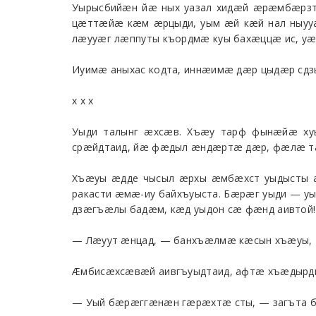
Уырысбийæн йæ ных уазал хидæй æрæмбæрзт
цæттæйæ кæм æрцыди, уым æй кæй нал ныууа
лæууæг лæппуты къордмæ куы бахæццæ ис, у
Иуимæ аныхас кодта, иннæимæ дæр цыдæр сдз
х х х
Уыди талынг æхсæв. Хъæу тарф фынæйæ хуы
срæйдтаид, йæ фæдыл æндæртæ дæр, фæлæ та 
Хъæуы æдде чысыл æрхы æмбæхст уыдысты 
ракасти æмæ-иу байхъуыста. Бæрæг уыди — 
дзæгъæлы бадæм, кæд уыдон сæ фæнд аивтой!
— Лæуут æнцад, — банхъæлмæ кæсын хъæуы, 
Æмбисæхсæвæй аивгъуыдтаид, афтæ хъæдырды
— Уый бæрæггæнæн гæрæхтæ сты, — загъта б