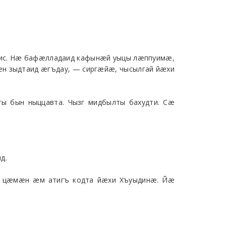
 ис. Нæ бафæлладаид кафынæй уыцы лæппуимæ,
н зыдтаид æгъдау, — сиргæйæ, чысылгай йæхи
бын ныццавта. Чызг мидбылты бахудти. Сæ
д.
 цæмæн æм атигъ кодта йæхи Хъуыдинæ. Йæ