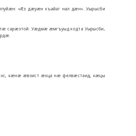
пуйæн: «Æз дæуæн къайаг нал дæн». Уырысби
тæ сарæзтой. Уæдмæ æмгъуыд кодта Уырысби,
рдæ.
ехс, кæнæ æвзист æхца нæ фелвæстаид, кæцы