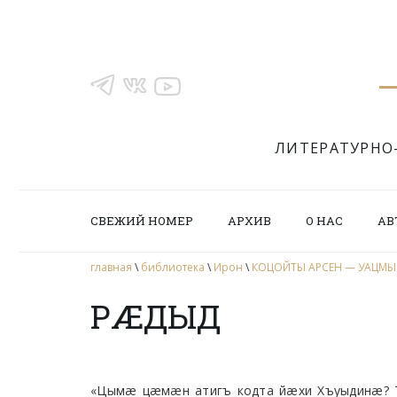
ЛИТЕРАТУРНО
СВЕЖИЙ НОМЕР
АРХИВ
О НАС
АВ
главная
\
библиотека
\
Ирон
\
КОЦОЙТЫ АРСЕН — УАЦМ
РÆДЫД
«Цымæ цæмæн атигъ кодта йæхи Хъуыдинæ? Т