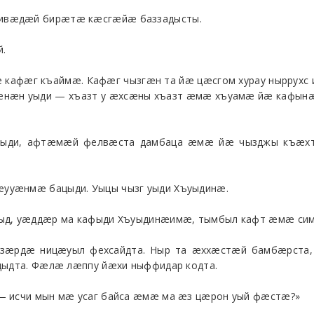
сивæдæй бирæтæ кæсгæйæ баззадысты.
й.
кафæг къаймæ. Кафæг чызгæн та йæ цæсгом хурау ныррухс
гæнæн уыди — хъазт у æхсæны хъазт æмæ хъуамæ йæ кафынæ
ыди, афтæмæй фелвæста дамбаца æмæ йæ чызджы къæхты 
ууæнмæ бацыди. Уыцы чызг уыди Хъуыдинæ.
уыд, уæддæр ма кафыди Хъуыдинæимæ, тымбыл кафт æмæ сим
зæрдæ ницæуыл фехсайдта. Ныр та æххæстæй бамбæрста,
йдыдта. Фæлæ лæппу йæхи ныффидар кодта.
— исчи мын мæ усаг байса æмæ ма æз цæрон уый фæстæ?»