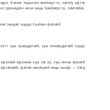
æндыл. Фæлæ Уырысби æмбæрста, лæппу афтæ
хстдзинадæн ничи ницы бамбæрста, симгæйæ,
æмæ сындæг ацыди Хъазæн фæзæй.
хатт куы иуæрдыгæй, куы иннæрдыгæй куыдз
афонæй-афонмæ куы сæ иу, куы иннæ æрхæй
ы афтæмæй, фæлæ никæцæй ницы зынди. — Кæд