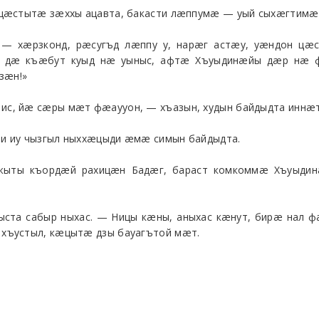
цæстытæ зæххы ацавта, бакасти лæппумæ — уый сыхæгтимæ 
— хæрзконд, рæсугъд лæппу у, нарæг астæу, уæндон цæ
æ дæ къæбут куыд нæ уыныс, афтæ Хъуыдинæйы дæр нæ 
зæн!»
с, йæ сæры мæт фæаууон, — хъазын, худын байдыдта иннæ
и иу чызгыл ныххæцыди æмæ симын байдыдта.
джыты къордæй рахицæн Бадæг, бараст комкоммæ Хъуыди
та сабыр ныхас. — Ницы кæны, аныхас кæнут, бирæ нал ф
хъустыл, кæцытæ дзы бауагътой мæт.