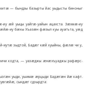
хитæ — бындзы базырты йас уыдысты биноныг
-иу æй уыцы уайгæ-уайын ацахста. Зæхмæ-иу
æйæ-иу бæхы Хъазæн фæзыл куы ауагъта, уæд
-иутæ зыдтой, Бадæг кæй хуыйны, фæлæ чи у,
 ничи кодта, — уазæджы æнæхъуаджы рафæрс-
ызгæн уыди, уыимæ æрцыди Бадæгæн йæ кафт.
увгæйæ, сындæг сдзырдта: