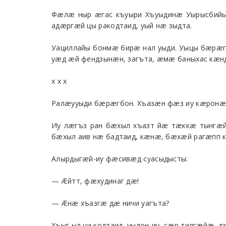
Фæлæ ныр æгас къуыри Хъуыдинæ Уырысбийы 
адæргæй цы ракодтаид, уый нæ зыдта.
Уациллайы бонмæ бирæ нал уыди. Уыцы бæрæ
уæд æй фендзынæн, загъта, æмæ баныхас кæ
х х х
Ралæууыди бæрæгбон. Хъазæн фæз иу кæрон
Иу лæгъз ран бæхыл хъазт йæ тæккæ тынгæй
бæхыл аив нæ бадтаид, кæнæ, бæхæй рагæпп
Алырдыгæй-иу фæсивæд суасыдысты:
— Æйтт, фæхудинаг дæ!
— Æнæ хъазгæ дæ ничи уагъта?
Хъыг ыл чи кодтаид, уыдон-иу, сæр тилгæйæ, д