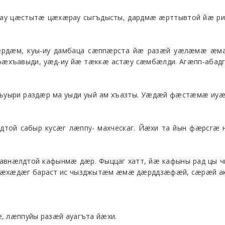
 сау цæстытæ цæхæрау сыгъдысты, дардмæ æрттывтой йæ ри
æрдæм, куы-иу дамбаца сæппæрста йæ разæй уæлæмæ æмæ
фæхъавыди, уæд-иу йæ тæккæ астæу сæмбæлди. Агæпп-абадг
ъуыри раздæр ма уыди уый ам хъазты. Уæдæй фæстæмæ иуæй
дтой сабыр кусæг лæппу- махческаг. Йæхи та йын фæрсгæ
внæлдтой кафынмæ дæр. Фыццаг хатт, йæ кафыны рад цы ч
 йæхæдæг бараст ис чызджытæм æмæ дæрддзæфæй, сæрæй ак
, лæппуйы разæй ауагъта йæхи.