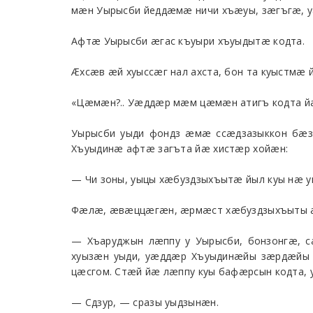
мæн Уырысби йеддæмæ ничи хъæуы, зæгъгæ, у
Афтæ Уырысби æгас къуыри хъуыдытæ кодта.
Æхсæв æй хуыссæг нал ахста, бон та куыстмæ 
«Цæмæн?.. Уæддæр мæм цæмæн атигъ кодта й
Уырысби уыди фондз æмæ ссæдзазыккон бæз
Хъуыдинæ афтæ загъта йæ хистæр хойæн:
— Чи зоны, уыцы хæбуздзыхъытæ йыл куы нæ у
Фæлæ, æвæццæгæн, æрмæст хæбуздзыхъыты ах
— Хъаруджын лæппу у Уырысби, бонзонгæ, с
хуызæн уыди, уæддæр Хъуыдинæйы зæрдæйы 
цæсгом. Стæй йæ лæппу куы бафæрсын кодта, у
— Сдзур, — сразы уыдзынæн.