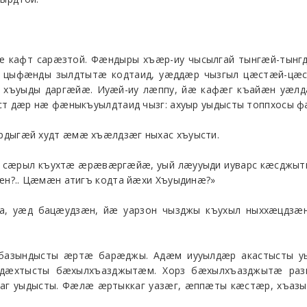
афт сарæзтой. Фæндыры хъæр-иу чысылгай тынгæй-тынгд
 цыфæнды зылдтытæ кодтаид, уæддæр чызгыл цæстæй-цæс
 хъуыды даргæйæ. Иуæй-иу лæппу, йæ кафæг къайæн уæлд
т дæр нæ фæныкъуылдтаид чызг: ахуыр уыдысты топпхосы 
дыгæй худт æмæ хъæлдзæг ныхас хъуысти.
 сæрыл къухтæ æрæвæргæйæ, уый лæууыди иуварс кæсджыты
н?.. Цæмæн атигъ кодта йæхи Хъуыдинæ?»
айа, уæд бацæудзæн, йæ уарзон чызджы къухыл ныххæцд
азындысты æртæ барæджы. Адæм иууылдæр акастысты у
æхтысты бæхылхъазджытæм. Хорз бæхылхъазджытæ ра
г уыдысты. Фæлæ æртыккаг уазæг, æппæты кæстæр, хъазын