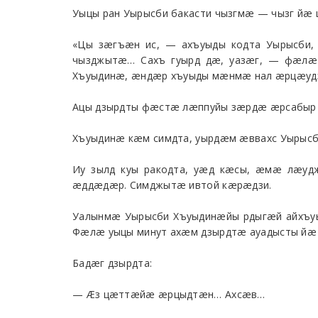
Уыцы ран Уырысби бакасти чызгмæ — чызг йæ 
«Цы зæгъæн ис, — ахъуыды кодта Уырысби, 
чызджытæ… Сахъ гуырд дæ, уазæг, — фæл
Хъуыдинæ, æндæр хъуыды мæнмæ нал æрцæуд
Ацы дзырдты фæстæ лæппуйы зæрдæ æрсабыр и
Хъуыдинæ кæм симдта, уырдæм æввахс Уырысб
Иу зылд куы ракодта, уæд кæсы, æмæ лæу
æддæдæр. Симджытæ ивтой кæрæдзи.
Уалынмæ Уырысби Хъуыдинæйы рдыгæй айхъуыс
Фæлæ уыцы минут ахæм дзырдтæ ауадысты йæ 
Бадæг дзырдта:
— Æз цæттæйæ æрцыдтæн… Ахсæв…