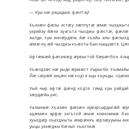
— Куы нæ рацыдаис фæлтау!
Хъазæн фæзы астæу лæппутæ æмæ чызджытæ к
уарийау йæхи ауагъта чызджы фæстæ, фæлæ
зылди, куы иннæрдæм, йæ къайы алы фæзылд
æмæ-иу æй чызджы къæхты бын ныццавта. Цæс
Афтæмæй фæсивæд æрвыстой бæрæгбон. Алыр
Хъæлдзæг нæ уыди æрмæст Уырысби. Хъамайы
Йæ сæрæй хицæн нæ кодта ацы хъуыды: «Цæмæ
Уый ныр афтæ фæнд кодта: симд куы райд
зæрдæйы рис.
Уалынмæ Хъазæн фæзæн иуварсырдыгæй æрб
адæмæн арфæ загътой æмæ комкоммæ базд
хуыздæр хъазджыты æмрæнхъ æрлæууыны акка
уыцы уазæджы бæхыл хъазтмæ.