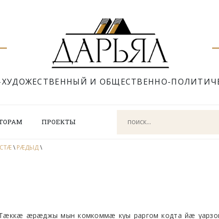
-ХУДОЖЕСТВЕННЫЙ И ОБЩЕСТВЕННО-ПОЛИТИЧ
ТОРАМ
ПРОЕКТЫ
ЫСТÆ
\
РÆДЫД
\
æккæ æрæджы мын комкоммæ куы раргом кодта йæ уарзон