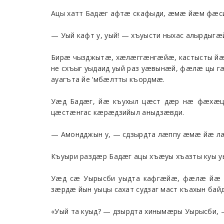
Ацы хатт Бадæг афтæ скафыди, æмæ йæм фæ
— Уый кафт у, уый! — хъуысти ныхас алырдыгæ
Бирæ чызджытæ, хæлæггæнгæйæ, кастысты йæ 
не схъыг уыдаид уый раз уæвынæй, фæлæ цы 
ауагъта йе ‘мбæлтты къордмæ.
Уæд Бадæг, йæ къухыл цæст дæр нæ фæхæц
цæстæнгас кæрæдзийыл аныдзæвди.
— Амондджын у, — сдзырдта лæппу æмæ йæ лæ
Къуыри раздæр Бадæг ацы хъæуы хъазты куы 
Уæд сæ Уырысби уыдта кафгæйæ, фæлæ йæ 
зæрдæ йын уыцы сахат судзаг маст къахын ба
«Уый та куыд? — дзырдта хинымæры Уырысби, 