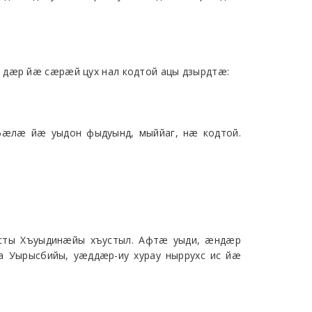
н дæр йæ сæрæй цух нал кодтой ацы дзырдтæ:
æлæ йæ уыдон фыдуынд, мыййаг, нæ кодтой.
ысты Хъуыдинæйы хъустыл. Афтæ уыди, æндæр
Уырысбийы, уæддæр-иу хурау ныррухс ис йæ