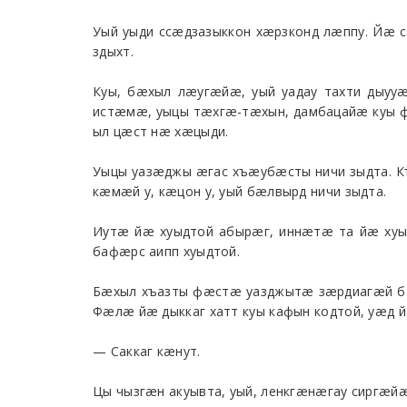
Уый уыди ссæдзазыккон хæрзконд лæппу. Йæ
здыхт.
Куы, бæхыл лæугæйæ, уый уадау тахти дыуу
истæмæ, уыцы тæхгæ-тæхын, дамбацайæ куы 
ыл цæст нæ хæцыди.
Уыцы уазæджы æгас хъæубæсты ничи зыдта. К
кæмæй у, кæцон у, уый бæлвырд ничи зыдта.
Иутæ йæ хуыдтой абырæг, иннæтæ та йæ хуы
бафæрс аипп хуыдтой.
Бæхыл хъазты фæстæ уазджытæ зæрдиагæй ба
Фæлæ йæ дыккаг хатт куы кафын кодтой, уæд
— Саккаг кæнут.
Цы чызгæн акуывта, уый, ленкгæнæгау сиргæйæ