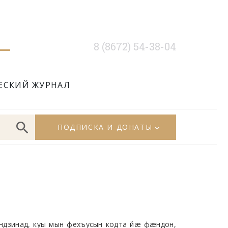
8 (8672) 54-38-04
ЕСКИЙ ЖУРНАЛ
ПОДПИСКА И ДОНАТЫ
дзинад, куы мын фехъусын кодта йæ фæндон,