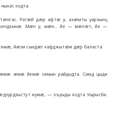
ныхас кодта.
стæнгас. Рагæй дæр афтæ у, ахæмты уарзынц
фендзынæ. Мæн у, мæн… йе — мæлæт, йе —
тимæ, йæхи сындæг кафджытæм дæр баласта.
нæмæ æмæ йемæ симын райдыдта. Симд цыди
æдзурдзыстут иумæ, — хъуыды кодта Уырысби.