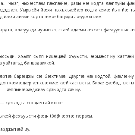
а… Чызг, ныхæстæм гæсгæйæ, разы нæ кодта лæппуйы ф
дздзæн. Уырысби йæхи ныхъхъæбæр кодта æмæ йын йæ ты
æд йæхи аивын кодта æмæ бацыди лæуджытæм.
ырдта, алæууыди иучысыл, стæй адæмы æхсæн фæаууон ис 
ссыди. Хъыпп-сыпп никæцæй хъуысти, æрмæст-иу хаттæй-
уайтагъд банцадаиккой.
æртæ барæджы сæ бæхтимæ. Дзургæ нæ кодтой, фæлæ-иу 
уыдон кæмæдæр æнхъæлмæ кæй кастысты. Бирæ фæбадтыст
 — æппынæрæджиау сдзырдта сæ иу.
— сдзырдта сындæггай иннæ.
гæй фехъуысти фæд- t8d{k æртæ гæрахы.
арджытæй иу.