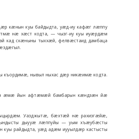
æр кæнын куы байдыдта, уæд-иу кафæг лæппу
тмæ нæ хæст кодта, — чызг-иу куы иуæрдæм
ай кад скæныны тыххæй, фелвæстаид дамбаца
фæздæгыл.
 къордимæ, нывыл ныхас дæр никæимæ кодта.
зæн æмæ йын афтæмæй бамбарын кæндзæн йæ
ыцырдæм. Уазджытæ, бæхтæй нæ рахизгæйæ,
зындысты дыууæ лæппуйы — уым хъæубæсты
 куы райдыдта, уæд адæм иууылдæр кастысты