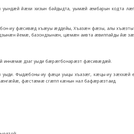
уындæй йæхи хизын байдыдта, уымæй æмбарын кодта лæп
гбон-иу фæсивæд хъæуы æддейы, Хъазæн фæзы, алы хъæзты
ндзынæн йемæ, базондзынæн, цæмæн аивта æвиппайды йæ зæ
æй иннæмæ дзаг уыди бæрæгбонарæзт фæсивæдæй.
 уыди. Фыдæбоны-иу фæци уыцы хъазæг, кæцы-иу зæххæй 
 кæнгæйæ, фæстæмæ сгæпп кæнын нал бафæрæзтаид.
зырдтой: