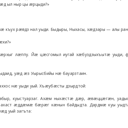
æд ыл ныр цы æрцыди?»
йæ къух рæвдз нал уыди. Быдыры, Ныхасы, хæдзары — алы ра
æхи?»
æрхыг лæппу. Йæ цæсгомыл иугай хæбуздзыхъытæ уыди, ф
ыдаид, уæд æз Уырысбийы нæ бауарзтаин.
хос нæ уыди уый. Хъæубæсты дзырдтой:
абыр, куыстуарзаг. Ахæм ныхæстæ дæр, æвæццæгæн, уад
ахаст æддæмæ бæрæг кæнын байдыдта. Дардмæ куы уыдта 
æд уый загъта: