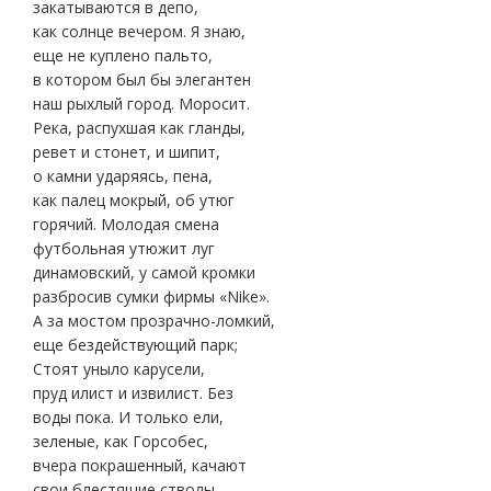
закатываются в депо,
как солнце вечером. Я знаю,
еще не куплено пальто,
в котором был бы элегантен
наш рыхлый город. Моросит.
Река, распухшая как гланды,
ревет и стонет, и шипит,
о камни ударяясь, пена,
как палец мокрый, об утюг
горячий. Молодая смена
футбольная утюжит луг
динамовский, у самой кромки
разбросив сумки фирмы «Nike».
А за мостом прозрачно-ломкий,
еще бездействующий парк;
Стоят уныло карусели,
пруд илист и извилист. Без
воды пока. И только ели,
зеленые, как Горсобес,
вчера покрашенный, качают
свои блестящие стволы.