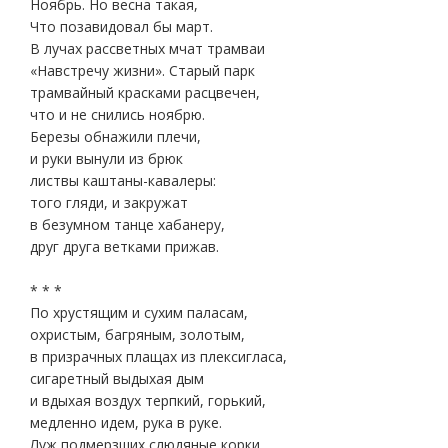
Ноябрь. Но весна такая,
Что позавидовал бы март.
В лучах рассветных мчат трамваи
«Навстречу жизни». Старый парк
трамвайный красками расцвечен,
что и не снились ноябрю.
Березы обнажили плечи,
и руки вынули из брюк
листвы каштаны-кавалеры:
того гляди, и закружат
в безумном танце хабанеру,
друг друга ветками прижав.
* * *
По хрустящим и сухим паласам,
охристым, багряным, золотым,
в призрачных плащах из плексигласа,
сигаретный выдыхая дым
и вдыхая воздух терпкий, горький,
медленно идем, рука в руке.
Луж подмерзших слюдяные корки,