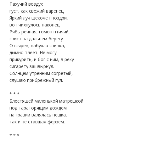
Пахучий воздух
густ, как свежий варенец.
Яркий луч щекочет ноздри,
вот чихнулось наконец.
Рябь речная, гомон птичий,
свист на дальнем берегу.
Отсырев, набухла спичка,
дымно тлеет. Не могу
прикурить, и бог с ним, в реку
сигарету зашвырнул.
Солнцем утренним согретый,
слушаю прибрежный гул.
* * *
Блестящей маленькой матрешкой
под тараторящим дождем
на гравии валялась пешка,
так и не ставшая ферзем.
* * *