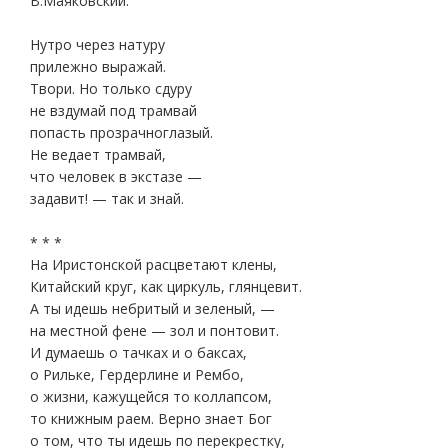
В.Маяковский.
Нутро через натуру
прилежно выражай.
Твори. Но только сдуру
не вздумай под трамвай
попасть прозрачноглазый.
Не ведает трамвай,
что человек в экстазе —
задавит! — так и знай.
* * *
На Иристонской расцветают клены,
Китайский круг, как циркуль, глянцевит.
А ты идешь небритый и зеленый, —
на местной фене — зол и понтовит.
И думаешь о тачках и о баксах,
о Рильке, Гердерлине и Рембо,
о жизни, кажущейся то коллапсом,
то книжным раем. Верно знает Бог
о том, что ты идешь по перекрестку,