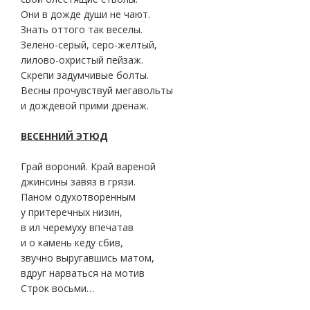
Они в дожде души не чают.
Знать оттого так веселы.
Зелено-серый, серо-желтый,
лилово-охристый пейзаж.
Скрепи задумчивые болты.
Весны прочувствуй мегавольты
и дождевой прими дренаж.
ВЕСЕННИЙ ЭТЮД
Грай вороний. Край вареной
джинсины завяз в грязи.
Паном одухотворенным
у притеречных низин,
в ил черемуху впечатав
и о камень кеду сбив,
звучно выругавшись матом,
вдруг нарваться на мотив
Строк восьми…