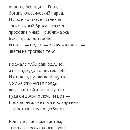
Аврора, Афродита, Гера, —
богинь классический парад.
И лох в костюме сутенера,
завистливый бросая взгляд,
проходит мимо. Приближаюсь,
букет фиалок теребя.
И вот… — но, ах! — какая жалость, —
цветы не трогают тебя.
Поджала губы равнодушно,
и взгляд куда-то внутрь себя.
И стало вдруг легко и скучно.
Со лба откинутая прядь
легла спокойно и послушно,
Куда ей должно лечь. И вот —
Прозрачный, светлый и воздушный
к пространству полуоборот.
Нева сверкает аметистом,
шпиль Петропавловки горит.