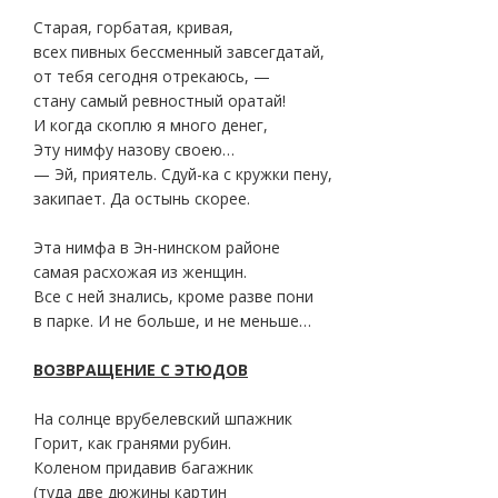
Старая, горбатая, кривая,
всех пивных бессменный завсегдатай,
от тебя сегодня отрекаюсь, —
стану самый ревностный оратай!
И когда скоплю я много денег,
Эту нимфу назову своею…
— Эй, приятель. Сдуй-ка с кружки пену,
закипает. Да остынь скорее.
Эта нимфа в Эн-нинском районе
самая расхожая из женщин.
Все с ней знались, кроме разве пони
в парке. И не больше, и не меньше…
ВОЗВРАЩЕНИЕ С ЭТЮДОВ
На солнце врубелевский шпажник
Горит, как гранями рубин.
Коленом придавив багажник
(туда две дюжины картин