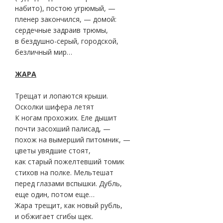
набито), постою угрюмый, —
пленер закончился, — домой:
сердечные задраив трюмы,
в бездушно-серый, городской,
безличный мир…
ЖАРА
Трещат и лопаются крыши.
Осколки шифера летят
К ногам прохожих. Еле дышит
почти засохший палисад, —
похож на вымерший питомник, —
цветы увядшие стоят,
как старый пожелтевший томик
стихов на полке. Мельтешат
перед глазами вспышки. Дубль,
еще один, потом еще…
Жара трещит, как новый рубль,
и обжигает сгибы щек.