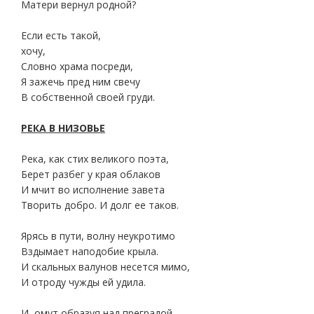
Матери вернул родной?
Если есть такой,
хочу,
Словно храма посреди,
Я зажечь пред ним свечу
В собственной своей груди.
РЕКА В НИЗОВЬЕ
Река, как стих великого поэта,
Берет разбег у края облаков
И мчит во исполнение завета
Творить добро. И долг ее таков.
Ярясь в пути, волну неукротимо
Вздымает наподобие крыла.
И скальных валунов несется мимо,
И отроду чужды ей удила.
И, омут образуя над преградой,