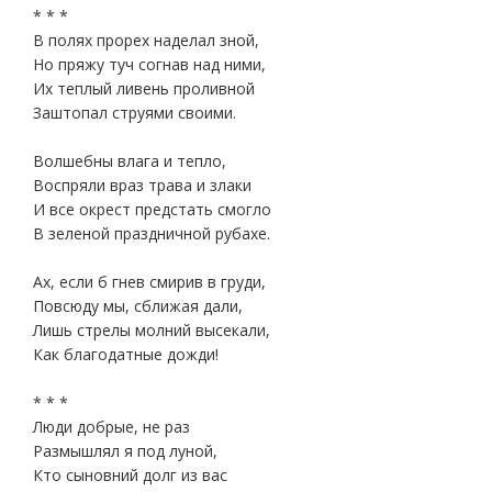
* * *
В полях прорех наделал зной,
Но пряжу туч согнав над ними,
Их теплый ливень проливной
Заштопал струями своими.
Волшебны влага и тепло,
Воспряли враз трава и злаки
И все окрест предстать смогло
В зеленой праздничной рубахе.
Ах, если б гнев смирив в груди,
Повсюду мы, сближая дали,
Лишь стрелы молний высекали,
Как благодатные дожди!
* * *
Люди добрые, не раз
Размышлял я под луной,
Кто сыновний долг из вас