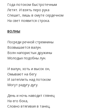
Года потоком быстротечным
Летят. И взять перо рука
Спешит, лишь в омуте сердечном
На свет появится строка.
ВОЛНЫ
Посреди речной стремнины
Возвышается валун.
Волн напористых дружины
Молодых подобны лун.
И валун, хоть и высок он,
Омывают на бегу
И затеплить над потоком
Могут радугу-дугу.
День и ночь наводит глянец
На его бока,
Словно втягивая в танец,