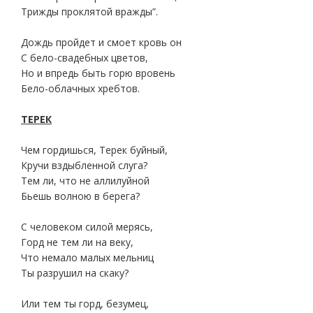
Трижды проклятой вражды”.
Дождь пройдет и смоет кровь он
С бело-свадебных цветов,
Но и впредь быть горю вровень
Бело-облачных хребтов.
ТЕРЕК
Чем гордишься, Терек буйный,
Кручи вздыбленной слуга?
Тем ли, что не аллилуйной
Бьешь волною в берега?
С человеком силой мерясь,
Горд не тем ли на веку,
Что немало малых мельниц
Ты разрушил на скаку?
Или тем ты горд, безумец,