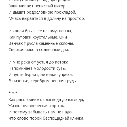
Завинчивает пенистый вихор.
И дышит родословною прохладой,
Мчась вырваться в долину на простор.
И капли брызг ее незамутненны,
Как пуговки хрустальные. Они
Венчают русла каменные склоны,
Сверкая ярко в солнечные дни.
И мне река от устья до истока
Напоминает молодости суть.
И пусть бурлит, не ведая упрека,
В низовье, серебром венчая грудь.
* * *
Как расстоянье от взгляда до взгляда,
Жизнь человеческая коротка.
И потому забывать нам не надо,
Что слово порой беспощадней клинка.