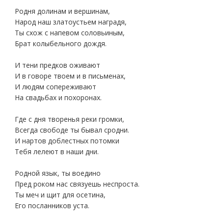
Родня долинам и вершинам,
Народ наш златоустьем наградя,
Ты схож с напевом соловьиным,
Брат колыбельного дождя.
И тени предков оживают
И в говоре твоем и в письменах,
И людям сопереживают
На свадьбах и похоронах.
Где с дня творенья реки громки,
Всегда свободе ты бывал сродни.
И нартов доблестных потомки
Тебя лелеют в наши дни.
Родной язык, ты воедино
Пред роком нас связуешь неспроста.
Ты меч и щит для осетина,
Его посланников уста.