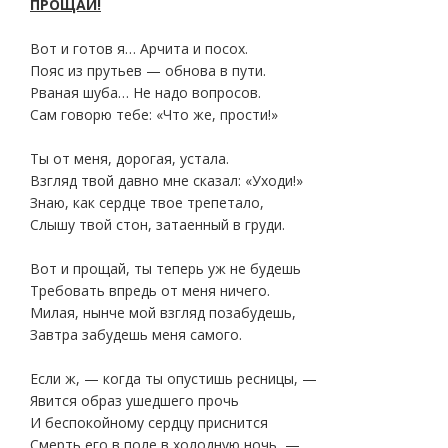
ПРОЩАЙ!
Вот и готов я… Арчита и посох.
Пояс из прутьев — обнова в пути.
Рваная шуба… Не надо вопросов.
Сам говорю тебе: «Что же, прости!»
Ты от меня, дорогая, устала.
Взгляд твой давно мне сказал: «Уходи!»
Знаю, как сердце твое трепетало,
Слышу твой стон, затаенный в груди.
Вот и прощай, ты теперь уж не будешь
Требовать впредь от меня ничего.
Милая, нынче мой взгляд позабудешь,
Завтра забудешь меня самого.
Если ж, — когда ты опустишь ресницы, —
Явится образ ушедшего прочь
И беспокойному сердцу приснится
Смерть его в поле в холодную ночь, —