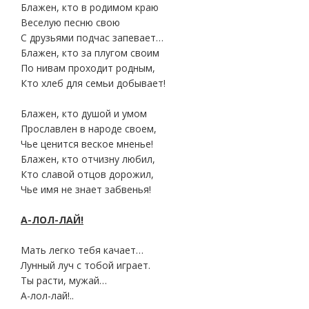
Блажен, кто в родимом краю
Веселую песню свою
С друзьями подчас запевает…
Блажен, кто за плугом своим
По нивам проходит родным,
Кто хлеб для семьи добывает!
Блажен, кто душой и умом
Прославлен в народе своем,
Чье ценится веское мненье!
Блажен, кто отчизну любил,
Кто славой отцов дорожил,
Чье имя не знает забвенья!
А-ЛОЛ-ЛАЙ!
Мать легко тебя качает…
Лунный луч с тобой играет.
Ты расти, мужай…
А-лол-лай!..