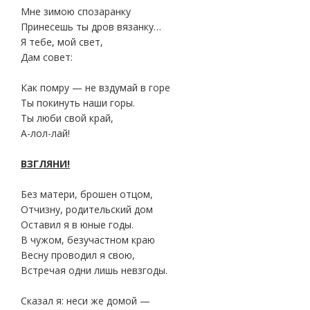
Мне зимою спозаранку
Принесешь ты дров вязанку…
Я тебе, мой свет,
Дам совет:
Как помру — не вздумай в горе
Ты покинуть наши горы.
Ты люби свой край,
А-лол-лай!
ВЗГЛЯНИ!
Без матери, брошен отцом,
Отчизну, родительский дом
Оставил я в юные годы.
В чужом, безучастном краю
Весну проводил я свою,
Встречая одни лишь невзгоды.
Сказал я: неси же домой —