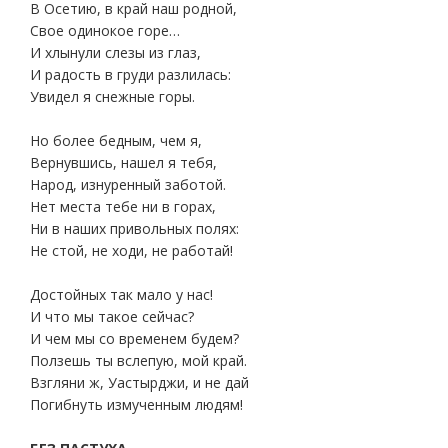
В Осетию, в край наш родной,
Свое одинокое горе…
И хлынули слезы из глаз,
И радость в груди разлилась:
Увидел я снежные горы.
Но более бедным, чем я,
Вернувшись, нашел я тебя,
Народ, изнуренный заботой.
Нет места тебе ни в горах,
Ни в наших привольных полях:
Не стой, не ходи, не работай!
Достойных так мало у нас!
И что мы такое сейчас?
И чем мы со временем будем?
Ползешь ты вслепую, мой край.
Взгляни ж, Уастырджи, и не дай
Погибнуть измученным людям!