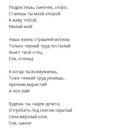
Подрастешь, сыночек, скоро,
Станешь ты моей опорой.
Я живу тобой,
Милый мой!
Наша жизнь страшней могилы.
Только черный труд постылый
Знает твой отец…
Спи, птенец!
А когда ты возмужаешь,
Тоже тяжкий труд узнаешь…
Крепким вырастай!
А-лол-лай!
Будешь ты, надев арчита,
Отгребать под снегом скрытый
Сена мерзлый клок.
Спи, сынок!