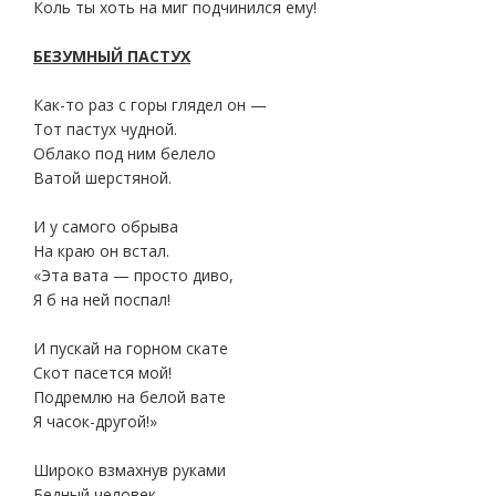
Коль ты хоть на миг подчинился ему!
БЕЗУМНЫЙ ПАСТУХ
Как-то раз с горы глядел он —
Тот пастух чудной.
Облако под ним белело
Ватой шерстяной.
И у самого обрыва
На краю он встал.
«Эта вата — просто диво,
Я б на ней поспал!
И пускай на горном скате
Скот пасется мой!
Подремлю на белой вате
Я часок-другой!»
Широко взмахнув руками
Бедный человек