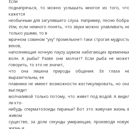
Если
поднапрячься, то можно услышать многое из того, чт
кажется
необычным для загулявшего слуха. Например, песню бобра
Или, если немного понять, что звуки можно улавливать н
только ушами, то в
мрачном совином “уху” промелькнет-таки строгая мудрост
веков,
наполняющая ночную паузу шумом набегающих временны
волн. А рыбы? Разве они молчат? Если рыба не може
говорить, то это не значит,
что она лишена природы общения. Ее глаза н
выразительны, ее
плавники не имеют возможности жестикулировать, но он
выглядит
молчаливой только потому, что живет под водой. А виде
ли кто-
нибудь сперматозоиды пираньи? Вот это живучая жизнь 
живом
существе, за доли секунды умирающая, производя нову
жизнь и