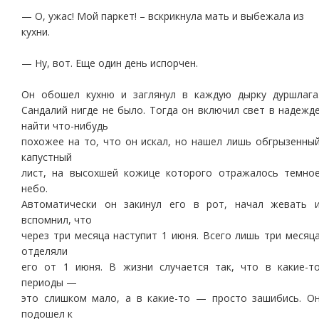
— О, ужас! Мой паркет! – вскрикнула мать и выбежала из
кухни.
— Ну, вот. Еще один день испорчен.
Он обошел кухню и заглянул в каждую дырку дуршлага
Сандалий нигде не было. Тогда он включил свет в надежд
найти что-нибудь
похожее на то, что он искал, но нашел лишь обгрызенны
капустный
лист, на высохшей кожице которого отражалось темно
небо.
Автоматически он закинул его в рот, начал жевать 
вспомнил, что
через три месяца наступит 1 июня. Всего лишь три месяц
отделяли
его от 1 июня. В жизни случается так, что в какие-т
периоды —
это слишком мало, а в какие-то — просто зашибись. О
подошел к