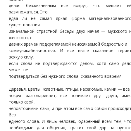
делая безжизненным все вокруг, что мешает е
размножаться. Это
едва ли не самая яркая форма материализованног
существования
изначальной страстной беседы двух начал — мужского 
женского, с
давних времен подкрепляемой неиссякаемой бодростью и
коммуникабельностью. И все выше сказанное теряе
всякую силу,
если слова не подтверждаются делом, хотя само дел
может не
подтвердиться без нужного слова, сказанного вовремя.
Деревья, цветы, животные, птицы, насекомые, камни — все
вокруг разговаривает, все понимает друг друга, име
только свой,
неповторимый язык, и при этом все само собой происходи
без
единого слова. И лишь человек, одаренный всем тем, чт
необходимо для общения, тратит свой дар на пусты