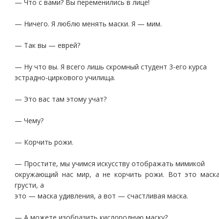
— Что с вами? Вы переменились в лице!
— Ничего. Я люблю менять маски. Я — мим.
— Так вы — еврей?
— Ну что вы. Я всего лишь скромный студент 3-его курса
эстрадно-циркового училища.
— Это вас там этому учат?
— Чему?
— Корчить рожи.
— Простите, мы учимся искусству отображать мимикой
окружающий нас мир, а не корчить рожи. Вот это маск
грусти, а
это — маска удивления, а вот — счастливая маска.
— А можете изобразить кислородную маску?