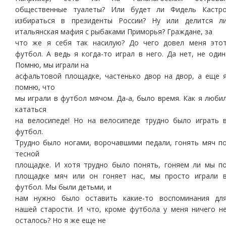
общественные туалеты? Или будет ли Фидель Кастр
избираться в президенты России? Ну или делится л
итальянская мафия с рыбаками Приморья? Граждане, за
что же я себя так насилую? До чего довел меня это
футбол. А ведь я когда-то играл в него. Да нет, не один
Помню, мы играли на
асфальтовой площадке, частенько двор на двор, а еще 
помню, что
мы играли в футбол мячом. Да-а, было время. Как я люби
кататься
на велосипеде! Но на велосипеде трудно было играть 
футбол.
Трудно было ногами, ворочавшими педали, гонять мяч п
тесной
площадке. И хотя трудно было понять, гоняем ли мы п
площадке мяч или он гоняет нас, мы просто играли 
футбол. Мы были детьми, и
нам нужно было оставить какие-то воспоминания дл
нашей старости. И что, кроме футбола у меня ничего н
осталось? Но я же еще не