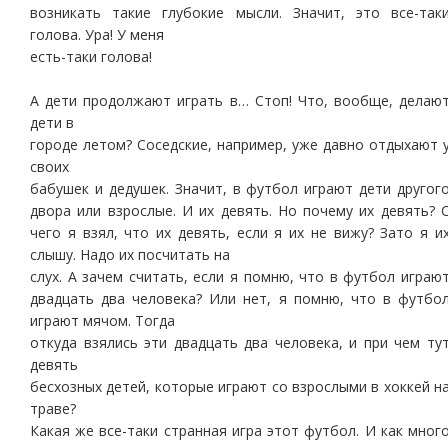
возникать такие глубокие мысли. Значит, это все-так
голова. Ура! У меня
есть-таки голова!
А дети продолжают играть в… Стоп! Что, вообще, делаю
дети в
городе летом? Соседские, например, уже давно отдыхают 
своих
бабушек и дедушек. Значит, в футбол играют дети другог
двора или взрослые. И их девять. Но почему их девять? 
чего я взял, что их девять, если я их не вижу? Зато я и
слышу. Надо их посчитать на
слух. А зачем считать, если я помню, что в футбол играю
двадцать два человека? Или нет, я помню, что в футбо
играют мячом. Тогда
откуда взялись эти двадцать два человека, и при чем ту
девять
бесхозных детей, которые играют со взрослыми в хоккей н
траве?
Какая же все-таки странная игра этот футбол. И как мног