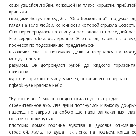
свихнувшейся любви, лежащей на плахе корысти, прибито
кривыми
гвоздями безумной судьбы. “Она бесконечна”,- подумал он
глядя на тело любви, конечности которой сгрызла Совесть
Она перевернулась на спину и застонала в последний раз
Его сердце облилось кровью. Этот стон, сломав его дух
пронесся по подсознанию, предательски
выключил свет в потемках души и взорвался на мост
между телом и
разумом. Он дотронулся рукой до жидкого горизонта
нажал на
курок, и горизонт в минуту исчез, оставив его созерцать
nqkeok~yee красное небо.
“Ну, вот и все!”- мрачно подытожила пустота, родив
стремительное эхо. Две души потянулись к выходу добры
надежд, не закрыв за собою две пары заплаканных глаз
оставив в покинутых
плотских домах горячие чувства в духовке отживши
страстей. Жаль, но душа так легка на подъем, когда е