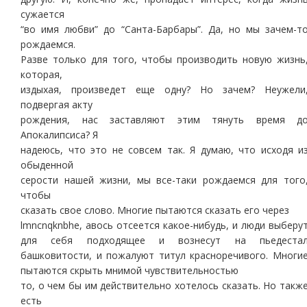
сужается
“во имя любви” до “Санта-Барбары”. Да, но мы зачем-т
рождаемся.
Разве только для того, чтобы производить новую жизнь
которая,
издыхая, произведет еще одну? Но зачем? Неужели
подвергая акту
рождения, нас заставляют этим тянуть время д
Апокалипсиса? Я
надеюсь, что это не совсем так. Я думаю, что исходя и
обыденной
серости нашей жизни, мы все-таки рождаемся для того
чтобы
сказать свое слово. Многие пытаются сказать его через
lmncnqknbhe, авось отсеется какое-нибудь, и люди выберу
для себя подходящее и вознесут на пьедеста
башковитости, и пожалуют титул красноречивого. Многи
пытаются скрыть мнимой чувствительностью
то, о чем бы им действительно хотелось сказать. Но такж
есть