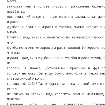
места
занимает она в голове рядового гражданина. Скольк
позабытых
воспоминаний остается после того, как слышишь, как дет
играют в
футбол. А если они играют в футбол, значит играют он
мячом.
Стоп! Но ведь вчера комментатор по телевизору говорил
что
футболисты Англии хорошо играют головой. Интересно, в
что они
играли? Вряд ли в футбол. Ведь в футбол играют мячом, 
не
головой. А значит, футболисты, играющие в футбо
головой не могут быть футболистами. Кстати, какой та
счет за окном? А кого я
спрашиваю? Себя? Так откуда же мне знать какой там счет
если я
не слежу за игрой? Надо спросить себя о чем-нибуд
полегче.
Например, есть ли на Галапагосских острова