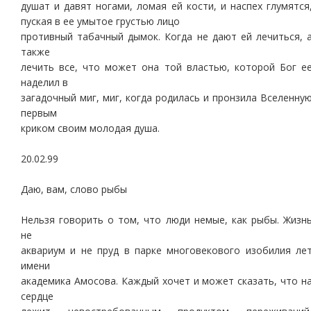
душат и давят ногами, ломая ей кости, и наспех глумятся
пуская в ее умытое грустью лицо
противный табачный дымок. Когда не дают ей лечиться, 
также
лечить все, что может она той властью, которой Бог е
наделил в
загадочный миг, миг, когда родилась и пронзила Вселенну
первым
криком своим молодая душа.
20.02.99
Даю, вам, слово рыбы
Нельзя говорить о том, что люди немые, как рыбы. Жизн
не
аквариум и не пруд в парке многовекового изобилия ле
имени
академика Амосова. Каждый хочет и может сказать, что н
сердце