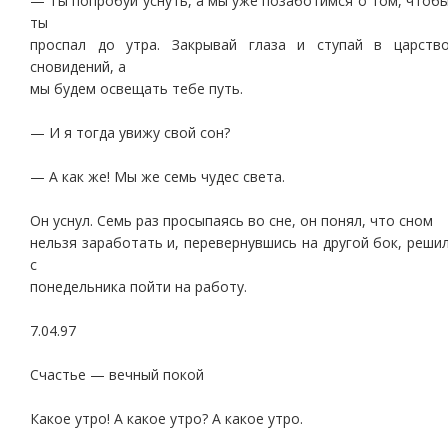
— Ты попробуй уснуть, а мы уже позаботимся о том, чтоб
ты
проспал до утра. Закрывай глаза и ступай в царств
сновидений, а
мы будем освещать тебе путь.
— И я тогда увижу свой сон?
— А как же! Мы же семь чудес света.
Он уснул. Семь раз просыпаясь во сне, он понял, что сном
нельзя заработать и, перевернувшись на другой бок, реши
с
понедельника пойти на работу.
7.04.97
Счастье — вечный покой
Какое утро! А какое утро? А какое утро.