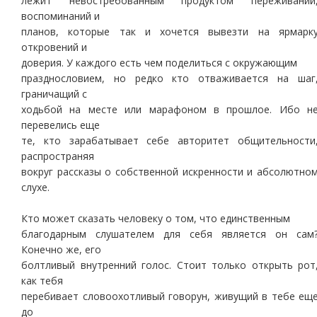
лежит невостребованным продуктом переживаний
воспоминаний и
планов, которые так и хочется вывезти на ярмарк
откровений и
доверия. У каждого есть чем поделиться с окружающим
празднословием, но редко кто отваживается на шаг
граничащий с
ходьбой на месте или марафоном в прошлое. Ибо н
перевелись еще
те, кто зарабатывает себе авторитет общительности
распространяя
вокруг рассказы о собственной искренности и абсолютно
слухе.
Кто может сказать человеку о том, что единственным
благодарным слушателем для себя является он сам
Конечно же, его
болтливый внутренний голос. Стоит только открыть рот
как тебя
перебивает словоохотливый говорун, живущий в тебе ещ
до