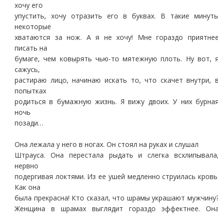
хочу его
упустить, хочу отразить его в буквах. В такие минут
некоторые
хватаются за нож. А я не хочу! Мне гораздо приятне
писать на
бумаге, чем ковырять чью-то мятежную плоть. Ну вот, 
сажусь,
растираю лицо, начинаю искать то, что скачет внутри, 
попытках
родиться в бумажную жизнь. Я вижу двоих. У них бурна
ночь
позади…
Она лежала у него в ногах. Он стоял на руках и слушал
Штрауса. Она перестала рыдать и слегка всхлипывала
нервно
подергивая локтями. Из ее ушей медленно струилась кровь
Как она
была прекрасна! Кто сказал, что шрамы украшают мужчину
Женщина в шрамах выглядит гораздо эффектнее. Он