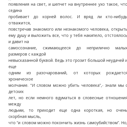
появления на свет, и шепчет на внутреннее ухо такое, чт
седина
пробивает до корней волос. И вряд ли кто-нибуд
отважится,
повстречав знакомого или незнакомого человека, открыт
ему душу и выложить все, что у тебя накипело, отстоялос
и давит на
самосознание, сжимающееся до неприлично малы
размеров с каждой
невысказанной буквой. Ведь это грозит большой неудачей 
еще
одним из разочарований, от которых рождаетс
хроническое
молчание. “И словом можно убить человека”,- знали мы 
детских
лет, но если немного вдуматься в словесные отношени
между
людьми, то приходит еще одна короткая, но очен
скорбная мысль,
что “и словом можно покончить жизнь самоубийством”. Но