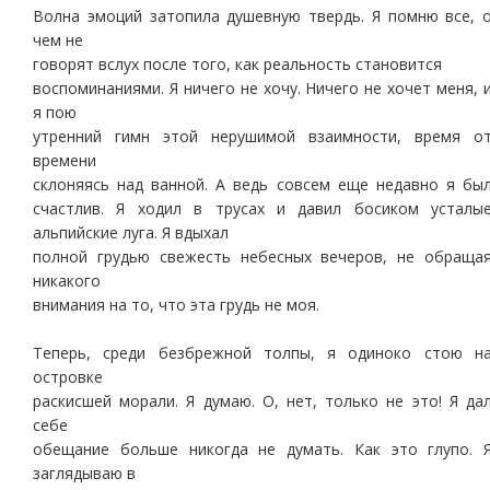
Волна эмоций затопила душевную твердь. Я помню все, 
чем не
говорят вслух после того, как реальность становится
воспоминаниями. Я ничего не хочу. Ничего не хочет меня, 
я пою
утренний гимн этой нерушимой взаимности, время о
времени
склоняясь над ванной. А ведь совсем еще недавно я бы
счастлив. Я ходил в трусах и давил босиком усталы
альпийские луга. Я вдыхал
полной грудью свежесть небесных вечеров, не обраща
никакого
внимания на то, что эта грудь не моя.
Теперь, среди безбрежной толпы, я одиноко стою н
островке
раскисшей морали. Я думаю. О, нет, только не это! Я да
себе
обещание больше никогда не думать. Как это глупо. 
заглядываю в