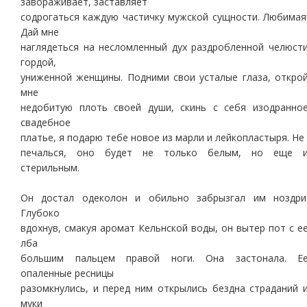
завораживает, заставляет
содрогаться каждую частичку мужской сущности. Любимая
Дай мне
наглядеться на несломленный дух раздробленной челюст
гордой,
униженной женщины. Подними свои усталые глаза, откро
мне
недобитую плоть своей души, скинь с себя изодранно
свадебное
платье, я подарю тебе новое из марли и лейкопластыря. Не
печалься, оно будет не только белым, но еще 
стерильным.
Он достал одеколон и обильно забрызгал им ноздри
Глубоко
вдохнув, смакуя аромат Кельнской воды, он вытер пот с е
лба
большим пальцем правой ноги. Она застонала. Е
опаленные ресницы
разомкнулись, и перед ним открылись бездна страданий 
муки