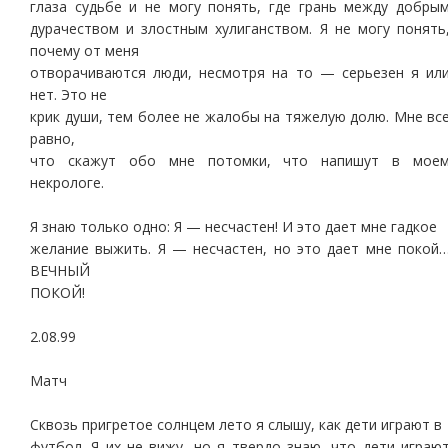
глаза судьбе и не могу понять, где грань между добры
дурачеством и злостным хулиганством. Я не могу понять
почему от меня
отворачиваются люди, несмотря на то — серьезен я ил
нет. Это не
крик души, тем более не жалобы на тяжелую долю. Мне вс
равно,
что скажут обо мне потомки, что напишут в мое
некрологе.
Я знаю только одно: Я — несчастен! И это дает мне гадкое
желание выжить. Я — несчастен, но это дает мне покой
ВЕЧНЫЙ
ПОКОЙ!
2.08.99
Матч
Сквозь пригретое солнцем лето я слышу, как дети играют в
футбол. Я их не вижу, но я твердо знаю, что дети играю