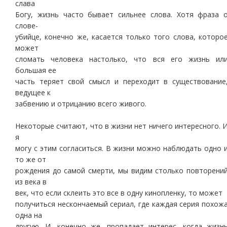
слава
Богу, жизнь часто бывает сильнее слова. Хотя фраза 
слове-
убийце, конечно же, касается только того слова, которо
может
сломать человека настолько, что вся его жизнь ил
большая ее
часть теряет свой смысл и переходит в существование
ведущее к
забвению и отрицанию всего живого.
Некоторые считают, что в жизни нет ничего интересного. 
я
могу с этим согласиться. В жизни можно наблюдать одно 
то же от
рождения до самой смерти, мы видим столько повторени
из века в
век, что если склеить это все в одну кинопленку, то может
получиться нескончаемый сериал, где каждая серия похож
одна на
другую. И, конечно же, пропадает интерес, когда жизн