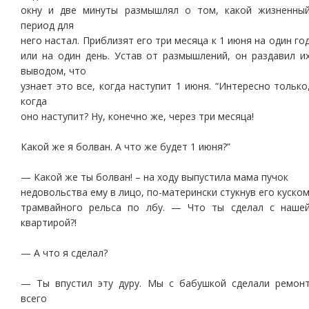
окну и две минуты размышлял о том, какой жизненны
период для
него настал. Приблизят его три месяца к 1 июня на один го
или на один день. Устав от размышлений, он раздавил и
выводом, что
узнает это все, когда наступит 1 июня. “Интересно только
когда
оно наступит? Ну, конечно же, через три месяца!
Какой же я болван. А что же будет 1 июня?”
— Какой же ты болван! – на ходу выпустила мама пучок
недовольства ему в лицо, по-матерински стукнув его куско
трамвайного рельса по лбу. — Что ты сделал с наше
квартирой?!
— А что я сделал?
— Ты впустил эту дуру. Мы с бабушкой сделали ремон
всего