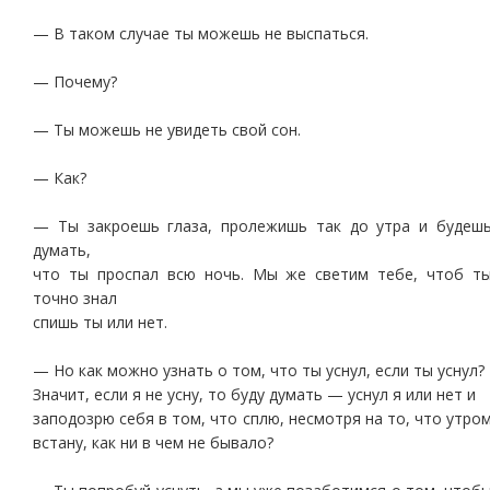
— В таком случае ты можешь не выспаться.
— Почему?
— Ты можешь не увидеть свой сон.
— Как?
— Ты закроешь глаза, пролежишь так до утра и будеш
думать,
что ты проспал всю ночь. Мы же светим тебе, чтоб т
точно знал
спишь ты или нет.
— Но как можно узнать о том, что ты уснул, если ты уснул?
Значит, если я не усну, то буду думать — уснул я или нет и
заподозрю себя в том, что сплю, несмотря на то, что утро
встану, как ни в чем не бывало?