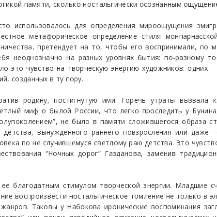
логикой памяти, сколько ностальгически осознанным ощущени
асто использовалось для определения мироощущения эмигр
вестное метафорическое определение стиля монпарнасской
ничества, претендует на то, чтобы его воспринимали, по 
ебя неоднозначно на разных уровнях бытия: по-разному то
ло это чувство на творческую энергию художников: одних —
й, созданных в ту пору.
ратив родину, постигнутую ими. Горечь утраты вызвала к
етлый миф о былой России, что легко проследить у Бунина,
олупоколением”, не было в памяти сложившегося образа ст
я детства, вынужденного раннего повзросления или даже 
овека по не случившемуся светлому раю детства. Это чувств
ествования “Ночных дорог” Газданова, заменив традицио
 ее благодатным стимулом творческой энергии. Младшие с
ие воспроизвести ностальгическое томление не только в эле
 жанров. Таковы у Набокова иронические воспоминания загл