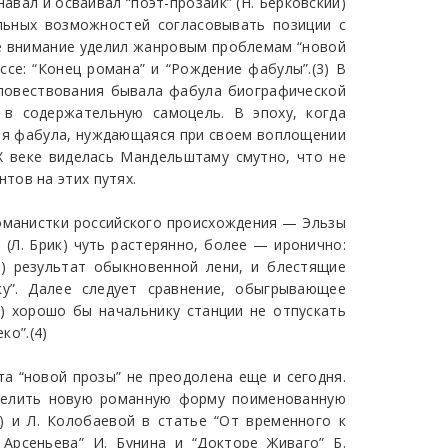
авал и осваивал “поэт-прозаик” (Н. Берковский)
альных возможностей согласовывать позиции с
е внимание уделил жанровым проблемам “новой
се: “Конец романа” и “Рождение фабулы”.(3) В
 повествования бывала фабула биографической
 в содержательную самоцель. В эпоху, когда
ная фабула, нуждающаяся при своем воплощении
Х веке виделась Мандельштаму смутно, что не
тов на этих путях.
романистки российского происхождения — Эльзы
 (Л. Брик) чуть растерянно, более — иронично:
…) результат обыкновенной лени, и блестящие
у”. Далее следует сравнение, обыгрывающее
…) хорошо бы начальнику станции не отпускать
ко”.(4)
 “новой прозы” не преодолена еще и сегодня.
еделить новую романную форму поименованную
) и Л. Колобаевой в статье “От временного к
Арсеньева” И. Бунина и “Докторе Живаго” Б.