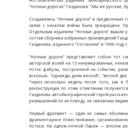
ностальгических радениях “монпарнасского 
“Ночных дорогах” Газданова: “Мы же русские, бр
Создавались “Ночные дороги” в предвоенные го
связи с началом войны была прекращена. Про
Отдельным изданием “Ночные дороги” вышли уж
состав сборника избранных произведений Газда
Газданова, изданного “Согласием” в 1996 году 
“Ночные дороги” представляют собою тот сам
авторской волей на 13 ненумерованных, нена
поток фабулы, построенной на событии, разв
вскользь: “однажды днем весной”, “весной два
“через несколько недель после того, как в 
реконструкции по этим отметинам получается
Газданова автобиографический герой-рассказч
размышлений по их поводу, не связанных вид
Первый фрагмент — один из самых объемных
фрагментарное повествование, организованно
потока. На одном ночной Париж — вполне ре