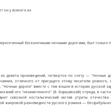
т он у всякого из
 пересеченный бесконечными ночными дорогами, был только 
из девяти произведений, четвертое по счету — “Ночные д
чаяния, отличного от присущего этому писателю ровного,
, “Ночные дороги” вместе с тем вошли в историю русской 
 исканий его “незамеченного” (В. Варшавский) отряда, в час
однит сквозной ностальгический мотив утраты отечества 
ой жанровой разновидности русского романа — бесфабульного