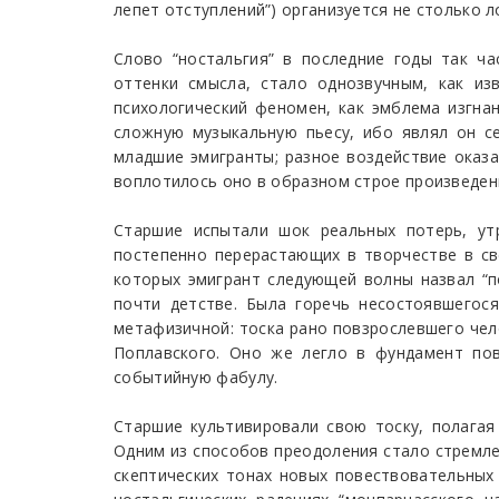
лепет отступлений”) организуется не столько 
Слово “ностальгия” в последние годы так ч
оттенки смысла, стало однозвучным, как из
психологический феномен, как эмблема изгнан
сложную музыкальную пьесу, ибо являл он с
младшие эмигранты; разное воздействие оказа
воплотилось оно в образном строе произведени
Старшие испытали шок реальных потерь, ут
постепенно перерастающих в творчестве в св
которых эмигрант следующей волны назвал “п
почти детстве. Была горечь несостоявшегос
метафизичной: тоска рано повзрослевшего чел
Поплавского. Оно же легло в фундамент пов
событийную фабулу.
Старшие культивировали свою тоску, полагая
Одним из способов преодоления стало стремлен
скептических тонах новых повествовательных