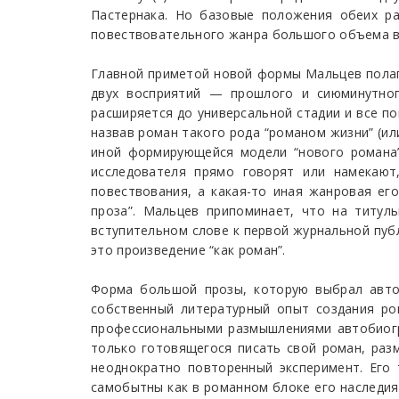
Пастернака. Но базовые положения обеих р
повествовательного жанра большого объема в 
Главной приметой новой формы Мальцев полага
двух восприятий — прошлого и сиюминутног
расширяется до универсальной стадии и все п
назвав роман такого рода “романом жизни” (ил
иной формирующейся модели “нового романа”,
исследователя прямо говорят или намекают
повествования, а какая-то иная жанровая ег
проза”. Мальцев припоминает, что на титул
вступительном слове к первой журнальной публ
это произведение “как роман”.
Форма большой прозы, которую выбрал авто
собственный литературный опыт создания ро
профессиональными размышлениями автобиогра
только готовящегося писать свой роман, раз
неоднократно повторенный эксперимент. Его
самобытны как в романном блоке его наследия 