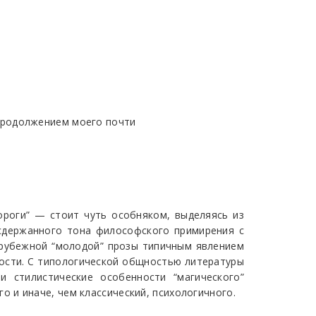
продолжением моего почти
ороги” — стоит чуть особняком, выделяясь из
 сдержанного тона философского примирения с
зарубежной “молодой” прозы типичным явлением
тности. С типологической общностью литературы
и стилистические особенности “магического”
 и иначе, чем классический, психологичного.