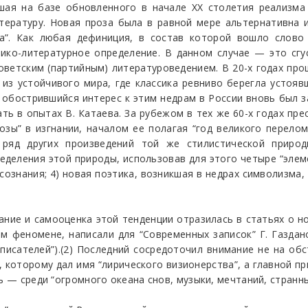
кшая на базе обновленного в начале ХХ столетия реализма
тературу. Новая проза была в равной мере альтернативна 
”. Как любая дефиниция, в состав которой вошло слово 
рико-литературное определение. В данном случае — это сгу
 советским (партийным) литературоведением. В 20-х годах про
из устойчивого мира, где классика ревниво берегла устояв
 обострившийся интерес к этим недрам в России вновь был за
ать в опытах В. Катаева. За рубежом в тех же 60-х годах пре
зы” в изгнании, началом ее полагая “год великого перелома
 ряд других произведений той же стилистической природ
еления этой природы, использовав для этого четыре “элеме
сознания; 4) новая поэтика, возникшая в недрах символизм
ние и самооценка этой тенденции отразилась в статьях о н
м феномене, написали для “Современных записок” Г. Газдан
 писателей”).(2) Последний сосредоточил внимание не на об
я, которому дал имя “лирического визионерства”, а главной п
ь — среди “огромного океана снов, музыки, мечтаний, странн