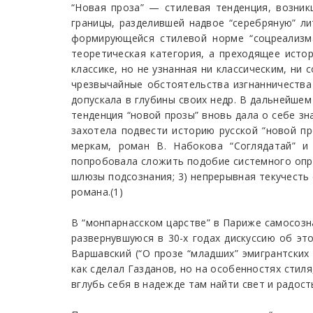
“Новая проза” — стилевая тенденция, возни
границы, разделившей надвое “серебряную” ли
формирующейся стилевой норме “соцреализма
теоретическая категория, а преходящее исто
классике, но не узнанная ни классическим, ни
чрезвычайные обстоятельства изгнанничества 
допускала в глубины своих недр. В дальнейшем
тенденция “новой прозы” вновь дала о себе зн
захотела подвести историю русской “новой про
меркам, роман В. Набокова “Соглядатай” и
попробовала сложить подобие системного опред
шлюзы подсознания; 3) непрерывная текучесть 
романа.(1)
В “монпарнасском царстве” в Париже самосозна
развернувшуюся в 30-х годах дискуссию об это
Варшавский (“О прозе “младших” эмигрантских
как сделал Газданов, но на особенностях стил
вглубь себя в надежде там найти свет и радост