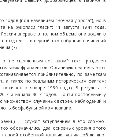
 конвульсий бывших добрармейцев в Париже в
о годов (под названием “Ночная дорога”), но в
а на рукописи гласит: 11 августа 1941 года.
В России впервые в полном объеме они вошли в
, а позднее — в первый том собрания сочинений
неша.(7)
то “не сцепленным составом”: текст разделен
ательных фрагментов. Организующей весь этот
сстанавливается приблизительно, по заметкам
.п., а также по реальным историческим фактам:
л похищен в январе 1930 года). В результате
0-х и начала 30-х годов. Почти постоянный у
 с множеством случайных встреч, наблюдений и
плоть бесфабульной композиции.
раниц) — служит вступлением в это сложно-
етко обозначились два основных уровня этого
т своей особенной жизнью, являя собою дно,