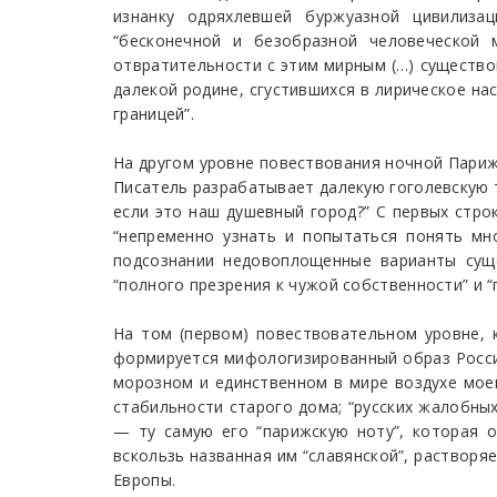
изнанку одряхлевшей буржуазной цивилизац
“бесконечной и безобразной человеческой 
отвратительности с этим мирным (…) существо
далекой родине, сгустившихся в лирическое на
границей”.
На другом уровне повествования ночной Париж
Писатель разрабатывает далекую гоголевскую т
если это наш душевный город?” С первых стро
“непременно узнать и попытаться понять мн
подсознании недовоплощенные варианты сущ
“полного презрения к чужой собственности” и “
На том (первом) повествовательном уровне, 
формируется мифологизированный образ России
морозном и единственном в мире воздухе моей
стабильности старого дома; “русских жалобны
— ту самую его “парижскую ноту”, которая о
вскользь названная им “славянской”, растворя
Европы.