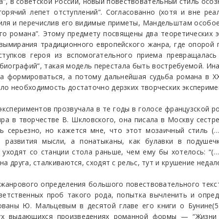
”, в советской России, новый повествовательный стиль осозн
горячий лепет отступлений”. Согласованно (хотя и вне ре
тиля и перечислив его видимые приметы, Мандельштам особо
о романа”. Этому предмету посвящены два теоретических эс
 вымирания традиционного европейского жанра, где опорой
ступков героя из вспомогательного приема превращалась
биографий”, такая модель перестала быть востребуемой. И
ала формироваться, а потому дальнейшая судьба романа в Х
ло необходимость достаточно дерзких творческих эксперимен
 экспериментов прозвучала в те годы в голосе французской 
а в творчестве В. Шкловского, она писала в Москву сестре
ть серьезно, но кажется мне, что этот мозаичный стиль (
о развития мысли, а понатыканы, как булавки в подушечк
 уходят со станции стола раньше, чем ему бы хотелось: “(
 друга, сталкиваются, сходят с рельс, тут и крушение недале
жанрового определения большого повествовательного текста
тветственных проб такого рода, попытка вычленить и опр
ованы Ю. Мальцевым в десятой главе его книги о Бунине(5
вух выдающихся произведениях романной формы — “Жизни 