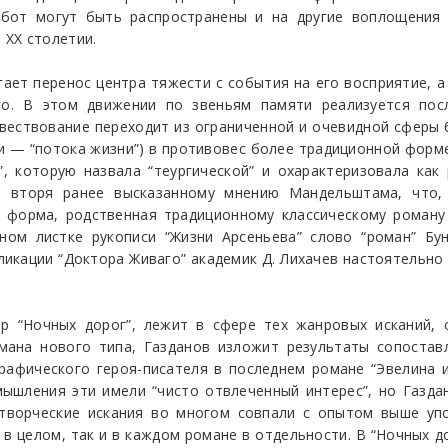
абот могут быть распространены и на другие воплощения 
ХХ столетии.
ет перенос центра тяжести с события на его восприятие, а
о. В этом движении по звеньям памяти реализуется посл
овествование переходит из ограниченной и очевидной сферы 
и — “потока жизни”) в противовес более традиционной форм
 которую назвала “теургической” и охарактеризовала как
, вторя ранее высказанному мнению Мандельштама, что
о форма, родственная традиционному классическому роман
ьном листке рукописи “Жизни Арсеньева” слово “роман” Бу
икации “Доктора Живаго” академик Д. Лихачев настоятельно
р “Ночных дорог”, лежит в сфере тех жанровых исканий, 
мана нового типа, Газданов изложит результаты сопоставл
фического героя-писателя в последнем романе “Эвелина и е
мышления эти имели “чисто отвлеченный интерес”, но Газда
 творческие искания во многом совпали с опытом выше уп
в целом, так и в каждом романе в отдельности. В “Ночных д