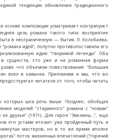
единой тенденции обновления традиционного
 в основе композиции усматривает контрапункт
едняя цель романа такого типа: восприятие
быта в неограниченную — бытия. Л. Колобаева,
е “романа идей”, попутно противопоставила его
 реализованную идею “творимой легенды”. Оба
, в сущности, это уже и не романная форма
у разве что объемом повествования: “большая
нин взял в кавычки. Припомним и мы, что во
 предостерегал читателя от того, чтобы читать
о которых шла речь выше. Позднее, обобщая
ения моделей “старинного” романа с “новым”
е друзья” (1971). Для героя “Эвелины…”, еще
нов его устами итожит уже пройденный путь и
омянутых мастеров, но в то же время вполне
орогах” поток жизненных впечатлений (“горячий