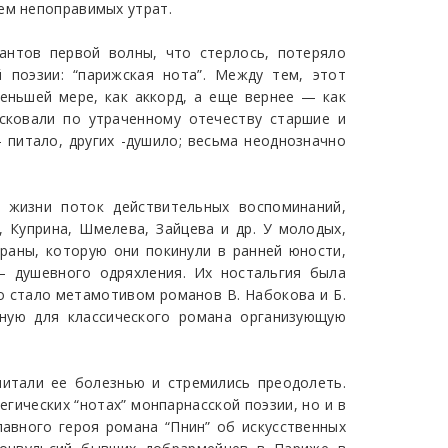
ем непоправимых утрат.
антов первой волны, что стерлось, потеряло
 поэзии: “парижская нота”. Между тем, этот
меньшей мере, как аккорд, а еще вернее — как
сковали по утраченному отечеству старшие и
 питало, других -душило; весьма неоднозначно
 жизни поток действительных воспоминаний,
 Куприна, Шмелева, Зайцева и др. У молодых,
раны, которую они покинули в ранней юности,
— душевного одряхления. Их ностальгия была
о стало метамотивом романов В. Набокова и Б.
нную для классического романа организующую
читали ее болезнью и стремились преодолеть.
гических “нотах” монпарнасской поэзии, но и в
авного героя романа “Пнин” об искусственных