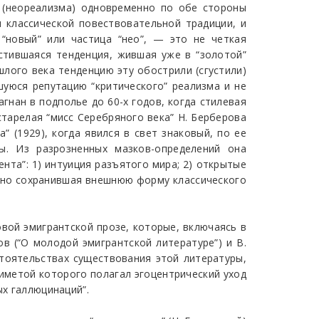
 (неореализма) одновременно по обе стороны
и классической повествовательной традиции, и
“новый” или частица “нео”, — это не четкая
стившаяся тенденция, жившая уже в “золотой”
шлого века тенденцию эту обострили (сгустили)
шуюся репутацию “критического” реализма и не
гнан в подполье до 60-х годов, когда стилевая
старелая “мисс Серебряного века” Н. Берберова
” (1929), когда явился в свет знаковый, по ее
ы. Из разрозненных мазков-определений она
нта”: 1) интуиция разъятого мира; 2) открытые
а, но сохранившая внешнюю форму классического
овой эмигрантской прозе, которые, включаясь в
ов (“О молодой эмигрантской литературе”) и В.
стоятельствах существования этой литературы,
риметой которого полагал эгоцентрический уход
ых галлюцинаций”.