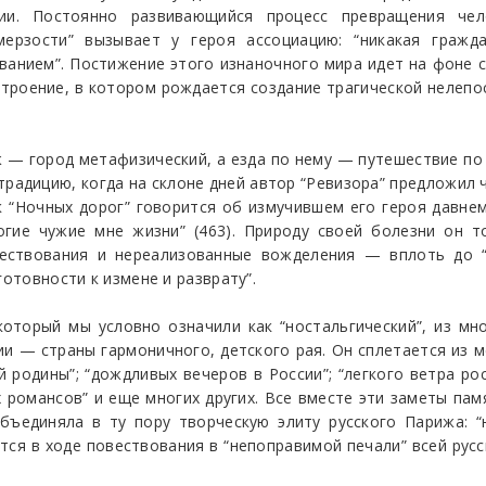
ии. Постоянно развивающийся процесс превращения чел
мерзости” вызывает у героя ассоциацию: “никакая гражд
ванием”. Постижение этого изнаночного мира идет на фоне
строение, в котором рождается создание трагической нелепо
 — город метафизический, а езда по нему — путешествие п
радицию, когда на склоне дней автор “Ревизора” предложил 
к “Ночных дорог” говорится об измучившем его героя давн
огие чужие мне жизни” (463). Природу своей болезни он т
ествования и нереализованные вожделения — вплоть до “
готовности к измене и разврату”.
который мы условно означили как “ностальгический”, из м
 — страны гармоничного, детского рая. Он сплетается из ме
 родины”; “дождливых вечеров в России”; “легкого ветра ро
х романсов” и еще многих других. Все вместе эти заметы па
бъединяла в ту пору творческую элиту русского Парижа: “
ется в ходе повествования в “непоправимой печали” всей рус