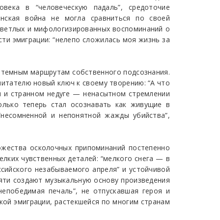
овека в “человеческую падаль”, средоточие
анская война не могла сравниться по своей
 светлых и мифологизированных воспоминаний о
сти эмиграции: “нелепо сложилась моя жизнь за
о темным маршрутам собственного подсознания.
читателю новый ключ к своему творению: “А что
ем и странном недуге — ненасытном стремлении
олько теперь стал осознавать как живущие в
несомненной и непонятной жажды убийства”,
ножества осколочных припоминаний постепенно
лких чувственных деталей: “мелкого снега — в
ссийского незабываемого апреля” и устойчивой
мяти создают музыкальную основу произведения
непобедимая печаль”, не отпускавшая героя и
ской эмиграции, растекшейся по многим странам