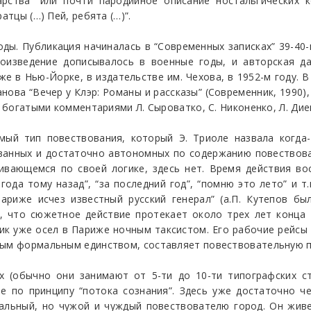
царства” или почти пародийное описание ностальгических
атцы (…) Пей, ребята (…)”.
ды. Публикация начиналась в “Современных записках” 39-40-г
изведение дописывалось в военные годы, и авторская дат
е в Нью-Йорке, в издательстве им. Чехова, в 1952-м году. 
нова “Вечер у Клэр: Романы и рассказы” (Современник, 1990)
с богатыми комментариями Л. Сыроватко, С. Никоненко, Л. Дие
ый тип повествования, который Э. Триоле назвала когда-
званных и достаточно автономных по содержанию повествов
ивающемся по своей логике, здесь нет. Время действия во
 года тому назад”, “за последний год”, “помню это лето” и т
Париже исчез известный русский генерал” (а.П. Кутепов бы
, что сюжетное действие протекает около трех лет конца 2
ик уже осел в Париже ночным таксистом. Его рабочие рейсы
имым формальным единством, составляет повествовательную 
 (обычно они занимают от 5-ти до 10-ти типографских ст
е по принципу “потока сознания”. Здесь уже достаточно ч
альный, но чужой и чуждый повествователю город. Он живе