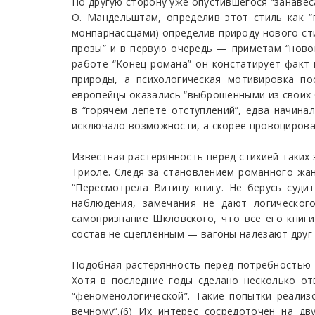
По другую сторону уже опустившегося “занавеса
О. Мандельштам, определив этот стиль как “
монпарнассцами) определив природу нового с
прозы” и в первую очередь — приметам “новог
работе “Конец романа” он констатирует факт
природы, а психологическая мотивировка по
европейцы оказались “выброшенными из своих 
в “горячем лепете отступлений”, едва начин
исключало возможности, а скорее провоцирова
Известная растерянность перед стихией таких
Триоле. Следя за становлением романного жанр
“Пересмотрела Витину книгу. Не берусь суди
наблюдения, замечания не дают логическог
самопризнание Шкловского, что все его книги
состав не сцепленным — вагоны налезают друг на
Подобная растерянность перед потребностью 
Хотя в последние годы сделано несколько о
“феноменологической”. Такие попытки реализ
вечному”.(6) Их интерес сосредоточен на д