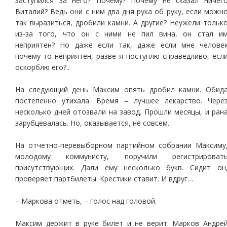
заступился за него? Почему? Почему не сказал ничег
Виталий? Ведь они с ним два дня рука об руку, если можн
так выразиться, дробили камни. А другие? Неужели тольк
из-за того, что он с ними не пил вина, он стал и
неприятен? Но даже если так, даже если мне челове
почему-то неприятен, разве я поступлю справедливо, есл
оскорблю его?..
На следующий день Максим опять дробил камни. Обид
постепенно утихала. Время – лучшее лекарство. Чере
несколько дней отозвали на завод. Прошли месяцы, и ран
зарубцевалась. Но, оказывается, не совсем.
На отчетно-перевыборном партийном собрании Максиму
молодому коммунисту, поручили регистрироват
присутствующих. Дали ему несколько букв. Сидит он
проверяет партбилеты. Крестики ставит. И вдруг…
– Маркова отметь, – голос над головой.
Максим держит в руке билет и не верит. Марков Андре