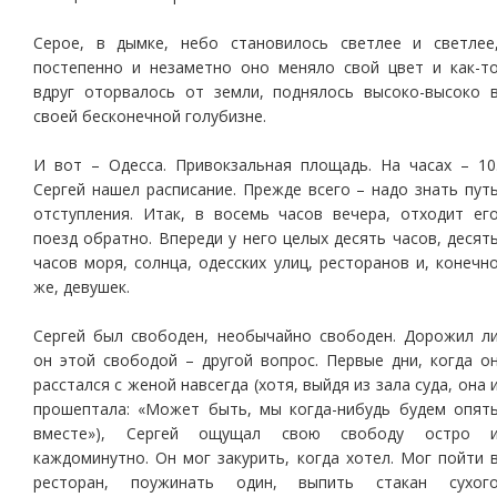
Серое, в дымке, небо становилось светлее и светлее
постепенно и незаметно оно меняло свой цвет и как-т
вдруг оторвалось от земли, поднялось высоко-высоко 
своей бесконечной голубизне.
И вот – Одесса. Привокзальная площадь. На часах – 10
Сергей нашел расписание. Прежде всего – надо знать пут
отступления. Итак, в восемь часов вечера, отходит ег
поезд обратно. Впереди у него целых десять часов, десят
часов моря, солнца, одесских улиц, ресторанов и, конечн
же, девушек.
Сергей был свободен, необычайно свободен. Дорожил л
он этой свободой – другой вопрос. Первые дни, когда о
расстался с женой навсегда (хотя, выйдя из зала суда, она 
прошептала: «Может быть, мы когда-нибудь будем опят
вместе»), Сергей ощущал свою свободу остро 
каждоминутно. Он мог закурить, когда хотел. Мог пойти 
ресторан, поужинать один, выпить стакан сухог