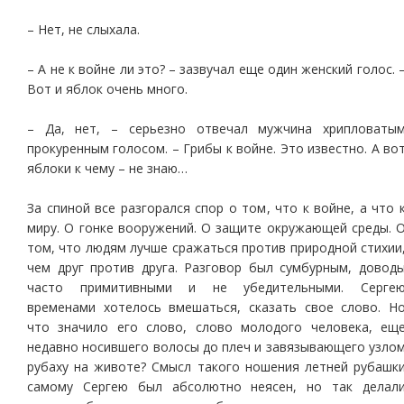
– Нет, не слыхала.
– А не к войне ли это? – зазвучал еще один женский голос. 
Вот и яблок очень много.
– Да, нет, – серьезно отвечал мужчина хрипловаты
прокуренным голосом. – Грибы к войне. Это известно. А во
яблоки к чему – не знаю…
За спиной все разгорался спор о том, что к войне, а что 
миру. О гонке вооружений. О защите окружающей среды. 
том, что людям лучше сражаться против природной стихии
чем друг против друга. Разговор был сумбурным, довод
часто примитивными и не убедительными. Серге
временами хотелось вмешаться, сказать свое слово. Н
что значило его слово, слово молодого человека, ещ
недавно носившего волосы до плеч и завязывающего узло
рубаху на животе? Смысл такого ношения летней рубашк
самому Сергею был абсолютно неясен, но так делал