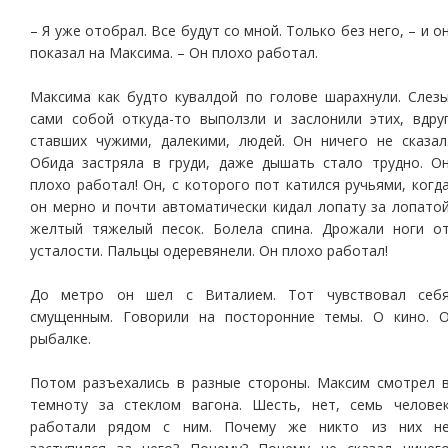
– Я уже отобрал. Все будут со мной. Только без него, – и о
показал на Максима. – Он плохо работал.
Максима как будто кувалдой по голове шарахнули. Слез
сами собой откуда-то выползли и заслонили этих, вдру
ставших чужими, далекими, людей. Он ничего не сказал
Обида застряла в груди, даже дышать стало трудно. О
плохо работал! Он, с которого пот катился ручьями, когд
он мерно и почти автоматически кидал лопату за лопато
желтый тяжелый песок. Болела спина. Дрожали ноги о
усталости. Пальцы одеревянели. Он плохо работал!
До метро он шел с Виталием. Тот чувствовал себ
смущенным. Говорили на посторонние темы. О кино. 
рыбалке.
Потом разъехались в разные стороны. Максим смотрел 
темноту за стеклом вагона. Шесть, нет, семь челове
работали рядом с ним. Почему же никто из них н