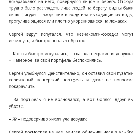
вскарабкался на него, повернулся лицом к берегу. Отсюд
трудно было разглядеть лица людей на берегу, видны был
лишь фигуры – входящие в воду или выходящие из воды
прогуливающиеся или плотно укоренившиеся на лежаках.
Сергей вдруг испугался, что незнакомки-соседки могу
исчезнуть, и быстро поплыл обратно.
– Как вы быстро искупались, – сказала некрасивая девушка
– Наверное, за свой портфель беспокоились.
Сергей улыбнулся. Действительно, он оставил свой пузаты
коричневый венгерский портфель и даже не попроси
покараулить.
– За портфель я не волновался, а вот боялся: вдруг в
уйдете.
– Я? – недоверчиво хихикнула девушка.
Сергей посмотрел на нее, увидел обнажившиеся в улыбк