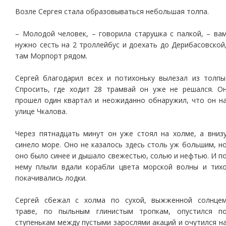
Возле Сергея стала образовываться небольшая толпа.
– Молодой человек, – говорила старушка с палкой, – ва
нужно сесть на 2 троллейбус и доехать до Дерибасовской
там Морпорт рядом.
Сергей благодарил всех и потихоньку вылезал из толпы
Спросить, где ходит 28 трамвай он уже не решался. О
прошел один квартал и неожиданно обнаружил, что он н
улице Чкалова.
Через пятнадцать минут он уже стоял на холме, а вниз
синело море. Оно не казалось здесь столь уж большим, н
оно было синее и дышало свежестью, солью и нефтью. И п
нему плыли вдали корабли цвета морской волны и тих
покачивались лодки.
Сергей сбежал с холма по сухой, выжженной солнце
траве, по пыльным глинистым тропкам, опустился п
ступенькам между пустыми зарослями акаций и очутился н