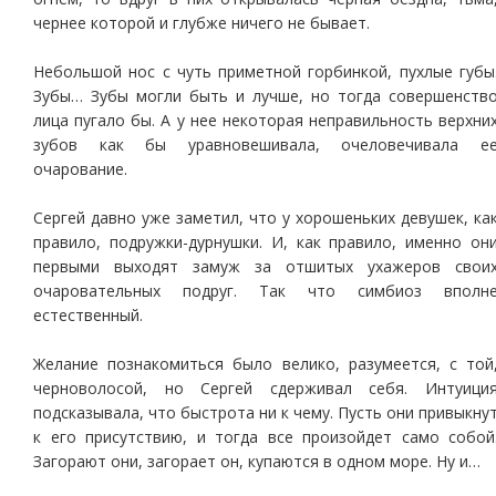
чернее которой и глубже ничего не бывает.
Небольшой нос с чуть приметной горбинкой, пухлые губы
Зубы… Зубы могли быть и лучше, но тогда совершенств
лица пугало бы. А у нее некоторая неправильность верхни
зубов как бы уравновешивала, очеловечивала е
очарование.
Сергей давно уже заметил, что у хорошеньких девушек, ка
правило, подружки-дурнушки. И, как правило, именно он
первыми выходят замуж за отшитых ухажеров свои
очаровательных подруг. Так что симбиоз вполн
естественный.
Желание познакомиться было велико, разумеется, с той
черноволосой, но Сергей сдерживал себя. Интуици
подсказывала, что быстрота ни к чему. Пусть они привыкну
к его присутствию, и тогда все произойдет само собой
Загорают они, загорает он, купаются в одном море. Ну и…