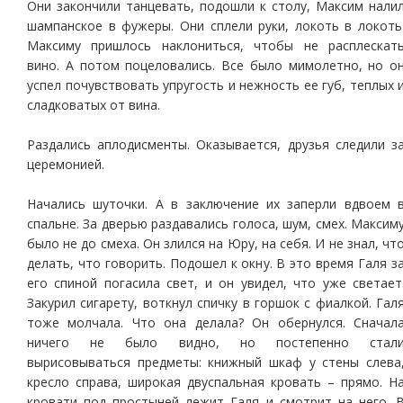
Они закончили танцевать, подошли к столу, Максим нали
шампанское в фужеры. Они сплели руки, локоть в локоть
Максиму пришлось наклониться, чтобы не расплескат
вино. А потом поцеловались. Все было мимолетно, но о
успел почувствовать упругость и нежность ее губ, теплых 
сладковатых от вина.
Раздались аплодисменты. Оказывается, друзья следили з
церемонией.
Начались шуточки. А в заключение их заперли вдвоем 
спальне. За дверью раздавались голоса, шум, смех. Максим
было не до смеха. Он злился на Юру, на себя. И не знал, чт
делать, что говорить. Подошел к окну. В это время Галя з
его спиной погасила свет, и он увидел, что уже светает
Закурил сигарету, воткнул спичку в горшок с фиалкой. Гал
тоже молчала. Что она делала? Он обернулся. Сначал
ничего не было видно, но постепенно стал
вырисовываться предметы: книжный шкаф у стены слева
кресло справа, широкая двуспальная кровать – прямо. Н
кровати под простыней лежит Галя и смотрит на него. 