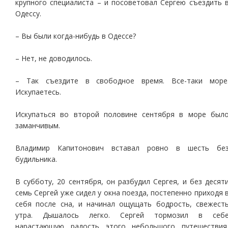
крупного специалиста – и посоветовал Сергею съездить 
Одессу.
– Вы были когда-нибудь в Одессе?
– Нет, не доводилось.
– Так съездите в свободное время. Все-таки море
Искупаетесь.
Искупаться во второй половине сентября в море был
заманчивым.
Владимир Капитонович вставал ровно в шесть бе
будильника.
В субботу, 20 сентября, он разбудил Сергея, и без десят
семь Сергей уже сидел у окна поезда, постепенно приходя 
себя после сна, и начинал ощущать бодрость, свежест
утра. Дышалось легко. Сергей тормозил в себ
нарастающую радость этого небольшого путешествия