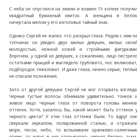
С неба он опустился на землю и взамен 15 копеек получи
квадратный бумажный квиток. А женщина в бело
начертала мелом у его изголовья тайный знак.
Однако Сергей не жалел, что раскрыл глаза. Рядом с ним н
топчанах он увидел двух милых девушек, милых свое
молодостью, нежной кожей и стройными фигурками
Впрочем, у одной из девушек, к сожалению, лицо пестрел
остатками прыщей и выглядело грубовато, нос великоват
подбородок тяжеловат. И даже глаза, нежно-серые, теплы
не спасали положения.
Зато от другой девушки Сергей не мог оторвать взгляда
Черные густые волосы обнимали удивительно тонкое 
живое лицо. Черные глаза от поворота головы менял
оттенок. Хотя, казалось бы, какой может быть оттенок 
черного цвета? У этих глаз оттенки были. То вдруг он
сверкали зеркалом, полированной сталью, и отражал
море, песок, небо, то вспыхивали оранжево-солнечны
огнем, то вдруг в них открывалась черная бездна, тьма