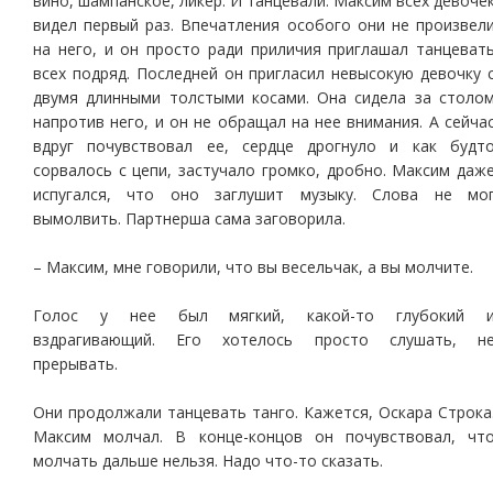
вино, шампанское, ликер. И танцевали. Максим всех девоче
видел первый раз. Впечатления особого они не произвел
на него, и он просто ради приличия приглашал танцеват
всех подряд. Последней он пригласил невысокую девочку 
двумя длинными толстыми косами. Она сидела за столо
напротив него, и он не обращал на нее внимания. А сейча
вдруг почувствовал ее, сердце дрогнуло и как будт
сорвалось с цепи, застучало громко, дробно. Максим даж
испугался, что оно заглушит музыку. Слова не мо
вымолвить. Партнерша сама заговорила.
– Максим, мне говорили, что вы весельчак, а вы молчите.
Голос у нее был мягкий, какой-то глубокий 
вздрагивающий. Его хотелось просто слушать, н
прерывать.
Они продолжали танцевать танго. Кажется, Оскара Строка
Максим молчал. В конце-концов он почувствовал, чт
молчать дальше нельзя. Надо что-то сказать.