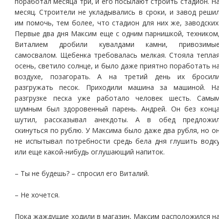
поработал месяца три, и его посылают строить стадион. Н
месяц. Строители не укладывались в сроки, и завод реши
им помочь, тем более, что стадион для них же, заводских
Первые два дня Максим еще с одним парнишкой, техником
Виталием дробили кувалдами камни, привозимы
самосвалом. Щебенка требовалась мелкая. Стояла тепла
осень, светило солнце, и было даже приятно поработать н
воздухе, позагорать. А на третий день их бросил
разгружать песок. Приходили машина за машиной. Н
разгрузке песка уже работало человек шесть. Самы
шумным был здоровенный парень. Андрей. Он без конц
шутил, рассказывал анекдоты. А в обед предложи
скинуться по рублю. У Максима было даже два рубля, но о
не испытывал потребности средь бела дня глушить водк
или еще какой-нибудь оглушающий напиток.
– Ты не будешь? – спросил его Виталий.
– Не хочется.
Пока жаждущие ходили в магазин, Максим расположился н