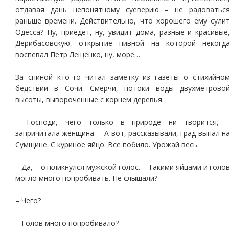
отдавая дань непонятному суеверию – не радоватьс
раньше времени. Действительно, что хорошего ему сули
Одесса? Ну, приедет, ну, увидит дома, разные и красивые
Дерибасовскую, открытие пивной на которой некогд
воспевал Петр Лещенко, ну, море…
За спиной кто-то читал заметку из газеты о стихийно
бедствии в Сочи. Смерчи, потоки воды двухметрово
высоты, вывороченные с корнем деревья.
– Господи, чего только в природе ни творится, 
запричитала женщина. – А вот, рассказывали, град выпал н
Сумщине. С куриное яйцо. Все побило. Урожай весь.
– Да, – откликнулся мужской голос. – Такими яйцами и голо
могло много попробивать. Не слышали?
– Чего?
– Голов много попробивало?