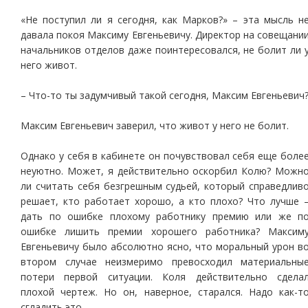
«Не поступил ли я сегодня, как Марков?» – эта мысль н
давала покоя Максиму Евгеньевичу. Директор на совещани
начальников отделов даже поинтересовался, не болит ли 
него живот.
– Что-то ты задумчивый такой сегодня, Максим Евгеньевич
Максим Евгеньевич заверил, что живот у него не болит.
Однако у себя в кабинете он почувствовал себя еще боле
неуютно. Может, я действительно оскорбил Колю? Можн
ли считать себя безгрешным судьей, который справедлив
решает, кто работает хорошо, а кто плохо? Что лучше 
дать по ошибке плохому работнику премию или же п
ошибке лишить премии хорошего работника? Максим
Евгеньевичу было абсолютно ясно, что моральный урон в
втором случае неизмеримо превосходил материальны
потери первой ситуации. Коля действительно сдела
плохой чертеж. Но он, наверное, старался. Надо как-т
сгладить это.