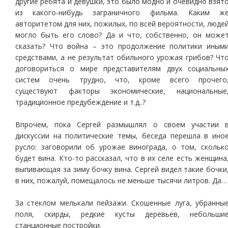
другие ребята и девушки, это было модно и очевидно взят
из какого-нибудь заграничного фильма. Каким ж
авторитетом для них, пожилых, по всей вероятности, люде
могло быть его слово? Да и что, собственно, он може
сказать? Что война – это продолжение политики иным
средствами, а не результат обильного урожая грибов? Чт
договориться о мире представителям двух социальны
систем очень трудно, что, кроме всего прочего
существуют факторы экономические, национальные
традиционное предубеждение и т.д..?
Впрочем, пока Сергей размышлял о своем участии 
дискуссии на политические темы, беседа перешла в ино
русло: заговорили об урожае винограда, о том, скольк
будет вина. Кто-то рассказал, что в их селе есть женщина
выпивающая за зиму бочку вина. Сергей видел такие бочки
в них, пожалуй, помещалось не меньше тысячи литров. Да…
За стеклом мелькали пейзажи. Скошенные луга, убранны
поля, скирды, редкие кусты деревьев, небольши
станционные постройки.