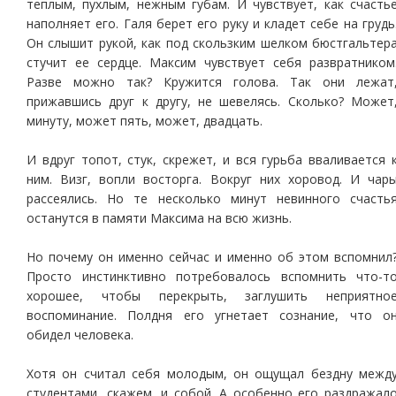
теплым, пухлым, нежным губам. И чувствует, как счасть
наполняет его. Галя берет его руку и кладет себе на грудь
Он слышит рукой, как под скользким шелком бюстгальтер
стучит ее сердце. Максим чувствует себя развратником
Разве можно так? Кружится голова. Так они лежат
прижавшись друг к другу, не шевелясь. Сколько? Может
минуту, может пять, может, двадцать.
И вдруг топот, стук, скрежет, и вся гурьба вваливается 
ним. Визг, вопли восторга. Вокруг них хоровод. И чар
рассеялись. Но те несколько минут невинного счасть
останутся в памяти Максима на всю жизнь.
Но почему он именно сейчас и именно об этом вспомнил
Просто инстинктивно потребовалось вспомнить что-т
хорошее, чтобы перекрыть, заглушить неприятно
воспоминание. Полдня его угнетает сознание, что о
обидел человека.
Хотя он считал себя молодым, он ощущал бездну межд
студентами, скажем, и собой. А особенно его раздражал