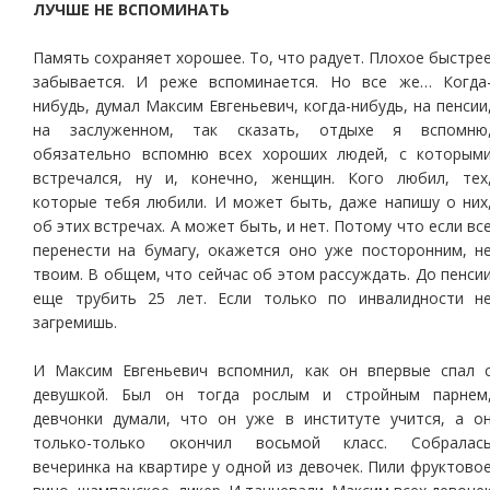
ЛУЧШЕ НЕ ВСПОМИНАТЬ
Память сохраняет хорошее. То, что радует. Плохое быстре
забывается. И реже вспоминается. Но все же… Когда
нибудь, думал Максим Евгеньевич, когда-нибудь, на пенсии
на заслуженном, так сказать, отдыхе я вспомню
обязательно вспомню всех хороших людей, с которым
встречался, ну и, конечно, женщин. Кого любил, тех
которые тебя любили. И может быть, даже напишу о них
об этих встречах. А может быть, и нет. Потому что если вс
перенести на бумагу, окажется оно уже посторонним, н
твоим. В общем, что сейчас об этом рассуждать. До пенси
еще трубить 25 лет. Если только по инвалидности н
загремишь.
И Максим Евгеньевич вспомнил, как он впервые спал 
девушкой. Был он тогда рослым и стройным парнем
девчонки думали, что он уже в институте учится, а о
только-только окончил восьмой класс. Собралас
вечеринка на квартире у одной из девочек. Пили фруктово