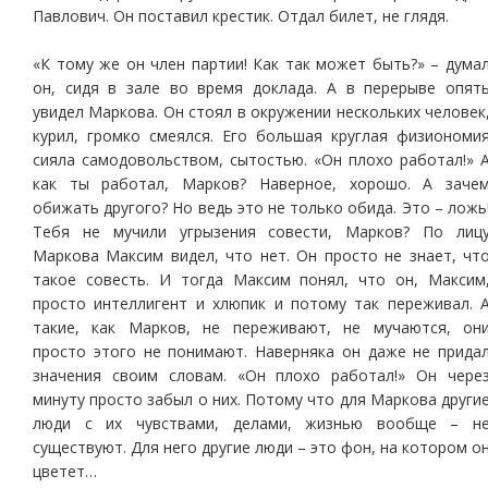
Павлович. Он поставил крестик. Отдал билет, не глядя.
«К тому же он член партии! Как так может быть?» – дума
он, сидя в зале во время доклада. А в перерыве опят
увидел Маркова. Он стоял в окружении нескольких человек
курил, громко смеялся. Его большая круглая физиономи
сияла самодовольством, сытостью. «Он плохо работал!» 
как ты работал, Марков? Наверное, хорошо. А заче
обижать другого? Но ведь это не только обида. Это – ложь
Тебя не мучили угрызения совести, Марков? По лиц
Маркова Максим видел, что нет. Он просто не знает, чт
такое совесть. И тогда Максим понял, что он, Максим
просто интеллигент и хлюпик и потому так переживал. 
такие, как Марков, не переживают, не мучаются, он
просто этого не понимают. Наверняка он даже не прида
значения своим словам. «Он плохо работал!» Он чере
минуту просто забыл о них. Потому что для Маркова други
люди с их чувствами, делами, жизнью вообще – н
существуют. Для него другие люди – это фон, на котором о
цветет…