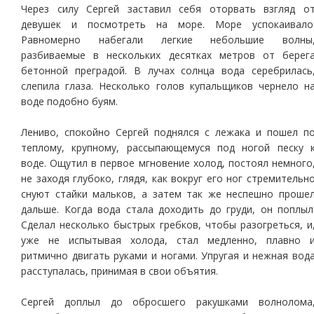
Через силу Сергей заставил себя оторвать взгляд о
девушек и посмотреть на море. Море успокаивало
Равномерно набегали легкие небольшие волны
разбиваемые в нескольких десятках метров от берег
бетонной преградой. В лучах солнца вода серебрилась
слепила глаза. Несколько голов купальщиков чернело н
воде подобно буям.
Лениво, спокойно Сергей поднялся с лежака и пошел п
теплому, крупному, рассыпающемуся под ногой песку 
воде. Ощутил в первое мгновение холод, постоял немного
не заходя глубоко, глядя, как вокруг его ног стремительн
снуют стайки мальков, а затем так же неспешно проше
дальше. Когда вода стала доходить до груди, он поплыл
Сделал несколько быстрых гребков, чтобы разогреться, и
уже не испытывая холода, стал медленно, плавно 
ритмично двигать руками и ногами. Упругая и нежная вод
расступалась, принимая в свои объятия.
Сергей доплыл до обросшего ракушками волнолома