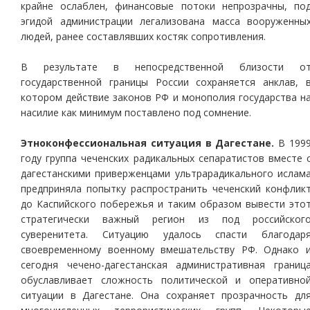
крайне ослаблен, финансовые потоки непрозрачны, по
эгидой администрации легализована масса вооруженны
людей, ранее составлявших костяк сопротивления.
В результате в непосредственной близости о
государственной границы России сохраняется анклав, 
котором действие законов РФ и монополия государства н
насилие как минимум поставлено под сомнение.
Этноконфессиональная ситуация в Дагестане.
В 199
году группа чеченских радикальных сепаратистов вместе 
дагестанскими приверженцами ультрарадикального ислам
предприняла попытку распространить чеченский конфлик
до Каспийского побережья и таким образом вывести это
стратегически важный регион из под российског
суверенитета. Ситуацию удалось спасти благодар
своевременному военному вмешательству РФ. Однако 
сегодня чечено-дагестанская административная границ
обуславливает сложность политической и оперативно
ситуации в Дагестане. Она сохраняет прозрачность дл