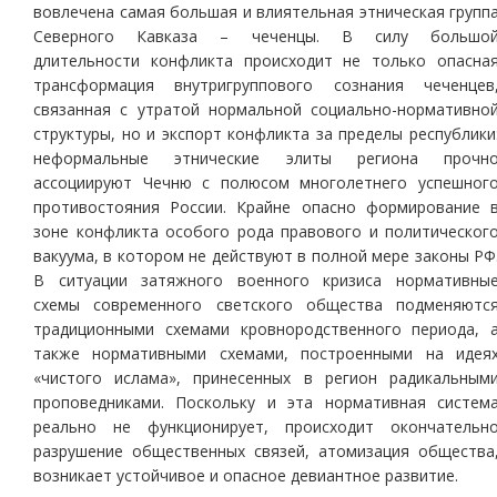
вовлечена самая большая и влиятельная этническая групп
Северного Кавказа – чеченцы. В силу большо
длительности конфликта происходит не только опасна
трансформация внутригруппового сознания чеченцев
связанная с утратой нормальной социально-нормативно
структуры, но и экспорт конфликта за пределы республики
неформальные этнические элиты региона прочн
ассоциируют Чечню с полюсом многолетнего успешног
противостояния России. Крайне опасно формирование 
зоне конфликта особого рода правового и политическог
вакуума, в котором не действуют в полной мере законы РФ
В ситуации затяжного военного кризиса нормативны
схемы современного светского общества подменяютс
традиционными схемами кровнородственного периода, 
также нормативными схемами, построенными на идея
«чистого ислама», принесенных в регион радикальным
проповедниками. Поскольку и эта нормативная систем
реально не функционирует, происходит окончательн
разрушение общественных связей, атомизация общества
возникает устойчивое и опасное девиантное развитие.