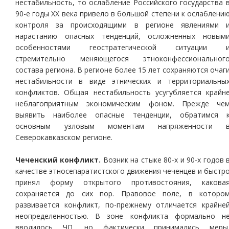
нестабильность, то ослабление Российского государства 
90-е годы XX века привело в большой степени к ослаблени
контроля за происходящими в регионе явлениями 
нарастанию опасных тенденций, осложненных новым
особенностями геостратегической ситуации 
стремительно меняющегося этноконфессиональног
состава региона. В регионе более 15 лет сохраняются очаг
нестабильности в виде этнических и территориальны
конфликтов. Общая нестабильность усугубляется крайн
неблагоприятным экономическим фоном. Прежде че
выявить наиболее опасные тенденции, обратимся 
основным узловым моментам напряженности 
Северокавказском регионе.
Чеченский конфликт.
Возник на стыке 80-х и 90-х годов 
качестве этносепаратистского движения чеченцев и быстр
принял форму открытого противостояния, какова
сохраняется до сих пор. Правовое поле, в которо
развивается конфликт, по-прежнему отличается крайне
неопределенностью. В зоне конфликта формально н
вводилось ЧП, но фактически принимались меры