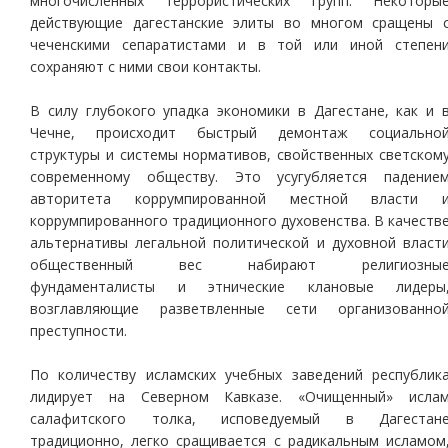
многочисленных террористических групп. Некоторы
действующие дагестанские элиты во многом сращены 
чеченскими сепаратистами и в той или иной степен
сохраняют с ними свои контакты.
В силу глубокого упадка экономики в Дагестане, как и 
Чечне, происходит быстрый демонтаж социально
структуры и системы нормативов, свойственных светском
современному обществу. Это усугубляется падение
авторитета коррумпированной местной власти 
коррумпированного традиционного духовенства. В качеств
альтернативы легальной политической и духовной власт
общественный вес набирают религиозны
фундаменталисты и этнические клановые лидеры
возглавляющие разветвленные сети организованно
преступности.
По количеству исламских учебных заведений республик
лидирует на Северном Кавказе. «Очищенный» исла
салафитского толка, исповедуемый в Дагестан
традиционно, легко сращивается с радикальным исламом