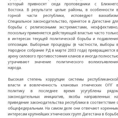
который привносят сюда проповедники с Ближнег
Востока. В результате целые районы, в особенности 
горной части республики, исповедуют ваххабизм
Специальное законодательство, принятое в Дагестане дл
борьбы с религиозными экстремистами, неэффективно
поскольку применяется действующей властью часто тольк
в интересах текущей политической борьбы и подавлени
оппозиции. Выборные процедуры (в частности, выборы 
Народное собрание РД в марте 2003 года) превращаются 
арену силового противостояния кланов и иногда полность
утрачивают значение политического волеизъявлени
народа.
Высокая степень коррупции системы республиканско
власти и вовлеченность клановых этнических ОПГ 
политику в последнее время усугублены рядо
законодательных инициатив, якобы направленных н
приведение законодательства республики в соответствие 
общефедеральным. На самом деле они отвечают коренны
интересам крупнейших этнических групп Дагестана в борьб