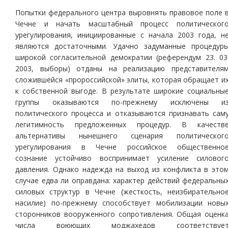
Попытки федерального центра выровнять правовое поле 
Чечне и начать масштабный процесс политическог
урегулирования, инициированные с начала 2003 года, н
являются достаточными. Удачно задуманные процедур
широкой согласительной демократии (референдум 23. 03
2003, выборы) отданы на реализацию представителя
сложившейся «пророссийской» элиты, которая обращает и
к собственной выгоде. В результате широкие социальны
группы оказываются по-прежнему исключены и
политического процесса и отказываются признавать сам
легитимность предложенных процедур. В качеств
альтернативы нынешнего сценария политическог
урегулирования в Чечне российское общественно
сознание устойчиво воспринимает усиление силовог
давления. Однако надежда на выход из конфликта в это
случае едва ли оправдана: характер действий федеральны
силовых структур в Чечне (жесткость, неизбирательно
насилие) по-прежнему способствует мобилизации новы
сторонников вооруженного сопротивления. Общая оценк
числа воюющих моджахедов соответствуе