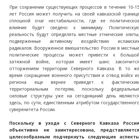
При сохранении существующих процессов в течение 10-1
лет Россия может получить на своей кавказской границ
сплошной очаг нестабильности, где ее политическо
влияние будет сведено к минимуму. Политическу
реальность будут определять местные этнические элиты
подверженные активному воздействию исламски
радикалов. Вооруженное вмешательство России в местны
политические процессы может привести к большо
затяжной войне, которая имеет шанс закончитс
отторжением территории Северного Кавказа. В то ж
время сокращение военного присутствия и отвод войск и
региона еще вернее приведет к фактически
территориальным потерям, поскольку федеральны
силовые структуры уже на сегодняшний день являютс
здесь, по сути, единственным атрибутом государственног
суверенитета России.
Поскольку в уходе с Северного Кавказа Росси
объективно не заинтересована, представляетс
целесообразным подчеркнуть следующие аспект