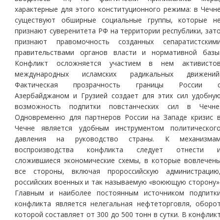
характерные для этого конституционного режима: в Чечн
существуют обширные социальные группы, которые н
признают суверенитета РФ на территории республики, зат
признают правомочность созданных сепаратистским
правительствами органов власти и нормативной базы
Конфликт осложняется участием в нем активисто
международных исламских радикальных движений
Фактическая прозрачность границы России 
Азербайджаном и Грузией создает для этих сил удобну
возможность подпитки повстанческих сил в Чечне
Одновременно для партнеров России на Западе кризис 
Чечне является удобным инструментом политическог
давления на руководство страны. К механизма
воспроизводства конфликта следует отнести 
сложившиеся экономические схемы, в которые вовлечен
все стороны, включая пророссийскую администрацию
российских военных и так называемую «воюющую сторону»
Главным и наиболее постоянным источником подпитк
конфликта является нелегальная нефтеторговля, оборо
которой составляет от 300 до 500 тонн в сутки. В конфлик