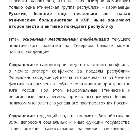
Черкесии. Характерно, что на этих выборах доминируе
только одна этническая группа республики – карачаевцы
Русские, бывшие еще несколько лет наза
этническим большинством в КЧР, ныне занимаю
второе место и активно покидают республику.
Итак,
основными негативными тенденциями
текущег
политического развития на Северном Кавказе можн
назвать следующие:
Cохранение
и самовоспроизводство затяжного конфликт
в Чечне; экспорт конфликта за пределы республики
Формально соседние субъекты отгораживаются от Чечни 
фактически расчленяют общее политическое пространств
Юга России. При этом неформальные этнические 
религиозные элиты региона прочно ассоциируют Чечню 
полюсом многолетнего успешного противостояния России.
Сохранение
тенденций спада в экономике, безработица д
85%, депрессия социальных и иных функций государства
Трансформация самосознания населения, связанная 