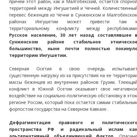
причем этот район, как и Малгобекский, остается спорно
территорией между Ингушетией и Чечней. Количественны
перевес беженцев из Чечни в Сунженском и Малгобекско
районах Ингушетии может привести там 
территориальному конфликту между республиками
Русское население, 30 лет назад составлявшее 
Сунженском районе стабильное этническо
большинство, ныне почти полностью покинул
территорию Ингушетии.
Северная Осетия в свою очередь испытывае
существенную нагрузку из-за присутствия на ее территори
массы беженцев из внутренних районов Грузии. Тлеющи
конфликт в Южной Осетии оказывает свое негативно
воздействие на социально-политическую обстановку в это
регионе России, который пока остается самым стабильны
форпостом государства на Северном Кавказе .
Дефрагментация правового и политическог
пространства РФ и радикальный ислам ка
альтернативный объединяющий фактор.
Опасны