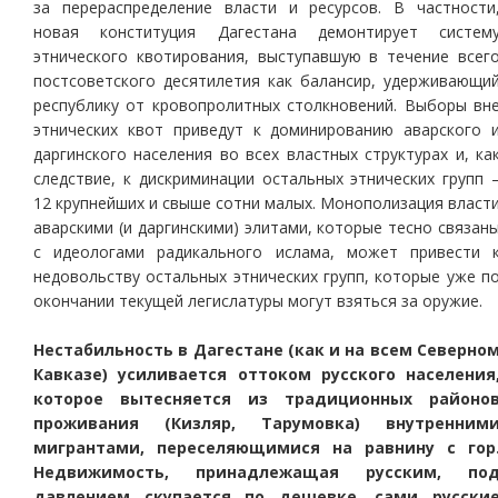
за перераспределение власти и ресурсов. В частности
новая конституция Дагестана демонтирует систем
этнического квотирования, выступавшую в течение всег
постсоветского десятилетия как балансир, удерживающи
республику от кровопролитных столкновений. Выборы вн
этнических квот приведут к доминированию аварского 
даргинского населения во всех властных структурах и, ка
следствие, к дискриминации остальных этнических групп 
12 крупнейших и свыше сотни малых. Монополизация власт
аварскими (и даргинскими) элитами, которые тесно связан
с идеологами радикального ислама, может привести 
недовольству остальных этнических групп, которые уже п
окончании текущей легислатуры могут взяться за оружие.
Нестабильность в Дагестане (как и на всем Северно
Кавказе) усиливается оттоком русского населения
которое вытесняется из традиционных районо
проживания (Кизляр, Тарумовка) внутренним
мигрантами, переселяющимися на равнину с гор
Недвижимость, принадлежащая русским, по
давлением скупается по дешевке, сами русски