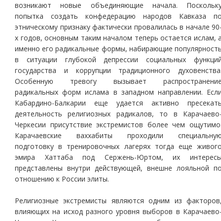
возникают новые объединяющие начала. Поскольк
попытка создать конфедерацию народов Кавказа п
этническому признаку фактически провалилась в начале 90
х годов, основным таким началом теперь остается ислам, 
именно его радикальные формы, набирающие популярност
в ситуации глубокой депрессии социальных функци
государства и коррупции традиционного духовенства
Особенную тревогу вызывает распространени
радикальных форм ислама в западном направлении. Есл
Кабардино-Балкарии еще удается активно пресекат
деятельность религиозных радикалов, то в Карачаево
Черкесии присутствие экстремистов более чем ощутимо
Карачаевские ваххабиты проходили специальну
подготовку в тренировочных лагерях тогда еще живог
эмира Хаттаба под Сержень-Юртом, их интерес
представлены внутри действующей, внешне лояльной п
отношению к России элиты.
Религиозные экстремисты являются одним из факторов
влияющих на исход разного уровня выборов в Карачаево