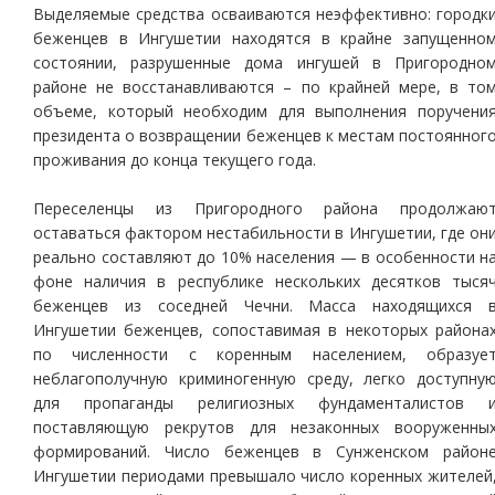
Выделяемые средства осваиваются неэффективно: городк
беженцев в Ингушетии находятся в крайне запущенно
состоянии, разрушенные дома ингушей в Пригородно
районе не восстанавливаются – по крайней мере, в то
объеме, который необходим для выполнения поручени
президента о возвращении беженцев к местам постоянног
проживания до конца текущего года.
Переселенцы из Пригородного района продолжаю
оставаться фактором нестабильности в Ингушетии, где он
реально составляют до 10% населения — в особенности н
фоне наличия в республике нескольких десятков тыся
беженцев из соседней Чечни. Масса находящихся 
Ингушетии беженцев, сопоставимая в некоторых района
по численности с коренным населением, образуе
неблагополучную криминогенную среду, легко доступну
для пропаганды религиозных фундаменталистов 
поставляющую рекрутов для незаконных вооруженны
формирований. Число беженцев в Сунженском район
Ингушетии периодами превышало число коренных жителей