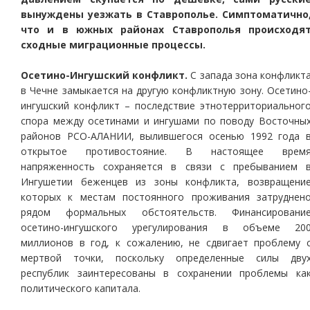
вынуждены уезжать в Ставрополье. Симптоматично
что и в южных районах Ставрополья происходя
сходные миграционные процессы.
Осетино-Ингушский конфликт.
С запада зона конфликт
в Чечне замыкается на другую конфликтную зону. Осетино
ингушский конфликт – последствие этнотерриториальног
спора между осетинами и ингушами по поводу Восточны
районов РСО-АЛАНИИ, вылившегося осенью 1992 года 
открытое противостояние. В настоящее врем
напряженность сохраняется в связи с пребыванием 
Ингушетии беженцев из зоны конфликта, возвращени
которых к местам постоянного проживания затруднен
рядом формальных обстоятельств. Финансировани
осетино-ингушского урегулирования в объеме 20
миллионов в год, к сожалению, не сдвигает проблему 
мертвой точки, поскольку определенные силы дву
республик заинтересованы в сохранении проблемы ка
политического капитала.