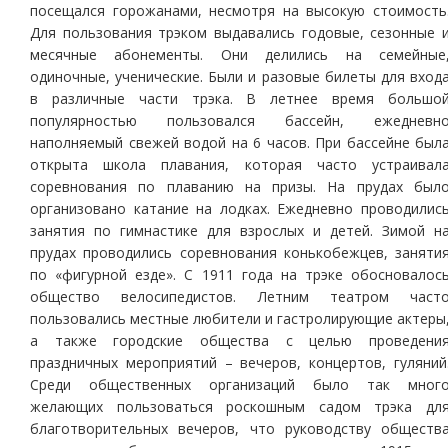
посещался горожанами, несмотря на высокую стоимость
Для пользования трэком выдавались годовые, сезонные 
месячные абонементы. Они делились на семейные
одиночные, ученические. Были и разовые билеты для вход
в различные части трэка. В летнее время большо
популярностью пользовался бассейн, ежедневн
наполняемый свежей водой на 6 часов. При бассейне был
открыта школа плавания, которая часто устраивал
соревнования по плаванию на призы. На прудах был
организовано катание на лодках. Ежедневно проводилис
занятия по гимнастике для взрослых и детей. Зимой н
прудах проводились соревнования конькобежцев, заняти
по «фигурной езде». С 1911 года на трэке обосновалос
общество велосипедистов. Летним театром част
пользовались местные любители и гастролирующие актеры
а также городские общества с целью проведени
праздничных мероприятий – вечеров, концертов, гуляний
Среди общественных организаций было так мног
желающих пользоваться роскошным садом трэка дл
благотворительных вечеров, что руководству обществ