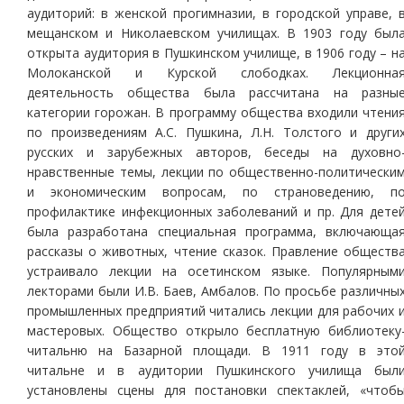
аудиторий: в женской прогимназии, в городской управе, 
мещанском и Николаевском училищах. В 1903 году был
открыта аудитория в Пушкинском училище, в 1906 году – н
Молоканской и Курской слободках. Лекционна
деятельность общества была рассчитана на разны
категории горожан. В программу общества входили чтени
по произведениям А.С. Пушкина, Л.Н. Толстого и други
русских и зарубежных авторов, беседы на духовно
нравственные темы, лекции по общественно-политически
и экономическим вопросам, по страноведению, п
профилактике инфекционных заболеваний и пр. Для дете
была разработана специальная программа, включающа
рассказы о животных, чтение сказок. Правление обществ
устраивало лекции на осетинском языке. Популярным
лекторами были И.В. Баев, Амбалов. По просьбе различны
промышленных предприятий читались лекции для рабочих 
мастеровых. Общество открыло бесплатную библиотеку
читальню на Базарной площади. В 1911 году в это
читальне и в аудитории Пушкинского училища был
установлены сцены для постановки спектаклей, «чтоб