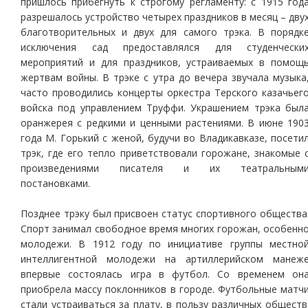
пришлось прибегнуть к строгому регламенту: с 1915 год
разрешалось устройство четырех праздников в месяц – дву
благотворительных и двух для самого трэка. В порядк
исключения сад предоставлялся для студенчески
мероприятий и для праздников, устраиваемых в помощ
жертвам войны. В трэке с утра до вечера звучала музыка
часто проводились концерты оркестра Терского казачьег
войска под управлением Труффи. Украшением трэка был
оранжерея с редкими и ценными растениями. В июне 190
года М. Горький с женой, будучи во Владикавказе, посети
трэк, где его тепло приветствовали горожане, знакомые 
произведениями писателя и их театральным
постановками.
Позднее трэку был присвоен статус спортивного общества
Спорт занимал свободное время многих горожан, особенн
молодежи. В 1912 году по инициативе группы местно
интеллигентной молодежи на артиллерийском манеж
впервые состоялась игра в футбол. Со временем он
приобрела массу поклонников в городе. Футбольные матч
стали устраиваться за плату, в пользу различных обществ