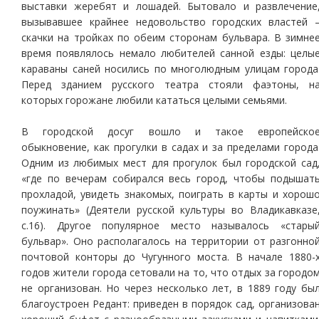
выставки жеребят и лошадей. Бытовало и развлечение
вызывавшее крайнее недовольство городских властей 
скачки на тройках по обеим сторонам бульвара. В зимне
время появлялось немало любителей санной езды: целы
караваны саней носились по многолюдным улицам города
Перед зданием русского театра стояли фаэтоны, н
которых горожане любили кататься целыми семьями.
В городской досуг вошло и такое европейско
обыкновение, как прогулки в садах и за пределами города
Одним из любимых мест для прогулок был городской сад
«где по вечерам собирался весь город, чтобы подышат
прохладой, увидеть знакомых, поиграть в карты и хорош
поужинать» (Деятели русской культуры во Владикавказе
с.16). Другое популярное место называлось «стары
бульвар». Оно располагалось на территории от разгонно
почтовой конторы до Чугунного моста. В начале 1880-
годов жители города сетовали на то, что отдых за городо
не организован. Но через несколько лет, в 1889 году бы
благоустроен Редант: приведен в порядок сад, организова