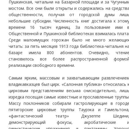
Пушкинская, читальни на Базарной площади и за Чугунны
мостом. Все они были открыты и содержались на средств
общественности, получая от городской думы лиш
небольшие субсидии. Численность книг достигала к этом
времени 16 тысяч единиц. За пользование ими 
Общественной и Пушкинской библиотеках взималась плата
Среди малоимущих горожан было не много желающи
читать: за пять месяцев 1913 года библиотека-читальня н
базаре имела 800 абонентов. Очевидно, чтени
становилось все более распространенной формо
реализации свободного времени.
Самым ярким, массовым и захватывающим развлечение
владикавказцев был цирк. «Салонная публика» относилась 
цирковым представлениям весьма снисходительно, лиш
изредка посещая самые известные и прославленные труппы
Массу поклонников собирали гастролирующие в город
пятигорские цирковые труппы Таурэка и Гамельтона
«фантастический театр» Джузеппе Шедини
демонстрирующий фокусы, акробатические 
гимнастические упражнения и пантомимы. Хорош