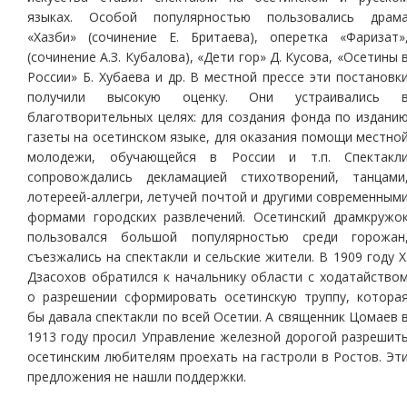
языках. Особой популярностью пользовались драм
«Хазби» (сочинение Е. Бритаева), оперетка «Фаризат»
(сочинение А.З. Кубалова), «Дети гор» Д. Кусова, «Осетины 
России» Б. Хубаева и др. В местной прессе эти постановк
получили высокую оценку. Они устраивались 
благотворительных целях: для создания фонда по издани
газеты на осетинском языке, для оказания помощи местно
молодежи, обучающейся в России и т.п. Спектакл
сопровождались декламацией стихотворений, танцами
лотереей-аллегри, летучей почтой и другими современным
формами городских развлечений. Осетинский драмкружо
пользовался большой популярностью среди горожан
съезжались на спектакли и сельские жители. В 1909 году Х
Дзасохов обратился к начальнику области с ходатайство
о разрешении сформировать осетинскую труппу, котора
бы давала спектакли по всей Осетии. А священник Цомаев 
1913 году просил Управление железной дорогой разрешит
осетинским любителям проехать на гастроли в Ростов. Эт
предложения не нашли поддержки.