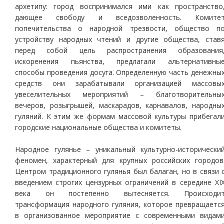
архетипу: город воспринимался ими как пространство
дающее свободу и вседозволенность. Комите
попечительства о народной трезвости, общество п
устройству народных чтений и другие общества, став
перед собой цель распространения образования
искоренения пьянства, предлагали альтернативны
способы проведения досуга. Определенную часть денежны
средств они зарабатывали организацией массовы
увеселительных мероприятий – благотворительны
вечеров, розыгрышей, маскарадов, карнавалов, народны
гуляний. К этим же формам массовой культуры прибегал
городские национальные общества и комитеты.
Народное гулянье – уникальный культурно-исторически
феномен, характерный для крупных российских городов
Центром традиционного гулянья был балаган, но в связи 
введением строгих цензурных ограничений в середине XI
века он постепенно вытесняется. Происходи
трансформация народного гуляния, которое превращаетс
в организованное мероприятие с современными видам