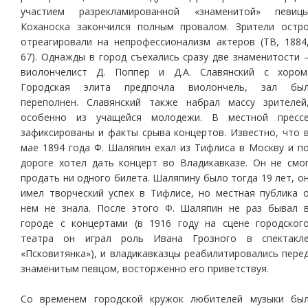
участием разрекламированной «знаменитой» певиц
Коханоска закончился полным провалом. Зрители остр
отреагировали на непрофессионализм актеров (ТВ, 1884
67). Однажды в город съехались сразу две знаменитости 
виолончелист Д. Поппер и Д.А. Славянский с хором
Городская элита предпочла виолончель, зал бы
переполнен. Славянский также набрал массу зрителей
особенно из учащейся молодежи. В местной пресс
зафиксированы и факты срыва концертов. Известно, что 
мае 1894 года Ф. Шаляпин ехал из Тифлиса в Москву и п
дороге хотел дать концерт во Владикавказе. Он не смо
продать ни одного билета. Шаляпину было тогда 19 лет, о
имел творческий успех в Тифлисе, но местная публика 
нем не знала. После этого Ф. Шаляпин не раз бывал 
городе с концертами (в 1916 году на сцене городског
театра он играл роль Ивана Грозного в спектакл
«Псковитянка»), и владикавказцы реабилитировались пере
знаменитым певцом, восторженно его приветствуя.
Со временем городской кружок любителей музыки бы