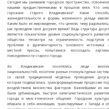
Сегодня мы занимаем городское пространство, освоенно
нашими предшественниками в прошлом веке. Кто они
горожане старого Владикавказа? Какие способ
жизнедеятельности и формы жизненного уклада имели
Каким было их мировидение, что ценили, чему радовались
как проводили свое досужее время? Ведь структура досуг
является показателем уровня социокультурного развити
общества. Несмотря на ограниченность подступов 
проблеме и фрагментарность основного источника 
местной прессы, попытаемся воссоздать картин
повседневности старого города.
Во Владикавказе поселялись люди многи
национальностей, носители разных этнокультурных систем
со своей традиционной моделью проведения досуга
которая подвергалась трансформационным процессам по
воздействием множества факторов. Важнейшими из ни
были урбанизация, быстрое капиталистическое развити
города и меж-этническое общение. Городская культур
вбирала в себя инновации, транслируемые с Запада и и