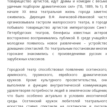
товарищество артистов, идут драмы и комедии с весьм
удачным подбором драматических сил» (ТВ, 1889, №1). 
начале ХХ века театральная жизнь города заметн
оживилась. Дирекция В.Ф. Аничковой-Ивановой част
организовывала гастроли малоросского театра, в город
побывало товарищество артистов императорских Санкт
Петербургских театров, бенефисы известных актеро
восторженно воспринимались публикой. В среде учащейс
молодежи появилось новое развлечение – устройств
домашних спектаклей. По театральным постановкам многи
горожане знакомились с произведениями русских 
зарубежных классиков.
Городской театр способствовал появлению осетинского
армянского, грузинского, еврейского драматически
кружков. Кроме культурного просветительства, он
выполняли и функцию внутриэтнической коммуникации
удовлетворяя потребности людей в земляческом общении
что было особенно актуально в условиях иноэтнично
среды. Осетинский кружок любителей театральног
искусства ставил спектакли на осетинском и русско