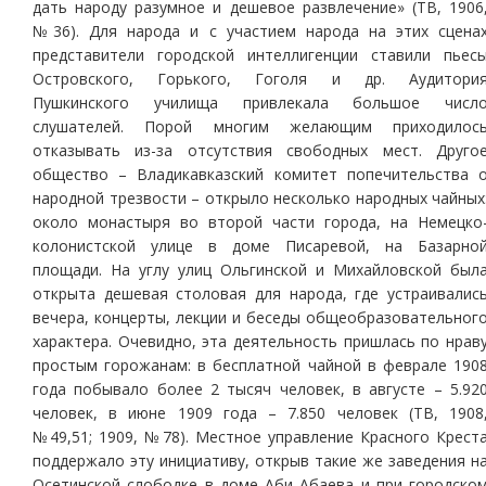
дать народу разумное и дешевое развлечение» (ТВ, 1906
№36). Для народа и с участием народа на этих сцена
представители городской интеллигенции ставили пьес
Островского, Горького, Гоголя и др. Аудитори
Пушкинского училища привлекала большое числ
слушателей. Порой многим желающим приходилос
отказывать из-за отсутствия свободных мест. Друго
общество – Владикавказский комитет попечительства 
народной трезвости – открыло несколько народных чайных
около монастыря во второй части города, на Немецко
колонистской улице в доме Писаревой, на Базарно
площади. На углу улиц Ольгинской и Михайловской был
открыта дешевая столовая для народа, где устраивалис
вечера, концерты, лекции и беседы общеобразовательног
характера. Очевидно, эта деятельность пришлась по нрав
простым горожанам: в бесплатной чайной в феврале 190
года побывало более 2 тысяч человек, в августе – 5.92
человек, в июне 1909 года – 7.850 человек (ТВ, 1908
№49,51; 1909, №78). Местное управление Красного Крест
поддержало эту инициативу, открыв такие же заведения н
Осетинской слободке в доме Аби Абаева и при городско