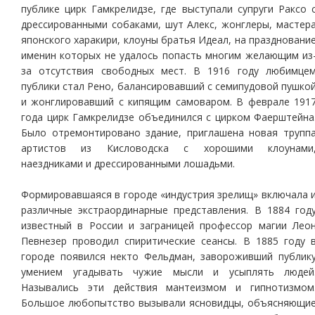
публике цирк Гамкрелидзе, где выступали супруги Раксо 
дрессированными собаками, шут Алекс, жонглеры, мастер
японского харакири, клоуны братья Идеал, на праздновани
именин которых не удалось попасть многим желающим из
за отсутствия свободных мест. В 1916 году любимце
публики стал Рено, балансировавший с семипудовой пушко
и жонглировавший с кипящим самоваром. В феврале 191
года цирк Гамкрелидзе объединился с цирком Фаерштейна
Было отремонтировано здание, приглашена новая трупп
артистов из Кисловодска с хорошими клоунами
наездниками и дрессированными лошадьми.
Формировавшаяся в городе «индустрия зрелищ» включала 
различные экстраординарные представления. В 1884 год
известный в России и заграницей профессор магии Лео
Певнезер проводил спиритические сеансы. В 1885 году 
городе появился некто Фельдман, завороживший публик
умением угадывать чужие мысли и усыплять людей
Назывались эти действия мантеизмом и гипнотизмом
Большое любопытство вызывали ясновидцы, объясняющи