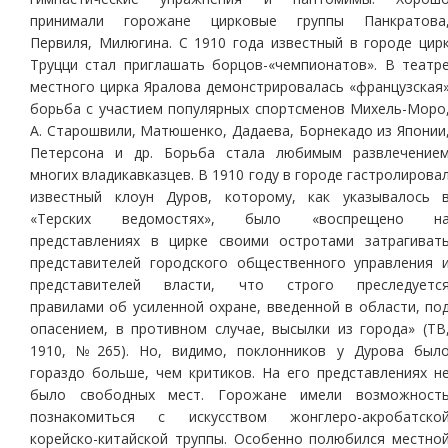
принимали горожане цирковые группы Панкратова
Первиля, Милюгина. С 1910 года известный в городе цир
Труцци стал приглашать борцов-«чемпионатов». В театр
местного цирка Яралова демонстрировалась «французская
борьба с участием популярных спортсменов Михель-Моро
А. Старошвили, Матюшенко, Дадаева, Борнекадо из Японии
Петерсона и др. Борьба стала любимым развлечение
многих владикавказцев. В 1910 году в городе гастролирова
известный клоун Дуров, которому, как указывалось 
«Терских ведомостях», было «воспрещено н
представлениях в цирке своими остротами затрагиват
представителей городского общественного управления 
представителей власти, что строго преследуетс
правилами об усиленной охране, введенной в области, по
опасением, в противном случае, высылки из города» (ТВ
1910, №265). Но, видимо, поклонников у Дурова был
гораздо больше, чем критиков. На его представлениях н
было свободных мест. Горожане имели возможност
познакомиться с искусством жонглеро-акробатско
корейско-китайской труппы. Особенно полюбился местно