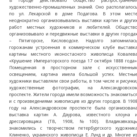
В городе действовало общество распространени
художественно-промышленных знаний. Оно располагалос
по ул. Лекарской в доме Подагова. В этом мест
неоднократно организовывались выставки картин и други
работ местных художников и любителей. Обществ
организовывало и передвижные выставки в других города
– Пятигорске, Кисловодске. Надолго запомнилас
горожанам устроенная в коммерческом клубе выставк
картины местного иконостасного живописца Ковалев
«Крушение Императорского поезда 17 октября 1888 года»
Помещенная в просторном зале с искусственны
освещением, картина имела большой успех. Местны
художники выставляли свои работы, в том числе и рисунки
художественные фотографии, на Александровско
проспекте. Жители города имели возможность знакомитьс
и с произведениями живописцев из других городов. В 190
году на Александровском проспекте была организован
выставка картин А. Даурова, известного клоуна 
дрессировщика (ТВ, 1908, №100). Владикавказц
знакомились с творчеством петербургского художник
Клиненко, украинского живописца Е. Лунд и др. Многие и