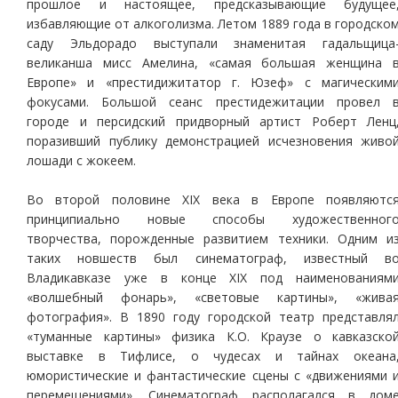
прошлое и настоящее, предсказывающие будущее
избавляющие от алкоголизма. Летом 1889 года в городско
саду Эльдорадо выступали знаменитая гадальщица
великанша мисс Амелина, «самая большая женщина 
Европе» и «престидижитатор г. Юзеф» с магическим
фокусами. Большой сеанс престидежитации провел 
городе и персидский придворный артист Роберт Ленц
поразивший публику демонстрацией исчезновения живо
лошади с жокеем.
Во второй половине XIX века в Европе появляютс
принципиально новые способы художественног
творчества, порожденные развитием техники. Одним и
таких новшеств был синематограф, известный в
Владикавказе уже в конце XIX под наименованиям
«волшебный фонарь», «световые картины», «жива
фотография». В 1890 году городской театр представля
«туманные картины» физика К.О. Краузе о кавказско
выставке в Тифлисе, о чудесах и тайнах океана
юмористические и фантастические сцены с «движениями 
перемещениями». Синематограф располагался в дом