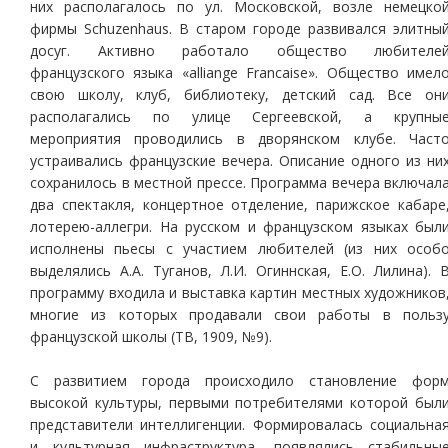
них располагалось по ул. Московской, возле немецко
фирмы Schuzenhaus. В старом городе развивался элитны
досуг. Активно работало общество любителе
французского языка «alliange Francaise». Общество имел
свою школу, клуб, библиотеку, детский сад. Все он
располагались по улице Сергеевской, а крупны
мероприятия проводились в дворянском клубе. Част
устраивались французские вечера. Описание одного из ни
сохранилось в местной прессе. Программа вечера включал
два спектакля, концертное отделение, парижское кабаре
лотерею-аллегри. На русском и французском языках был
исполнены пьесы с участием любителей (из них особ
выделялись А.А. Туганов, Л.И. Огиннская, Е.О. Лилина). 
программу входила и выставка картин местных художников
многие из которых продавали свои работы в польз
французской школы (ТВ, 1909, №9).
С развитием города происходило становление фор
высокой культуры, первыми потребителями которой был
представители интеллигенции. Формировалась социальна
и культурная инфраструктура, появлялись стабильны