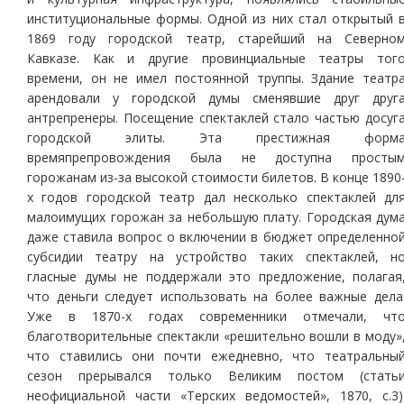
институциональные формы. Одной из них стал открытый 
1869 году городской театр, старейший на Северно
Кавказе. Как и другие провинциальные театры тог
времени, он не имел постоянной труппы. Здание театр
арендовали у городской думы сменявшие друг друг
антрепренеры. Посещение спектаклей стало частью досуг
городской элиты. Эта престижная форм
времяпрепровождения была не доступна просты
горожанам из-за высокой стоимости билетов. В конце 1890
х годов городской театр дал несколько спектаклей дл
малоимущих горожан за небольшую плату. Городская дум
даже ставила вопрос о включении в бюджет определенно
субсидии театру на устройство таких спектаклей, н
гласные думы не поддержали это предложение, полагая
что деньги следует использовать на более важные дела
Уже в 1870-х годах современники отмечали, чт
благотворительные спектакли «решительно вошли в моду»
что ставились они почти ежедневно, что театральны
сезон прерывался только Великим постом (стать
неофициальной части «Терских ведомостей», 1870, с.3)