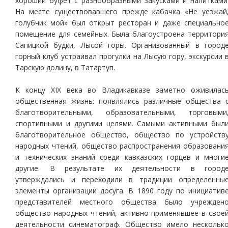
хороший буфет с разнообразными закусками и напитками
На месте существовавшего прежде кабачка «Не уезжай
голубчик мой» был открыт ресторан и даже специально
помещение для семейных. Была благоустроена территори
Сапицкой будки, Лысой горы. Организованный в город
горный клуб устраивал прогулки на Лысую гору, экскурсии 
Тарскую долину, в Татартуп.
К концу XIX века во Владикавказе заметно оживилас
общественная жизнь: появлялись различные общества 
благотворительными, образовательными, торговыми
спортивными и другими целями. Самыми активными был
благотворительное общество, общество по устройств
народных чтений, общество распространения образовани
и технических знаний среди кавказских горцев и многи
другие. В результате их деятельности в город
утверждались и переходили в традиции определенны
элементы организации досуга. В 1890 году по инициатив
представителей местного общества было учрежден
общество народных чтений, активно применявшее в свое
деятельности синематограф. Общество имело нескольк