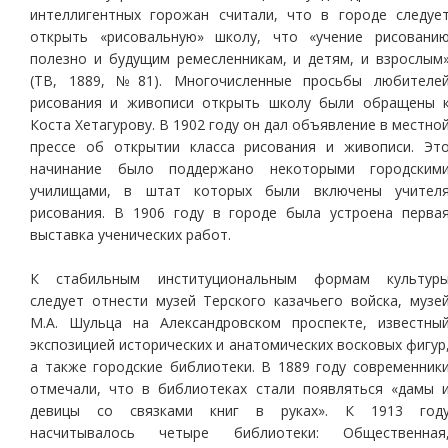
интеллигентных горожан считали, что в городе следуе
открыть «рисовальную» школу, что «учение рисовани
полезно и будущим ремесленникам, и детям, и взрослым
(ТВ, 1889, №81). Многочисленные просьбы любителе
рисования и живописи открыть школу были обращены 
Коста Хетагурову. В 1902 году он дал объявление в местно
прессе об открытии класса рисования и живописи. Эт
начинание было поддержано некоторыми городским
училищами, в штат которых были включены учител
рисования. В 1906 году в городе была устроена перва
выставка ученических работ.
К стабильным институциональным формам культур
следует отнести музей Терского казачьего войска, музе
М.А. Шульца на Александровском проспекте, известны
экспозицией исторических и анатомических восковых фигур
а также городские библиотеки. В 1889 году современник
отмечали, что в библиотеках стали появляться «дамы 
девицы со связками книг в руках». К 1913 год
насчитывалось четыре библиотеки: Общественная