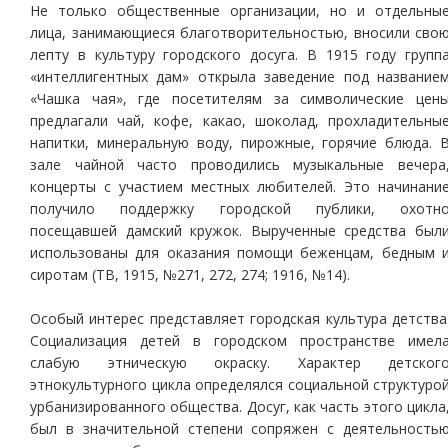
Не только общественные организации, но и отдельны
лица, занимающиеся благотворительностью, вносили сво
лепту в культуру городского досуга. В 1915 году групп
«интеллигентных дам» открыла заведение под название
«Чашка чая», где посетителям за символические цен
предлагали чай, кофе, какао, шоколад, прохладительны
напитки, минеральную воду, пирожные, горячие блюда. 
зале чайной часто проводились музыкальные вечера
концерты с участием местных любителей. Это начинани
получило поддержку городской публики, охотн
посещавшей дамский кружок. Вырученные средства был
использованы для оказания помощи беженцам, бедным 
сиротам (ТВ, 1915, №271, 272, 274; 1916, №14).
Особый интерес представляет городская культура детства
Социализация детей в городском пространстве имел
слабую этническую окраску. Характер детског
этнокультурного цикла определялся социальной структуро
урбанизированного общества. Досуг, как часть этого цикла
был в значительной степени сопряжен с деятельность