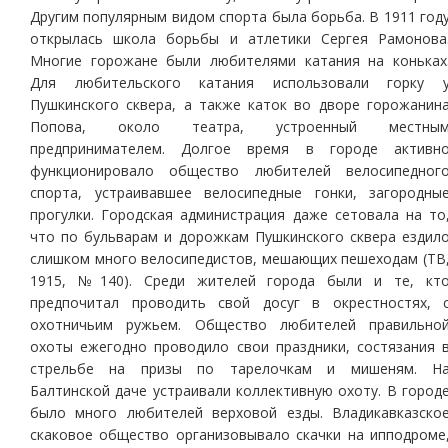
Другим популярным видом спорта была борьба. В 1911 год
открылась школа борьбы и атлетики Сергея Рамонова
Многие горожане были любителями катания на коньках
Для любительского катания использовали горку 
Пушкинского сквера, а также каток во дворе горожанин
Попова, около театра, устроенный местны
предпринимателем. Долгое время в городе активн
функционировало общество любителей велосипедног
спорта, устраивавшее велосипедные гонки, загородны
прогулки. Городская администрация даже сетовала на то
что по бульварам и дорожкам Пушкинского сквера ездил
слишком много велосипедистов, мешающих пешеходам (ТВ
1915, №140). Среди жителей города были и те, кт
предпочитал проводить свой досуг в окрестностях, 
охотничьим ружьем. Общество любителей правильно
охоты ежегодно проводило свои праздники, состязания 
стрельбе на призы по тарелочкам и мишеням. Н
Балтинской даче устраивали коллективную охоту. В город
было много любителей верховой езды. Владикавказско
скаковое общество организовывало скачки на ипподроме