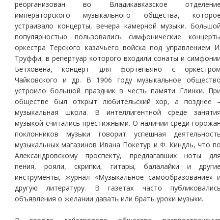
реорганизован во Владикавказское отделени
императорского музыкального общества, которо
устраивало концерты, вечера камерной музыки. Большо
популярностью пользовались симфонические концерт
оркестра Терского казачьего войска под управлением И
Труффи, в репертуар которого входили сонаты и симфони
Бетховена, концерт для фортепьяно с оркестро
Чайковского и др. В 1906 году музыкальное обществ
устроило большой праздник в честь памяти Глинки. Пр
обществе был открыт любительский хор, а позднее 
музыкальная школа. В интеллигентной среде заняти
музыкой считались престижными. О наличии среди горожа
поклонников музыки говорит успешная деятельност
музыкальных магазинов Ивана Покетур и Ф. Киндль, что п
Александровскому проспекту, предлагавших ноты дл
пения, рояли, скрипки, гитары, балалайки и други
инструменты, журнал «Музыкальное самообразование» 
другую литературу. В газетах часто публиковалис
объявления о желании давать или брать уроки музыки.