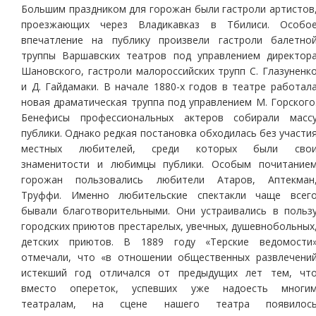
Большим праздником для горожан были гастроли артистов
проезжающих через Владикавказ в Тбилиси. Особо
впечатление на публику произвели гастроли балетно
труппы Варшавских театров под управлением директор
Шановского, гастроли малороссийских трупп С. Глазуненк
и Д. Гайдамаки. В начале 1880-х годов в театре работал
новая драматическая труппа под управлением М. Горского
Бенефисы профессиональных актеров собирали масс
публики. Однако редкая постановка обходилась без участи
местных любителей, среди которых были сво
знаменитости и любимцы публики. Особым почитание
горожан пользовались любители Атаров, Аптекман
Труффи. Именно любительские спектакли чаще всег
бывали благотворительными. Они устраивались в польз
городских приютов престарелых, увечных, душевнобольных
детских приютов. В 1889 году «Терские ведомости
отмечали, что «в отношении общественных развлечени
истекший год отличался от предыдущих лет тем, чт
вместо опереток, успевших уже надоесть многи
театралам, на сцене нашего театра появилос