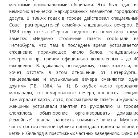
местными национальными общинами. Это был один и
немногих этнически маркированных элементов городског
досуга. В 1880-х годах в городе действовал специальны
Совет распорядителей семейно-танцевальных вечеров. 
1884 году газета «Терские ведомости» поместила таку
заметку: «Недавно столичные газеты сообщали и
Петербурга, что там в последнее время устраиваетс
ежедневно поражающее число балов, танцевальны
вечеров и пр., причем официально дозволенных – до 4
ежедневно. Владикавказ, по-видимому, тоже, кажется, н
хочет отстать в этом отношении от Петербурга
танцевальные и музыкальные вечера сменяются одн
другим» (ТВ, 1884, №11). В клубах часто проводил
маскарады, костюмированные вечера, концерты, лекции
Там играли в карты, лото, просматривали газеты и журналы
Женщины устраивали занятия по рукоделию. В город
сложилось обыкновение организовывать домашни
(семейные) вечера, наносить взаимные визиты. Мужска
часть состоятельной публики проводила время за игрой 
кегли и бильярд в престижных частных заведениях. Одно и