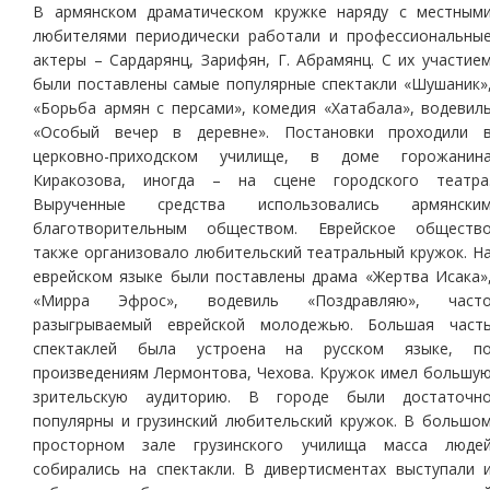
В армянском драматическом кружке наряду с местным
любителями периодически работали и профессиональны
актеры – Сардарянц, Зарифян, Г. Абрамянц. С их участие
были поставлены самые популярные спектакли «Шушаник»
«Борьба армян с персами», комедия «Хатабала», водевил
«Особый вечер в деревне». Постановки проходили 
церковно-приходском училище, в доме горожанин
Киракозова, иногда – на сцене городского театра
Вырученные средства использовались армянски
благотворительным обществом. Еврейское обществ
также организовало любительский театральный кружок. Н
еврейском языке были поставлены драма «Жертва Исака»
«Мирра Эфрос», водевиль «Поздравляю», част
разыгрываемый еврейской молодежью. Большая част
спектаклей была устроена на русском языке, п
произведениям Лермонтова, Чехова. Кружок имел большу
зрительскую аудиторию. В городе были достаточн
популярны и грузинский любительский кружок. В большо
просторном зале грузинского училища масса люде
собирались на спектакли. В дивертисментах выступали 