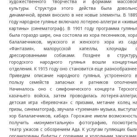
художественного творчества и формами массово
культуры. Структура этого действа была довольн
динамичной, время вносило в нее новые элементы. В 188
году народное гулянье включало лотерею-аллегри и «живы
картины» (синематограф). В 1901 году программа гулянь
была гораздо шире, она состояла из хора песенников, хор
балалаечников, мужского и женского хора из сад
«Фантазия», малорусской капеллы, клоунады 
дрессированными собаками. Позднее в структур
городского народного гулянья вошли концертны
отделения. К 1915 году оно становится еще разнообразнее
Приведем описание народного гулянья, устроенного 
пользу семейств запасных и ратников ополчения
Начиналось оно с симфонического концерта Терског
казачьего войска, затем проводилась лотерея-аллегри
детская игра «Веревочка» с призами, метание колец н
призы, синематограф, звучала «туземная» музыка, выступа
хор балалаечников, кабарэ. Горожане имели возможност
получить «монументальную» фотографию, посмотрет
театр ужасов с обозрением Ада. К услугам гуляющих был
организованы буфеты с горячими и холодными закусками