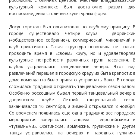
российских столичных центров. Местный владикавказски
культурный комплекс был достаточно развит дл
воспроизведения столичных культурных форм.
Досуг горожан был организован по клубному принципу. 
городе существовало четыре клуба – дворянски
(«общественное собрание»), коммерческий, чиновничий 
клуб приказчиков. Такая структура позволяла не тольк
проводить время в «своем» кругу, но и удовлетворял
культурные потребности различных групп населения. 
клубах устраивались танцевальные вечера. Этот ви
развлечений перешел в городскую среду из быта крепости: 
доме коменданта было принято устраивать балы. В город
сложилась традиция открывать танцевальный сезон балом
Особенно роскошным бывал первый танцевальный вечер 
дворянском клубе. Летний танцевальный сезо
заканчивался 16 сентября, а зимний открывался 8 ноября
Со временем появилась еще одна традиция: все городски
мероприятия завершались танцами – европейскими 
«туземными». Осетинские, армянские, грузинские и други
танцы устраивались на вечерах и народных гуляния