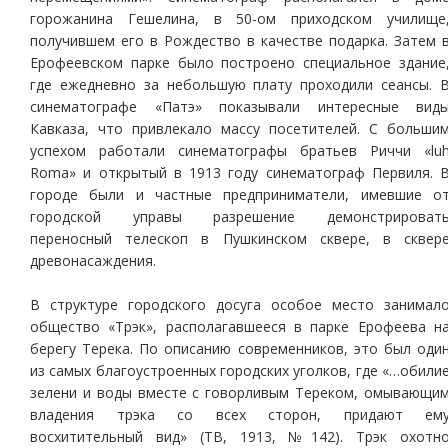
горожанина Гешелина, в 50-ом приходском училище
получившем его в Рождество в качестве подарка. Затем 
Ерофеевском парке было построено специальное здание
где ежедневно за небольшую плату проходили сеансы. 
синематографе «Патэ» показывали интересные вид
Кавказа, что привлекало массу посетителей. С больши
успехом работали синематографы братьев Риччи «lu
Roma» и открытый в 1913 году синематограф Первиля. 
городе были и частные предприниматели, имевшие о
городской управы разрешение демонстрироват
переносный телескоп в Пушкинском сквере, в сквер
древонасаждения.
В структуре городского досуга особое место занимал
общество «Трэк», располагавшееся в парке Ерофеева н
берегу Терека. По описанию современников, это был оди
из самых благоустроенных городских уголков, где «…обили
зелени и воды вместе с говорливым Тереком, омывающи
владения трэка со всех сторон, придают ем
восхитительный вид» (ТВ, 1913, №142). Трэк охотн