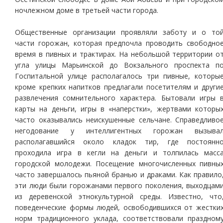
ночлежном доме в третьей части города.
Общественные организации проявляли заботу и о то
части горожан, которая предпочла проводить свободно
время в пивных и трактирах. На небольшой территории о
угла улицы Марьинской до Вокзального проспекта п
Госпитальной улице располагалось три пивные, которы
кроме крепких напитков предлагали посетителям и други
развлечения сомнительного характера. Бытовали игры 
карты на деньги, игры в «наперстки», жертвами которы
часто оказывались неискушенные сельчане. Справедливо
негодование у интеллигентных горожан вызыва
располагавшийся около кладок тир, где постоянн
проходила игра в кегли на деньги и толпилась масс
городской молодежи. Посещение многочисленных пивны
часто завершалось пьяной бранью и драками. Как правило
эти люди были горожанами первого поколения, выходцам
из деревенской этнокультурной среды. Известно, что
поведенческие формы людей, освободившихся от жестки
норм традиционного уклада, соответствовали праздном