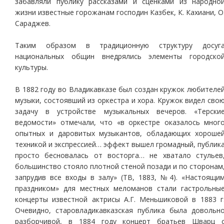
забавляли публику рассказами и сценками из народно
жизни известные горожанам господин Казбек, К. Кахиани, О
Сараджев.
Таким образом в традиционную структуру досуг
национальных общин внедрялись элементы городско
культуры.
В 1882 году во Владикавказе был создан кружок любителе
музыки, состоявший из оркестра и хора. Кружок видел сво
задачу в устройстве музыкальных вечеров. «Терски
ведомости» отмечали, что «в оркестре оказалось мног
опытных и даровитых музыкантов, обладающих хороше
техникой и экспрессией… эффект вышел громадный, публик
просто бесновалась от восторга… не хватало стульев
большинство стояло плотной стеной позади и по сторонам
запрудив все входы в залу» (ТВ, 1883, №4). «Настоящи
праздником» для местных меломанов стали гастрольны
концерты известной актрисы А.Г. Меньшиковой в 1883 г
Очевидно, старовладикавказская публика была довольн
разборчивой, в 1884 году концерт братьев Шварц 