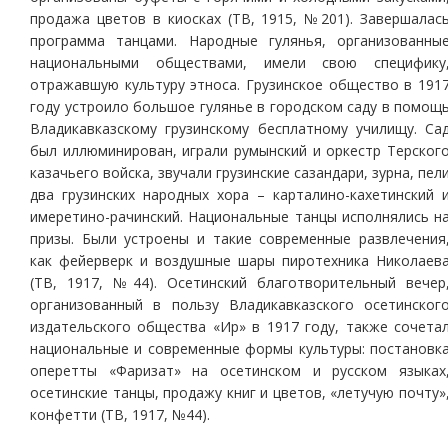
продажа цветов в киосках (ТВ, 1915, №201). Завершалас
программа танцами. Народные гулянья, организованны
национальными обществами, имели свою специфику
отражавшую культуру этноса. Грузинское общество в 191
году устроило большое гулянье в городском саду в помощ
Владикавказскому грузинскому бесплатному училищу. Са
был иллюминирован, играли румынский и оркестр Терског
казачьего войска, звучали грузинские сазандари, зурна, пел
два грузинских народных хора – карталино-кахетинский 
имеретино-рачинский. Национальные танцы исполнялись н
призы. Были устроены и такие современные развлечения
как фейерверк и воздушные шары пиротехника Николаев
(ТВ, 1917, №44). Осетинский благотворительный вечер
организованный в пользу Владикавказского осетинског
издательского общества «Ир» в 1917 году, также сочета
национальные и современные формы культуры: постановк
оперетты «Фаризат» на осетинском и русском языках
осетинские танцы, продажу книг и цветов, «летучую почту»
конфетти (ТВ, 1917, №44).