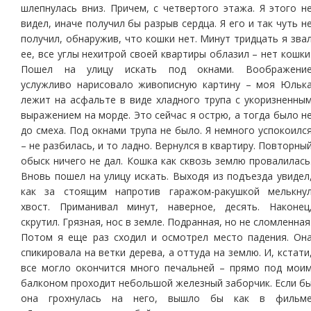
шлепнулась вниз. Причем, с четвертого этажа. Я этого н
видел, иначе получил бы разрыв сердца. Я его и так чуть н
получил, обнаружив, что кошки нет. Минут тридцать я зва
ее, все углы нехитрой своей квартиры облазил – нет кошки
Пошел на улицу искать под окнами. Воображени
услужливо нарисовало живописную картину – моя Юльк
лежит на асфальте в виде хладного трупа с укоризненны
выражением на морде. Это сейчас я острю, а тогда было н
до смеха. Под окнами трупа не было. Я немного успокоилс
– не разбилась, и то ладно. Вернулся в квартиру. Повторны
обыск ничего не дал. Кошка как сквозь землю провалилась
Вновь пошел на улицу искать. Выходя из подъезда увидел
как за стоящим напротив гаражом-ракушкой мелькну
хвост. Приманивал минут, наверное, десять. Наконец
скрутил. Грязная, нос в земле. Подранная, но не сломленная
Потом я еще раз сходил и осмотрел место падения. Он
спикировала на ветки дерева, а оттуда на землю. И, кстати
все могло окончится много печальней – прямо под мои
балконом проходит небольшой железный заборчик. Если б
она грохнулась на него, вышло бы как в фильм