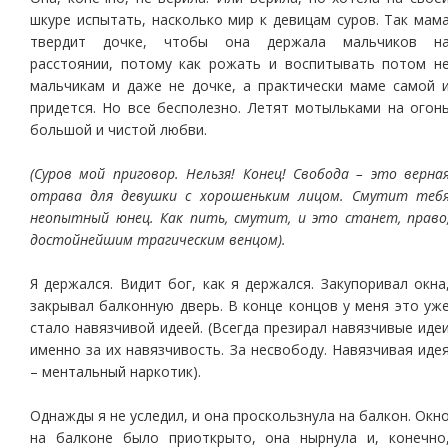
шкуре испытать, насколько мир к девицам суров. Так мам
твердит дочке, чтобы она держала мальчиков н
расстоянии, потому как рожать и воспитывать потом н
мальчикам и даже не дочке, а практически маме самой 
придется. Но все бесполезно. Летят мотыльками на огон
большой и чистой любви.
(Суров мой приговор. Нельзя! Конец! Свобода – это верна
отрава для девушки с хорошеньким лицом. Смутит теб
неопытный юнец. Как пить, смутит, и это станет, право
достойнейшим трагическим венцом).
Я держался. Видит бог, как я держался. Закупоривал окна
закрывал балконную дверь. В конце концов у меня это уж
стало навязчивой идеей. (Всегда презирал навязчивые иде
именно за их навязчивость. За несвободу. Навязчивая иде
– ментальный наркотик).
Однажды я не уследил, и она проскользнула на балкон. Окн
на балконе было приоткрыто, она нырнула и, конечно