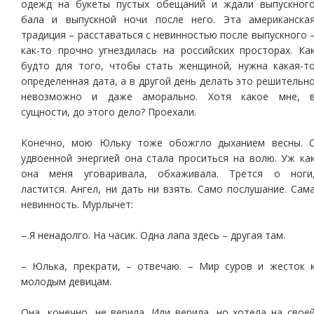
одежд на букеты пустых обещаний и ждали выпускног
бала и выпускной ночи после него. Эта американска
традиция – расставаться с невинностью после выпускного 
как-то прочно угнездилась на российских просторах. Ка
будто для того, чтобы стать женщиной, нужна какая-т
определенная дата, а в другой день делать это решительн
невозможно и даже аморально. Хотя какое мне, 
сущности, до этого дело? Проехали.
Конечно, мою Юльку тоже обожгло дыханием весны. 
удвоенной энергией она стала проситься на волю. Уж ка
она меня уговаривала, обхаживала. Трется о ноги
ластится. Ангел, ни дать ни взять. Само послушание. Сам
невинность. Мурлычет:
– Я ненадолго. На часик. Одна лапа здесь – другая там.
– Юлька, прекрати, – отвечаю. – Мир суров и жесток 
молодым девицам.
Она, конечно, не верила. Или верила, но хотела на свое