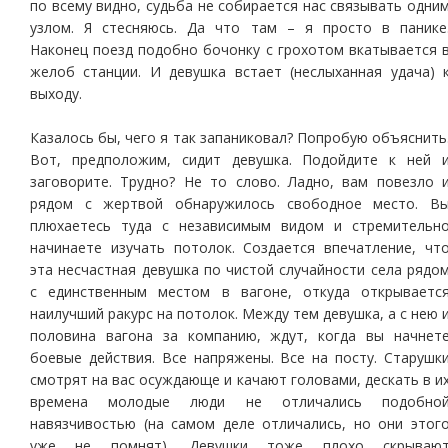
по всему видно, судьба не собирается нас связывать одни
узлом. Я стесняюсь. Да что там – я просто в панике
Наконец поезд подобно бочонку с грохотом вкатывается 
желоб станции. И девушка встает (неслыханная удача) 
выходу.
Казалось бы, чего я так запаниковал? Попробую объяснить
Вот, предположим, сидит девушка. Подойдите к ней 
заговорите. Трудно? Не то слово. Ладно, вам повезло 
рядом с жертвой обнаружилось свободное место. В
плюхаетесь туда с независимым видом и стремительн
начинаете изучать потолок. Создается впечатление, чт
эта несчастная девушка по чистой случайности села рядо
с единственным местом в вагоне, откуда открываетс
наилучший ракурс на потолок. Между тем девушка, а с нею 
половина вагона за компанию, ждут, когда вы начнет
боевые действия. Все напряжены. Все на посту. Старушк
смотрят на вас осуждающе и качают головами, дескать в и
времена молодые люди не отличались подобно
навязчивостью (на самом деле отличались, но они этог
уже не помнят). Девушки тоже плохо скрываю