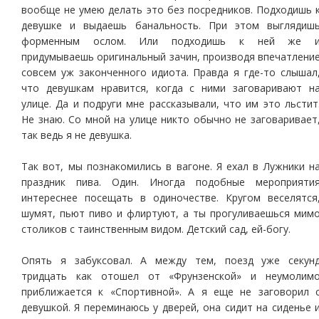
вообще не умею делать это без посредников. Подходишь 
девушке и выдаешь банальность. При этом выглядиш
форменным ослом. Или подходишь к ней же 
придумываешь оригинальный зачин, производя впечатлени
совсем уж законченного идиота. Правда я где-то слышал
что девушкам нравится, когда с ними заговаривают н
улице. Да и подруги мне рассказывали, что им это льстит
Не знаю. Со мной на улице никто обычно не заговаривает
так ведь я не девушка.
Так вот, мы познакомились в вагоне. Я ехал в Лужники н
праздник пива. Один. Иногда подобные мероприяти
интереснее посещать в одиночестве. Кругом веселятся
шумят, пьют пиво и флиртуют, а ты прогуливаешься мим
столиков с таинственным видом. Детский сад, ей-богу.
Опять я забуксовал. А между тем, поезд уже секун
тридцать как отошел от «Фрунзенской» и неумолим
приближается к «Спортивной». А я еще не заговорил 
девушкой. Я переминаюсь у дверей, она сидит на сиденье 