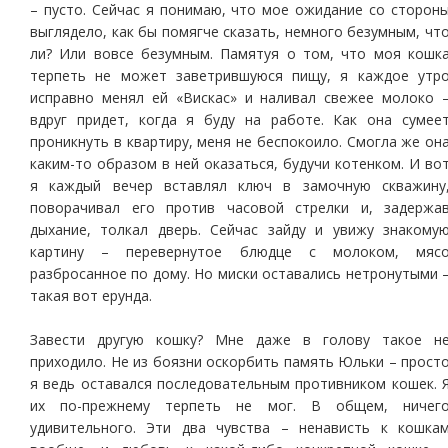
– пусто. Сейчас я понимаю, что мое ожидание со сторон
выглядело, как бы помягче сказать, немного безумным, чт
ли? Или вовсе безумным. Памятуя о том, что моя кошк
терпеть не может заветрившуюся пищу, я каждое утр
исправно менял ей «Вискас» и наливал свежее молоко 
вдруг придет, когда я буду на работе. Как она сумее
проникнуть в квартиру, меня не беспокоило. Смогла же он
каким-то образом в ней оказаться, будучи котенком. И во
я каждый вечер вставлял ключ в замочную скважину
поворачивал его против часовой стрелки и, задержа
дыхание, толкал дверь. Сейчас зайду и увижу знакому
картину – перевернутое блюдце с молоком, мяс
разбросанное по дому. Но миски оставались нетронутыми 
такая вот ерунда.
Завести другую кошку? Мне даже в голову такое н
приходило. Не из боязни оскорбить память Юльки – прост
я ведь оставался последовательным противником кошек. 
их по-прежнему терпеть не мог. В общем, ничег
удивительного. Эти два чувства – ненависть к кошка