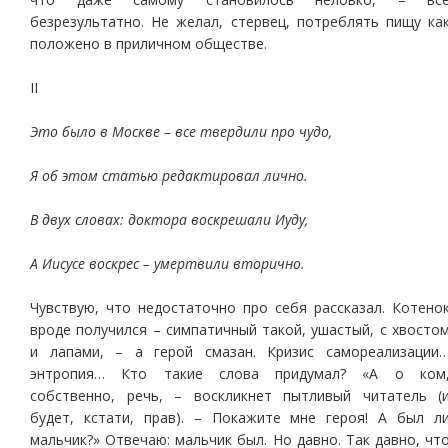
безрезультатно. Не желал, стервец, потреблять пищу ка
положено в приличном обществе.
II
Это было в Москве – все твердили про чудо,
Я об этом статью редактировал лично.
В двух словах: доктора воскрешали Иуду,
А Иисусе воскрес – умертвили вторично.
Чувствую, что недостаточно про себя рассказал. Котено
вроде получился – симпатичный такой, ушастый, с хвосто
и лапами, – а герой смазан. Кризис самореализации
энтропия… Кто такие слова придумал? «А о ком
собственно, речь, – воскликнет пытливый читатель (
будет, кстати, прав). – Покажите мне героя! А был л
мальчик?» Отвечаю: мальчик был. Но давно. Так давно, чт