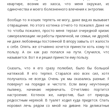
квартире, возник из хаоса, что меня окружал, и
одиночества и моего болезненного влечения к энтропии.
Вообще-то я кошек терпеть не могу, даже вид их вызывае
отвращение. Но этого котенка отчего-то пожалел. Даже н
то чтобы пожалел, просто меня терзал очередной кризи
самореализации: ни работы приличной, ни семьи, ни друзей
ни даже любовницы постоянной В впору завыть от жалост
к себе. Опять же отчаянно хочется принести хоть кому-т
пользу. А он как раз попался на пути. Случился, чт
называется. Вот я и решил принести ему пользу.
Cказать, что я его сразу полюбил, было бы большо
натяжкой. Я его терпел. Старался изо всех сил, хот
получалось не всегда. Очень уж мы оказались разные. 
повернут на порядке и чистоте. Если вижу неучтенну
пылинку, начинаю нервничать. Отчетливо портитс
настроение. Котенок же, напротив, был от природ
редкостным неряхой. В туалет ходил куда придется. Спат
норовил лечь рядом со мной на диване. На деликатны