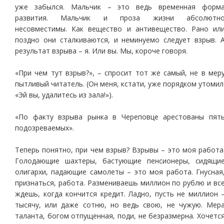
уже забылся. Мальчик – это ведь временная форм
развития. Мальчик и проза жизни абсолютн
несовместимы. Как вещество и антивещество. Рано ил
поздно они сталкиваются, и неминуемо следует взрыв. 
результат взрыва – я. Или вы. Мы, короче говоря.
«При чем тут взрыв?», – спросит тот же самый, не в мер
пытливый читатель. (Он меня, кстати, уже порядком утомил
«Эй вы, удалитесь из зала!»).
«По факту взрыва рынка в Череповце арестованы пят
подозреваемых».
Теперь понятно, при чем взрыв? Взрывы – это моя работа
Голодающие шахтеры, бастующие пенсионеры, сидящи
олигархи, падающие самолеты – это моя работа. Гнусная
признаться, работа. Размениваешь миллион по рублю и вс
ждешь, когда кончится кредит. Ладно, пусть не миллион 
тысячу, или даже сотню, но ведь свою, не чужую. Мер
таланта, богом отпущенная, поди, не безразмерна. Хочетс