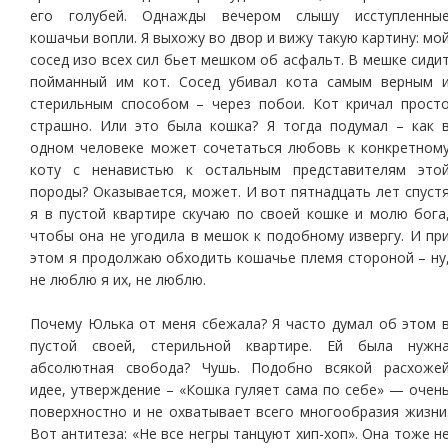
его голубей. Однажды вечером слышу исступленны
кошачьи вопли. Я выхожу во двор и вижу такую картину: мо
сосед изо всех сил бьет мешком об асфальт. В мешке сиди
пойманный им кот. Сосед убивал кота самым верным 
стерильным способом – через побои. Кот кричал прост
страшно. Или это была кошка? Я тогда подумал – как 
одном человеке может сочетаться любовь к конкретном
коту с ненавистью к остальным представителям это
породы? Оказывается, может. И вот пятнадцать лет спуст
я в пустой квартире скучаю по своей кошке и молю бога
чтобы она не угодила в мешок к подобному извергу. И пр
этом я продолжаю обходить кошачье племя стороной – ну
не люблю я их, не люблю.
Почему Юлька от меня сбежала? Я часто думал об этом 
пустой своей, стерильной квартире. Ей была нужн
абсолютная свобода? Чушь. Подобно всякой расхоже
идее, утверждение – «Кошка гуляет сама по себе» — очен
поверхностно и не охватывает всего многообразия жизни
Вот антитеза: «Не все негры танцуют хип-хоп». Она тоже н