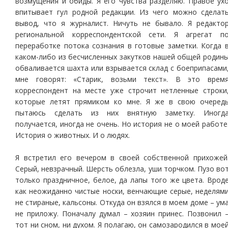
возмущения и обиды. Я его чувства разделяю. Правое ух
впитывает гул родной редакции. Из чего можно сделат
вывод, что я журналист. Ничуть не бывало. Я редакто
региональной корреспондентской сети. Я агрегат п
переработке потока сознания в готовые заметки. Когда 
каком-либо из бесчисленных закутков нашей общей родин
обваливается шахта или взрывается склад с боеприпасами
мне говорят: «Старик, возьми текст». В это врем
корреспондент на месте уже строчит нетленные строки
которые летят прямиком ко мне. Я же в свою очеред
пытаюсь сделать из них внятную заметку. Иногд
получается, иногда не очень. Но история не о моей работе
История о животных. И о людях.
Я встретил его вечером в своей собственной прихожей
Серый, невзрачный. Шерсть облезла, уши торчком. Пузо во
только праздничное, белое, да лапы того же цвета. Врод
как неожиданно чистые носки, венчающие серые, неделям
не стираные, кальсоны. Откуда он взялся в моем доме – ум
не приложу. Поначалу думал – хозяин принес. Позвонил 
тот ни сном, ни духом. Я полагаю, он самозародился в мое