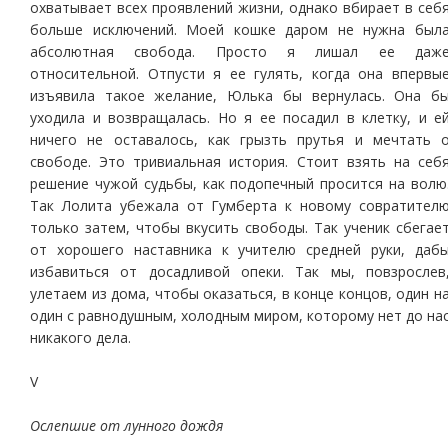
охватывает всех проявлений жизни, однако вбирает в себ
больше исключений. Моей кошке даром не нужна был
абсолютная свобода. Просто я лишал ее даж
относительной. Отпусти я ее гулять, когда она впервы
изъявила такое желание, Юлька бы вернулась. Она б
уходила и возвращалась. Но я ее посадил в клетку, и е
ничего не оставалось, как грызть прутья и мечтать 
свободе. Это тривиальная история. Стоит взять на себ
решение чужой судьбы, как подопечный просится на волю
Так Лолита убежала от Гумберта к новому совратител
только затем, чтобы вкусить свободы. Так ученик сбегае
от хорошего наставника к учителю средней руки, даб
избавиться от досадливой опеки. Так мы, повзрослев
улетаем из дома, чтобы оказаться, в конце концов, один н
один с равнодушным, холодным миром, которому нет до на
никакого дела.
V
Ослепшие от лунного дождя