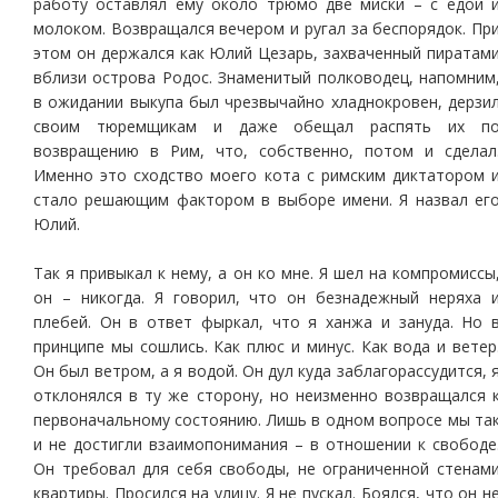
работу оставлял ему около трюмо две миски – с едой 
молоком. Возвращался вечером и ругал за беспорядок. Пр
этом он держался как Юлий Цезарь, захваченный пиратам
вблизи острова Родос. Знаменитый полководец, напомним
в ожидании выкупа был чрезвычайно хладнокровен, дерзи
своим тюремщикам и даже обещал распять их п
возвращению в Рим, что, собственно, потом и сделал
Именно это сходство моего кота с римским диктатором 
стало решающим фактором в выборе имени. Я назвал ег
Юлий.
Так я привыкал к нему, а он ко мне. Я шел на компромиссы
он – никогда. Я говорил, что он безнадежный неряха 
плебей. Он в ответ фыркал, что я ханжа и зануда. Но 
принципе мы сошлись. Как плюс и минус. Как вода и ветер
Он был ветром, а я водой. Он дул куда заблагорассудится, 
отклонялся в ту же сторону, но неизменно возвращался 
первоначальному состоянию. Лишь в одном вопросе мы та
и не достигли взаимопонимания – в отношении к свободе
Он требовал для себя свободы, не ограниченной стенам
квартиры. Просился на улицу. Я не пускал. Боялся, что он н