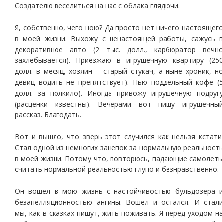
Создателю веселиться на нас с облака глядючи.
Я, собственно, чего ною? Да просто нет ничего настоящег
в моей жизни. Выхожу с ненастоящей работы, сажусь 
декоративное авто (2 тыс. долл., карбюратор вечн
захлебывается). Приезжаю в игрушечную квартиру (25
долл. в месяц, хозяин – старый стукач, а ныне хроник, н
девиц водить не препятствует). Пью поддельный кофе (
долл. за полкило). Иногда привожу игрушечную подруг
(расценки известны). Вечерами вот пишу игрушечны
рассказ. Благодать.
Вот и вышло, что зверь этот случился как нельзя кстати
Стал одной из немногих зацепок за нормальную реальност
в моей жизни. Потому что, повторюсь, падающие самолет
считать нормальной реальностью глупо и безнравственно.
Он вошел в мою жизнь с настойчивостью бульдозера 
безапелляционностью ангины. Вошел и остался. И стал
мы, как в сказках пишут, жить-поживать. Я перед уходом н