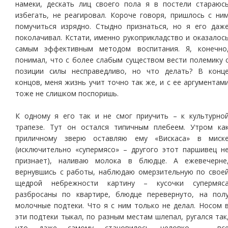
намеки, дескать лиц своего пола я в постели стараюс
избегать, не реагировал. Короче говоря, пришлось с ни
помучиться изрядно. Стыдно признаться, но я его даж
поколачивал. Кстати, именно рукоприкладство и оказалос
самым эффективным методом воспитания. Я, конечно
понимал, что с более слабым существом вести полемику 
позиции силы несправедливо, но что делать? В конц
концов, меня жизнь учит точно так же, и с ее аргументам
тоже не слишком поспоришь.
К одному я его так и не смог приучить – к культурно
трапезе. Тут он остался типичным плебеем. Утром ка
приличному зверю оставляю ему «Вискаса» в миск
(исключительно «супермясо» – другого этот паршивец н
признает), наливаю молока в блюдце. А ежевечерне
вернувшись с работы, наблюдаю омерзительную по свое
щедрой небрежности картину – кусочки супермяс
разбросаны по квартире, блюдце перевернуто, на пол
молочные подтеки. Что я с ним только не делал. Носом 
эти подтеки тыкал, по разным местам шлепал, ругался так
что даже самому становилось неловко, – вс