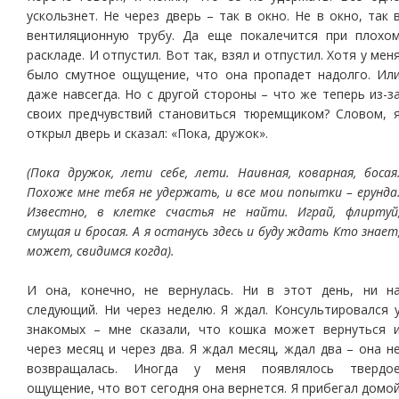
ускользнет. Не через дверь – так в окно. Не в окно, так 
вентиляционную трубу. Да еще покалечится при плохо
раскладе. И отпустил. Вот так, взял и отпустил. Хотя у мен
было смутное ощущение, что она пропадет надолго. Ил
даже навсегда. Но с другой стороны – что же теперь из-з
своих предчувствий становиться тюремщиком? Словом, 
открыл дверь и сказал: «Пока, дружок».
(Пока дружок, лети себе, лети. Наивная, коварная, босая
Похоже мне тебя не удержать, и все мои попытки – ерунда
Известно, в клетке счастья не найти. Играй, флиртуй
смущая и бросая. А я останусь здесь и буду ждать Кто знает
может, свидимся когда).
И она, конечно, не вернулась. Ни в этот день, ни н
следующий. Ни через неделю. Я ждал. Консультировался 
знакомых – мне сказали, что кошка может вернуться 
через месяц и через два. Я ждал месяц, ждал два – она н
возвращалась. Иногда у меня появлялось твердо
ощущение, что вот сегодня она вернется. Я прибегал домо