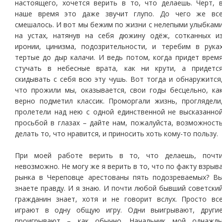
настоящего, хочется верить в то, что делаешь. Черт, 
наше время это даже звучит глупо. До чего же вс
смешалось. И вот мы бежим по жизни с нелепыми улыбкам
на устах, натянув на себя дюжину одёж, сотканных и
иронии, цинизма, подозрительности, и теребим в рука
тертые до дыр калачи. И ведь потом, когда придет врем
стучать в небесные врата, как ни крути, а придетс
скидывать с себя всю эту чушь. Вот тогда и обнаружится
что прожили мы, оказывается, свои годы бесцельно, ка
верно подметил классик. Проморгали жизнь, проглядели
пролетели над нею с одной единственной не высказанно
просьбой в глазах – дайте нам, пожалуйста, возможност
делать то, что нравится, и приносить хоть кому-то пользу.
При моей работе верить в то, что делаешь, почт
невозможно. Не могу же я верить в то, что по факту взрыв
рынка в Череповце арестованы пять подозреваемых? В
знаете правду. И я знаю. И почти любой бывший советски
гражданин знает, хотя и не говорит вслух. Просто вс
играют в одну общую игру. Одни выигрывают, други
проигрывают – как обычно. Начальник мой однажд