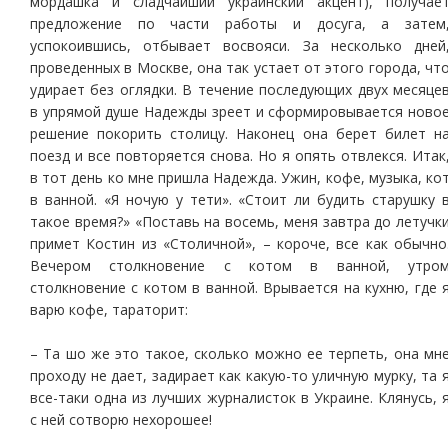
мордашка и сладчайший украинский акцент), получае
предложение по части работы и досуга, а затем
успокоившись, отбывает восвояси. За несколько дней
проведенных в Москве, она так устает от этого города, чт
удирает без оглядки. В течение последующих двух месяце
в упрямой душе Надежды зреет и сформировывается ново
решение покорить столицу. Наконец она берет билет н
поезд и все повторяется снова. Но я опять отвлекся. Итак
в тот день ко мне пришла Надежда. Ужин, кофе, музыка, ко
в ванной. «Я ночую у тети». «Стоит ли будить старушку 
такое время?» «Поставь на восемь, меня завтра до летучк
примет Костин из «Столичной», – короче, все как обычно
Вечером столкновение с котом в ванной, утро
столкновение с котом в ванной. Врывается на кухню, где 
варю кофе, тараторит:
– Та шо же это такое, сколько можно ее терпеть, она мн
проходу не дает, задирает как какую-то уличную мурку, та 
все-таки одна из лучших журналисток в Украине. Клянусь, 
с ней сотворю нехорошее!