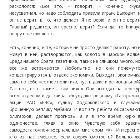
раскололся: «Все это, – говорит, – конечно, скук
несусветная, но надо соблюдать правила игры». Выходит, 
он не верит, в то, что делает. Я не верю, и он не верит
Главный редактор, интересно, верит? Если да, то bnnay
впору в петлю лезть.
Есть, конечно, и те, которые не просто делают работу, но 
живут в ней, растворяются, как золото в царской водке
Среди нашего брата, газетчика, таких не слишком много, н
все же встречаются. Любопытно, но они почему-т
концентрируются в отделе экономики. Выходит, экономик
сама по себе честнее политики, пусть даже и региональной
Так вот, есть такие – сам видел. Они выходят на переку
всем отделом и до хрипа обсуждают реформу «Газпрома»
акции РАО «ЕЭС», судьбу Ходорковского и случайн
брошенную реплику Чубайса. И вот эти ребята обсасываю
олигархов, делают прогнозы, а я в это время курю 
одиночестве, глядя в окно. Чувствую себя эдаки
самодостаточно-инфернальным мистером «Х». Интересно
кто из нас смешнее, если сверху смотреть? Вольно ж