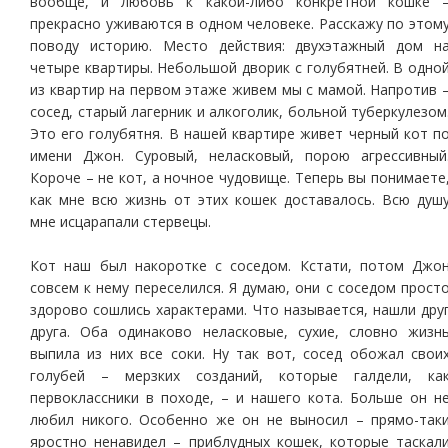
вообще, и любовь к какой-либо конкретной кошке 
прекрасно уживаются в одном человеке. Расскажу по этом
поводу историю. Место действия: двухэтажный дом н
четыре квартиры. Небольшой дворик с голубятней. В одно
из квартир на первом этаже живем мы с мамой. Напротив 
сосед, старый лагерник и алкоголик, больной туберкулезом
Это его голубятня. В нашей квартире живет черный кот п
имени Джон. Суровый, неласковый, порою агрессивный
Короче – не кот, а ночное чудовище. Теперь вы понимаете
как мне всю жизнь от этих кошек доставалось. Всю душ
мне исцарапали стервецы.
Кот наш был накоротке с соседом. Кстати, потом Джо
совсем к нему переселился. Я думаю, они с соседом прост
здорово сошлись характерами. Что называется, нашли дру
друга. Оба одинаково неласковые, сухие, словно жизн
выпила из них все соки. Ну так вот, сосед обожал свои
голубей – мерзких созданий, которые галдели, ка
первоклассники в походе, – и нашего кота. Больше он н
любил никого. Особенно же он не выносил – прямо-так
яростно ненавидел – приблудных кошек, которые таскал