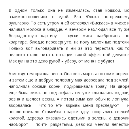
В одном только она не изменилась, став кошкой. В
взаимоотношениях с едой. Ела Юлька по-прежнем
вульгарно. То есть утром я ей оставлял «Вискаса» в миске 
наливал молока в блюдце. А вечером наблюдал все ту ж
безрадостную картину – куски мяса разбросаны п
квартире, блюдце перевернуто, на полу молочные подтеки
Только вот выговаривать я ей за это перестал. Как-т
неловко стало читать нотации такой эффектной девушке
Махнул на это дело рукой – уберу, от меня не убудет.
А между тем пришла весна. Она весь март, а потом и апрел
и затем еще и добрую половину мая дозревала под землей
наполняла соками корни, подкрашивала траву. На двор
еще была зима, но под асфальтом уже слышались вздохи
возня и шелест весны. А потом зима как обычно лопнула
взорвалась – что-то эти взрывы меня преследуют – 
пошло-поехало. Скамейки в парке вдруг покрылись свеже
краской, деревья оказались одетыми в зелень, а девочк
наоборот – почти раздетыми. Девочки меняли лепестк