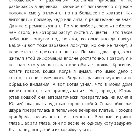
разбираюсь в деревьях – хвойное от лиственного с грехо
пополам смогу отличить, но на большее не хватает. Ка
выглядит, к примеру, кедр или липа, я решительно не знаю
Да и не стремлюсь узнать. По мне любое дерево – не более
чем столб, на котором растут листья. А цветы – это таки
забавные лоскутки под ногами, которые иногда пахнут
Бабочки вот тоже забавные лоскутки, но они не пахнут, 
перелетают с цветка на цветок. По мне, для городског
жителя этой информации вполне достаточно. Поэтому я 
не знал, что у меня в квартире обитает кошка. Красивая
кстати говоря, кошка. Когда я думал, что имею дело 
котом, это не замечалось. Ведь на красивых мужчин я н
обращаю внимания. А вот когда узнал, что в моем дом
живет кошка, стал приглядываться. Нет, правда, Юльк
(став кошкой она автоматически превратилась из Юлия 
Юльку) оказалась чудо как хороша собой. Серая облезла
шкура превратилась в пепельное вечернее платье. Походк
приобрела величавость и томность. Зеленые игривы
глаза… ах эти глаза, они по весне не одному коту задурил
бы голову, выпускай я их хозяйку гулять.