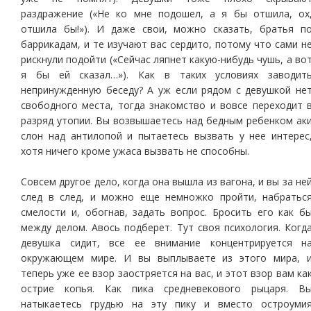
раздражение («Не ко мне подошел, а я бы отшила, ох
отшила бы!»). И даже свои, можно сказать, братья п
баррикадам, и те изучают вас сердито, потому что сами н
рискнули подойти («Сейчас ляпнет какую-нибудь чушь, а во
я бы ей сказал…»). Как в таких условиях заводит
непринужденную беседу? А уж если рядом с девушкой не
свободного места, тогда знакомство и вовсе переходит 
разряд утопии. Вы возвышаетесь над бедным ребенком ак
слон над антилопой и пытаетесь вызвать у нее интерес
хотя ничего кроме ужаса вызвать не способны.
Совсем другое дело, когда она вышла из вагона, и вы за не
след в след, и можно еще немножко пройти, набратьс
смелости и, обогнав, задать вопрос. Бросить его как б
между делом. Авось подберет. Тут своя психология. Когд
девушка сидит, все ее внимание концентрируется н
окружающем мире. И вы выплываете из этого мира, 
теперь уже ее взор заостряется на вас, и этот взор вам ка
острие копья. Как пика средневекового рыцаря. В
натыкаетесь грудью на эту пику и вместо остроуми