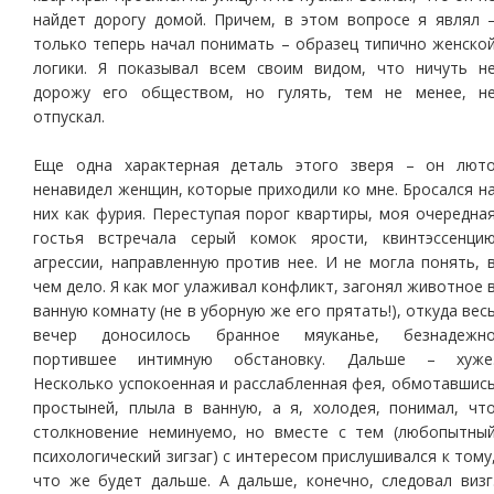
найдет дорогу домой. Причем, в этом вопросе я являл 
только теперь начал понимать – образец типично женско
логики. Я показывал всем своим видом, что ничуть н
дорожу его обществом, но гулять, тем не менее, н
отпускал.
Еще одна характерная деталь этого зверя – он лют
ненавидел женщин, которые приходили ко мне. Бросался н
них как фурия. Переступая порог квартиры, моя очередна
гостья встречала серый комок ярости, квинтэссенци
агрессии, направленную против нее. И не могла понять, 
чем дело. Я как мог улаживал конфликт, загонял животное 
ванную комнату (не в уборную же его прятать!), откуда вес
вечер доносилось бранное мяуканье, безнадежн
портившее интимную обстановку. Дальше – хуже
Несколько успокоенная и расслабленная фея, обмотавшис
простыней, плыла в ванную, а я, холодея, понимал, чт
столкновение неминуемо, но вместе с тем (любопытны
психологический зигзаг) с интересом прислушивался к тому
что же будет дальше. А дальше, конечно, следовал визг