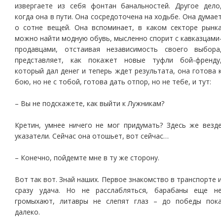
извергаете из себя фонтан банальностей. Другое дело
когда она в пути. Она сосредоточена на ходьбе. Она думае
о сотне вещей. Она вспоминает, в каком секторе рынк
можно найти модную обувь, мысленно спорит с кавказцами
продавцами, отстаивая независимость своего выбора
представляет, как покажет новые туфли бой-френду
который дал денег и теперь ждет результата, она готова 
бою, но не с тобой, готова дать отпор, но не тебе, и тут:
– Вы не подскажете, как выйти к Лужникам?
Кретин, умнее ничего не мог придумать? Здесь же везд
указатели. Сейчас она отошьет, вот сейчас…
– Конечно, пойдемте мне в ту же сторону.
Вот так вот. Знай наших. Первое знакомство в транспорте 
сразу удача. Но не расслабляться, барабаны еще н
громыхают, литавры не слепят глаз – до победы пок
далеко.