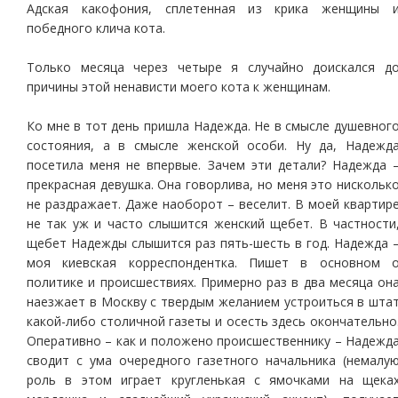
Адская какофония, сплетенная из крика женщины 
победного клича кота.
Только месяца через четыре я случайно доискался д
причины этой ненависти моего кота к женщинам.
Ко мне в тот день пришла Надежда. Не в смысле душевног
состояния, а в смысле женской особи. Ну да, Надежд
посетила меня не впервые. Зачем эти детали? Надежда 
прекрасная девушка. Она говорлива, но меня это нискольк
не раздражает. Даже наоборот – веселит. В моей квартир
не так уж и часто слышится женский щебет. В частности
щебет Надежды слышится раз пять-шесть в год. Надежда 
моя киевская корреспондентка. Пишет в основном 
политике и происшествиях. Примерно раз в два месяца он
наезжает в Москву с твердым желанием устроиться в шта
какой-либо столичной газеты и осесть здесь окончательно
Оперативно – как и положено происшественнику – Надежд
сводит с ума очередного газетного начальника (немалу
роль в этом играет кругленькая с ямочками на щека