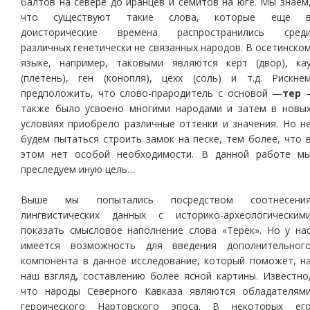
балтов на севере до иранцев и семитов на юге. Мы знаем
что существуют такие слова, которые ещё 
доисторические времена распространились сред
различных генетически не связанных народов. В осетинско
языке, например, таковыми являются кёрт (двор), ка
(плетень), гён (конопля), цёхх (соль) и т.д. Рискне
предположить, что слово-прародитель с основой —
тер
также было усвоено многими народами и затем в новы
условиях приобрело различные оттенки и значения. Но н
будем пытаться строить замок на песке, тем более, что 
этом нет особой необходимости. В данной работе м
преследуем иную цель…
Выше мы попытались посредством соотнесени
лингвистических данных с историко-археологическим
показать смысловое наполнение слова «Терек». Но у на
имеется возможность для введения дополнительног
компонента в данное исследование, который поможет, н
наш взгляд, составлению более ясной картины. Известно
что народы Северного Кавказа являются обладателям
героического Нартовского эпоса. В некоторых ег