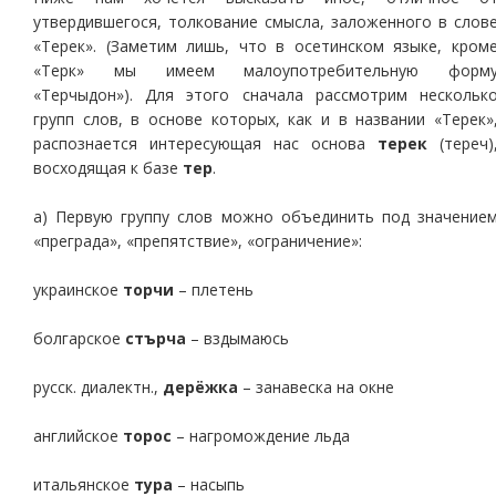
утвердившегося, толкование смысла, заложенного в слов
«Терек». (Заметим лишь, что в осетинском языке, кром
«Терк» мы имеем малоупотребительную форм
«Терчыдон»). Для этого сначала рассмотрим нескольк
групп слов, в основе которых, как и в названии «Терек»
распознается интересующая нас основа
терек
(тереч)
восходящая к базе
тер
.
а) Первую группу слов можно объединить под значение
«преграда», «препятствие», «ограничение»:
украинское
торчи
– плетень
болгарское
стърча
– вздымаюсь
русск. диалектн.,
дерёжка
– занавеска на окне
английское
торос
– нагромождение льда
итальянское
тура
– насыпь