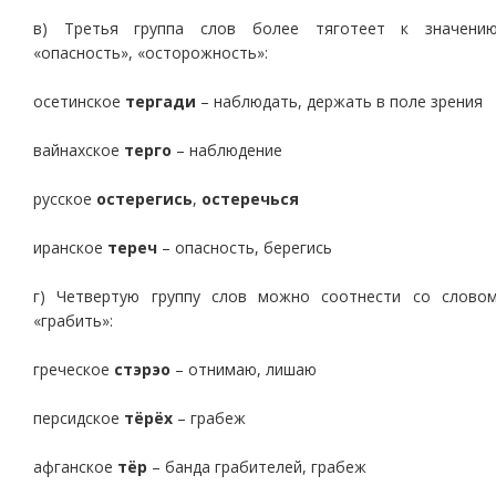
в) Третья группа слов более тяготеет к значени
«опасность», «осторожность»:
осетинское
тергади
– наблюдать, держать в поле зрения
вайнахское
терго
– наблюдение
русское
остерегись
,
остеречься
иранское
тереч
– опасность, берегись
г) Четвертую группу слов можно соотнести со слово
«грабить»:
греческое
стэрэо
– отнимаю, лишаю
персидское
тёрёх
– грабеж
афганское
тёр
– банда грабителей, грабеж