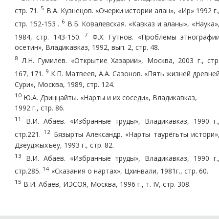
5
стр. 71.
В.А. Кузнецов. «Очерки истории алан», «Ир» 1992 г.
6
стр. 152-153 .
В.Б. Ковалевская. «Кавказ и аланы», «Наука»
7
1984, стр. 143-150.
Ф.Х. Гутнов. «Проблемы этнографи
осетин», Владикавказ, 1992, вып. 2, стр. 48.
8
Л.Н. Гумилев. «Открытие Хазарии», Москва, 2003 г., стр
9
167, 171.
К.П. Матвеев, А.А. Сазонов. «Пять жизней древне
Сури», Москва, 1989, стр. 124.
10
Ю.А. Дзиццайты. «Нарты и их соседи», Владикавказ,
1992 г., стр. 86.
11
В.И. Абаев. «Избранные труды», Владикавказ, 1990 г.
12
стр.221.
Бязырты Александр. «Нарты таурёгьты истори»
Дзёуджыхъёу, 1993 г., стр. 82.
13
В.И. Абаев. «Избранные труды», Владикавказ, 1990 г.
14
стр.285.
«Сказания о нартах», Цхинвали, 1981г., стр. 60.
15
В.И. Абаев, ИЭСОЯ, Москва, 1996 г., т. IV, стр. 308.