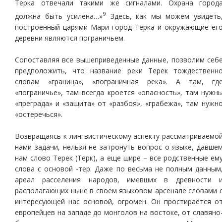
Терка отвечали такими же сигналами. Охрана город
9
должна быть усилена…»
Здесь, как мы можем увидеть
построенный царями Мари город Терка и окружающие ег
деревни являются пограничьем.
Сопоставляя все вышеприведенные данные, позволим себ
предположить, что название реки Терек тождественн
словам «граница», «пограничная река». А там, гд
«пограничье», там всегда кроется «опасность», там нужн
«преграда» и «защита» от «разбоя», «грабежа», там нужн
«остеречься».
Возвращаясь к лингвистическому аспекту рассматриваемо
нами задачи, нельзя не затронуть вопрос о языке, давше
нам слово Терек (Терк), а еще шире – все родственные ем
слова с основой -тер. Даже по весьма не полным данным
ареал расселения народов, имевших в древности 
располагающих ныне в своем языковом арсенале словами 
интересующей нас основой, огромен. Он простирается о
европейцев на западе до монголов на востоке, от славяно