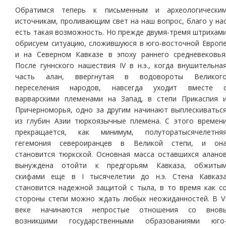
Обратимся теперь к письменным и археологически
источникам, проливающим свет на наш вопрос, благо у на
есть такая возможность. Но прежде двумя-тремя штрихам
обрисуем ситуацию, сложившуюся в юго-восточной Европ
и на Северном Кавказе в эпоху раннего средневековья
После гуннского нашествия IV в н.э., когда внушительна
часть алан, ввергнутая в водовороты Великог
переселения народов, навсегда уходит вместе 
варварскими племенами на Запад, в степи Прикаспия 
Причерноморья, одно за другим начинают выплескиватьс
из глубин Азии тюркоязычные племена. С этого времен
прекращается, как минимум, полуторатысячелетня
гегемония североиранцев в Великой степи, и он
становится тюркской. Основная масса оставшихся алано
вынуждена отойти к предгорьям Кавказа, обжиты
скифами еще в I тысячелетии до н.э. Стена Кавказ
становится надежной защитой с тыла, в то время как с
стороны степи можно ждать любых неожиданностей. В V
веке начинаются непростые отношения со внов
возникшими государственными образованиями юго