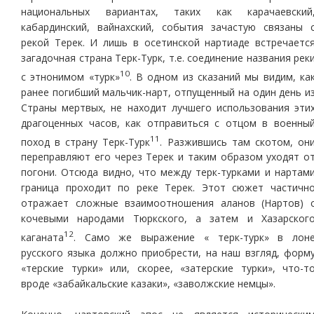
национальных вариантах, таких как карачаевский
кабардинский, вайнахский, события зачастую связаны 
рекой Терек. И лишь в осетинской нартиаде встречаетс
загадочная страна Терк-Турк, т.е. соединение названия рек
10
с этнонимом «турк»
. В одном из сказаний мы видим, ка
ранее погибший мальчик-нарт, отпущенный на один день и
Страны мертвых, не находит лучшего использования эти
драгоценных часов, как отправиться с отцом в военны
11
поход в страну Терк-Турк
. Разжившись там скотом, он
переправляют его через Терек и таким образом уходят о
погони. Отсюда видно, что между терк-турками и нартам
граница проходит по реке Терек. Этот сюжет частичн
отражает сложные взаимоотношения аланов (Нартов) 
кочевыми народами Тюркского, а затем и Хазарског
12
каганата
. Само же выражение « терк-турк» в лон
русского языка должно приобрести, на наш взгляд, форм
«терские турки» или, скорее, «затерские турки», что-т
вроде «забайкальские казаки», «заволжские немцы».