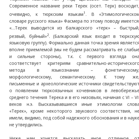
Современное название реки Терек (осет. Терк) восходит
1
очевидно, к тюркским языкам
. В «Этимологическо
словаре русского языка» Фасмера по этому поводу имеется
«…Терек выводится из балкарского «терк» – быстрый
2
резвый, буйный»
. (Балкарский язык входит в тюркску
языковую группу). Формально данная точка зрения являетс
вполне приемлемой (мы не будем рассматривать её слабы
и сильные стороны), т.к. с первого взгляда он
соответствует критериям сравнительно-историческог
метода в языкознании – фонетическому
морфологическому, семантическому. К тому же
письменные и археологические источники свидетельствую
о появлении тюркоязычных кочевников в левобережь
среднего течения Терека и в его низовьях, начиная с VI – VI
веков н.э. Высказывавшиеся иные этимологии слов
«Терек», кроме некоторого звукового соответствия, н
имели, видимо, под собой надежного обоснования и в наук
не утвердились.
Ниже нам хочется высказать иное, отличное о