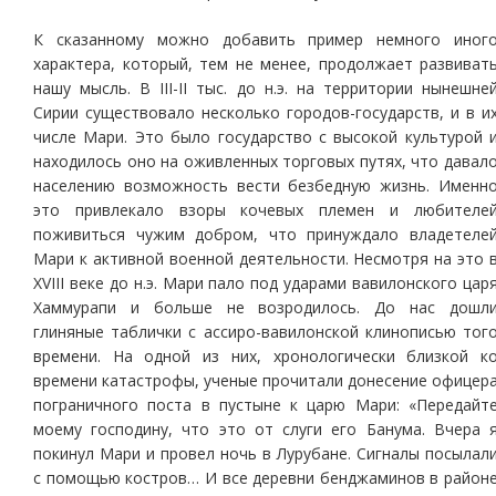
К сказанному можно добавить пример немного иног
характера, который, тем не менее, продолжает развиват
нашу мысль. В III-II тыс. до н.э. на территории нынешне
Сирии существовало несколько городов-государств, и в и
числе Мари. Это было государство с высокой культурой 
находилось оно на оживленных торговых путях, что давал
населению возможность вести безбедную жизнь. Именн
это привлекало взоры кочевых племен и любителе
поживиться чужим добром, что принуждало владетеле
Мари к активной военной деятельности. Несмотря на это 
XVIII веке до н.э. Мари пало под ударами вавилонского цар
Хаммурапи и больше не возродилось. До нас дошл
глиняные таблички с ассиро-вавилонской клинописью тог
времени. На одной из них, хронологически близкой к
времени катастрофы, ученые прочитали донесение офицер
пограничного поста в пустыне к царю Мари: «Передайт
моему господину, что это от слуги его Банума. Вчера 
покинул Мари и провел ночь в Лурубане. Сигналы посылал
с помощью костров… И все деревни бенджаминов в район