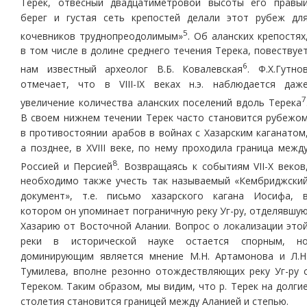
Терек, отвесный двадцатиметровой высоты его правы
берег и густая сеть крепостей делали этот рубеж дл
5
кочевников труднопреодолимым»
. Об аланских крепостях
в том числе в долине среднего течения Терека, повествуе
6
нам известный археолог В.Б. Ковалевская
. Ф.Х.Гутно
отмечает, что в VIII-IХ веках н.э. наблюдается даж
7
увеличение количества аланских поселений вдоль Терека
В своем нижнем течении Терек часто становится рубежо
в противостоянии арабов в войнах с Хазарским каганатом
а позднее, в XVIII веке, по нему проходила граница межд
8
Россией и Персией
. Возвращаясь к событиям VII-Х веков
необходимо также учесть так называемый «Кембриджски
документ», т.е. письмо хазарского кагана Иосифа, 
котором он упоминает пограничную реку Уг-ру, отделявшу
Хазарию от Восточной Алании. Вопрос о локализации это
реки в исторической науке остается спорным, н
доминирующим является мнение М.Н. Артамонова и Л.Н
Тумилева, вполне резонно отождествляющих реку Уг-ру 
Тереком. Таким образом, мы видим, что р. Терек на долги
столетия становится границей между Аланией и степью.