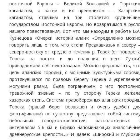
восточной Европы – Великой Болгарией и Тюркски
каганатом, а затем и их преемником — Хазарски
каганатом, ставшим на три столетия крупнейши
государством Восточной Европы. Но возвратимся в русл
нашего повествования. Вот что мы находим в работе В.А
Кузнецова «Очерки истории алан»: «Определенно можн
говорить лишь о том, что степи Предкавказья к северу 
северо-востоку от среднего течения р. Терек (от поворот
Терека на восток и до впадения в него Сунжи
принадлежали с VII века хазарам. Можно предполагать, чт
цепь аланских городищ с мощными культурными слоями
протянувшаяся по правому берегу Терека и укрепленна
могучими рвами, была пограничьем с его постоянн
тревожной жизнью – по ту сторону Терека лежал
хазарская степь. Система правобережных аланских городи
Терека (правый берег возвышен и очень удобен дл
фортификации) по существу представляет собой систем
небольших городков-крепостей, расположенных 
интервалом 5-6 км и близко напоминающих аналогичны
древнерусские крепости…» И далее: «Широкий и глубоки