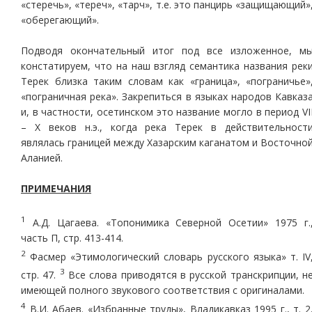
«стеречь», «тереч», «тарч», т.е. это панцирь «защищающий»
«оберегающий».
Подводя окончательный итог под все изложенное, м
констатируем, что на наш взгляд семантика названия рек
Терек близка таким словам как «граница», «пограничье»
«пограничная река». Закрепиться в языках народов Кавказ
и, в частности, осетинском это название могло в период VI
– Х веков н.э., когда река Терек в действительност
являлась границей между Хазарским каганатом и Восточно
Аланией.
ПРИМЕЧАНИЯ
1
А.Д. Цагаева. «Топонимика Северной Осетии» 1975 г.
часть П, стр. 413-414.
2
Фасмер «Этимологический словарь русского языка» т. IV
3
стр. 47.
Все слова приводятся в русской транскрипции, н
имеющей полного звукового соответствия с оригиналами.
4
В.И. Абаев. «Избранные труды», Владикавказ 1995 г., т. 2