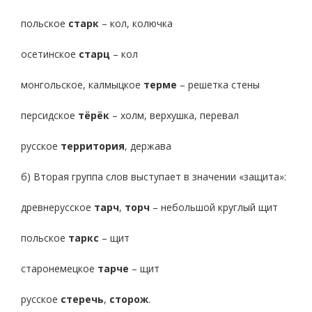
польское
старк
– кол, колючка
осетинское
старц
– кол
монгольское, калмыцкое
терме
– решетка стены
персидское
тёрёк
– холм, верхушка, перевал
русское
территория
, держава
б) Вторая группа слов выступает в значении «защита»:
древнерусское
тарч
,
торч
– небольшой круглый щит
польское
таркс
– щит
старонемецкое
тарче
– щит
русское
стеречь
,
сторож
.