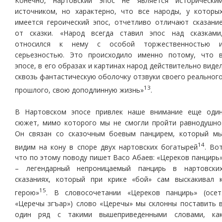
Конечно, нартовский эпос не является исторически
источником, но характерно, что все народы, у которы
имеется героический эпос, отчетливо отличают сказани
от сказки. «Народ всегда ставил эпос над сказками
относился к нему с особой торжественностью 
серьезностью. Это происходило именно потому, что 
эпосе, в его образах и картинах народ действительно виде
сквозь фантастическую оболочку отзвуки своего реальног
13
прошлого, свою доподлинную жизнь»
.
В Нартовском эпосе привлек наше внимание еще оди
сюжет, мимо которого мы не смогли пройти равнодушно
Он связан со сказочным боевым панцирем, который м
14
видим на кону в споре двух нартовских богатырей
. Во
что по этому поводу пишет Васо Абаев: «Цереков панцирь
– легендарный непроницаемый панцирь в нартовски
сказаниях, который при крике «бой» сам выскакивал 
15
герою»
. В словосочетании «Цереков панцирь» (осет
«Церечы згъар») слово «Церечы» мы склонны поставить 
один ряд с такими вышеприведенными словами, ка