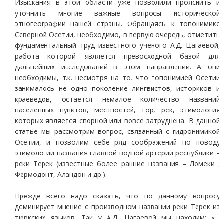
Изыскания в этой области уже позволили прояснить 
уточнить многие важные вопросы историческо
этногеографии нашей страны. Обращаясь к топонимик
Северной Осетии, необходимо, в первую очередь, отметит
фундаментальный труд известного ученого А.Д. Цагаевой
работа которой является превосходной базой дл
дальнейших исследований в этом направлении. А он
необходимы, т.к. несмотря на то, что топонимией Осети
занималось не одно поколение лингвистов, историков 
краеведов, остается немалое количество названи
населенных пунктов, местностей, гор, рек, этимологи
которых является спорной или вовсе затруднена. В данно
статье мы рассмотрим вопрос, связанный с гидронимико
Осетии, и позволим себе ряд соображений по повод
этимологии названия главной водной артерии республики 
реки Терек (известные более ранние названия – Ломеки 
Фермодонт, Аландон и др.).
Прежде всего надо сказать, что по данному вопрос
доминирует мнение о производном названии реки Терек и
тюркских языков. Так у А.Д. Цагаевой мы находим: «