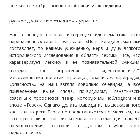
осетинское
ст?р
– военно-разбойничья экспедиция
3
русское диалектное
стырить
– украсть
Нас в первую очередь интересует идеосемантика все
перечисленных слов и групп слов. «Понятие идеосемантик
составляет, по нашему убеждению, нерв и душу всяког
исторического исследования в области лексики. Все, чт
характеризует лексику в ее познавательной функции
4
находит свое выражение в идеосемантике»
Идеосемантика понятий «граница», «защита», «преграда»
«опасность» на наш взгляд довольно очевидна, а вс
приведенные выше слова, по-видимому, генетическ
связаны с проосновой
т(е)р
, которую мы наблюдаем и 
слове «Терек». Однако делать выводы из вышесказанног
касательно реки Терек не представляется возможным, т.к
это всего лишь лингвистическая составляющая нашег
предположения, которой в данном случае явн
недостаточно.