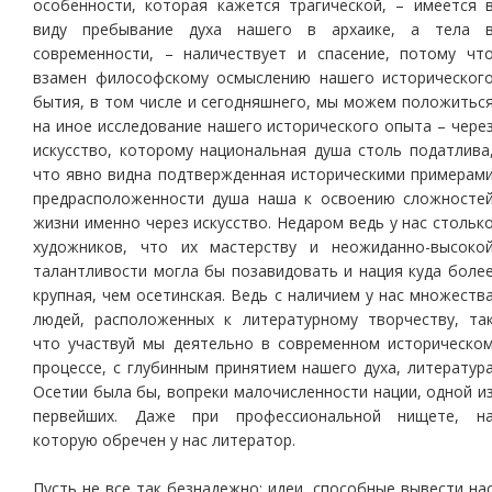
особенности, которая кажется трагической, – имеется 
виду пребывание духа нашего в архаике, а тела 
современности, – наличествует и спасение, потому чт
взамен философскому осмыслению нашего историческог
бытия, в том числе и сегодняшнего, мы можем положитьс
на иное исследование нашего исторического опыта – чере
искусство, которому национальная душа столь податлива
что явно видна подтвержденная историческими примерам
предрасположенности душа наша к освоению сложносте
жизни именно через искусство. Недаром ведь у нас стольк
художников, что их мастерству и неожиданно-высоко
талантливости могла бы позавидовать и нация куда боле
крупная, чем осетинская. Ведь с наличием у нас множеств
людей, расположенных к литературному творчеству, та
что участвуй мы деятельно в современном историческо
процессе, с глубинным принятием нашего духа, литератур
Осетии была бы, вопреки малочисленности нации, одной и
первейших. Даже при профессиональной нищете, н
которую обречен у нас литератор.
Пусть не все так безнадежно: идеи, способные вывести на