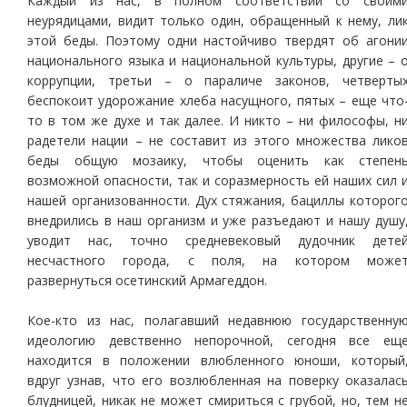
Каждый из нас, в полном соответствии со своим
неурядицами, видит только один, обращенный к нему, ли
этой беды. Поэтому одни настойчиво твердят об агони
национального языка и национальной культуры, другие – 
коррупции, третьи – о параличе законов, четверты
беспокоит удорожание хлеба насущного, пятых – еще что
то в том же духе и так далее. И никто – ни философы, н
радетели нации – не составит из этого множества лико
беды общую мозаику, чтобы оценить как степен
возможной опасности, так и соразмерность ей наших сил 
нашей организованности. Дух стяжания, бациллы которог
внедрились в наш организм и уже разъедают и нашу душу
уводит нас, точно средневековый дудочник дете
несчастного города, с поля, на котором може
развернуться осетинский Армагеддон.
Кое-кто из нас, полагавший недавнюю государственну
идеологию девственно непорочной, сегодня все ещ
находится в положении влюбленного юноши, который
вдруг узнав, что его возлюбленная на поверку оказалас
блудницей, никак не может смириться с грубой, но, тем н