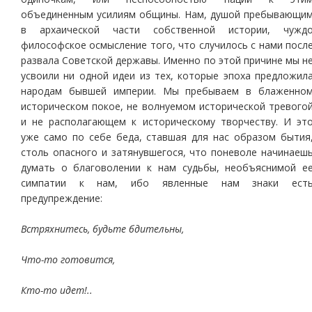
объединенным усилиям общины. Нам, душой пребывающи
в архаической части собственной истории, чужд
философское осмысление того, что случилось с нами посл
развала Советской державы. Именно по этой причине мы н
усвоили ни одной идеи из тех, которые эпоха предложил
народам бывшей империи. Мы пребываем в блаженно
историческом покое, не волнуемом исторической тревого
и не располагающем к историческому творчеству. И эт
уже само по себе беда, ставшая для нас образом бытия
столь опасного и затянувшегося, что поневоле начинаеш
думать о благоволении к нам судьбы, необъяснимой е
симпатии к нам, ибо явленные нам знаки ест
предупреждение:
Встряхнитесь, будьте бдительны,
Что-то готовится,
Кто-то идет!..