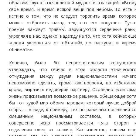
обратим слух к тысячелетней мудрости, гласящей: «Всем
свое время, и время всякой вещи под небом». То есть 
истине о том, что не следует торопить время, которо
может отбросить назад тех, кто его понукает. Пуст
прежде заживут травмы, зарубцуются сердечные раны
укрепляя в нас, однако, надежду на то, что хотя сейчас ещ
«время уклоняться от объятий», но наступит и «врем
обнимать».
Конечно, было бы непростительным кощунство
утверждать, что сейчас в этой области этническог
отчуждения между двумя национальностями ничег
невозможно сделать, кроме как вовремя, во избежани
крови, выразить недоверие партнеру. Особенно если сам
жизнь подсказывает возможное решение, обещающее хот
бы тот худой мир обоим народам, который лучше добро
ссоры, – в виде, к примеру, тех пограничных поселений с
смешанным национальным составом, в которы
совершенно ясно просматривается тяга сторон 
отделению овец от козлищ. Как известно, совсем ещ