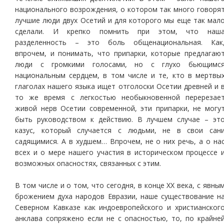
национального возрождения, о котором так много говоря
лучшие люди двух Осетий и для которого мы еще так мал
сделали. И крепко помнить при этом, что наш
разделенность – это боль общенациональная. Как
впрочем, и понимать, что припарки, которые предлагаю
люди с громкими голосами, но с глухо бьющимс
национальным сердцем, в том числе и те, кто в мертвы
глаголах нашего языка ищет отголоски Осетии древней и 
то же время с легкостью необыкновенной перерезае
живой нерв Осетии современной, эти припарки, не могу
быть руководством к действию. В лучшем случае – эт
казус, который случается с людьми, не в свои сан
садящимися. А в худшем… Впрочем, не о них речь, а о на
всех и о мере нашего участия в историческом процессе 
возможных опасностях, связанных с этим.
В том числе и о том, что сегодня, в конце ХХ века, с явны
брожением духа народов Евразии, наше существование н
Северном Кавказе как индоевропейского и христианског
анклава сопряжено если не с опасностью, то, по крайне