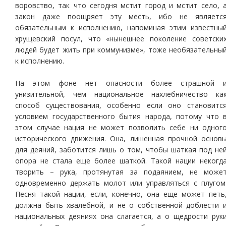
воровство, так что сегодня мстит город и мстит село, 
закон даже поощряет эту месть, ибо не являетс
обязательным к исполнению, напоминая этим известны
хрущевский посул, что «нынешнее поколение советски
людей будет жить при коммунизме», тоже необязательны
к исполнению.
На этом фоне нет опасности более страшной 
унизительной, чем национальное нахлебничество ка
способ существования, особенно если оно становитс
условием государственного бытия народа, потому что 
этом случае нация не может позволить себе ни одног
исторического движения. Она, лишенная прочной основ
для деяний, заботится лишь о том, чтобы шаткая под не
опора не стала еще более шаткой. Такой нации некогд
творить – рука, протянутая за подаянием, не може
одновременно держать молот или управляться с плугом
Песня такой нации, если, конечно, она еще может петь
должна быть хвалебной, и не о собственной доблести 
национальных деяниях она слагается, а о щедрости рук