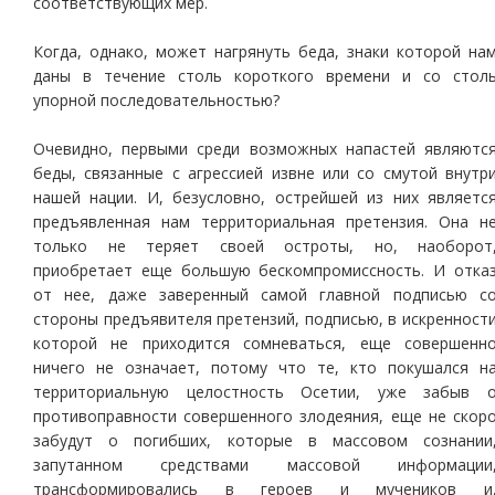
соответствующих мер.
Когда, однако, может нагрянуть беда, знаки которой на
даны в течение столь короткого времени и со стол
упорной последовательностью?
Очевидно, первыми среди возможных напастей являютс
беды, связанные с агрессией извне или со смутой внутр
нашей нации. И, безусловно, острейшей из них являетс
предъявленная нам территориальная претензия. Она н
только не теряет своей остроты, но, наоборот
приобретает еще большую бескомпромиссность. И отка
от нее, даже заверенный самой главной подписью с
стороны предъявителя претензий, подписью, в искренност
которой не приходится сомневаться, еще совершенн
ничего не означает, потому что те, кто покушался н
территориальную целостность Осетии, уже забыв 
противоправности совершенного злодеяния, еще не скор
забудут о погибших, которые в массовом сознании
запутанном средствами массовой информации
трансформировались в героев и мучеников и