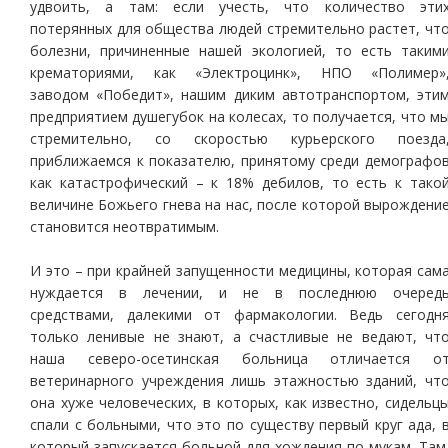
удвоить, а там: если учесть, что количество эти
потерянных для общества людей стремительно растет, чт
болезни, причиненные нашей экологией, то есть таким
крематориями, как «Электроцинк», НПО «Полимер»
заводом «Победит», нашим диким автотранспортом, эти
предприятием душегубок на колесах, то получается, что м
стремительно, со скоростью курьерского поезда
приближаемся к показателю, принятому среди демографо
как катастрофический – к 18% дебилов, то есть к тако
величине Божьего гнева на нас, после которой вырождени
становится неотвратимым.
И это – при крайней запущенности медицины, которая сам
нуждается в лечении, и не в последнюю очеред
средствами, далекими от фармакологии. Ведь сегодн
только ленивые не знают, а счастливые не ведают, чт
наша северо-осетинская больница отличается о
ветеринарного учреждения лишь этажностью зданий, чт
она хуже человеческих, в которых, как известно, сидельц
спали с больными, что это по существу первый круг ада, 
который запускается больной для хождения по мукам. Там