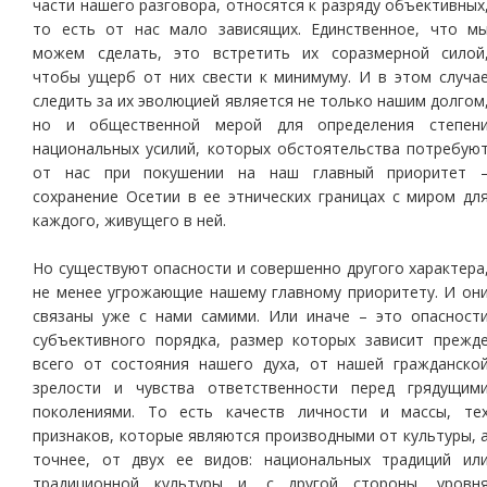
части нашего разговора, относятся к разряду объективных
то есть от нас мало зависящих. Единственное, что м
можем сделать, это встретить их соразмерной силой
чтобы ущерб от них свести к минимуму. И в этом случа
следить за их эволюцией является не только нашим долгом
но и общественной мерой для определения степен
национальных усилий, которых обстоятельства потребую
от нас при покушении на наш главный приоритет 
сохранение Осетии в ее этнических границах с миром дл
каждого, живущего в ней.
Но существуют опасности и совершенно другого характера
не менее угрожающие нашему главному приоритету. И он
связаны уже с нами самими. Или иначе – это опасност
субъективного порядка, размер которых зависит прежд
всего от состояния нашего духа, от нашей гражданско
зрелости и чувства ответственности перед грядущим
поколениями. То есть качеств личности и массы, те
признаков, которые являются производными от культуры, 
точнее, от двух ее видов: национальных традиций ил
традиционной культуры и, с другой стороны, уровн