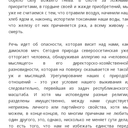
обрело силу Божьего гнева. В охоте за ложным
приоритетами, в гордыне своей и жажде приобретений, м
уже не считаемся с тем, что отравили воздух, начинили на
хлеб ядом и, наконец, испортили токсинами наши воды, та
что железу от них причиняется ржа, а всему живому 
смерть.
Речь идет об опасности, которая висит над нами, ка
дамоклов меч. Сегодня природа североосетинская уж
отторгает человека, обнаруживая аллергию на «человек
мыслящего» в его директорско-хозяйственно
разновидности, которая на поверку оказывается не тако
уж и мыслящей. Урегулирование наших с природо
отношений – это уже условие нашего выживания и
следовательно, первейшая из задач республиканског
масштаба. И хотя мы исповедуем разные религии
разделены имущественно, между нами существуе
неприязнь личного или партийного свойства, хотя м
можем, в конце-концов, по многим причинам не любит
один другого, это, однако, нисколько не меняет сути дела
то есть того, что нам не избежать единства пере