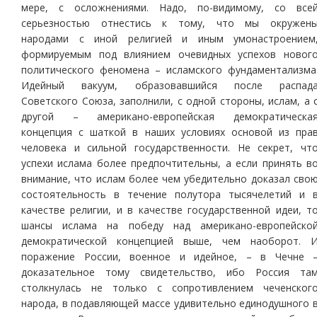
мере, с осложнениями. Надо, по-видимому, со все
серьезностью отнестись к тому, что мы окружен
народами с иной религией и иным умонастроением
формируемым под влиянием очевидных успехов новог
политического феномена – исламского фундаментализма
Идейный вакуум, образовавшийся после распад
Советского Союза, заполнили, с одной стороны, ислам, а 
другой – американо-европейская демократическа
концепция с шаткой в наших условиях основой из пра
человека и сильной государственности. Не секрет, чт
успехи ислама более предпочтительны, а если принять в
внимание, что ислам более чем убедительно доказал сво
состоятельность в течение полутора тысячелетий и 
качестве религии, и в качестве государственной идеи, т
шансы ислама на победу над американо-европейско
демократической концепцией выше, чем наоборот. 
поражение России, военное и идейное, – в Чечне 
доказательное тому свидетельство, ибо Россия та
столкнулась не только с сопротивлением чеченског
народа, в подавляющей массе удивительно единодушного 