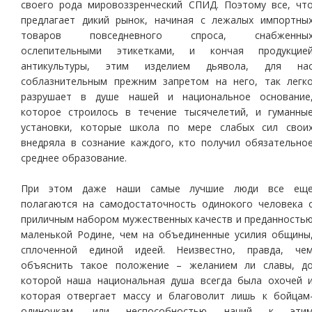
своего рода мировоззренческий СПИД. Поэтому все, чт
предлагает дикий рынок, начиная с лежалых импортны
товаров повседневного спроса, снабженны
ослепительными этикетками, и кончая продукцие
антикультуры, этим изделием дьявола, для на
соблазнительным прежним запретом на него, так легк
разрушает в душе нашей и национальное основание
которое строилось в течение тысячелетий, и гуманны
установки, которые школа по мере слабых сил свои
внедряла в сознание каждого, кто получил обязательно
среднее образование.
При этом даже наши самые лучшие люди все ещ
полагаются на самодостаточность одинокого человека 
приличным набором мужественных качеств и преданность
маленькой Родине, чем на объединенные усилия общины
сплоченной единой идеей. Неизвестно, правда, че
объяснить такое положение – желанием ли славы, д
которой наша национальная душа всегда была охочей 
которая отвергает массу и благоволит лишь к бойцам
одиночкам, или неспособностью наций к эти