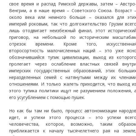
свое время и распад Римской державы, затем – Австро
Венгрии, а в наше время – Советского Союза. Возраст 
около века или немного больше – оказался для эти
империй роковым, так что долгожительство Грузии всег
лишь отодвигает неизбежный финал, этот исторически
приговор, на небольшой по историческим масштаба
отрезок времени. Кроме того, искусственна
второсортность малочисленных наций – это уже ясн
обозначившийся тупик цивилизации, выход из которог
пролегает через ослабление властных связей внутр
имперских государственных образований, этих больши
неразделенных семей с натянутыми между их членам
отношениями. И только жалеть приходится, что выход и
этого тупика политики ищут не разумением положения, 
его усугублением с помощью пушек.
Но как бы там ни было, процесс автономизации народо
идет, и успехи этого процесса – это успехи всег
человечества, которое, возможно, таким образо
приближается к началу тысячелетнего рая на земле