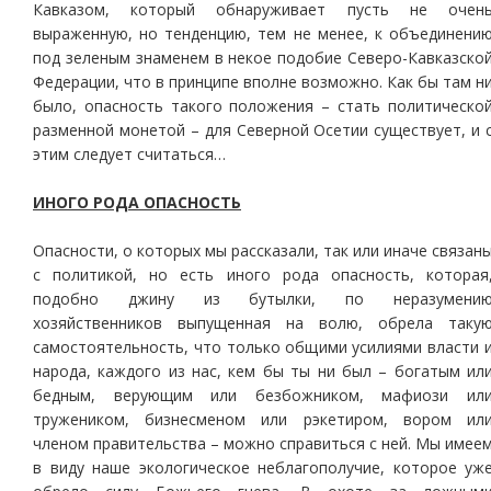
Кавказом, который обнаруживает пусть не очен
выраженную, но тенденцию, тем не менее, к объединени
под зеленым знаменем в некое подобие Северо-Кавказско
Федерации, что в принципе вполне возможно. Как бы там н
было, опасность такого положения – стать политическо
разменной монетой – для Северной Осетии существует, и 
этим следует считаться…
ИНОГО РОДА ОПАСНОСТЬ
Опасности, о которых мы рассказали, так или иначе связан
с политикой, но есть иного рода опасность, которая
подобно джину из бутылки, по неразумени
хозяйственников выпущенная на волю, обрела таку
самостоятельность, что только общими усилиями власти 
народа, каждого из нас, кем бы ты ни был – богатым ил
бедным, верующим или безбожником, мафиози ил
тружеником, бизнесменом или рэкетиром, вором ил
членом правительства – можно справиться с ней. Мы имее
в виду наше экологическое неблагополучие, которое уж