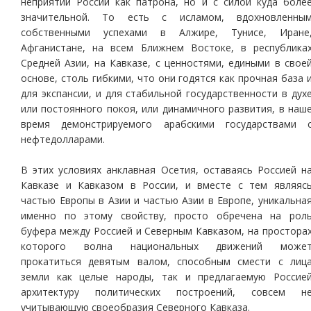
неприятии России как патрона, но и с силой куда боле
значительной. То есть с исламом, вдохновленны
собственными успехами в Алжире, Тунисе, Иране
Афганистане, на всем Ближнем Востоке, в республика
Средней Азии, на Кавказе, с ценностями, едиными в свое
основе, столь гибкими, что они годятся как прочная база 
для экспансии, и для стабильной государственности в дух
или постоянного покоя, или динамичного развития, в наш
время демонстрируемого арабскими государствами 
нефтедолларами.
В этих условиях анклавная Осетия, оставаясь Россией н
Кавказе и Кавказом в России, и вместе с тем являяс
частью Европы в Азии и частью Азии в Европе, уникальна
именно по этому свойству, просто обречена на рол
буфера между Россией и Северным Кавказом, на простора
которого волна национальных движений може
прокатиться девятым валом, способным смести с лиц
земли как целые народы, так и предлагаемую Россие
архитектуру политических построений, совсем н
учитывающую своеобразия Северного Кавказа.