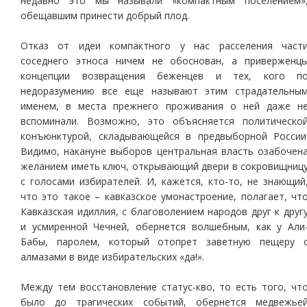
недавно это мы называли «компактным поселением»
обещавшим принести добрый плод.
Отказ от идеи компактного у нас расселения част
соседнего этноса ничем не обоснован, а приверженц
концепции возвращения беженцев и тех, кого п
недоразумению все еще называют этим страдательны
именем, в места прежнего проживания о ней даже н
вспоминали. Возможно, это объясняется политическо
конъюнктурой, складывающейся в предвыборной России
Видимо, накануне выборов центральная власть озабочен
желанием иметь ключ, открывающий двери в сокровищниц
с голосами избирателей. И, кажется, кто-то, не знающий
что это такое – кавказское умонастроение, полагает, чт
Кавказская идиллия, с благоволением народов друг к друг
и усмиренной Чечней, обернется волшебным, как у Али
Бабы, паролем, который отопрет заветную пещеру 
алмазами в виде избирательских «да!».
Между тем восстановление статус-кво, то есть того, чт
было до трагических событий, обернется медвежье