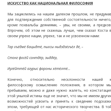
ИСКУССТВО КАК НАЦИОНАЛЬНАЯ ФИЛОСОФИЯ
Мы зациклились на нашем далеком прошлом, не придума
для подтверждения собственной состоятельности ничего
кроме похвальбы деяниями, – увы, не своими, а предков
Впрочем, об этом не скажешь лучше, чем сказал Коста 
своем упреке нации, упреке, так и не усвоенном нами:
Тар хъёдмё бацыдтё, пыхсы ныдздзёгъёл дё, –
Стонг фосёй сонтдёр, зыддёр,
Иугёйттёй агурыс фароны хётёлтё…
Конечно, относительно несклонности нашей 
философскому осмыслению положения, в котором м
пребываем, можно и даже нужно жалеть, но констатаци
этой унылой истины еще не значит, что мы не имеем други
возможностей усвоить и принять к сведению подсказк
эпохи, требующей от нас исторического творчества. В то