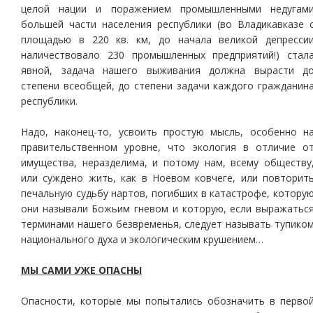
целой нации и поражением промышленными недугам
большей части населения республики (во Владикавказе 
площадью в 220 кв. км, до начала великой депресси
наличествовало 230 промышленных предприятий!) стал
явной, задача нашего выживания должна вырасти д
степени всеобщей, до степени задачи каждого гражданин
республики.
Надо, наконец-то, усвоить простую мысль, особенно н
правительственном уровне, что экология в отличие о
имущества, неразделима, и потому нам, всему обществу
или суждено жить, как в Ноевом ковчеге, или повторит
печальную судьбу нартов, погибших в катастрофе, котору
они называли Божьим гневом и которую, если выражатьс
терминами нашего безвременья, следует называть тупико
национального духа и экологическим крушением…
МЫ САМИ УЖЕ ОПАСНЫ
Опасности, которые мы попытались обозначить в перво