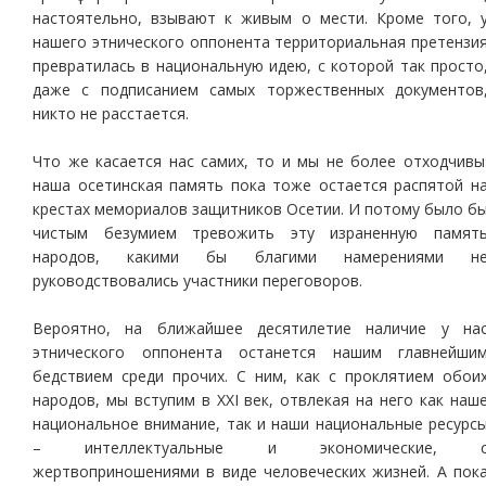
настоятельно, взывают к живым о мести. Кроме того, 
нашего этнического оппонента территориальная претензи
превратилась в национальную идею, с которой так просто
даже с подписанием самых торжественных документов
никто не расстается.
Что же касается нас самих, то и мы не более отходчивы
наша осетинская память пока тоже остается распятой н
крестах мемориалов защитников Осетии. И потому было б
чистым безумием тревожить эту израненную памят
народов, какими бы благими намерениями н
руководствовались участники переговоров.
Вероятно, на ближайшее десятилетие наличие у на
этнического оппонента останется нашим главнейши
бедствием среди прочих. С ним, как с проклятием обои
народов, мы вступим в ХХI век, отвлекая на него как наш
национальное внимание, так и наши национальные ресурс
– интеллектуальные и экономические, 
жертвоприношениями в виде человеческих жизней. А пок