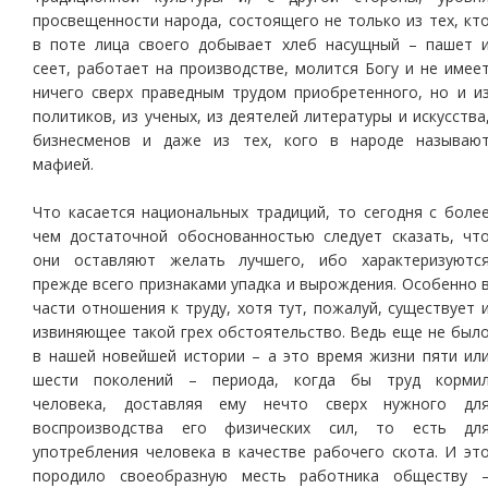
просвещенности народа, состоящего не только из тех, кт
в поте лица своего добывает хлеб насущный – пашет 
сеет, работает на производстве, молится Богу и не имее
ничего сверх праведным трудом приобретенного, но и и
политиков, из ученых, из деятелей литературы и искусства
бизнесменов и даже из тех, кого в народе называю
мафией.
Что касается национальных традиций, то сегодня с боле
чем достаточной обоснованностью следует сказать, чт
они оставляют желать лучшего, ибо характеризуютс
прежде всего признаками упадка и вырождения. Особенно 
части отношения к труду, хотя тут, пожалуй, существует 
извиняющее такой грех обстоятельство. Ведь еще не был
в нашей новейшей истории – а это время жизни пяти ил
шести поколений – периода, когда бы труд корми
человека, доставляя ему нечто сверх нужного дл
воспроизводства его физических сил, то есть дл
употребления человека в качестве рабочего скота. И эт
породило своеобразную месть работника обществу 