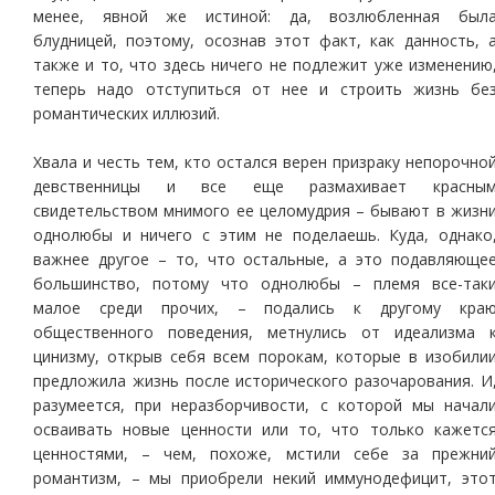
менее, явной же истиной: да, возлюбленная был
блудницей, поэтому, осознав этот факт, как данность, 
также и то, что здесь ничего не подлежит уже изменению
теперь надо отступиться от нее и строить жизнь бе
романтических иллюзий.
Хвала и честь тем, кто остался верен призраку непорочно
девственницы и все еще размахивает красны
свидетельством мнимого ее целомудрия – бывают в жизн
однолюбы и ничего с этим не поделаешь. Куда, однако
важнее другое – то, что остальные, а это подавляюще
большинство, потому что однолюбы – племя все-так
малое среди прочих, – подались к другому кра
общественного поведения, метнулись от идеализма 
цинизму, открыв себя всем порокам, которые в изобили
предложила жизнь после исторического разочарования. И
разумеется, при неразборчивости, с которой мы начал
осваивать новые ценности или то, что только кажетс
ценностями, – чем, похоже, мстили себе за прежни
романтизм, – мы приобрели некий иммунодефицит, это