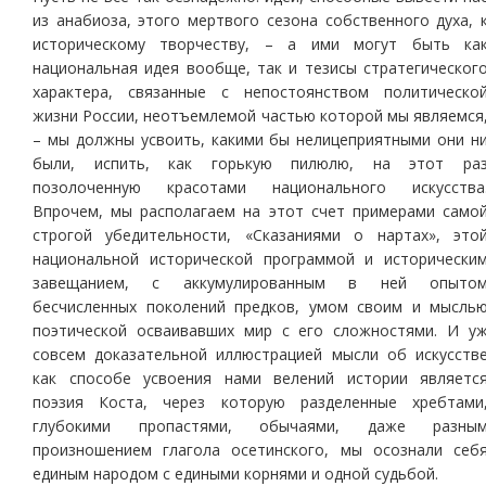
из анабиоза, этого мертвого сезона собственного духа, 
историческому творчеству, – а ими могут быть ка
национальная идея вообще, так и тезисы стратегическог
характера, связанные с непостоянством политическо
жизни России, неотъемлемой частью которой мы являемся
– мы должны усвоить, какими бы нелицеприятными они н
были, испить, как горькую пилюлю, на этот ра
позолоченную красотами национального искусства
Впрочем, мы располагаем на этот счет примерами само
строгой убедительности, «Сказаниями о нартах», это
национальной исторической программой и исторически
завещанием, с аккумулированным в ней опыто
бесчисленных поколений предков, умом своим и мысль
поэтической осваивавших мир с его сложностями. И у
совсем доказательной иллюстрацией мысли об искусств
как способе усвоения нами велений истории являетс
поэзия Коста, через которую разделенные хребтами
глубокими пропастями, обычаями, даже разны
произношением глагола осетинского, мы осознали себ
единым народом с едиными корнями и одной судьбой.