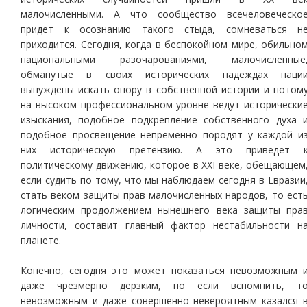
малочисленными. А что сообщество всечеловеческо
придет к осознанию такого стыда, сомневаться н
приходится. Сегодня, когда в беспокойном мире, обильно
национальными разочарованиями, малочисленные
обманутые в своих исторических надеждах наци
вынуждены искать опору в собственной истории и потом
на высоком профессиональном уровне ведут исторически
изыскания, подобное подкрепление собственного духа 
подобное просвещение непременно породят у каждой и
них историческую претензию. А это приведет 
политическому движению, которое в ХХI веке, обещающем
если судить по тому, что мы наблюдаем сегодня в Евразии
стать веком защиты прав малочисленных народов, то ест
логическим продолжением нынешнего века защиты пра
личности, составит главный фактор нестабильности н
планете.
Конечно, сегодня это может показаться невозможным 
даже чрезмерно дерзким, но если вспомнить, т
невозможным и даже совершенно невероятным казался 