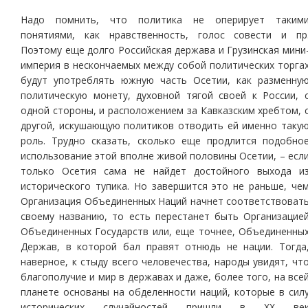
Надо помнить, что политика не оперирует таким
понятиями, как нравственность, голос совести и пр
Поэтому еще долго Российская держава и Грузинская мини
империя в нескончаемых между собой политических торга
будут употреблять южную часть Осетии, как разменну
политическую монету, духовной тягой своей к России, 
одной стороны, и расположением за Кавказским хребтом, 
другой, искушающую политиков отводить ей именно таку
роль. Трудно сказать, сколько еще продлится подобно
использование этой вполне живой половины Осетии, – есл
только Осетия сама не найдет достойного выхода и
исторического тупика. Но завершится это не раньше, че
Организация Объединенных Наций начнет соответствоват
своему названию, то есть перестанет быть Организацие
Объединенных Государств или, еще точнее, Объединенны
Держав, в которой бал правят отнюдь не нации. Тогда
наверное, к стыду всего человечества, народы увидят, чт
благополучие и мир в державах и даже, более того, на все
планете основаны на обделенности наций, которые в сил
исторических случайностей пришли в ХХ ве