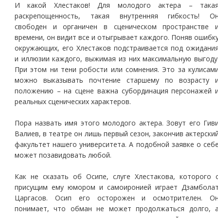
И какой Хлестаков! Для молодого актера – така
раскрепощенность, такая внутренняя гибкость! О
свободен и органичен в сценическом пространстве 
времени, он видит все и отыгрывает каждого. Поняв ошибк
окружающих, его Хлестаков подстраивается под ожидани
и иллюзии каждого, выжимая из них максимальную выгоду
При этом ни тени робости или сомнения. Это за кулисам
можно выказывать почтение старшему по возрасту 
положению – на сцене важна субординация персонажей 
реальных сценических характеров.
Пора назвать имя этого молодого актера. Зовут его Гив
Валиев, в театре он лишь первый сезон, закончив актерски
факультет нашего университета. А подобной заявке о себ
может позавидовать любой.
Как не сказать об Осипе, слуге Хлестакова, которого 
присущим ему юмором и самоиронией играет Дзамбола
Царгасов. Осип его осторожен и осмотрителен. О
понимает, что обман не может продолжаться долго, 