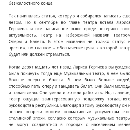
безжалостного конца.
Так начиналась статья, которую я собирался написать ещ
летом. Но в сентябре во главе театра встала Ларис
Гергиева, и все написанное выше вроде потеряло сво
актуальность. Театр на Набережной назвали Театро
Оперы и Балета. В этом названии не только статус 
престиж, но главное – обозначение цели, к которой теат
будет или должен стремиться.
Когда девятнадцать лет назад Лариса Гергиева вынужден
была покинуть тогда еще Музыкальный театр, в нем был
больше оперы и балета. В нем было больше людей
способных петь оперу и танцевать балет. Они были молод
и талантливы. Они умели и хотели работать. Но, главное
театр ощущал заинтересованную поддержку тогдашнег
руководства республики. Благодаря этому руководству он 
возник вопреки многим нормативным документам ещ
сталинской эпохи, согласно которым музыкальные театр
не могут создаваться в городах с населением мене