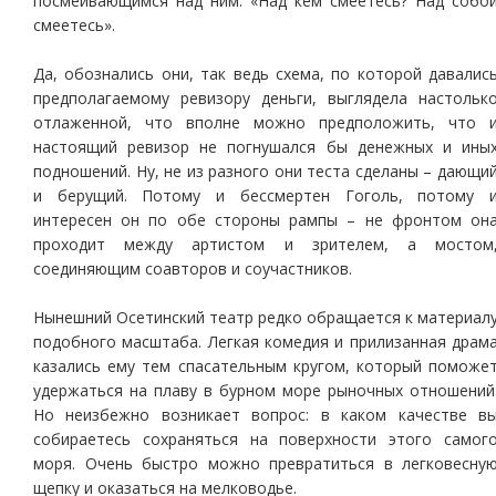
посмеивающимся над ним: «Над кем смеетесь? Над собо
смеетесь».
Да, обознались они, так ведь схема, по которой давалис
предполагаемому ревизору деньги, выглядела настольк
отлаженной, что вполне можно предположить, что 
настоящий ревизор не погнушался бы денежных и ины
подношений. Ну, не из разного они теста сделаны – дающи
и берущий. Потому и бессмертен Гоголь, потому 
интересен он по обе стороны рампы – не фронтом он
проходит между артистом и зрителем, а мостом
соединяющим соавторов и соучастников.
Нынешний Осетинский театр редко обращается к материал
подобного масштаба. Легкая комедия и прилизанная драм
казались ему тем спасательным кругом, который поможе
удержаться на плаву в бурном море рыночных отношений
Но неизбежно возникает вопрос: в каком качестве в
собираетесь сохраняться на поверхности этого самог
моря. Очень быстро можно превратиться в легковесну
щепку и оказаться на мелководье.