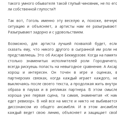
такого умного обывателя такой глупый чиновник, не по ег
ли собственной глупости?!
Так вот, Гоголь именно эту веселую и, похоже, вечну
ситуацию и объясняет, а артисты нам ее разыгрывают
Разыгрывают задорно и с удовольствием.
Возможно, для артиста лучшей похвалой будет, есл
сказать ему, что никого другого в сыгранной им роли н
представляешь. Это об Ахсаре Бекмурзове. Когда на памят
столько знаменитых исполнителей роли Городничего
всегда рискуешь попасть на невыгодное сравнение. А Ахса
хорош и интересен. Он точен в игре и оценках, 
партнерских связках, когда каждый играет каждого, н
выключаясь после своего текста, а продолжая жить внутр
образа в паузах и в репликах партнера. В этом смысл
хороша уже первая сцена, та самая, знаменитая «К на
едет ревизор». В ней все на месте и никто не выбиваетс
диссонансом из общего ансамбля. И в этом ансамбл
каждый ведет свою линию, объясняет и защищает сво