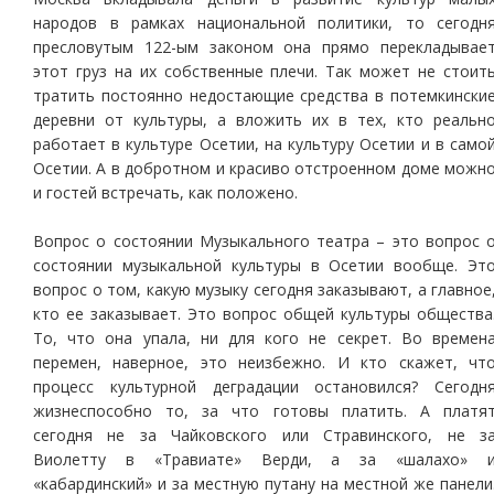
народов в рамках национальной политики, то сегодн
пресловутым 122-ым законом она прямо перекладывае
этот груз на их собственные плечи. Так может не стоит
тратить постоянно недостающие средства в потемкински
деревни от культуры, а вложить их в тех, кто реальн
работает в культуре Осетии, на культуру Осетии и в само
Осетии. А в добротном и красиво отстроенном доме можн
и гостей встречать, как положено.
Вопрос о состоянии Музыкального театра – это вопрос 
состоянии музыкальной культуры в Осетии вообще. Эт
вопрос о том, какую музыку сегодня заказывают, а главное
кто ее заказывает. Это вопрос общей культуры общества
То, что она упала, ни для кого не секрет. Во времен
перемен, наверное, это неизбежно. И кто скажет, чт
процесс культурной деградации остановился? Сегодн
жизнеспособно то, за что готовы платить. А платя
сегодня не за Чайковского или Стравинского, не з
Виолетту в «Травиате» Верди, а за «шалахо» 
«кабардинский» и за местную путану на местной же панели