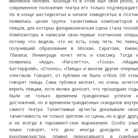
миллиона человек. Вообще-то в этом был свой резон, 
современное положение театра его только подтверждает
Но в конце шестидесятых и начале семидесятых в Осети
появилась целая группа талантливых композиторов 
певцов, для которых филармоническая сцена стала тесной
Композиторы и написали свои первые осетинские оперы
потому что видели, что их есть, кому петь. Но певец
получивший образование в Москве, Саратове, Киеве
Тбилиси, Ленинграде хочет петь и классику. Тогда 
появились «Аида», «Риголетто», «Тоска», «Мада
Баттерфляй», «Отелло», «Паяцы» и многие другие оперны
спектакли. Говорят, от публики не было отбоя. Об это
говорят певцы. Сама публика молчит, но очень хочетс
верить певцам, хотя молва доносит, что прошедшие год
были не только временем грандиозных успехов 
достижений, но и временем грандиозных скандалов внутр
самого театра. Талантливые артисты доказывали сво
талантливость не только зрителю со сцены, но и друг друг
и не всегда в парламент-ских выражениях. Особо злы
языки говорят, что дело иногда доходило и д
рукоприкладства, плавно переходящего в судебны