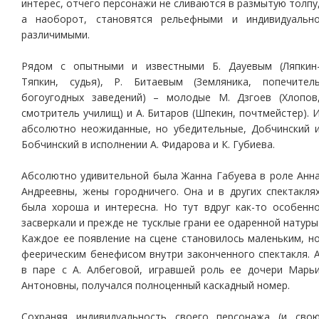
интерес, отчего персонажи не сливаются в размытую толпу
а наоборот, становятся рельефными и индивидуальн
различимыми.
Рядом с опытными и известными Б. Дауевым (Ляпкин
Тяпкин, судья), Р. Битаевым (Земляника, попечител
богоугодных заведений) – молодые М. Дзгоев (Хлопов
смотритель училищ) и А. Битаров (Шпекин, почтмейстер). 
абсолютно неожиданные, но убедительные, Добчинский 
Бобчинский в исполнении А. Фидарова и К. Губиева.
Абсолютно удивительной была Жанна Габуева в роле Анн
Андреевны, жены городничего. Она и в других спектакля
была хороша и интересна. Но тут вдруг как-то особенн
засверкали и прежде не тусклые грани ее одаренной натуры
Каждое ее появление на сцене становилось маленьким, н
феерическим бенефисом внутри законченного спектакля. 
в паре с А. Албеговой, игравшей роль ее дочери Марь
Антоновны, получался полноценный каскадный номер.
Сохраняя индивидуальность своего персонажа (и сво