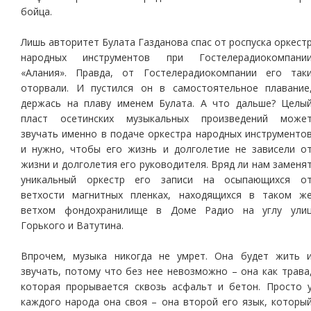
бойца.
Лишь авторитет Булата Газданова спас от роспуска оркест
народных инструментов при Гостелерадиокомпани
«Алания». Правда, от Гостелерадиокомпании его так
оторвали. И пустился он в самостоятельное плавание
держась на плаву именем Булата. А что дальше? Целы
пласт осетинских музыкальных произведений може
звучать именно в подаче оркестра народных инструменто
и нужно, чтобы его жизнь и долголетие не зависели о
жизни и долголетия его руководителя. Вряд ли нам заменя
уникальный оркестр его записи на осыпающихся о
ветхости магнитных пленках, находящихся в таком ж
ветхом фондохранилище в Доме Радио на углу ули
Горького и Ватутина.
Впрочем, музыка никогда не умрет. Она будет жить 
звучать, потому что без нее невозможно – она как трава
которая прорывается сквозь асфальт и бетон. Просто 
каждого народа она своя – она второй его язык, которы