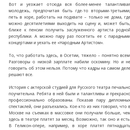
Вот и уезжает отсюда вся более-менее талантлива
молодежь, предпочитая быть где-то вторыми-третьими
петь в хоре, работать на подхвате – только не дома, гд
можно десятилетиями выходить на сцену и, может быть
ближе к пенсии получить заслуженного артиста родно
республики. А можно пару раз посетить ее с парадным
концертами и уехать ее «Народным Артистом».
То, что работать здесь, в Осетии, тяжело – понятно всем
Разговоры о низкой зарплате набили оскомину. Но и н
говорить об этом нельзя. Потому что кадры на самом дел
решают все.
История с актерской студией для Русского театра печальн
поучительна. Ребята в ней были и талантливы и прекрасн
профессионально образованы. Показав пару дипломны
спектаклей, они разъехались. Кое-кто из них говорил, что 
Москве на съемках в массовке они получали больше, че
здесь в театре платят за месяц. Возможно, так оно и есть
В Геликон-опере, например, в хоре платят пятнадцат