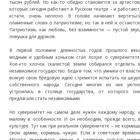
тысяч рублей. Но как-то обидно становится за артистов
которые сегодня работают в Русском театре – и работают
кстати, очень неплохо. В голове начинают вертетьс
пламенные слова о патриотизме, но так в ней и остаются
Патриотизм, как любовь, без взаимности — пустой звук
ловушка для дураков.
В первой половине девяностых годов прошлого век
модным и удобным коньком стал лозунг о суверенитете
Кое-кто клочок скалистой земли собирался отделить 
независимое государство. Беда в том, что умники от власт
всякую свою бредовую идею стремятся испытать на шкур
собственного народа. Сегодня многие из них уютн
устроились в столице государства, от которого он
предлагали стать независимыми.
Но суверенитет на самом деле нужен каждому народу, 
малому в особенности. И он необходим, прежде всего, 
культуре. Тут как при реальном суверенитете – не кормиш
свою армию, кормишь чужую. Если в советские времен
Москва вкладывала деньги в развитие культур малы