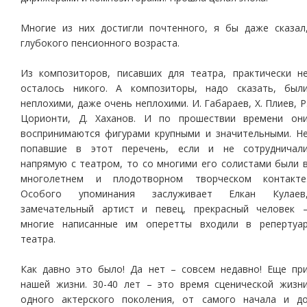
Многие из них достигли почтенного, я бы даже сказал
глубокого пенсионного возраста.
Из композиторов, писавших для театра, практически н
осталось никого. А композиторы, надо сказать, был
неплохими, даже очень неплохими. И. Габараев, Х. Плиев, Р
Цорионти, Д. Хаханов. И по прошествии времени он
воспринимаются фигурами крупными и значительными. Н
попавшие в этот перечень, если и не сотрудничал
напрямую с театром, то со многими его солистами были 
многолетнем и плодотворном творческом контакте
Особого упоминания заслуживает Елкан Кулаев
замечательный артист и певец, прекрасный человек 
многие написанные им оперетты входили в репертуа
театра.
Как давно это было! Да нет – совсем недавно! Еще пр
нашей жизни. 30-40 лет – это время сценической жизн
одного актерского поколения, от самого начала и д