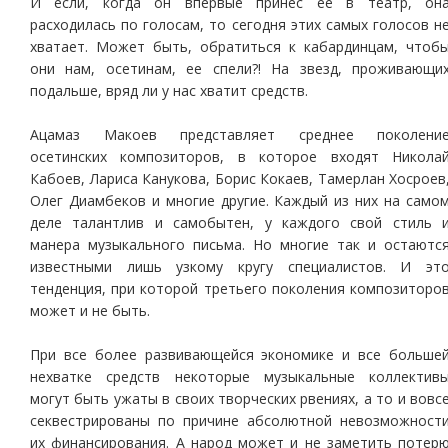
И если, когда он впервые принес ее в театр, он
расходилась по голосам, то сегодня этих самых голосов н
хватает. Может быть, обратиться к кабардинцам, чтоб
они нам, осетинам, ее спели?! На звезд, проживающи
подальше, вряд ли у нас хватит средств.
Ацамаз Макоев представляет среднее поколени
осетинских композиторов, в которое входят Никола
Кабоев, Лариса Канукова, Борис Кокаев, Тамерлан Хосроев
Олег Диамбеков и многие другие. Каждый из них на само
деле талантлив и самобытен, у каждого свой стиль 
манера музыкального письма. Но многие так и остаютс
известными лишь узкому кругу специалистов. И эт
тенденция, при которой третьего поколения композиторо
может и не быть.
При все более развивающейся экономике и все больше
нехватке средств некоторые музыкальные коллектив
могут быть ужаты в своих творческих рвениях, а то и вовс
секвестрированы по причине абсолютной невозможност
их финансирования. А народ может и не заметить потер