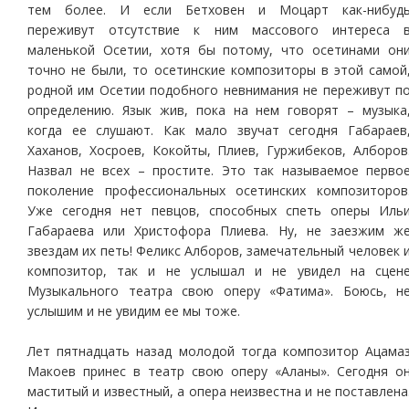
тем более. И если Бетховен и Моцарт как-нибуд
переживут отсутствие к ним массового интереса 
маленькой Осетии, хотя бы потому, что осетинами он
точно не были, то осетинские композиторы в этой самой
родной им Осетии подобного невнимания не переживут п
определению. Язык жив, пока на нем говорят – музыка
когда ее слушают. Как мало звучат сегодня Габараев
Хаханов, Хосроев, Кокойты, Плиев, Гуржибеков, Алборов
Назвал не всех – простите. Это так называемое перво
поколение профессиональных осетинских композиторов
Уже сегодня нет певцов, способных спеть оперы Иль
Габараева или Христофора Плиева. Ну, не заезжим ж
звездам их петь! Феликс Алборов, замечательный человек 
композитор, так и не услышал и не увидел на сцен
Музыкального театра свою оперу «Фатима». Боюсь, н
услышим и не увидим ее мы тоже.
Лет пятнадцать назад молодой тогда композитор Ацама
Макоев принес в театр свою оперу «Аланы». Сегодня о
маститый и известный, а опера неизвестна и не поставлена