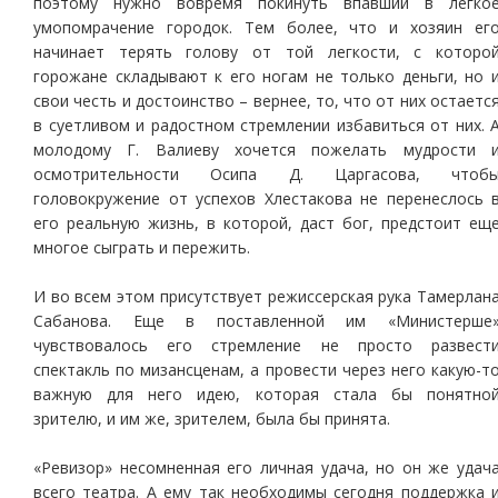
поэтому нужно вовремя покинуть впавший в легко
умопомрачение городок. Тем более, что и хозяин ег
начинает терять голову от той легкости, с которо
горожане складывают к его ногам не только деньги, но 
свои честь и достоинство – вернее, то, что от них остаетс
в суетливом и радостном стремлении избавиться от них. 
молодому Г. Валиеву хочется пожелать мудрости 
осмотрительности Осипа Д. Царгасова, чтоб
головокружение от успехов Хлестакова не перенеслось 
его реальную жизнь, в которой, даст бог, предстоит ещ
многое сыграть и пережить.
И во всем этом присутствует режиссерская рука Тамерлан
Сабанова. Еще в поставленной им «Министерше
чувствовалось его стремление не просто развест
спектакль по мизансценам, а провести через него какую-т
важную для него идею, которая стала бы понятно
зрителю, и им же, зрителем, была бы принята.
«Ревизор» несомненная его личная удача, но он же удач
всего театра. А ему так необходимы сегодня поддержка 