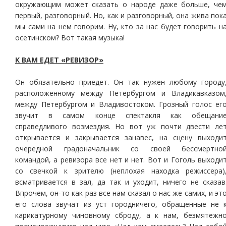
окружающим может сказать о народе даже больше, че
первый, разговорный. Но, как и разговорный, она жива пок
мы сами на нем говорим. Ну, кто за нас будет говорить н
осетинском? Вот такая музыка!
К ВАМ ЕДЕТ «РЕВИЗОР»
Он обязательно приедет. Он так нужен любому городу
расположенному между Петербургом и Владикавказом
между Петербургом и Владивостоком. Грозный голос ег
звучит в самом конце спектакля как обещани
справедливого возмездия. Но вот уж почти двести ле
открывается и закрывается занавес, на сцену выходи
очередной градоначальник со своей бессмертно
командой, а ревизора все нет и нет. Вот и Гоголь выходи
со свечкой к зрителю (неплохая находка режиссера)
всматривается в зал, да так и уходит, ничего не сказав
Впрочем, он-то как раз все нам сказал о нас же самих, и эт
его слова звучат из уст городничего, обращенные не 
карикатурному чиновному сброду, а к нам, безмятежн