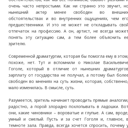
очень часто непростыми. Как ни странно это звучит, н
нынешний актер менее свободен во внешни
обстоятельствах и во внутренних ощущениях, чем ег
предшественники. И это не может не откладывать сво
отпечаток на профессию. А он, артист, не всегда може
понять эту ситуацию сам, а тем более объяснить е
зрителю.
Современной драматургии, которая бы помогла ему в этом
похоже, нет. Тут и вспомнили о Николае Васильевич
Гоголе, который в отличие от нынешних драматурго
зарплату от государства не получал, а потому был боле
свободен во мнениях на суть жизни, которая, собственно
мало изменилась. В смысле, суть.
Разумеется, зритель начинает проводить прямые аналогии
радостно, а порой злорадно похлопывать в ладошки. Во
они, какие чиновники – вороватые и глупые. А сам, вроде
умный и смелый. Пусть и за счет Гоголя и, главное, 
темноте зала. Правда, всегда хочется спросить, почему 