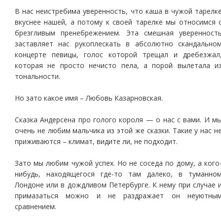
В нас неистребима уверенность, что каша в чужой тарелк
вкуснее нашей, а потому к своей тарелке мы относимся 
брезгливым пренебрежением. Эта смешная уверенност
заставляет нас рукоплескать в абсолютно скандально
концерте певицы, голос которой трещал и дребезжал
которая не просто нечисто пела, а порой вылетала и
тональности.
Но зато какое имя – Любовь Казарновская.
Сказка Андерсена про голого короля — о нас с вами. И м
очень не любим мальчика из этой же сказки. Такие у нас н
приживаются – климат, видите ли, не подходит.
Зато мы любим чужой успех. Но не соседа по дому, а кого
нибудь, находящегося где-то там далеко, в туманно
Лондоне или в дождливом Петербурге. К нему при случае 
примазаться можно и не раздражает он неуютны
сравнением.