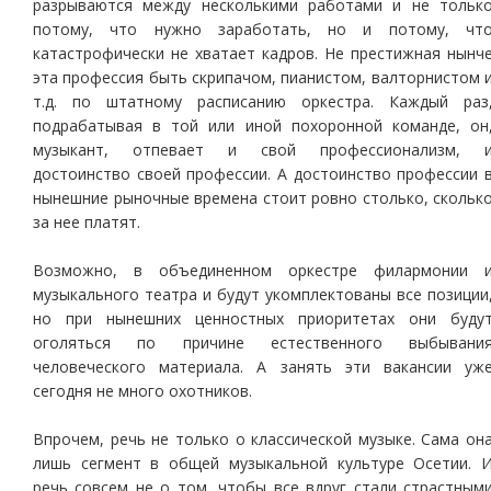
разрываются между несколькими работами и не тольк
потому, что нужно заработать, но и потому, чт
катастрофически не хватает кадров. Не престижная нынч
эта профессия быть скрипачом, пианистом, валторнистом 
т.д. по штатному расписанию оркестра. Каждый раз
подрабатывая в той или иной похоронной команде, он
музыкант, отпевает и свой профессионализм, 
достоинство своей профессии. А достоинство профессии 
нынешние рыночные времена стоит ровно столько, скольк
за нее платят.
Возможно, в объединенном оркестре филармонии 
музыкального театра и будут укомплектованы все позиции
но при нынешних ценностных приоритетах они буду
оголяться по причине естественного выбывани
человеческого материала. А занять эти вакансии уж
сегодня не много охотников.
Впрочем, речь не только о классической музыке. Сама он
лишь сегмент в общей музыкальной культуре Осетии. 
речь совсем не о том, чтобы все вдруг стали страстным