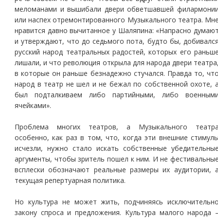
меломанами и вышибали двери обветшавшей филармони
или наспех отремонтированного Музыкального театра. Мн
нравится давно вычитанное у Шаляпина: «Напрасно думаю
и утверждают, что до седьмого пота, будто бы, добивалс
русский народ театральных радостей, которых его раньш
лишали, и что революция открыла для народа двери театра
в которые он раньше безнадежно стучался. Правда то, чт
народ в театр не шел и не бежал по собственной охоте, 
был подталкиваем либо партийными, либо военным
ячейками».
Проблема многих театров, а Музыкального театр
особенно, как раз в том, что, когда эти внешние стимул
исчезли, нужно стало искать собственные убедительны
аргументы, чтобы зритель пошел к ним. И не фестивальны
всплески обозначают реальные размеры их аудитории, 
текущая репертуарная политика.
Но культура не может жить, подчиняясь исключительн
закону спроса и предложения. Культура малого народа 