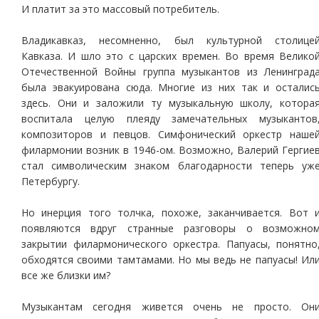
И платит за это массовый потребитель.
Владикавказ, несомненно, был культурной столице
Кавказа. И шло это с царских времен. Во время Велико
Отечественной Войны группа музыкантов из Ленинград
была эвакуирована сюда. Многие из них так и осталис
здесь. Они и заложили ту музыкальную школу, котора
воспитала целую плеяду замечательных музыкантов
композиторов и певцов. Симфонический оркестр наше
филармонии возник в 1946-ом. Возможно, Валерий Гергие
стал символическим знаком благодарности теперь уж
Петербургу.
Но инерция того толчка, похоже, заканчивается. Вот 
появляются вдруг странные разговоры о возможно
закрытии филармонического оркестра. Папуасы, понятно
обходятся своими тамтамами. Но мы ведь не папуасы! Ил
все же близки им?
Музыкантам сегодня живется очень не просто. Он