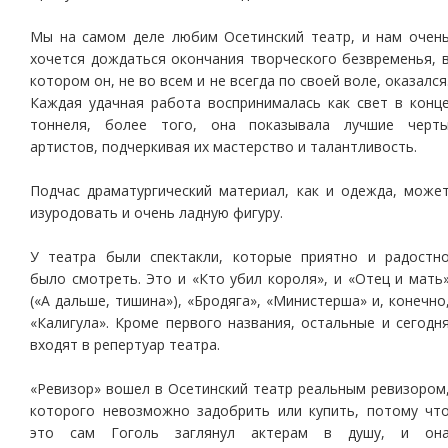
Мы на самом деле любим Осетинский театр, и нам очен
хочется дождаться окончания творческого безвременья, 
котором он, не во всем и не всегда по своей воле, оказался
Каждая удачная работа воспринималась как свет в конц
тоннеля, более того, она показывала лучшие черт
артистов, подчеркивая их мастерство и талантливость.
Подчас драматургический материал, как и одежда, може
изуродовать и очень ладную фигуру.
У театра были спектакли, которые приятно и радостн
было смотреть. Это и «Кто убил короля», и «Отец и мать
(«А дальше, тишина»), «Бродяга», «Министерша» и, конечно
«Калигула». Кроме первого названия, остальные и сегодн
входят в репертуар театра.
«Ревизор» вошел в Осетинский театр реальным ревизором
которого невозможно задобрить или купить, потому чт
это сам Гоголь заглянул актерам в душу, и он