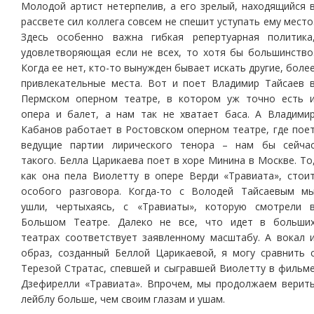
Молодой артист нетерпелив, а его зрелый, находящийся 
рассвете сил коллега совсем не спешит уступать ему место
Здесь особенно важна гибкая репертуарная политика
удовлетворяющая если не всех, то хотя бы большинство
Когда ее нет, кто-то вынужден бывает искать другие, боле
привлекательные места. Вот и поет Владимир Тайсаев 
Пермском оперном театре, в котором уж точно есть 
опера и балет, а нам так не хватает баса. А Владими
Кабанов работает в Ростовском оперном театре, где пое
ведущие партии лирического тенора – нам бы сейча
такого. Белла Царикаева поет в хоре Минина в Москве. То
как она пела Виолетту в опере Верди «Травиата», стои
особого разговора. Когда-то с Володей Тайсаевым м
ушли, чертыхаясь, с «Травиаты», которую смотрели 
Большом Театре. Далеко не все, что идет в больши
театрах соответствует заявленному масштабу. А вокал 
образ, созданный Беллой Царикаевой, я могу сравнить 
Терезой Стратас, спевшей и сыгравшей Виолетту в фильм
Дзефирелли «Травиата». Впрочем, мы продолжаем верит
лейблу больше, чем своим глазам и ушам.