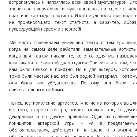
встрепенулась и напряглась всей своей мускулатурой. Эт
трепетное напряжение и чувствовалось на сцене в игр
практически каждого артиста. И какое удовольствие видет
не произносящего текст статиста, а характер, образ
пульсирующий нервом и энергией!
Мы часто сравниваем нынешний театр с тем прошлым
когда на самом деле работали замечательные артисты
когда для театра писали те, кого сегодня мы называе
классиками осетинской драматургии. Они писали о том, чт
нам было близко и понятно. Но и для актеров, которы
тоже были частью нас, это был родной материал. Поэтом
они были так убедительны. Поэтому они были та
притягательны и любимы.
Нынешнее поколение артистов, многие из которых вышл
из того, старого театра, живет, скажем так, в други
декорациях и по другим правилам. Один из главнейши
принципов актерской игры – «я в предлагаемы
обстоятельствах», действует и на сцене, и в жизни. 
обстоятельства, как мы все понимаем, бывают разными 