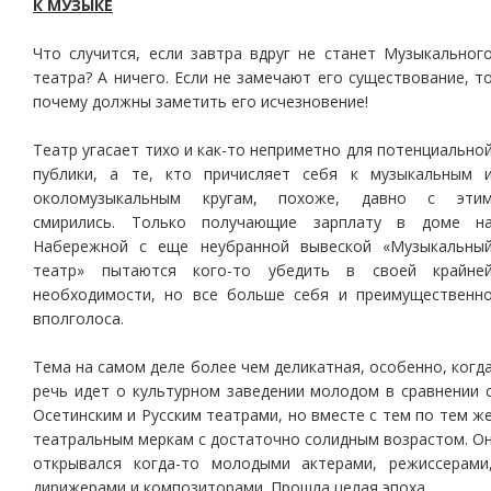
К МУЗЫКЕ
Что случится, если завтра вдруг не станет Музыкальног
театра? А ничего. Если не замечают его существование, т
почему должны заметить его исчезновение!
Театр угасает тихо и как-то неприметно для потенциально
публики, а те, кто причисляет себя к музыкальным 
околомузыкальным кругам, похоже, давно с эти
смирились. Только получающие зарплату в доме н
Набережной с еще неубранной вывеской «Музыкальны
театр» пытаются кого-то убедить в своей крайне
необходимости, но все больше себя и преимущественн
вполголоса.
Тема на самом деле более чем деликатная, особенно, когд
речь идет о культурном заведении молодом в сравнении 
Осетинским и Русским театрами, но вместе с тем по тем ж
театральным меркам с достаточно солидным возрастом. О
открывался когда-то молодыми актерами, режиссерами
дирижерами и композиторами. Прошла целая эпоха.