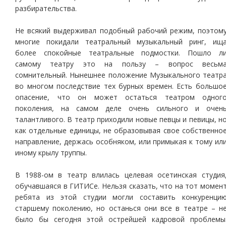
разбирательства.
Не всякий выдерживал подобный рабочий режим, поэтом
многие покидали театральный музыкальный ринг, ищ
более спокойные театральные подмостки. Пошло л
самому театру это на пользу – вопрос весьм
сомнительный. Нынешнее положение Музыкального театр
во многом последствие тех бурных времен. Есть большо
опасение, что он может остаться театром одног
поколения, на самом деле очень сильного и очен
талантливого. В театр приходили новые певцы и певицы, н
как отдельные единицы, не образовывая свое собственно
направление, держась особняком, или примыкая к тому ил
иному крылу труппы.
В 1988-ом в театр влилась целевая осетинская студия
обучавшаяся в ГИТИСе. Нельзя сказать, что на тот момен
ребята из этой студии могли составить конкуренци
старшему поколению, но останься они все в театре – н
было бы сегодня этой острейшей кадровой проблемы