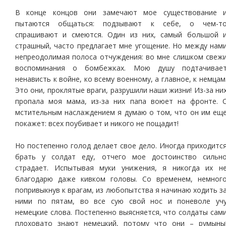
В конце концов они замечают мое существование 
пытаются общаться: подзывают к себе, о чем-т
спрашивают и смеются. Один из них, самый большой 
страшный, часто предлагает мне угощение. Но между нам
непреодолимая полоса отчуждения: во мне слишком свеж
воспоминания о бомбежках. Мою душу подтачивае
ненависть к войне, ко всему военному, а главное, к немцам
Это они, проклятые враги, разрушили наши жизни! Из-за ни
пропала моя мама, из-за них папа воюет на фронте. 
мстительным наслаждением я думаю о том, что он им ещ
покажет: всех поубивает и никого не пощадит!
Но постепенно голод делает свое дело. Иногда приходитс
брать у солдат еду, отчего мое достоинство сильн
страдает. Испытывая муки унижения, я никогда их н
благодарю даже кивком головы. Со временем, немног
попривыкнув к врагам, из любопытства я начинаю ходить з
ними по пятам, во все сую свой нос и поневоле уч
немецкие слова. Постепенно выясняется, что солдаты сам
плоховато знают немецкий, потому что они – румыны