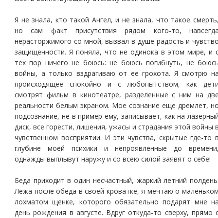
Я не знала, кто такой Ангел, и не знала, что такое смерть
но сам факт присутствия рядом кого-то, навсегд
нерасторжимого со мной, вызвал в душе радость и чувств
защищенности. Я поняла, что не одинока в этом мире, и 
тех пор ничего не боюсь: не боюсь погибнуть, не боюс
войны, а только вздрагиваю от ее грохота. Я смотрю н
происходящее спокойно и с любопытством, как дет
смотрят фильм в кинотеатре, разделенные с ним на дв
реальности белым экраном. Мое сознание еще дремлет, н
подсознание, не в пример ему, записывает, как на лазерны
диск, все горести, лишения, ужасы и страдания этой войны 
чувственном восприятии. И эти чувства, скрытые где-то 
глубине моей психики и непроявленные до времени
однажды выплывут наружу и со всею силой заявят о себе!
Беда приходит в один несчастный, жаркий летний полдень
Лежа после обеда в своей кроватке, я мечтаю о маленько
лохматом щенке, которого обязательно подарят мне н
день рождения в августе. Вдруг откуда-то сверху, прямо 