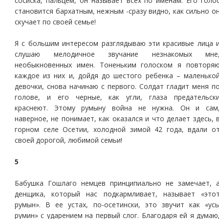
сосиска, пальцем, он называет всех по именам. Его голо
становится бархатным, нежным -сразу видно, как сильно о
скучает по своей семье!
Я с большим интересом разглядываю эти красивые лица 
слушаю мелодичное звучание незнакомых мне
необыкновенных имен. Тоненьким голоском я повторя
каждое из них и, дойдя до шестого ребенка – маленько
девочки, снова начинаю с первого. Солдат гладит меня п
голове, и его черные, как угли, глаза предательск
краснеют. Этому румыну война не нужна. Он и сам
наверное, не понимает, как оказался и что делает здесь, 
горном селе Осетии, холодной зимой 42 года, вдали о
своей дорогой, любимой семьи!
5
Бабушка Гошлаго немцев принципиально не замечает, 
денщика, который нас подкармливает, называет «это
румын». В ее устах, по-осетински, это звучит как «ус
румин» с ударением на первый слог. Благодаря ей я думаю