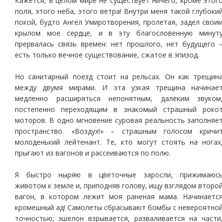
Кажется, в целом мире не существует ничего, кроме этог
поля, этого неба, этого ветра! Внутри меня такой глубоки
покой, будто Ангел Умиротворения, пролетая, задел свои
крылом мое сердце, и в эту благословенную минут
прервалась связь времен: нет прошлого, нет будущего 
есть только вечное существование, сжатое в эпизод.
Но санитарный поезд стоит на рельсах. Он как трещин
между двумя мирами. И эта узкая трещина начинае
медленно расширяться непонятным, далеким звуком
постепенно переходящим в знакомый страшный роко
моторов. В одно мгновение суровая реальность заполняе
пространство. «Воздух!» – страшным голосом кричи
молоденький лейтенант. Те, кто могут стоять на ногах
прыгают из вагонов и рассеиваются по полю.
Я быстро ныряю в цветочные заросли, прижимаюс
животом к земле и, приподняв голову, ищу взглядом второ
вагон, в котором лежит моя раненая мама. Начинаетс
кромешный ад! Самолеты сбрасывают бомбы с невероятно
точностью; эшелон взрывается, разваливается на части