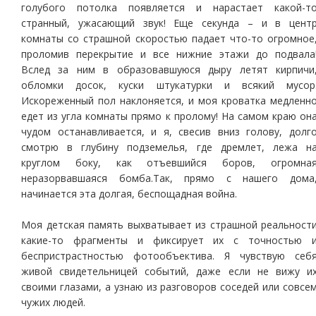
голубого потолка появляется и нарастает какой-т
странный, ужасающий звук! Еще секунда – и в цент
комнаты со страшной скоростью падает что-то огромное
проломив перекрытие и все нижние этажи до подвала
Вслед за ним в образовавшуюся дыру летят кирпичи
обломки досок, куски штукатурки и всякий мусор
Искореженный пол наклоняется, и моя кроватка медленн
едет из угла комнаты прямо к пролому! На самом краю он
чудом останавливается, и я, свесив вниз голову, долг
смотрю в глубину подземелья, где дремлет, лежа н
круглом боку, как отъевшийся боров, огромна
неразорвавшаяся бомба.Так, прямо с нашего дома
начинается эта долгая, беспощадная война.
Моя детская память выхватывает из страшной реальност
какие-то фрагменты и фиксирует их с точностью 
беспристрастностью фотообъектива. Я чувствую себ
живой свидетельницей событий, даже если не вижу и
своими глазами, а узнаю из разговоров соседей или совсе
чужих людей.