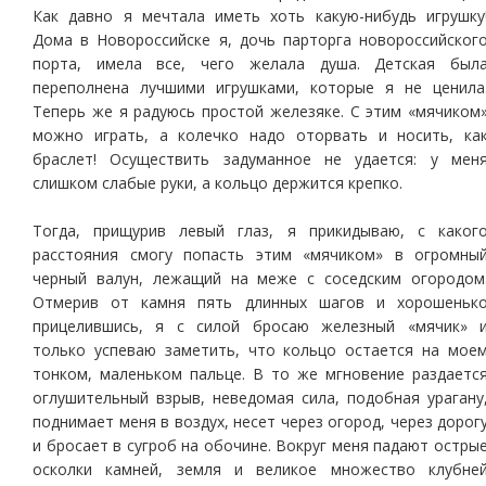
Как давно я мечтала иметь хоть какую-нибудь игрушку
Дома в Новороссийске я, дочь парторга новороссийског
порта, имела все, чего желала душа. Детская был
переполнена лучшими игрушками, которые я не ценила
Теперь же я радуюсь простой железяке. С этим «мячиком
можно играть, а колечко надо оторвать и носить, ка
браслет! Осуществить задуманное не удается: у мен
слишком слабые руки, а кольцо держится крепко.
Тогда, прищурив левый глаз, я прикидываю, с каког
расстояния смогу попасть этим «мячиком» в огромны
черный валун, лежащий на меже с соседским огородом
Отмерив от камня пять длинных шагов и хорошеньк
прицелившись, я с силой бросаю железный «мячик» 
только успеваю заметить, что кольцо остается на мое
тонком, маленьком пальце. В то же мгновение раздаетс
оглушительный взрыв, неведомая сила, подобная урагану
поднимает меня в воздух, несет через огород, через дорог
и бросает в сугроб на обочине. Вокруг меня падают остры
осколки камней, земля и великое множество клубне