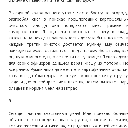
отличие от меня, а питается Святым духом!
В ледяной холод раннего утра я часто брожу по огороду
разгребая снег в поисках прошлогодних картофельны
очистков. Иногда они попадаются мне, грязные 
замороженные. Я тщательно мою их в снегу и клад
запекать на печку. Справедливость должна быть во всем, 
каждый третий очисток достается Румину. Ему сейча
приходится хуже остальных – ведь такому богатырю, ка
он, нужно много еды, а ее почти нет у немцев. Теперь даж
для своих офицеров денщики варят «кашу из топора». Н
все равно, Румин никогда не ест эти картофельные очистки
хотя всегда благодарит и целует мою прозрачную ручку
Недели две он собирает их в пакетик, потом выпекает пар
оладьев и кормит меня на завтрак.
9
Сегодня настал счастливый день! Мне повезло больш
обычного: в огороде нашлась игрушка, похожая на мячик
только железная и тяжелая, с приделанным к ней кольцом