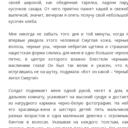
своей широкой, как обеденная тарелка, ладони пар
кусочков сахара. От него приятно пахнет кашей и свеже
выпечкой, значит, вечером я опять получу свой небольшо
кусочек хлеба.
Мне никогда не забыть того дня и той минуты, когда 
впервые увидела этого человека! Смуглая кожа, черны
волосы, черные усы, черная небритая щетина и страшна
нацистская форма слились для меня в одно большое черно
пятно, в центре которого влажно блестели черным
маслинами глаза! Он был так велик и ужасен, что я
испугавшись не на шутку, подумала: «Вот он какой – Черны
Ангел Смерти!»
Солдат поднимает меня одной рукой, несет в дом, 
дальнюю комнату, усаживает на высокий сундук и достае
из нагрудного кармана черно-белую фотографию. На не
его красавица-жена и шестеро детей: пять мальчико
разных возрастов и одна маленькая девочка с огромны
бантом в волосах. Указывая на каждого толстым, ка