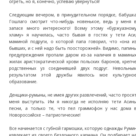
огреть, но я, конечно, успеваю увернуться!
Следующим вечером, в принудительном порядке, бабушк
Гошлаго смотрит что-нибудь новенькое, ведь у меня 
запасе много интересного! Всему этому «буржуазном
хламу» я научилась, часто бывая в гостях у тети Аси
маминой подруги, о которой папа говорил, что «она и
бывших, и с ней надо быть поосторожней». Видимо, папин
предупреждения пропали даром из-за наличия в мамины
жилах аристократической крови польских баронов, крепч
родственных уз соединившей двух подруг. Невольны
результатом этой дружбы явилось мое культурно
образование.
Денщики-румыны, не имея других развлечений, часто прося
меня выступить. Им я никогда не исполняю тети Асин
песни, а только те, что пел граммофон у нас дома 
Новороссийске – патриотические!
Все начинается с губной гармошки, которую однажды Руми
извлекает из своего бездонного кармана. Он подбирает н