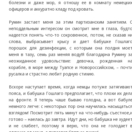
болезни и даже мор, я отношу ее в комнату немецки
офицеров и аккуратно кладу под кровать.
Румин застает меня за этим партизанским занятием. 
неподдельным интересом он смотрит мне в глаза, будт
надеется понять что-то сокровенное, потом, не сказав н
слова, выбрасывает крысу и дает бабушке Гошлаг
порошок для дезинфекции, с которым она полдня мое
меня в тазу, семь раз меняя воду!Я благодарна Румину з
неожиданное удовольствие: девочка, рожденная н
корабле, в море между Туапсе и Новороссийском, – почт
русалка и страстно любит родную стихию.
Вскоре наступает время, когда немцы потуже затягиваю
пояса, и бабушка Гошлаго предполагает, что плохи их дел
на фронте. Я теперь чаше бываю голодна, а вот бабул
немного легче: с некоторых пор она научилась насыщатьс
взглядом! Посмотрит пять минут на что-нибудь съестное,
готово – наелась до завтра. Идут дни, но бабушка не худее
и не слабеет, поэтому я верю, что она не голодает 