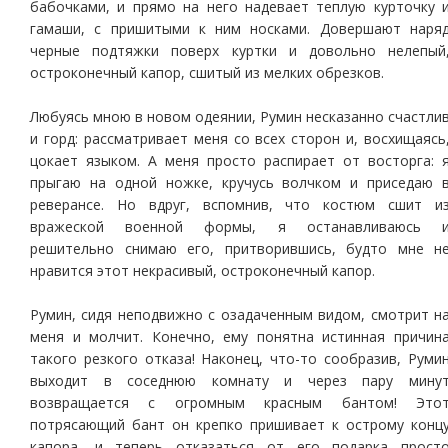
бабочками, и прямо на него надевает теплую курточку 
гамаши, с пришитыми к ним носками. Довершают наря
черные подтяжки поверх куртки и довольно нелепый
остроконечный капор, сшитый из мелких обрезков.
Любуясь мною в новом одеянии, Румин несказанно счастли
и горд: рассматривает меня со всех сторон и, восхищаясь
цокает языком. А меня просто распирает от восторга: 
прыгаю на одной ножке, кручусь волчком и приседаю 
реверансе. Но вдруг, вспомнив, что костюм сшит и
вражеской военной формы, я останавливаюсь 
решительно снимаю его, притворившись, будто мне н
нравится этот некрасивый, остроконечный капор.
Румин, сидя неподвижно с озадаченным видом, смотрит н
меня и молчит. Конечно, ему понятна истинная причин
такого резкого отказа! Наконец, что-то сообразив, Руми
выходит в соседнюю комнату и через пару мину
возвращается с огромным красным бантом! Это
потрясающий бант он крепко пришивает к острому конц
капора, и теперь отказаться от его подарка прост