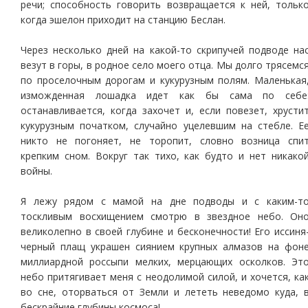
речи; способность говорить возвращается к ней, тольк
когда эшелон приходит на станцию Беслан.
Через несколько дней на какой-то скрипучей подводе на
везут в горы, в родное село моего отца. Мы долго трясемс
по проселочным дорогам и кукурузным полям. Маленькая
изможденная лошадка идет как бы сама по себе
останавливается, когда захочет и, если повезет, хрусти
кукурузным початком, случайно уцелевшим на стебле. Е
никто не погоняет, не торопит, словно возница спи
крепким сном. Вокруг так тихо, как будто и нет никако
войны.
Я лежу рядом с мамой на дне подводы и с каким-т
тоскливым восхищением смотрю в звездное небо. Он
великолепно в своей глубине и бесконечности! Его иссиня
черный плащ украшен сиянием крупных алмазов на фон
миллиардной россыпи мелких, мерцающих осколков. Эт
небо притягивает меня с неодолимой силой, и хочется, ка
во сне, оторваться от Земли и лететь неведомо куда, 
бескрайние глубины космоса!