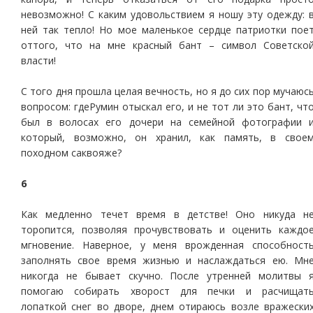
невозможно! С каким удовольствием я ношу эту одежду: 
ней так тепло! Но мое маленькое сердце патриотки пое
оттого, что на мне красный бант – символ Советско
власти!
С того дня прошла целая вечность, но я до сих пор мучаюс
вопросом: гдеРумин отыскал его, и не тот ли это бант, чт
был в волосах его дочери на семейной фотографии 
который, возможно, он хранил, как память, в свое
походном саквояже?
6
Как медленно течет время в детстве! Оно никуда н
торопится, позволяя прочувствовать и оценить каждо
мгновение. Наверное, у меня врожденная способност
заполнять свое время жизнью и наслаждаться ею. Мн
никогда не бывает скучно. После утренней молитвы 
помогаю собирать хворост для печки и расчищат
лопаткой снег во дворе, днем отираюсь возле вражески