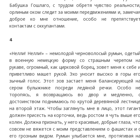
Бабушка Гошлаго, с трудом обретя чувство реальности
орлиным оком следит за моими передвижениями и, замеча
доброе ко мне отношение, особо не препятствуе
контактам с оккупантами.
4
«Нелли! Нелли!» – немолодой черноволосый румын, одеты
в военную немецкую форму со страшным черепом н
рукаве, огромный, как цирковой борец, зовет меня к себе 
приветливо машет рукой. Эхо уносит высоко в горы ег
зычный голос. Этот зов застает меня балансирующей н
сером булыжнике посреди ледяной речки. Особо н
торопясь, я возвращаюсь во двор и медленно, 
достоинством поднимаюсь по крутой деревянной лестниц
на второй этаж. Чтобы заглянуть мне в лицо, этот гиган
должен присесть на корточки, ведь ростом я чуть выше ег
колен. Должна признать, у него красивые, добрые глаза, чт
совсем не вяжется с моим представлением о фашистах и 
его грозным видом. Румын улыбается мне, протягивая н