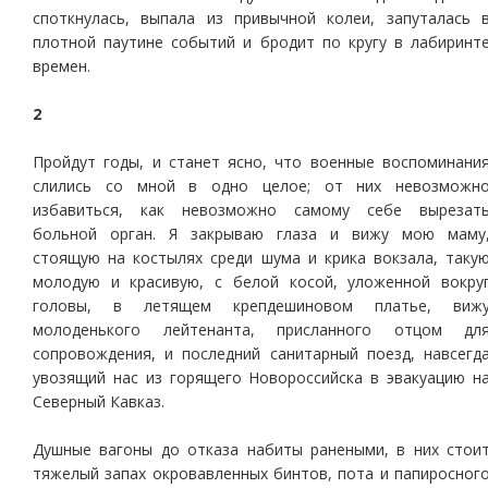
споткнулась, выпала из привычной колеи, запуталась 
плотной паутине событий и бродит по кругу в лабиринт
времен.
2
Пройдут годы, и станет ясно, что военные воспоминани
слились со мной в одно целое; от них невозможн
избавиться, как невозможно самому себе вырезат
больной орган. Я закрываю глаза и вижу мою маму
стоящую на костылях среди шума и крика вокзала, таку
молодую и красивую, с белой косой, уложенной вокру
головы, в летящем крепдешиновом платье, виж
молоденького лейтенанта, присланного отцом дл
сопровождения, и последний санитарный поезд, навсегд
увозящий нас из горящего Новороссийска в эвакуацию н
Северный Кавказ.
Душные вагоны до отказа набиты ранеными, в них стои
тяжелый запах окровавленных бинтов, пота и папиросног