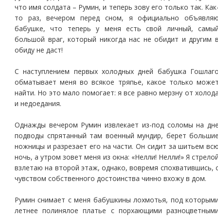
что имя солдата – Румин, и теперь зову его только так. Как
то раз, вечером перед сном, я официально объявля
бабушке, что теперь у меня есть свой личный, самы
большой враг, который никогда нас не обидит и другим 
обиду не даст!
С наступлением первых холодных дней бабушка Гошлаг
обматывает меня во всякое тряпье, какое только може
найти. Но это мало помогает: я все равно мерзну от холод
и недоедания.
Однажды вечером Румин извлекает из-под соломы на дн
подводы спрятанный там военный мундир, берет больши
ножницы и разрезает его на части. Он сидит за шитьем вс
ночь, а утром зовет меня из окна: «Нелли! Нелли!» Я стрело
взлетаю на второй этаж, однако, вовремя спохватившись, 
чувством собственного достоинства чинно вхожу в дом.
Румин снимает с меня бабушкины лохмотья, под которым
летнее полинялое платье с порхающими разноцветным