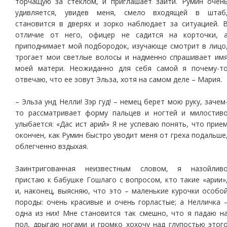
торчащую за стеклом, и приглашает зайти. Румин очен
удивляется, увидев меня, смело входящей в штаб
становится в дверях и зорко наблюдает за ситуацией. 
отличие от него, офицер не садится на корточки, 
приподнимает мой подбородок, изучающе смотрит в лицо
трогает мои светлые волосы и надменно спрашивает им
моей матери. Неожиданно для себя самой я почему-т
отвечаю, что ее зовут Эльза, хотя на самом деле – Мария.
– Эльза унд Нелли! Зэр гуд! – немец берет мою руку, зачем
то рассматривает форму пальцев и ногтей и милостив
улыбается: «Дас ист арий» Я не успеваю понять, что прие
окончен, как Румин быстро уводит меня от греха подальше
облегченно вздыхая.
Заинтригованная неизвестным словом, я назойлив
пристаю к бабушке Гошлаго с вопросом, кто такие «арии»
и, наконец, выясняю, что это – маленькие курочки особо
породы: очень красивые и очень горластые; а Нелличка 
одна из них! Мне становится так смешно, что я падаю н
пол, дрыгаю ногами и громко хохочу над глупостью этог