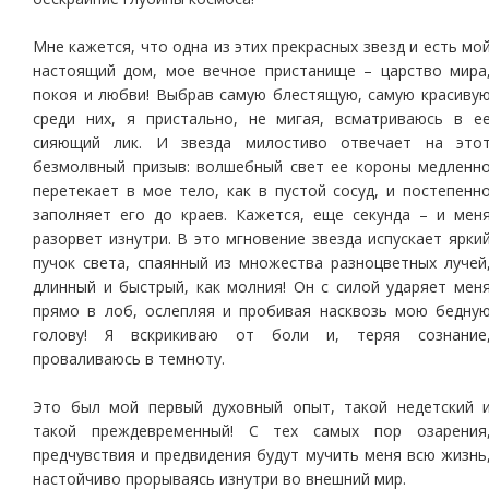
Мне кажется, что одна из этих прекрасных звезд и есть мо
настоящий дом, мое вечное пристанище – царство мира
покоя и любви! Выбрав самую блестящую, самую красиву
среди них, я пристально, не мигая, всматриваюсь в е
сияющий лик. И звезда милостиво отвечает на это
безмолвный призыв: волшебный свет ее короны медленн
перетекает в мое тело, как в пустой сосуд, и постепенн
заполняет его до краев. Кажется, еще секунда – и мен
разорвет изнутри. В это мгновение звезда испускает ярки
пучок света, спаянный из множества разноцветных лучей
длинный и быстрый, как молния! Он с силой ударяет мен
прямо в лоб, ослепляя и пробивая насквозь мою бедну
голову! Я вскрикиваю от боли и, теряя сознание
проваливаюсь в темноту.
Это был мой первый духовный опыт, такой недетский 
такой преждевременный! С тех самых пор озарения
предчувствия и предвидения будут мучить меня всю жизнь
настойчиво прорываясь изнутри во внешний мир.