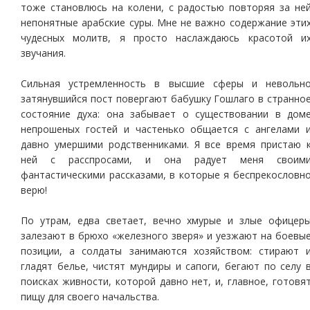
тоже становлюсь на колени, с радостью повторяя за не
непонятные арабские суры. Мне не важно содержание эти
чудесных молитв, я просто наслаждаюсь красотой и
звучания.
Сильная устремленность в высшие сферы и невольн
затянувшийся пост повергают бабушку Гошлаго в странно
состояние духа: она забывает о существовании в дом
непрошеных гостей и частенько общается с ангелами 
давно умершими родственниками. Я все время пристаю 
ней с расспросами, и она радует меня своим
фантастическими рассказами, в которые я беспрекословн
верю!
По утрам, едва светает, вечно хмурые и злые офицер
залезают в брюхо «железного зверя» и уезжают на боевы
позиции, а солдаты занимаются хозяйством: стирают 
гладят белье, чистят мундиры и сапоги, бегают по селу 
поисках живности, которой давно нет, и, главное, готовя
пищу для своего начальства.