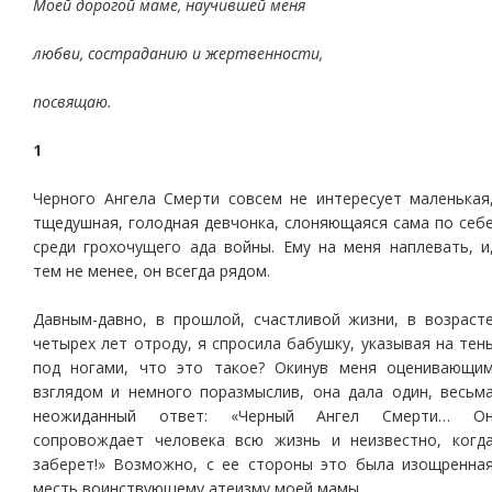
Моей дорогой маме, научившей меня
любви, состраданию и жертвенности,
посвящаю.
1
Черного Ангела Смерти совсем не интересует маленькая
тщедушная, голодная девчонка, слоняющаяся сама по себ
среди грохочущего ада войны. Ему на меня наплевать, и
тем не менее, он всегда рядом.
Давным-давно, в прошлой, счастливой жизни, в возраст
четырех лет отроду, я спросила бабушку, указывая на тен
под ногами, что это такое? Окинув меня оценивающи
взглядом и немного поразмыслив, она дала один, весьм
неожиданный ответ: «Черный Ангел Смерти… О
сопровождает человека всю жизнь и неизвестно, когд
заберет!» Возможно, с ее стороны это была изощренна
месть воинствующему атеизму моей мамы.