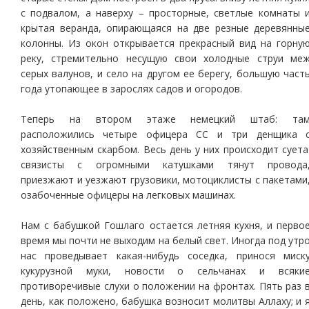
с подвалом, а наверху – просторные, светлые комнаты 
крытая веранда, опирающаяся на две резные деревянны
колонны. Из окон открывается прекрасный вид на горну
реку, стремительно несущую свои холодные струи ме
серых валунов, и село на другом ее берегу, большую част
года утопающее в зарослях садов и огородов.
Теперь на втором этаже немецкий штаб: та
расположились четыре офицера СС и три денщика 
хозяйственным скарбом. Весь день у них происходит суета
связисты с огромными катушками тянут провода
приезжают и уезжают грузовики, мотоциклисты с пакетами
озабоченные офицеры на легковых машинах.
Нам с бабушкой Гошлаго остается летняя кухня, и перво
время мы почти не выходим на белый свет. Иногда под утр
нас проведывает какая-нибудь соседка, принося миск
кукурузной муки, новости о сельчанах и всяки
противоречивые слухи о положении на фронтах. Пять раз 
день, как положено, бабушка возносит молитвы Аллаху; и 