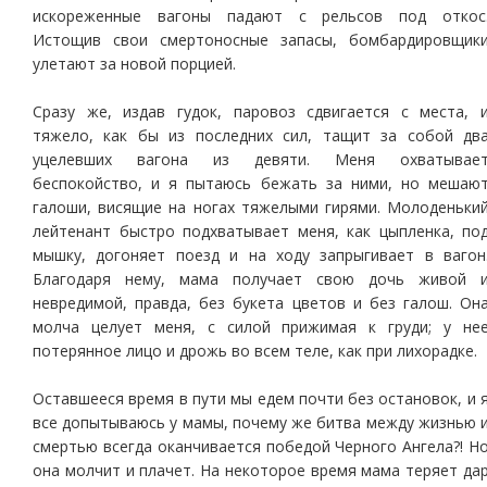
искореженные вагоны падают с рельсов под откос
Истощив свои смертоносные запасы, бомбардировщик
улетают за новой порцией.
Сразу же, издав гудок, паровоз сдвигается с места, 
тяжело, как бы из последних сил, тащит за собой дв
уцелевших вагона из девяти. Меня охватывае
беспокойство, и я пытаюсь бежать за ними, но мешаю
галоши, висящие на ногах тяжелыми гирями. Молоденьки
лейтенант быстро подхватывает меня, как цыпленка, по
мышку, догоняет поезд и на ходу запрыгивает в вагон
Благодаря нему, мама получает свою дочь живой 
невредимой, правда, без букета цветов и без галош. Он
молча целует меня, с силой прижимая к груди; у не
потерянное лицо и дрожь во всем теле, как при лихорадке.
Оставшееся время в пути мы едем почти без остановок, и 
все допытываюсь у мамы, почему же битва между жизнью 
смертью всегда оканчивается победой Черного Ангела?! Н
она молчит и плачет. На некоторое время мама теряет да