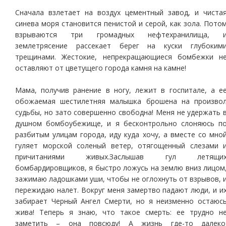
Сначала взлетает на воздух цементный завод, и чиста
синева моря становится пенистой и серой, как зола. Пото
взрываются три громадных нефтехранилища, 
землетрясение рассекает берег на куски глубоким
трещинами. Жестокие, непрекращающиеся бомбежки н
оставляют от цветущего города камня на камне!
Мама, получив ранение в ногу, лежит в госпитале, а е
обожаемая шестилетняя малышка брошена на произво
судьбы, но зато совершенно свободна! Меня не удержать 
душном бомбоубежище, и я бесконтрольно слоняюсь п
разбитым улицам города, иду куда хочу, а вместе со мно
гуляет морской соленый ветер, отягощенный слезами 
причитаниями живых.Заслышав гул летящи
бомбардировщиков, я быстро ложусь на землю вниз лицом
зажимаю ладошками уши, чтобы не оглохнуть от взрывов, 
пережидаю налет. Вокруг меня замертво падают люди, и и
забирает Черный Ангел Смерти, но я неизменно остаюс
жива! Теперь я знаю, что такое смерть: ее трудно н
заметить – она повсюду! А жизнь где-то далеко