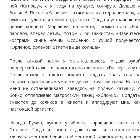
ней «Катюшу», а я, сидя на сундуке, солирую. Дальше 
больше! После «Катюши» затягиваю «Интернационал», 
румыны с удовольствием подпевают. Тогда я устраиваю и
целый концерт! Маршируя на месте, громко пою «На
паровоз, вперед лети!», потом «Три танкиста», «Взвейтес
кострами синие ночи!» Особенно с душой получаетс
«Орленок, орленок! Взлети выше солнца!»
После каждой песни я останавливаюсь, отдаю руко
пионерский салют и радостно выкрикиваю: «Гитлер капут!
После каждого такого выкрика солдаты хватаются з
головы в притворном ужасе и делают круглые глаза. Но эт
меня не останавливает: заведясь на полную катушку, 
бойко отплясываю матросский танец «Яблочко». Солдат
смеются до коликов в животе и аплодируют мне, ка
настоящей артистке!
Иногда Румин, лукаво улыбаясь, спрашивает что-то 
Сталине. Тогда я снова отдаю салют и торжественн
клянусь: «Честное Ленинское! Честное Сталинское!», а в че