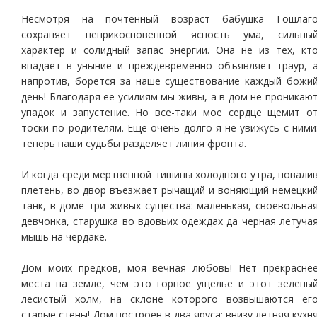
Несмотря на почтенный возраст бабушка Гошлаг
сохраняет неприкосновенной ясность ума, сильны
характер и солидный запас энергии. Она не из тех, кт
впадает в уныние и преждевременно объявляет траур, 
напротив, борется за наше существование каждый божи
день! Благодаря ее усилиям мы живы, а в дом не проникаю
упадок и запустение. Но все-таки мое сердце щемит о
тоски по родителям. Еще очень долго я не увижусь с ними
теперь наши судьбы разделяет линия фронта.
И когда среди мертвенной тишины холодного утра, повали
плетень, во двор въезжает рычащий и воняющий немецки
танк, в доме три живых существа: маленькая, своевольна
девчонка, старушка во вдовьих одеждах да черная летуча
мышь на чердаке.
Дом моих предков, моя вечная любовь! Нет прекрасне
места на земле, чем это горное ущелье и этот зелены
лесистый холм, на склоне которого возвышаются ег
старые стены! Дом построен в два яруса: внизу летняя кухн