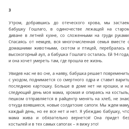
3
Утром, добравшись до отеческого крова, мы застае
бабушку Гошлаго, в одиночестве лежащей на старо
диване в летней кухне, со сложенными на груди руками
Спасаясь от немцев, вся многочисленная семья вместе 
домашними животными, скотом и птицей, перебралась 
высокогорный аул, а бабушка Гошлаго осталась. Ей 94 года
и она хочет умереть там, где прошла ее жизнь.
Увидев нас не во сне, а наяву, бабушка решает повременит
с уходом, поднимается со смертного одра и ставит варит
последнюю картошку. Больше в доме нет ни крошки, и н
следующий день моя мама, хромая и опираясь на костыль
пешком отправляется в райцентр менять на хлеб, не зна
откуда взявшиеся, новые солдатские сапоги. Мы ждем мам
каждый день, но ее все нет и нет. Я убеждаю бабушку, чт
мама жива и обязательно вернется! Она придет бе
костылей и в тех самых сапогах – я вижу это!