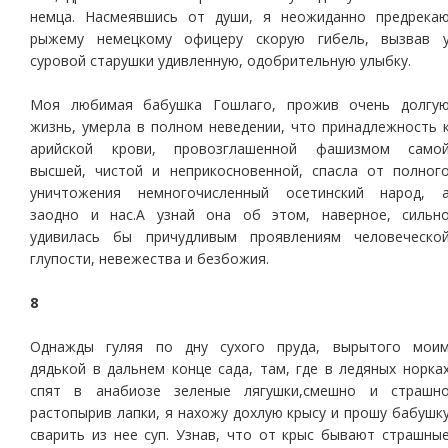
немца. Насмеявшись от души, я неожиданно предрека
рыжему немецкому офицеру скорую гибель, вызвав 
суровой старушки удивленную, одобрительную улыбку.
Моя любимая бабушка Гошлаго, прожив очень долгу
жизнь, умерла в полном неведении, что принадлежность 
арийской крови, провозглашенной фашизмом само
высшей, чистой и неприкосновенной, спасла от полног
уничтожения немногочисленный осетинский народ, 
заодно и нас.А узнай она об этом, наверное, сильн
удивилась бы причудливым проявлениям человеческо
глупости, невежества и безбожия.
8
Однажды гуляя по дну сухого пруда, вырытого мои
дядькой в дальнем конце сада, там, где в ледяных норка
спят в анабиозе зеленые лягушки,смешно и страшн
растопырив лапки, я нахожу дохлую крысу и прошу бабушк
сварить из нее суп. Узнав, что от крыс бывают страшны