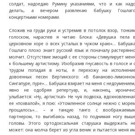
солдат, надоедаю Румину указаниями, что и как над
делать, а вечером развлекаю бабушку Гошлаг
концертными номерами.
Сложив на груди руки и устремив в потолок взор, тонки
голоском, нараспев я читаю Блока: «Девушка пела 
церковном хоре о всех усталых в чужом краю»… Бабушк
Гошлаго плохо знает русский язык и поначалу растерянн
молчит. Отсутствие эмоций с ее стороны стимулирует мен
к большему артистизму. Изобразив гнусавость в голосе и 
трудом попадая в ноты, я перехожу на исполнени
довоенных песен Вертинского: «В бананово-лимонно
Сингапуре, пуре»… Бабушка взирает на меня с недоумением
явно не одобряя репертуар, и, наконец, ироничн
улыбается: «Ну, артистка!» Не чуя подвоха, вдохновленна
ее «похвалой», я пою: «Утомленное солнце нежно с море
прощалось»… – и танцую танго с воображаемы
партнером, то выгибаясь назад, то поднимая ногу выш
головы. Этого ортодоксальная старушка выдержать н
может: она молча берет из угла веник и пытается меня и