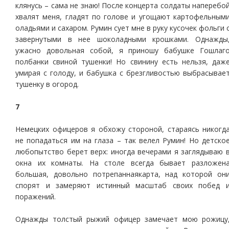
клянусь – сама не знаю! После концерта солдаты наперебо
хвалят меня, гладят по голове и угощают картофельным
оладьями и сахаром. Румин сует мне в руку кусочек фольги 
завернутыми в нее шоколадными крошками. Однажды
ужасно довольная собой, я приношу бабушке Гошлаг
полбанки свиной тушенки! Но свинину есть нельзя, даж
умирая с голоду, и бабушка с брезгливостью выбрасывае
тушенку в огород.
7
Немецких офицеров я обхожу стороной, стараясь никогд
не попадаться им на глаза – так велел Румин! Но детско
любопытство берет верх: иногда вечерами я заглядываю 
окна их комнаты. На столе всегда бывает разложен
большая, довольно потрепаннаякарта, над которой он
спорят и замеряют истинный масштаб своих побед 
поражений.
Однажды толстый рыжий офицер замечает мою рожицу