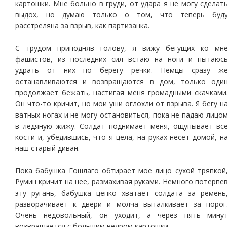
картошки. Мне больно в груди, от удара я не могу сделат
выдох, но думаю только о том, что теперь буд
расстреляна за взрыв, как партизанка.
С трудом приподняв голову, я вижу бегущих ко мн
фашистов, из последних сил встаю на ноги и пытаюс
удрать от них по берегу речки. Немцы сразу ж
останавливаются и возвращаются в дом, только оди
продолжает бежать, настигая меня громадными скачками
Он что-то кричит, но мои уши оглохли от взрыва. Я бегу н
ватных ногах и не могу остановиться, пока не падаю лицо
в ледяную жижу. Солдат поднимает меня, ощупывает вс
кости и, убедившись, что я цела, на руках несет домой, н
наш старый диван.
Пока бабушка Гошлаго обтирает мое лицо сухой тряпкой
Румин кричит на нее, размахивая руками. Немного потерпе
эту ругань, бабушка цепко хватает солдата за ремень
разворачивает к двери и молча выталкивает за порог
Очень недовольный, он уходит, а через пять мину
возвращается с большим ведром картошки.