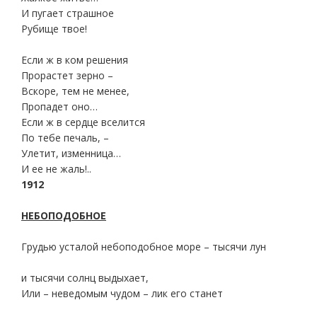
И пугает страшное
Рубище твое!
Если ж в ком решения
Прорастет зерно –
Вскоре, тем не менее,
Пропадет оно…
Если ж в сердце вселится
По тебе печаль, –
Улетит, изменница…
И ее не жаль!..
1912
НЕБОПОДОБНОЕ
Грудью усталой небоподобное море – тысячи лун
и тысячи солнц выдыхает,
Или – неведомым чудом – лик его станет