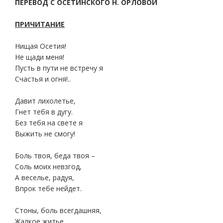
ПЕРЕВОД С ОСЕТИНСКОГО Н. ОРЛОВОЙ
ПРИЧИТАНИЕ
Нищая Осетия!
Не щади меня!
Пусть в пути не встречу я
Счастья и огня!..
Давит лихолетье,
Гнет тебя в дугу.
Без тебя на свете я
Выжить не смогу!
Боль твоя, беда твоя –
Соль моих невзгод,
А веселье, радуя,
Впрок тебе нейдет.
Стоны, боль всегдашняя,
Жалкое житье…