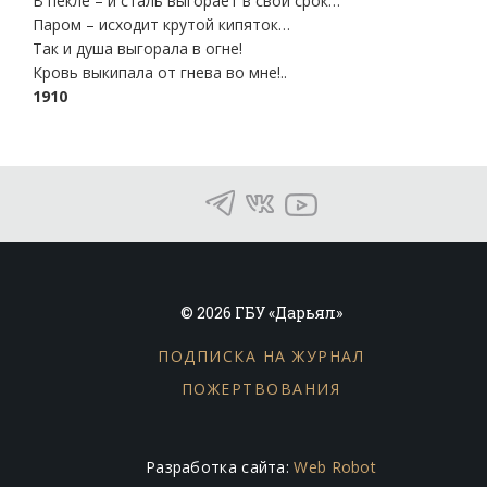
В пекле – и сталь выгорает в свой срок…
Паром – исходит крутой кипяток…
Так и душа выгорала в огне!
Кровь выкипала от гнева во мне!..
1910
© 2026 ГБУ «Дарьял»
ПОДПИСКА НА ЖУРНАЛ
ПОЖЕРТВОВАНИЯ
Разработка сайта:
Web Robot