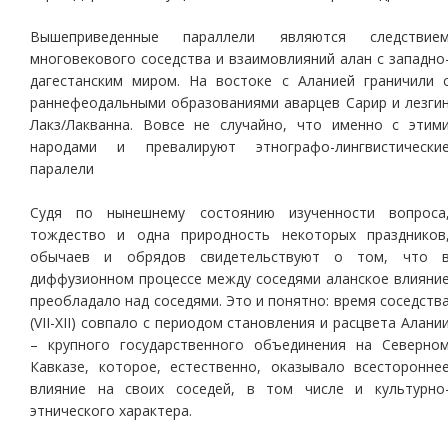
Вышеприведенные параллели являются следствие
многовекового соседства и взаимовлияний алан с западно
дагестанским миром. На востоке с Аланией граничили 
раннефеодальными образованиями аварцев Сарир и лезги
Лакз/Лакванна. Вовсе не случайно, что именно с этим
народами и превалируют этнографо-лингвистически
паралели
Судя по нынешнему состоянию изученности вопроса
тождество и одна природность некоторых праздников
обычаев и обрядов свидетельствуют о том, что 
диффузионном процессе между соседями аланское влияни
преобладало над соседями. Это и понятно: время соседств
(VII-ХII) совпало с периодом становления и расцвета Алани
– крупного государственного объединения на Северно
Кавказе, которое, естественно, оказывало всесторонне
влияние на своих соседей, в том числе и культурно
этнического характера.