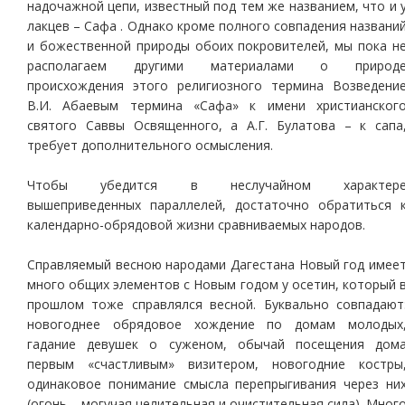
надочажной цепи, известный под тем же названием, что и 
лакцев – Сафа . Однако кроме полного совпадения названи
и божественной природы обоих покровителей, мы пока н
располагаем другими материалами о природ
происхождения этого религиозного термина Возведени
В.И. Абаевым термина «Сафа» к имени христианског
святого Саввы Освященного, а А.Г. Булатова – к сапа
требует дополнительного осмысления.
Чтобы убедится в неслучайном характер
вышеприведенных параллелей, достаточно обратиться 
календарно-обрядовой жизни сравниваемых народов.
Справляемый весною народами Дагестана Новый год имее
много общих элементов с Новым годом у осетин, который 
прошлом тоже справлялся весной. Буквально совпадают
новогоднее обрядовое хождение по домам молодых
гадание девушек о суженом, обычай посещения дом
первым «счастливым» визитером, новогодние костры
одинаковое понимание смысла перепрыгивания через ни
(огонь – могучая целительная и очистительная сила). Мног