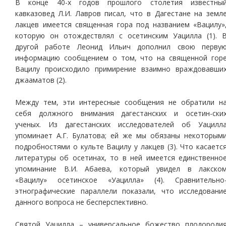
В конце 40-х годов прошлого столетия известны
кавказовед Л.И. Лавров писал, что в Дагестане на земл
лакцев имеется священная гора под названием «Вацилу»
которую он отождествлял с осетинским Уацилла (1). 
другой работе Леонид Ильич дополнил свою перву
информацию сообщением о том, что на священной гор
Вацилу происходило примирение взаимно враждовавши
джааматов (2).
Между тем, эти интересные сообщения не обратили н
себя должного внимания дагестанских и осетин-ски
ученых. Из дагестанских исследователей об Уацилл
упоминает А.Г. Булатова; ей же мы обязаны некоторым
подробностями о культе Вацилу у лакцев (3). Что касаетс
литературы об осетинах, то в ней имеется единственно
упоминание В.И. Абаева, который увидел в лакско
«Вацилу» осетинское «Уацилла» (4). Сравнительно
этнографические параллели показали, что исследовани
данного вопроса не бесперспективно.
Святой Уацилла – универсальное божество плодороди