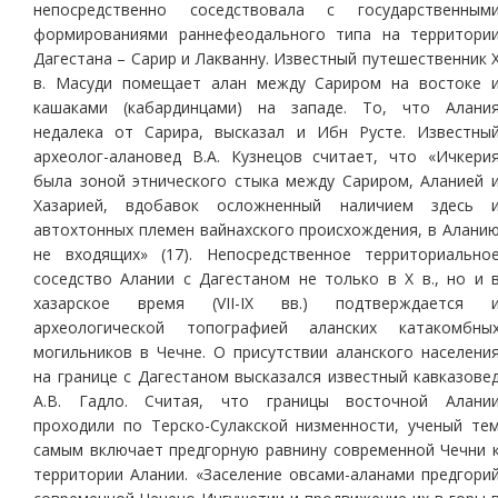
непосредственно соседствовала с государственным
формированиями раннефеодального типа на территори
Дагестана – Сарир и Лакванну. Известный путешественник 
в. Масуди помещает алан между Сариром на востоке 
кашаками (кабардинцами) на западе. То, что Алани
недалека от Сарира, высказал и Ибн Русте. Известны
археолог-алановед В.А. Кузнецов считает, что «Ичкери
была зоной этнического стыка между Сариром, Аланией 
Хазарией, вдобавок осложненный наличием здесь 
автохтонных племен вайнахского происхождения, в Алани
не входящих» (17). Непосредственное территориально
соседство Алании с Дагестаном не только в Х в., но и 
хазарское время (VII-IХ вв.) подтверждается 
археологической топографией аланских катакомбны
могильников в Чечне. О присутствии аланского населени
на границе с Дагестаном высказался известный кавказове
А.В. Гадло. Считая, что границы восточной Алани
проходили по Терско-Сулакской низменности, ученый те
самым включает предгорную равнину современной Чечни 
территории Алании. «Заселение овсами-аланами предгори