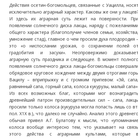
Действия осетин-богомольцев, связанные с Уацилла, нося
исключительно аграрный характер. Каковы же они у лакцев
И здесь их аграрная суть лежит на поверхности. Пр
появлении солнечного диска лакцы, наряду с пожеланиям
общего характера (благополучие членов семьи, хозяйства
умножение стад), главное о чем просили духа плодородия 
это «о ниспослании урожая, о сохранении полей о
градобития и засухи». Неопровержимо доказывае
аграрную суть праздника и следующее. В момент полног
появления солнечного диска лакцы-богомольцы совершал
обрядовое круговое хождение между двумя отрогами гор
Вацилу – вприпрыжку и с громким припевом: «Эй, сапа
равнинный сапа, горный сапа, колоса кукурузы, малый сапа»
Из всех возможных благ, которыми мог вознаградит
древнейший патрон производительных сил – сапа, лакц
просили только колоса (кукуруза могла попасть лишь со вт
пол. Х1Х в.), что далеко не случайно. Анализ этого древнег
обычая привел А.Г. Булатову к мысли, что «упоминани
колоса вообще интересно тем, что указывает на связ
этого действа с аграрными культами, которые 