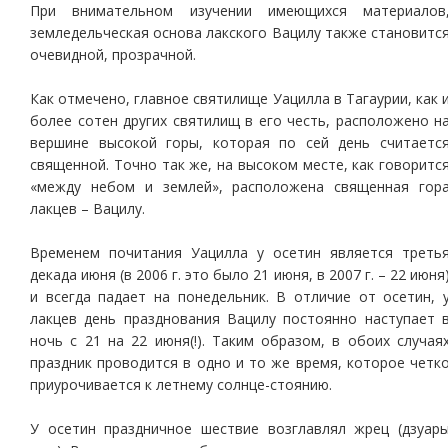
При внимательном изучении имеющихся материалов
земледельческая основа лакского Вацилу также становитс
очевидной, прозрачной.
Как отмечено, главное святилище Уацилла в Тагаурии, как 
более сотен других святилищ в его честь, расположено н
вершине высокой горы, которая по сей день считаетс
священной. Точно так же, на высоком месте, как говоритс
«между небом и землей», расположена священная гор
лакцев – Вацилу.
Временем почитания Уацилла у осетин является треть
декада июня (в 2006 г. это было 21 июня, в 2007 г. – 22 июня
и всегда падает на понедельник. В отличие от осетин, 
лакцев день празднования Вацилу постоянно наступает 
ночь с 21 на 22 июня(!). Таким образом, в обоих случая
праздник проводится в одно и то же время, которое четк
приурочивается к летнему солнце-стоянию.
У осетин праздничное шествие возглавлял жрец (дзуар