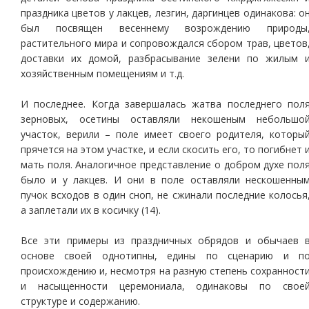
праздника цветов у лакцев, лезгин, даргинцев одинакова: о
был посвящен весеннему возрождению природы
растительного мира и сопровождался сбором трав, цветов
доставки их домой, разбрасывание зелени по жилым 
хозяйственным помещениям и т.д.
И последнее. Когда завершалась жатва последнего пол
зерновых, осетины оставляли некошеным небольшо
участок, верили – поле имеет своего родителя, которы
прячется на этом участке, и если скосить его, то погибнет 
мать поля. Аналогичное представление о добром духе пол
было и у лакцев. И они в поле оставляли нескошенны
пучок всходов в один сноп, не сжинали последние колосья
а заплетали их в косичку (14).
Все эти примеры из праздничных обрядов и обычаев 
основе своей однотипны, едины по сценарию и п
происхождению и, несмотря на разную степень сохранност
и насыщенности церемониала, одинаковы по свое
структуре и содержанию.