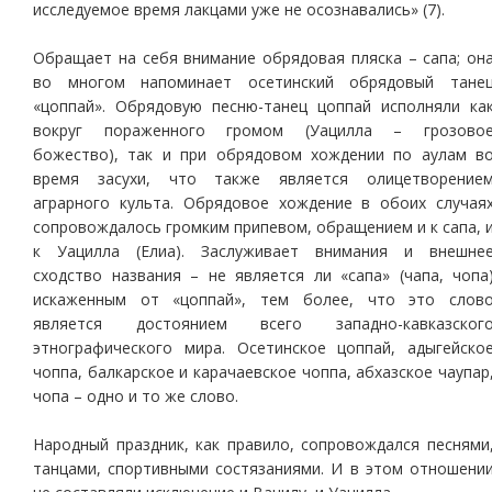
исследуемое время лакцами уже не осознавались» (7).
Обращает на себя внимание обрядовая пляска – сапа; он
во многом напоминает осетинский обрядовый тане
«цоппай». Обрядовую песню-танец цоппай исполняли ка
вокруг пораженного громом (Уацилла – грозово
божество), так и при обрядовом хождении по аулам в
время засухи, что также является олицетворение
аграрного культа. Обрядовое хождение в обоих случая
сопровождалось громким припевом, обращением и к сапа, 
к Уацилла (Елиа). Заслуживает внимания и внешне
сходство названия – не является ли «сапа» (чапа, чопа
искаженным от «цоппай», тем более, что это слов
является достоянием всего западно-кавказског
этнографического мира. Осетинское цоппай, адыгейско
чоппа, балкарское и карачаевское чоппа, абхазское чаупар
чопа – одно и то же слово.
Народный праздник, как правило, сопровождался песнями
танцами, спортивными состязаниями. И в этом отношени