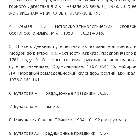
горного Дагестана в ХIХ – начале ХХ века. Л., 1988. С.67; е
же: Лакцы (ХIХ – нач. ХХ вв.), Махачкала, 1971.
4. Абаев В.И. Историко-этимологический словар
осетинского языка. М.-Л., 1958. Т.1. С.314-316.
5. Штедер. Дневник путешествия из пограничной крепост
Моздок во внутренние местности Кавказа, предпринятого 
1781 году // Осетины глазами русских и иностранны
путешественников, Орджоникидзе, 1967. С.44-45; Чибиро
Л.А. Народный земледельческий календарь осетин. Цхинвал
1976.С.160-161.
6. Булатова А.Г. Традиционные праздники… С.66.
7. Булатова А.Г. Там же.
8. Макалатия С. Хеви, Тбилиси, 1934… С.192 (на груз. яз.).
9. Булатова.А.Г. Традиционные праздники… С.67.