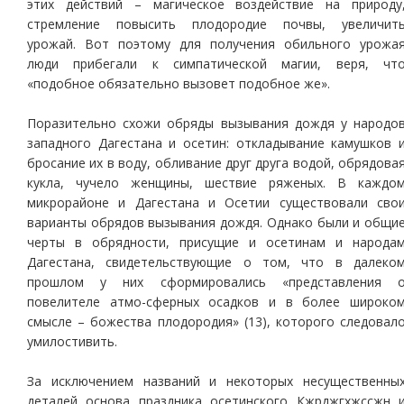
этих действий – магическое воздействие на природу
стремление повысить плодородие почвы, увеличит
урожай. Вот поэтому для получения обильного урожа
люди прибегали к симпатической магии, веря, чт
«подобное обязательно вызовет подобное же».
Поразительно схожи обряды вызывания дождя у народо
западного Дагестана и осетин: откладывание камушков 
бросание их в воду, обливание друг друга водой, обрядова
кукла, чучело женщины, шествие ряженых. В каждо
микрорайоне и Дагестана и Осетии существовали сво
варианты обрядов вызывания дождя. Однако были и общи
черты в обрядности, присущие и осетинам и народа
Дагестана, свидетельствующие о том, что в далеко
прошлом у них сформировались «представления 
повелителе атмо-сферных осадков и в более широко
смысле – божества плодородия» (13), которого следовал
умилостивить.
За исключением названий и некоторых несущественны
деталей основа праздника осетинского Кжрджгхжссжн 