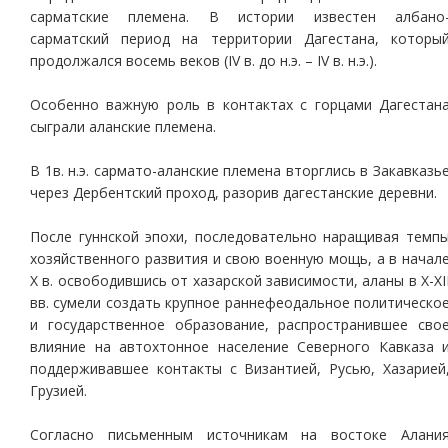
сарматские племена. В истории известен албано
сарматский период на территории Дагестана, которы
продолжался восемь веков (IV в. до н.э. – IV в. н.э.).
Особенно важную роль в контактах с горцами Дагестан
сыграли аланские племена.
В 1в. н.э. сармато-аланские племена вторглись в Закавказь
через Дербентский проход, разорив дагестанские деревни.
После гуннской эпохи, последовательно наращивая темп
хозяйственного развития и свою военную мощь, а в начал
Х в. освободившись от хазарской зависимости, аланы в Х-ХI
вв. сумели создать крупное раннефеодальное политическо
и государственное образование, распространившее сво
влияние на автохтонное население Северного Кавказа 
поддерживавшее контакты с Византией, Русью, Хазарией
Грузией.
Согласно письменным источникам на востоке Алани