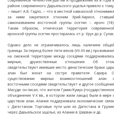
современной Чечено-Ингушетии и продвижение их в горы 
районе современного Дарьяльского ущелья привело к тому
– пишет А.В. Гадло, – что в местной кавказской этнонимик
за ними закрепился этноним Хрий-Хириол, ставши
самоназванием восточной группы осетин – ирон» (18)
Таким образом, этническая территория современно
иронской группы осетин простиралась от р. Урух до р. Сулак
Однако дело не ограничивалось лишь наличием обще
границы. За период более пяти веков (VII-ХII вв.) проживани
на смежной территории между соседями поддерживалис
мирные, дружественные отношения. Об это
свидетельствуют имевшие место династические браки: цар
алан был женат на сестре правителя Сарира. 
существовании мирных взаимоотношений алан 
восточными соседями свидетельствует и другое сообщени
Масуди: он писал, что жители Гумик/Кумух (государственно
объединение V-Х вв., в котором жили лакцы) были в мире 
царством алан. Алания поддерживала экономические связ
с Дагестаном. Торговые пути шли из Дагестана в Грузи
через Дарьяльское ущелье, из Алании в Ширван и др.