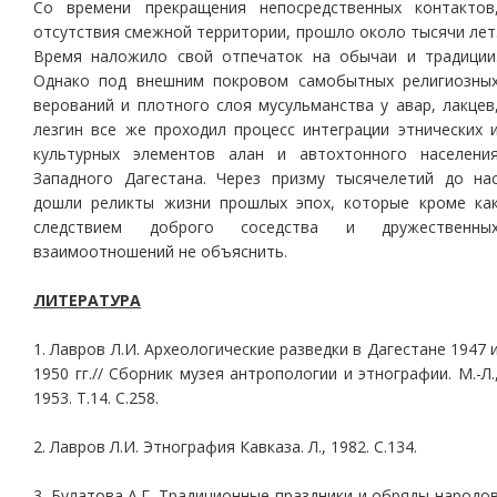
Со времени прекращения непосредственных контактов
отсутствия смежной территории, прошло около тысячи лет
Время наложило свой отпечаток на обычаи и традиции
Однако под внешним покровом самобытных религиозны
верований и плотного слоя мусульманства у авар, лакцев
лезгин все же проходил процесс интеграции этнических 
культурных элементов алан и автохтонного населени
Западного Дагестана. Через призму тысячелетий до на
дошли реликты жизни прошлых эпох, которые кроме ка
следствием доброго соседства и дружественны
взаимоотношений не объяснить.
ЛИТЕРАТУРА
1. Лавров Л.И. Археологические разведки в Дагестане 1947 
1950 гг.// Сборник музея антропологии и этнографии. М.-Л.
1953. Т.14. С.258.
2. Лавров Л.И. Этнография Кавказа. Л., 1982. С.134.
3. Булатова А.Г. Традиционные праздники и обряды народо