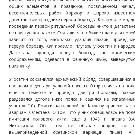
общих элементов в празднике, посвященном начал
весенне-полевых работ Хор-хор и широко известно
дагестанском празднике первой борозды. Как и у осетин, д
проведения первой ритуальной борозды никто в Дагестан
не приступал к пахоте. Считали, что обилие влаги для поле
зависит от того, насколько удачлив пахарь, проведши
первую борозду. Как правило, плугарь у осетин и народо
Дагестана, проводя первую борозду, по магически
соображениям, одевался в овчинную шубу, вывернуту
наизнанку.
У осетин сохранился архаический обряд, совершавшийся 
прошлом в день ритуальной пахоты. Отправляясь на пол
еще в темноте и проведя две-три борозды, пахар
раздевался догола ниже пояса и садился на вспаханны
участок (10). Поиски параллелей по Кавказу привели нас 
аварцам Дагестана. О том, что у них совершалась на пол
имитация полового акта, еще в 1948 г. писала З.А
Никольская. Об этом же обычае аваров, но 
вышеприведенной осетинской вариации, пишет А.Г