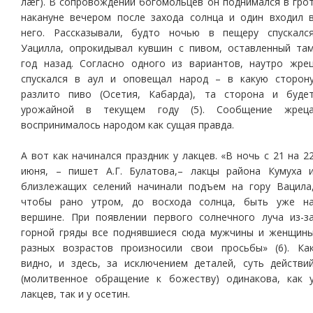
лæг). В сопровождении богомольцев он поднимался в гро
накануне вечером после захода солнца и один входил 
него. Рассказывали, будто ночью в пещеру спускалс
Уацилла, опрокидывал кувшин с пивом, оставленный та
год назад. Согласно одного из вариантов, наутро жре
спускался в аул и оповещал народ – в какую сторон
разлито пиво (Осетия, Кабарда), та сторона и буде
урожайной в текущем году (5). Сообщение жрец
воспринималось народом как сущая правда.
А вот как начинался праздник у лакцев. «В ночь с 21 на 2
июня, – пишет А.Г. Булатова,– лакцы района Кумуха 
близлежащих селений начинали подъем на гору Вацила
чтобы рано утром, до восхода солнца, быть уже н
вершине. При появлении первого солнечного луча из-з
горной гряды все поднявшиеся сюда мужчины и женщин
разных возрастов произносили свои просьбы» (6). Ка
видно, и здесь, за исключением деталей, суть действи
(молитвенное обращение к божеству) одинакова, как 
лакцев, так и у осетин.