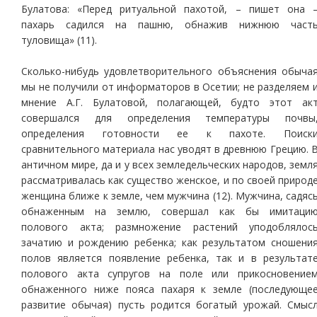
Булатова: «Перед ритуальной пахотой, – пишет она 
пахарь садился на пашню, обнажив нижнюю част
туловища» (11).
Сколько-нибудь удовлетворительного объяснения обыча
мы не получили от информаторов в Осетии; не разделяем 
мнение А.Г. Булатовой, полагающей, будто этот ак
совершался для определения температуры почвы
определения готовности ее к пахоте. Поиск
сравнительного материала нас уводят в древнюю Грецию. 
античном мире, да и у всех земледельческих народов, земл
рассматривалась как существо женское, и по своей природ
женщина ближе к земле, чем мужчина (12). Мужчина, садяс
обнаженным на землю, совершал как бы имитаци
полового акта; размножение растений уподоблялос
зачатию и рождению ребенка; как результатом сношени
полов является появление ребенка, так и в результат
полового акта супругов на поле или прикосновение
обнаженного ниже пояса пахаря к земле (последующе
развитие обычая) пусть родится богатый урожай. Смыс