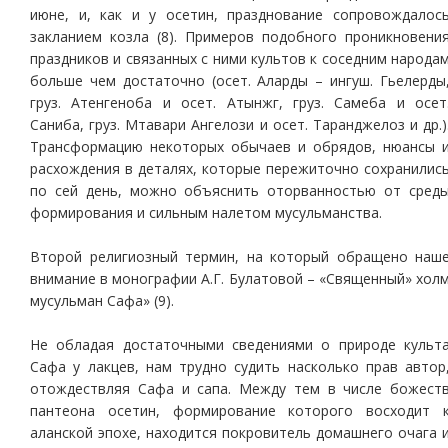
июне, и, как и у осетин, празднование сопровождалос
закланием козла (8). Примеров подобного проникновени
праздников и связанных с ними культов к соседним народа
больше чем достаточно (осет. Аларды – ингуш. Гьелерды
груз. Атенгеноба и осет. Атынжг, груз. Самеба и осет
Саниба, груз. Мтавари Ангелози и осет. Таранджелоз и др.)
Трансформацию некоторых обычаев и обрядов, нюансы 
расхождения в деталях, которые пережиточно сохранилис
по сей день, можно объяснить оторванностью от сред
формирования и сильным налетом мусульманства.
Второй религиозный термин, на который обращено наш
внимание в монографии А.Г. Булатовой – «Священный» хол
мусульман Сафа» (9).
Не обладая достаточными сведениями о природе культ
Сафа у лакцев, нам трудно судить насколько прав автор
отождествляя Сафа и сапа. Между тем в числе божест
пантеона осетин, формирование которого восходит 
аланской эпохе, находится покровитель домашнего очага 