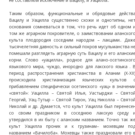
не составляли исключение и Вацилу, и Уацилла..
Таким образом, функциональные и обрядовые действ
Вацилу и Уацилла существенно схожи и однотипны, не
основания сомневаться в том, что речь идет об одном 
том же аграрном покровителе, о заимствовании аланског
культа плодородия соседним народом – лакцами.. Даж
тысячелетняя давность и сильный покров мусульманства н
помешали разглядеть аграрную суть Вацилу и его алански
корни. Слово «уацилла», родное для алано-осетинског
языкового мира, чуждо, инородно для лакского языка . 
период распространения христианства в Алании (Х-ХII
происходила христианизация языческих культов 
прибавлением специфически осетинского «уац» в значени
«святой»: Уацилла – Святой Илья, Уастырджи – Свято
Георгий, Уац-Тутыр – Святой Тирон, Уац Николла – Свято
Николай и др. Думается, что культ Уацилла был перенесе
со своим праздником в соседнюю лакскую среду 
утвердился в их быту с аланским названием. Точно так ж
культ Уацилла проник и к грузинам– мохевцам по
названием «Вачилоба». Мохевцы также праздновали его 