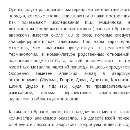
Однако наука располагает материалами лингвистическог
порядка, которые вполне вписываются в наши построения
Как показывают исследования К.Ш. Микаилова, 
лексическом фонде дагестанских языков (главным образом
аварском) имеется около 100 (!) слов, которые следуе
квалифицировать как аланизмы. При этом характерн
отметить, что аланизмы присутствуют в религиозно
терминологии, в номенклатуре родственных отношений
названиях предметов быта, частей человеческого тела 
животных, металлов, явлений природы, пищевых продуктов
Особенно заметен аланский вклад в аварску
антропонимию (Урузмаг, Георги, Дауаг, Дунетхан, Косерхан
Цахил, Дудар и т.д.) (15). Судя по предварительны
изысканиям, весьма перспективны алано-аварски
параллели в области демонологии.
Каким же образом элементы праздничного мира и тако
количество аланизмов оказались на дагестанской почве
особенно в лакской и аварской? Попробуем подвести по