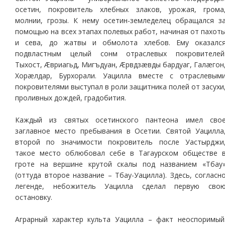
осетин, покровитель хлебных злаков, урожая, грома
молнии, грозы. К нему осетин-земледелец обращался з
помощью на всех этапах полевых работ, начиная от пахот
и сева, до жатвы и обмолота хлебов. Ему оказалс
подвластным целый сонм отраслевых покровителей
Тыхост, Æвриагьд, Мигъдуан, Æрвдзæвды бардуаг, Галæгон
Хорæлдар, Бурхорали. Уацилла вместе с отраслевым
покровителями выступал в роли защитника полей от засухи
проливных дождей, градобития.
Каждый из святых осетинского пантеона имел сво
заглавное место пребывания в Осетии. Святой Уацилла
второй по значимости покровитель после Уастырджи
такое место облюбовал себе в Тагаурском обществе 
гроте на вершине крутой скалы под названием «Тбау
(оттуда второе название – Тбау-Уацилла). Здесь, согласн
легенде, небожитель Уацилла сделал первую сво
остановку.
Аграрный характер культа Уацилла – факт неоспоримый