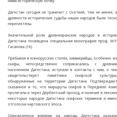
ними историческую почву.
Дагестан сегодня не граничит с Осетией, тем не менее, 
древности исторические судьбы наших народов были тесн
переплетены.
Значительной роли древнеиранских народов в истори
Дагестана посвящена специальная монография проф. М.Р
Гасанова (16).
Пребывая в южнорусских степях, киммерийцы, особенно ж
скифы, непосредственно соприкасались с древни
населением Дагестана, вступали в контакты с ним, о че
свидетельствуют памятники скифской культуры
обнаруженные на территории Дагестана. Подтверждаю
сказанное и то, что маршруты скифов в Переднюю Ази
пролегали и через Дербентский проход, и наличие в лексик
некоторых народов Дагестана скифских терминов и имен
отголоски нартовского эпоса.
Определенное влияние на народы Дагестана оказал