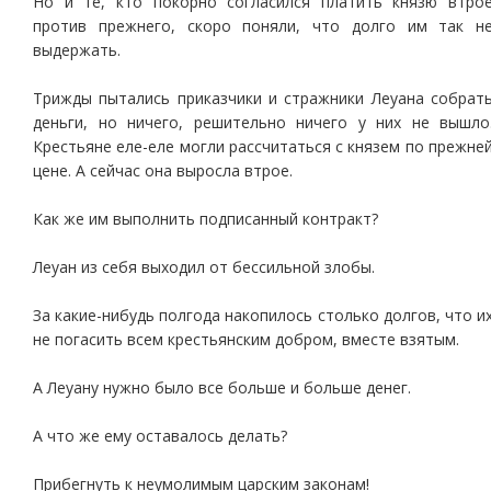
Но и те, кто покорно согласился платить князю втро
против прежнего, скоро поняли, что долго им так н
выдержать.
Трижды пытались приказчики и стражники Леуана собрат
деньги, но ничего, решительно ничего у них не вышло
Крестьяне еле-еле могли рассчитаться с князем по прежне
цене. А сейчас она выросла втрое.
Как же им выполнить подписанный контракт?
Леуан из себя выходил от бессильной злобы.
За какие-нибудь полгода накопилось столько долгов, что и
не погасить всем крестьянским добром, вместе взятым.
А Леуану нужно было все больше и больше денег.
А что же ему оставалось делать?
Прибегнуть к неумолимым царским законам!