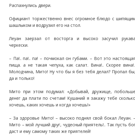
Распахнулись двери.
Официант торжественно внес огромное блюдо с шипящи
шашлыком и водрузил его на стол.
Леуан заерзал от восторга и высоко засучил рукав
черкески.
– Па!.. па!.. па! – почмокал он губами. – Вот это настояща
пища. а не такая чепуха, как салат. Вина!.. Скорее вина!.
Молодчина, Мито! Ну что бы я без тебя делал? Пропал бы
да и только!
Мито при этом подумал: «Добывай, дружище, побольш
денег да плати по счетам! Кушаний я закажу тебе скольк
хочешь, каких хочешь и когда хочешь!»
– За здоровье Мито! – высоко поднял свой бокал Леуан. 
Мито – мой лучший друг, чудесный приятель!.. Так пусть бо
даст и ему самому таких же приятелей!