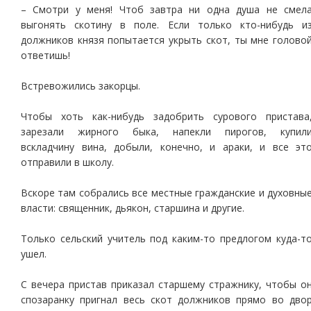
– Смотри у меня! Чтоб завтра ни одна душа не смел
выгонять скотину в поле. Если только кто-нибудь и
должников князя попытается укрыть скот, ты мне голово
ответишь!
Встревожились закорцы.
Чтобы хоть как-нибудь задобрить сурового пристава
зарезали жирного быка, напекли пирогов, купил
вскладчину вина, добыли, конечно, и араки, и все эт
отправили в школу.
Вскоре там собрались все местные гражданские и духовны
власти: священник, дьякон, старшина и другие.
Только сельский учитель под каким-то предлогом куда-т
ушел.
С вечера пристав приказал старшему стражнику, чтобы о
спозаранку пригнал весь скот должников прямо во дво