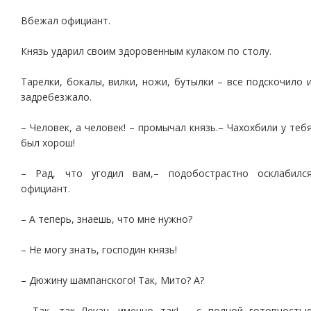
Вбежал официант.
Князь ударил своим здоровенным кулаком по столу.
Тарелки, бокалы, вилки, ножи, бутылки – все подскочило 
задребезжало.
– Человек, а человек! – промычал князь.– Чахохбили у теб
был хорош!
– Рад, что угодил вам,– подобострастно осклабилс
официант.
– А теперь, знаешь, что мне нужно?
– Не могу знать, господин князь!
– Дюжину шампанского! Так, Мито? А?
– Так, так Леуан, именно так! – с полной готовность