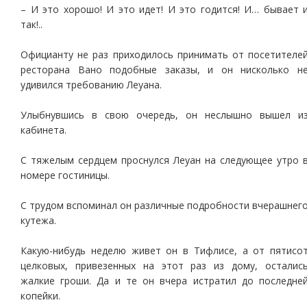
– И это хорошо! И это идет! И это годится! И… бывает 
так!..
Официанту не раз приходилось принимать от посетителе
ресторана Вано подобные заказы, и он нисколько н
удивился требованию Леуана.
Улыбнувшись в свою очередь, он неслышно вышел и
кабинета.
С тяжелым сердцем проснулся Леуан на следующее утро 
номере гостиницы.
С трудом вспоминал он различные подробности вчерашнег
кутежа.
Какую-нибудь неделю живет он в Тифлисе, а от пятисо
целковых, привезенных на этот раз из дому, осталис
жалкие гроши. Да и те он вчера истратил до последне
копейки.