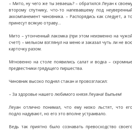
– Мито, ну чего же ты зеваешь? – обратился Леуан к своем
второму спутнику, что-то напевавшему под неуверенны
аккомпанемент чиновника. – Распорядись как следует, а т
принесут всякую отраву…
Мито – утонченный лакомка (при этом неизменно на чужо
счет!) – мельком взглянул на меню и заказал чуть ли не вс
карточку разом.
Мгновенно на столе появились салат и водка – скромны
предвестники грядущего пиршества.
Чиновник высоко поднял стакан и провозгласил:
– За здоровье нашего любимого князя Леуана! Выпьем!
Леуан отлично понимал, что ему низко льстят, что ег
подло надувают, но его это вполне устраивало.
Ведь так приятно было сознавать превосходство своег