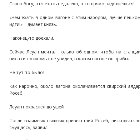
Слава богу, что ехать недалеко, а то прямо задохнешься!
«Чем ехать в одном вагоне с этим народом, лучше пешко
идти!» – думает князь.
Наконец-то доехали.
Сейчас Леуан мечтал только об одном: чтобы на станци
никто из знакомых не увидел, в каком вагоне он прибыл.
Не тут-то было!
Как нарочно, около вагона околачивается свирский алда
Росеб.
Леуан покраснел до ушей.
После взаимных пышных приветствий Росеб, нисколько н
смущаясь, заявил: