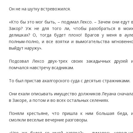
Он не на шутку встревожился.
«Кто бы это мог быть, – подумал Лексо. – Зачем они едут 
Закор? Уж не для того ли, чтобы разобраться в мои
делишках? О, тогда будет плохо! Врагов у меня в аул
полным-полно, и все взятки и вымогательства мгновенн
выйдут наружу».
Подозвал Лексо двух-трех своих закадычных друзей 
помчался навстречу всадникам.
То был пристав ахалгорского суда с десятью стражниками.
Они ехали описывать имущество должников Леуана сначал
в Закоре, а потом и во всех остальных селениях.
Поняли крестьяне, что пришла к ним большая беда, 
смолкли веселые вечерние разговоры.
«Что же будет со мной завтра?» – думалось невольн