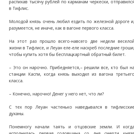
распихав тысячу рублей по карманам черкески, отправилс
в Тифлис.
Молодой князь очень любил ездить по железной дороге и
разумеется, не иначе, как в вагоне первого класса.
На этот раз прошло всего-навсего две недели весело
жизни в Тифлисе, и Леуан еле-еле наскреб последние гроши
чтобы купить хотя бы бесплацкартный обратный билет.
– Это он нарочно. Прибедняется,– решили все, кто был н
станции Каспи, когда князь выходил из вагона третьег
класса.
– Конечно, нарочно! Денег у него нет, что ли?
С тех пор Леуан частенько наведывался в тифлисски
духаны.
Понемногу начали таять и отцовские земли. И когд
исполнилась первая годовщина со дня смерти княз