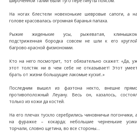
широченной талии были туго перетянуты поясом.
На ногах блестели новехонькие шевровые сапоги, а н
голове красовалась огромная баранья папаха.
Рыжие жиденькие усы, рыжеватая, клинышко
подстриженная бородка совсем не шли к его кругло
багрово-красной физиономии.
Кто на него посмотрит, тот обязательно скажет: «Да, у
этот толстяк ни в чем себе не отказывает! Этот умее
брать от жизни большущие лакомые куски!..»
Последним вышел из фаэтона некто, внешне прям
противоположный Леуану. Весь он, казалось, состоя
только из кожи да костей.
На его плечах тускло серебрились чиновничьи погончики, 
на фуражке – кокарда; небольшие черненькие усик
торчали, словно щетина, во все стороны…