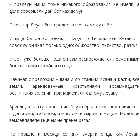
и прадеды наши тоже никакого образования не имели, 
дела совершали дай бог каждому!
С тех пор Леуан был предоставлен самому себе.
И куда бы он ни поехал – будь то Тифлис или Кутаис, 
повсюду он знал только одно: обжорство, пьянство, разгул.
И вот уже больше года он сам распоряжается несметным
богатствами покойного отца.
Начиная с предгорий Чшана и до станций Ксана и Каспи, вс
земли, арендованные крестьянами восемнадцат
осетинских селений, принадлежали одному Леуану.
Арендную плату с крестьян Леуан брал всем, чем придется
и деньгами, и хлебом, и маслом, и сыром, и медом. Молодо
землевладелец ничем не пренебрегал.
Не прошло и месяца со дня смерти отца, как Леуан