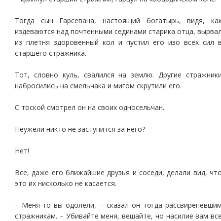
Тогда сын Гарсевана, настоящий богатырь, видя, ка
издеваются над почтенными сединами старика отца, вырва
из плетня здоровенный кол и пустил его изо всех сил 
старшего стражника.
Тот, словно куль, свалился на землю. Другие стражник
набросились на смельчака и мигом скрутили его.
С тоской смотрел он на своих односельчан.
Неужели никто не заступится за него?
Нет!
Все, даже его ближайшие друзья и соседи, делали вид, чт
это их нисколько не касается.
– Меня-то вы одолели, – сказал он тогда рассвирепевши
стражникам. – Убивайте меня, вешайте, но насилие вам вс