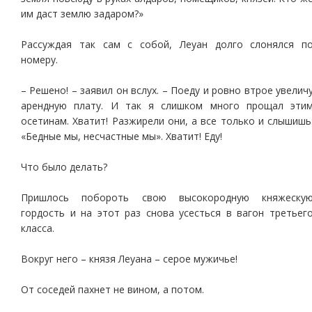
им даст землю задаром?»
Рассуждая так сам с собой, Леуан долго слонялся п
номеру.
– Решено! – заявил он вслух. – Поеду и ровно втрое увелич
арендную плату. И так я слишком много прощал эти
осетинам. Хватит! Разжирели они, а все только и слышишь
«Бедные мы, несчастные мы». Хватит! Еду!
Что было делать?
Пришлось побороть свою высокородную княжеску
гордость и на этот раз снова усесться в вагон третьег
класса.
Вокруг него – князя Леуана – серое мужичье!
От соседей пахнет не вином, а потом.