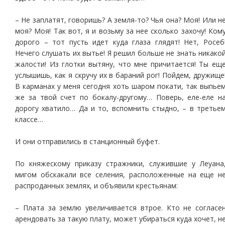
– Не заплатят, говоришь? А земля-то? Чья она? Моя! Или н
моя? Моя! Так вот, я и возьму за нее сколько захочу! Ком
дорого – тот пусть идет куда глаза глядят! Нет, Росеб
Нечего слушать их вытье! Я решил больше не знать никако
жалости! Из глотки вытяну, что мне причитается! Ты ещ
услышишь, как я скручу их в бараний рог! Пойдем, дружище
В карманах у меня сегодня хоть шаром покати, так выпье
же за твой счет по бокалу-другому… Поверь, еле-еле н
дорогу хватило… Да и то, вспомнить стыдно, – в третье
классе…
И они отправились в станционный буфет.
По княжескому приказу стражники, служившие у Леуана
мигом обскакали все селения, расположенные на еще н
распроданных землях, и объявили крестьянам:
– Плата за землю увеличивается втрое. Кто не согласе
арендовать за такую плату, может убираться куда хочет, н