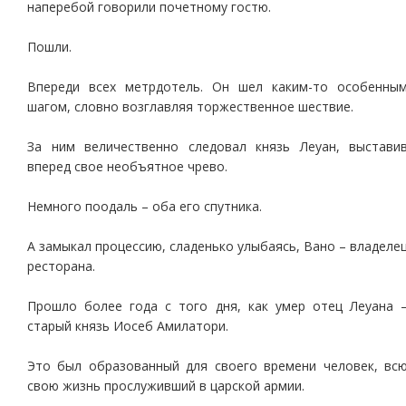
наперебой говорили почетному гостю.
Пошли.
Впереди всех метрдотель. Он шел каким-то особенны
шагом, словно возглавляя торжественное шествие.
За ним величественно следовал князь Леуан, выстави
вперед свое необъятное чрево.
Немного поодаль – оба его спутника.
А замыкал процессию, сладенько улыбаясь, Вано – владеле
ресторана.
Прошло более года с того дня, как умер отец Леуана 
старый князь Иосеб Амилатори.
Это был образованный для своего времени человек, вс
свою жизнь прослуживший в царской армии.