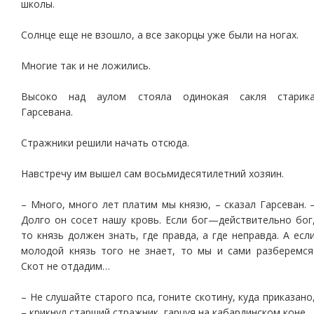
школы.
Солнце еще не взошло, а все закорцы уже были на ногах.
Многие так и не ложились.
Высоко над аулом стояла одинокая сакля старик
Гарсевана.
Стражники решили начать отсюда.
Навстречу им вышел сам восьмидесятилетний хозяин.
– Много, много лет платим мы князю, – сказал Гарсеван. 
Долго он сосет нашу кровь. Если бог—действительно бог
то князь должен знать, где правда, а где неправда. А есл
молодой князь того не знает, то мы и сами разберемся
Скот не отдадим…
– Не слушайте старого пса, гоните скотину, куда приказано
– крикнул старший стражник, гарцуя на кабардинском коне.