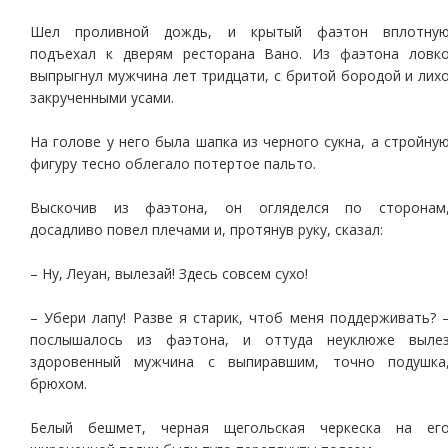
Шел проливной дождь, и крытый фаэтон вплотну
подъехал к дверям ресторана Вано. Из фаэтона ловк
выпрыгнул мужчина лет тридцати, с бритой бородой и лих
закрученными усами.
На голове у него была шапка из черного сукна, а стройну
фигуру тесно облегало потертое пальто.
Выскочив из фаэтона, он огляделся по сторонам
досадливо повел плечами и, протянув руку, сказал:
– Ну, Леуан, вылезай! Здесь совсем сухо!
– Убери лапу! Разве я старик, чтоб меня поддерживать? 
послышалось из фаэтона, и оттуда неуклюже выле
здоровенный мужчина с выпиравшим, точно подушка
брюхом.
Белый бешмет, черная щегольская черкеска на ег