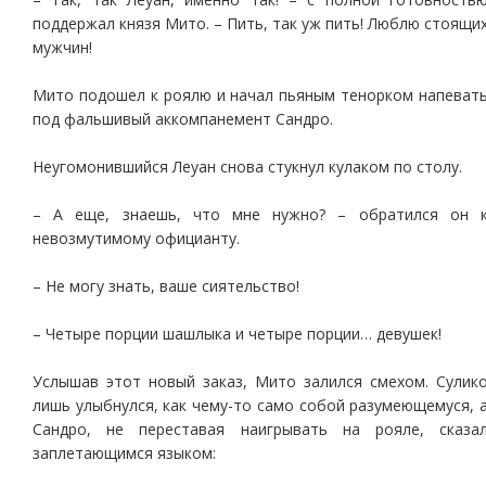
поддержал князя Мито. – Пить, так уж пить! Люблю стоящи
мужчин!
Мито подошел к роялю и начал пьяным тенорком напеват
под фальшивый аккомпанемент Сандро.
Неугомонившийся Леуан снова стукнул кулаком по столу.
– А еще, знаешь, что мне нужно? – обратился он 
невозмутимому официанту.
– Не могу знать, ваше сиятельство!
– Четыре порции шашлыка и четыре порции… девушек!
Услышав этот новый заказ, Мито залился смехом. Сулик
лишь улыбнулся, как чему-то само собой разумеющемуся, 
Сандро, не переставая наигрывать на рояле, сказа
заплетающимся языком: