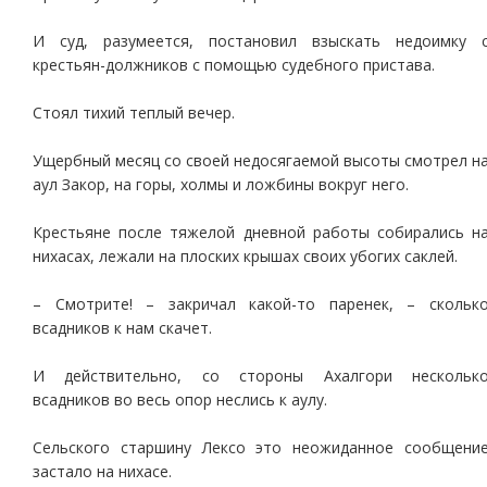
И суд, разумеется, постановил взыскать недоимку 
крестьян-должников с помощью судебного пристава.
Стоял тихий теплый вечер.
Ущербный месяц со своей недосягаемой высоты смотрел н
аул Закор, на горы, холмы и ложбины вокруг него.
Крестьяне после тяжелой дневной работы собирались н
нихасах, лежали на плоских крышах своих убогих саклей.
– Смотрите! – закричал какой-то паренек, – скольк
всадников к нам скачет.
И действительно, со стороны Ахалгори нескольк
всадников во весь опор неслись к аулу.
Сельского старшину Лексо это неожиданное сообщени
застало на нихасе.