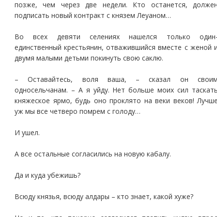
позже, чем через две недели. Кто останется, долже
подписать новый контракт с князем Леуаном…
Во всех девяти селениях нашелся только один
единственный крестьянин, отважившийся вместе с женой 
двумя малыми детьми покинуть свою саклю.
– Оставайтесь, воля ваша, – сказал он свои
односельчанам. – А я уйду. Нет больше моих сил таскат
княжеское ярмо, будь оно проклято на веки веков! Лучш
уж мы все четверо помрем с голоду…
И ушел.
А все остальные согласились на новую кабалу.
Да и куда убежишь?
Всюду князья, всюду алдары – кто знает, какой хуже?