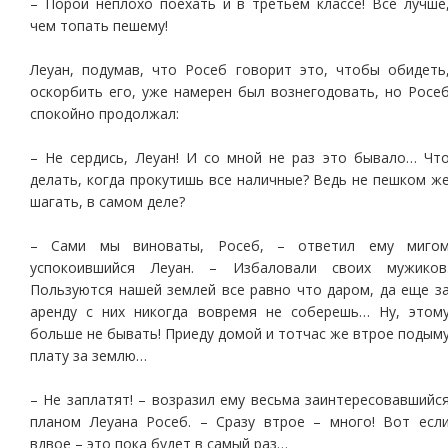
– Порой неплохо поехать и в третьем классе! Все лучше
чем топать пешему!
Леуан, подумав, что Росеб говорит это, чтобы обидеть
оскорбить его, уже намерен был вознегодовать, но Росе
спокойно продолжал:
– Не сердись, Леуан! И со мной не раз это бывало… Чт
делать, когда прокутишь все наличные? Ведь не пешком ж
шагать, в самом деле?
– Сами мы виноваты, Росеб, – ответил ему миго
успокоившийся Леуан. – Избаловали своих мужиков
Пользуются нашей землей все равно что даром, да еще з
аренду с них никогда вовремя не соберешь… Ну, этом
больше не бывать! Приеду домой и тотчас же втрое подым
плату за землю…
– Не заплатят! – возразил ему весьма заинтересовавшийс
планом Леуана Росеб. – Сразу втрое – много! Вот есл
вдвое – это пока будет в самый раз…