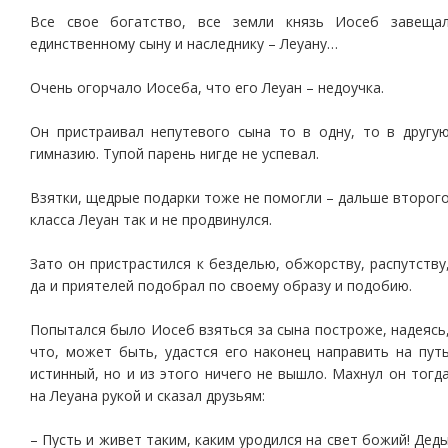
Все свое богатство, все земли князь Иосеб завеща
единственному сыну и наследнику – Леуану…
Очень огорчало Иосеба, что его Леуан – недоучка.
Он пристраивал непутевого сына то в одну, то в другу
гимназию. Тупой парень нигде не успевал.
Взятки, щедрые подарки тоже не помогли – дальше второг
класса Леуан так и не продвинулся.
Зато он пристрастился к безделью, обжорству, распутству
да и приятелей подобрал по своему образу и подобию.
Попытался было Иосеб взяться за сына построже, надеясь
что, может быть, удастся его наконец направить на пут
истинный, но и из этого ничего не вышло. Махнул он тогд
на Леуана рукой и сказал друзьям:
– Пусть и живет таким, каким уродился на свет божий! Дед