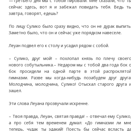
—Третьего дня мы с тобой пировали. Мне сказали, что т
сейчас здесь, вот я и забежал повидать тебя. Ведь т
завтра, говорят, едешь?
По лицу Сулико было сразу видно, что он не дурак выпить
Заметно было, что он и сейчас уже порядком навеселе.
Леуан подвел его к столу и усадил рядом с собой.
– Сулико, друг мой! – похлопал князь по плечу своег
нового собутыльника.– Недаром мы с тобой два года бок 
бок просидели на одной парте в этой распроклято
гимназии. Разве мы когда-нибудь позабудем друг друга
Молодчина, молодчина, Сулико! Отыскал старого друга 
зашел.
Эти слова Леуана прозвучали искренне.
– Твоя правда, Леуан, святая правда! – отвечал ему Сулико
а про себя тем временем думал: «До гимназии ли мн
теперь, чудак ты эдакий! Поесть бы сейчас всласть д