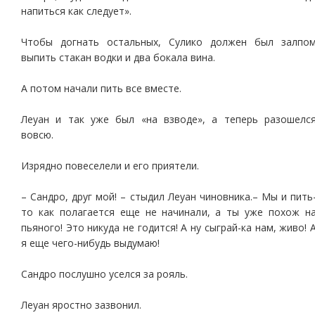
напиться как следует».
Чтобы догнать остальных, Сулико должен был залпо
выпить стакан водки и два бокала вина.
А потом начали пить все вместе.
Леуан и так уже был «на взводе», а теперь разошелс
вовсю.
Изрядно повеселели и его приятели.
– Сандро, друг мой! – стыдил Леуан чиновника.– Мы и пить
то как полагается еще не начинали, а ты уже похож н
пьяного! Это никуда не годится! А ну сыграй-ка нам, живо! 
я еще чего-нибудь выдумаю!
Сандро послушно уселся за рояль.
Леуан яростно зазвонил.