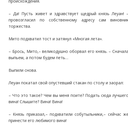
происхождения.
– Да! Пусть живет и здравствует щедрый князь Леуан! 
провозгласил по собственному адресу сам виновни
торжества.
Мито подхватил тост и затянул «Многая лета».
– Брось, Мито,– великодушно оборвал его князь. – Сначал
выпьем, а потом будем петь…
Выпили снова.
Леуан покатал свой опустевший стакан по столу и заорал:
– Что это такое? Чем вы меня поите? Подать сюда лучшег
вина! Слышите? Вина! Вина!
– Князь приказал,– подхватили собутыльники,– сейчас ж
принести его любимого вина!