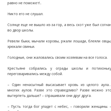
равно не поможет!..
Никто его не слушал.
Солнце еще не вышло из-за гор, а весь скот уже был согна
во двор школы.
Ревели быки, мычали коровы, ржали лошади, блеяли овцы
хрюкали свиньи.
Голодные, они жаловались своим хозяевам на все голоса.
Крестьяне собрались у ограды школы и потихоньк
переговаривались между собой.
– Один ненасытный высасывает кровь из целого аула
многих аулов. Разве это справедливо? Разве можно эт
вытерпеть дальше? – спрашивали они друг друга.
– Пусть тогда бог упадет с небес, – говорили женщины. 