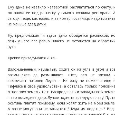
Ему даже не хватило четвертной расплатиться по счету, 
он занял ее под расписку у самого хозяина ресторана. 
сегодня еще, как назло, и за номер гостиницы надо платит
не меньше двадцатки.
Ну, предположим, и здесь дело обойдется распиской, н
ведь у него все равно ничего не останется на обратны
путь.
Крепко призадумался князь.
Взлохмаченный, неумытый, ходит он из угла в угол и вс
размышляет да размышляет. «Нет, это не жизнь! 
заключает наконец Леуан. – Ни разу не пожил я еще 
Тифлисе в свое удовольствие, а осталась только половин
отцовских земель. Нет! Распродавать и закладывать земл
– это последнее дело. Лучше поднять арендную плату! Пуст
осетины платят по-моему, если хотят жить на моей земле
А разве могут они не заплатить? Куда им податься? Вед
земля повсюду в руках алдаров, помещиков, князей! Кто ж