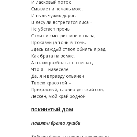
И ласковый поток
Смывает и печаль мою,
И пыль чужих дорог.
В лесу ли встретится лиса –
Не убегает прочь:
Стоит и смотрит мне в глаза,
Проказница точь-в-точь.
Здесь каждый ствол обнять я рад,
Как брата на земле,
А птахи разболтать спешат,
Что я – навеселе.
Да, я и вправду опьянен
Твоею красотой –
Прекрасный, словно детский сон,
Лескен, мой край родной!
ПОКИНУТЫЙ ДОМ
Памяти брата Кушби
Забита дверь, и ставни заколочены…