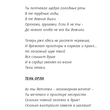
Ты потчевал щедро голодные рты
В те трудные годы,
В те давние были
Орехами, грушами. Если б не ты –
До нового хлеба не все бы дожили.
Теперь уже здесь не растет черемша,
И дремлют просторы в корягах и прахе…
Но ласковый шум твой
Все слышит душа
И в сердце звенят по весне
Твои птахи.
ТЕНЬ ОРЛА
Ах ты детство – легковерная мечта! –
Ты мечтало о просторе неспроста.
Сколько чаяний лелеяло в душе!
Сколько выстроило замков в шалаше!