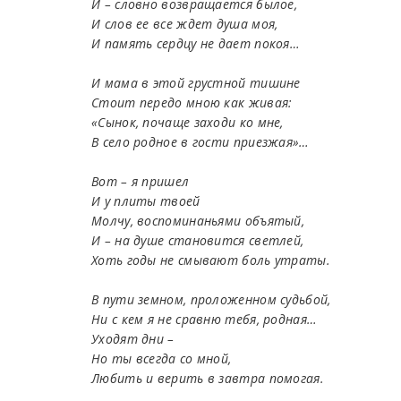
И – словно возвращается былое,
И слов ее все ждет душа моя,
И память сердцу не дает покоя…
И мама в этой грустной тишине
Стоит передо мною как живая:
«Сынок, почаще заходи ко мне,
В село родное в гости приезжая»…
Вот – я пришел
И у плиты твоей
Молчу, воспоминаньями объятый,
И – на душе становится светлей,
Хоть годы не смывают боль утраты.
В пути земном, проложенном судьбой,
Ни с кем я не сравню тебя, родная…
Уходят дни –
Но ты всегда со мной,
Любить и верить в завтра помогая.