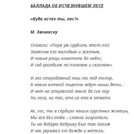
БАЛЛАДА ОБ ИСЧЕЗНУВШЕМ ЛЕСЕ
«Куда исчез ты, лес?»
М. Эминеску
Сказали: «Пора уж срубить этот лес!
Заменим его молодым и зеленым,
И новые рощи взметнем до небес,
И сад разобьем по полянам и склонам».
И лег стародавний наш лес под топор,
А новых ветвей тщетно ждут наши дети…
И нет на отцовской земле до сих пор
Ни леса, ни тех, кто за это в ответе.
Ах, лес, ты в сердцах наших грустных живешь,
Мы все без тебя – словно осиротели.
Ты на добрую бабушку был так похож
И нас укрывал от дождя и метели.