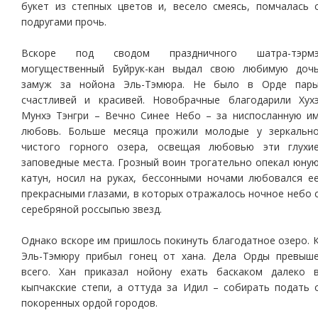
букет из степных цветов и, весело смеясь, помчалась 
подругами прочь.
Вскоре под сводом праздничного шатра-тэрм
могущественный Буйрук-кан выдал свою любимую доч
замуж за нойона Эль-Тэмюра. Не было в Орде пар
счастливей и красивей. Новобрачные благодарили Хух
Мунхэ Тэнгри – Вечно Синее Небо – за ниспосланную и
любовь. Больше месяца прожили молодые у зеркальн
чистого горного озера, освещая любовью эти глухи
заповедные места. Грозный воин трогательно опекал юну
катун, носил на руках, бессонными ночами любовался е
прекрасными глазами, в которых отражалось ночное небо 
серебряной россыпью звезд.
Однако вскоре им пришлось покинуть благодатное озеро. 
Эль-Тэмюру прибыл гонец от хана. Дела Орды превыш
всего. Хан приказал нойону ехать баскаком далеко 
кыпчакские степи, а оттуда за Идил – собирать подать 
покоренных ордой городов.