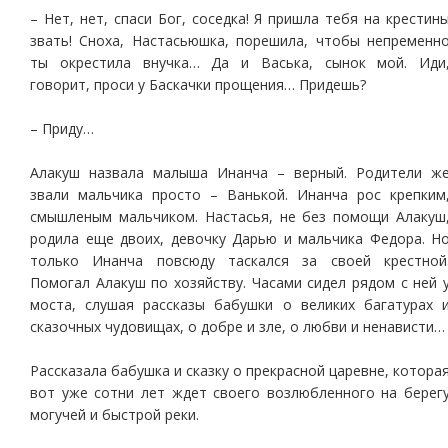
– Нет, нет, спаси Бог, соседка! Я пришла тебя на крестин
звать! Сноха, Настасьюшка, порешила, чтобы непременн
ты окрестила внучка… Да и Васька, сынок мой. Иди
говорит, проси у Баскачки прощения… Придешь?
– Приду…
Алакуш назвала малыша Инанча – верный. Родители ж
звали мальчика просто – Ванькой. Инанча рос крепким
смышленым мальчиком. Настасья, не без помощи Алакуш
родила еще двоих, девочку Дарью и мальчика Федора. Н
только Инанча повсюду таскался за своей крестной
Помогал Алакуш по хозяйству. Часами сидел рядом с ней 
моста, слушая рассказы бабушки о великих багатурах 
сказочных чудовищах, о добре и зле, о любви и ненависти…
Рассказала бабушка и сказку о прекрасной царевне, котора
вот уже сотни лет ждет своего возлюбленного на берег
могучей и быстрой реки.