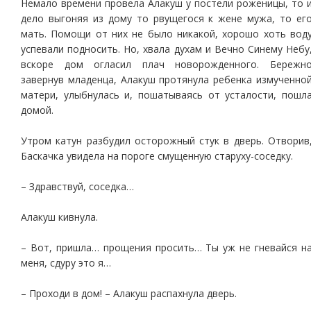
Немало времени провела Алакуш у постели роженицы, то 
дело выгоняя из дому то рвущегося к жене мужа, то ег
мать. Помощи от них не было никакой, хорошо хоть вод
успевали подносить. Но, хвала духам и Вечно Синему Небу
вскоре дом огласил плач новорожденного. Бережн
завернув младенца, Алакуш протянула ребенка измученно
матери, улыбнулась и, пошатываясь от усталости, пошл
домой.
Утром катун разбудил осторожный стук в дверь. Отворив
Баскачка увидела на пороге смущенную старуху-соседку.
– Здравствуй, соседка…
Алакуш кивнула.
– Вот, пришла… прощения просить… Ты уж не гневайся н
меня, сдуру это я…
– Проходи в дом! – Алакуш распахнула дверь.