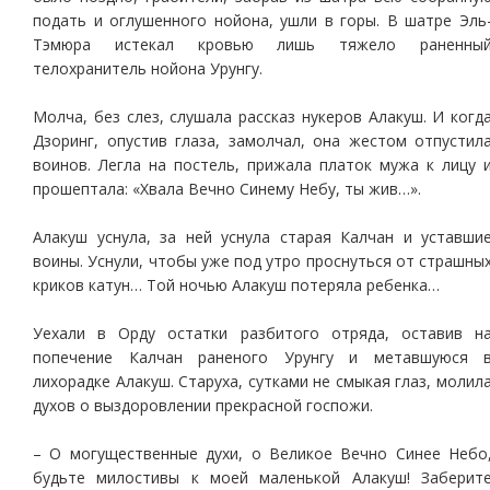
подать и оглушенного нойона, ушли в горы. В шатре Эль
Тэмюра истекал кровью лишь тяжело раненны
телохранитель нойона Урунгу.
Молча, без слез, слушала рассказ нукеров Алакуш. И когд
Дзоринг, опустив глаза, замолчал, она жестом отпустил
воинов. Легла на постель, прижала платок мужа к лицу 
прошептала: «Хвала Вечно Синему Небу, ты жив…».
Алакуш уснула, за ней уснула старая Калчан и уставши
воины. Уснули, чтобы уже под утро проснуться от страшны
криков катун… Той ночью Алакуш потеряла ребенка…
Уехали в Орду остатки разбитого отряда, оставив н
попечение Калчан раненого Урунгу и метавшуюся 
лихорадке Алакуш. Старуха, сутками не смыкая глаз, молил
духов о выздоровлении прекрасной госпожи.
– О могущественные духи, о Великое Вечно Синее Небо
будьте милостивы к моей маленькой Алакуш! Заберит