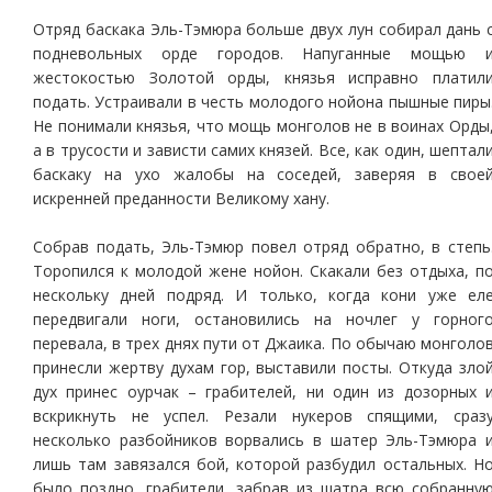
Отряд баскака Эль-Тэмюра больше двух лун собирал дань 
подневольных орде городов. Напуганные мощью 
жестокостью Золотой орды, князья исправно платил
подать. Устраивали в честь молодого нойона пышные пиры
Не понимали князья, что мощь монголов не в воинах Орды
а в трусости и зависти самих князей. Все, как один, шептал
баскаку на ухо жалобы на соседей, заверяя в свое
искренней преданности Великому хану.
Собрав подать, Эль-Тэмюр повел отряд обратно, в степь
Торопился к молодой жене нойон. Скакали без отдыха, п
нескольку дней подряд. И только, когда кони уже ел
передвигали ноги, остановились на ночлег у горног
перевала, в трех днях пути от Джаика. По обычаю монголо
принесли жертву духам гор, выставили посты. Откуда зло
дух принес оурчак – грабителей, ни один из дозорных 
вскрикнуть не успел. Резали нукеров спящими, сраз
несколько разбойников ворвались в шатер Эль-Тэмюра 
лишь там завязался бой, которой разбудил остальных. Н
было поздно, грабители, забрав из шатра всю собранну