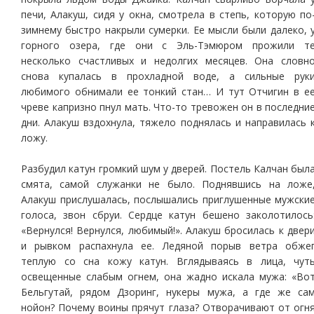
печи, Алакуш, сидя у окна, смотрела в степь, которую по
зимнему быстро накрыли сумерки. Ее мысли были далеко, 
горного озера, где они с Эль-Тэмюром прожили т
несколько счастливых и недолгих месяцев. Она словн
снова купалась в прохладной воде, а сильные рук
любимого обнимали ее тонкий стан… И тут Отчигин в е
чреве капризно пнул мать. Что-то тревожен он в последни
дни. Алакуш вздохнула, тяжело поднялась и направилась 
ложу.
Разбудил катун громкий шум у дверей. Постель Калчан был
смята, самой служанки не было. Поднявшись на ложе
Алакуш прислушалась, послышались приглушенные мужски
голоса, звон сбруи. Сердце катун бешено заколотилось
«Вернулся! Вернулся, любимый!». Алакуш бросилась к двер
и рывком распахнула ее. Ледяной порыв ветра обже
теплую со сна кожу катун. Вглядываясь в лица, чут
освещенные слабым огнем, она жадно искала мужа: «Во
Бельгутай, рядом Дзоринг, нукеры мужа, а где же са
нойон? Почему воины прячут глаза? Отворачивают от огн