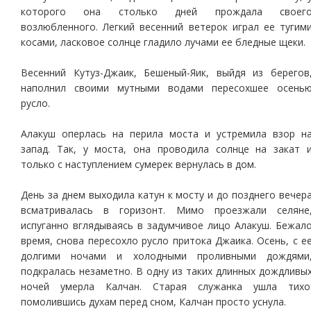
которого она столько дней прождала своег
возлюбленного. Легкий весенний ветерок играл ее тугим
косами, ласковое солнце гладило лучами ее бледные щеки.
Весенний Кутуз-Джаик, Бешеный-Яик, выйдя из берегов
наполнил своими мутными водами пересохшее осень
русло.
Алакуш оперлась на перила моста и устремила взор н
запад. Так, у моста, она проводила солнце на закат 
только с наступлением сумерек вернулась в дом.
День за днем выходила катун к мосту и до позднего вечер
всматривалась в горизонт. Мимо проезжали селяне
испуганно вглядываясь в задумчивое лицо Алакуш. Бежал
время, снова пересохло русло притока Джаика. Осень, с е
долгими ночами и холодными проливными дождями
подкралась незаметно. В одну из таких длинных дождливы
ночей умерла Калчан. Старая служанка ушла тихо
помолившись духам перед сном, Калчан просто уснула.