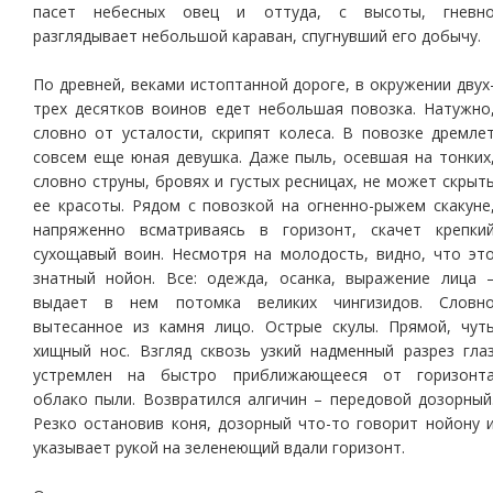
пасет небесных овец и оттуда, с высоты, гневн
разглядывает небольшой караван, спугнувший его добычу.
По древней, веками истоптанной дороге, в окружении двух
трех десятков воинов едет небольшая повозка. Натужно
словно от усталости, скрипят колеса. В повозке дремле
совсем еще юная девушка. Даже пыль, осевшая на тонких
словно струны, бровях и густых ресницах, не может скрыт
ее красоты. Рядом с повозкой на огненно-рыжем скакуне
напряженно всматриваясь в горизонт, скачет крепки
сухощавый воин. Несмотря на молодость, видно, что эт
знатный нойон. Все: одежда, осанка, выражение лица 
выдает в нем потомка великих чингизидов. Словн
вытесанное из камня лицо. Острые скулы. Прямой, чут
хищный нос. Взгляд сквозь узкий надменный разрез гла
устремлен на быстро приближающееся от горизонт
облако пыли. Возвратился алгичин – передовой дозорный
Резко остановив коня, дозорный что-то говорит нойону 
указывает рукой на зеленеющий вдали горизонт.