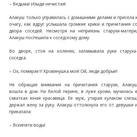
– Ведьма! Изыди нечистая!
Алакуш только управилась с домашними делами и присела 
очагу, как вдруг услышала громкие крики и причитания с
двора соседей. Несмотря на неприязнь старухи-матери
Алакуш поспешила к соседскому дому.
Во дворе, стоя на коленях, заламывала руки старуха
соседка.
– Ох, помирает! Кровинушка моя! Ой, люди добрые!
Не обращая внимания на причитания старухи, Алаку
вошла в дом. На белой перине, в луже крови, мучилась 
схватках юная красавица. Ее муж, утирая кулаком слезы
держал жену за руку. Алакуш оттолкнула его от девушки 
приказала:
– Вскипяти воды!