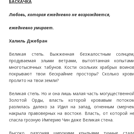
БАСКАЧКА
Любовь, которая ежедневно не возрождается,
ежедневно умирает.
Халиль Джебран
Великая степь. Выжженная безжалостным солнцем
продуваемая злыми ветрами, вытоптанная копытам
многотысячных табунов. Кости скольких храбрых воино
покрывают твои бескрайние просторы? Сколько кров
пролито на твои земли?
Великая степь. Но и она лишь малая часть могущественно
Золотой Орды, власть которой кровавым потоко
разлилась далеко за Идил на запад, огненным смерче
накрыла правоверных на востоке. Власть, от которой н
спасла грозную Империю Чин даже Великая стена.
Высоко, разгоняя широкими крыльями тучные стад