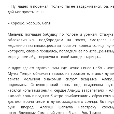
– Ну, ладно я побежал, только ты не задерживайся, ба, н
дай Бог простынешь!
– Хорошо, хорошо, беги!
Мальчик погладил бабушку по голове и убежал. Старуха
облокотившись подбородком на посох, смотрела н
медленно закатывающееся за горизонт колесо солнца, луч
которого, словно прощаясь, погладили ее по испещренном
морщинами лбу, сверкнули в тихой заводи старицы…..
И вдруг где-то вдалеке, там, где Вечно Синее Небо – Хух
Мунхэ Тэнгри обнимает землю, на горизонте, в алых луча
заката мелькнул знакомый силуэт всадника. Алаку
поднялась. Огненно-рыжий конь под всадником чут
касался копытами земли, сердце Алакуш затрепетало – Ал
Таолай! Конь и всадник быстро приближались, сбруя коня 
доспехи воина сияли в лучах заходящего солнца. Вытяну
руки вперед, Алакуш шагнула навстречу своем
возлюбленному. Сомнений уже не было – Эль-Тэмюр!