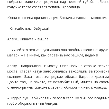
собраны, маленькая родинка над верхней губой, небесн
голубые глаза светятся теплом. Красавица.
Юная женщина приняла из рук Баскачки кувшин с молоком.
– Спасибо вам, бабушка!
Алакуш кивнула и вышла.
– Вылей это зелье! – услышала она злобный шепот старухи
матери. – Не иначе, как отравить нас решила, ведьма!
Алакуш направилась к мосту. Опершись на старые перил
моста, старая катун залюбовалась заходящим за горизон
солнцем. Закат окрасил редкие облака багрово красным
Где-то там, на закате, ее возлюбленный, мчится на свое
огненно-рыжем скакуне к своей любимой – к ней, к Алакуш.
– Тпрр-р-ру!!! Стой черт!!! – голос в стельку пьяного всадник
грубо оборвал мечты Алакуш.