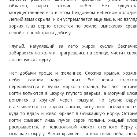
облаков, парит хозяин небес. Нет существ
могущественней его в этом бездонном небесном колодце
Легкий взмах крыла, и он устремляется еще выше, но взгля
зорких глаз верно стелется по земле, выискивая сред
серой степной травы добычу.
Глупый, нагулявший за лето жирок суслик беспечн
забирается на холм и, пригревшись на солнце, чистит сво
лоснящуюся шкурку.
Нет добычи проще и желаннее. Сложив крылья, хозяи
небес камнем падает вниз. Его перья золото
переливаются в лучах жаркого солнца. Вот-вот остры
когти вопьются в шкурку глупого зверька, а могучий клю
вонзится в хрупкий череп грызуна. Но суслик вдру
вытягивается на задних лапках, испуганно вглядываетс
куда-то вдаль и живо юркает в ближайшую норку. Остры
когти срывают лишь пучок серой полыни, хищный клю
раскрывается, и недовольный клекот степного беркут
оглашает округу. Взмах крыльев – и властелин неба снов