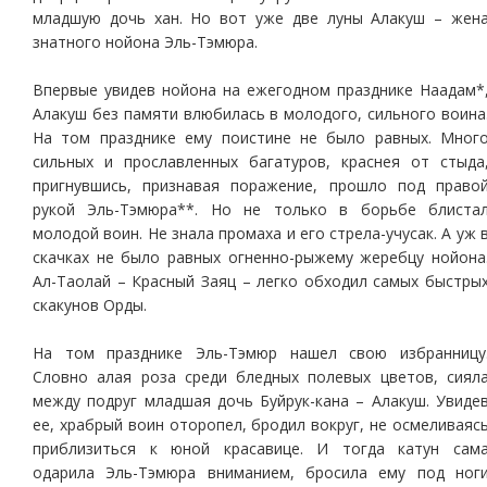
младшую дочь хан. Но вот уже две луны Алакуш – жен
знатного нойона Эль-Тэмюра.
Впервые увидев нойона на ежегодном празднике Наадам*
Алакуш без памяти влюбилась в молодого, сильного воина
На том празднике ему поистине не было равных. Мног
сильных и прославленных багатуров, краснея от стыда
пригнувшись, признавая поражение, прошло под право
рукой Эль-Тэмюра**. Но не только в борьбе блиста
молодой воин. Не знала промаха и его стрела-учусак. А уж 
скачках не было равных огненно-рыжему жеребцу нойона
Ал-Таолай – Красный Заяц – легко обходил самых быстры
скакунов Орды.
На том празднике Эль-Тэмюр нашел свою избранницу
Словно алая роза среди бледных полевых цветов, сиял
между подруг младшая дочь Буйрук-кана – Алакуш. Увиде
ее, храбрый воин оторопел, бродил вокруг, не осмеливаяс
приблизиться к юной красавице. И тогда катун сам
одарила Эль-Тэмюра вниманием, бросила ему под ног