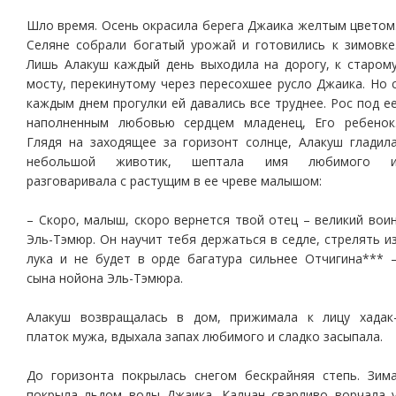
Шло время. Осень окрасила берега Джаика желтым цветом
Селяне собрали богатый урожай и готовились к зимовке
Лишь Алакуш каждый день выходила на дорогу, к старом
мосту, перекинутому через пересохшее русло Джаика. Но 
каждым днем прогулки ей давались все труднее. Рос под е
наполненным любовью сердцем младенец, Его ребенок
Глядя на заходящее за горизонт солнце, Алакуш гладил
небольшой животик, шептала имя любимого 
разговаривала с растущим в ее чреве малышом:
– Скоро, малыш, скоро вернется твой отец – великий вои
Эль-Тэмюр. Он научит тебя держаться в седле, стрелять и
лука и не будет в орде багатура сильнее Отчигина*** 
сына нойона Эль-Тэмюра.
Алакуш возвращалась в дом, прижимала к лицу хадак
платок мужа, вдыхала запах любимого и сладко засыпала.
До горизонта покрылась снегом бескрайняя степь. Зим
покрыла льдом воды Джаика. Калчан сварливо ворчала 