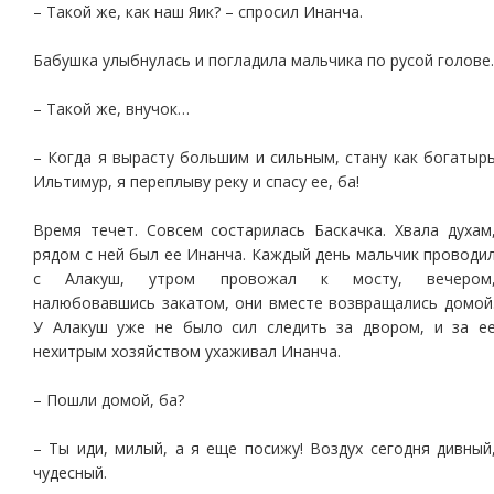
– Такой же, как наш Яик? – спросил Инанча.
Бабушка улыбнулась и погладила мальчика по русой голове.
– Такой же, внучок…
– Когда я вырасту большим и сильным, стану как богатыр
Ильтимур, я переплыву реку и спасу ее, ба!
Время течет. Совсем состарилась Баскачка. Хвала духам
рядом с ней был ее Инанча. Каждый день мальчик проводи
с Алакуш, утром провожал к мосту, вечером
налюбовавшись закатом, они вместе возвращались домой
У Алакуш уже не было сил следить за двором, и за е
нехитрым хозяйством ухаживал Инанча.
– Пошли домой, ба?
– Ты иди, милый, а я еще посижу! Воздух сегодня дивный
чудесный.