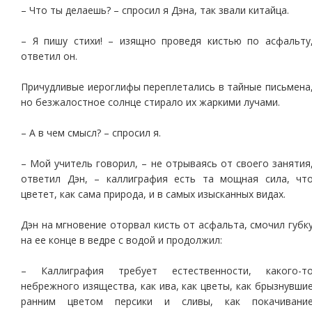
– Что ты делаешь? – спросил я Дэна, так звали китайца.
– Я пишу стихи! – изящно проведя кистью по асфальту
ответил он.
Причудливые иероглифы переплетались в тайные письмена
но безжалостное солнце стирало их жаркими лучами.
– А в чем смысл? – спросил я.
– Мой учитель говорил, – не отрываясь от своего занятия
ответил Дэн, – каллиграфия есть та мощная сила, чт
цветет, как сама природа, и в самых изысканных видах.
Дэн на мгновение оторвал кисть от асфальта, смочил губк
на ее конце в ведре с водой и продолжил:
– Каллиграфия требует естественности, какого-т
небрежного изящества, как ива, как цветы, как брызнувши
ранним цветом персики и сливы, как покачивани