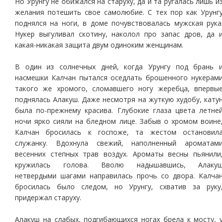
Но Урунгу не обижался на старуху, да и та ругалась лишь и
желания потешить свое самолюбие. С тех пор как Урунг
поднялся на ноги, в доме почувствовалась мужская рука
Нукер выгуливал скотину, наколол про запас дров, да 
какая-никакая защита двум одиноким женщинам.
В один из солнечных дней, когда Урунгу под брань 
насмешки Калчан пытался оседлать брошенного нукерам
такого же хромого, сломавшего ногу жеребца, впервы
поднялась Алакуш. Даже несмотря на жуткую худобу, кату
была по-прежнему красива. Глубокие глаза цвета летне
ночи ярко сияли на бледном лице. Забыв о хромом воине
Калчан бросилась к госпоже, та жестом остановил
служанку. Вдохнула свежий, наполненный ароматам
весенних степных трав воздух. Ароматы весны пьянили
кружилась голова. Вволю надышавшись, Алаку
нетвердыми шагами направилась прочь со двора. Калча
бросилась было следом, но Урунгу, схватив за руку
придержал старуху.
Алакуш на слабых, подгибающихся ногах брела к мосту, 