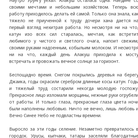
Наутро Урунгу уехал. Алакуш осталась одна. Наедине с
своими мечтами и небольшим хозяйством. Теперь вс
работу приходилось делать ей самой. Только она знала, ка
тяжело не приученной к труду дочери хана дается н
первый взгляд нехитрая работа. Но несмотря ни на что
катун изо всех сил старалась, мечтая, как встрети
любимого у чистого и светлого очага, напоит свежим
своими руками надоенным, кобыльим молоком. И несмотр
ни на что, каждый день Алакуш приходила к мост
встречать и провожать вечное солнце за горизонт.
Беспощадно время. Снегом покрылись деревья на берег
Джаика, годы окрасили серебром длинные косы катун. Год
и тяжелый труд состарили некогда молодую госпожу
Прекрасное лицо изломали морщины, нежные руки огрубел
от работы. И только глаза, прекрасные глаза цвета ноч
были наполнены любовью. Ничто не вечно, лишь любовь 
Вечно Синее Небо не подвластны времени.
Выросло за эти годы селение. Незаметно превратилось 
городок. Урусы, кыпчаки, татары заселяли благодатны