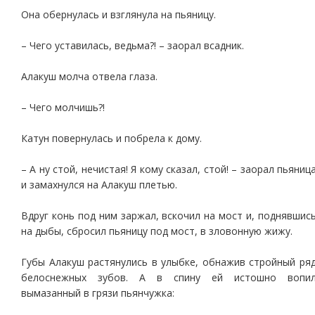
Она обернулась и взглянула на пьяницу.
– Чего уставилась, ведьма?! – заорал всадник.
Алакуш молча отвела глаза.
– Чего молчишь?!
Катун повернулась и побрела к дому.
– А ну стой, нечистая! Я кому сказал, стой! – заорал пьяниц
и замахнулся на Алакуш плетью.
Вдруг конь под ним заржал, вскочил на мост и, поднявшис
на дыбы, сбросил пьяницу под мост, в зловонную жижу.
Губы Алакуш растянулись в улыбке, обнажив стройный ря
белоснежных зубов. А в спину ей истошно вопи
вымазанный в грязи пьянчужка: