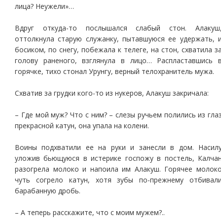
лица? Неужели»…
Вдруг откуда-то послышался слабый стон. Алакуш
оттолкнула старую служанку, пытавшуюся ее удержать, 
босиком, по снегу, побежала к телеге, на стон, схватила з
голову раненого, взглянула в лицо… Распластавшись 
горячке, тихо стонал Урунгу, верный телохранитель мужа.
Схватив за грудки кого-то из нукеров, Алакуш закричала:
– Где мой муж? Что с ним? – слезы ручьем полились из гла
прекрасной катун, она упала на колени.
Воины подхватили ее на руки и занесли в дом. Насил
уложив бьющуюся в истерике госпожу в постель, Калча
разогрела молоко и напоила им Алакуш. Горячее молок
чуть согрело катун, хотя зубы по-прежнему отбивал
барабанную дробь.
– А теперь расскажите, что с моим мужем?..