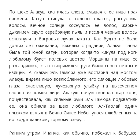
По щеке Алакуш скатилась слеза, смывая с ее лица пра
времени. Катун стянула с головы платок, распустил
волосы, вечное солнце коснулось ее волос, жарки
дыханием сдуло серебряную пыль и иссиня черные волос
вспыхнули в багровых лучах заката. Как будто не был
долгих лет ожидания, тяжелых страданий, Алакуш снов
была той юной катун, которая когда-то кинула под ног
любимому букет полевых цветов. Морщины на лице е
разгладились, стан выпрямился, руки были снова нежны 
изящны. А скакун Эль-Тэмюра уже воспарил над мостом
Алакуш видела лицо возлюбленного, его сияющие любовь
глаза, счастливую, лучезарную улыбку на высеченно
словно из камня лице. Алакуш почувствовала жар коня
почувствовала, как сильные руки Эль-Тэмюра подхватил
ее, она обняла за шею любимого. Ал-Таолай одни
прыжком взмыл в Вечно Синее Небо, унося влюбленных н
восход, к далекому горному озеру…
Ранним утром Инанча, как обычно, побежал к бабушке