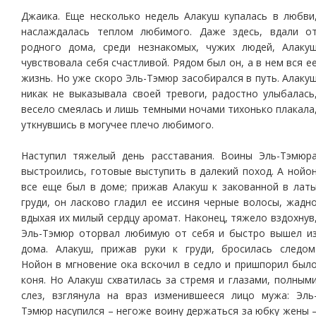
Джаика. Еще несколько недель Алакуш купалась в любви
наслаждалась теплом любимого. Даже здесь, вдали о
родного дома, среди незнакомых, чужих людей, Алаку
чувствовала себя счастливой. Рядом был он, а в нем вся е
жизнь. Но уже скоро Эль-Тэмюр засобирался в путь. Алаку
никак не выказывала своей тревоги, радостно улыбалась
весело смеялась и лишь темными ночами тихонько плакала
уткнувшись в могучее плечо любимого.
Наступил тяжелый день расставания. Воины Эль-Тэмюр
выстроились, готовые выступить в далекий поход. А нойо
все еще был в доме; прижав Алакуш к закованной в лат
груди, он ласково гладил ее иссиня черные волосы, жадн
вдыхая их милый сердцу аромат. Наконец, тяжело вздохнув
Эль-Тэмюр оторвал любимую от себя и быстро вышел и
дома. Алакуш, прижав руки к груди, бросилась следом
Нойон в мгновение ока вскочил в седло и пришпорил был
коня. Но Алакуш схватилась за стремя и глазами, полным
слез, взглянула на враз изменившееся лицо мужа: Эль
Тэмюр насупился – негоже воину держаться за юбку жены 