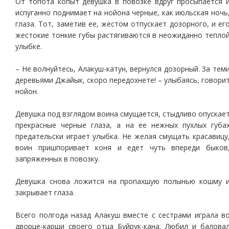
От топота копыт девушка в повозке вдруг просыпается 
испуганно поднимает на нойона черные, как июльская ночь
глаза. Тот, заметив ее, жестом отпускает дозорного, и ег
жестокие тонкие губы растягиваются в неожиданно тепло
улыбке.
– Не волнуйтесь, Алакуш-катун, вернулся дозорный. За тем
деревьями Джайык, скоро передохнете! – улыбаясь, говори
нойон.
Девушка под взглядом воина смущается, стыдливо опускае
прекрасные черные глаза, а на ее нежных пухлых губа
предательски играет улыбка. Не желая смущать красавицу
воин пришпоривает коня и едет чуть впереди быков
запряженных в повозку.
Девушка снова ложится на пропахшую полынью кошму 
закрывает глаза.
Всего полгода назад Алакуш вместе с сестрами играла в
дворце-карши своего отца Буйрук-кана. Любил и балова