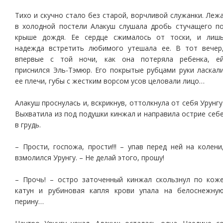
Тихо и скучно стало без старой, ворчливой служанки. Леж
в холодной постели Алакуш слушала дробь стучащего п
крыше дождя. Ее сердце сжималось от тоски, и лиш
надежда встретить любимого утешала ее. В тот вечер
впервые с той ночи, как она потеряла ребенка, е
приснился Эль-Тэмюр. Его покрытые рубцами руки ласкал
ее плечи, губы с жестким ворсом усов целовали лицо…
Алакуш проснулась и, вскрикнув, оттолкнула от себя Урунгу
Выхватила из под подушки кинжал и направила острие себ
в грудь.
– Прости, госпожа, прости!!! – упав перед ней на колени
взмолился Урунгу. – Не делай этого, прошу!
– Прочь! – остро заточенный кинжал скользнул по кож
катун и рубиновая капля крови упала на белоснежну
перину…