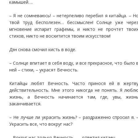
камышей….
– Я не сомневаюсь! – нетерпеливо перебил я китайца. – Н
твой труд бесполезен… бессмыслен! Солнце уже чере
мгновение испарит графемы, и никто не прочтет твои
стихов, никто не восхитится твоим искусством!
Дэн снова смочил кисть в воде.
– Солнце впитает в себя воду, и все прекрасное, что было 
ней – стихи, – украсят Вечность.
Китайцы любят Вечность. Часто принося ей в жертв
действительность. Мне этого никогда не понять. Я любл
жизнь, а Вечность начинается там, где, увы, жизн
заканчивается.
– Не лучше ли украсить жизнь? – раздраженно спросил я. 
Украсить все, что вокруг нас?
– Вокруг нас только Вечность… – ответил китаец.