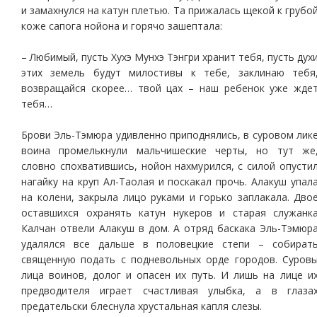
и замахнулся на катун плетью. Та прижалась щекой к грубо
коже сапога нойона и горячо зашептала:
– Любимый, пусть Хухэ Мунхэ Тэнгри хранит тебя, пусть дух
этих земель будут милостивы к тебе, заклинаю тебя
возвращайся скорее… твой цах – наш ребенок уже жде
тебя…
Брови Эль-Тэмюра удивленно приподнялись, в суровом лик
воина промелькнули мальчишеские черты, но тут же
словно спохватившись, нойон нахмурился, с силой опусти
нагайку на круп Ал-Таолая и поскакал прочь. Алакуш упал
на колени, закрыла лицо руками и горько заплакала. Дво
оставшихся охранять катун нукеров и старая служанк
Калчан отвели Алакуш в дом. А отряд баскака Эль-Тэмюр
удалялся все дальше в половецкие степи – собират
священную подать с подневольных орде городов. Суров
лица воинов, долог и опасен их путь. И лишь на лице и
предводителя играет счастливая улыбка, а в глаза
предательски блеснула хрустальная капля слезы.