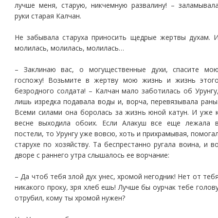
лучше меня, старую, никчемную развалину! – заламывал
руки старая Калчан.
Не забывала старуха приносить щедрые жертвы духам. 
молилась, молилась, молилась…
– Заклинаю вас, о могущественные духи, спасите мо
госпожу! Возьмите в жертву мою жизнь и жизнь этог
безродного солдата! – Калчан мало заботилась об Урунгу
лишь изредка подавала воды и, ворча, перевязывала раны
Всеми силами она боролась за жизнь юной катун. И уже 
весне выходила обоих. Если Алакуш все еще лежала 
постели, то Урунгу уже вовсю, хоть и прихрамывая, помога
старухе по хозяйству. Та беспрестанно ругала воина, и в
дворе с раннего утра слышалось ее ворчание:
– Да чтоб тебя злой дух унес, хромой негодник! Нет от теб
никакого проку, зря хлеб ешь! Лучше бы оурчак тебе голов
отрубил, кому ты хромой нужен?