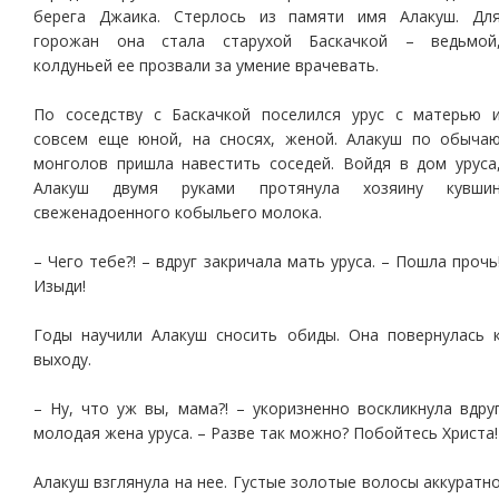
берега Джаика. Стерлось из памяти имя Алакуш. Дл
горожан она стала старухой Баскачкой – ведьмой
колдуньей ее прозвали за умение врачевать.
По соседству с Баскачкой поселился урус с матерью 
совсем еще юной, на сносях, женой. Алакуш по обыча
монголов пришла навестить соседей. Войдя в дом уруса
Алакуш двумя руками протянула хозяину кувши
свеженадоенного кобыльего молока.
– Чего тебе?! – вдруг закричала мать уруса. – Пошла прочь
Изыди!
Годы научили Алакуш сносить обиды. Она повернулась 
выходу.
– Ну, что уж вы, мама?! – укоризненно воскликнула вдру
молодая жена уруса. – Разве так можно? Побойтесь Христа!
Алакуш взглянула на нее. Густые золотые волосы аккуратн