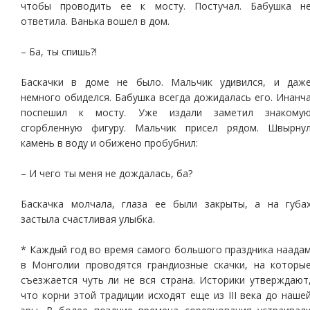
чтобы проводить ее к мосту. Постучал. Бабушка н
ответила. Ванька вошел в дом.
– Ба, ты спишь?!
Баскачки в доме не было. Мальчик удивился, и даж
немного обиделся. Бабушка всегда дожидалась его. Инанч
поспешил к мосту. Уже издали заметил знакому
сгорбленную фигуру. Мальчик присел рядом. Швырну
камень в воду и обижено пробубнил:
– И чего ты меня не дождалась, ба?
Баскачка молчала, глаза ее были закрыты, а на губа
застыла счастливая улыбка.
* Каждый год во время самого большого праздника наада
в Монголии проводятся грандиозные скачки, на которы
съезжается чуть ли не вся страна. Историки утверждают
что корни этой традиции исходят еще из III века до наше