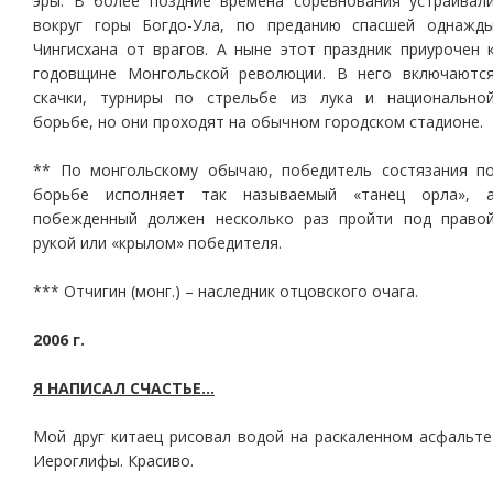
эры. В более поздние времена соревнования устраивал
вокруг горы Богдо-Ула, по преданию спасшей однажд
Чингисхана от врагов. А ныне этот праздник приурочен 
годовщине Монгольской революции. В него включаютс
скачки, турниры по стрельбе из лука и национально
борьбе, но они проходят на обычном городском стадионе.
** По монгольскому обычаю, победитель состязания п
борьбе исполняет так называемый «танец орла», 
побежденный должен несколько раз пройти под право
рукой или «крылом» победителя.
*** Отчигин (монг.) – наследник отцовского очага.
2006 г.
Я НАПИСАЛ СЧАСТЬЕ…
Мой друг китаец рисовал водой на раскаленном асфальте
Иероглифы. Красиво.