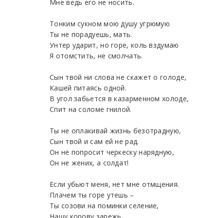
Мне ведь его не носить.
Тонким сукном мою душу угрюмую
Ты не порадуешь, мать.
Унтер ударит, но горе, коль вздумаю
Я отомстить, не смолчать.
Сын твой ни слова не скажет о голоде,
Кашей питаясь одной.
В угол забьется в казарменном холоде,
Спит на соломе гнилой.
Ты не оплакивай жизнь безотрадную,
Сын твой и сам ей не рад.
Он не попросит черкеску нарядную,
Он не жених, а солдат!
Если убьют меня, нет мне отмщения.
Плачем ты горе утешь –
Ты созови на поминки селение,
Нашу корову зарежь.