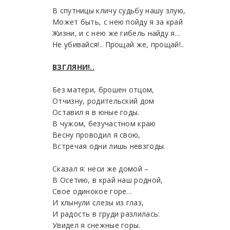
В спутницы кличу судьбу нашу злую,
Может быть, с нею пойду я за край
Жизни, и с нею же гибель найду я…
Не убивайся!.. Прощай же, прощай!..
ВЗГЛЯНИ!..
Без матери, брошен отцом,
Отчизну, родительский дом
Оставил я в юные годы.
В чужом, безучастном краю
Весну проводил я свою,
Встречая одни лишь невзгоды.
Сказал я: неси же домой –
В Осетию, в край наш родной,
Свое одинокое горе…
И хлынули слезы из глаз,
И радость в груди разлилась:
Увидел я снежные горы.