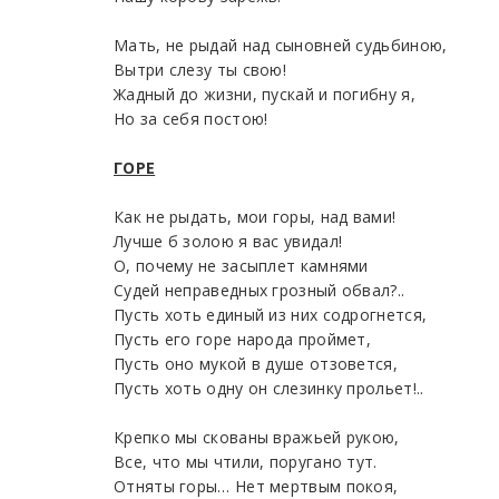
Мать, не рыдай над сыновней судьбиною,
Вытри слезу ты свою!
Жадный до жизни, пускай и погибну я,
Но за себя постою!
ГОРЕ
Как не рыдать, мои горы, над вами!
Лучше б золою я вас увидал!
О, почему не засыплет камнями
Судей неправедных грозный обвал?..
Пусть хоть единый из них содрогнется,
Пусть его горе народа проймет,
Пусть оно мукой в душе отзовется,
Пусть хоть одну он слезинку прольет!..
Крепко мы скованы вражьей рукою,
Все, что мы чтили, поругано тут.
Отняты горы… Нет мертвым покоя,