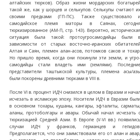
алтайских тюрков). Образ жизни мордарских богатыре
такой же, как у шорцев и селькупов. Селькупы считают и
своими предками (ГП-ПС). Также существовало 
самодийское племя маторы в Саянах, сегодн
тюркизированное (АМ-П, стр. 143). Вероятно, историческа
ситуация была такой: протоугросамодийцы были 
зависимости от старых восточно-иранских обитателе
Алтая и Саян, племен алан-асов, потомков саков и тохар
Но пришло время, когда они покинули эти земли, и угро
самодийцы стали владеть ими (землями). Последни
представители таштыкской культуры, племена асы/аз
были покорены древними тюрками в VIII в.
После VI в. процент ИДЧ снизился в целом в Евразии и нача
исчезать в исламскую эпоху. Носители ИДЧ в Евразии был
в основном тохары, кушаны, кангары, эфталиты, сарматы
аланы, протоболгары и авары. Обычай начал исчезать 
тюркизацией Средней Азии. В Европе (V-VI вв.) появилис
случаи ИДЧ у франков, германцев и гепидов
Предполагается, что они заимствовали его от алан и авар