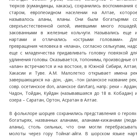
тюрков (кумандинцы, хакасы), сохранились воспоминания 
старом, европеоидном населении на Алтае, которо
называлось аланы, яланы. Они были богатырями с
сверхъестественной силой, имевшими много лошадей
закованными в железные кольчуги. Назывались еще 
нартами и отличались «острыми головами». Дл
превращения человека в «ялана», согласно селькупам, над
еще с младенчества придавливать головку повязкой дл
удлинения головы. Оказывается, топонимы, производные о
«алан» встречаются и на востоке, в Южной Сибири, Алтае
Хакасии и Туве. А.М. Малолетко открывает имена ре
завершающихся на -дон, -дан, -тон (аланское название рек
совр. осетинское don, аланское dan/tan), напр.: реки – Ардан
Чадон, Тойдан, Куйдан (называвшаяся до 18 в. Кобадан) 
озера – Саратан, Ортон, Асратан в Алтае.
В фольклоре шорцев сохранились представления о героях
богатырях, названных аланами, аланами-кижанами (люди
аланы), столь сильных, что они могли перебрасыват
молоты через гору Тойнаг-айги. В шорском языке нар