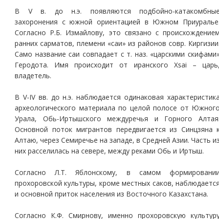
В V в. до н.э. появляются подбойно-катакомбны
захоронения с южной ориентацией в Южном Приуралье
Согласно Р.Б. Измайлову, это связано с происхождение
ранних сарматов, племени «саи» из районов совр. Киргизии
Само название саи совпадает с т. наз. «царскими скифами
Геродота. Имя происходит от иранского Xsai – царь
владетель.
В V-IV вв. до н.э. наблюдается одинаковая характеристик
археологического материала по целой полосе от Южног
Урала, Обь-Иртышского междуречья и Горного Алтая
Основной поток мигрантов передвигается из Синцзяна 
Алтаю, через Семиречье на западе, в Средней Азии. Часть и
них расселилась на севере, между реками Обь и Иртыш.
Согласно Л.Т. Яблонскому, в самом формировани
прохоровской культуры, кроме местных саков, наблюдаетс
и основной приток населения из Восточного Казахстана.
Согласно К.Ф. Смирнову, именно прохоровскую культур