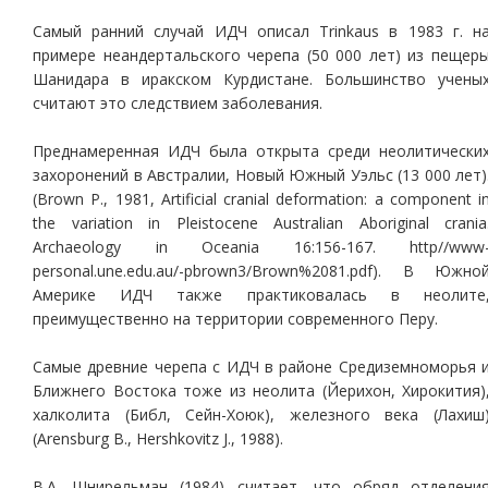
Самый ранний случай ИДЧ описал Trinkaus в 1983 г. н
примере неандертальского черепа (50 000 лет) из пещер
Шанидара в иракском Курдистане. Большинство учены
считают это следствием заболевания.
Преднамеренная ИДЧ была открыта среди неолитически
захоронений в Австралии, Новый Южный Уэльс (13 000 лет)
(Brown P., 1981, Artificial cranial deformation: a component i
the variation in Pleistocene Australian Aboriginal crania
Archaeology in Oceania 16:156-167. http//www
personal.une.edu.au/-pbrown3/Brown%2081.pdf). В Южно
Америке ИДЧ также практиковалась в неолите
преимущественно на территории современного Перу.
Самые древние черепа с ИДЧ в районе Средиземноморья 
Ближнего Востока тоже из неолита (Йерихон, Хирокития)
халколита (Библ, Сейн-Хоюк), железного века (Лахиш
(Arensburg B., Hershkovitz J., 1988).
В.А. Шнирельман (1984) считает, что обряд отделени