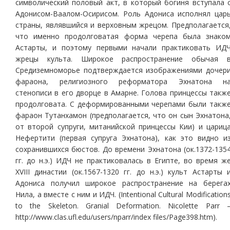
символический половый акт, в который богиня вступала 
Адонисом-Ваалом-Осирисом. Роль Адониса исполнял цар
страны, являвшийся и верховным жрецом. Предполагается
что именно продолговатая форма черепа была знако
Астарты, и поэтому первыми начали практиковать ИД
жрецы культа. Широкое распространение обычая 
Средиземноморье подтверждается изображениями дочер
фараона, религиозного реформатора Эхнатона н
стенописи в его дворце в Амарне. Голова принцессы такж
продолговата. С деформированными черепами были такж
фараон Тутанхамон (предполагается, что он сын Эхнатона
от второй супруги, митанийской принцессы Кии) и цариц
Нефертити (первая супруга Эхнатона), как это видно и
сохранившихся бюстов. До времени Эхнатона (ок.1372-135
гг. до н.э.) ИДЧ не практиковалась в Египте, во время ж
XVIII династии (ок.1567-1320 гг. до н.э.) культ Астарты 
Адониса получил широкое распространение на берега
Нила, а вместе с ним и ИДЧ. (Intentional Cultural Modification
to the Skeleton. Granial Deformation. Nicolette Parr 
http://www.clas.ufl.edu/users/nparr/index files/Page398.htm).