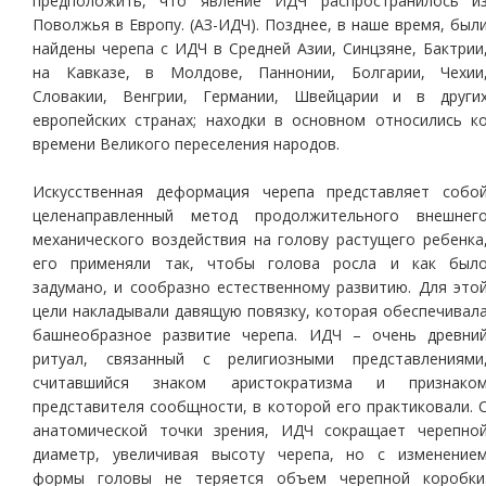
предположить, что явление ИДЧ распространилось и
Поволжья в Европу. (АЗ-ИДЧ). Позднее, в наше время, был
найдены черепа с ИДЧ в Средней Азии, Синцзяне, Бактрии
на Кавказе, в Молдове, Паннонии, Болгарии, Чехии
Словакии, Венгрии, Германии, Швейцарии и в други
европейских странах; находки в основном относились к
времени Великого переселения народов.
Искусственная деформация черепа представляет собо
целенаправленный метод продолжительного внешнег
механического воздействия на голову растущего ребенка
его применяли так, чтобы голова росла и как был
задумано, и сообразно естественному развитию. Для это
цели накладывали давящую повязку, которая обеспечивал
башнеобразное развитие черепа. ИДЧ – очень древни
ритуал, связанный с религиозными представлениями
считавшийся знаком аристократизма и признако
представителя сообщности, в которой его практиковали. 
анатомической точки зрения, ИДЧ сокращает черепно
диаметр, увеличивая высоту черепа, но с изменение
формы головы не теряется объем черепной коробки