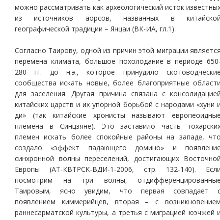
можно рассматривать как археологический исток известны
из источников аорсов, названных в китайско
географической традиции – Янцаи (ВК-ИА, гл.1).
Согласно Таирову, одной из причин этой миграции являетс
перемена климата, большое похолодание в периоде 650
280 гг. до н.э., которое принудило скотоводчески
сообщества искать новые, более благоприятные област
для заселения. Другая причина связана с консолидацие
китайских царств и их упорной борьбой с народами «хуни 
ди» (так китайские хронисты называют европеоидны
племена в Синцзяне). Это заставило часть тохарски
племен искать более спокойные районы на западе, чт
создало «эффект падающего домино» и появлени
синхронной волны переселений, достигающих Восточно
Европы (АТ-КВТРСК-ВДИ-1-2006, стр. 132-140). Есл
посмотрим на три волны, отдифференцированны
Таировым, ясно увидим, что первая совпадает 
появлением киммерийцев, вторая – с возникновение
раннесарматской культуры, а третья с миграцией юэчжей 