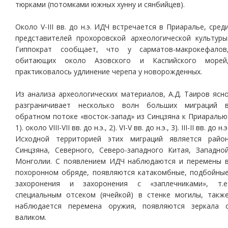
тюрками (потомками южных хунну и сянбийцев).
Около V-III вв. до н.э. ИДЧ встречается в Приаралье, сред
представителей прохоровской археологической культуры
Гиппократ сообщает, что у сарматов-макрокефалов
обитающих около Азовского и Каспийского морей
практиковалось удлинение черепа у новорожденных.
Из анализа археологических материалов, А.Д. Таиров ясн
разграничивает несколько волн больших миграций 
обратном потоке «восток-запад» из Синцзяна к Приаралью
1). около VIII-VII вв. до н.э., 2). VI-V вв. до н.э., 3). III-II вв. до н.э
Исходной территорией этих миграций является райо
Синцзяна, Северного, Северо-западного Китая, Западно
Монголии. С появлением ИДЧ наблюдаются и перемены 
похоронном обряде, появляются катакомбные, подбойны
захоронения и захоронения с «заплечниками», т.е
специальным отсеком (ячейкой) в стенке могилы, такж
наблюдается перемена оружия, появляются зеркала 
валиком.