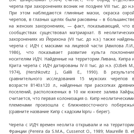
черепа при захоронениях возник не позднее VIII тыс. до н.э
При этом наблюдаются глиняные маски, окраска охро
черепов, в глазных щелях были раковины – в большинств
на женских захоронениях, — факт, показывающий, что 
сообществах существовал матриархат. В неолитически
захоронениях из Йерихона (VII тыс. до н.э.) также найден
черепа с ИДЧ с масками на лицевой части (Авилова Л.И.
1986), что показывает развитие культа поклонени
носителям ИДЧ. Найденные на территории Ливана, Кипра 
Крита черепа с ИДЧ датированы IV-II тыс. до н.э. (Ozbek M.
1974), (Hershkovitz J., Galili E., 1990). В результат
сравнительного исследования 15 мужских черепов 
возрасте 8140±120 л., найденных при раскопках древни
поселений, расположенных в 10 км южнее залива Хайфы
считается, что первая колонизация о. Кипр неолитическим
племенами произошла с ближневосточного побережь
(сравните название Кипр с кадским kipru – берег).
Черепа с ИДЧ времен неолита открывали и на территори
Франции (Pereira da S.M.A., Cussenot O., 1989; Maureille B. e