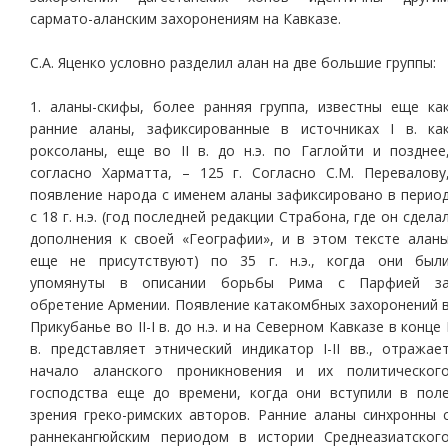
сармато-аланским захоронениям на Кавказе.
С.А. Яценко условно разделил алан на две большие группы:
1. аланы-скифы, более ранняя группа, известны еще ка
ранние аланы, зафиксированные в источниках I в. ка
роксоланы, еще во II в. до н.э. по Гаглойти и позднее
согласно Харматта, – 125 г. Согласно С.М. Перевалову
появление народа с именем аланы зафиксировано в перио
с 18 г. н.э. (год последней редакции Страбона, где он сдела
дополнения к своей «Географии», и в этом тексте алан
еще не присутствуют) по 35 г. н.э., когда они был
упомянуты в описании борьбы Рима с Парфией з
обретение Армении. Появление катакомбных захоронений 
Прикубанье во II-I в. до н.э. и на Северном Кавказе в конце 
в. представляет этнический индикатор I-II вв., отражае
начало аланского проникновения и их политическог
господства еще до времени, когда они вступили в пол
зрения греко-римских авторов. Ранние аланы синхронны 
раннекангюйским периодом в истории Среднеазиатског