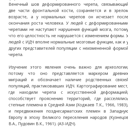
Венечный шов деформированного черепа, связывающи
две части фронтальной кости, сохраняется и в зрело
возрасте, а у нормальных черепов он исчезает посл
окончания роста человека. У людей с деформированным
черепами не наступают нарушения функций мозга, потом
что его целостность не нарушается с изменением формы. 
людей с ИДЧ вполне нормальные мозговые функции, как и 
других представителей популяции с неизмененной формо
черепа.
Изучение этого явления очень важно для археологии
потому что оно представляется маркером древни
миграций и обозначает наличие родственных связе
популяций, практиковавших ИДЧ. Картографирование мест
где находили черепа с искусственной деформацией
способствует прояснению территорий, где расселялис
степные племена в Средней Азии (Ходжаев Т.К., 1966, 1983)
и передвижения позднесарматских племен в Западну
Европу в эпоху Великого переселения народов (Кузнецо
В.А., Пудовин В.К., 1961). (АЗ-ИДЧ).