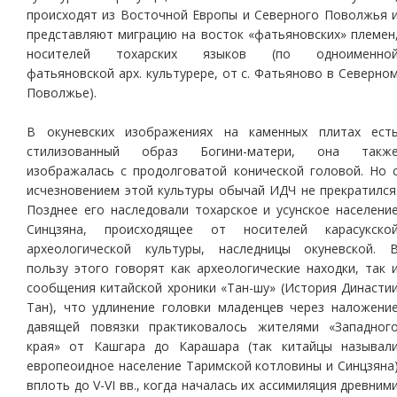
происходят из Восточной Европы и Северного Поволжья 
представляют миграцию на восток «фатьяновских» племен
носителей тохарских языков (по одноименно
фатьяновской арх. культурере, от с. Фатьяново в Северно
Поволжье).
В окуневских изображениях на каменных плитах ест
стилизованный образ Богини-матери, она такж
изображалась с продолговатой конической головой. Но 
исчезновением этой культуры обычай ИДЧ не прекратился
Позднее его наследовали тохарское и усунское населени
Синцзяна, происходящее от носителей карасукско
археологической культуры, наследницы окуневской. 
пользу этого говорят как археологические находки, так 
сообщения китайской хроники «Тан-шу» (История Династи
Тан), что удлинение головки младенцев через наложени
давящей повязки практиковалось жителями «Западног
края» от Кашгара до Карашара (так китайцы называл
европеоидное население Таримской котловины и Синцзяна
вплоть до V-VI вв., когда началась их ассимиляция древним