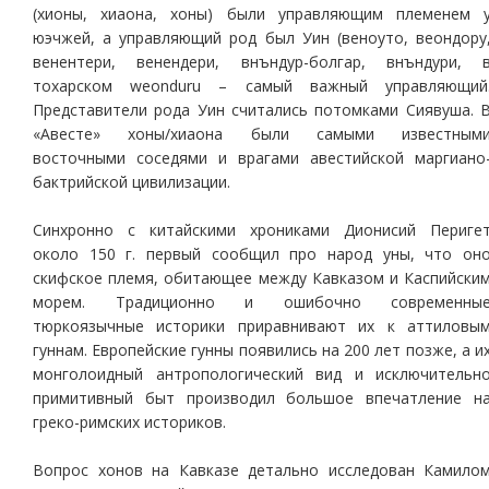
(хионы, хиаона, хоны) были управляющим племенем 
юэчжей, а управляющий род был Уин (веноуто, веондору
венентери, венендери, внъндур-болгар, внъндури, 
тохарском weonduru – самый важный управляющий
Представители рода Уин считались потомками Сиявуша. 
«Авесте» хоны/хиаона были самыми известным
восточными соседями и врагами авестийской маргиано
бактрийской цивилизации.
Синхронно с китайскими хрониками Дионисий Периге
около 150 г. первый сообщил про народ уны, что он
скифское племя, обитающее между Кавказом и Каспийски
морем. Традиционно и ошибочно современны
тюркоязычные историки приравнивают их к аттиловы
гуннам. Европейские гунны появились на 200 лет позже, а и
монголоидный антропологический вид и исключительн
примитивный быт производил большое впечатление н
греко-римских историков.
Вопрос хонов на Кавказе детально исследован Камило