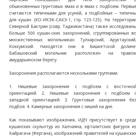
обыкновенных грунтовых ямах и в ямах с подбоем. Первы
считаются типичными для усуней, а подбойные – типичн
для кушан. (КО-ИКЭК-САКЭ-1, стр. 123-125). На территори
Северной Бактрии (совр. Таджикистана) также исследован
больше 500 кушан-ских захоронений, сгруппированных в
множественных могильниках: Тулхарский, Аруктауский
Коккумский. Находятся они в Бишкетской долине
Бабашовский могильник расположен на право
амударьинском берегу.
Захоронения располагаются несколькими группами:
1. Нишевые захоронения с подбоем с восточно
ориентацией. 2. Нишевые захоронения с подбоем 
западной ориентацией. 3. Грунтовые захоронения бе
подбоя. 4. Камерные захоронения с нишей на дне.
Как показывают изображения, ИДЧ присутствует в сред
кушанских скульптур из Халчаяна, эфталитских фигурок и
Кайрагача (Фергана), изображений правителей на кушански