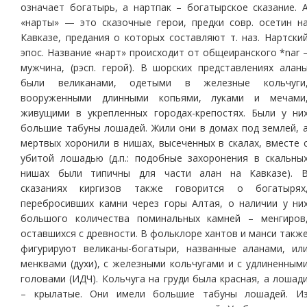
означает богатырь, а нартпак – богатырское сказание. 
«нарты» — это сказочные герои, предки совр. осетин н
Кавказе, предания о которых составляют т. наз. Нартски
эпос. Название «нарт» происходит от общеиранского *nar 
мужчина, (рэсп. герой). В шорских представлениях алан
были великанами, одетыми в железные кольчуги
вооруженными длинными копьями, луками и мечами
живущими в укрепленных городах-крепостях. Были у ни
большие табуны лошадей. Жили они в домах под землей, 
мертвых хоронили в нишах, высеченных в скалах, вместе 
убитой лошадью (д.п.: подобные захоронения в скальны
нишах были типичны для части алан на Кавказе). 
сказаниях киргизов также говорится о богатырях
перебросивших камни через горы Алтая, о наличии у ни
большого количества поминальных камней – менгиров
оставшихся с древности. В фольклоре хантов и манси такж
фигурируют великаны-богатыри, названные аланами, ил
менквами (духи), с железными кольчугами и с удлиненным
головами (ИДЧ). Кольчуга на груди была красная, а лошад
– крылатые. Они имели большие табуны лошадей. И