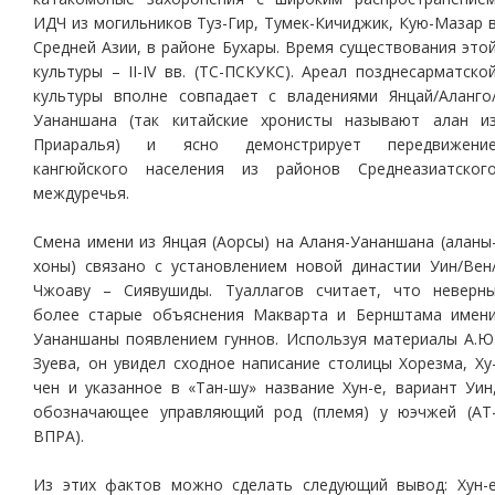
ИДЧ из могильников Туз-Гир, Тумек-Кичиджик, Кую-Мазар 
Средней Азии, в районе Бухары. Время существования это
культуры – II-IV вв. (ТС-ПСКУКС). Ареал позднесарматско
культуры вполне совпадает с владениями Янцай/Аланго
Уананшана (так китайские хронисты называют алан и
Приаралья) и ясно демонстрирует передвижени
кангюйского населения из районов Среднеазиатског
междуречья.
Смена имени из Янцая (Аорсы) на Аланя-Уананшана (аланы
хоны) связано с установлением новой династии Уин/Вен
Чжоаву – Сиявушиды. Туаллагов считает, что неверн
более старые объяснения Макварта и Бернштама имен
Уананшаны появлением гуннов. Используя материалы А.Ю
Зуева, он увидел сходное написание столицы Хорезма, Ху
чен и указанное в «Тан-шу» название Хун-е, вариант Уин
обозначающее управляющий род (племя) у юэчжей (АТ
ВПРА).
Из этих фактов можно сделать следующий вывод: Хун-