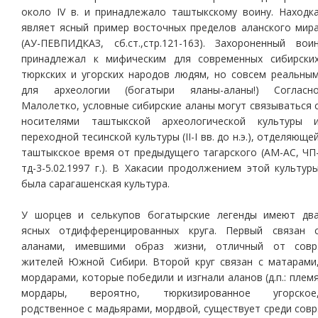
около IV в. и принадлежало таштыкскому воину. Находк
являет ясный пример восточных пределов аланского мир
(АУ-ПЕВПИДКАЗ, сб.ст.,стр.121-163). Захороненный вои
принадлежал к мифическим для современных сибирски
тюркских и угорских народов людям, но совсем реальны
для археологии (богатыри яланы-аланы!) Согласн
Малолетко, условные сибирские аланы могут связываться 
носителями таштыкской археологической культуры 
переходной тесинской культуры (II-I вв. до н.э.), отделяюще
таштыкское время от предыдущего тагарского (АМ-АС, ЧП
тд-3-5.02.1997 г.). В Хакасии продолжением этой культур
была сарагашенская культура.
У шорцев и селькупов богатырские легенды имеют дв
ясных отдифференцированных круга. Первый связан 
аланами, имевшими образ жизни, отличный от совр
жителей Южной Сибири. Второй круг связан с матарами
мордарами, которые победили и изгнали аланов (д.п.: плем
мордары, вероятно, тюркизированное угорское
родственное с мадьярами, мордвой, существует среди совр