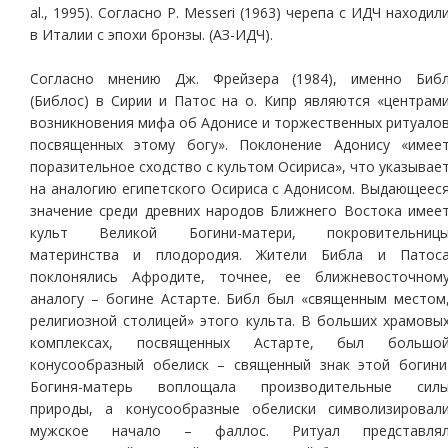
al., 1995). Согласно P. Messeri (1963) черепа с ИДЧ находил
в Италии с эпохи бронзы. (АЗ-ИДЧ).
Согласно мнению Дж. Фрейзера (1984), именно Биб
(Библос) в Сирии и Патос на о. Кипр являются «центрам
возникновения мифа об Адонисе и торжественных ритуало
посвященных этому богу». Поклонение Адонису «имее
поразительное сходство с культом Осириса», что указывае
на аналогию египетского Осириса с Адонисом. Выдающеес
значение среди древних народов Ближнего Востока имее
культ Великой Богини-матери, покровительниц
материнства и плодородия. Жители Библа и Патос
поклонялись Афродите, точнее, ее ближневосточном
аналогу – богине Астарте. Библ был «священным местом
религиозной столицей» этого культа. В больших храмовы
комплексах, посвященных Астарте, был большо
конусообразный обелиск – священный знак этой богини
Богиня-матерь воплощала производительные сил
природы, а конусообразные обелиски символизировал
мужское начало – фаллос. Ритуал представля