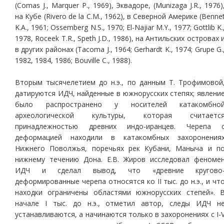
(Comas J., Marquer P., 1969), Эквадоре, (Munizaga J.R., 1976)
на Кубе (Rivero de la C.M., 1962), в Северной Америке (Benne
K.A., 1961; Ossemberg N.S., 1970; El-Najiar M.Y., 1977; Gottlib K.
1978, Roceek T.R., Speth J.D., 1986), на Антильских островах 
в других районах (Tacoma J., 1964; Gerhardt K., 1974; Grupe G.
1982, 1984, 1986; Bouville C., 1988).
Вторым тысячелетием до н.э., по данным Т. Трофимовой
датируются ИДЧ, найденные в южнорусских степях; явлени
было распространено у носителей катакомбно
археологической культуры, которая считаетс
принадлежностью древних индо-иранцев. Черепа 
деформацией находили в катакомбных захоронения
Нижнего Поволжья, поречьях рек Кубани, Маныча и п
нижнему течению Дона. Е.В. Жиров исследовал феноме
ИДЧ и сделал вывод, что «древние кругово
деформированные черепа относятся ко II тыс. до н.э., и чт
находки ограничены областями южнорусских степей». 
начале I тыс. до н.э., отметил автор, следы ИДЧ н
устанавливаются, а начинаются только в захоронениях с I-