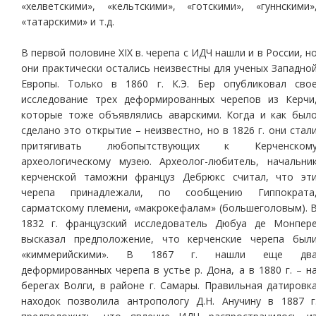
«хелветскими», «кельтскими», «готскими», «гуннскими»
«татарскими» и т.д.
В первой половине XIX в. черепа с ИДЧ нашли и в России, н
они практически остались неизвестны для ученых Западно
Европы. Только в 1860 г. К.Э. Бер опубликовал сво
исследование трех деформированных черепов из Керчи
которые тоже объявлялись аварскими. Когда и как был
сделано это открытие – неизвестно, но в 1826 г. они стал
притягивать любопытствующих к Керченском
археологическому музею. Археолог-любитель, начальни
керченской таможни француз Дебрюкс считал, что эт
черепа принадлежали, по сообщению Гиппократа
сарматскому племени, «макрокефалам» (большеголовым). 
1832 г. французский исследователь Дюбуа де Монпер
высказал предположение, что керченские черепа был
«киммерийскими». В 1867 г. нашли еще дв
деформированных черепа в устье р. Дона, а в 1880 г. – н
берегах Волги, в районе г. Самары. Правильная датировк
находок позволила антропологу Д.Н. Анучину в 1887 г