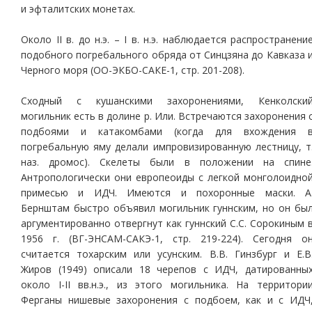
и эфталитских монетах.
Около II в. до н.э. – I в. н.э. наблюдается распространени
подобного погребального обряда от Синцзяна до Кавказа 
Черного моря (ОО-ЭКБО-САКЕ-1, стр. 201-208).
Сходный с кушанскими захоронениями, Кенколски
могильник есть в долине р. Или. Встречаются захоронения 
подбоями и катакомбами (когда для вхождения 
погребальную яму делали импровизированную лестницу, т
наз. дромос). Скелеты были в положении на спине
Антропологически они европеоиды с легкой монголоидно
примесью и ИДЧ. Имеются и похоронные маски. А
Бернштам быстро объявил могильник гуннским, но он бы
аргументированно отвергнут как гуннский С.С. Сорокиным 
1956 г. (ВГ-ЭНСАМ-САКЭ-1, стр. 219-224). Сегодня о
считается тохарским или усунским. В.В. Гинзбург и Е.В
Жиров (1949) описали 18 черепов с ИДЧ, датированны
около I-II вв.н.э., из этого могильника. На территори
Ферганы нишевые захоронения с подбоем, как и с ИДЧ