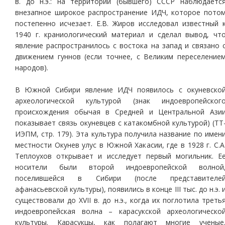
в. до н.э.: на территории (бывшего) СССР наблюдаетс
внезапное широкое распространение ИДЧ, которое пото
постепенно исчезает. Е.В. Жиров исследовал известный 
1940 г. краниологический материал и сделал вывод, чт
явление распространилось с востока на запад и связано 
движением гуннов (если точнее, с Великим переселение
народов).
В Южной Сибири явление ИДЧ появилось с окуневско
археологической культурой (знак индоевропейског
происхождения обычая в Средней и Центральной Ази
показывает связь окуневцев с катакомбной культурой) (ТТ
ИЭПМ, стр. 179). Эта культура получила название по имен
местности Окунев улус в Южной Хакасии, где в 1928 г. С.А
Теплоухов открывает и исследует первый могильник. Е
носители были второй индоевропейской волной
поселившейся в Сибири (после представителе
афанасьевской культуры), появились в конце III тыс. до н.э. 
существовали до XVII в. до н.э., когда их поглотила треть
индоевропейская волна – карасукской археологическо
культуры. Карасукцы, как полагают многие ученые