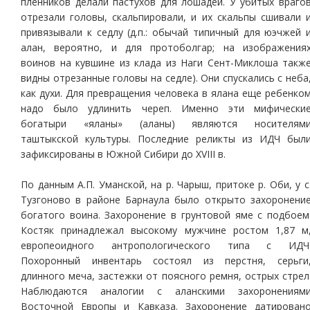
пленников делали пастухов для лошадей. У убитых враго
отрезали головы, скальпировали, и их скальпы сшивали 
привязывали к седлу (д.п.: обычай типичный для юэчжей 
алан, вероятно, и для протоболгар; на изображения
воинов на кувшине из клада из Наги Сент-Миклоша такж
видны отрезанные головы на седле). Они спускались с неба
как духи. Для превращения человека в ялана еще ребенко
надо было удлинить череп. Именно эти мифически
богатыри «яланы» (аланы) являются носителям
таштыкской культуры. Последние реликты из ИДЧ был
зафиксированы в Южной Сибири до XVIII в.
По данным А.П. Уманской, на р. Чарыш, притоке р. Оби, у с
Тузгоново в районе Барнаула было открыто захоронени
богатого воина. Захоронение в грунтовой яме с подбоем
Костяк принадлежал высокому мужчине ростом 1,87 м
европеоидного антропологического типа с ИДЧ
Похоронный инвентарь состоял из перстня, серьги
длинного меча, застежки от поясного ремня, острых стрел
Наблюдаются аналогии с аланскими захоронениям
Восточной Европы и Кавказа. Захоронение датирован