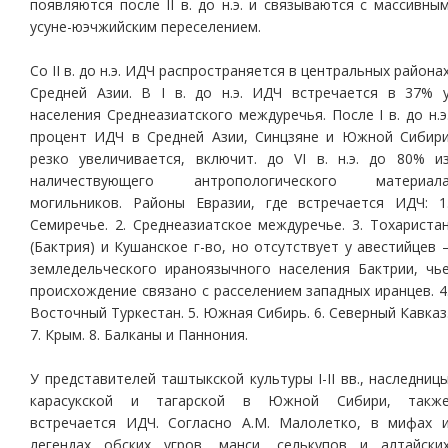
появляются после II в. до н.э. и связываются с массивны
усуне-юэчжийским переселением.
Со II в. до н.э. ИДЧ распространяется в центральных района
Средней Азии. В I в. до н.э. ИДЧ встречается в 37% 
населения Среднеазиатского междуречья. После I в. до н.э
процент ИДЧ в Средней Азии, Синцзяне и Южной Сибир
резко увеличивается, включит. до VI в. н.э. до 80% и
наличествующего антропологического материал
могильников. Районы Евразии, где встречается ИДЧ: 1
Семиречье. 2. Среднеазиатское междуречье. 3. Тохариста
(Бактрия) и Кушанское г-во, но отсутствует у авестийцев 
земледельческого ираноязычного населения Бактрии, чь
происхождение связано с расселением западных иранцев. 4
Восточный Туркестан. 5. Южная Сибирь. 6. Северный Кавказ
7. Крым. 8. Балканы и Паннония.
У представителей таштыкской культуры I-II вв., наследниц
карасукской и тагарской в Южной Сибири, такж
встречается ИДЧ. Согласно А.М. Малолетко, в мифах 
легендах обских угров, манси, селькупов и алтайски