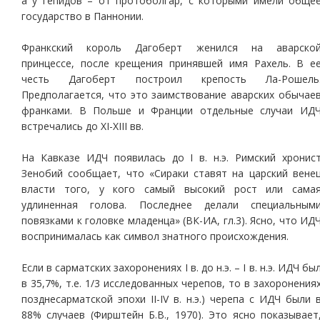
а у гепидов – от протоболгар, с которыми имели обще
государство в Паннонии.
Франкский король Дагоберт женился на аварско
принцессе, после крещения принявшей имя Рахель. В е
честь Дагоберт построил крепость Ла-Рошель
Предполагается, что это заимствование аварских обычае
франками. В Польше и Франции отдельные случаи ИД
встречались до XI-XIII вв.
На Кавказе ИДЧ появилась до I в. н.э. Римский хронис
Зенобий сообщает, что «Сираки ставят на царский вене
власти того, у кого самый высокий рост или сама
удлиненная голова. Последнее делали специальным
повязками к головке младенца» (ВК-ИА, гл.3). Ясно, что ИД
воспринималась как символ знатного происхождения.
Если в сарматских захоронениях I в. до н.э. – I в. н.э. ИДЧ бы
в 35,7%, т.е. 1/3 исследованных черепов, то в захоронения
позднесарматской эпохи II-IV в. н.э.) черепа с ИДЧ были 
88% случаев (Фирштейн Б.В., 1970). Это ясно показывает