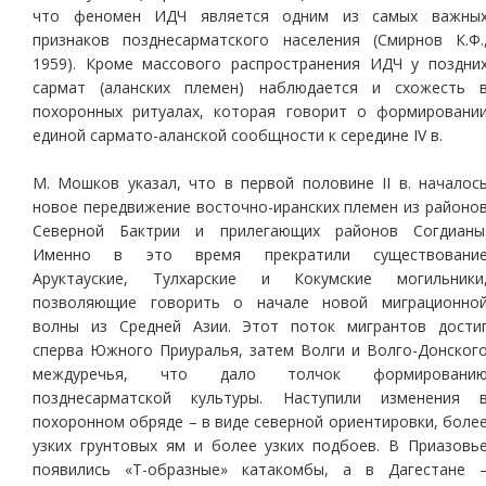
что феномен ИДЧ является одним из самых важны
признаков позднесарматского населения (Смирнов К.Ф.
1959). Кроме массового распространения ИДЧ у поздни
сармат (аланских племен) наблюдается и схожесть 
похоронных ритуалах, которая говорит о формировани
единой сармато-аланской сообщности к середине IV в.
М. Мошков указал, что в первой половине II в. началос
новое передвижение восточно-иранских племен из районо
Северной Бактрии и прилегающих районов Согдианы
Именно в это время прекратили существовани
Аруктауские, Тулхарские и Кокумские могильники
позволяющие говорить о начале новой миграционно
волны из Средней Азии. Этот поток мигрантов дости
сперва Южного Приуралья, затем Волги и Волго-Донског
междуречья, что дало толчок формировани
позднесарматской культуры. Наступили изменения 
похоронном обряде – в виде северной ориентировки, боле
узких грунтовых ям и более узких подбоев. В Приазовь
появились «Т-образные» катакомбы, а в Дагестане 