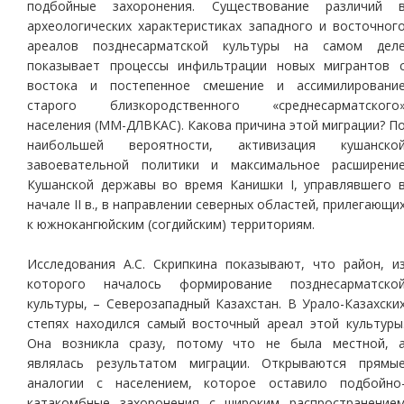
подбойные захоронения. Существование различий 
археологических характеристиках западного и восточног
ареалов позднесарматской культуры на самом дел
показывает процессы инфильтрации новых мигрантов 
востока и постепенное смешение и ассимилировани
старого близкородственного «среднесарматского
населения (ММ-ДЛВКАС). Какова причина этой миграции? П
наибольшей вероятности, активизация кушанско
завоевательной политики и максимальное расширени
Кушанской державы во время Канишки I, управлявшего 
начале II в., в направлении северных областей, прилегающи
к южнокангюйским (согдийским) территориям.
Исследования А.С. Скрипкина показывают, что район, и
которого началось формирование позднесарматско
культуры, – Северозападный Казахстан. В Урало-Казахски
степях находился самый восточный ареал этой культуры
Она возникла сразу, потому что не была местной, 
являлась результатом миграции. Открываются прямы
аналогии с населением, которое оставило подбойно
катакомбные захоронения с широким распространение