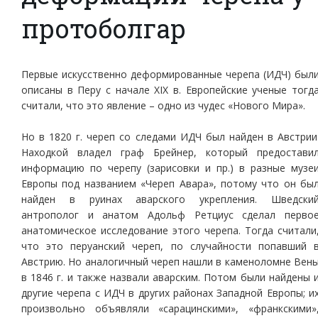
протоболгар
Первые искусственно деформированные черепа (ИДЧ) был
описаны в Перу с начале XIX в. Европейские ученые тогд
считали, что это явление – одно из чудес «Нового Мира».
Но в 1820 г. череп со следами ИДЧ был найден в Австрии
Находкой владел граф Брейнер, который предостави
информацию по черепу (зарисовки и пр.) в разные музе
Европы под названием «Череп Авара», потому что он бы
найден в руинах аварского укрепления. Шведски
антрополог и анатом Адольф Ретциус сделал перво
анатомическое исследование этого черепа. Тогда считали
что это перуанский череп, по случайности попавший 
Австрию. Но аналогичный череп нашли в каменоломне Вен
в 1846 г. и также назвали аварским. Потом были найдены 
другие черепа с ИДЧ в других районах Западной Европы; и
произвольно объявляли «сарацинскими», «франкскими»