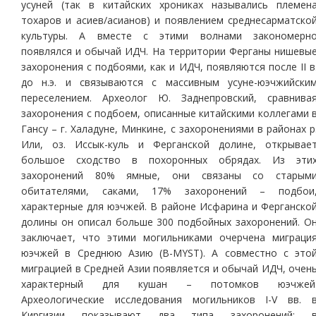
усуней (так в китайских хрониках назывались племен
тохаров и асиев/асианов) и появлением среднесарматско
культуры. А вместе с этими волнами закономерн
появлялся и обычай ИДЧ. На территории Ферганы нишевы
захоронения с подбоями, как и ИДЧ, появляются после II в
до н.э. и связываются с массивным усуне-юэчжийски
переселением. Археолог Ю. Заднепровский, сравнива
захоронения с подбоем, описанные китайскими коллегами 
Гансу – г. Халадуне, Минкине, с захоронениями в районах р
Или, оз. Иссык-куль и Ферганской долине, открывае
большое сходство в похоронных обрядах. Из эти
захоронений 80% ямные, они связаны со старым
обитателями, саками, 17% захоронений – подбои
характерные для юэчжей. В районе Исфарина и Ферганско
долины он описал больше 300 подбойных захоронений. О
заключает, что этими могильниками очерчена миграци
юэчжей в Среднюю Азию (В-MYST). А совместно с это
миграцией в Средней Азии появляется и обычай ИДЧ, очен
характерный для кушан – потомков юэчжей
Археологические исследования могильников I-V вв. 
Киргизии показывают два типа захоронений: 