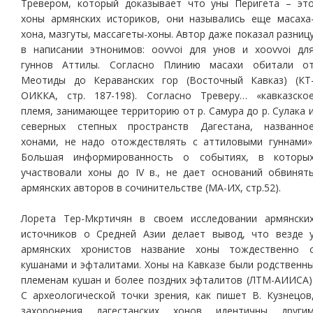
Тревером, который доказывает что уны Перигета – эт
хоны армянских историков, они назывались еще масаха
хона, мазгуты, массагеты-хоны. Автор даже показал разниц
в написании этнонимов: oovvoi для унов и xoovvoi дл
гуннов Аттилы. Согласно Плинию масахи обитали о
Меотиды до Кераванских гор (Восточный Кавказ) (КТ
ОИККА, стр. 187-198). Согласно Треверу… «кавказско
племя, занимающее территорию от р. Самура до р. Сулака 
северных степных пространств Дагестана, названно
хонами, не надо отождествлять с аттиловыми гуннами»
Большая информированность о событиях, в которы
участвовали хоны до IV в., не дает оснований обвинят
армянских авторов в сочинительстве (МА-ИХ, стр.52).
Лорета Тер-Мкртичян в своем исследовании армянски
источников о Средней Азии делает вывод, что везде 
армянских хронистов название хоны тождественно 
кушанами и эфталитами. Хоны на Кавказе были родственн
племенам кушан и более поздних эфталитов (ЛТМ-АИИСА)
С археологической точки зрения, как пишет В. Кузнецов
захоронения дагестанских хонов идентичны други