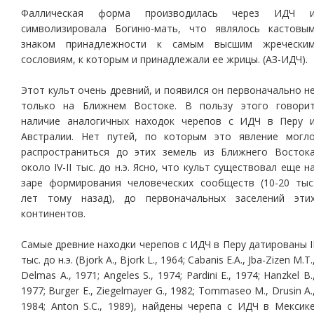
Фаллическая форма производилась через ИДЧ 
символизировала Богиню-мать, что являлось кастовы
знаком принадлежности к самым высшим жречески
сословиям, к которым и принадлежали ее жрицы. (АЗ-ИДЧ).
Этот культ очень древний, и появился он первоначально н
только на Ближнем Востоке. В пользу этого говори
наличие аналогичных находок черепов с ИДЧ в Перу 
Австралии. Нет путей, по которым это явление могл
распространиться до этих земель из Ближнего Восток
около IV-II тыс. до н.э. Ясно, что культ существовал еще н
заре формирования человеческих сообществ (10-20 тыс
лет тому назад), до первоначальных заселений эти
континентов.
Самые древние находки черепов с ИДЧ в Перу датированы I
тыс. до н.э. (Bjork A., Bjork L., 1964; Cabanis E.A., Jba-Zizen M.T.
Delmas A., 1971; Angeles S., 1974; Pardini E., 1974; Hanzkel B.
1977; Burger E., Ziegelmayer G., 1982; Tommaseo M., Drusin A.
1984; Anton S.C., 1989), найдены черепа с ИДЧ в Мексик