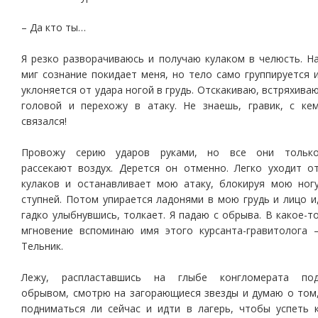
– Да кто ты…
Я резко разворачиваюсь и получаю кулаком в челюсть. Н
миг сознание покидает меня, но тело само группируется 
уклоняется от удара ногой в грудь. Отскакиваю, встряхива
головой и перехожу в атаку. Не знаешь, гравик, с ке
связался!
Провожу серию ударов руками, но все они тольк
рассекают воздух. Дерется он отменно. Легко уходит о
кулаков и останавливает мою атаку, блокируя мою ног
ступней. Потом упирается ладонями в мою грудь и лицо и
гадко улыбнувшись, толкает. Я падаю с обрыва. В какое-т
мгновение вспоминаю имя этого курсанта-гравитолога 
Тельник.
Лежу, распластавшись на глыбе конгломерата по
обрывом, смотрю на загорающиеся звезды и думаю о том
подниматься ли сейчас и идти в лагерь, чтобы успеть 