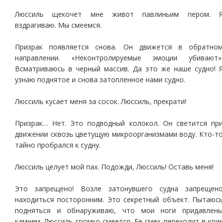
Люссиль щекочет мне живот павлиньим пером. 
вздрагиваю. Мы смеемся.
Призрак появляется снова. Он движется в обратно
направлении. «Неконтролируемые эмоции убивают»
Всматриваюсь в черный массив. Да это же наше судно! 
узнаю поднятое и снова затопленное нами судно.
Люссиль кусает меня за сосок. Люссиль, прекрати!
Призрак… Нет. Это подводный колокол. Он светится пр
движении сквозь цветущую микроорганизмами воду. Кто-т
тайно пробрался к судну.
Люссиль целует мой пах. Подожди, Люссиль! Оставь меня!
Это запрещено! Возле затонувшего судна запрещен
находиться посторонним. Это секретный объект. Пытаюс
подняться и обнаруживаю, что мои ноги придавлен
камнем. Люссиль громко смеется. Ее смех переходит в кри