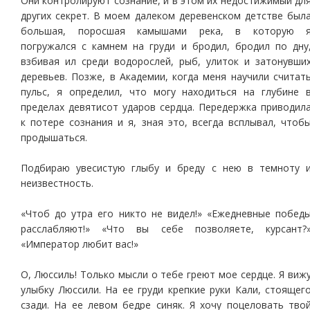
Они контролируют сознание, и в этом их недостижимый дл
других секрет. В моем далеком деревенском детстве был
большая, поросшая камышами река, в которую 
погружался с камнем на груди и бродил, бродил по дну
взбивая ил среди водорослей, рыб, улиток и затонувши
деревьев. Позже, в Академии, когда меня научили считат
пульс, я определил, что могу находиться на глубине 
пределах девятисот ударов сердца. Передержка приводил
к потере сознания и я, зная это, всегда всплывал, чтоб
продышаться.
Подбираю увесистую глыбу и бреду с нею в темноту 
неизвестность.
«Чтоб до утра его никто не видел!» «Ежедневные побед
расслабляют!» «Что вы себе позволяете, курсант?
«Император любит вас!»
О, Люссиль! Только мысли о тебе греют мое сердце. Я виж
улыбку Люссили. На ее груди крепкие руки Кали, стоящег
сзади. На ее левом бедре синяк. Я хочу поцеловать тво