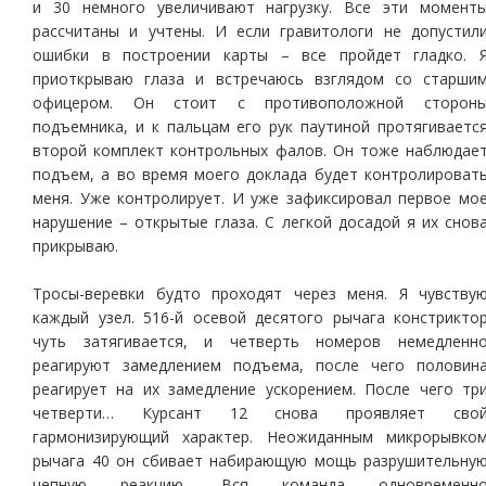
и 30 немного увеличивают нагрузку. Все эти момент
рассчитаны и учтены. И если гравитологи не допустил
ошибки в построении карты – все пройдет гладко. 
приоткрываю глаза и встречаюсь взглядом со старши
офицером. Он стоит с противоположной сторон
подъемника, и к пальцам его рук паутиной протягиваетс
второй комплект контрольных фалов. Он тоже наблюдае
подъем, а во время моего доклада будет контролироват
меня. Уже контролирует. И уже зафиксировал первое мо
нарушение – открытые глаза. С легкой досадой я их снов
прикрываю.
Тросы-веревки будто проходят через меня. Я чувству
каждый узел. 516-й осевой десятого рычага констрикто
чуть затягивается, и четверть номеров немедленн
реагируют замедлением подъема, после чего половин
реагирует на их замедление ускорением. После чего тр
четверти… Курсант 12 снова проявляет сво
гармонизирующий характер. Неожиданным микрорывко
рычага 40 он сбивает набирающую мощь разрушительну
цепную реакцию. Вся команда одновременн