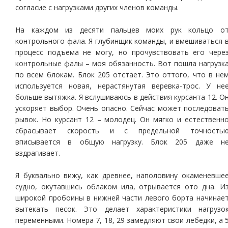
согласие с нагрузками других членов команды.
На каждом из десяти пальцев моих рук кольцо о
контрольного фала. Я глубинщик команды, и вмешиваться 
процесс подъема не могу, но прочувствовать его чере
контрольные фалы – моя обязанность. Вот пошла нагрузк
по всем блокам. Блок 205 отстает. Это оттого, что в не
используется новая, нерастянутая веревка-трос. У не
больше вытяжка. Я вслушиваюсь в действия курсанта 12. О
ускоряет выбор. Очень опасно. Сейчас может последоват
рывок. Но курсант 12 – молодец. Он мягко и естественн
сбрасывает скорость и с предельной точность
вписывается в общую нагрузку. Блок 205 даже н
вздрагивает.
Я буквально вижу, как древнее, наполовину окаменевше
судно, окутавшись облаком ила, отрывается ото дна. И
широкой пробоины в нижней части левого борта начинае
вытекать песок. Это делает характеристики нагрузо
переменными. Номера 7, 18, 29 замедляют свои лебедки, а 