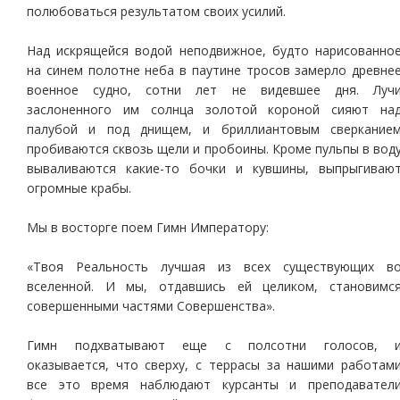
полюбоваться результатом своих усилий.
Над искрящейся водой неподвижное, будто нарисованно
на синем полотне неба в паутине тросов замерло древне
военное судно, сотни лет не видевшее дня. Луч
заслоненного им солнца золотой короной сияют на
палубой и под днищем, и бриллиантовым сверкание
пробиваются сквозь щели и пробоины. Кроме пульпы в вод
вываливаются какие-то бочки и кувшины, выпрыгиваю
огромные крабы.
Мы в восторге поем Гимн Императору:
«Твоя Реальность лучшая из всех существующих в
вселенной. И мы, отдавшись ей целиком, становимс
совершенными частями Совершенства».
Гимн подхватывают еще с полсотни голосов, 
оказывается, что сверху, с террасы за нашими работам
все это время наблюдают курсанты и преподавател