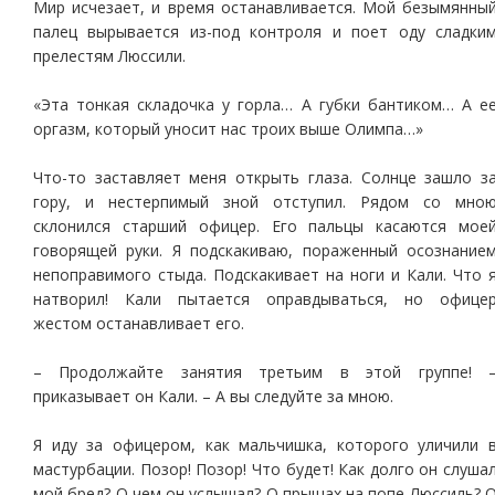
Мир исчезает, и время останавливается. Мой безымянны
палец вырывается из-под контроля и поет оду сладки
прелестям Люссили.
«Эта тонкая складочка у горла… А губки бантиком… А е
оргазм, который уносит нас троих выше Олимпа…»
Что-то заставляет меня открыть глаза. Солнце зашло з
гору, и нестерпимый зной отступил. Рядом со мно
склонился старший офицер. Его пальцы касаются мое
говорящей руки. Я подскакиваю, пораженный осознание
непоправимого стыда. Подскакивает на ноги и Кали. Что 
натворил! Кали пытается оправдываться, но офице
жестом останавливает его.
– Продолжайте занятия третьим в этой группе! 
приказывает он Кали. – А вы следуйте за мною.
Я иду за офицером, как мальчишка, которого уличили 
мастурбации. Позор! Позор! Что будет! Как долго он слуша
мой бред? О чем он услышал? О прыщах на попе Люссиль? 