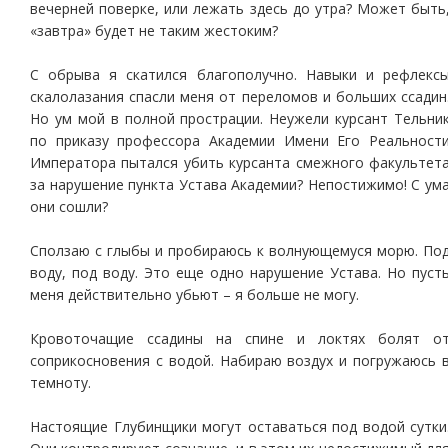
вечерней поверке, или лежать здесь до утра? Может быть
«завтра» будет не таким жестоким?
С обрыва я скатился благополучно. Навыки и рефлекс
скалолазания спасли меня от переломов и больших ссадин
Но ум мой в полной прострации. Неужели курсант Тельни
по приказу профессора Академии Имени Его Реальност
Императора пытался убить курсанта смежного факультет
за нарушение пункта Устава Академии? Непостижимо! С ум
они сошли?
Сползаю с глыбы и пробираюсь к волнующемуся морю. По
воду, под воду. Это еще одно нарушение Устава. Но пуст
меня действительно убьют – я больше не могу.
Кровоточащие ссадины на спине и локтях болят о
соприкосновения с водой. Набираю воздух и погружаюсь 
темноту.
Настоящие Глубинщики могут оставаться под водой сутки