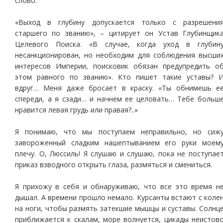
слово.
«Выход в глубину допускается только с разрешени
старшего по званию», – цитирует он Устав Глубинщик
Целевого Поиска. «В случае, когда уход в глубин
несанкционирован, но необходим для соблюдения высши
интересов Империи, поисковик обязан предупредить о
этом равного по званию». Кто пишет такие уставы? 
вдруг… Меня даже бросает в краску. «Ты обнимешь е
спереди, а я сзади… и начнем ее целовать… Тебе больш
нравится левая грудь или правая?..»
Я понимаю, что мы поступаем неправильно, но сиж
завороженный сладким нашептыванием его руки моем
плечу. О, Люссиль! Я слушаю и слушаю, пока не поступае
приказ взводного открыть глаза, размяться и смениться.
Я прихожу в себя и обнаруживаю, что все это время н
дышал. А времени прошло немало. Курсанты встают с коле
на ноги, чтобы размять затекшие мышцы и суставы. Солнц
приближается к скалам, море волнуется, цикады неистов