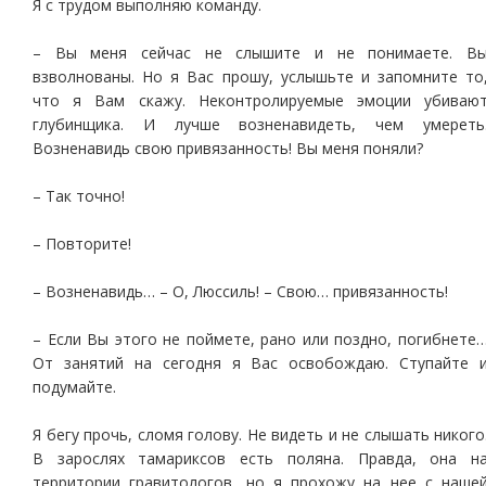
Я с трудом выполняю команду.
– Вы меня сейчас не слышите и не понимаете. В
взволнованы. Но я Вас прошу, услышьте и запомните то
что я Вам скажу. Неконтролируемые эмоции убиваю
глубинщика. И лучше возненавидеть, чем умереть
Возненавидь свою привязанность! Вы меня поняли?
– Так точно!
– Повторите!
– Возненавидь… – О, Люссиль! – Свою… привязанность!
– Если Вы этого не поймете, рано или поздно, погибнете
От занятий на сегодня я Вас освобождаю. Ступайте 
подумайте.
Я бегу прочь, сломя голову. Не видеть и не слышать никого
В зарослях тамариксов есть поляна. Правда, она н
территории гравитологов, но я прохожу на нее с наше