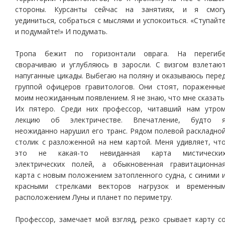
стороны. Курсанты сейчас на занятиях, и я смог
уединиться, собраться с мыслями и успокоиться. «Ступайт
и подумайте!» И подумать.
Тропа бежит по горизонтали оврага. На перегиб
сворачиваю и углубляюсь в заросли. С визгом взлетаю
напуганные цикады. Выбегаю на поляну и оказываюсь пере
группой офицеров гравитологов. Они стоят, пораженны
моим неожиданным появлением. Я не знаю, что мне сказать
Их пятеро. Среди них профессор, читавший нам утро
лекцию об электричестве. Впечатление, будто 
неожиданно нарушил его транс. Рядом полевой раскладно
столик с разложенной на нем картой. Меня удивляет, чт
это не какая-то невиданная карта мистически
электрических полей, а обыкновенная гравитационна
карта с новым положением затопленного судна, с синими 
красными стрелками векторов нагрузок и временны
расположением Луны и планет по периметру.
Профессор, замечает мой взгляд, резко срывает карту с