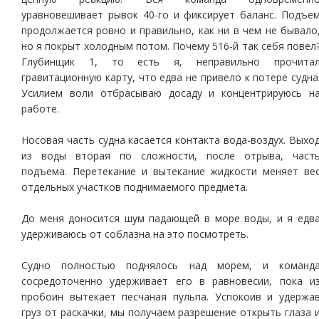
уравновешивает рывок 40-го и фиксирует баланс. Подъе
продолжается ровно и правильно, как ни в чем не бывало
но я покрыт холодным потом. Почему 516-й так себя повел
Глубинщик 1, то есть я, неправильно прочита
гравитационную карту, что едва не привело к потере судна
Усилием воли отбрасываю досаду и концентрируюсь н
работе.
Носовая часть судна касается контакта вода-воздух. Выхо
из воды вторая по сложности, после отрыва, част
подъема. Перетекание и вытекание жидкости меняет ве
отдельных участков поднимаемого предмета.
До меня доносится шум падающей в море воды, и я едв
удерживаюсь от соблазна на это посмотреть.
Судно полностью поднялось над морем, и команд
сосредоточенно удерживает его в равновесии, пока и
пробоин вытекает песчаная пульпа. Успокоив и удержа
груз от раскачки, мы получаем разрешение открыть глаза 