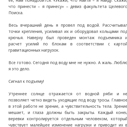
ее, нам понадобится. «Укажи, что найти – я найду. Скажи
что принести – я принесу» – девиз факультета Целевог
Поиска.
Весь вчерашний день я провел под водой. Рассчитыва
точки крепления, усиливал их и оборудовал кольцами по
крючья. Наверху был проведен монтаж подъемника 
расчет усилий по блокам в соответствии с карто
гравитационных нагрузок.
Все готово. Сегодня под воду мне не нужно. А жаль. Любл
я это дело.
Сигнал к подъему!
Утреннее солнце отражается от водной ряби и н
позволяет четко видеть уходящие под воду тросы. Главно
в этой работе не зрение, а чувствительность тела. Зрени
мешает, и глаза должны быть закрыты. Каждый коне
веревки контролируется отдельным человеком, которы
чувствует малейшее изменение нагрузки и приводит их 