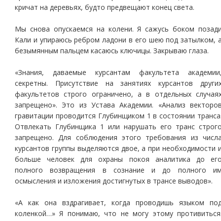
кричат на деревьях, будто предвещают конец света.
Мы снова опускаемся на колени. Я сажусь боком позад
Кали и упираюсь ребром ладони в его шею под затылком, 
безымянным пальцем касаюсь ключицы. Закрываю глаза.
«Знания, даваемые курсантам факультета академии
секретны. Присутствие на занятиях курсантов други
факультетов строго ограничено, а в отдельных случая
запрещено». Это из Устава Академии. «Анализ векторо
гравитации проводится Глубинщиком 1 в состоянии транса
Отвлекать Глубинщика 1 или нарушать его транс строг
запрещено. Для соблюдения этого требования из числ
курсантов группы выделяются двое, а при необходимости 
больше человек для охраны покоя аналитика до ег
полного возвращения в сознание и до полного и
осмысления и изложения достигнутых в трансе выводов».
«А как она вздрагивает, когда проводишь языком по
коленкой…» Я понимаю, что не могу этому противиться