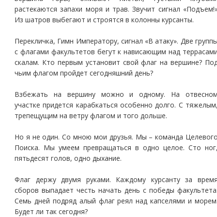
растекаются запахи моря и трав. Звучит сигнал «Подъем!
Из шатров выбегают и строятся в колонны курсанты.
Перекличка, Гимн Императору, сигнал «В атаку». Две групп
с флагами факультетов бегут к нависающим над террасам
скалам. Кто первым установит свой флаг на вершине? По
чьим флагом пройдет сегодняшний день?
Взбежать на вершину можно и одному. На отвесно
участке придется карабкаться особенно долго. С тяжелым
трепещущим на ветру флагом и того дольше.
Но я не один. Со мною мои друзья. Мы – команда Целевог
Поиска. Мы умеем превращаться в одно целое. Сто ног
пятьдесят голов, одно дыхание.
Флаг держу двумя руками. Каждому курсанту за врем
сборов выпадает честь начать день с победы факультета
Семь дней подряд алый флаг реял над капселями и морем
Будет ли так сегодня?