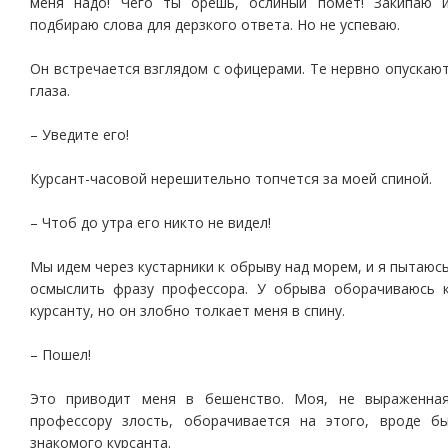
меня надо! Чего ты орешь, ослиный помет! Закипаю 
подбираю слова для дерзкого ответа. Но не успеваю.
Он встречается взглядом с офицерами. Те нервно опускаю
глаза.
– Уведите его!
Курсант-часовой нерешительно топчется за моей спиной.
– Чтоб до утра его никто не видел!
Мы идем через кустарники к обрыву над морем, и я пытаюс
осмыслить фразу профессора. У обрыва оборачиваюсь 
курсанту, но он злобно толкает меня в спину.
– Пошел!
Это приводит меня в бешенство. Моя, не выраженна
профессору злость, оборачивается на этого, вроде б
знакомого курсанта.