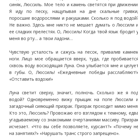
синяк, Люссиль. Мое тело и камень светятся при движении
Я иду по песку, нащупывая на дне скальные гривки
поросшие водорослями и ракушками. Сколько я под водой
Не важно. Здесь мне никто не мешает думать о Люссили 
ее сладких прелестях. О, Люссиль! Когда твой язык бродит 
меня во рту… а твои ладони…
Чувствую усталость и сажусь на песок, привалив камне
ноги. Лицо мое обращается вверх, туда, где пробиваетс
сквозь воду восходящая Луна. Она улыбается мне и целуе
в губы. О, Люссиль! «Ежедневные победы расслабляют!
«Отставить вздохи!»
Луна светит сверху, значит, полночь. Сколько же я по
водой? Одновременно вижу прыщик на попе Люссили 
загадочный сияющий призрак. Призрак проходит мимо меня
Кто это, Люссиль? Провожаю его взглядом к темному, едв
угадываемому со знакомыми очертаниями массиву. Призра
исчезает. «Что вы себе позволяете, курсант?» «Почему н
на занятиях?» «Нарушать транс строго запрещено».