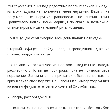
Мы спускаемся вниз под радостные вопли гравиков. Ни оди
из моих друзей не попрекнет меня неудачей. Ведь я н
оступился, не нарушил равновесие, не снизил темп
Гравитологи нашли новый маршрут по скале, а, возможно
оптимизировали дыхательный ритм команды.
Но я ощущаю себя скверно. Мой день начался с неудачи.
Старший офицер, пройдя перед переводящим дыхани
строем, твердо командует:
– Отставить пораженческий настрой. Ежедневные побед
расслабляют. Но вы не проиграли, пока не признали сво
поражение. Запомните: ни при каких обстоятельствах н
признавайте свое поражение! Запомните: Император училс
на нашем факультете. Вы его коллеги! Он любит вас!
– Теперь, распорядок дня!
– Подъем судна на поверхность. Быстро и без ошибок