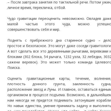
– После завтрака занятия по тактильной речи. Потом ужин
личное время, перекличка, отбой.
Чудо гравитации переоценить невозможно. Овладев даж
малой частью этого чуда, можно успешн
совершенствовать себя и мир.
Поднять с прибрежного дна старинное судно – дел
простое и безопасное. Это могут даже соседи гравитологи
А вот сделать все это деревянными рычагами, веревками 
блоками (302 блока, 54 рычага, 1232 узла, 32 лебедки, 303
сажени веревок). Это может только команда Целевог
Поиска.
Оценить гравитационные карты, течение, волнение
плотность донного грунта, заиленность судна
расположение звезд и Луны. И главное, оставаться едины
организмом в процессе подъема. Возможно, в дальнейше
нам никогда не придется поднимать затонувшие корабли
Но навык единства, умение принимать задачу и выполнят