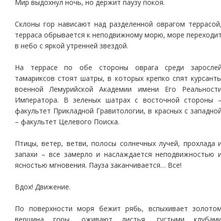
Мир выдохнул ночь, но держит паузу покоя.
Склоны гор нависают над разделенной оврагом террасой
терраса обрывается к неподвижному морю, море переходи
в небо с яркой утренней звездой.
На террасе по обе стороны оврага среди заросле
тамариксов стоят шатры, в которых крепко спят курсант
военной Лемурийской Академии имени Его Реальност
Императора. В зеленых шатрах с восточной стороны 
факультет Прикладной Гравитологии, в красных с западно
– факультет Целевого Поиска.
Птицы, ветер, ветви, полосы солнечных лучей, прохлада 
запахи – все замерло и наслаждается неподвижностью 
ясностью мгновения. Пауза заканчивается… Все!
Вдох! Движение.
По поверхности моря бежит рябь, вспыхивает золото
вершина горы, оживают листья, густыми клубам