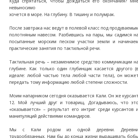
Куда спрятаться, чтобы дождаться его окончания? Мн
невыносимо
хочется в море. На глубину. В тишину и полумрак.
После завтрака нас ведут в полевой класс под продуваемы
полотняным навесом. Разбившись на пары, мы садимся н
посыпанные морским песком участки земли и начинае
практические занятия по тактильной речи.
Тактильная речь – незаменимое средство коммуникации н
глубине. Как только один глубинщик касается другого (
идеале: любой частью тела любой части тела), он може
передать тому информацию любой степени сложности.
Моим напарником сегодня оказывается Кали. Он же курсан
12. Мой лучший друг и товарищ. Догадываюсь, что эт
«оказывается» – результат его интриг среди курсантов 
манипуляций действиями командиров.
Мы с Кали родом из одной деревни. Деревн
трудообязанных. Нам бы до конца жизни выращивать боб