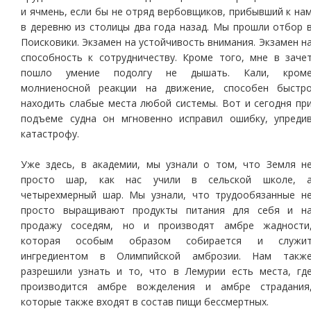
и ячмень, если бы не отряд вербовщиков, прибывший к на
в деревню из столицы два года назад. Мы прошли отбор 
Поисковики. Экзамен на устойчивость внимания. Экзамен н
способность к сотрудничеству. Кроме того, мне в заче
пошло умение подолгу не дышать. Кали, кром
молниеносной реакции на движение, способен быстр
находить слабые места любой системы. Вот и сегодня пр
подъеме судна он мгновенно исправил ошибку, упреди
катастрофу.
Уже здесь, в академии, мы узнали о том, что Земля н
просто шар, как нас учили в сельской школе, 
четырехмерный шар. Мы узнали, что трудообязанные н
просто выращивают продукты питания для себя и н
продажу соседям, но и производят амбре жадности
которая особым образом собирается и служи
ингредиентом в Олимпийской амброзии. Нам такж
разрешили узнать и то, что в Лемурии есть места, гд
производится амбре вожделения и амбре страдания
которые также входят в состав пищи бессмертных.