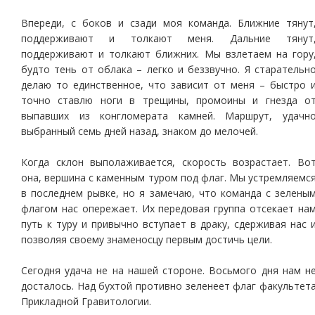
Впереди, с боков и сзади моя команда. Ближние тянут
поддерживают и толкают меня. Дальние тянут
поддерживают и толкают ближних. Мы взлетаем на гору
будто тень от облака – легко и беззвучно. Я старательн
делаю то единственное, что зависит от меня – быстро 
точно ставлю ноги в трещины, промоины и гнезда о
выпавших из конгломерата камней. Маршрут, удачн
выбранный семь дней назад, знаком до мелочей.
Когда склон выполаживается, скорость возрастает. Во
она, вершина с каменным туром под флаг. Мы устремляемс
в последнем рывке, но я замечаю, что команда с зелены
флагом нас опережает. Их передовая группа отсекает на
путь к туру и привычно вступает в драку, сдерживая нас 
позволяя своему знаменосцу первым достичь цели.
Сегодня удача не на нашей стороне. Восьмого дня нам н
досталось. Над бухтой противно зеленеет флаг факультет
Прикладной Гравитологии.