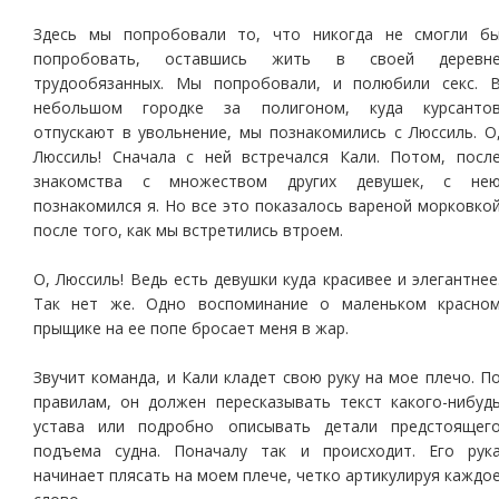
Здесь мы попробовали то, что никогда не смогли б
попробовать, оставшись жить в своей деревн
трудообязанных. Мы попробовали, и полюбили секс. 
небольшом городке за полигоном, куда курсанто
отпускают в увольнение, мы познакомились с Люссиль. О
Люссиль! Сначала с ней встречался Кали. Потом, посл
знакомства с множеством других девушек, с не
познакомился я. Но все это показалось вареной морковко
после того, как мы встретились втроем.
О, Люссиль! Ведь есть девушки куда красивее и элегантнее
Так нет же. Одно воспоминание о маленьком красно
прыщике на ее попе бросает меня в жар.
Звучит команда, и Кали кладет свою руку на мое плечо. П
правилам, он должен пересказывать текст какого-нибуд
устава или подробно описывать детали предстоящег
подъема судна. Поначалу так и происходит. Его рук
начинает плясать на моем плече, четко артикулируя каждо