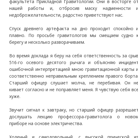
факультета Прикладной Гравитологии. Они в восторге о
нашей работы и, отбросив маску надменности 
недоброжелательности, радостно приветствуют нас.
Спуск древнего артефакта на дно проходит спокойно 
плавно. По просьбе гравитологов мы смещаем судно 
берегу и несколько разворачиваем.
Во время доклада я беру на себя ответственность за сры
516-го осевого десятого рычага и объясняю инциден
ошибочной интерпретацией мною гравитационной карты 
соответственно неправильным креплением правого борта
Старший офицер слушает молча, не перебивая. Он н
кивает согласно и не поправляет меня. Я чувствую себя вс
хуже.
Звучит сигнал к завтраку, но старший офицер разрешае
дослушать лекцию профессора-гравитолога о ново
приборе на основе электричества.
Холеный и самодовольный, с высокой прической и