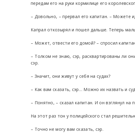
передам его на руки кормилице его королевско
– Довольно, – прервал его капитан. – Можете и
Капрал откозырял и пошел дальше. Теперь мал
– Может, отвести его домой? – спросил капитан
– Толком не знаю, сэр, расквартированы ли он
сэр.
– Значит, они живут у себя на судах?
– Как вам сказать, сэр… Можно их назвать и су
– Понятно, – сказал капитан. И он взглянул на п
На этот раз тон у полицейского стал решитель
– Точно не могу вам сказать, сэр.