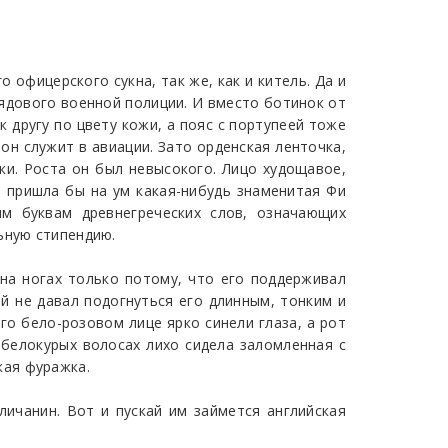
 офицерского сукна, так же, как и китель. Да и
рядового военной полиции. И вместо ботинок от
к другу по цвету кожи, а пояс с портупеей тоже
 он служит в авиации. Зато орденская ленточка,
ки. Роста он был невысокого. Лицо худощавое,
не пришла бы на ум какая-нибудь знаменитая Фи
ым буквам древнегреческих слов, означающих
ьную стипендию.
 на ногах только потому, что его поддерживал
й не давал подогнуться его длинным, тонким и
го бело-розовом лице ярко синели глаза, а рот
 белокурых волосах лихо сидела заломленная с
кая фуражка.
гличанин. Вот и пускай им займется английская