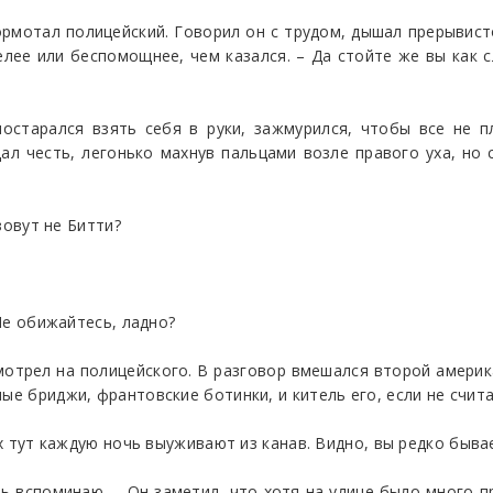
ормотал полицейский. Говорил он с трудом, дышал прерывис
лее или беспомощнее, чем казался. – Да стойте же вы как сл
постарался взять себя в руки, зажмурился, чтобы все не п
ал честь, легонько махнув пальцами возле правого уха, но 
 зовут не Битти?
 Не обижайтесь, ладно?
смотрел на полицейского. В разговор вмешался второй америк
ые бриджи, франтовские ботинки, и китель его, если не счит
Их тут каждую ночь выуживают из канав. Видно, вы редко быва
ерь вспоминаю. – Он заметил, что хотя на улице было много 