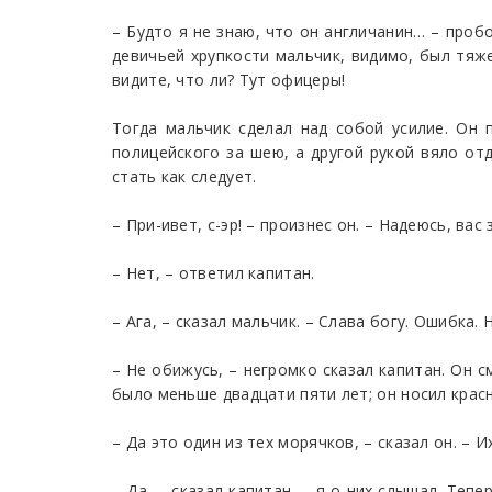
– Будто я не знаю, что он англичанин… – проб
девичьей хрупкости мальчик, видимо, был тяже
видите, что ли? Тут офицеры!
Тогда мальчик сделал над собой усилие. Он 
полицейского за шею, а другой рукой вяло отд
стать как следует.
– При-ивет, с-эр! – произнес он. – Надеюсь, вас
– Нет, – ответил капитан.
– Ага, – сказал мальчик. – Слава богу. Ошибка.
– Не обижусь, – негромко сказал капитан. Он 
было меньше двадцати пяти лет; он носил красн
– Да это один из тех морячков, – сказал он. – 
– Да, – сказал капитан, – я о них слышал. Теп