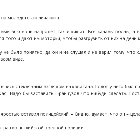
л на молодого англичанина.
д ими всю ночь напролет так и кишит. Все канавы полны, а 
я того и дают им моторки, чтобы разгрузить от них на день 
му не было понятно, да он и не слушал и не верил тому, что 
таком виде.
авившись стеклянным взглядом на капитана. Голос у него был п
кая. Надо бы заставить французов что-нибудь сделать. Го
 с яростью вставил полицейский. – Видно, думает, что он – це
т раз из английской военной полиции.