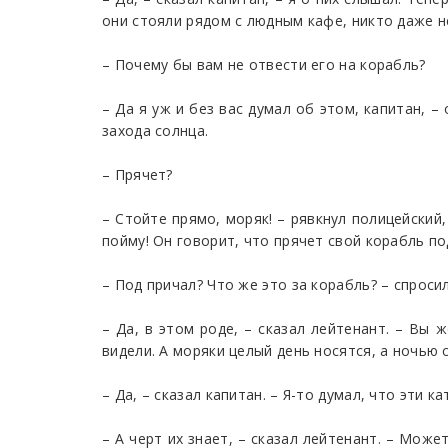
они стояли рядом с людным кафе, никто даже н
– Почему бы вам не отвести его на корабль?
– Да я уж и без вас думал об этом, капитан, –
захода солнца.
– Прячет?
– Стойте прямо, моряк! – рявкнул полицейский
пойму! Он говорит, что прячет свой корабль по
– Под причал? Что же это за корабль? – спроси
– Да, в этом роде, – сказал лейтенант. – Вы 
видели. А моряки целый день носятся, а ночью с
– Да, – сказал капитан. – Я-то думал, что эти
– А черт их знает, – сказал лейтенант. – Може