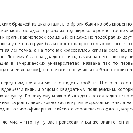
ских бриджей из диагонали. Его брюки были из обыкновенного
кой моде; складка торчала из-под широкого ремня, точно у 
 краги, как человек солидный; он даже не подобрал их друг 
лышки у него на груди были просто-напросто знаком того, что
ная ленточка, а на погонах красовались капитанские нашив
ые. Лет ему было за двадцать пять; глядя на него, никому 
ация в американских университетах, названа так по перв
ихся ее девизом], скорее всего он учился на благотворител
 перед ним, вряд ли мог его видеть вообще. И стоял-то он
 вдребезги пьян, и рядом с квадратным полицейским, которы
 девушку. По виду ему можно было дать восемнадцать: на е
нный сырой глиной, криво застегнутый морской китель, а на
дни только офицеры английского королевского флота, морс
 летчик. – Что тут у вас происходит? Вы же видите, он ан