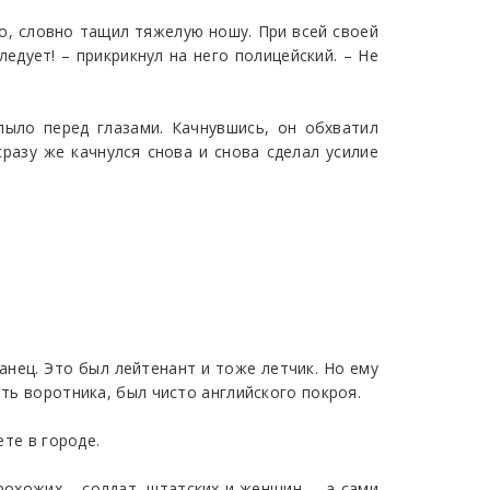
то, словно тащил тяжелую ношу. При всей своей
едует! – прикрикнул на него полицейский. – Не
лыло перед глазами. Качнувшись, он обхватил
сразу же качнулся снова и снова сделал усилие
анец. Это был лейтенант и тоже летчик. Но ему
ать воротника, был чисто английского покроя.
ете в городе.
прохожих – солдат, штатских и женщин, – а сами