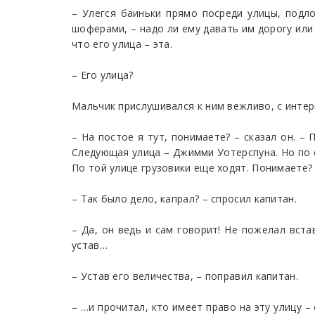
– Улегся баиньки прямо посреди улицы, подло
шоферами, – надо ли ему давать им дорогу или 
что его улица – эта.
– Его улица?
Мальчик прислушивался к ним вежливо, с интер
– На постое я тут, понимаете? – сказал он. –
Следующая улица – Джимми Уотерспуна. Но по ег
По той улице грузовики еще ходят. Понимаете?
– Так было дело, капрал? – спросил капитан.
– Да, он ведь и сам говорит! Не пожелал вста
устав…
– Устав его величества, – поправил капитан.
– …и прочитал, кто имеет право на эту улицу – 