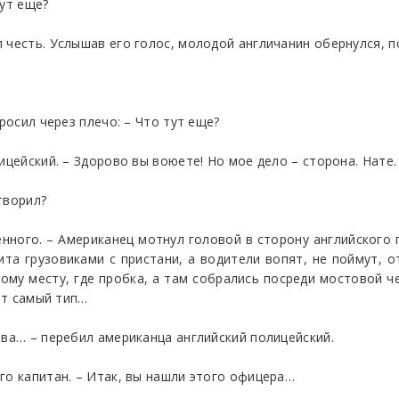
тут еще?
 честь. Услышав его голос, молодой англичанин обернулся, п
росил через плечо: – Что тут еще?
ицейский. – Здорово вы воюете! Но мое дело – сторона. Нате.
атворил?
бенного. – Американец мотнул головой в сторону английского
бита грузовиками с пристани, а водители вопят, не поймут, о
 тому месту, где пробка, а там собрались посреди мостовой ч
тот самый тип…
тва… – перебил американца английский полицейский.
го капитан. – Итак, вы нашли этого офицера…