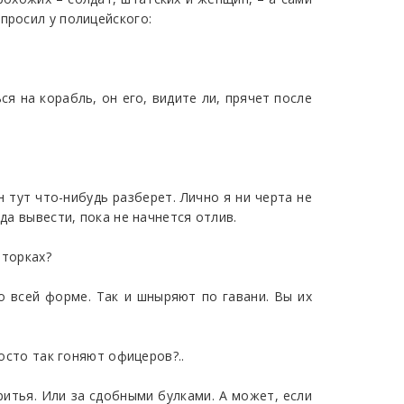
просил у полицейского:
ся на корабль, он его, видите ли, прячет после
 тут что-нибудь разберет. Лично я ни черта не
да вывести, пока не начнется отлив.
оторках?
по всей форме. Так и шныряют по гавани. Вы их
росто так гоняют офицеров?..
бритья. Или за сдобными булками. А может, если