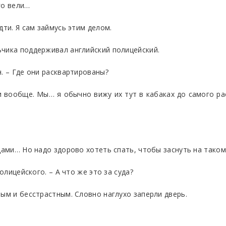
го вели…
дти. Я сам займусь этим делом.
ьчика поддерживал английский полицейский.
. – Где они расквартированы?
и вообще. Мы… я обычно вижу их тут в кабаках до самого ра
дами… Но надо здорово хотеть спать, чтобы заснуть на таком
олицейского. – А что же это за суда?
ным и бесстрастным. Словно наглухо заперли дверь.