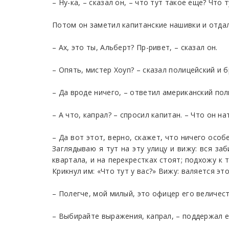
– Ну-ка, – сказал он, – что тут такое еще? Что 
Потом он заметил капитанские нашивки и отдал
– Ах, это ты, Альберт? Пр-ривет, – сказал он.
– Опять, мистер Хоуп? – сказал полицейский и б
– Да вроде ничего, – ответил американский пол
– А что, капрал? – спросил капитан. – Что он н
– Да вот этот, верно, скажет, что ничего осо
Заглядываю я тут на эту улицу и вижу: вся за
квартала, и на перекрестках стоят; подхожу к
Крикнул им: «Что тут у вас?» Вижу: валяется э
– Полегче, мой милый, это офицер его величес
– Выбирайте выражения, капрал, – поддержал е