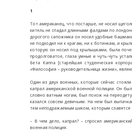
1
Тот американец, что постарше, не носил щеголь
китель не спадал длинными фалдами по лондонс
дорогого сапожника он носил удобные башмаки и
не подходил ни к крагам, ни к ботинкам, и кры
которую он носил под крылышками, была почет
продолговатое, глаза умные и чуть-чуть устал
Бета Каппа [старейшая студенческая корпор
«Философия – руководительница жизни», являющ
Один из двух военных, которые сейчас стояли
капрал американской военной полиции. Он был
словно ватным ногам, был похож на переодетую
казался совсем девичьим. На нем был выпачка
тем неподражаемым шиком, которым славятся о
– В чем дело, капрал? – спросил американский
военная полиция.