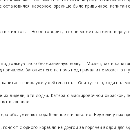
е остановился: наверное, зрелище было привычное. Капитан с
 ответил тот. – Но он говорит, что не может затемно вернуть
, подтолкнув свою безжизненную ношу. – Может, хоть капитан
д причалом. Загоняет его на ночь под причал и не может отту
л капитан теперь уже у лейтенанта. – Они тут что, ходят на м
же их видели, эти лодки. Катера с маскировочной окраской, 
пят в канавах.
 катера обслуживают корабельное начальство. Неужели у них п
т, гоняют с одного корабля на другой за горячей водой для 