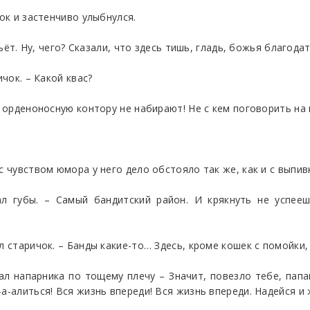
чок и застенчиво улыбнулся.
пьёт. Ну, чего? Сказали, что здесь тишь, гладь, божья благода
ичок. – Какой квас?
х орденоносную контору не набирают! Не с кем поговорить на
 чувством юмора у него дело обстояло так же, как и с выпивк
жал губы. – Самый бандитский район. И крякнуть не успее
л старичок. – Банды какие-то… Здесь, кроме кошек с помойки, 
пал напарника по тощему плечу – Значит, повезло тебе, пап
а-алиться! Вся жизнь впереди! Вся жизнь впереди. Надейся и 