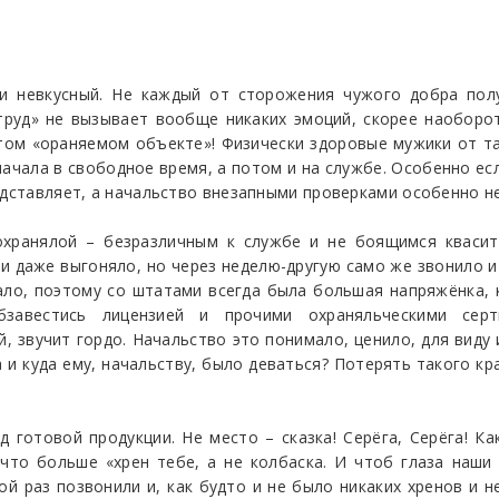
 и невкусный. Не каждый от сторожения чужого добра пол
труд» не вызывает вообще никаких эмоций, скорее наоборо
 этом «ораняемом объекте»! Физически здоровые мужики от та
начала в свободное время, а потом и на службе. Особенно ес
едставляет, а начальство внезапными проверками особенно не
хранялой – безразличным к службе и не боящимся квасит
и даже выгоняло, но через неделю-другую само же звонило и
ло, поэтому со штатами всегда была большая напряжёнка, к
бзавестись лицензией и прочими охраняльческими серт
, звучит гордо. Начальство это понимало, ценило, для виду
 и куда ему, начальству, было деваться? Потерять такого кра
 готовой продукции. Не место – сказка! Серёга, Серёга! Как
то больше «хрен тебе, а не колбаска. И чтоб глаза наши 
ой раз позвонили и, как будто и не было никаких хренов и 