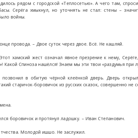
дилось рядом с городской «Теплосетью». А чего там, спроси
асы. Серёга хмыкнул, но уточнять не стал: стены – значит
было войны.
онце провода. – Двое суток через двое. Всё. Не кашляй.
 Этот хамский жест означал явное презрение к нему, Серёг
! Какой Спиноза нашёлся! Знаем мы эти твои «раздумья при лу
а позвонил в обитую чёрной клеёнкой дверь. Дверь открыл
такий старичок-боровичок из русских сказок, совершенно не
Смена.
улся боровичок и протянул ладошку. – Иван Степанович.
 отчества. Молодой ишшо. Не заслужил.