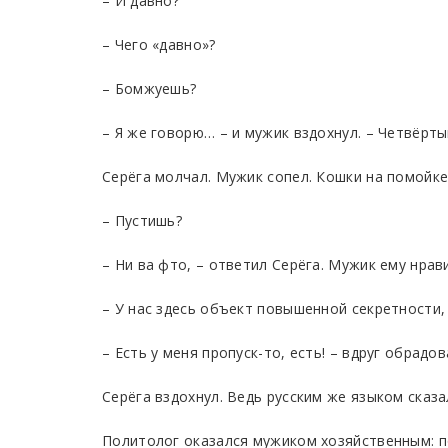
– И давно?
– Чего «давно»?
– Бомжуешь?
– Я же говорю… – и мужик вздохнул. – Четвёрты
Серёга молчал. Мужик сопел. Кошки на помойке
– Пустишь?
– Ни ва фто, – ответил Серёга. Мужик ему нрав
– У нас здесь объект повышенной секретности,
– Есть у меня пропуск-то, есть! – вдруг обрад
Серёга вздохнул. Ведь русским же языком сказа
Политолог оказался мужиком хозяйственным: по