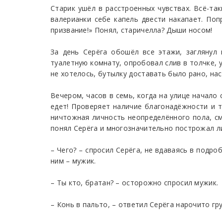
Старик ушёл в расстроенных чувствах. Всё-так
валерианки себе капель двести накапает. По
призвание!» Понял, старичелла? Дыши носом!
За день Серёга обошёл все этажи, заглянул
туалетную комнату, опробовал слив в толчке, у
не хотелось, бутылку доставать было рано, на
Вечером, часов в семь, когда на улице начало
едет! Проверяет наличие благонадёжности и тр
ничтожная личность неопределённого пола, с
понял Серёга и многозначительно построжал ли
– Чего? – спросил Серёга, не вдаваясь в подр
ним – мужик.
– Ты кто, братан? – осторожно спросил мужик.
– Конь в пальто, – ответил Серёга нарочито гру