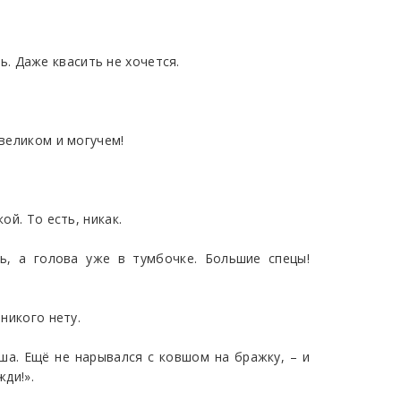
ть. Даже квасить не хочется.
 великом и могучем!
ой. То есть, никак.
шь, а голова уже в тумбочке. Большие спецы!
никого нету.
аша. Ещё не нарывался с ковшом на бражку, – и
жди!».