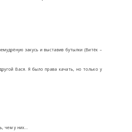
 немудрёную закусь и выставив бутылки (Витёк –
 другой Вася. Я было права качать, но только у
ь, чем у них…