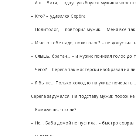
– А я – Витя, – вдруг улыбнулся мужик и яростн
– Кто? – удивился Серёга.
– Политолог, – повторил мужик. – Меня все так
– И чего тебе надо, политолог? – не допустил 
– Слышь, братан.., – и мужик понизил голос до
– Чего? – Серёга так мастерски изобразил на л
– Я бы не… Только холодно на улице ночевать…
Серёга задумался. На подставу мужик похож не 
– Бомжуешь, что ли?
– Не… Баба домой не пустила, – быстро соврал 