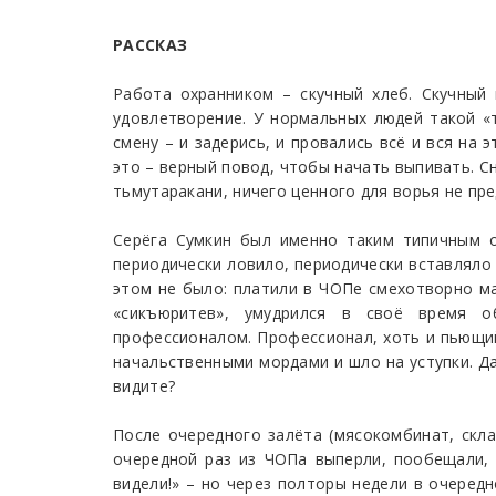
РАССКАЗ
Работа охранником – скучный хлеб. Скучный
удовлетворение. У нормальных людей такой «
смену – и задерись, и провались всё и вся на
это – верный повод, чтобы начать выпивать. С
тьмутаракани, ничего ценного для ворья не пр
Серёга Сумкин был именно таким типичным о
периодически ловило, периодически вставляло 
этом не было: платили в ЧОПе смехотворно ма
«сикъюритев», умудрился в своё время о
профессионалом. Профессионал, хоть и пьющий
начальственными мордами и шло на уступки. Да
видите?
После очередного залёта (мясокомбинат, склад
очередной раз из ЧОПа выперли, пообещали, ч
видели!» – но через полторы недели в очередн