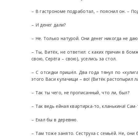
– В гастрономе подработал, – пояснил он. – По
– И денег дали?
– Не. Только натурой. Они денег никогда не дают
– Ты, Витёк, не ответил: с каких причин в бом
свою, Серёга – свою), уселись за стол.
– С отсидки пришёл. Два года тянул по «хулига
этого Васи кулачищи – во! (Витёк растопырил л
– Так ты чего, не прописанный, что ли, был?
– Так ведь ейная квартирка-то, кланькина! Сам
– Ехал бы в деревню.
– Там тоже занято. Сеструха с семьёй. Не, они 