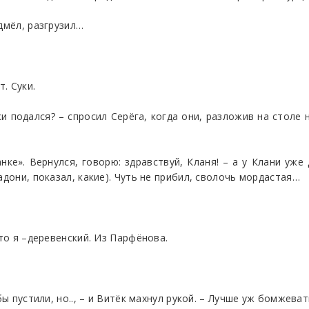
дмёл, разгрузил…
. Суки.
жи подался? – спросил Серёга, когда они, разложив на столе
нке». Вернулся, говорю: здравствуй, Кланя! – а у Клани уже
адони, показал, какие). Чуть не прибил, сволочь мордастая…
-то я –деревенский. Из Парфёнова.
бы пустили, но.., – и Витёк махнул рукой. – Лучше уж бомжеват