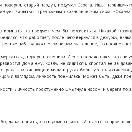
и поверил, старый пердун, подумал Серёга. Ишь, нервишки-т
пробует забыться тревожным охраняльческим сном. «Охрана 
 в комнаты на предмет чем бы поживиться. Никакой пожи
бедился, что работает, после чего вернулся в дежурку, вклю
строение наблюдалось если не замечательное, то вполне снос
 смеркаться, в дверь позвонили. Серёга порадовался, что не 
езвости! Дома ему, козлу, не сидится!), спрятал её за див
мотрела заискивающе и мяла в руках большую полиэтиленову
цом и взглядом. Личность поёжилась. Может быть, даже пред
обности. Личность простуженно шмыгнула носом, и Серёга п
бо, давая понять, кто в доме хозяин. – А ты что за произвед