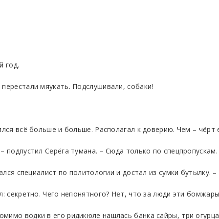
й год.
 перестали мяукать. Подслушивали, собаки!
ился всё больше и больше. Располагал к доверию. Чем – чёрт 
 – подпустил Серёга тумана. – Сюда только по спецпропускам
овался специалист по политологии и достал из сумки бутылку. 
л: секретно. Чего непонятного? Нет, что за люди эти бомжары
мимо водки в его ридикюле нашлась банка сайры, три огурца 