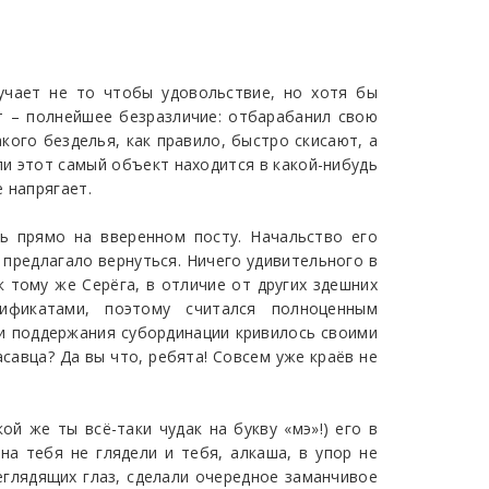
учает не то чтобы удовольствие, но хотя бы
т – полнейшее безразличие: отбарабанил свою
кого безделья, как правило, быстро скисают, а
ли этот самый объект находится в какой-нибудь
 напрягает.
ь прямо на вверенном посту. Начальство его
 предлагало вернуться. Ничего удивительного в
 тому же Серёга, в отличие от других здешних
ификатами, поэтому считался полноценным
 и поддержания субординации кривилось своими
савца? Да вы что, ребята! Совсем уже краёв не
ой же ты всё-таки чудак на букву «мэ»!) его в
на тебя не глядели и тебя, алкаша, в упор не
неглядящих глаз, сделали очередное заманчивое