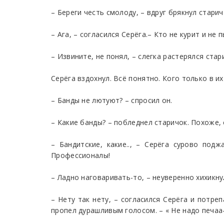
– Береги честь смолоду, – вдруг брякнул стари
– Ага, – согласился Серёга.– Кто не курит и не 
– Извините, не понял, – слегка растерялся стар
Серёга вздохнул. Всё понятно. Кого только в и
– Банды не лютуют? – спросил он.
– Какие банды? – побледнел старичок. Похоже, с
– Бандитские, какие.., – Серёга сурово под
Профессионалы!
– Ладно наговаривать-то, – неуверенно хихикну
– Нету так нету, – согласился Серёга и потре
пропел дурашливым голосом. – « Не надо печаа-