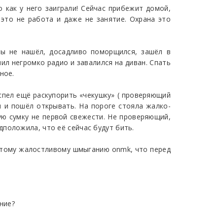
о как у него заиграли! Сейчас прибежит домой,
это не работа и даже не занятие. Охрана это
вы не нашёл, досадливо поморщился, зашёл в
чил негромко радио и завалился на диван. Спать
ное.
успел ещё раскупорить «чекушку» ( проверяющий
ан и пошёл открывать. На пороге стояла жалко-
ю сумку не первой свежести. Не проверяющий,
положила, что её сейчас будут бить.
о этому жалостливому шмыганию onmk, что перед
ение?