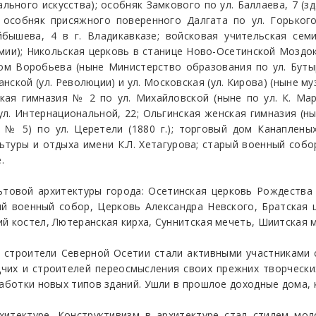
ального искусства); особняк Замкового по ул. Баллаева, 7 (
; особняк присяжного поверенного Далгата по ул. Горьког
йбышева, 4 в г. Владикавказе; войсковая учительская сем
ии); Никольская церковь в станице Ново-Осетинской Моздок
ом Воробьева (ныне Министерство образования по ул. Бутыр
нской (ул. Революции) и ул. Московская (ул. Кирова) (ныне м
ская гимназия № 2 по ул. Михайловской (ныне по ул. К. Ма
ул. Интернациональной, 22; Ольгинская женская гимназия (н
 № 5) по ул. Церетели (1880 г.); торговый дом Канапленых 
ьтуры и отдыха имени К.Л. Хетагурова; старый военный собо
.
ьтовой архитектуры города: Осетинская церковь Рождества
 военный собор, Церковь Александра Невского, Братская ц
й костел, Лютеранская кирха, Суннитская мечеть, Шиитская м
 строители Северной Осетии стали активными участниками 
чих и строителей переосмысления своих прежних творчески
работки новых типов зданий. Ушли в прошлое доходные дома, 
хитектуре. Конструктивизм в архитектуре стал стилем мол