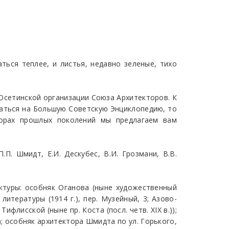
ться теплее, и листья, недавно зеленые, тихо
-Осетинской организации Союза Архитекторов. К
латься на Большую Советскую Энциклопедию, то
торах прошлых поколений мы предлагаем вам
.П. Шмидт, Е.И. Дескубес, В.И. Грозмани, В.В.
ктуры: особняк Оганова (ныне художественный
литературы (1914 г.), пер. Музейный, 3; Азово-
флисской (ныне пр. Коста (посл. четв. XIX в.));
; особняк архитектора Шмидта по ул. Горького,