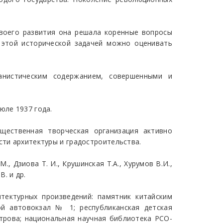
своего развития она решала коренные вопросы
с этой исторической задачей можно оценивать
анистическим содержанием, совершенными и
юле 1937 года.
щественная творческая организация активно
сти архитектуры и градостроительства.
., Дзиова Т. И., Крушинская Т.А., Хурумов В.И.,
В. и др.
тектурных произведений: памятник китайским
ой автовокзал № 1; республиканская детская
итрова; национальная научная библиотека РСО-