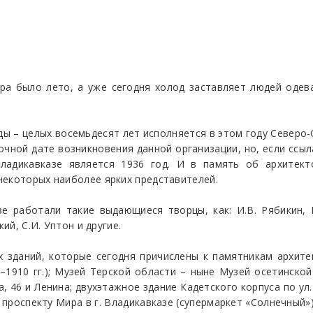
ра было лето, а уже сегодня холод заставляет людей одева
ы – целых восемьдесят лет исполняется в этом году Северо
очной дате возникновения данной организации, но, если ссы
Владикавказе является 1936 год. И в память об архитек
некоторых наиболее ярких представителей.
е работали такие выдающиеся творцы, как: И.В. Рябикин, П
ий, С.И. Уптон и другие.
х зданий, которые сегодня причислены к памятникам архите
3–1910 гг.); Музей Терской области – ныне Музей осетинской 
 46 и Ленина; двухэтажное здание Кадетского корпуса по ул. Ти
 проспекту Мира в г. Владикавказе (супермаркет «Солнечный»)