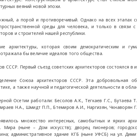
турных веяний новой эпохи.
ожный, а порой и противоречивый. Однако на всех этапах 
пространственной среды для человека, и только в связи 
торов и строителей нашей республики.
ие архитектуры, которая своим демократическим и гум
отражала бы величие идеалов того общества.
ов СССР. Первый съезд советских архитекторов состоялся в и
деление Союза архитекторов СССР. Эта добровольная об
тике, а также научной и педагогической деятельности в обла
ой Осетии работали: Бесолов А.К., Тегкаев Г.С., Бутаева Т.М
ираев Н.А., Шмидт П.П., Бтемиров А.И., Наргизян, Чкнаворян Г.
оявилось множество интересных, самобытных и ярких архи
 Мира (ныне – Дом искусств); дворец пионеров; городск
тина; административное здание КГБ (ныне УФСБ) на ул. Дим