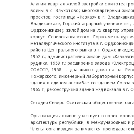
Алании; квартал жилой застройки с кинотеатро
войны в с. Эльхотово; многоквартирный жилой
проектов; гостиница «Кавказ» в г. Владикавка
Владикавказе; Горский аграрный университет;
Орджоникидзе); жилой дом на 75 квартир Управ
корпус Северокавказского Горно-металлурги
металлургического института в г. Орджоникидз
района Центрального рынка в г. Орджоникидзе; 
1952 г.; административно-жилой дом «Кавказги
рудника, 1959 г.; расширение завода «Электро
СОАССР, 1958 г.; два жилых дома на пл. Рев
Пожарского; инженерный лабораторный корпус №
здания в едином ансамбле со зданием Союза х
1965 г.; реконструкция здания ж/д вокзала в г
Сегодня Северо-Осетинская общественная орга
Организация активно участвует в проектирова
архитектуры республики, в Международных и р
Члены организации занимаются преподавател