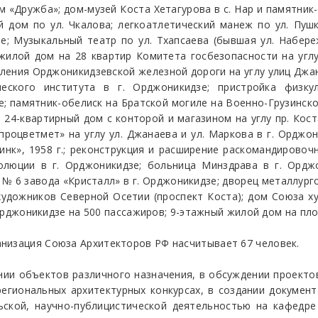
м «Дружба»; дом-музей Коста Хетагурова в с. Нар и памятник
 дом по ул. Чкалова; легкоатлетический манеж по ул. Пушк
зе; Музыкальный театр по ул. Тхапсаева (бывшая ул. Набере
 жилой дом на 28 квартир Комитета госбезопасности на угл
ления Орджоникидзевской железной дороги на углу улиц Джа
ческого института в г. Орджоникидзе; пристройка физку
е; памятник-обелиск на Братской могиле на Военно-Грузинско
24-квартирный дом с конторой и магазином на углу пр. Коста
процветмет» на углу ул. Джанаева и ул. Маркова в г. Ордж
цинк», 1958 г.; реконструкция и расширение раскомандировоч
олюции в г. Орджоникидзе; больница Минздрава в г. Ордж
 6 завода «Кристалл» в г. Орджоникидзе; дворец металлург
удожников Северной Осетии (проспект Коста); дом Союза х
. Орджоникидзе на 500 пассажиров; 9-этажный жилой дом на пл
низация Союза Архитекторов РФ насчитывает 67 человек.
нии объектов различного назначения, в обсуждении проекто
егиональных архитектурных конкурсах, в создании докумен
ьской, научно-публицистической деятельностью на кафедре