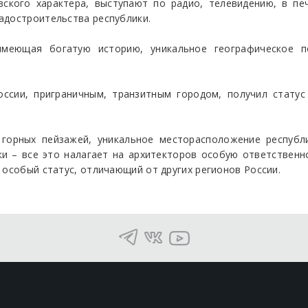
вского характера, выступают по радио, телевидению, в п
адостроительства республики.
имеющая богатую историю, уникальное географическое п
ссии, приграничным, транзитным городом, получил статус 
 горных пейзажей, уникальное месторасположение республ
ки – все это налагает на архитекторов особую ответственн
 особый статус, отличающий от других регионов России.