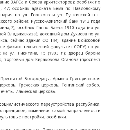
здание ЗАГСа и Союза архитекторов); особняк по
о, 47; особняк адвоката Бёмэ по Павловскому
инария по ул. Горького и ул. Пушкинской в г.
ского района; Русско-Азиатский банк 1913 года
ина,7); особняк Гаппо Баева 1910 года (на ул.
узей Владикавказа); доходный дом Духиева по ул.
ркса, сейчас здания СОГПИ); здание Войсковой
ыне физико-технический факультет СОГУ) по ул.
на ул. Никитина, 15 (1903 г.); дворец барона
р; торговый дом Киракозова-Оганова (проспект
 Пресвятой Богородицы, Армяно-Григорианская
ерковь, Греческая церковь, Тенгинский собор,
ечеть, Ильинская церковь.
социалистического переустройства республики.
х принципов, изменения самой направленности
культовые постройки, особняки.
одого государства. Поколение революционных