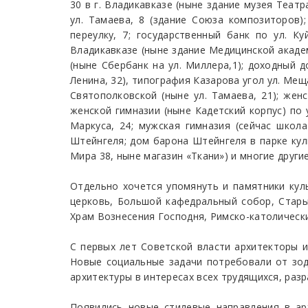
30 в г. Владикавказе (ныне здание музея Театр
ул. Тамаева, 8 (здание Союза композиторов)
переулку, 7; государственный банк по ул. Ку
Владикавказе (ныне здание Медицинской академ
(ныне Сбербанк на ул. Миллера,1); доходный д
Ленина, 32), типография Казарова угол ул. Меща
Святополковской (ныне ул. Тамаева, 21); жен
женской гимназии (ныне Кадетский корпус) по 
Маркуса, 24; мужская гимназия (сейчас школа
Штейнгеля; дом барона Штейнгеля в парке кул
Мира 38, ныне магазин «Ткани») и многие другие
Отдельно хочется упомянуть и памятники кул
церковь, Большой кафедральный собор, Старый
Храм Вознесения Господня, Римско-католически
С первых лет Советской власти архитекторы и
Новые социальные задачи потребовали от зод
архитектуры в интересах всех трудящихся, раз
Появились новые стилевые направления в ар