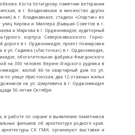
-обелиск Коста Хетагурову; памятник ветеранам
инская, в г. Владикавказе и множество других
жная) в г. Владикавказе; стадион «Спартак» во
у улиц Кирова и Миллера (бывшая Советов в г.
наева и Маркова в г. Орджоникидзе; аудиторный
льтурного корпуса Северокавказского Горно-
й дороге в г. Орджоникидзе; проект планировки
 и ул. Гадиева («Ласточка») в г. Орджоникидзе,
оникидзе; обогатительная фабрика Фиагдонского
ной на 300 человек Верхне-Згидского рудника в
оникидзе; жилой 60-ти квартирный дом по ул.
ов по улице Иристонская; два 12-этажных жилых
удожников на ул. Шмулевича в г. Орджоникидзе
ощади 50-летия Октября.
в, в работе по охране и выявлению памятников
тальных фильмов об архитектуре родного края.
 архитектуры СК ГМИ, организуют выставки и