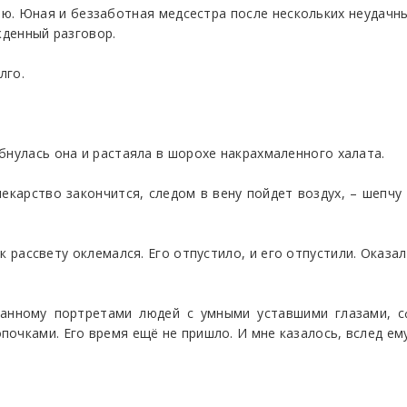
ю. Юная и беззаботная медсестра после нескольких неудачных
жденный разговор.
лго.
бнулась она и растаяла в шорохе накрахмаленного халата.
лекарство закончится, следом в вену пойдет воздух, – шепчу 
ь к рассвету оклемался. Его отпустило, и его отпустили. Оказ
шанному портретами людей с умными уставшими глазами, 
очками. Его время ещё не пришло. И мне казалось, вслед ему 