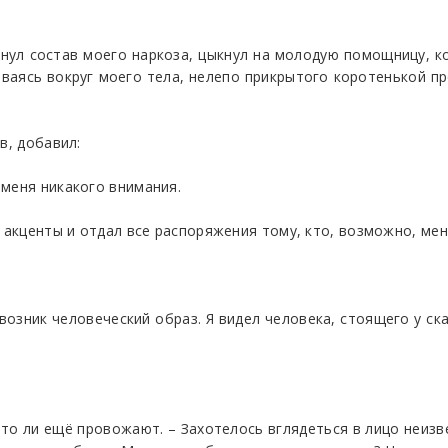
инул состав моего наркоза, цыкнул на молодую помощницу, к
ваясь вокруг моего тела, нелепо прикрытого коротенькой п
в, добавил:
 меня никакого внимания.
е акценты и отдал все распоряжения тому, кто, возможно, ме
возник человеческий образ. Я видел человека, стоящего у ск
 то ли ещё провожают. – Захотелось вглядеться в лицо неиз