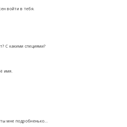
ен войти в тебя.
ят? С какими специями?
ё имя.
И ты мне подробненько…