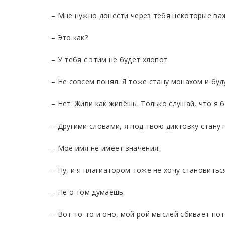
– Мне нужно донести через тебя некоторые важ
– Это как?
– У тебя с этим не будет хлопот
– Не совсем понял. Я тоже стану монахом и буду
– Нет. Живи как живёшь. Только слушай, что я б
– Другими словами, я под твою диктовку стану 
– Моё имя не имеет значения.
– Ну, и я плагиатором тоже не хочу становитьс
– Не о том думаешь.
– Вот то-то и оно, мой рой мыслей сбивает по