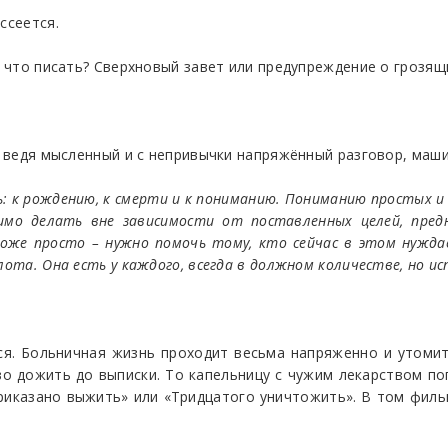
ссеется.
о что писать? Сверхновый завет или предупреждение о грозящ
о, ведя мысленный и с непривычки напряжённый разговор, маш
ь: к рождению, к смерти и к пониманию. Пониманию простых и 
мо делать вне зависимости от поставленных целей, предн
тоже просто – нужно помочь тому, кто сейчас в этом нужд
ота. Она есть у каждого, всегда в должном количестве, но ис
я. Больничная жизнь проходит весьма напряженно и утомит
во дожить до выписки. То капельницу с чужим лекарством по
риказано выжить» или «Тридцатого уничтожить». В том филь