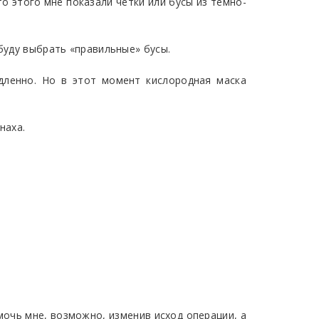
о этого мне показали четки или бусы из темно-
 буду выбрать «правильные» бусы.
дленно. Но в этот момент кислородная маска
наха.
мочь мне, возможно, изменив исход операции, а