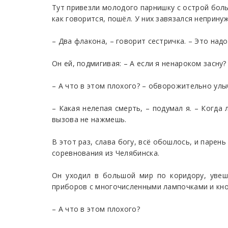
Тут привезли молодого парнишку с острой боль
как говорится, пошёл. У них завязался неприну
– Два флакона, – говорит сестричка. – Это надо
Он ей, подмигивая: – А если я ненароком засну?
– А что в этом плохого? – обворожительно улы
– Какая нелепая смерть, – подумал я. – Когда 
вызова не нажмешь.
В этот раз, слава богу, всё обошлось, и парен
соревнования из Челябинска.
Он уходил в большой мир по коридору, уве
приборов с многочисленными лампочками и кноп
– А что в этом плохого?