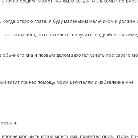
таточно общим. Может, мы были когда-то знакомы? Но вмест
а. Когда открою глаза, я буду маленьким мальчиком и должен
 так захватило, что хотелось получить подробности неме
е обычного сна и первым делом захотел узнать про своего мо
ный визит принес помощь моим целителям и избавление мне.
роехали.
 вполне мог быть игрой моего ума, прилетел сюда, чтобы по