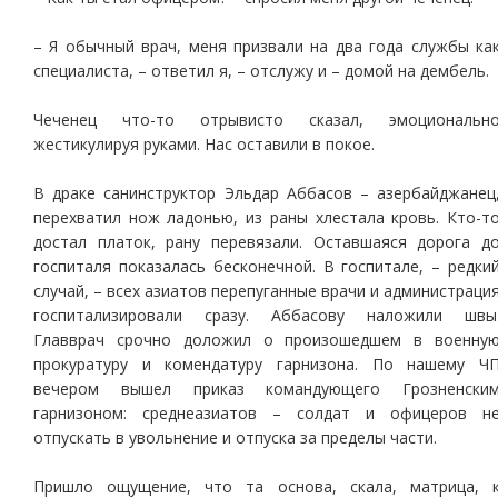
– Я обычный врач, меня призвали на два года службы ка
специалиста, – ответил я, – отслужу и – домой на дембель.
Чеченец что-то отрывисто сказал, эмоциональн
жестикулируя руками. Нас оставили в покое.
В драке санинструктор Эльдар Аббасов – азербайджанец
перехватил нож ладонью, из раны хлестала кровь. Кто-т
достал платок, рану перевязали. Оставшаяся дорога д
госпиталя показалась бесконечной. В госпитале, – редки
случай, – всех азиатов перепуганные врачи и администраци
госпитализировали сразу. Аббасову наложили швы
Главврач срочно доложил о произошедшем в военну
прокуратуру и комендатуру гарнизона. По нашему Ч
вечером вышел приказ командующего Грозненски
гарнизоном: среднеазиатов – солдат и офицеров н
отпускать в увольнение и отпуска за пределы части.
Пришло ощущение, что та основа, скала, матрица, 