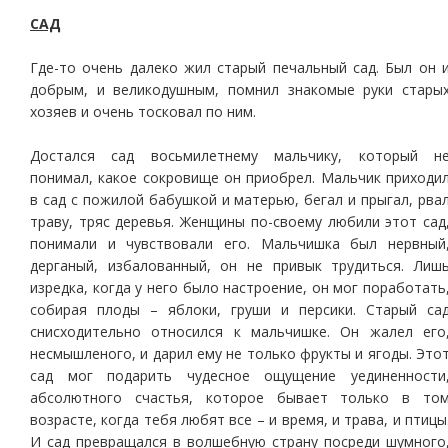
САД
Где-то очень далеко жил старый печальный сад. Был он 
добрым, и великодушным, помнил знакомые руки стары
хозяев и очень тосковал по ним.
Достался сад восьмилетнему мальчику, который н
понимал, какое сокровище он приобрел. Мальчик приходи
в сад с пожилой бабушкой и матерью, бегал и прыгал, рва
траву, тряс деревья. Женщины по-своему любили этот сад
понимали и чувствовали его. Мальчишка был нервный
дерганый, избалованный, он не привык трудиться. Лиш
изредка, когда у него было настроение, он мог поработать
собирая плоды – яблоки, груши и персики. Старый са
снисходительно относился к мальчишке. Он жалел его
несмышленого, и дарил ему не только фрукты и ягоды. Это
сад мог подарить чудесное ощущение уединенности
абсолютного счастья, которое бывает только в то
возрасте, когда тебя любят все – и время, и трава, и птицы
И сад превращался в волшебную страну посреди шумного