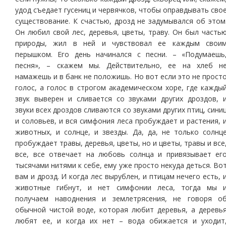
удод съедает гусениц и червячков, чтобы оправдывать сво
существование. К счастью, дрозд не задумывался об этом
Он любил свой лес, деревья, цветы, траву. Он был часть
природы, жил в ней и чувствовал ее каждым свои
перышком. Его день начинался с песни. – «Подумаешь
песня», – скажем мы. Действительно, ее на хлеб н
намажешь и в банк не положишь. Но вот если это не прост
голос, а голос в строгом академическом хоре, где кажды
звук выверен и сливается со звуками других дроздов, 
звуки всех дроздов сливаются со звуками других птиц, сини
и соловьев, и вся симфония леса пробуждает и растения, 
животных, и солнце, и звезды. Да, да, не только солнц
пробуждает травы, деревья, цветы, но и цветы, травы и все
все, все отвечает на любовь солнца и привязывает ег
тысячами нитями к себе, ему уже просто некуда деться. Во
вам и дрозд. И когда лес вырублен, и птицам нечего есть, 
животные гибнут, и нет симфонии леса, тогда мы 
получаем наводнения и землетрясения, не говоря о
обычной чистой воде, которая любит деревья, а деревь
любят ее, и когда их нет – вода обижается и уходит