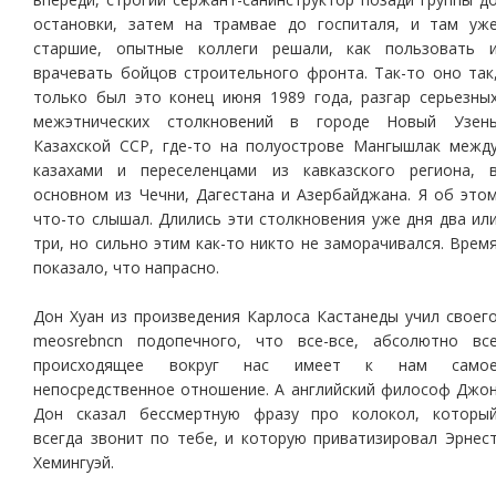
остановки, затем на трамвае до госпиталя, и там уж
старшие, опытные коллеги решали, как пользовать 
врачевать бойцов строительного фронта. Так-то оно так
только был это конец июня 1989 года, разгар серьезны
межэтнических столкновений в городе Новый Узен
Казахской ССР, где-то на полуострове Мангышлак межд
казахами и переселенцами из кавказского региона, 
основном из Чечни, Дагестана и Азербайджана. Я об это
что-то слышал. Длились эти столкновения уже дня два ил
три, но сильно этим как-то никто не заморачивался. Врем
показало, что напрасно.
Дон Хуан из произведения Карлоса Кастанеды учил своег
meosrebncn подопечного, что все-все, абсолютно вс
происходящее вокруг нас имеет к нам само
непосредственное отношение. А английский философ Джо
Дон сказал бессмертную фразу про колокол, которы
всегда звонит по тебе, и которую приватизировал Эрнес
Хемингуэй.