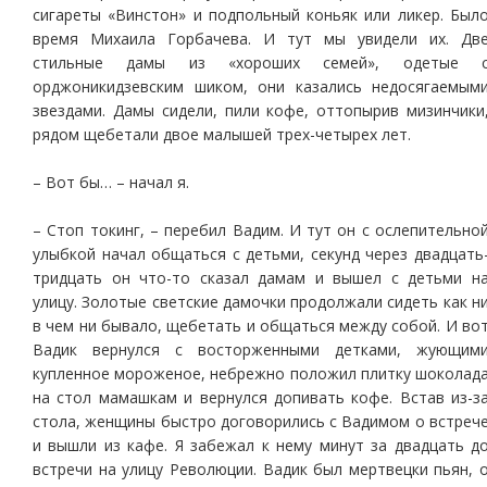
сигареты «Винстон» и подпольный коньяк или ликер. Был
время Михаила Горбачева. И тут мы увидели их. Дв
стильные дамы из «хороших семей», одетые 
орджоникидзевским шиком, они казались недосягаемым
звездами. Дамы сидели, пили кофе, оттопырив мизинчики
рядом щебетали двое малышей трех-четырех лет.
– Вот бы… – начал я.
– Стоп токинг, – перебил Вадим. И тут он с ослепительно
улыбкой начал общаться с детьми, секунд через двадцать
тридцать он что-то сказал дамам и вышел с детьми н
улицу. Золотые светские дамочки продолжали сидеть как н
в чем ни бывало, щебетать и общаться между собой. И во
Вадик вернулся с восторженными детками, жующим
купленное мороженое, небрежно положил плитку шоколад
на стол мамашкам и вернулся допивать кофе. Встав из-з
стола, женщины быстро договорились с Вадимом о встреч
и вышли из кафе. Я забежал к нему минут за двадцать д
встречи на улицу Революции. Вадик был мертвецки пьян, 