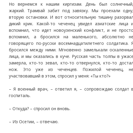
Но вернемся к нашим киргизам. День был солнечный
жаркий. Трамвай забит под завязку. Мы проехали одну
вторую остановки. И вот относительную тишину разорва
дикий крик. Какой-то чеченец увидел азиатские лица 
вспомнил, что идет новоузенский конфликт, и не прост
вспомнил, а бросился на маленького, абсолютно н
говорящего по-русски восемнадцатилетнего солдатика. 
бросился между ними. Мгновенно замелькали оскаленны
лица, и мы оказались в куче. Русская часть толпы в ужас
замерла, кто-то зевал, кто-то отвернулся, кто-то доста
нож. Это уже из чеченцев. Пожилой чеченец, н
участвовавший в этом, спросил у меня: «Ты кто?»
– Я военный врач, – ответил я, – сопровождаю солдат 
госпиталь.
– Откуда? – спросил он вновь.
– Из Осетии, – отвечаю.