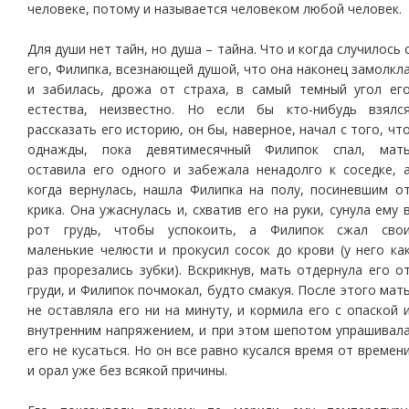
человеке, потому и называется человеком любой человек.
Для души нет тайн, но душа – тайна. Что и когда случилось 
его, Филипка, всезнающей душой, что она наконец замолкл
и забилась, дрожа от страха, в самый темный угол ег
естества, неизвестно. Но если бы кто-нибудь взялс
рассказать его историю, он бы, наверное, начал с того, чт
однажды, пока девятимесячный Филипок спал, мат
оставила его одного и забежала ненадолго к соседке, 
когда вернулась, нашла Филипка на полу, посиневшим о
крика. Она ужаснулась и, схватив его на руки, сунула ему 
рот грудь, чтобы успокоить, а Филипок сжал сво
маленькие челюсти и прокусил сосок до крови (у него ка
раз прорезались зубки). Вскрикнув, мать отдернула его о
груди, и Филипок почмокал, будто смакуя. После этого мат
не оставляла его ни на минуту, и кормила его с опаской 
внутренним напряжением, и при этом шепотом упрашивал
его не кусаться. Но он все равно кусался время от времен
и орал уже без всякой причины.