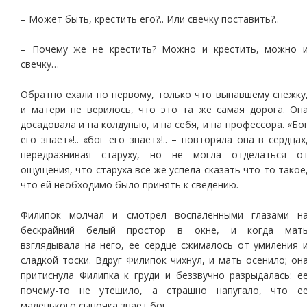
– Может быть, крестить его?.. Или свечку поставить?..
– Почему же не крестить? Можно и крестить, можно 
свечку…
Обратно ехали по первому, только что выпавшему снежку
и матери не верилось, что это та же самая дорога. Он
досадовала и на колдунью, и на себя, и на профессора. «Бо
его знает»!.. «бог его знает»!.. – повторяла она в сердцах
передразнивая старуху, но не могла отделаться о
ощущения, что старуха все же успела сказать что-то такое
что ей необходимо было принять к сведению.
Филипок молчал и смотрел воспаленными глазами н
бескрайний белый простор в окне, и когда мат
взглядывала на него, ее сердце сжималось от умиления 
сладкой тоски. Вдруг Филипок чихнул, и мать осенило; он
притиснула Филипка к груди и беззвучно разрыдалась: е
почему-то не утешило, а страшно напугало, что е
маленького сыночка знает бог.