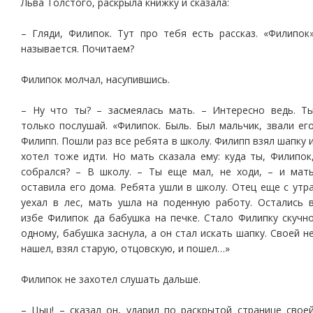
Льва Толстого, раскрыла книжку и сказала:
– Гляди, Филипок. Тут про тебя есть рассказ. «Филипок
называется. Почитаем?
Филипок молчал, насупившись.
– Ну что ты? – засмеялась мать. – Интересно ведь. Т
только послушай. «Филипок. Быль. Был мальчик, звали ег
Филипп. Пошли раз все ребята в школу. Филипп взял шапку 
хотел тоже идти. Но мать сказала ему: куда ты, Филипок
собрался? – В школу. – Ты еще мал, не ходи, – и мат
оставила его дома. Ребята ушли в школу. Отец еще с утр
уехал в лес, мать ушла на поденную работу. Остались 
избе Филипок да бабушка на печке. Стало Филипку скучн
одному, бабушка заснула, а он стал искать шапку. Своей н
нашел, взял старую, отцовскую, и пошел…»
Филипок не захотел слушать дальше.
– Цыц! – сказал он, ударил по раскрытой странице свое