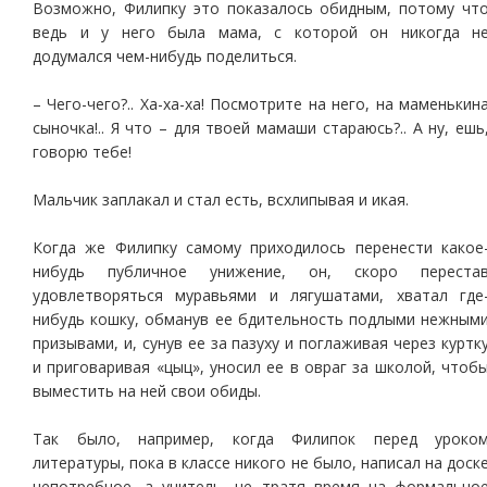
Возможно, Филипку это показалось обидным, потому чт
ведь и у него была мама, с которой он никогда н
додумался чем-нибудь поделиться.
– Чего-чего?.. Ха-ха-ха! Посмотрите на него, на маменькин
сыночка!.. Я что – для твоей мамаши стараюсь?.. А ну, ешь
говорю тебе!
Мальчик заплакал и стал есть, всхлипывая и икая.
Когда же Филипку самому приходилось перенести какое
нибудь публичное унижение, он, скоро переста
удовлетворяться муравьями и лягушатами, хватал где
нибудь кошку, обманув ее бдительность подлыми нежным
призывами, и, сунув ее за пазуху и поглаживая через куртк
и приговаривая «цыц», уносил ее в овраг за школой, чтоб
выместить на ней свои обиды.
Так было, например, когда Филипок перед уроко
литературы, пока в классе никого не было, написал на доск
непотребное, а учитель, не тратя время на формально