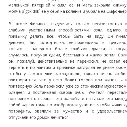
маленькой пятерней и смял ее. И мать закрыла книжку
молча p`gck`dhk` ее у себя на коленке и убрала на шифоньер
В школе Филипок, выделяясь только неказистостью 
слабыми умственными способностями, взял, однако, 
привычку делать все, чтобы быть на виду. Он пина
девочек, бил исподтишка, несправедливо и трусливо
только с заведомо более слабыми дрался; а когда
случалось, получал сдачи, бесстыдно и жалко вопил. Бол
он, пожалуй, действительно не переносил, не хотел е
терпеть и по наитию и привычке заглушал ее диким ором
чтобы у самого уши закладывало; однако очень люби
притворяться, что у него болит голова или живот, – 
притворную боль переносил уже со стоическим мужеством
бледнея и постанывая сквозь зубы. Учителя перестал
воспринимать всерьез его жалобы и называли его межд
собой «артистом», но изображали участие, чтобы Филипк
потрафить, хвалили за мужество и с удовольствие
отпускали его домой лечиться.