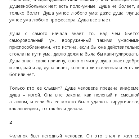
Душевнобольных нет; есть поло-умные. Душа не болеет, 
только болит. Душа умнее любого ума; даже душа глупц
умнее ума любого профессора. Душа все знает.
Душа с самого начала знает то, над чем бьетс
самодовольный ум, вооруженный такими ужасным
приспособлениями, что истина, если бы она действительн
стояла на пути ума, давно должна была бы капитулировать
Душа знает свою причину, свою отчизну, душа знает добр
и зло, рай и ад; душа знает, конечна ли вселенная и есть л
бог или нет.
Только кто ее слышит? Душа человека предана анафеме
душа – изгой. Она вне закона, как нелепый и смешно
атавизм, и если бы ее можно было удалять хирургически
как аппендикс, то так бы и делали.
2
Филипок был негодный человек. Он это знал и жил с