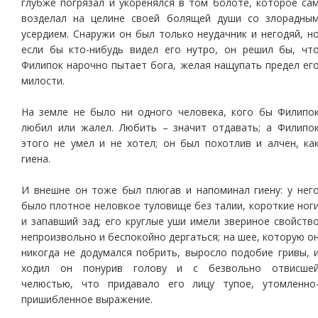
глубже погрязал и укоренялся в том болоте, которое са
возделал на целине своей болящей души со злорадны
усердием. Снаружи он был только неудачник и негодяй, н
если бы кто-нибудь видел его нутро, он решил бы, чт
Филипок нарочно пытает бога, желая нащупать предел ег
милости.
На земле не было ни одного человека, кого бы Филипо
любил или жалел. Любить – значит отдавать; а Филипо
этого не умел и не хотел; он был похотлив и алчен, ка
гиена.
И внешне он тоже был плюгав и напоминал гиену: у нег
было плотное неловкое туловище без талии, короткие ног
и запавший зад; его круглые уши имели звериное свойств
непроизвольно и беспокойно дергаться; на шее, которую о
никогда не додумался побрить, выросло подобие гривы, 
ходил он понурив голову и с безвольно отвисше
челюстью, что придавало его лицу тупое, утомленно
пришибленное выражение.