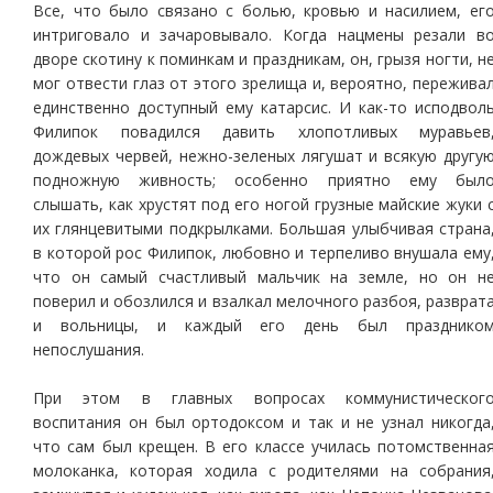
Все, что было связано с болью, кровью и насилием, ег
интриговало и зачаровывало. Когда нацмены резали в
дворе скотину к поминкам и праздникам, он, грызя ногти, н
мог отвести глаз от этого зрелища и, вероятно, пережива
единственно доступный ему катарсис. И как-то исподвол
Филипок повадился давить хлопотливых муравьев
дождевых червей, нежно-зеленых лягушат и всякую другу
подножную живность; особенно приятно ему был
слышать, как хрустят под его ногой грузные майские жуки 
их глянцевитыми подкрылками. Большая улыбчивая страна
в которой рос Филипок, любовно и терпеливо внушала ему
что он самый счастливый мальчик на земле, но он н
поверил и обозлился и взалкал мелочного разбоя, разврат
и вольницы, и каждый его день был празднико
непослушания.
При этом в главных вопросах коммунистическог
воспитания он был ортодоксом и так и не узнал никогда
что сам был крещен. В его классе училась потомственна
молоканка, которая ходила с родителями на собрания