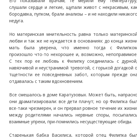
Его показывали врачам; те мерили ему температуру
слушали сердце и легкие, щупали живот с некрасивым, ка
бородавка, пупком, брали анализы – и не находили никаког
недуга.
Но материнская мнительность равна только материнско
любви и так же не нуждается в основаниях: до конца жизн
мать была уверена, что именно тогда с Филипко
произошло что-то нехорошее и, возможно, непоправимое
С тех пор ее любовь к Филипку соединилась с дурной
навязчивой и неустранимой тревогой, с горькой догадкой 
тщетности ее повседневных забот, которым прежде он
отдавалась с таким вдохновением.
Все смешалось в доме Каратузовых. Может быть, напрасн
они драматизировали: все дети плачут; но ор Филипка бы
все-таки чрезмерен, и он прервал ровное течение их жизни
между родителями начались нервные споры, посыпалис
взаимные упреки, при-помнились несуществующие обиды.
Старенькая бабка Василиса, которой отец Филипка бы