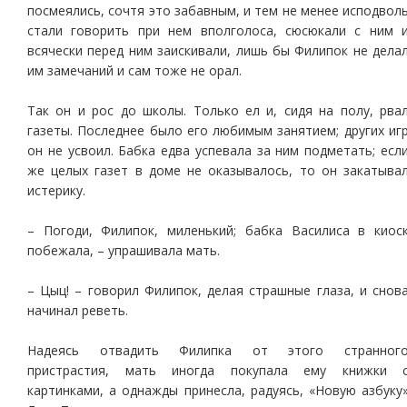
посмеялись, сочтя это забавным, и тем не менее исподвол
стали говорить при нем вполголоса, сюсюкали с ним 
всячески перед ним заискивали, лишь бы Филипок не дела
им замечаний и сам тоже не орал.
Так он и рос до школы. Только ел и, сидя на полу, рва
газеты. Последнее было его любимым занятием; других иг
он не усвоил. Бабка едва успевала за ним подметать; есл
же целых газет в доме не оказывалось, то он закатыва
истерику.
– Погоди, Филипок, миленький; бабка Василиса в киос
побежала, – упрашивала мать.
– Цыц! – говорил Филипок, делая страшные глаза, и снов
начинал реветь.
Надеясь отвадить Филипка от этого странног
пристрастия, мать иногда покупала ему книжки 
картинками, а однажды принесла, радуясь, «Новую азбуку