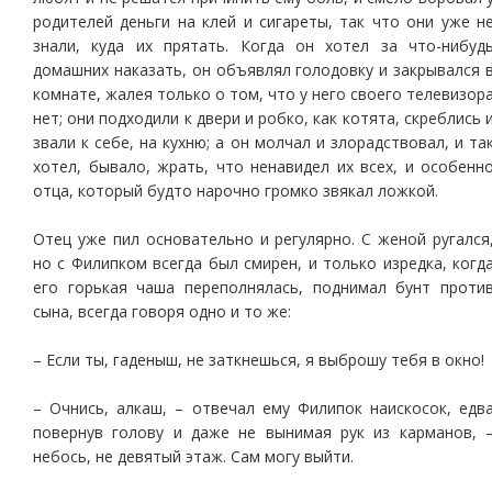
родителей деньги на клей и сигареты, так что они уже н
знали, куда их прятать. Когда он хотел за что-нибуд
домашних наказать, он объявлял голодовку и закрывался 
комнате, жалея только о том, что у него своего телевизор
нет; они подходили к двери и робко, как котята, скреблись 
звали к себе, на кухню; а он молчал и злорадствовал, и та
хотел, бывало, жрать, что ненавидел их всех, и особенн
отца, который будто нарочно громко звякал ложкой.
Отец уже пил основательно и регулярно. С женой ругался
но с Филипком всегда был смирен, и только изредка, когд
его горькая чаша переполнялась, поднимал бунт проти
сына, всегда говоря одно и то же:
– Если ты, гаденыш, не заткнешься, я выброшу тебя в окно!
– Очнись, алкаш, – отвечал ему Филипок наискосок, едв
повернув голову и даже не вынимая рук из карманов, 
небось, не девятый этаж. Сам могу выйти.