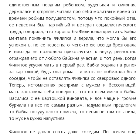
единственным поздним ребенком, худенькая и смирная
держалась в qrnpnme, читала про себя молитвы и время о
времени робким полушепотом, потому что покойный оте
ее невестки был партийный и ветеран социалистическог
труда, говорила, что хорошо бы Филипочка крестить. Бабк
мечтала понянчить Филипка и верила, что могла бы ег
успокоить, но ее невестка отчего-то ею всегда брезговал
и никогда не позволяла прикоснуться к внуку, ревностн
ограждая его от любого бабкина участия. В тот день, когд
Филипок укусил мать в первый раз, бабка ходила на рыно
за картошкой; будь она дома – и мать не побежала бы 
соседке, чтобы не оставлять Филипка со свекровью одного
Теперь, истомленная распрями с мужем и бессонницей
мать заставила себя поверить, что во всем именно бабк
Василиса с ее картошкой виновата, и все чаще и громч
бурчала на нее по самым разным, надуманным предлогам
то бабка посуду плохо помыла, то веник не там оставила
то мух на кухню напустила.
Филипок не давал спать даже соседям. По ночам они