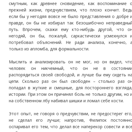
смутным, как древнее сновидение, как воспоминание 
прежней жизни, предчувствием, что плохо кончит. Вед
если бы у негодяя вовсе не было представления о добре 
правде, он бы не избирал так безошибочно неправедны
путь. Впрочем, скажи ему кто-нибудь другой, что о
негодяй, он бы, пожалуй, саркастически усмехнулся 
потребовал объяснений. Не ради анализа, конечно, 
только из апломба, для формальности.
Мыслить и анализировать он не мог, но он видел, чт
человек он никчемный, что он не в состояни
распорядиться своей свободой, и лучше бы ему сидеть н
цепи. Сколько раз он был свободен – столько раз о
попадал в жуткие и смешные, для постороннего взгляда
истории. При этом он причинял боль не только другим, но 
на собственном лбу набивал шишки и ломал себе кости.
Этот опыт, не говоря о предчувствии, не предостерег его
не сделал его лучше; напротив, Филипок постоянн
оспаривал его тем, что делал все наперекор совести и вс