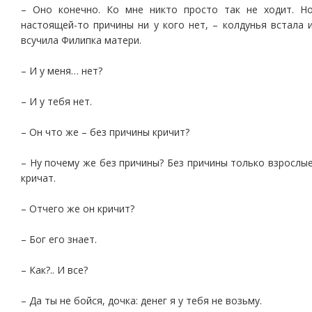
– Оно конечно. Ко мне никто просто так не ходит. Н
настоящей-то причины ни у кого нет, – колдунья встала 
всучила Филипка матери.
– И у меня… нет?
– И у тебя нет.
– Он что же – без причины кричит?
– Ну почему же без причины? Без причины только взрослы
кричат.
– Отчего же он кричит?
– Бог его знает.
– Как?.. И все?
– Да ты не бойся, дочка: денег я у тебя не возьму.