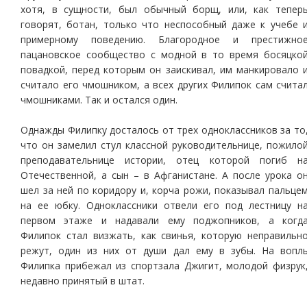
хотя, в сущности, был обычный борщ, или, как тепер
говорят, ботан, только что неспособный даже к учебе 
примерному поведению. Благородное и престижно
пацановское сообщество с модной в то время босяцко
повадкой, перед которым он заискивал, им манкировало 
считало его чмошником, а всех других Филипок сам счита
чмошниками. Так и остался один.
Однажды Филипку досталось от трех одноклассников за то
что он замелил стул классной руководительнице, пожило
преподавательнице истории, отец которой погиб н
Отечественной, а сын – в Афганистане. А после урока о
шел за ней по коридору и, корча рожи, показывал пальце
на ее юбку. Одноклассники отвели его под лестницу н
первом этаже и надавали ему поджопников, а когд
Филипок стал визжать, как свинья, которую неправильн
режут, один из них от души дал ему в зубы. На вопл
Филипка прибежал из спортзала Джигит, молодой физрук
недавно принятый в штат.