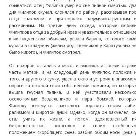
сбываться: отец Филипка умер во сне пьяной смертью. Дв
дня Филипок скучал, слонялся по району, рассказывая пр
отца знакомым и притворялся задумчиво-грустным 
рассеянным. На третий день соседи, которые любил
Филипкова отца за добрый нрав и уважительное отношени
к их нацменским обычаям, резали барана, которого сам
купили в складчину (живых родственников у Каратузовых н
было никого), и Филипок смотрел.
От похорон остались и мясо, и выпивка, и соседи отдал
часть матери, а на следующий день Филипок, положив 
того, и другого в сумку, ушел в окно и устроил в знакомо
овраге за школой свои собственные поминки, из которы
вышла гнусная пьянка. В ней участвовали нескольк
околоточных бездельников и пара бомжей, которы
Филипку почему-то захотелось поразить своим либе
рализмом и широтой души. Однако, когда он захмелел, о
стал учить их жизни, а потом, вдохновленный и
безропотностью, алкоголем и своим особенны
положением скорбящего сына, разбил обоим носы (рука 