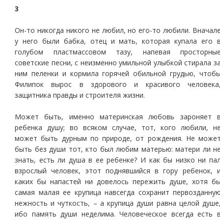
3
Он-то никогда никого не любил, но его-то любили. Вначал
у него были бабка, отец и мать, которая купала его 
голубом пластмассовом тазу, напевая просторны
советские песни, с неизменно умильной улыбкой стирала з
ним пеленки и кормила горячей обильной грудью, чтоб
Филипок вырос в здорового и красивого человека
защитника правды и строителя жизни.
Может быть, именно материнская любовь зароняет 
ребенка душу; во всяком случае, тот, кого любили, н
может быть дурным по природе, от рождения. Не може
быть без души тот, кто был любим матерью: матери ли н
знать, есть ли душа в ее ребенке? И как бы низко ни па
взрослый человек, этот поднявшийся в гору ребенок, 
каких бы напастей ни довелось пережить душе, хотя б
самая малая ее крупица навсегда сохранит первозданну
нежность и чуткость, – а крупица души равна целой душе
ибо память души неделима. Человеческое всегда есть 