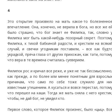
4
Это открытие произвело на мать какое-то болезненно
впечатление. Она, конечно, не верила в бога, но все же е
было страшно, что бог знает ее Филипка, так, словно 
Филипка мог быть какой-нибудь позорный секрет. Поэтом
Филипка, к тихой бабкиной радости, и крестили на всяки
случай, и свечки угодникам поставили, – все как будт
украдкой, пряча глаза от других прихожан, как тати, потом
что вера в те времена считалась суеверием.
Филипок рос и кричал все реже, и уже не так бессмысленно
как прежде, а по более или менее понятным для взрослы
причинам, что само по себе тоже служило для ни
известным утешением. А кусаться и вовсе перестал, потом
что перешел на каши. Тогда же мать сняла с него крестик
чтобы, не дай бог, не увидел кто.
Первое слово, которое Филипок произнес, было «цыц». Вс