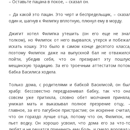
– Оставьте пацана в покое, – сказал он.
– Да какой это пацан. Это черт и беспредельщик, – сказа
один и, шагнув к Филипку вплотную, плюнул ему в морду.
Джигит хотел Филипка утешить (он его еще не зна
толком), но Филипок от него вырвался, утерся и побежа
искать кошку. Это было в самом конце десятого класса
поэтому Филипок даже на выпускной бал не отважилс
пойти, убедив себя, что он презирает эту пошлу
мещанскую традицию. За его троечным аттестатом пото
бабка Василиса ходила.
Только дома, с родителями и бабкой Василисой, он бы
храбр: бессовестно передразнивал бабку, так что он
совсем уже притихла, словно обет молчания приняла
унижал мать и выказывал полное презрение отцу, 
главное, за его пагубное пристрастие; он искренне считал
что он гораздо лучше отца, потому что он, Филипок, н
пьет водку. Он хорошо усвоил, что дома его за что-т
любят и не решатся причинить ему боль, и смело воровал 