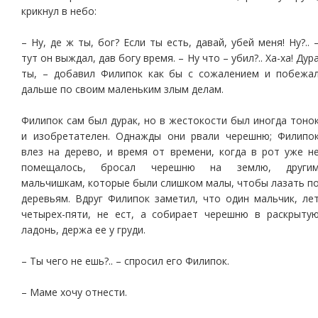
крикнул в небо:
– Ну, де ж ты, бог? Если ты есть, давай, убей меня! Ну?.. 
тут он выждал, дав богу время. – Ну что – убил?.. Ха-ха! Дур
ты, – добавил Филипок как бы с сожалением и побежа
дальше по своим маленьким злым делам.
Филипок сам был дурак, но в жестокости был иногда тоно
и изобретателен. Однажды они рвали черешню; Филипо
влез на дерево, и время от времени, когда в рот уже н
помещалось, бросал черешню на землю, други
мальчишкам, которые были слишком малы, чтобы лазать п
деревьям. Вдруг Филипок заметил, что один мальчик, ле
четырех-пяти, не ест, а собирает черешню в раскрыту
ладонь, держа ее у груди.
– Ты чего не ешь?.. – спросил его Филипок.
– Маме хочу отнести.