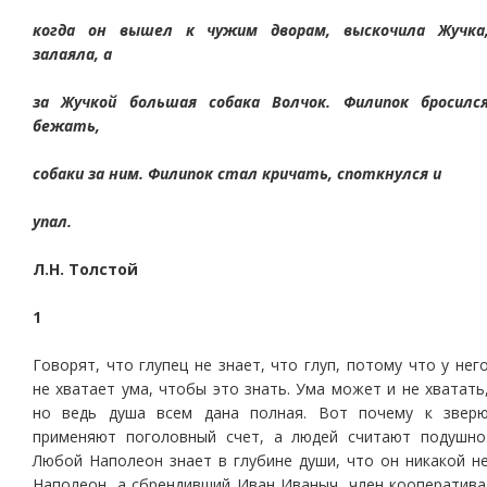
когда он вышел к чужим дворам, выскочила Жучка
залаяла, а
за Жучкой большая собака Волчок. Филипок бросилс
бежать,
собаки за ним. Филипок стал кричать, споткнулся и
упал.
Л.Н. Толстой
1
Говорят, что глупец не знает, что глуп, потому что у нег
не хватает ума, чтобы это знать. Ума может и не хватать
но ведь душа всем дана полная. Вот почему к звер
применяют поголовный счет, а людей считают подушно
Любой Наполеон знает в глубине души, что он никакой н
Наполеон, а сбрендивший Иван Иваныч, член кооператива