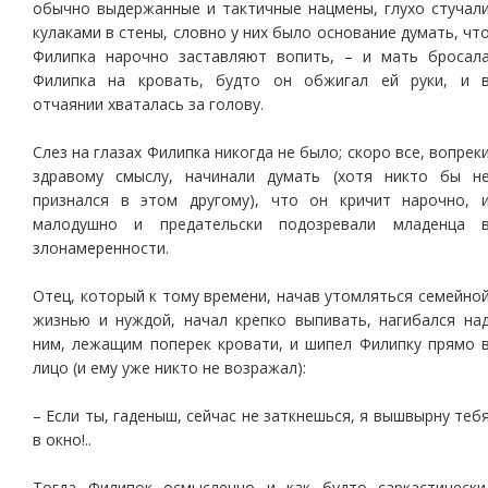
обычно выдержанные и тактичные нацмены, глухо стучал
кулаками в стены, словно у них было основание думать, чт
Филипка нарочно заставляют вопить, – и мать бросал
Филипка на кровать, будто он обжигал ей руки, и 
отчаянии хваталась за голову.
Слез на глазах Филипка никогда не было; скоро все, вопрек
здравому смыслу, начинали думать (хотя никто бы н
признался в этом другому), что он кричит нарочно, 
малодушно и предательски подозревали младенца 
злонамеренности.
Отец, который к тому времени, начав утомляться семейно
жизнью и нуждой, начал крепко выпивать, нагибался на
ним, лежащим поперек кровати, и шипел Филипку прямо 
лицо (и ему уже никто не возражал):
– Если ты, гаденыш, сейчас не заткнешься, я вышвырну теб
в окно!..
Тогда Филипок осмысленно и как будто саркастически