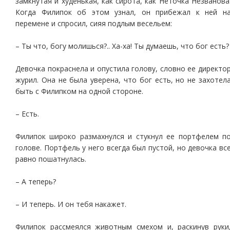
замкнутая и худенькая, как сирота, как Неточка Незванова
Когда Филипок об этом узнал, он прибежал к ней н
перемене и спросил, сияя подлым весельем:
– Ты что, богу молишься?.. Ха-ха! Ты думаешь, что бог есть?
Девочка покраснела и опустила голову, словно ее директо
журил. Она не была уверена, что бог есть, но не захотел
быть с Филипком на одной стороне.
– Есть.
Филипок широко размахнулся и стукнул ее портфелем п
голове. Портфель у него всегда был пустой, но девочка вс
равно пошатнулась.
– А теперь?
– И теперь. И он тебя накажет.
Филипок рассмеялся животным смехом и, раскинув руки