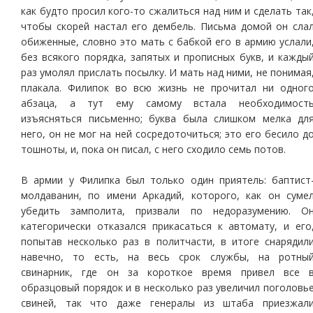
как будто просил кого-то сжалиться над ним и сделать так
чтобы скорей настал его дембель. Письма домой он сла
обиженные, словно это мать с бабкой его в армию услали
без всякого порядка, запятых и прописных букв, и кажды
раз умолял прислать посылку. И мать над ними, не понимая
плакала. Филипок во всю жизнь не прочитал ни одног
абзаца, а тут ему самому встала необходимост
изъясняться письменно; буква была слишком мелка дл
него, он не мог на ней сосредоточиться; это его бесило д
тошноты, и, пока он писал, с него сходило семь потов.
В армии у Филипка был только один приятель: баптист
молдаванин, по имени Аркадий, которого, как он суме
убедить замполита, призвали по недоразумению. О
категорически отказался прикасаться к автомату, и его
попытав несколько раз в политчасти, в итоге снарядил
навечно, то есть, на весь срок службы, на ротны
свинарник, где он за короткое время привел все 
образцовый порядок и в несколько раз увеличил поголовь
свиней, так что даже генералы из штаба приезжал