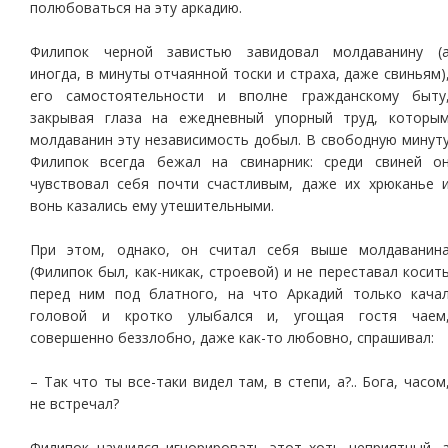
полюбоваться на эту аркадию.
Филипок черной завистью завидовал молдаванину (
иногда, в минуты отчаянной тоски и страха, даже свиньям)
его самостоятельности и вполне гражданскому быту
закрывая глаза на ежедневный упорный труд, которы
молдаванин эту независимость добыл. В свободную минут
Филипок всегда бежал на свинарник: среди свиней о
чувствовал себя почти счастливым, даже их хрюканье 
вонь казались ему утешительными.
При этом, однако, он считал себя выше молдаванин
(Филипок был, как-никак, строевой) и не переставал косит
перед ним под блатного, на что Аркадий только кача
головой и кротко улыбался и, угощая гостя чаем
совершенно беззлобно, даже как-то любовно, спрашивал:
– Так что ты все-таки видел там, в степи, а?.. Бога, часом
не встречал?
Филипок научился игнорировать этот хоть неприятный, 