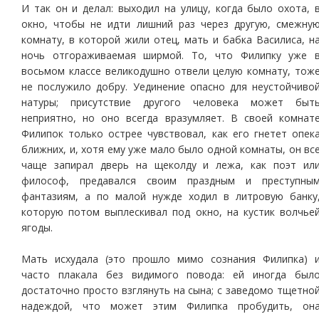
И так он и делал: выходил на улицу, когда было охота, 
окно, чтобы не идти лишний раз через другую, смежну
комнату, в которой жили отец, мать и бабка Василиса, н
ночь отгораживаемая ширмой. То, что Филипку уже 
восьмом классе великодушно отвели целую комнату, тож
не послужило добру. Уединение опасно для неустойчиво
натуры; присутствие другого человека может быт
неприятно, но оно всегда вразумляет. В своей комнат
Филипок только острее чувствовал, как его гнетет опек
ближних, и, хотя ему уже мало было одной комнаты, он вс
чаще запирал дверь на щеколду и лежа, как поэт ил
философ, предавался своим праздным и преступны
фантазиям, а по малой нужде ходил в литровую банку
которую потом выплескивал под окно, на кустик волчье
ягоды.
Мать исхудала (это прошло мимо сознания Филипка) 
часто плакала без видимого повода: ей иногда был
достаточно просто взглянуть на сына; с заведомо тщетно
надеждой, что может этим Филипка пробудить, он