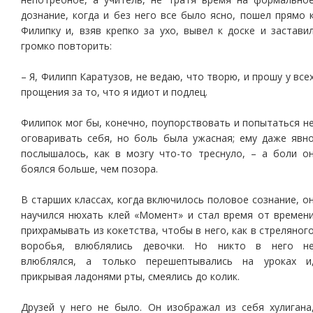
дознание, когда и без него все было ясно, пошел прямо 
Филипку и, взяв крепко за ухо, вывел к доске и застави
громко повторить:
– Я, Филипп Каратузов, не ведаю, что творю, и прошу у все
прощения за то, что я идиот и подлец.
Филипок мог бы, конечно, поупорствовать и попытаться н
оговаривать себя, но боль была ужасная; ему даже явн
послышалось, как в мозгу что-то треснуло, – а боли о
боялся больше, чем позора.
В старших классах, когда включилось половое сознание, о
научился нюхать клей «Момент» и стал время от времен
прихрамывать из кокетства, чтобы в него, как в стреляног
воробья, влюблялись девочки. Но никто в него н
влюблялся, а только перешептывались на уроках и
прикрывая ладонями рты, смеялись до колик.
Друзей у него не было. Он изображал из себя хулигана