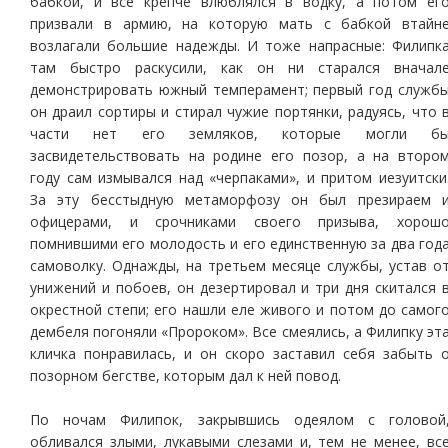
бабкой, и все крепче влюблялся в водку, а потом ег
призвали в армию, на которую мать с бабкой втайн
возлагали большие надежды. И тоже напрасные: Филипк
там быстро раскусили, как он ни старался вначал
демонстрировать южный темперамент; первый год служб
он драил сортиры и стирал чужие портянки, радуясь, что 
части нет его земляков, которые могли б
засвидетельствовать на родине его позор, а на второ
году сам измывался над «черпаками», и притом иезуитски
За эту бесстыдную метаморфозу он был презираем 
офицерами, и срочниками своего призыва, хорош
помнившими его молодость и его единственную за два год
самоволку. Однажды, на третьем месяце службы, устав о
унижений и побоев, он дезертировал и три дня скитался 
окрестной степи; его нашли еле живого и потом до самог
дембеля погоняли «Пророком». Все смеялись, а Филипку эт
кличка понравилась, и он скоро заставил себя забыть 
позорном бегстве, которым дал к ней повод.
По ночам Филипок, закрывшись одеялом с головой
обливался злыми, лукавыми слезами и, тем не менее, вс