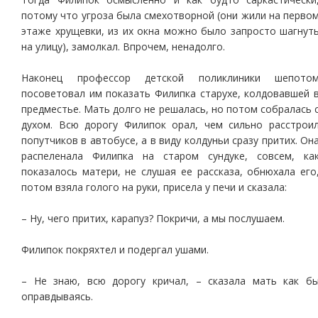
потому что угроза была смехотворной (они жили на перво
этаже хрущевки, из их окна можно было запросто шагнут
на улицу), замолкал. Впрочем, ненадолго.
Наконец профессор детской поликлиники шепото
посоветовал им показать Филипка старухе, колдовавшей 
предместье. Мать долго не решалась, но потом собралась 
духом. Всю дорогу Филипок орал, чем сильно расстрои
попутчиков в автобусе, а в виду колдуньи сразу притих. Он
распеленала Филипка на старом сундуке, совсем, ка
показалось матери, не слушая ее рассказа, обнюхала его
потом взяла голого на руки, присела у печи и сказала:
– Ну, чего притих, карапуз? Покричи, а мы послушаем.
Филипок покряхтел и подергал ушами.
– Не знаю, всю дорогу кричал, – сказала мать как б
оправдываясь.