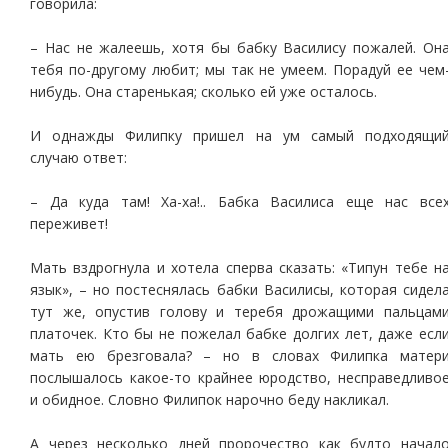
говорила:
– Нас не жалеешь, хотя бы бабку Василису пожалей. Он
тебя по-другому любит; мы так не умеем. Порадуй ее чем
нибудь. Она старенькая; сколько ей уже осталось.
И однажды Филипку пришел на ум самый подходящи
случаю ответ:
– Да куда там! Ха-ха!.. Бабка Василиса еще нас все
переживет!
Мать вздрогнула и хотела сперва сказать: «Типун тебе н
язык», – но постеснялась бабки Василисы, которая сидел
тут же, опустив голову и теребя дрожащими пальцам
платочек. Кто бы не пожелал бабке долгих лет, даже есл
мать ею брезговала? – но в словах Филипка матер
послышалось какое-то крайнее юродство, несправедливо
и обидное. Словно Филипок нарочно беду накликал.
А через несколько дней пророчество как будто начал