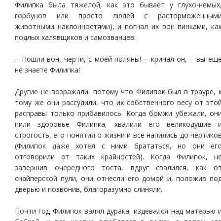
Филипка была тяжелой, как это бывает у глухо-немых
горбунов или просто людей с расторможенным
животными наклонностями), и погнал их вон пинками, ка
подлых халявщиков и самозванцев:
– Пошли вон, черти, с моей поляны! – кричал он, – вы ещ
не знаете Филипка!
Другие не возражали, потому что Филипок был в трауре, 
тому же они рассудили, что их собственного весу от это
расправы только прибавилось. Когда бомжи убежали, он
пили здоровье Филипка, хвалили его великодушие 
строгость, его понятия о жизни и все напились до чертико
(Филипок даже хотел с ними брататься, но они ег
отговорили от таких крайностей). Когда Филипок, н
завершив очередного тоста, вдруг свалился, как о
снайперской пули, они отнесли его домой и, положив по
дверью и позвонив, благоразумно слиняли.
Почти год Филипок валял дурака, издевался над матерью 