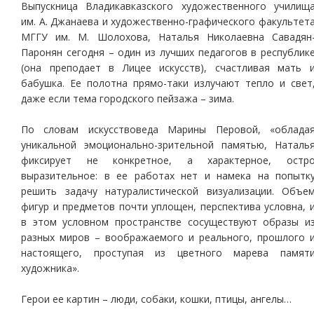
Выпускница Владикавказского художественного училищ
им. А. Джанаева и художественно-графического факультет
МГГУ им. М. Шолохова, Наталья Николаевна Савадян
Паронян сегодня – один из лучших педагогов в республик
(она преподает в Лицее искусств), счастливая мать 
бабушка. Ее полотна прямо-таки излучают тепло и свет
даже если тема городского пейзажа – зима.
По словам искусствоведа Марины Перовой, «облада
уникальной эмоционально-зрительной памятью, Наталь
фиксирует не конкретное, а характерное, остр
выразительное: в ее работах нет и намека на попытк
решить задачу натуралистической визуализации. Объе
фигур и предметов почти уплощен, перспектива условна, 
в этом условном пространстве сосуществуют образы и
разных миров – воображаемого и реального, прошлого 
настоящего, проступая из цветного марева памят
художника».
Герои ее картин – люди, собаки, кошки, птицы, ангелы…