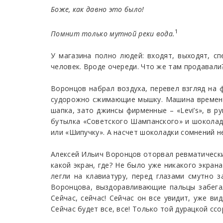
Боже, как давно это было!
1
Помнит только мутной реки вода.
У магазина полно людей: входят, выходят, сп
человек. Вроде очереди. Что же там продавали
Воронцов набрал воздуха, перевел взгляд на ф
судорожно сжимающие мышку. Машина времени 
шапка, зато джинсы фирменные – «Levi’s», в р
бутылка «Советского Шампанского» и шоколадк
или «Шипучку». А насчет шоколадки сомнений н
Алексей Ильич Воронцов оторвал ревматические
какой экран, где? Не было уже никакого экран
легли на клавиатуру, перед глазами смутно 
Воронцова, выздоравливающие пальцы забегал
Сейчас, сейчас! Сейчас он все увидит, уже ви
Сейчас будет все, все! Только той дурацкой ссо