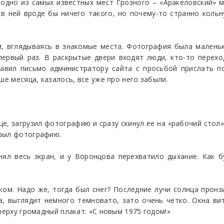
одно из самых известных мест Грозного – «Аракеловский» 
 в ней вроде бы ничего такого, но почему-то странно кольн
, вглядываясь в знакомые места. Фотография была маленьк
 первый раз. В раскрытые двери входят люди, кто-то перех
равил письмо администратору сайта с просьбой прислать п
ше месяца, казалось, все уже про него забыли.
це, загрузил фотографию и сразу скинул ее на «рабочий стол»
крыл фотографию.
нял весь экран, и у Воронцова перехватило дыхание. Как 
ом. Надо же, тогда был снег? Последние лучи солнца пронзи
а, выглядит немного темновато, зато очень четко. Окна ви
верху громадный плакат: «С новым 1975 годом!»