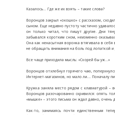
Казалось… Где же их взять – такие слова?
Воронцов закрыл «окошко» с рассказом, сходил
сыном. Еще недавно пустоту частично удавалось
он только читал, что пишут другие. Дни тян
забывался коротким сном, неизменно оказывалс
Она как ненасытная воронка втягивала в себя 
не обращать внимания на боль под лопаткой и 
Все чаще приходила мысль: «Скорей бы уж…»
Воронцов отхлебнул горячего чаю, поперхнулся
Интернет-магазинов, но мало ли…. Поначалу пи
Кружка заняла место рядом с клавиатурой – в
Воронцов разочарованно скривился: опять тол
«мышке» – этого письма он ждал давно, очень 
Как-то, занимаясь почти единственным тепе