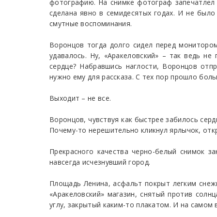
фотографию. На снимке фотограф запечатлел 
сделана явно в семидесятых годах. И не было
смутные воспоминания.
Воронцов тогда долго сидел перед монитором
удавалось. Ну, «Аракеловский» – так ведь не
сердце? Набравшись наглости, Воронцов отп
нужно ему для рассказа. С тех пор прошло боль
Выходит – не все.
Воронцов, чувствуя как быстрее забилось серд
Почему-то нерешительно кликнул ярлычок, от
Прекрасного качества черно-белый снимок за
навсегда исчезнувший город.
Площадь Ленина, асфальт покрыт легким снежк
«Аракеловский» магазин, снятый против солнц
углу, закрытый каким-то плакатом. И на самом 