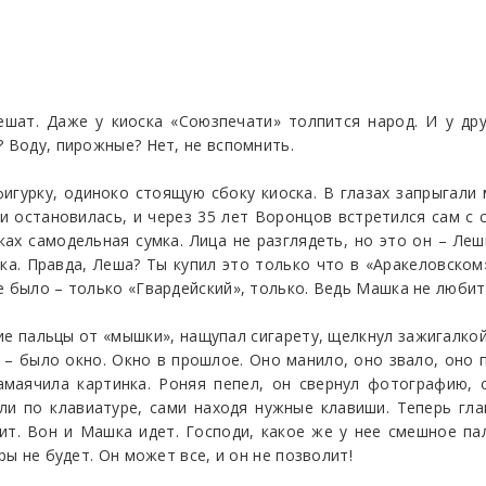
ешат. Даже у киоска «Союзпечати» толпится народ. И у др
? Воду, пирожные? Нет, не вспомнить.
игурку, одиноко стоящую сбоку киоска. В глазах запрыгали
остановилась, и через 35 лет Воронцов встретился сам с с
уках самодельная сумка. Лица не разглядеть, но это он – Леш
а. Правда, Леша? Ты купил это только что в «Аракеловском
е было – только «Гвардейский», только. Ведь Машка не любит
 пальцы от «мышки», нащупал сигарету, щелкнул зажигалкой. 
а – было окно. Окно в прошлое. Оно манило, оно звало, оно 
замаячила картинка. Роняя пепел, он свернул фотографию,
и по клавиатуре, сами находя нужные клавиши. Теперь гла
дит. Вон и Машка идет. Господи, какое же у нее смешное пал
ры не будет. Он может все, и он не позволит!