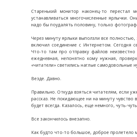
Старенький монитор наконец-то перестал м
устанавливаться многочисленные ярлычки. Он
надо бы поудалять половину, только фотограф
Через минуту ярлыки выползли все полностью, 
включил соединение с Интернетом. Сегодня се
Что-то там про отправку файлов неизвестно 
ежедневная, непонятно кому нужная, проверк
«читатели» светились наглые самодовольные н
Везде. Давно.
Правильно. Откуда взяться читателям, если уже
рассказ. Не покидающее ни на минуту чувство 
будет всегда. Казалось, еще немного, чуть-чут
Все закончилось внезапно.
Как будто что-то большое, доброе пролетело м