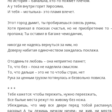
Но история – банальна, кто-то пожмет плечом.
А у тебя внутри горит Хиросима,
И тебя – мотылька– это пламя влечет.
Этот город дымит, ты пробираешься сквозь руины,
Хотя приехал в поисках счастья, но не приобретение то 
пропажа; Ты оставил в багаже чемоданчик,
никогда не надеясь вернуться за ним, но
Доверху набитая одиночеством заждалась поклажа.
Отодвиньте любовь – она неприятно пахнет;
То, что без – пока не наделила смыслом.
То, что дальше – это не то чтобы страх, нет
Рука за ценным грузом потянулась и безвольно повисла.
* * *
Тебе кажется: чтобы пережить, нужно переезжать,
Все былые места режут по живому без ножа.
Убеждаешь, что мир все двери перед тобой распахнул
раскрыл А ты лежишь ничком ничем– ни жив, ни мертв