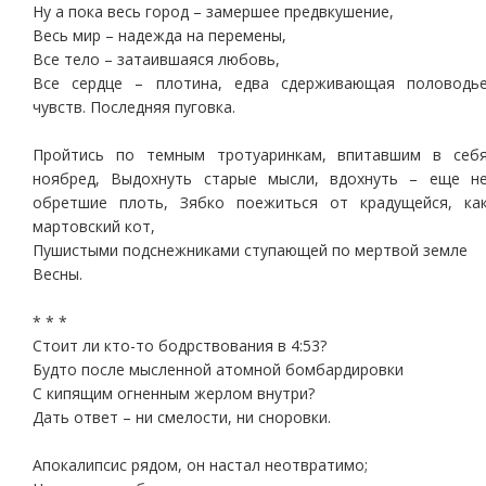
Ну а пока весь город – замершее предвкушение,
Весь мир – надежда на перемены,
Все тело – затаившаяся любовь,
Все сердце – плотина, едва сдерживающая половодь
чувств. Последняя пуговка.
Пройтись по темным тротуаринкам, впитавшим в себ
ноябред, Выдохнуть старые мысли, вдохнуть – еще н
обретшие плоть, Зябко поежиться от крадущейся, ка
мартовский кот,
Пушистыми подснежниками ступающей по мертвой земле
Весны.
* * *
Стоит ли кто-то бодрствования в 4:53?
Будто после мысленной атомной бомбардировки
С кипящим огненным жерлом внутри?
Дать ответ – ни смелости, ни сноровки.
Апокалипсис рядом, он настал неотвратимо;