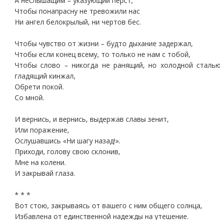
А неслышащим – указующий перст,
Чтобы понапрасну не тревожили нас
Ни ангел белокрылый, ни чертов бес.
Чтобы чувство от жизни – будто дыхание задержал,
Чтобы если конец всему, то только не нам с тобой,
Чтобы слово – никогда не ранящий, но холодной сталь
гладящий кинжал,
Обрети покой.
Со мной.
И вернись, и вернись, выдержав славы зенит,
Или поражение,
Ослушавшись «Ни шагу назад!».
Приходи, голову свою склонив,
Мне на колени.
И закрывай глаза.
* * *
Вот стою, закрываясь от вашего с ним общего солнца,
Избавлена от единственной надежды на утешение.