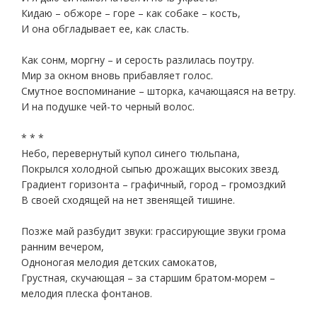
Кидаю – обжоре – горе – как собаке – кость,
И она обгладывает ее, как сласть.
Как сонм, моргну – и серость разлилась поутру.
Мир за окном вновь прибавляет голос.
Смутное воспоминание – шторка, качающаяся на ветру.
И на подушке чей-то черный волос.
* * *
Небо, перевернутый купол синего тюльпана,
Покрылся холодной сыпью дрожащих высоких звезд.
Градиент горизонта – графичный, город – громоздкий
В своей сходящей на нет звенящей тишине.
Позже май разбудит звуки: грассирующие звуки грома
ранним вечером,
Одноногая мелодия детских самокатов,
Грустная, скучающая – за старшим братом-морем –
мелодия плеска фонтанов.