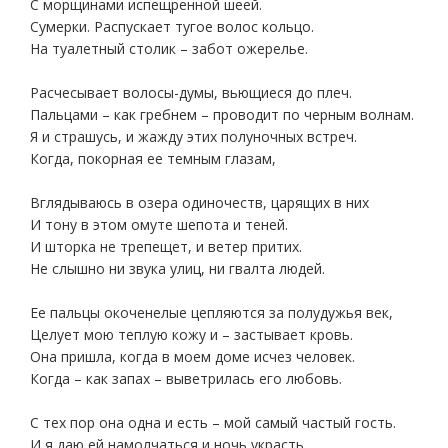
С морщинами испещренной шеей.
Сумерки. Распускает тугое волос кольцо.
На туалетный столик – забот ожерелье.
Расчесывает волосы-думы, вьющиеся до плеч.
Пальцами – как гребнем – проводит по черным волнам.
Я и страшусь, и жажду этих полуночных встреч.
Когда, покорная ее темным глазам,
Вглядываюсь в озера одиночеств, царящих в них
И тону в этом омуте шепота и теней.
И шторка не трепещет, и ветер притих.
Не слышно ни звука улиц, ни гвалта людей.
Ее пальцы окоченелые цепляются за полудужья век,
Целует мою теплую кожу и – застывает кровь.
Она пришла, когда в моем доме исчез человек.
Когда – как запах – выветрилась его любовь.
С тех пор она одна и есть – мой самый частый гость.
И я даю ей намолчаться и ночь украсть.