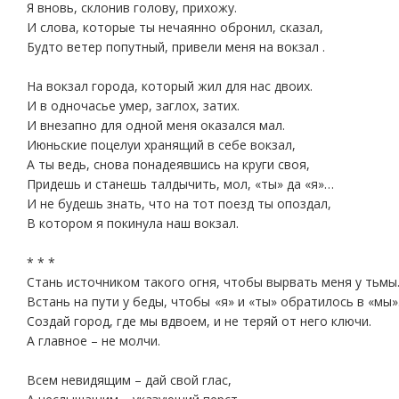
Я вновь, склонив голову, прихожу.
И слова, которые ты нечаянно обронил, сказал,
Будто ветер попутный, привели меня на вокзал .
На вокзал города, который жил для нас двоих.
И в одночасье умер, заглох, затих.
И внезапно для одной меня оказался мал.
Июньские поцелуи хранящий в себе вокзал,
А ты ведь, снова понадеявшись на круги своя,
Придешь и станешь талдычить, мол, «ты» да «я»…
И не будешь знать, что на тот поезд ты опоздал,
В котором я покинула наш вокзал.
* * *
Стань источником такого огня, чтобы вырвать меня у тьмы
Встань на пути у беды, чтобы «я» и «ты» обратилось в «мы»
Создай город, где мы вдвоем, и не теряй от него ключи.
А главное – не молчи.
Всем невидящим – дай свой глас,