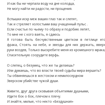
И как бы ни черпала воду на дне колодца,
Не могу найти ни радости, ни прощения.
Вспышки искр меж ваших глаз так и слепят,
Так и стреляет холостыми ваш учащенный пульс .
Если счастье по чьему-то образу и подобию лепят,
То мне не с кого ваять, я сдаюсь
Я готова быть бесчувственным цветком в петлице ег
фрака, Стоять на небе, и звезды для них держать, ввер
руки воздев, Только выскребите меня из кромешного мрака
Спасительную соорудите верфь.
О слепец, о безумец, что же ты делаешь?
Или думаешь, что во власти твоей судьбы мира вершить?
Ты обвиняешься в жестоком и немилосердном
Зверском убийстве чужой души.
Живите, друг друга сковывая объятиями душными,
Идите бок о бок, плечом к плечу.
И знайте, милые, что некто «Бездушная»