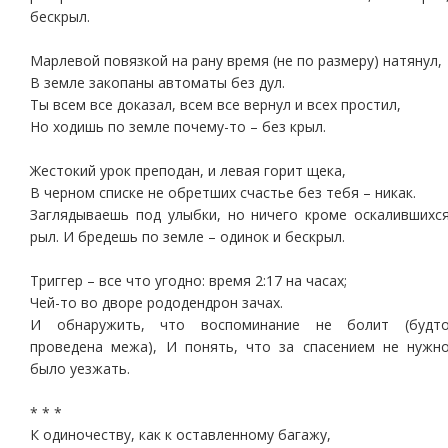
бескрыл.
Марлевой повязкой на рану время (не по размеру) натянул,
В земле закопаны автоматы без дул.
Ты всем все доказал, всем все вернул и всех простил,
Но ходишь по земле почему-то – без крыл.
Жестокий урок преподан, и левая горит щека,
В черном списке не обретших счастье без тебя – никак.
Заглядываешь под улыбки, но ничего кроме оскалившихс
рыл. И бредешь по земле – одинок и бескрыл.
Триггер – все что угодно: время 2:17 на часах;
Чей-то во дворе рододендрон зачах.
И обнаружить, что воспоминание не болит (будт
проведена межа), И понять, что за спасением не нужн
было уезжать.
* * *
К одиночеству, как к оставленному багажу,