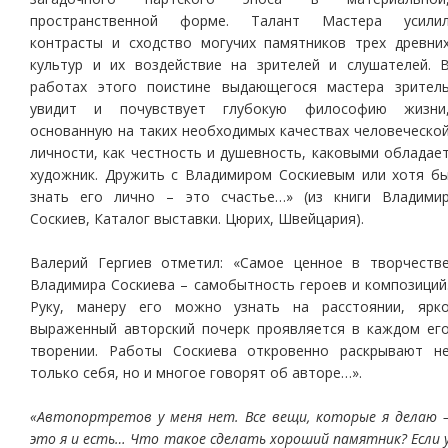
пространственной форме. Талант Мастера усили
контрасты и сходство могучих памятников трех древни
культур и их воздействие на зрителей и слушателей. 
работах этого поистине выдающегося мастера зрител
увидит и почувствует глубокую философию жизни
основанную на таких необходимых качествах человеческо
личности, как честность и душевность, каковыми обладае
художник. Дружить с Владимиром Соскиевым или хотя б
знать его лично – это счастье…» (из книги Владими
Соскиев, Каталог выставки. Цюрих, Швейцария).
Валерий Гергиев отметил: «Самое ценное в творчеств
Владимира Соскиева – самобытность героев и композиций
Руку, манеру его можно узнать на расстоянии, ярк
выраженный авторский почерк проявляется в каждом ег
творении. Работы Соскиева откровенно раскрывают н
только себя, но и многое говорят об авторе…».
«Автопортретов у меня нет. Все вещи, которые я делаю 
это я и есть… Что такое сделать хороший памятник? Если 