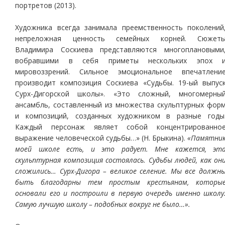
портретов (2013).
Художника всегда занимала преемственность поколений
непреложная ценность семейных корней. Сюжет
Владимира Соскиева представляются многоплановыми
вобравшими в себя приметы нескольких эпох 
мировоззрений. Сильное эмоциональное впечатлени
производит композиция Соскиева «Судьбы. 19-ый выпус
Сурх-Дигорской школы». «Это сложный, многомерны
ансамбль, составленный из множества скульптурных фор
и композиций, созданных художником в разные годы
Каждый персонаж являет собой концентрированно
выражение человеческой судьбы…» (Н. Брыкина).
«Памятни
моей школе есть, и это радует. Мне кажется, эт
скульптурная композиция состоялась. Судьбы людей, как он
сложились… Сурх-Дигора – великое селение. Мы все должн
быть благодарны тем простым крестьянам, которы
основали его и построили в первую очередь именно школу
Самую лучшую школу – подобных вокруг не было…».