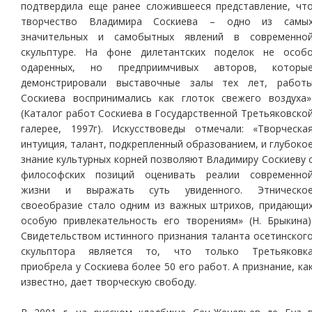
подтвердила еще ранее сложившееся представление, чт
творчество Владимира Соскиева – одно из самы
значительных и самобытных явлений в современно
скульптуре. На фоне дилетантских поделок не особ
одаренных, но предприимчивых авторов, которы
демонстрировали выставочные залы тех лет, работ
Соскиева воспринимались как глоток свежего воздуха»
(Каталог работ Соскиева в Государственной Третьяковско
галерее, 1997г). Искусствоведы отмечали: «Творческа
интуиция, талант, подкрепленный образованием, и глубоко
знание культурных корней позволяют Владимиру Соскиеву 
философских позиций оценивать реалии современно
жизни и выражать суть увиденного. Этническо
своеобразие стало одним из важных штрихов, придающи
особую привлекательность его творениям» (Н. Брыкина)
Свидетельством истинного признания таланта осетинског
скульптора является то, что только Третьяковк
приобрела у Соскиева более 50 его работ. А признание, ка
известно, дает творческую свободу.