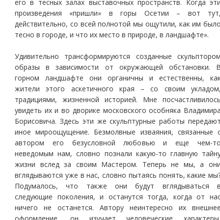
его в тесных залах выставочных пространств. Когда эт
произведения «пришли» в горы Осетии – вот тут
действительно, со всей полнотой мы ощутили, как им был
тесно в городе, и что их место в природе, в ландшафте».
Удивительно трансформируются созданные скульпторо
образы в зависимости от окружающей обстановки. 
горном ландшафте они органичны и естественны, ка
жители этого аскетичного края – со своим укладом
традициями, жизненной историей. Мне посчастливилос
увидеть их и во дворике московского особняка Владимир
Борисовича. Здесь эти же скульптурные работы передаю
иное мироощущение. Безмолвные изваяния, связанные 
автором его безусловной любовью и еще чем-т
неведомым нам, словно познали какую-то главную тайн
жизни вслед за своим Мастером. Теперь не мы, а он
вглядываются уже в нас, словно пытаясь понять, какие мы
Подумалось, что также они будут вглядываться 
следующие поколения, и останутся тогда, когда от на
ничего не останется. Автору неинтересно их внешне
оформление, он изучает человеческие характеры