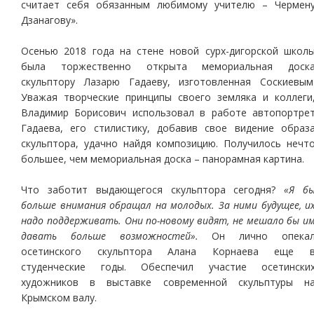
считает себя обязанным любимому учителю – Чермен
Дзанагову».
Осенью 2018 года на стене новой сурх-дигорской школ
была торжественно открыта мемориальная доск
скульптору Лазарю Гадаеву, изготовленная Соскиевым
Уважая творческие принципы своего земляка и коллеги
Владимир Борисович использовал в работе автопортре
Гадаева, его стилистику, добавив свое видение образ
скульптора, удачно найдя композицию. Получилось нечт
большее, чем мемориальная доска – панорамная картина.
Что заботит выдающегося скульптора сегодня?
«Я б
больше внимания обращал на молодых. За ними будущее, и
надо поддерживать. Они по-новому видят, не мешало бы и
давать больше возможностей».
Он лично опека
осетинского скульптора Алана Корнаева еще 
студенческие годы. Обеспечил участие осетински
художников в выставке современной скульптуры н
Крымском валу.