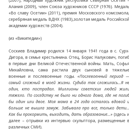
(2007), народный художник республики Северная Осетия 
Алания (2009), член Союза художников СССР (1976). Медал
«Во славу Осетии» (2011), премия Московского комсомола
серебряная медаль ВДНХ (1983),золотая медаль Российско
академии художеств (2004).
(из «Википедии»)
Соскиев Владимир родился 14 января 1941 года в с. Сурх
Дигора, в семье крестьянина. Отец, Борис Налукович, поги
в первые дни Великой Отечественной войны. Мать, Софь
Михайловна, сама растила двух сыновей в тяжелы
военные и послевоенные годы.
«Послевоенный период 
самый сложный в моей жизни. Судьба так сложилась…Я н
один, кто пострадал. Миллионы советских людей жил
тяжело. По соседству не было ни одного дома, где не поги
бы один или двое. Моя мама в 24 года осталась вдовой 
больше не вышла замуж. Забывала про все, только дети
Как бы прокормить, выходить, дать образование…»
(здесь 
далее – отрывки из интервью скульптора, размещенные 
различных СМИ).