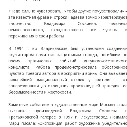
«Надо сильно чувствовать, чтобы другие почувствовали» 
эта известная фраза и строки Гадаева точно характеризую
творчество Владимира Соскиева, человек
немногословного, вкладывающего все чувства 
переживания в свои работы.
В 1994 г. во Владикавказе был установлен созданны
скульптором памятник защитникам города, погибшим в
время трагических событий ингушско-осетинског
конфликта. Работа продемонстрировала обостренно
чувство тревоги автора в восприятии войны. Она вызывае
сильнейший эмоциональный отклик у зрителя — о
сопереживания до отрицания произошедшей трагедии, е
бессмысленности и жестокости.
Заметным событием в художественном мире Москвы стал
выставка произведений Владимира Соскиева 
Третьяковской галерее в 1997 г. Искусствовед Людмил
Марц писала: «Экспозиция работ художника убедительн