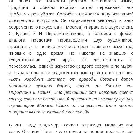
Он знает все тонкости родного осетинского языка
традиции и обычаи народа, остро переживает вс
проблемы республики. Соскиев занимается популяризацие
осетинского искусства. Он организовал выставку в зал
современного искусства (г. Москва) «Параллель двух легенд
С. Едзиев и Н. Пиросманишвили», в которой в форм
диалога предстали произведения двух художников
признанных и почитаемых мастеров наивного искусства
живших в одно время, но никогда не знавших 
существовании друг друга. Их деятельность н
пересекалась, однако искусство каждого созвучно по мысл
и выразительности художественных средств исполнения
«Есть народные мастера, от природы богатые даро
понимания чувства формы, цвета. На Кавказе эт
Пиросмани и Едзиев. Это редчайший дар, который даетс
сверху, как и все остальное. Я пригласил на выставку лучши
скульпторов Москвы. Едзиев их потряс, они были прост
ошарашены его гениальной пластикой».
В 2011 году Владимир Соскиев награжден медалью «В
славу Осетии». Тогда же, отвечая на вопрос noar.ru. кака