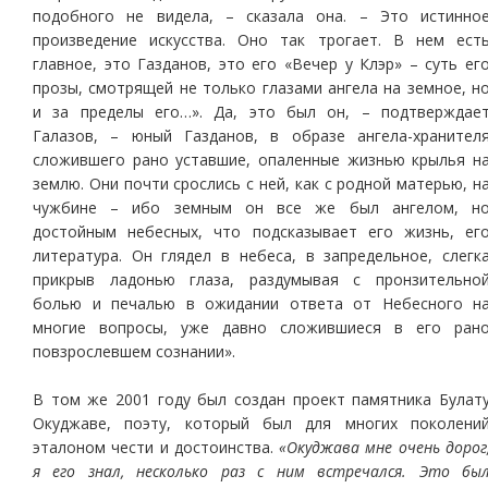
подобного не видела, – сказала она. – Это истинно
произведение искусства. Оно так трогает. В нем ест
главное, это Газданов, это его «Вечер у Клэр» – суть ег
прозы, смотрящей не только глазами ангела на земное, н
и за пределы его…». Да, это был он, – подтверждае
Галазов, – юный Газданов, в образе ангела-хранител
сложившего рано уставшие, опаленные жизнью крылья н
землю. Они почти срослись с ней, как с родной матерью, н
чужбине – ибо земным он все же был ангелом, н
достойным небесных, что подсказывает его жизнь, ег
литература. Он глядел в небеса, в запредельное, слегк
прикрыв ладонью глаза, раздумывая с пронзительно
болью и печалью в ожидании ответа от Небесного н
многие вопросы, уже давно сложившиеся в его ран
повзрослевшем сознании».
В том же 2001 году был создан проект памятника Булат
Окуджаве, поэту, который был для многих поколени
эталоном чести и достоинства.
«Окуджава мне очень дорог
я его знал, несколько раз с ним встречался. Это бы