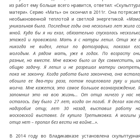
из работ ему больше всего нравится, ответил: «Скульптур
матери». Серию «Мать» он окончил в 2011г. Она потрясае
необыкновенной теплотой и светлой энергетикой.
«Мам
уникальная была. Последние годы она несколько лет жила с
мной. Куда бы я ни ехал, обязательно спускалась нескольк
этажей и провожала. Мать я с натуры лепил. Отца же 
никогда не видел, лепил по фотографии, показал ег
молодым. А рядом мать, уже в годах. По возрасту он
разные, но вместе. Мне важно было их дух совместить, и
общую задачу. Я лепил и не разрешал матери смотреть
пока не закончу. Когда работа была закончена, она встала
обошла ее два-три раза, потом поцеловала руку и ушл
молча. Мне кажется, это самое большое вознаграждение. 
запомнил это на всю жизнь… От отца ничего у нас н
осталось. Ему было 27 лет, когда он погиб. Я делал как-т
надгробие отцу, лет 30 назад, выставил работу н
московской выставке. Ее купила Третьяковка. А могилы 
отца нет – пропал без вести на войне…».
В 2014 году во Владикавказе установлена скульптурна