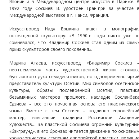
Японии и в Международном центре искусств в Париже. 
1992 году Соскиев В. удостоен Гран-при за участие 
Международной выставке в г. Нанси, Франция.
Искусствовед Надя Брыкина пишет в монографии
посвященной скульптору: «В 1990-е годы никто уже н
сомневался, что Владимир Соскиев стал одним из самы
ярких скульпторов своего поколения».
Мадина Атаева, искусствовед: «Владимир Соскиев 
неотъемлемая часть художественной жизни столицы
бунтарского духа семидесятников, но одновременно ярки
представитель культуры Осетии. Мир символов осетинско
культуры, образы послевоенной Осетии, пластик
безымянных мастеров прошлого, наследие Сосланбек
Едзиева – все это почвенная основа его пластическог
языка. Вместе с тем Соскиев – подлинно европейски
мастер, впитавший традиции Российской Академи
художеств… За пластикой Соскиева огромный культурны
«бэкграунд», в его бронзах читается движение по основны
хронологическим ступеням европейской пластики, ведущи