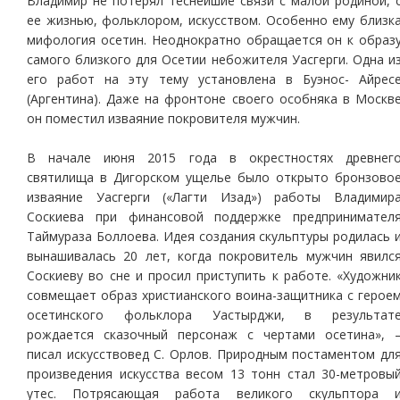
Владимир не потерял теснейшие связи с малой родиной, 
ее жизнью, фольклором, искусством. Особенно ему близк
мифология осетин. Неоднократно обращается он к образ
самого близкого для Осетии небожителя Уасгерги. Одна и
его работ на эту тему установлена в Буэнос- Айрес
(Аргентина). Даже на фронтоне своего особняка в Москв
он поместил изваяние покровителя мужчин.
В начале июня 2015 года в окрестностях древнег
святилища в Дигорском ущелье было открыто бронзово
изваяние Уасгерги («Лагти Изад») работы Владимир
Соскиева при финансовой поддержке предпринимател
Таймураза Боллоева. Идея создания скульптуры родилась 
вынашивалась 20 лет, когда покровитель мужчин явилс
Соскиеву во сне и просил приступить к работе. «Художни
совмещает образ христианского воина-защитника с герое
осетинского фольклора Уастырджи, в результат
рождается сказочный персонаж с чертами осетина», 
писал искусствовед С. Орлов. Природным постаментом дл
произведения искусства весом 13 тонн стал 30-метровы
утес. Потрясающая работа великого скульптора 