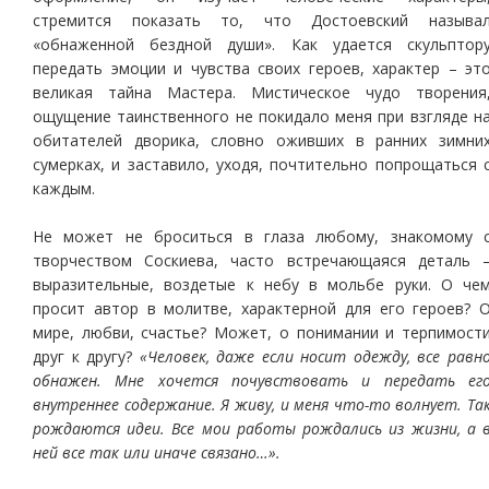
стремится показать то, что Достоевский называ
«обнаженной бездной души». Как удается скульптор
передать эмоции и чувства своих героев, характер – эт
великая тайна Мастера. Мистическое чудо творения
ощущение таинственного не покидало меня при взгляде н
обитателей дворика, словно оживших в ранних зимни
сумерках, и заставило, уходя, почтительно попрощаться 
каждым.
Не может не броситься в глаза любому, знакомому 
творчеством Соскиева, часто встречающаяся деталь 
выразительные, воздетые к небу в мольбе руки. О че
просит автор в молитве, характерной для его героев? 
мире, любви, счастье? Может, о понимании и терпимост
друг к другу?
«Человек, даже если носит одежду, все равн
обнажен. Мне хочется почувствовать и передать ег
внутреннее содержание. Я живу, и меня что-то волнует. Та
рождаются идеи. Все мои работы рождались из жизни, а 
ней все так или иначе связано…».