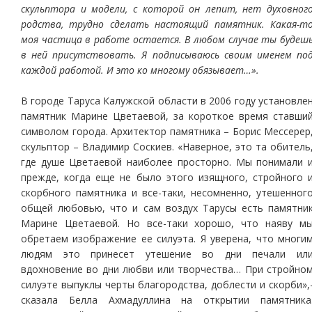
скульптора и модели, с которой он лепит, нет духовног
родства, трудно сделать настоящий памятник. Какая-т
моя частица в работе остается. В любом случае ты будеш
в ней присутствовать. Я подписываюсь своим именем по
каждой работой. И это ко многому обязывает…».
В городе Таруса Калужской области в 2006 году установле
памятник Марине Цветаевой, за короткое время ставши
символом города. Архитектор памятника – Борис Мессерер
скульптор – Владимир Соскиев. «Наверное, это та обитель
где душе Цветаевой наиболее просторно. Мы понимали 
прежде, когда еще не было этого изящного, стройного 
скорбного памятника и все-таки, несомненно, утешенног
общей любовью, что и сам воздух Тарусы есть памятни
Марине Цветаевой. Но все-таки хорошо, что наяву м
обретаем изображение ее силуэта. Я уверена, что многи
людям это принесет утешение во дни печали ил
вдохновение во дни любви или творчества… При стройно
силуэте выпуклы черты благородства, доблести и скорби»,
сказала Белла Ахмадуллина на открытии памятника