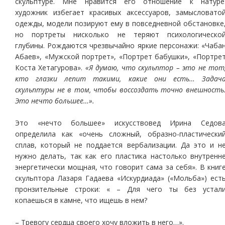
скульптуре. Мне нравится его отношение к натуре
художник избегает красивых аксессуаров, замысловато
одежды, модели позируют ему в повседневной обстановке
но портреты нисколько не теряют психологическо
глубины. Рождаются чрезвычайно яркие персонажи: «Чаба
Абаев», «Мужской портрет», «Портрет бабушки», «Портре
Коста Хетагурова».
«Я думаю, что скульптор – это не тот
кто глазки лепит такими, какие они есть… Задач
скульптуры не в том, чтобы воссоздать точно внешность
Это нечто большее…».
Это «нечто большее» искусствовед Ирина Седов
определила как «очень сложный, образно-пластически
сплав, который не поддается вербализации. Да это и н
нужно делать, так как его пластика настолько внутренн
энергетически мощная, что говорит сама за себя». В книг
скульптора Лазаря Гадаева «Искурдиада» («Мольба») ест
пронзительные строки: « – Для чего ты без устал
копаешься в камне, что ищешь в нем?
– Тревогу сердца своего хочу вложить в него…».