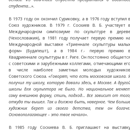
студента…».
В 1973 году он окончил Суриковку, а в 1976 году вступил 
Союз художников. В 1979 г. Соскиев В. Б. участвует 
Международном симпозиуме по скульптуре в дерев
(Чехословакия), в 1981 году получает первую премию н
Международной выставке «Триеннале скульптуры малы
форм» (Будапешт), а в 1984 г.- первую премию 
Квадриеннале скульптуры в г. Риге. Он постоянно общаетс
с советскими и зарубежными коллегами, отмечающими ег
в числе наиболее заметных молодых художнико
Советского Союза.
«Говорят, что есть московская школа. 
получил ту школу, которую давали здесь, в Москве. А друго
школы для скульптора не было. Но национальное меняе
саму внешнюю форму, стиль, подход… Все зависит от того
откуда ты вышел. Так и должно быть, наверное. Чем больш
художник берет из своего детства, тем он богаче
Основополагающее – это твое начало».
В 1985 году Соскиева В. Б. приглашают на выставк