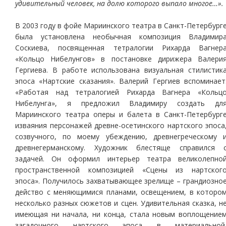
удивительный человек, на долю которого выпало многое…».
В 2003 году в фойе Мариинского театра в Санкт-Петербург
была установлена необычная композиция Владимир
Соскиева, посвященная тетралогии Рихарда Вагнер
«Кольцо Нибелунгов» в постановке дирижера Валери
Гергиева. В работе использована визуальная стилистик
эпоса «Нартские сказания». Валерий Гергиев вспоминает
«Работая над тетралогией Рихарда Вагнера «Кольц
Нибелунга», я предложил Владимиру создать дл
Мариинского театра оперы и балета в Санкт-Петербург
изваяния персонажей древне-осетинского нартского эпоса
созвучного, по моему убеждению, древнегреческому 
древнегерманскому. Художник блестяще справился 
задачей. Он оформил интерьер театра великолепно
пространственной композицией «Сцены из нартског
эпоса». Получилось захватывающее зрелище – грандиозно
действо с меняющимися планами, освещением, в которо
несколько разных сюжетов и сцен. Удивительная сказка, н
имеющая ни начала, ни конца, стала новым воплощение
загадочного нартского эпоса в материальной