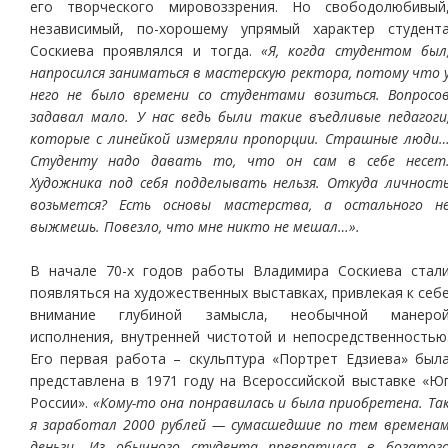
его творческого мировоззрения. Но свободолюбивый
независимый, по-хорошему упрямый характер студент
Соскиева проявлялся и тогда.
«Я, когда студентом был
напросился заниматься в мастерскую ректора, потому что 
него не было времени со студентами возиться. Вопросо
задавал мало. У нас ведь были такие въедливые педагоги
которые с линейкой измеряли пропорции. Страшные люди
Студенту надо давать то, что он сам в себе несет
Художника под себя подделывать нельзя. Откуда личност
возьмется? Есть основы мастерства, а остального н
выжмешь. Повезло, что мне никто не мешал…».
В начале 70-х годов работы Владимира Соскиева стал
появляться на художественных выставках, привлекая к себ
внимание глубиной замысла, необычной манеро
исполнения, внутренней чистотой и непосредственностью
Его первая работа – скульптура «Портрет Едзиева» был
представлена в 1971 году на Всероссийской выставке «Ю
России».
«Кому-то она понравилась и была приобретена. Та
я заработал 2000 рублей — сумасшедшие по тем времена
деньги. Из обычного студента превратился в богатог