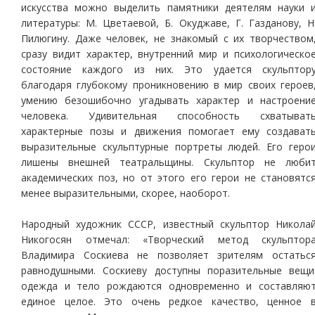
искусства можно выделить памятники деятелям науки 
литературы: М. Цветаевой, Б. Окуджаве, Г. Газданову, Н
Пилюгину. Даже человек, не знакомый с их творчеством
сразу видит характер, внутренний мир и психологическо
состояние каждого из них. Это удается скульптор
благодаря глубокому проникновению в мир своих героев
умению безошибочно угадывать характер и настроени
человека. Удивительная способность схватыват
характерные позы и движения помогает ему создават
выразительные скульптурные портреты людей. Его геро
лишены внешней театральщины. Скульптор не люби
академических поз, но от этого его герои не становятс
менее выразительными, скорее, наоборот.
Народный художник СССР, известный скульптор Никола
Никогосян отмечал: «Творческий метод скульптор
Владимира Соскиева не позволяет зрителям остатьс
равнодушными. Соскиеву доступны поразительные вещи
одежда и тело рождаются одновременно и составляю
единое целое. Это очень редкое качество, ценное 