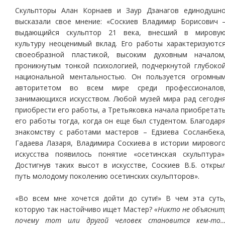
Скульпторы Алан Корнаев и Заур Дзанагов единодушн
высказали свое мнение: «Соскиев Владимир Борисович 
выдающийся скульптор 21 века, внесший в мирову
культуру неоценимый вклад. Его работы характеризуютс
своеобразной пластикой, высоким духовным началом
проникнутым тонкой психологией, подчеркнутой глубоко
национальной ментальностью. Он пользуется огромны
авторитетом во всем мире среди профессионалов
занимающихся искусством. Любой музей мира рад сегодн
приобрести его работы, а Третьяковка начала приобретат
его работы тогда, когда он еще был студентом. Благодар
знакомству с работами мастеров – Едзиева Сосланбека
Гадаева Лазаря, Владимира Соскиева в истории мировог
искусства появилось понятие «осетинская скульптура»
Достигнув таких высот в искусстве, Соскиев В.Б. откры
путь молодому поколению осетинских скульпторов».
«Во всем мне хочется дойти до сути!» В чем эта суть
которую так настойчиво ищет Мастер?
«Никто не объяснит
почему тот или другой человек становится кем-то