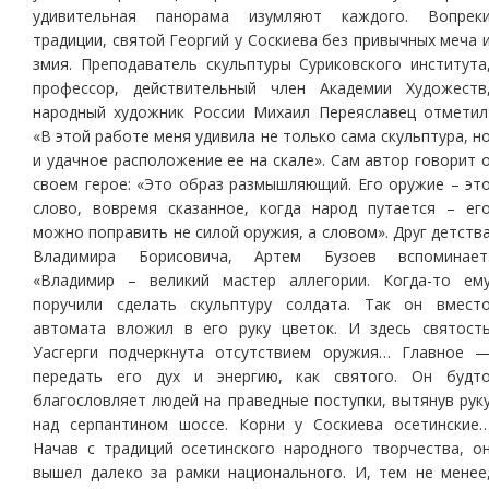
удивительная панорама изумляют каждого. Вопрек
традиции, святой Георгий у Соскиева без привычных меча 
змия. Преподаватель скульптуры Суриковского института
профессор, действительный член Академии Художеств
народный художник России Михаил Переяславец отметил
«В этой работе меня удивила не только сама скульптура, н
и удачное расположение ее на скале». Сам автор говорит 
своем герое: «Это образ размышляющий. Его оружие – эт
слово, вовремя сказанное, когда народ путается – ег
можно поправить не силой оружия, а словом». Друг детств
Владимира Борисовича, Артем Бузоев вспоминает
«Владимир – великий мастер аллегории. Когда-то ем
поручили сделать скульптуру солдата. Так он вмест
автомата вложил в его руку цветок. И здесь святост
Уасгерги подчеркнута отсутствием оружия… Главное 
передать его дух и энергию, как святого. Он будт
благословляет людей на праведные поступки, вытянув рук
над серпантином шоссе. Корни у Соскиева осетинские
Начав с традиций осетинского народного творчества, о
вышел далеко за рамки национального. И, тем не менее