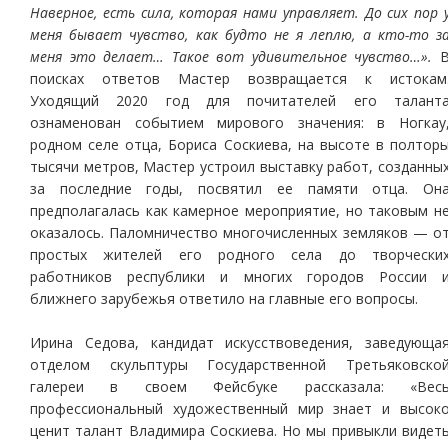
Наверное, есть сила, которая нами управляет. До сих пор 
меня бывает чувство, как будто не я леплю, а кто-то з
меня это делает… Такое вот удивительное чувство…».
поисках ответов Мастер возвращается к истокам
Уходящий 2020 год для почитателей его талант
ознаменован событием мирового значения: в Ногкау
родном селе отца, Бориса Соскиева, на высоте в полтор
тысячи метров, Мастер устроил выставку работ, созданны
за последние годы, посвятил ее памяти отца. Он
предполагалась как камерное мероприятие, но таковым н
оказалось. Паломничество многочисленных земляков — о
простых жителей его родного села до творчески
работников республики и многих городов России 
ближнего зарубежья ответило на главные его вопросы.
Ирина Седова, кандидат искусствоведения, заведующа
отделом скульптуры Государственной Третьяковско
галереи в своем Фейсбуке рассказала: «Вес
профессиональный художественный мир знает и высок
ценит талант Владимира Соскиева. Но мы привыкли видет