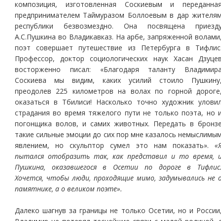
композиция, изготовленная Соскиевым и переданна
предпринимателем Таймуразом Боллоевым в дар жителя
республики безвозмездно. Она посвящена приезд
А.С.Пушкина во Владикавказ. На арбе, запряженной волами
поэт совершает путешествие из Петербурга в Тифлис
Профессор, доктор социологических наук Хасан Дзуце
восторженно писал: «Благодаря таланту Владимир
Соскиева мы видим, каких усилий стоило Пушкину
преодолев 225 километров на волах по горной дороге
оказаться в Тбилиси! Насколько точно художник улови
страдания во время тяжелого пути не только поэта, но 
погонщика волов, и самих животных. Передать в бронз
такие сильные эмоции до сих пор мне казалось немыслимы
явлением, но скульптор сумел это нам показать».
«
пытался отобразить так, как представил и то время, 
Пушкина, оказавшегося в Осетии по дороге в Тифлис
Хочется, чтобы люди, проходящие мимо, задумывались не 
памятнике, а о великом поэте».
Далеко шагнув за границы не только Осетии, но и России