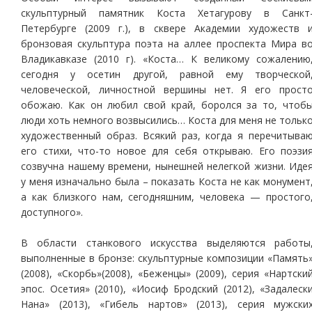
скульптурный памятник Коста Хетагурову в Санкт
Петербурге (2009 г.), в сквере Академии художеств 
бронзовая скульптура поэта на аллее проспекта Мира в
Владикавказе (2010 г). «Коста… К великому сожалению
сегодня у осетин другой, равной ему творческой
человеческой, личностной вершины нет. Я его прост
обожаю. Как он любил свой край, боролся за то, чтоб
люди хоть немного возвысились… Коста для меня не тольк
художественный образ. Всякий раз, когда я перечитыва
его стихи, что-то новое для себя открываю. Его поэзи
созвучна нашему времени, нынешней нелегкой жизни. Иде
у меня изначально была – показать Коста не как монумент
а как близкого нам, сегодняшним, человека — простого
доступного».
В области станкового искусства выделяются работы
выполненные в бронзе: скульптурные композиции «Память
(2008), «Скорбь»(2008), «Беженцы» (2009), серия «Нартски
эпос. Осетия» (2010), «Иосиф Бродский (2012), «Задалеск
Нана» (2013), «Гибель нартов» (2013), серия мужски