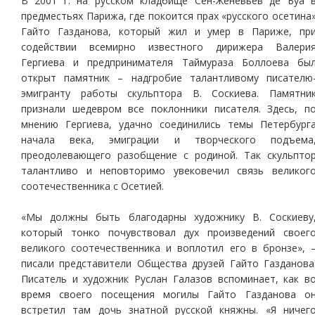
В 2001 г. на русском кладбище Сен-Женевьев де Буа 
предместьях Парижа, где покоится прах «русского осетина
Гайто Газданова, который жил и умер в Париже, пр
содействии всемирно известного дирижера Валери
Гергиева и предпринимателя Таймураза Боллоева бы
открыт памятник – надгробие талантливому писателю
эмигранту работы скульптора В. Соскиева. Памятни
признали шедевром все поклонники писателя. Здесь, п
мнению Гергиева, удачно соединились темы Петербург
начала века, эмиграции и творческого подъема
преодолевающего разобщение с родиной. Так скульпто
талантливо и неповторимо увековечил связь великог
соотечественника с Осетией.
«Мы должны быть благодарны художнику В. Соскиеву
который тонко почувствовал дух произведений своег
великого соотечественника и воплотил его в бронзе», 
писали представители Общества друзей Гайто Газданова
Писатель и художник Руслан Галазов вспоминает, как в
время своего посещения могилы Гайто Газданова о
встретил там дочь знатной русской княжны. «Я ничег