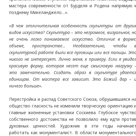
мастера современности от Бурделя и Родена напрямую 
позднему Микеланджело…».
«В чем отличительная особенность скульптуры от други
видов искусства? Скульптура – это негромкое, визуальное, н
не очень легко понимаемое искусство. Отличие в форме
объеме, пространстве… Необязательно, чтобы 
скульптурной работе были все пуговицы или все пальцы. Эт
никого не интересует. Лично меня, к примеру. Если я увиде
красивую форму, которая несет еще смысловую нагрузку 
это замечательно. Создать образ в скульптуре удаетс
единицам. От мастера все зависит. Это Божий дар – 
ничего больше».
Перестройка и распад Советского Союза, обрушившаяся н
общество гласность не изменили творческую ориентацию 
главные жизненные установки Соскиева. Глубокое чувств
собственного достоинства не позволило ему идти проти
духовных ценностей. Художник в эти годы начинае
работать как монументалист. В области монументальног