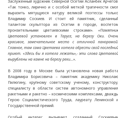
Заслуженный художник Северной Осетии Асланбек Арчегов
«Так тонко, лирично и с особой меткой трагичности смо
выразить мятущуюся натуру великой поэтессы тольк
Владимир Соскиев. И стоит ей памятник, сделанны
талантом скульптора из Осетии в городе, воспето
пронзительными цветаевскими строками».
«Памятни
Цветаевой установлен в Тарусе, на берегу Оки. Очен
красивое, замечательное место с отличной панорамой
Главное, там сама Цветаева хотела обрести свой последни
приют. «Здесь бы я хотела лежать»,- эти слова Цветаево
вырублены на камне на берегу реки…».
В 2008 году в Москве была установлена новая работ
Владимира Борисовича – памятник академику Никола
Пилюгину, крупному советскому ученому, конструктору
специалисту в области систем автономного управлени
ракетными и ракетно – космическими комплексами, дважд
Герою Социалистического Труда, лауреату Ленинской 
Государственной премий.
Особый интерес вызывают созданный Соскиевы