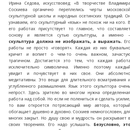
Ирина Седова, искусствовед: «В творчестве Владимир
Соскиева органично переплелись черты московско
скульптурной школы и народных осетинских традиций. О
узнаваем, его скульптурный «язык» не похож ни на кого. 
его работах присутствует то главное, что составляе
основу и является сутью скульптуры, а именно 
скульптура должна не изображать, а выражать.
Ег
работы не просто «говорят». Каждая из них буквальн
кричит и вопиет о чем-то очень важном, зачасту
трагичном. Достигается это тем, что каждая работ
исключительно символична. Именно поэтому кажды
увидит и почувствует в них свое. Они абсолютн
медитативны. Это вещи для длительного всматривания 
углубленного размышления. Язык этого скульптора очен
непрост. Здесь зрителю во многом нужна определенна
работа над собой. Но если не полениться и сделать усилие
то вам откроется потрясающий мир автора, которы
обогащает душевно и духовно. Соскиев немногословен, дл
многих закрыт. Но душу свою и мудрость он раскрывает 
своих творениях. Его надо услышать.
Безусловно, эт