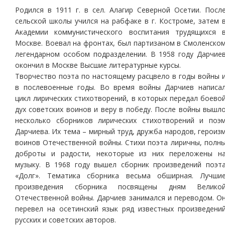
Родился в 1911 г. в сел. Алагир Северной Осетии. Посл
сельской школы учился на рабфаке в г. Костроме, затем 
Академии коммунистического воспитания трудящихся 
Москве. Воевал на фронтах, был партизаном в Смоленско
легендарном особом подразделении. В 1958 году Дарчие
окончил в Москве Высшие литературные курсы.
Творчество поэта по настоящему расцвело в годы войны 
в послевоенные годы. Во время войны Дарчиев написа
цикл лирических стихотворений, в которых передал боево
дух советских воинов и веру в победу. После войны вышл
несколько сборников лирических стихотворений и поэ
Дарчиева. Их тема – мирный труд, дружба народов, героиз
воинов Отечественной войны. Стихи поэта лиричны, полн
доброты и радости, некоторые из них переложены н
музыку. В 1968 году вышел сборник произведений поэт
«Долг». Тематика сборника весьма обширная. Лучши
произведения сборника посвящены дням Велико
Отечественной войны. Дарчиев занимался и переводом. О
перевел на осетинский язык ряд известных произведени
русских и советских авторов.