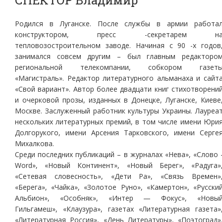
СПЕКТОР Владимир
Родился в Луганске. После службы в армии работа
конструктором, пресс -секретарем н
тепловозостроительном заводе. Начиная с 90 -х годов
занимался совсем другим – был главным редакторо
региональной телекомпании, собкором газет
«Магистраль». Редактор литературного альманаха и сайт
«Свой вариант». Автор более двадцати книг стихотворени
и очерковой прозы, изданных в Донецке, Луганске, Киеве
Москве. Заслуженный работник культуры Украины. Лауреа
нескольких литературных премий, в том числе имени Юри
Долгорукого, имени Арсения Тарковского, имени Серге
Михалкова.
Среди последних публикаций – в журналах «Нева», «Слово 
Word», «Новый Континент», «Новый Берег», «Радуга»
«Сетевая словесность», «Дети Ра», «Связь Времен»
«Берега», «Чайка», «Золотое Руно», «Камертон», «Русски
Альбион», «Особняк», «Интер — Фокус», «Новы
Гильгамеш», «Клаузура», газетах «Литературная газета»
«Литературная Россия», «День Литературы», «Поэтоград»