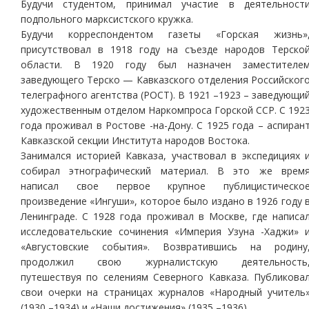
Будучи студентом, принимал участие в деятельност
подпольного марксистского кружка.
Будучи корреспондентом газеты «Горская жизнь»
присутствовал в 1918 году на съезде народов Терско
области. В 1920 году был назначен заместителе
заведующего Терско — Кавказского отделения Российског
телеграфного агентства (РОСТ). В 1921 –1923 – заведующи
художественным отделом Наркомпроса Горской ССР. С 192
года проживал в Ростове -на-Дону. С 1925 года – аспиран
Кавказской секции Института народов Востока.
Занимался историей Кавказа, участвовал в экспедициях 
собирал этнографический материал. В это же врем
написал свое первое крупное публицистическо
произведение «Ингуши», которое было издано в 1926 году 
Ленинграде. С 1928 года проживал в Москве, где написа
исследовательские сочинения «Империя Узуна -Хаджи» 
«Августовские события». Возвратившись на родину
продолжил свою журналистскую деятельность
путешествуя по селениям Северного Кавказа. Публикова
свои очерки на страницах журналов «Народный учитель
(1930 –1934) и «Наши достижения» (1935 –1936).