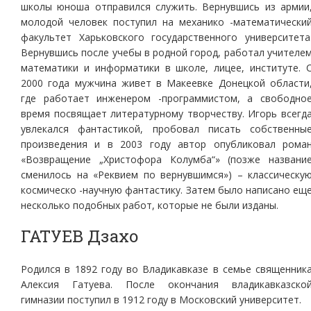
школы юноша отправился служить. Вернувшись из армии
молодой человек поступил на механико -математически
факультет Харьковского государственного университета
Вернувшись после учебы в родной город, работал учителе
математики и информатики в школе, лицее, институте. 
2000 года мужчина живет в Макеевке Донецкой области
где работает инженером -программистом, а свободно
время посвящает литературному творчеству. Игорь всегд
увлекался фантастикой, пробовал писать собственны
произведения и в 2003 году автор опубликовал рома
«Возвращение „Христофора Колумба“» (позже названи
сменилось на «Реквием по вернувшимся») – классическу
космическо -научную фантастику. Затем было написано ещ
несколько подобных работ, которые не были изданы.
ГАТУЕВ Дзахо
Родился в 1892 году во Владикавказе в семье священник
Алексия Гатуева. После окончания владикавказско
гимназии поступил в 1912 году в Московский университет.