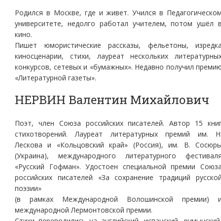
Родился в Москве, где и живет. Учился в Педагогическо
университете, недолго работал учителем, потом ушёл 
кино.
Пишет юмористические рассказы, фельетоны, изредк
киносценарии, стихи, лауреат нескольких литературны
конкурсов, сетевых и «бумажных». Недавно получил преми
«Литературной газеты».
НЕРВИН Валентин Михайлович
Поэт, член Союза российских писателей. Автор 15 кни
стихотворений. Лауреат литературных премий им. Н
Лескова и «Кольцовский край» (Россия), им. В. Сосюр
(Украина), международного литературного фестивал
«Русский Гофман». Удостоен специальной премии Союз
российских писателей «За сохранение традиций русско
поэзии»
(в рамках Международной Волошинской премии) 
международной Лермонтовской премии.
Стихи переводились на английский, испанский, румынский