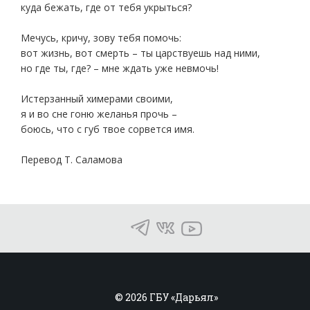
куда бежать, где от тебя укрыться?
Мечусь, кричу, зову тебя помочь:
вот жизнь, вот смерть – ты царствуешь над ними,
но где ты, где? – мне ждать уже невмочь!
Истерзанный химерами своими,
я и во сне гоню желанья прочь –
боюсь, что с губ твое сорвется имя.
Перевод Т. Саламова
© 2026 ГБУ «Дарьял»