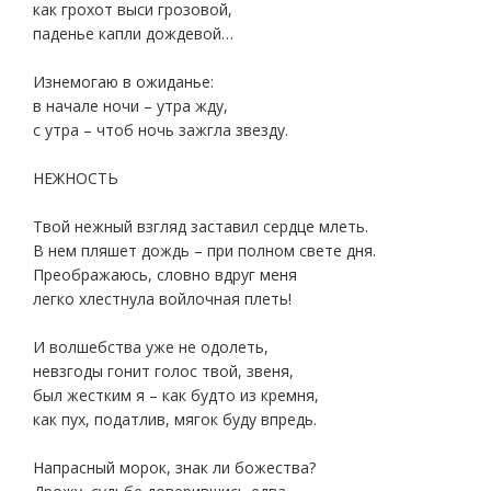
как грохот выси грозовой,
паденье капли дождевой…
Изнемогаю в ожиданье:
в начале ночи – утра жду,
с утра – чтоб ночь зажгла звезду.
НЕЖНОСТЬ
Твой нежный взгляд заставил сердце млеть.
В нем пляшет дождь – при полном свете дня.
Преображаюсь, словно вдруг меня
легко хлестнула войлочная плеть!
И волшебства уже не одолеть,
невзгоды гонит голос твой, звеня,
был жестким я – как будто из кремня,
как пух, податлив, мягок буду впредь.
Напрасный морок, знак ли божества?