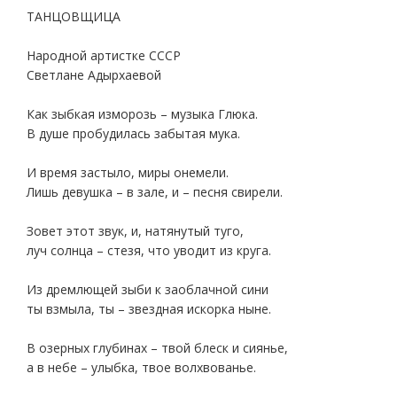
ТАНЦОВЩИЦА
Народной артистке СССР
Светлане Адырхаевой
Как зыбкая изморозь – музыка Глюка.
В душе пробудилась забытая мука.
И время застыло, миры онемели.
Лишь девушка – в зале, и – песня свирели.
Зовет этот звук, и, натянутый туго,
луч солнца – стезя, что уводит из круга.
Из дремлющей зыби к заоблачной сини
ты взмыла, ты – звездная искорка ныне.
В озерных глубинах – твой блеск и сиянье,
а в небе – улыбка, твое волхвованье.