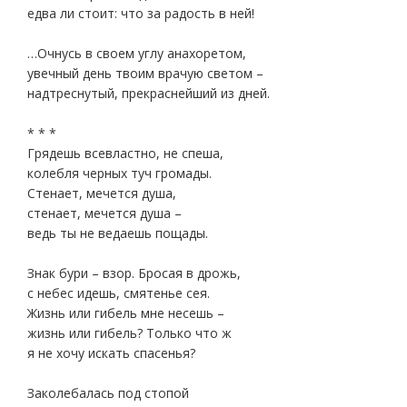
едва ли стоит: что за радость в ней!
…Очнусь в своем углу анахоретом,
увечный день твоим врачую светом –
надтреснутый, прекраснейший из дней.
* * *
Грядешь всевластно, не спеша,
колебля черных туч громады.
Стенает, мечется душа,
стенает, мечется душа –
ведь ты не ведаешь пощады.
Знак бури – взор. Бросая в дрожь,
с небес идешь, смятенье сея.
Жизнь или гибель мне несешь –
жизнь или гибель? Только что ж
я не хочу искать спасенья?
Заколебалась под стопой