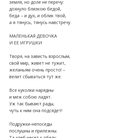
земля, но доле не перечу:
дохнуло близкою бедой,
беда – и дух, и облик твой,
а я тянусь, тянусь навстречу.
МАЛЕНЬКАЯ ДЕВОЧКА
И ЕЕ ИГРУШКИ
Творя, на зависть взрослым,
свой мир, живет не тужит,
желаньям очень просто! –
велит сбываться тут же.
Все куколки нарядны
и меж собою ладят.
Уж так бывают рады,
чуть к ним она подсядет!
Подружки-непоседы
послушны и прилежны.
Та хлеб несет к обеду,