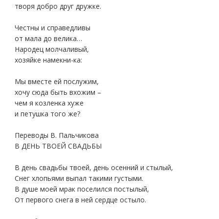
творя добро друг дружке.
Честны и справедливы
от мала до велика…
Народец молчаливый,
хозяйке намекни-ка:
Мы вместе ей послужим,
хочу сюда быть вхожим –
чем я козленка хуже
и петушка того же?
Переводы В. Пальчикова
В ДЕНЬ ТВОЕЙ СВАДЬБЫ
В день свадьбы твоей, день осенний и стылый,
Снег хлопьями выпал такими густыми.
В душе моей мрак поселился постылый,
От первого снега в ней сердце остыло.