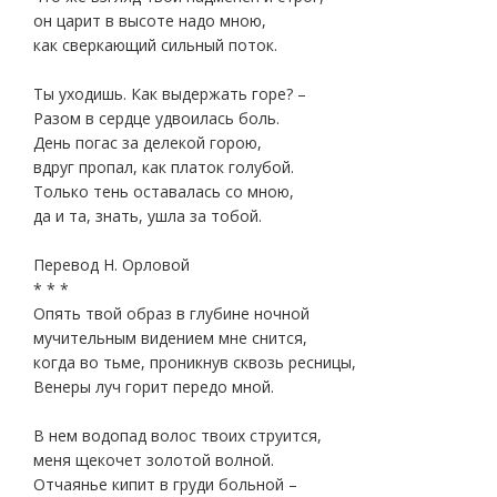
он царит в высоте надо мною,
как сверкающий сильный поток.
Ты уходишь. Как выдержать горе? –
Разом в сердце удвоилась боль.
День погас за делекой горою,
вдруг пропал, как платок голубой.
Только тень оставалась со мною,
да и та, знать, ушла за тобой.
Перевод Н. Орловой
* * *
Опять твой образ в глубине ночной
мучительным видением мне снится,
когда во тьме, проникнув сквозь ресницы,
Венеры луч горит передо мной.
В нем водопад волос твоих струится,
меня щекочет золотой волной.
Отчаянье кипит в груди больной –