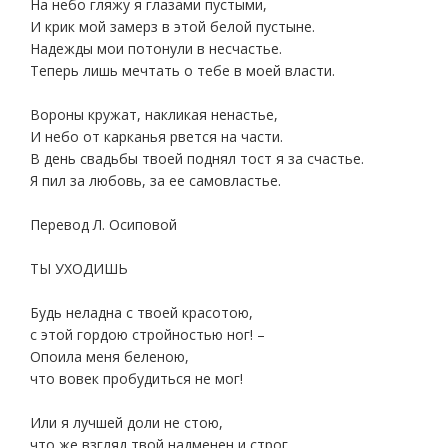
На небо гляжу я глазами пустыми,
И крик мой замерз в этой белой пустыне.
Надежды мои потонули в несчастье.
Теперь лишь мечтать о тебе в моей власти.
Вороны кружат, накликая ненастье,
И небо от карканья рвется на части.
В день свадьбы твоей поднял тост я за счастье.
Я пил за любовь, за ее самовластье.
Перевод Л. Осиповой
ТЫ УХОДИШЬ
Будь неладна с твоей красотою,
с этой гордою стройностью ног! –
Опоила меня беленою,
что вовек пробудиться не мог!
Или я лучшей доли не стою,
что же взгляд твой надменен и строг,