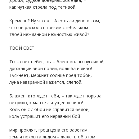
Дрожу, судьбе доверившись едва, –
как чуткая стрела под тетивой.
Кремень? Ну что ж… А есть ли диво в том,
что он расколот тонким стебельком –
твоей нежданной нежностью живой?
ТВОЙ СВЕТ
Ты – свет небес, ты – блеск волны пугливой;
дрожащий звон полей, волшба и диво!
Тускнеет, меркнет солнце пред тобой,
луна невзрачной кажется, слепой.
Блажен, кто ждет тебя, – так ждет порыва
ветрило, к мачте льнущее лениво!
Коль он с любой не справится бедой,
коль устрашит его неравный бой –
мир проклят, грош цена его заветам,
земля покрыта льдом – жалеть об этом