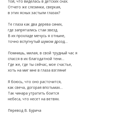
той, что виделась в детских снах.
Отчего же слезинки, сверкая,
в этих ясных застыли глазах?
Те глаза как два дерева синих,
где запрятались стаи звезд.
В их прохладе мечусь я отныне,
точно вспугнутый шумом дрозд…
Помнишь, милая, в свой трудный час я
спасся в их благодатной тени…
Где же, где ты сейчас, мое счастье,
хоть на миг мне в глаза взгляни!
Я боюсь, что оно расточится,
как свеча, догорая впотьмах…
Так чинара утратить боится
небеса, что несет на ветвях.
Перевод В. Бурича