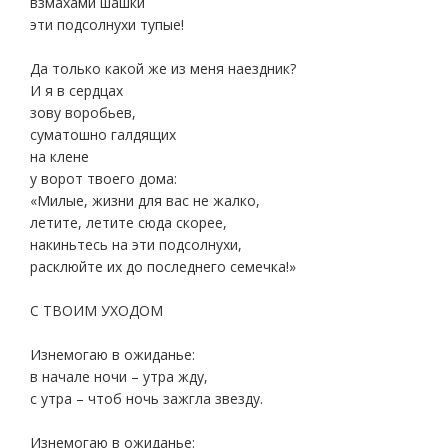
взмахами шашки
эти подсолнухи тупые!
Да только какой же из меня наездник?
И я в сердцах
зову воробьев,
суматошно галдящих
на клене
у ворот твоего дома:
«Милые, жизни для вас не жалко,
летите, летите сюда скорее,
накиньтесь на эти подсолнухи,
расклюйте их до последнего семечка!»
С ТВОИМ УХОДОМ
Изнемогаю в ожиданье:
в начале ночи – утра жду,
с утра – чтоб ночь зажгла звезду.
Изнемогаю в ожиданье: