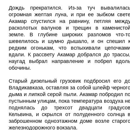
Дождь прекратился. Из-за туч вывалилас
огромная желтая луна, и при ее зыбком свет
Акамар спустился на равнину, петляя межд
расколотых валунов и трещин в каменисто
земле. В глубине широких разломов что-т
шевелилось и шумно дышало, и он спешил 
редким огонькам, что вспыхивали цепочкам
вдали. К рассвету Акамар добрался до трассы
наугад выбрал направление и побрел вдол
обочины.
Старый дизельный грузовик подбросил его д
Владикавказа, оставляя за собой шлейф черног
дыма и липкой серой пыли. Акамар побродил п
пустынным улицам, пока температура воздуха н
поднялась до трехсот двадцати градусо
Кельвина, и скрылся от полуденного солнца 
заброшенном одноэтажном доме возле старог
железнодорожного вокзала.