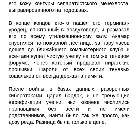
его кожу контуры сепаратистского мечехвоста
выгравированного на подошвах.
В конце концов кто-то нашел его терминал
уродец, спрятанный в воздуховоде, и размаза
его по всему утилизационному залу. Акама
спустился по пожарной лестнице, за пару часо
дошел до ближайшего компьютерного клуба 
все-таки купил чистую учетку на том же тенево
форуме, через который продавал пиратски
прошивки. Пароли от всех своих теневы
кошельков он всегда держал в памяти.
После войны в базах данных, разоренны
кибератаками, царил бардак, и не требующи
верификации учетки, чьи хозяева числилис
пропавшими без вести и не имел
родственников, найти было так же просто, ка
дозу реда. Разница была только в цене.