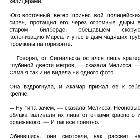
хелицерами.
Юго-восточный ветер принес вой полицейски
сирен, протащил его через огромные дыры 
старом билборде, обещавшем скору
колонизацию Марса, и унес в дым чадящих тру
промзоны на горизонте.
Говорят, от Сигнальска остался лишь крате
—
глубиной двести метров, — сказала Мелисса. 
Сама я так и не видела ни одного фото.
Она вздрогнула, и Акамар прижал ее к себ
крепче.
Ну типа зачем, — сказала Мелисса. Неоновы
—
облака заливали их лица оттенками красного 
оранжевого. — И так все понятно.
Обнявшись, они смотрели, как рассвет н