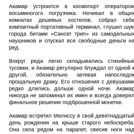
Акамар устроился в космопорт операторо
восьминогого погрузчика. Ночевал в общи
комнатах дешевых хостелов, собрал себ
компактный портативный терминал, глушил шу
города битами «Сансет трип» из самодельны
наушников и спускал все свободные деньги н
ред.
Вокруг реда легко складывались стихийны
тусовки, и Акамар регулярно блуждал от одной 
другой, обязательно затевая напоследо
прощальную драку. Его отношения с девушкам
редко длились дольше одной ночи. Акама
никогда не запоминал их имен и всегда доверя
финальное решение подброшенной монетке.
Акамар встретил Мелиссу в свой девятнадцаты
день рождения на крыше старого небоскреба
Она села рядом на парапет, свесив ноги на