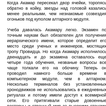
Когда Акамар пересекал двор ячейки, торопяс
обратно в койку, звезды над головой казалис
менее реальными, чем незнакомые созвезди
огоньков под куполом алтарного модуля.
Учеба давалась Акамару легко. Экзамен п
точным наукам был обязателен для получени
иерархического имени, которое определит ег
место среди ученых и инженеров, мостящи
тропу Провидца. Но когда Акамару исполнилос
двенадцать и до экзамена оставалось ещ
четыре года обучения, незваные вопросы вс
чаще толкали его на обочину. Теперь о
проводил намного больше времени 
компьютерном модуле, чем в алтарном
Несколько терминалов без установленны
хронодвижков не использовались в ежедневны
ритуалах и потому имели доступ к всемирно
сети. Его притягивали старые довоенны