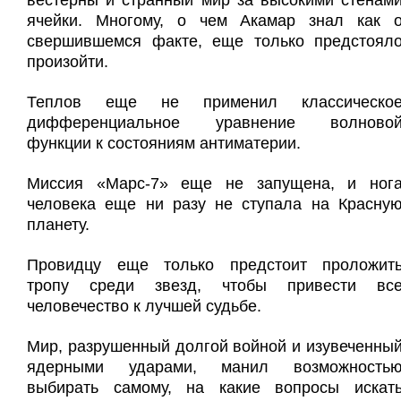
вестерны и странный мир за высокими стенам
ячейки. Многому, о чем Акамар знал как 
свершившемся факте, еще только предстоял
произойти.
Теплов еще не применил классическо
дифференциальное уравнение волново
функции к состояниям антиматерии.
Миссия «Марс-7» еще не запущена, и ног
человека еще ни разу не ступала на Красну
планету.
Провидцу еще только предстоит проложит
тропу среди звезд, чтобы привести вс
человечество к лучшей судьбе.
Мир, разрушенный долгой войной и изувеченны
ядерными ударами, манил возможность
выбирать самому, на какие вопросы искат