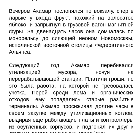
Вечером Акамар послонялся по вокзалу, спер 
ларьке у входа фрукт, похожий на волосато
яблоко, и запрыгнул в грузовой вагон магнитно
фуры. За двенадцать часов она домчалась п
монорельсу до сияющей неоном Новомосквы
исполинской восточной столицы Федеративног
Альянса.
Следующий год Акамар перебивалс
утилизацией мусора, ночуя н
перерабатывающей станции. Платили гроши, н
это была работа, на которой не требовалас
учетка. Порой среди лома и органически
отходов ему попадались старые разбиты
терминалы. Акамар просиживал долгие часы 
своем закутке между утилизационных котлов
выдирая еще работающие платы и контроллер
из обугленных корпусов, и подгонял их друг 