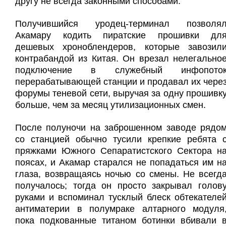
другу не всегда законными способами.
Получившийся уродец-терминал позволя
Акамару кодить пиратские прошивки дл
дешевых хроноблендеров, которые завозил
контрабандой из Китая. Он врезал нелегально
подключение в служебный инфопото
перерабатывающей станции и продавал их чере
форумы теневой сети, выручая за одну прошивк
больше, чем за месяц утилизационных смен.
После полуночи на заброшенном заводе рядо
со станцией обычно тусили крепкие ребята 
пряжками Южного Сепаратистского Сектора н
поясах, и Акамар старался не попадаться им н
глаза, возвращаясь ночью со смены. Не всегд
получалось; тогда он просто закрывал голов
руками и вспоминал тусклый блеск обтекателе
антиматерии в полумраке алтарного модуля
пока подкованные титаном ботинки вбивали 