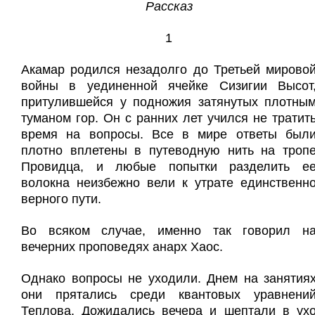
Рассказ
1
А
камар родился незадолго до Третьей мирово
войны в уединенной ячейке Сизигии Высот
притулившейся у подножия затянутых плотны
туманом гор. Он с ранних лет учился не тратит
время на вопросы. Все в мире ответы был
плотно вплетены в путеводную нить на троп
Провидца, и любые попытки разделить е
волокна неизбежно вели к утрате единственн
верного пути.
Во всяком случае, именно так говорил н
вечерних проповедях анарх Хаос.
Однако вопросы не уходили. Днем на занятия
они прятались среди квантовых уравнени
Теплова. Дожидались вечера и шептали в ух