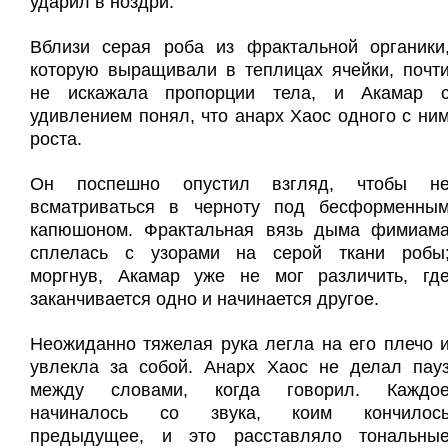
ударил в ноздри.
Вблизи серая роба из фрактальной органики
которую выращивали в теплицах ячейки, почт
не искажала пропорции тела, и Акамар 
удивлением понял, что анарх Хаос одного с ни
роста.
Он поспешно опустил взгляд, чтобы н
всматриваться в черноту под бесформенны
капюшоном. Фрактальная вязь дыма фимиам
сплелась с узорами на серой ткани робы
моргнув, Акамар уже не мог различить, гд
заканчивается одно и начинается другое.
Неожиданно тяжелая рука легла на его плечо 
увлекла за собой. Анарх Хаос не делал пау
между словами, когда говорил. Каждо
начиналось со звука, коим кончилос
предыдущее, и это расставляло тональны