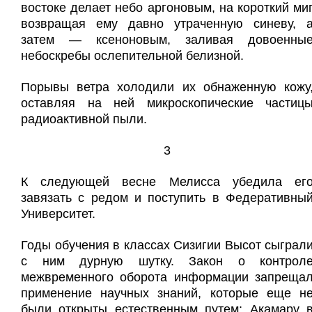
востоке делает небо аргоновым, на короткий ми
возвращая ему давно утраченную синеву, 
затем — ксеноновым, заливая довоенны
небоскребы ослепительной белизной.
Порывы ветра холодили их обнаженную кожу
оставляя на ней микроскопические частиц
радиоактивной пыли.
3
К следующей весне Мелисса убедила ег
завязать с редом и поступить в Федеративны
Университет.
Годы обучения в классах Сизигии Высот сыграл
с ним дурную шутку. Закон о контрол
межвременного оборота информации запреща
применение научных знаний, которые еще н
были открыты естественным путем; Акамару 