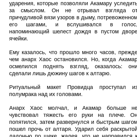
ударения, которые позволяли Акамару уследит
за смыслом. Он не отрывал взгляда о
причудливой вязи узоров в дыму, потревоженно
его шагами, и вслушивался в голос
напоминающий шелест дождя в пустом двор
ячейки.
Ему казалось, что прошло много часов, прежд
чем анарх Хаос остановился. Но, когда Акама
осмелился поднять взгляд, оказалось: он
сделали лишь дюжину шагов к алтарю.
Ритуальный макет Провидца проступал и
полумрака над их головами.
Анарх Хаос молчал, и Акамар больше н
чувствовал тяжесть его руки на плече. О
попятился, затем развернулся и быстрым шаго
пошел прочь от алтаря. Ударил себя раскрыто
ладонью по щеке, жалея, что не направился 