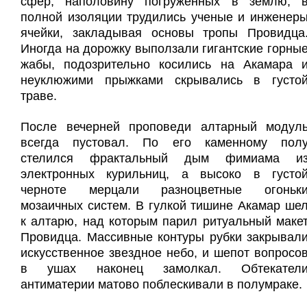
сфер, наполовину погруженных в землю, 
полной изоляции трудились ученые и инженер
ячейки, закладывая основы тропы Провидца
Иногда на дорожку выползали гигантские горны
жабы, подозрительно косились на Акамара 
неуклюжими прыжками скрывались в густо
траве.
После вечерней проповеди алтарный модул
всегда пустовал. По его каменному пол
стелился фрактальный дым фимиама и
электронных курильниц, а высоко в густо
черноте мерцали разноцветные огоньк
мозаичных систем. В гулкой тишине Акамар ше
к алтарю, над которым парил ритуальный маке
Провидца. Массивные контуры рубки закрывал
искусственное звездное небо, и шепот вопросо
в ушах наконец замолкал. Обтекател
антиматерии матово поблескивали в полумраке.