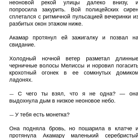
неоновой рекой улицы далеко внизу, 
попросила закурить. Вой полицейских сире
сплетался с ритмичной пульсацией вечеринки и
разбитых окон этажом ниже.
Акамар протянул ей зажигалку и позвал н
свидание.
Холодный ночной ветер разметал длинны
черничные волосы Мелиссы и норовил погасит
крохотный огонек в ее сомкнутых домико
ладонях.
С чего ты взял, что я не одна? — он
—
выдохнула дым в низкое неоновое небо.
У тебя есть монетка?
—
Она подняла бровь, но пошарила в клатче 
протянула Акамару маленький серебристы