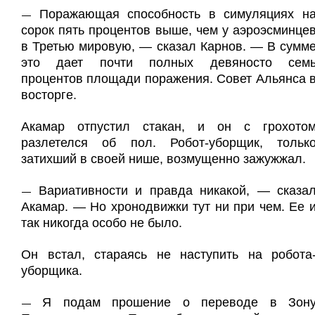
Поражающая способность в симуляциях н
—
сорок пять процентов выше, чем у аэроэсминце
в Третью мировую, — сказал Карнов. — В сумм
это дает почти полных девяносто сем
процентов площади поражения. Совет Альянса 
восторге.
Акамар отпустил стакан, и он с грохото
разлетелся об пол. Робот-уборщик, тольк
затихший в своей нише, возмущенно зажужжал.
Вариативности и правда никакой, — сказа
—
Акамар. — Но хронодвижки тут ни при чем. Ее 
так никогда особо не было.
Он встал, стараясь не наступить на робота
уборщика.
Я подам прошение о переводе в Зон
—