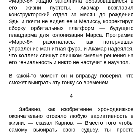
«Марс-8» жадно заполнила образовавшиеся 
его жизни пустоты. Акамар возглави
конструкторский отдел за месяц до рождени
Эды и почти не видел ее и Мелиссу, корректиру
сборку орбитальных платформ — будущег
плацдарма для колонизации Марса. Программ
«Марс-8» разогналась, как потерявша
управление магнитная фура, и Акамар надеялся
что коллеги спишут слишком смелые решения н
его гениальность и никто не настучит в научпол.
В какой-то момент он и вправду поверил, чт
сможет выиграть эту гонку со временем.
4
Забавно, как изобретение хронодвижко
—
окончательно отсеяло любую вариативность 
жизни, — сказал Карнов. — Вместо того чтоб
самому выбирать свою судьбу, ты прост