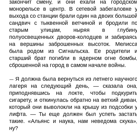
закончит смену, и они ехали на городско
монорельсе в центр. В сетевой забегаловке 
выхода со станции брали один на двоих большо
сандвич с тыквенной ветчиной и бродили п
старым улицам, ныряя в глубин
полуосвещенных дворов-колодцев и забираяс
на вершины заброшенных высоток. Мелисс
была родом из Сигнальска. Ее родители 
старший брат погибли в ядерном огне бомбы
сброшенной на город в самом начале войны.
Я должна была вернуться из летнего научног
—
лагеря на следующий день, — сказала она
приподнявшись на локте, чтобы подкурит
сигарету, и откинулась обратно на ветхий диван
который они выволокли на крышу из подсобки 
лифта. — Ты еще должен был успеть застат
такие. «Альянс и наука, нам неведома скука»
ну?