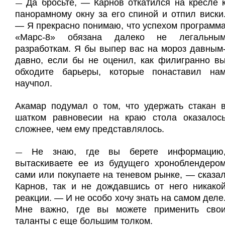
Да бросьте, — Карнов откатился на кресле 
—
панорамному окну за его спиной и отпил виски
— Я прекрасно понимаю, что успехом программ
«Марс-8» обязана далеко не легальны
разработкам. Я бы выпер вас на мороз давным
давно, если бы не оценил, как филигранно в
обходите барьеры, которые понаставил на
научпол.
Акамар подумал о том, что удержать стакан 
шатком равновесии на краю стола оказалос
сложнее, чем ему представлялось.
Не знаю, где вы берете информацию
—
вытаскиваете ее из будущего хроноблендеро
сами или покупаете на теневом рынке, — сказа
Карнов, так и не дождавшись от него никако
реакции. — И не особо хочу знать на самом деле
Мне важно, где вы можете применить сво
таланты с еще большим толком.