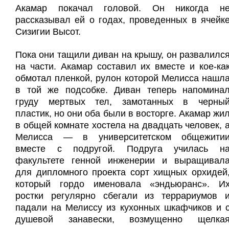
Акамар покачал головой. Он никогда н
рассказывал ей о годах, проведенных в ячейк
Сизигии Высот.
Пока они тащили диван на крышу, он развалилс
на части. Акамар составил их вместе и кое-ка
обмотал пленкой, рулон которой Мелисса нашл
в той же подсобке. Диван теперь напомина
груду мертвых тел, замотанных в черны
пластик, но они оба были в восторге. Акамар жи
в общей комнате хостела на двадцать человек, 
Мелисса — в университетском общежити
вместе с подругой. Подруга училась н
факультете генной инженерии и выращивал
для дипломного проекта сорт хищных орхидей
который гордо именовала «эндьюранс». И
ростки регулярно сбегали из террариумов 
падали на Мелиссу из кухонных шкафчиков и 
душевой занавески, возмущенно щелка