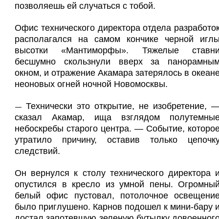
позволяешь ей случаться с тобой.
Офис технического директора отдела разработо
располагался на самом кончике черной игл
высотки «Мантиморфы». Тяжелые ставн
бесшумно скользнули вверх за панорамны
окном, и отражение Акамара затерялось в океан
неоновых огней ночной Новомосквы.
Технически это открытие, не изобретение, 
—
сказал Акамар, ища взглядом полутемны
небоскребы старого центра. — Событие, которо
утратило причину, оставив только цепочк
следствий.
Он вернулся к столу технического директора 
опустился в кресло из умной пены. Огромны
белый офис пустовал, потолочное освещени
было приглушено. Карнов подошел к мини-бару 
достал запотевшую зеленую бутылку довоенног