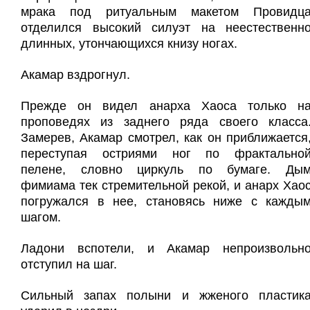
мрака под ритуальным макетом Провидц
отделился высокий силуэт на неестественн
длинных, утончающихся книзу ногах.
Акамар вздрогнул.
Прежде он видел анарха Хаоса только н
проповедях из заднего ряда своего класса
Замерев, Акамар смотрел, как он приближается
переступая остриями ног по фрактально
пелене, словно циркуль по бумаге. Ды
фимиама тек стремительной рекой, и анарх Хао
погружался в нее, становясь ниже с кажды
шагом.
Ладони вспотели, и Акамар непроизвольн
отступил на шаг.
Сильный запах полыни и жженого пластик