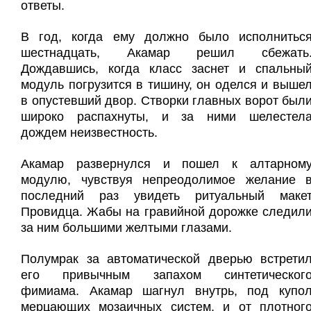
ответы.
В год, когда ему должно было исполнитьс
шестнадцать, Акамар решил сбежать
Дождавшись, когда класс заснет и спальны
модуль погрузится в тишину, он оделся и выше
в опустевший двор. Створки главных ворот был
широко распахнуты, и за ними шелестел
дождем неизвестность.
Акамар развернулся и пошел к алтарном
модулю, чувствуя непреодолимое желание 
последний раз увидеть ритуальный маке
Провидца. Жабы на гравийной дорожке следил
за ним большими желтыми глазами.
Полумрак за автоматической дверью встрети
его привычным запахом синтетическог
фимиама. Акамар шагнул внутрь, под купо
мерцающих мозаичных систем, и от плотног