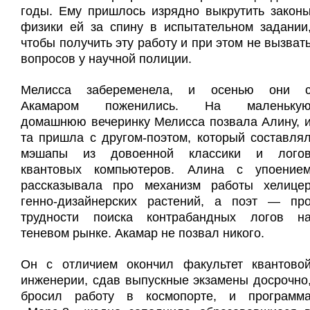
годы. Ему пришлось изрядно выкрутить закон
физики ей за спину в испытательном задании
чтобы получить эту работу и при этом не вызват
вопросов у научной полиции.
Мелисса забеременела, и осенью они 
Акамаром поженились. На маленьку
домашнюю вечеринку Мелисса позвала Алину, 
та пришла с другом-поэтом, который составля
мэшапы из довоенной классики и лого
квантовых компьютеров. Алина с упоение
рассказывала про механизм работы хелице
генно-дизайнерских растений, а поэт — пр
трудности поиска контрабандных логов н
теневом рынке. Акамар не позвал никого.
Он с отличием окончил факультет квантово
инженерии, сдав выпускные экзамены досрочно
бросил работу в космопорте, и программ