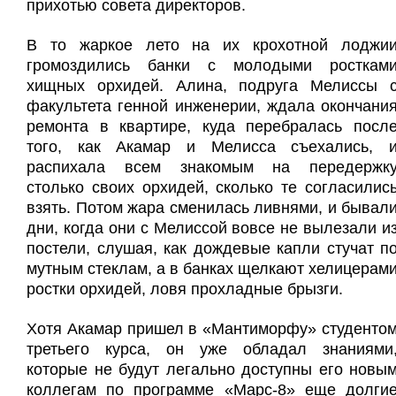
прихотью совета директоров.
В то жаркое лето на их крохотной лоджи
громоздились банки с молодыми росткам
хищных орхидей. Алина, подруга Мелиссы 
факультета генной инженерии, ждала окончани
ремонта в квартире, куда перебралась посл
того, как Акамар и Мелисса съехались, 
распихала всем знакомым на передержк
столько своих орхидей, сколько те согласилис
взять. Потом жара сменилась ливнями, и бывал
дни, когда они с Мелиссой вовсе не вылезали и
постели, слушая, как дождевые капли стучат п
мутным стеклам, а в банках щелкают хелицерам
ростки орхидей, ловя прохладные брызги.
Хотя Акамар пришел в «Мантиморфу» студенто
третьего курса, он уже обладал знаниями
которые не будут легально доступны его новы
коллегам по программе «Марс-8» еще долги