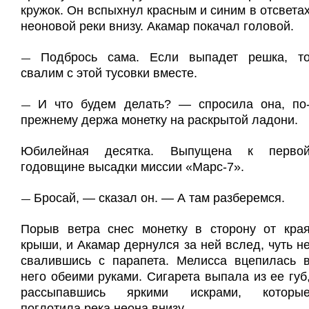
кружок. Он вспыхнул красным и синим в отсвета
неоновой реки внизу. Акамар покачал головой.
Подбрось сама. Если выпадет решка, т
—
свалим с этой тусовки вместе.
И что будем делать? — спросила она, по
—
прежнему держа монетку на раскрытой ладони.
Юбилейная десятка. Выпущена к перво
годовщине высадки миссии «Марс-7».
Бросай, — сказал он. — А там разберемся.
—
Порыв ветра снес монетку в сторону от кра
крыши, и Акамар дернулся за ней вслед, чуть н
свалившись с парапета. Мелисса вцепилась 
него обеими руками. Сигарета выпала из ее губ
рассыпавшись яркими искрами, которы
поглотила река неона внизу.