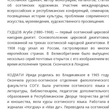
об осетинских художниках. Участник международных
всероссийских и республиканских конференций, семинаров
посвященных истории культуры, проблемам современног
искусства, музееведения, художественного просвещения.
ГУДЦОВ Агубе (1880–1968) — первый осетинский цирково
наездник-джигит. Основоположник цирковой джигитовки
основанной на трюках осетинской народной джигитовки. 
1908 году уехал из России, гастролировал во многи
европейских странах. В Великобритании было выпущен
несколько серий почтовых открыток с его изображением в
время исполнения трюков. Скончался в Лондоне.
КОДЗАТИ Ирида родилась во Владикавказе в 1965 году
Окончила русско-осетинское отделение филологическог
факультета СОГУ. Была учителем осетинского языка 
литературы, библиотекарем, педагогом дополнительног
образования в Республиканском Дворце творчества дете
и юношества, вела курсы осетинского языка. Работала 
журналах «Ногдзау» и «Мах дуг». Переводила на осетински