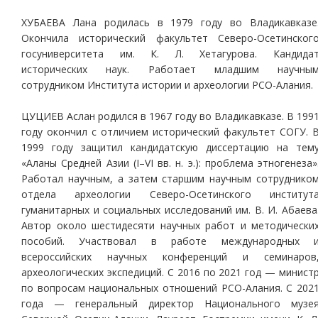
ХУБАЕВА Лана родилась в 1979 году во Владикавказе
Окончила исторический факультет Се­веро-Осетинског
госуниверситета им. К. Л. Хе­та­гурова. Кандида
исторических наук. Работает младшим научны
сотрудником Института истории и археологии РСО-Алания.
ЦУЦИЕВ Аслан родился в 1967 году во Владикавказе. В 199
году окончил с отличием исторический факультет СОГУ. 
1999 году защитил кандидатскую диссертацию на тем
«Аланы Средней Азии (I–VI вв. н. э.): проблема этногенеза»
Работал научным, а затем старшим научным сотруднико
отдела археологии Северо-Осетинского институт
гуманитарных и социальных исследований им. В. И. Абаева
Автор около шестидесяти научных работ и методически
пособий. Участвовал в работе международных 
всероссийских научных конференций и семинаров
археологических экспедиций. С 2016 по 2021 год — минист
по вопросам национальных отношений РСО-Алания. С 202
года — генеральный директор Национального музе