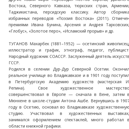
Востока, Северного Кавказа, тюркских стран, Армении
Таджикистана, персидскую классику. Автор сборник
избранных переводов «Поэзия Востока» (2011). Отмече
премиями Ивана Бунина, Арсения и Андрея Тарковских
«Глобус», «Золотое перо», «Исламский прорыв» и др.
ТУГАНОВ Махарбек (1881–1952) — осетинский живописец
иллюстратор и график, этнограф, педагог, публицист
Народный художник СОАССР. Заслуженный деятель искусст
ГССР.
Родился в селении Дур-Дур Северной Осетии. Окончи
реальное училище во Владикавказе и в 1901 году поступи
в Петербургскую Академию художеств (мастерская И
Репина). Свое художественное мастерств
совершенствовал в Европе — сначала в Вене, затем 
Мюнхене в школе-студии Антона Ашбе. Вернувшись в 190
году в Осетию, основал во Владикавказе художественну
студию. Участвовал в художественных выставках
занимался оформлением спектаклей, много работал 
области книжной графики.