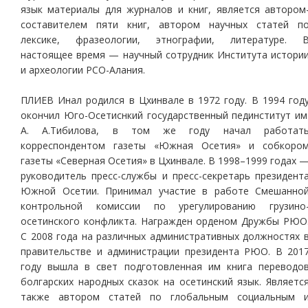
язык материалы для журналов и книг, является автором
составителем пяти книг, автором научных статей п
лексике, фразеологии, этнографии, литературе. 
настоящее время — научный сотрудник Института истори
и археологии РСО-Алания.
ПЛИЕВ Инал родился в Цхинвале в 1972 году. В 1994 год
окончил Юго-Осетиснкий государственный пединститут им
А. А.Тибилова, в том же году начал работат
корреспондентом газеты «Южная Осетия» и собкоро
газеты «Северная Осетия» в Цхинвале. В 1998–1999 годах 
руководитель пресс-службы и пресс-секретарь президент
Южной Осетии. Принимал участие в работе Смешанно
контрольной комиссии по урегулированию грузино
осетинского конфликта. Награжден орденом Дружбы РЮО
С 2008 года на различных административных должностях 
правительстве и администрации президента РЮО. В 201
году вышла в свет подготовленная им книга переводо
болгарских народных сказок на осетинский язык. Являетс
также автором статей по глобальным социальным 