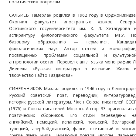
политическим вопросам.
САЛБИЕВ Тамерлан родился в 1962 году в Орджоникидзе
Окончил факультет иностранных языков Северо
Осетинского гос­университета им. К. Л. Хетагурова 
аспирантуру филологического факультета МГУ. П
базовому образованию — германист. Кандида
филологических наук. Автор статей и монографий
посвященных проблемам социальной и культурно
антропологии осетин. Перевел с англ. языка монографию Л
Диенеша «Русская литература в изгнании. Жизнь 
творчество Гайто Газданова».
СИНЕЛЬНИКОВ Михаил родился в 1946 году в Ленинграде
Русский советский поэт, переводчик, литературовед
историк русской литературы. Член Союза писателей ССС
(1976) и Союза писателей Москвы. Автор 33 оригинальны
поэтических сборников. Его стихи переведены н
английский, немецкий, испанский, польский, болгарский
турецкий, азербайджанский, фарси, осетинский и многи
другие языки мира. Переводил поэтов Европы, Дальнег