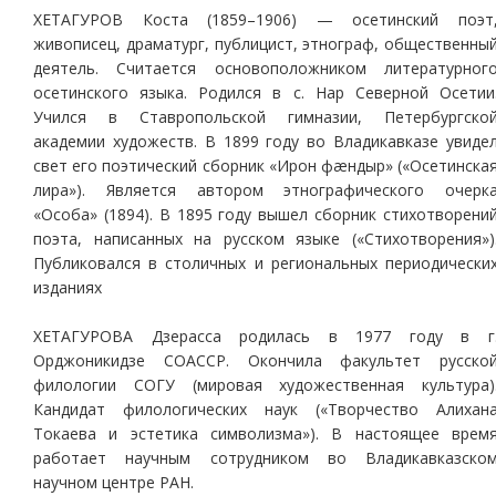
ХЕТАГУРОВ Коста (1859–1906) — осетинский поэт
живописец, драматург, публицист, этнограф, общественны
деятель. Считается основоположником литературног
осетинского языка. Родился в с. Нар Северной Осетии
Учился в Ставропольской гимназии, Петербургско
академии художеств. В 1899 году во Владикавказе увиде
свет его поэтический сборник «Ирон фæндыр» («Осетинска
лира»). Является автором этнографического очерк
«Особа» (1894). В 1895 году вышел сборник стихотворени
поэта, написанных на русском языке («Стихотворения»)
Публиковался в столичных и региональных периодически
изданиях
ХЕТАГУРОВА Дзерасса родилась в 1977 году в г
Орджоникидзе СОАССР. Окончила факультет русско
филологии СОГУ (мировая художественная культура)
Кандидат филологических наук («Творчество Алихан
Токаева и эстетика символизма»). В настоящее врем
работает научным сотрудником во Владикавказско
научном центре РАН.