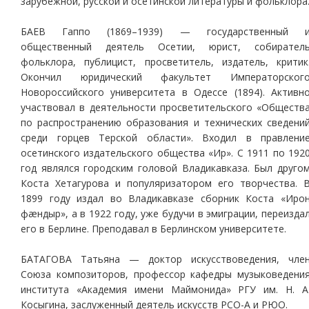
зарубежной, русской и осетинской литературы и фольклора
БАЕВ Гаппо (1869–1939) — государственный 
общественный деятель Осетии, юрист, собирател
фольклора, публицист, просветитель, издатель, критик
Окончил юридический факультет Императорског
Новороссийского университета в Одессе (1894). Активн
участвовал в деятельности просветительского «Обществ
по распространению образования и технических сведени
среди горцев Терской области». Входил в правлени
осетинского издательского общества «Ир». С 1911 по 192
год являлся городским головой Владикавказа. Был друго
Коста Хетагурова и популяризатором его творчества. 
1899 году издал во Владикавказе сборник Коста «Иро
фæндыр», а в 1922 году, уже будучи в эмиграции, переизда
его в Берлине. Преподавал в Берлинском университете.
БАТАГОВА Татьяна — доктор искусствоведения, чле
Союза композиторов, профессор кафедры музыковедени
института «Академия имени Маймонида» РГУ им. Н. А
Косыгина, заслуженный деятель искусств РСО-А и РЮО.