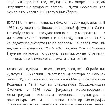
года. В январе 1931 года осужден и приговорен к 10 года
исправительно-трудовых лагерей. Спустя несколько ле
бежал. Скончался в 1963 году в Нью-Йорке.
БУТАЕВА Фатима — кандидат биологических наук, доцент. 
1986 году окончила биолого-почвенный факультет Санкт
Петер­бургского государственного университета 
дипломом «биолог-зоолог». В 1996 году защитила в СПбГ
кандидатскую диссертацию по зоологии. Работает старши
научным сотрудником ФБГУ «Заповедная Осетия-Алания»
Научные интересы: строение, адаптационные стратегии
эволюция и генетическая систематика животных.
БЯЗРОВА Людмила — искусствовед. Заслуженный работни
культуры РСО-Алания. Заместитель директора по научно
работе Художественного музея имени Махарбека Туганова
Родилась в 1949 году во Владикавказе (Орджоникидзе)
Окончила в 1976 году факультет искусствоведени
Ленинградского института живописи, скульптуры 
архитектуры им. И. Е. Репина. Соавтор монографи
«Сосланбек Едзиев», автор монографий, каталогов, стате