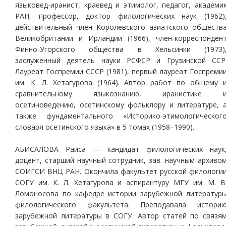
языковед-иранист, краевед и этимолог, педагог, академи
РАН, профессор, доктор филологических наук (1962)
действительный член Королевского азиатского обществ
Великобритании и Ирландии (1966), член-корреспонден
Финно-Угорского общества в Хельсинки (1973)
заслуженный деятель науки РСФСР и Грузинской ССР
Лауреат Госпремии СССР (1981), первый лауреат Госпреми
им. К. Л. Хетагурова (1964). Автор работ по общему 
сравнительному языкознанию, иранистике 
осетиноведению, осетинскому фольклору и литературе, 
также фундаментального «Историко-этимологическог
словаря осетинского языка» в 5 томах (1958–1990).
АБИСАЛОВА Раиса — кандидат филологических наук
доцент, старший научный сотрудник, зав. научным архиво
СОИГСИ ВНЦ РАН. Окончила факультет русской филологи
СОГУ им. К. Л. Хетагурова и аспирантуру МГУ им. М. В
Ломоносова по кафедре истории зарубежной литератур
филологического факультета. Преподавала истори
зарубежной литературы в СОГУ. Автор статей по связя