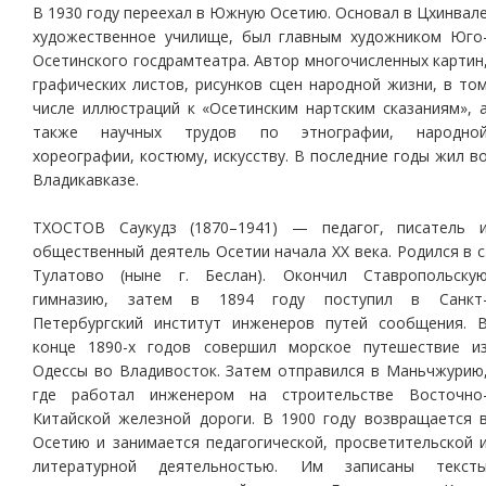
В 1930 году переехал в Южную Осетию. Основал в Цхинвал
художественное училище, был главным художником Юго
Осетинского госдрамтеатра. Автор многочисленных картин
графических листов, рисунков сцен народной жизни, в то
числе иллюстраций к «Осетинским нартским сказаниям», 
также научных трудов по этнографии, народно
хореографии, костюму, искусству. В последние годы жил в
Владикавказе.
ТХОСТОВ Саукудз (1870–1941) — педагог, писатель 
общественный деятель Осетии начала XX века. Родился в с
Тулатово (ныне г. Беслан). Окончил Ставропольску
гимназию, затем в 1894 году поступил в Санкт
Петербургский институт инженеров путей сообщения. 
конце 1890-х годов совершил морское путешествие и
Одессы во Владивосток. Затем отправился в Маньчжурию
где работал инженером на строительстве Восточно
Китайской железной дороги. В 1900 году возвращается 
Осетию и занимается педагогической, просветительской 
литературной деятельностью. Им записаны текст