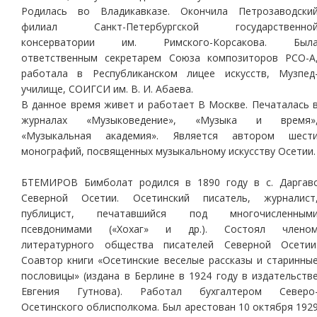
Родилась во Владикавказе. Окончила Петрозаводски
филиал Санкт-Петербургской государственно
консерватории им. Римского-Корсакова. Был
ответственным секретарем Союза композиторов РСО-А
работала в Республиканском лицее искусств, Музпед
училище, СОИГСИ им. В. И. Абаева.
В данное время живет и работает В Москве. Печаталась 
журналах «Музыковедение», «Музыка и время»
«Музыкальная академия». Является автором шест
монографий, посвященных музыкальному искусству Осетии.
БТЕМИРОВ Бимболат родился в 1890 году в с. Даргав
Северной Осетии. Осетинский писатель, журналист
публицист, печатавшийся под многочисленным
псевдонимами («Хохаг» и др.). Состоял члено
литературного общества писателей Северной Осетии
Соавтор книги «Осетинские веселые рассказы и старинны
пословицы» (издана в Берлине в 1924 году в издательств
Евгения Гутнова). Работал бухгалтером Северо
Осетинского облисполкома. Был арестован 10 ок­тября 192