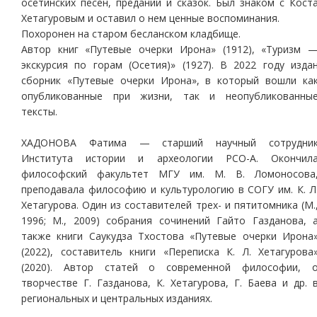
осетинских песен, преданий и сказок. Был знаком с Кост
Хетагуровым и оставил о нем ценные воспоминания.
Похоронен на старом бесланском кладбище.
Автор книг «Путевые очерки Ирона» (1912), «Туризм 
экскурсия по горам (Осетия)» (1927). В 2022 году изда
сборник «Путевые очерки Ирона», в который вошли ка
опубликованные при жизни, так и неопубликованны
тексты.
ХАДОНОВА Фатима — старший научный сотрудни
Института истории и археологии РСО-А. Окончил
философский факультет МГУ им. М. В. Ломоносова
преподавала философию и культурологию в СОГУ им. К. Л
Хетагурова. Один из составителей трех- и пятитомника (М.
1996; М., 2009) собрания сочинений Гайто Газданова, 
также книги Саукудза Тхостова «Путевые очерки Ирона
(2022), составитель книги «Переписка К. Л. Хетагурова
(2020). Автор статей о современной философии, 
творчестве Г. Газданова, К. Хетагурова, Г. Баева и др. 
региональных и центральных изданиях.