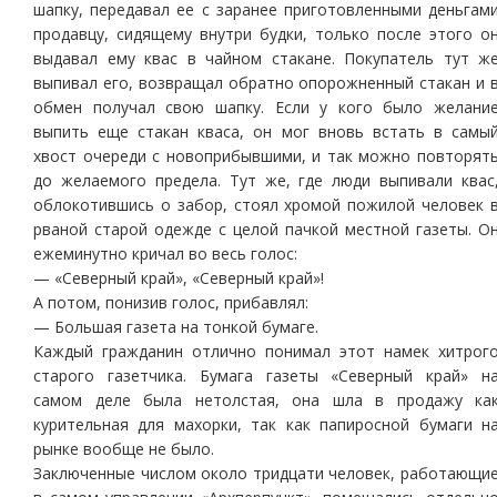
шапку, передавал ее с заранее приготовленными деньгам
продавцу, сидящему внутри будки, только после этого о
выдавал ему квас в чайном стакане. Покупатель тут ж
выпивал его, возвращал обратно опорожненный стакан и 
обмен получал свою шапку. Если у кого было желани
выпить еще стакан кваса, он мог вновь встать в самы
хвост очереди с новоприбывшими, и так можно повторят
до желаемого предела. Тут же, где люди выпивали квас
облокотившись о забор, стоял хромой пожилой человек 
рваной старой одежде с целой пачкой местной газеты. О
ежеминутно кричал во весь голос:
— «Северный край», «Северный край»!
А потом, понизив голос, прибавлял:
— Большая газета на тонкой бумаге.
Каждый гражданин отлично понимал этот намек хитрог
старого газетчика. Бумага газеты «Северный край» н
самом деле была нетолстая, она шла в продажу ка
курительная для махорки, так как папиросной бумаги н
рынке вообще не было.
Заключенные числом около тридцати человек, работающи