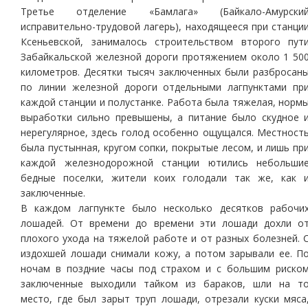
Третье отделение «Бамлага» (Байкало-Амурски
исправительно-трудовой лагерь), находящееся при станци
Ксеньевской, занималось строительством второго пут
Забайкальской железной дороги протяжением около 1 50
километров. Десятки тысяч заключенных были разбросан
по линии железной дороги отдельными лагпунктами пр
каждой станции и полустанке. Работа была тяжелая, норм
выработки сильно превышены, а питание было скудное 
нерегулярное, здесь голод особенно ощущался. Местност
была пустынная, кругом сопки, покрытые лесом, и лишь пр
каждой железнодорожной станции ютились небольши
бедные поселки, жители коих голодали так же, как 
заключенные.
В каждом лагпункте было несколько десятков рабочи
лошадей. От времени до времени эти лошади дохли о
плохого ухода на тяжелой работе и от разных болезней. 
издохшей лошади снимали кожу, а потом зарывали ее. П
ночам в поздние часы под страхом и с большим риско
заключенные выходили тайком из бараков, шли на т
место, где был зарыт труп лошади, отрезали куски мяса