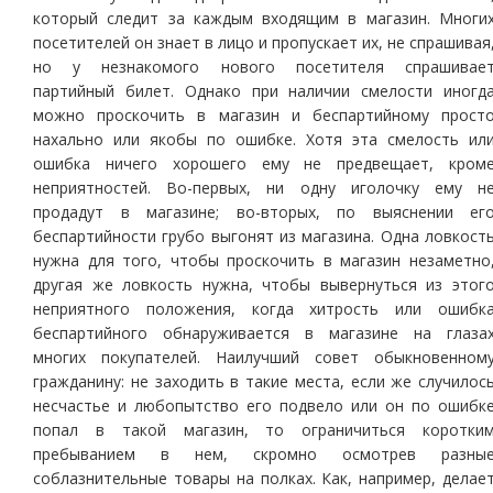
который следит за каждым входящим в магазин. Многи
посетителей он знает в лицо и пропускает их, не спрашивая
но у незнакомого нового посетителя спрашивае
партийный билет. Однако при наличии смелости иногд
можно проскочить в магазин и беспартийному прост
нахально или якобы по ошибке. Хотя эта смелость ил
ошибка ничего хорошего ему не предвещает, кром
неприятностей. Во-первых, ни одну иголочку ему н
продадут в магазине; во-вторых, по выяснении ег
беспартийности грубо выгонят из магазина. Одна ловкост
нужна для того, чтобы проскочить в магазин незаметно
другая же ловкость нужна, чтобы вывернуться из этог
неприятного положения, когда хитрость или ошибк
беспартийного обнаруживается в магазине на глаза
многих покупателей. Наилучший совет обыкновенном
гражданину: не заходить в такие места, если же случилос
несчастье и любопытство его подвело или он по ошибк
попал в такой магазин, то ограничиться коротки
пребыванием в нем, скромно осмотрев разны
соблазнительные товары на полках. Как, например, делае