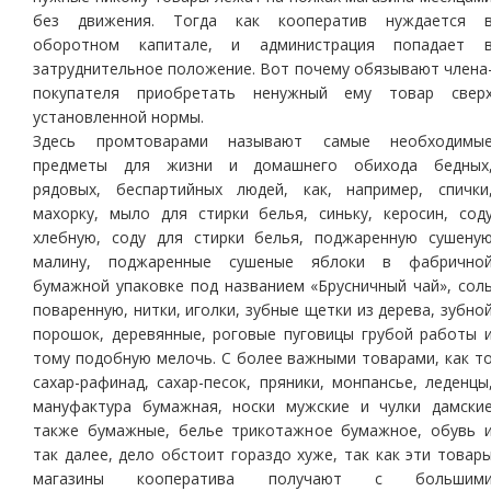
без движения. Тогда как кооператив нуждается 
оборотном капитале, и администрация попадает 
затруднительное положение. Вот почему обязывают члена
покупателя приобретать ненужный ему товар свер
установленной нормы.
Здесь промтоварами называют самые необходимы
предметы для жизни и домашнего обихода бедных
рядовых, беспартийных людей, как, например, спички
махорку, мыло для стирки белья, синьку, керосин, сод
хлебную, соду для стирки белья, поджаренную сушену
малину, поджаренные сушеные яблоки в фабрично
бумажной упаковке под названием «Брусничный чай», сол
поваренную, нитки, иголки, зубные щетки из дерева, зубно
порошок, деревянные, роговые пуговицы грубой работы 
тому подобную мелочь. С более важными товарами, как т
сахар-рафинад, сахар-песок, пряники, монпансье, леденцы
мануфактура бумажная, носки мужские и чулки дамски
также бумажные, белье трикотажное бумажное, обувь 
так далее, дело обстоит гораздо хуже, так как эти товар
магазины кооператива получают с большим