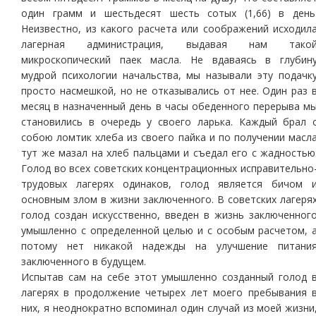
один грамм и шестьдесят шесть сотых (1,66) в день
Неизвестно, из какого расчета или соображений исходил
лагерная администрация, выдавая нам тако
микроскопический паек масла. Не вдаваясь в глубин
мудрой психологии начальства, мы называли эту подачк
просто насмешкой, но не отказывались от нее. Один раз 
месяц в назначенный день в часы обеденного перерыва м
становились в очередь у своего ларька. Каждый брал 
собою ломтик хлеба из своего пайка и по получении масл
тут же мазал на хлеб пальцами и съедал его с жадностью
Голод во всех советских концентрационных исправительно
трудовых лагерях одинаков, голод является бичом 
основным злом в жизни заключенного. В советских лагеря
голод создан искусственно, введен в жизнь заключенног
умышленно с определенной целью и с особым расчетом, 
потому нет никакой надежды на улучшение питани
заключенного в будущем.
Испытав сам на себе этот умышленно созданный голод 
лагерях в продолжение четырех лет моего пребывания 
них, я неоднократно вспоминал один случай из моей жизни