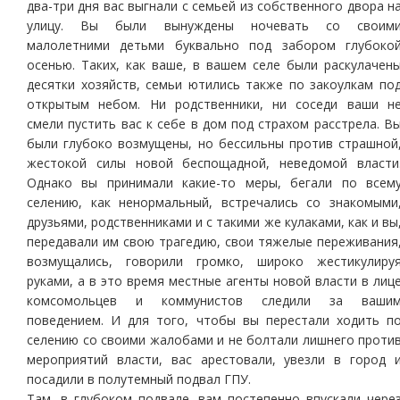
два-три дня вас выгнали с семьей из собственного двора н
улицу. Вы были вынуждены ночевать со своим
малолетними детьми буквально под забором глубоко
осенью. Таких, как ваше, в вашем селе были раскулачен
десятки хозяйств, семьи ютились также по закоулкам по
открытым небом. Ни родственники, ни соседи ваши н
смели пустить вас к себе в дом под страхом расстрела. В
были глубоко возмущены, но бессильны против страшной
жестокой силы новой беспощадной, неведомой власти
Однако вы принимали какие-то меры, бегали по всем
селению, как ненормальный, встречались со знакомыми
друзьями, родственниками и с такими же кулаками, как и вы
передавали им свою трагедию, свои тяжелые переживания
возмущались, говорили громко, широко жестикулиру
руками, а в это время местные агенты новой власти в лиц
комсомольцев и коммунистов следили за ваши
поведением. И для того, чтобы вы перестали ходить п
селению со своими жалобами и не болтали лишнего проти
мероприятий власти, вас арестовали, увезли в город 
посадили в полутемный подвал ГПУ.
Там, в глубоком подвале, вам постепенно впускали чере