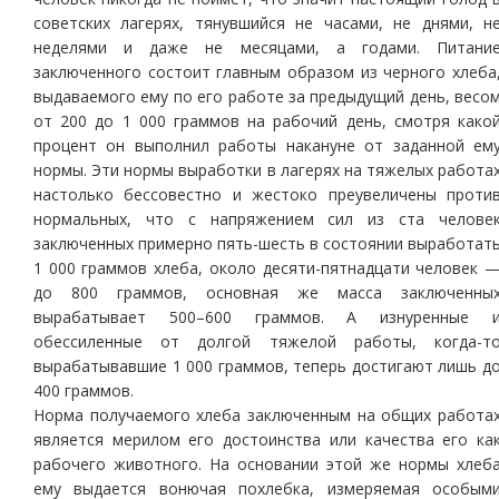
советских лагерях, тянувшийся не часами, не днями, н
неделями и даже не месяцами, а годами. Питани
заключенного состоит главным образом из черного хлеба
выдаваемого ему по его работе за предыдущий день, весо
от 200 до 1 000 граммов на рабочий день, смотря како
процент он выполнил работы накануне от заданной ем
нормы. Эти нормы выработки в лагерях на тяжелых работа
настолько бессовестно и жестоко преувеличены проти
нормальных, что с напряжением сил из ста челове
заключенных примерно пять-шесть в состоянии выработат
1 000 граммов хлеба, около десяти-пятнадцати человек 
до 800 граммов, основная же масса заключенны
вырабатывает 500–600 граммов. А изнуренные 
обессиленные от долгой тяжелой работы, когда-т
вырабатывавшие 1 000 граммов, теперь достигают лишь д
400 граммов.
Норма получаемого хлеба заключенным на общих работа
является мерилом его достоинства или качества его ка
рабочего животного. На основании этой же нормы хлеб
ему выдается вонючая похлебка, измеряемая особым