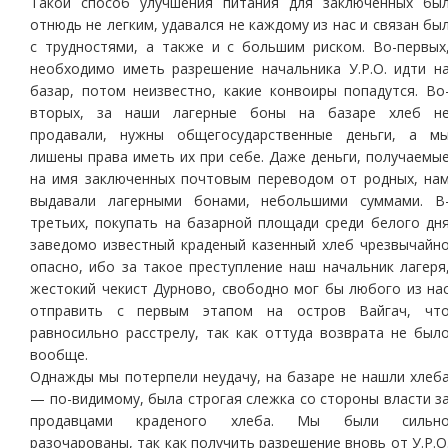
Такой способ улучшения питания для заключенных бы
отнюдь не легким, удавался не каждому из нас и связан бы
с трудностями, а также и с большим риском. Во-первых
необходимо иметь разрешение начальника У.Р.О. идти н
базар, потом неизвестно, какие конвоиры попадутся. Во
вторых, за наши лагерные боны на базаре хлеб н
продавали, нужны общегосударственные деньги, а м
лишены права иметь их при себе. Даже деньги, получаемы
на имя заключенных почтовым переводом от родных, на
выдавали лагерными бонами, небольшими суммами. В
третьих, покупать на базарной площади среди белого дн
заведомо известный краденый казенный хлеб чрезвычайн
опасно, ибо за такое преступление наш начальник лагеря
жестокий чекист Дурново, свободно мог бы любого из на
отправить с первым этапом на остров Вайгач, чт
равносильно расстрелу, так как оттуда возврата не был
вообще.
Однажды мы потерпели неудачу, на базаре не нашли хлеб
— по-видимому, была строгая слежка со стороны власти з
продавцами краденого хлеба. Мы были сильн
разочарованы, так как получить разрешение вновь от У.Р.О