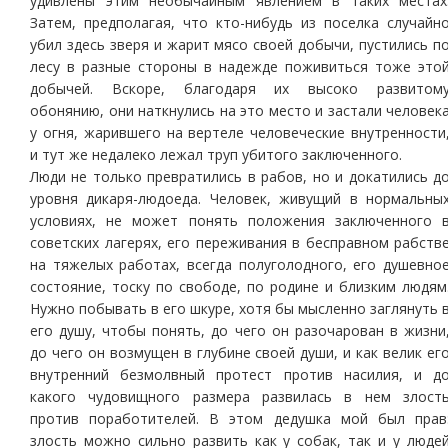
удивлены этим необычайным явлением в таких местах
Затем, предполагая, что кто-нибудь из поселка случайн
убил здесь зверя и жарит мясо своей добычи, пустились п
лесу в разные стороны в надежде поживиться тоже это
добычей. Вскоре, благодаря их высоко развитом
обонянию, они наткнулись на это место и застали человек
у огня, жарившего на вертеле человеческие внутренности
и тут же недалеко лежал труп убитого заключенного.
Люди не только превратились в рабов, но и докатились д
уровня дикаря-людоеда. Человек, живущий в нормальны
условиях, не может понять положения заключенного 
советских лагерях, его переживания в бесправном рабств
на тяжелых работах, всегда полуголодного, его душевно
состояние, тоску по свободе, по родине и близким людям
Нужно побывать в его шкуре, хотя бы мысленно заглянуть 
его душу, чтобы понять, до чего он разочарован в жизни
до чего он возмущен в глубине своей души, и как велик ег
внутренний безмолвный протест против насилия, и д
какого чудовищного размера развилась в нем злост
против поработителей. В этом дедушка мой был прав
злость можно сильно развить как у собак, так и у люде