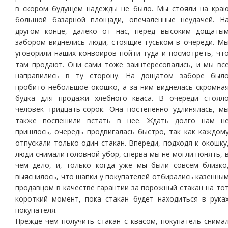
в скором будущем надежды не было. Мы стояли на кра
большой базарной площади, опечаленные неудачей. Н
другом конце, далеко от нас, перед высоким дощаты
забором виднелись люди, стоящие гуськом в очереди. М
уговорили наших конвоиров пойти туда и посмотреть, чт
там продают. Они сами тоже заинтересовались, и мы вс
направились в ту сторону. На дощатом заборе был
пробито небольшое окошко, а за ним виднелась скромна
будка для продажи хлебного кваса. В очереди стоял
человек тридцать-сорок. Она постепенно удлинялась, м
также поспешили встать в нее. Ждать долго нам н
пришлось, очередь продвигалась быстро, так как каждом
отпускали только один стакан. Впереди, подходя к окошку
люди снимали головной убор, сперва мы не могли понять, 
чем дело, и, только когда уже мы были совсем близко
выяснилось, что шапки у покупателей отбирались казенны
продавцом в качестве гарантии за порожный стакан на то
короткий момент, пока стакан будет находиться в рука
покупателя.
Прежде чем получить стакан с квасом, покупатель снима