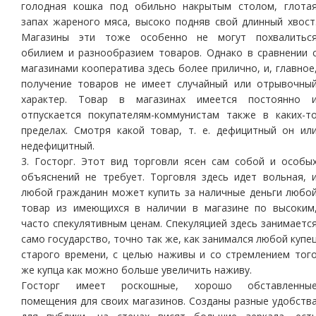
голодная кошка под обильно накрытым столом, глота
запах жареного мяса, высоко подняв свой длинный хвост
Магазины эти тоже особенно не могут похвалитьс
обилием и разнообразием товаров. Однако в сравнении 
магазинами кооператива здесь более прилично, и, главное
получение товаров не имеет случайный или отрывочны
характер. Товар в магазинах имеется постоянно 
отпускается покупателям-коммунистам также в каких-т
пределах. Смотря какой товар, т. е. дефицитный он ил
недефицитный.
3. Госторг. Этот вид торговли ясен сам собой и особы
объяснений не требует. Торговля здесь идет вольная, 
любой гражданин может купить за наличные деньги любо
товар из имеющихся в наличии в магазине по высоким
часто спекулятивным ценам. Спекуляцией здесь занимаетс
само государство, точно так же, как занимался любой купе
старого времени, с целью наживы и со стремлением тог
же купца как можно больше увеличить наживу.
Госторг имеет роскошные, хорошо обставленны
помещения для своих магазинов. Созданы разные удобств