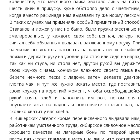
количестве, что месячного пайка хватало лишь на пять
шесть дней в прикуску. Хуже обстояло дело с чаепитием
когда вместо рафинада нам выдавали ту же норму песком
В таких случаях мы применяли особый примитивный способ
Стаканов и ложек у нас не было, были кружки жестяные 
эмалированные, у каждого своя собственная, лагерь н
считал себя обязанным выдавать заключенному посуду. Пр
чаепитии вы должны насыпать на ладонь песок с чайно
ложки и держать руку на уровне рта стоя или сидя на нарах
так как ни стула, ни стола нет, другой рукой вы держит
свою кружку с чаем. Кончиком влажного своего языка в
берете немного песка с ладони, затем делаете два-тр
глотка чая, и тут же нужно искать место, где поставит
свою кружку на короткий момент, чтобы освободившейс
рукой взять хлеб и наполнить им рот, потом опят
опускаете язык на ладонь и повторяете столько раз, н
сколько хватит у вас хлеба.
В Вишерских лагерях кроме перечисленного выдавали нам
работникам умственного труда, сибирское сливочное масл
хорошего качества на лагерные боны по твердой цене
весом пятьдесят граммов в месяц на душу, что составляе