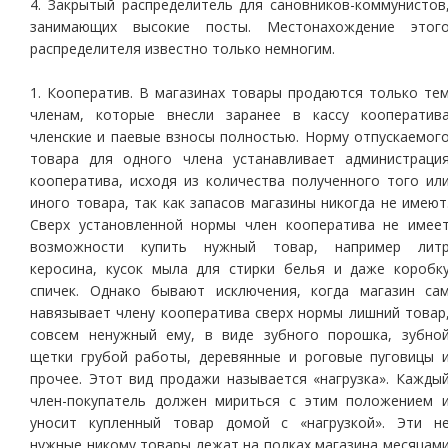
4. Закрытый распределитель для сановников-коммунистов
занимающих высокие посты. Местонахождение этог
распределителя известно только немногим.
1. Кооператив. В магазинах товары продаются только те
членам, которые внесли заранее в кассу кооператив
членские и паевые взносы полностью. Норму отпускаемог
товара для одного члена устанавливает администраци
кооператива, исходя из количества полученного того ил
иного товара, так как запасов магазины никогда не имеют
Сверх установленной нормы член кооператива не имее
возможности купить нужный товар, например лит
керосина, кусок мыла для стирки белья и даже коробк
спичек. Однако бывают исключения, когда магазин са
навязывает члену кооператива сверх нормы лишний товар
совсем ненужный ему, в виде зубного порошка, зубно
щетки грубой работы, деревянные и роговые пуговицы 
прочее. Этот вид продажи называется «нагрузка». Кажды
член-покупатель должен мириться с этим положением 
уносит купленный товар домой с «нагрузкой». Эти н
нужные никому товары лежат на полках магазина месяцам