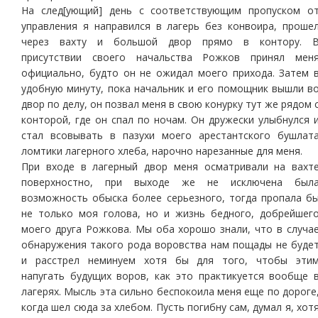
На след[ующий] день с соответствующим пропуском о
управления я направился в лагерь без конвоира, проше
через вахту и большой двор прямо в контору. 
присутствии своего начальства Рожков принял мен
официально, будто он не ожидал моего прихода. Затем 
удобную минуту, пока начальник и его помощник вышли в
двор по делу, он позвал меня в свою конурку тут же рядом 
конторой, где он спал по ночам. Он дружески улыбнулся 
стал всовывать в пазухи моего арестантского бушлат
ломтики лагерного хлеба, нарочно нарезанные для меня.
При входе в лагерный двор меня осматривали на вахт
поверхностно, при выходе же не исключена был
возможность обыска более серьезного, тогда пропала б
не только моя голова, но и жизнь бедного, добрейшег
моего друга Рожкова. Мы оба хорошо знали, что в случа
обнаружения такого рода воровства нам пощады не буде
и расстрел неминуем хотя бы для того, чтобы эти
напугать будущих воров, как это практикуется вообще 
лагерях. Мысль эта сильно беспокоила меня еще по дороге
когда шел сюда за хлебом. Пусть погибну сам, думал я, хот