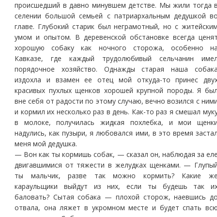
происшедший в давно минувшем детстве. Мы жили тогда 
селении большой семьей с патриархальным дедушкой в
главе. Глубокий старик был неграмотный, но с житейски
умом и опытом. В деревенской обстановке всегда ценя
хорошую собаку как ночного сторожа, особенно н
Кавказе, где каждый трудолюбивый сельчанин име
порядочное хозяйство. Однажды старая наша собак
издохла и взамен ее отец мой откуда-то принес дву
красивых пухлых щенков хорошей крупной породы. Я бы
вне себя от радости по этому случаю, вечно возился с ним
и кормил их несколько раз в день. Как-то раз я смешал мук
в молоке, получилась жидкая похлебка, и мои щенк
надулись, как пузыри, я любовался ими, в это время заста
меня мой дедушка.
— Вон как ты кормишь собак, — сказал он, наблюдая за ел
двигавшимися от тяжести в желудках щенками. — Глупы
ты мальчик, разве так можно кормить? Какие ж
караульщики выйдут из них, если ты будешь так и
баловать? Сытая собака — плохой сторож, наевшись д
отвала, она ляжет в укромном месте и будет спать вс