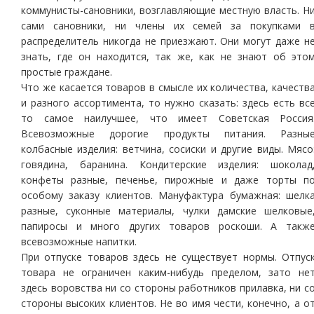
коммунисты-сановники, возглавляющие местную власть. Н
сами сановники, ни члены их семей за покупками 
распределитель никогда не приезжают. Они могут даже н
знать, где он находится, так же, как не знают об это
простые граждане.
Что же касается товаров в смысле их количества, качеств
и разного ассортимента, то нужно сказать: здесь есть вс
то самое наилучшее, что имеет Советская Россия
Всевозможные дорогие продукты питания. Разны
колбасные изделия: ветчина, сосиски и другие виды. Мясо
говядина, баранина. Кондитерские изделия: шоколад
конфеты разные, печенье, пирожные и даже торты п
особому заказу клиентов. Мануфактура бумажная: шелк
разные, суконные материалы, чулки дамские шелковые
папиросы и много других товаров роскоши. А такж
всевозможные напитки.
При отпуске товаров здесь не существует нормы. Отпус
товара не ограничен каким-нибудь пределом, зато не
здесь воровства ни со стороны работников прилавка, ни с
стороны высоких клиентов. Не во имя чести, конечно, а о