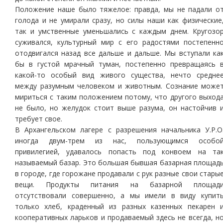
Положение наше было тяжелое: правда, мы не падали о
голода и не умирали сразу, но силы наши как физические
так и умственные уменьшались с каждым днем. Кругозо
суживался, культурный мир с его радостями постепенн
отодвигался назад все дальше и дальше. Мы вступали ка
бы в густой мрачный туман, постепенно превращаясь 
какой-то особый вид живого существа, нечто средне
между разумным человеком и животным. Сознание може
мириться с таким положением потому, что другого выход
не было, но желудок стоит выше разума, он настойчив 
требует свое.
В Архангельском лагере с разрешения начальника У.Р.О
иногда двум-трем из нас, пользующимся особо
привилегией, удавалось попасть под конвоем на та
называемый базар. Это большая бывшая базарная площад
в городе, где горожане продавали с рук разные свои стары
вещи. Продукты питания на базарной площад
отсутствовали совершенно, а мы имели в виду купит
только хлеб, краденный из разных казенных пекарен 
кооперативных ларьков и продаваемый здесь не всегда, н