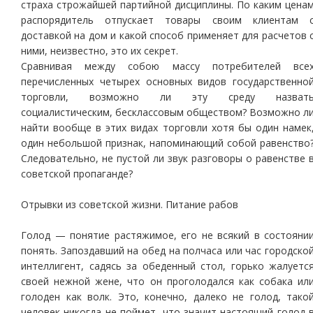
страха строжайшей партийной дисциплины. По каким цена
распорядитель отпускает товары своим клиентам 
доставкой на дом и какой способ применяет для расчетов 
ними, неизвестно, это их секрет.
Сравнивая между собою массу потребителей все
перечисленных четырех основных видов государственно
торговли, возможно ли эту среду назват
социалистическим, бесклассовым обществом? Возможно л
найти вообще в этих видах торговли хотя бы один намек
один небольшой признак, напоминающий собой равенство
Следовательно, не пустой ли звук разговоры о равенстве 
советской пропаганде?
Отрывки из советской жизни. Питание рабов
Голод — понятие растяжимое, его не всякий в состояни
понять. Запоздавший на обед на полчаса или час городско
интеллигент, садясь за обеденный стол, горько жалуетс
своей нежной жене, что он проголодался как собака ил
голоден как волк. Это, конечно, далеко не голод, тако
человек никогда не поймет, что значит настоящий голод 