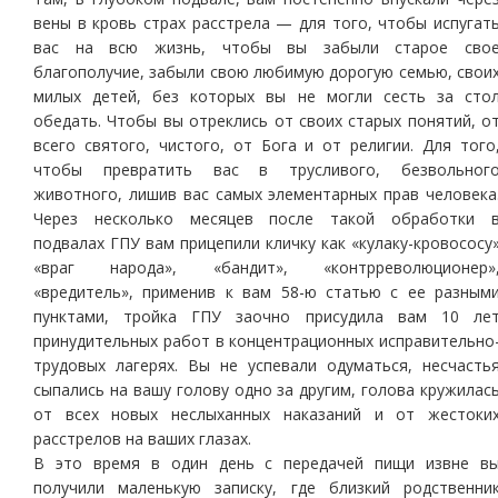
вены в кровь страх расстрела — для того, чтобы испугат
вас на всю жизнь, чтобы вы забыли старое сво
благополучие, забыли свою любимую дорогую семью, свои
милых детей, без которых вы не могли сесть за сто
обедать. Чтобы вы отреклись от своих старых понятий, о
всего святого, чистого, от Бога и от религии. Для того
чтобы превратить вас в трусливого, безвольног
животного, лишив вас самых элементарных прав человека
Через несколько месяцев после такой обработки 
подвалах ГПУ вам прицепили кличку как «кулаку-кровососу
«враг народа», «бандит», «контр­революционер»
«вредитель», применив к вам 58-ю статью с ее разным
пунктами, тройка ГПУ заочно присудила вам 10 ле
принудительных работ в концентрационных исправительно
трудовых лагерях. Вы не успевали одуматься, несчасть
сыпались на вашу голову одно за другим, голова кружилас
от всех новых неслыханных наказаний и от жестоки
расстрелов на ваших глазах.
В это время в один день с передачей пищи извне в
получили маленькую записку, где близкий родственни