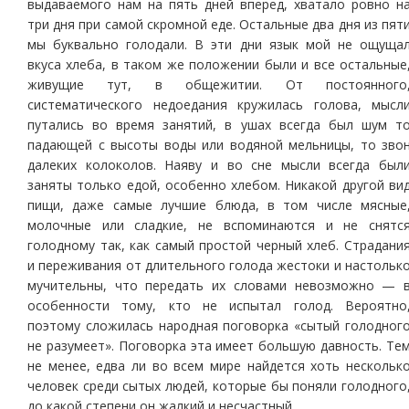
выдаваемого нам на пять дней вперед, хватало ровно н
три дня при самой скромной еде. Остальные два дня из пят
мы буквально голодали. В эти дни язык мой не ощуща
вкуса хлеба, в таком же положении были и все остальные
живущие тут, в общежитии. От постоянного
систематического недоедания кружилась голова, мысл
путались во время занятий, в ушах всегда был шум т
падающей с высоты воды или водяной мельницы, то зво
далеких колоколов. Наяву и во сне мысли всегда был
заняты только едой, особенно хлебом. Никакой другой ви
пищи, даже самые лучшие блюда, в том числе мясные
молочные или сладкие, не вспоминаются и не снятс
голодному так, как самый простой черный хлеб. Страдани
и переживания от длительного голода жестоки и настольк
мучительны, что передать их словами невозможно — 
особенности тому, кто не испытал голод. Вероятно
поэтому сложилась народная поговорка «сытый голодног
не разумеет». Поговорка эта имеет большую давность. Те
не менее, едва ли во всем мире найдется хоть нескольк
человек среди сытых людей, которые бы поняли голодного
до какой степени он жалкий и несчастный.