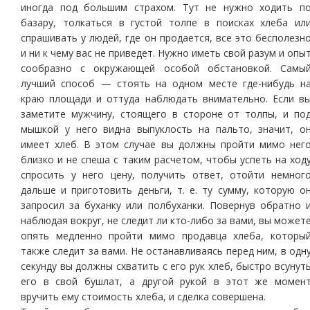
иногда под большим страхом. Тут не нужно ходить п
базару, толкаться в густой толпе в поисках хлеба ил
спрашивать у людей, где он продается, все это бесполезн
и ни к чему вас не приведет. Нужно иметь свой разум и опы
сообразно с окружающей особой обстановкой. Самы
лучший способ — стоять на одном месте где-нибудь н
краю площади и оттуда наблюдать внимательно. Если в
заметите мужчину, стоящего в стороне от толпы, и по
мышкой у него видна выпуклость на пальто, значит, о
имеет хлеб. В этом случае вы должны пройти мимо нег
близко и не спеша с таким расчетом, чтобы успеть на ход
спросить у него цену, получить ответ, отойти немног
дальше и приготовить деньги, т. е. ту сумму, которую о
запросил за буханку или полбуханки. Повернув обратно 
наблюдая вокруг, не следит ли кто-либо за вами, вы может
опять медленно пройти мимо продавца хлеба, которы
также следит за вами. Не останавливаясь перед ним, в одн
секунду вы должны схватить с его рук хлеб, быстро всунут
его в свой бушлат, а другой рукой в этот же момен
вручить ему стоимость хлеба, и сделка совершена.