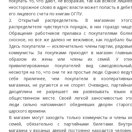
покупать то, что дают, не возражая, так как всякое лишне
неосторожное слово в адрес власти может попасть в дебе
его лицевого счета по книгам ОГПУ.
2. Открытый распределитель. В магазинах этог
распределителя чувствуется порядок, в них гораздо чище
Обращение работников прилавка с покупателями боле
сносное, но все же далеко не вежливое, как подобало бы
Здесь покупатели — исключительно члены партии, рядовы
коммунисты. За покупками приходят в магазин главны
образом их жены или члены их семей. У эти
привилегированных покупателей вид самодовольный
несмотря на то, что они те же простые люди. Однако веду
себя приличнее, чем покупатели в кооперативны
магазинах, не ругаются и не спорят. Очевидно, партийна
дисциплина не разрешает им развязывать языки 
общественном месте. Своей легкой заносчивостью эт
люди сильно напоминают обедневших дворян старог
царского времени.
В магазин могут заходить только коммунисты и члены и
семей, обязательно с партийными билетами. Внутр
магазина у входных дверей постоянно находится человек