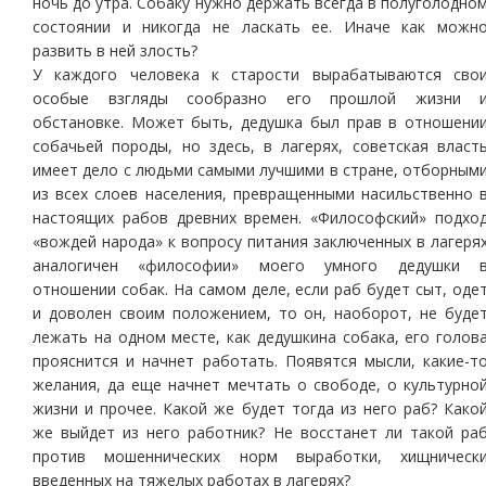
ночь до утра. Собаку нужно держать всегда в полуголодно
состоянии и никогда не ласкать ее. Иначе как можн
развить в ней злость?
У каждого человека к старости вырабатываются сво
особые взгляды сообразно его прошлой жизни 
обстановке. Может быть, дедушка был прав в отношени
собачьей породы, но здесь, в лагерях, советская власт
имеет дело с людьми самыми лучшими в стране, отборным
из всех слоев населения, превращенными насильственно 
настоящих рабов древних времен. «Философский» подхо
«вождей народа» к вопросу питания заключенных в лагеря
аналогичен «философии» моего умного дедушки 
отношении собак. На самом деле, если раб будет сыт, оде
и доволен своим положением, то он, наоборот, не буде
лежать на одном месте, как дедушкина собака, его голов
прояснится и начнет работать. Появятся мысли, какие-т
желания, да еще начнет мечтать о свободе, о культурно
жизни и прочее. Какой же будет тогда из него раб? Како
же выйдет из него работник? Не восстанет ли такой ра
против мошеннических норм выработки, хищническ
введенных на тяжелых работах в лагерях?