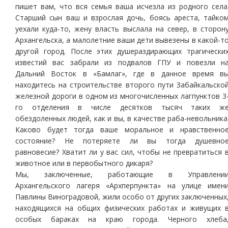
пишет вам, что вся семья ваша исчезла из родного села
Старший сын ваш и взрослая дочь, боясь ареста, тайко
уехали куда-то, жену власть выслала на север, в сторон
Архангельска, а малолетние ваши дети вывезены в какой-т
другой город. После этих душераздирающих трагически
известий вас забрали из подвалов ГПУ и повезли н
Дальний Восток в «Бамлаг», где в данное время в
находитесь на строительстве второго пути Забайкальско
железной дороги в одном из многочисленных лагпунктов 3
го отделения в числе десятков тысяч таких ж
обездоленных людей, как и вы, в качестве раба-невольника
Каково будет тогда ваше моральное и нравственно
состояние? Не потеряете ли вы тогда душевно
равновесие? Хватит ли у вас сил, чтобы не превратиться 
животное или в первобытного дикаря?
Мы, заключенные, работающие в Управлени
Архангельского лагеря «Архперпункта» на улице имен
Павлины Виноградовой, жили особо от других заключенных
находящихся на общих физических работах и живущих 
особых бараках на краю города. Черного хлеба