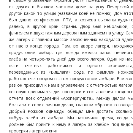
в самом управлении «Архперпункт», помещались отдельн
от других в бывшем частном доме на углу Печорской 
другой какой-то улицы (название коей не помню). Дом это
был давно конфискован ГПУ, а хозяева высланы куда-т
далеко, в другой край страны. Двор был небольшой, 
флигелем и двухэтажным деревянным зданием на улицу. Са
же лагерь с главной массой заключенных находился вдал
от нас в конце города. Там, во дворе лагеря, находилс
продуктовый амбар, где всегда имелся запас печеног
хлеба на четыре-пять дней для всего лагеря. Один из нас
пяти счетных работников и одного экономиста
переведенных из «Вишлага» сюда, по фамилии Рожко
работал счетоводом в этом продуктовом амбаре. В меся
раз он приходил к нам в управление с отчетностью лагеря
которую принимал я для проверки и составления сводног
отчета всех отделений «Архперпункта». Между делом м
болтали о своих личных делах, главным образом о голоде
Добрый Рожков однажды обещал мне достать сколько
нибудь хлеба из амбара. Мы назначили время, когда 
должен был прийти к нему в лагерь за хлебом под видо
проверки лагерных книг.