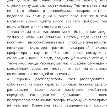
для публики, на стенах висят большие зеркала, ест
столики внизу для дам-посетительниц. Тем не менее в ни
нет того обилия и разнообразия товаров, которо
подобало бы помещению и обстановке. Все же в эти
магазинах можно купить много кое-чего свободно, бе
всякого билета или членского взноса.
Покупателями этих магазинов могут быть всякие люди
только с большими деньгами. Поэтому сюда ходят з
покупками высокооплачиваемые служащие-специалисты
инженеры, директора разных предприятий, видны
профессора и научные работники, видные коммунисты
сановники и вообще люди, получающие высокие ставки, 
также иностранцы. Рабочим, мелким и средним служащим 
колхозникам здесь не место, так как материальны
возможности этих людей ограничены.
4. Закрытый распределитель. Этот распределитель
собственно, не имеет характер торговли. На самом деле о
распределяет свои товары ежедневно необычны
порядком. Распределитель доставляет на свое
полугрузовом автомобиле товары каждому клиенту прям
на квартиру. Клиентами этого распределителя состоя