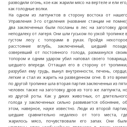
разводили огонь, кое-как жарили мясо на вертеле и ели его
как голодные волки.
На одном из лагпунктов в сторону востока от нашег
Управления 3-го отделения (название станции не помню
два заключенных были посланы в лес на заготовку дро
неподалеку от лагеря. Они шли гуськом по узкой тропинке 
густом лесу с топорами в руках. Пройдя некоторо
расстояние вглубь, заключенный, шедший позади
озверевший от постоянного голода, размахнулся свои
топором и одним ударом убил наповал своего товарища
шедшего впереди. Оттащил его в сторону от тропинки
разрубил ему грудь, вынул внутренности, печень, сердце
легкие и стал их жарить на разведенном огне. В это врем
по другой тропинке шла вторая партия заключенных из пят
человек также на заготовку дров из того же лагпункта, н
из другой роты. Как у диких животных, от длительног
голода у заключенных сильно развивается обоняние, о
этом, наверное, науке известно. Люди из второй партии
шедшие сравнительно недалеко от того места, гд
жарилось мясо, почувствовали его запах. Они был