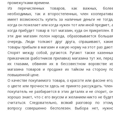
промежутками времени.
Из перечисленных товаров, как важных, боле
необходимых, так и второстепенных, член кооператив
имеет возможность купить за наличные деньги не тогда
когда он пожелает или когда нужен тот или иной предмет, 
когда прибудет товар в тот магазин, куда он прикреплен. 
эти дни магазин полон народа, образовывается больша
очередь. Люди толкают друг друга, спрашивают, каки
товары прибыли в магазин и какую норму на этот раз дают
Спорят между собой, ругаются. Ругают также казенны
приказчиков (работников прилавка) магазина тут же, пере
их глазами, обвиняя их в бессовестном воровстве и
магазина товаров и продаже их тайком на сторону п
повышенной цене.
О качестве покупаемого товара, о красоте или фасоне его
о цвете или прочности здесь не принято рассуждать. Член
покупатель не разбирается в этих деталях и не спорит, о
хорошо знает, что с его вкусом и желанием никто не буде
считаться. Следовательно, всякий разговор по этом
вопросу совершенно бесполезен. Выбора нет, нужн