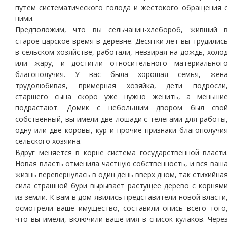
путем систематического голода и жестокого обращения 
ними.
Предположим, что вы сельчанин-хлебороб, живший 
старое царское время в деревне. Десятки лет вы трудилис
в сельском хозяйстве, работали, невзирая на дождь, холо
или жару, и достигли относительного материальног
благополучия. У вас была хорошая семья, жен
трудолюбивая, примерная хозяйка, дети подросли
старшего сына скоро уже нужно женить, а меньши
подрастают. Домик с небольшим двором был сво
собственный, вы имели две лошади с телегами для работы
одну или две коровы, кур и прочие признаки благополучи
сельского хозяина.
Вдруг меняется в корне система государственной власти
Новая власть отменила частную собственность, и вся ваш
жизнь перевернулась в один день вверх дном, так стихийна
сила страшной бури вырывает растущее дерево с корням
из земли. К вам в дом явились представители новой власти
осмотрели ваше имущество, составили опись всего того
что вы имели, включили ваше имя в список кулаков. Чере