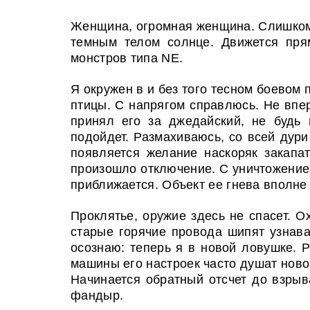
Ж
енщина, огромная женщина. Слишком 
темным телом солнце. Движется пря
монстров типа
NE
.
Я окружен в и без того тесном боевом
птицы. С напрягом справлюсь. Не впер
принял его за джедайский, не будь 
подойдет. Размахиваюсь, со всей дури
появляется желание наскоряк закапат
произошло отключение. С уничтожением
приближается. Объект ее гнева вполне
Проклятье, оружие здесь не спасет. О
старые горячие провода шипят узнава
осознаю: теперь я в новой ловушке. 
машины его настроек часто душат нов
Начинается обратный отсчет до взры
фандыр.