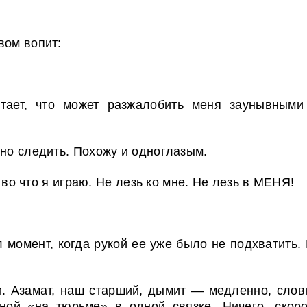
вом вопит:
тает, что может разжалобить меня заунывными
жно следить. Похожу и одноглазым.
, во что я играю. Не лезь ко мне. Не лезь в МЕНЯ!
ил момент, когда рукой ее уже было не подхватит
и. Азамат, наш старший, дымит — медленно, слов
ной «на тюрьме» в одной связке. Ничего, скоро