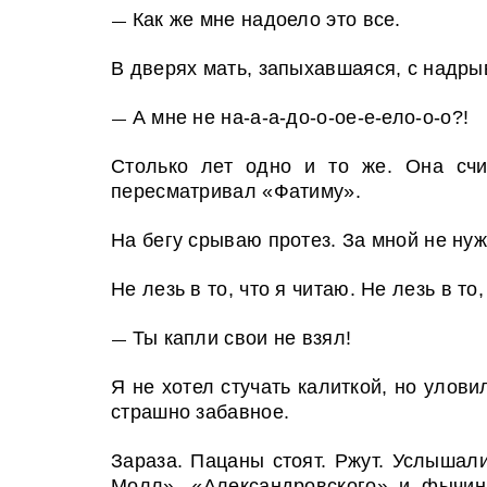
Как же мне надоело это все.
—
В дверях мать, запыхавшаяся, с надры
А мне не на-а-а-до-о-ое-е-ело-о-о?!
—
Столько лет одно и то же. Она счи
пересматривал «Фатиму».
На бегу срываю протез. За мной не ну
Не лезь в то, что я читаю. Не лезь в то
Ты капли свои не взял!
—
Я не хотел стучать калиткой, но улов
страшно забавное.
Зараза. Пацаны стоят. Ржут. Услышал
Молл», «Александровского» и фычин