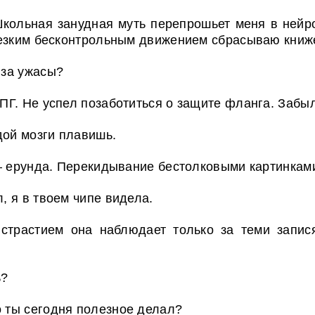
Школьная занудная муть перепрошьет меня в ней
Резким бесконтрольным движением сбрасываю книж
 за ужасы?
Г. Не успел позаботиться о защите фланга. Забыл 
дой мозги плавишь.
— ерунда. Перекидывание бестолковыми картинками
л, я в твоем чипе видела.
страстием она наблюдает только за теми запися
ь?
о ты сегодня полезное делал?