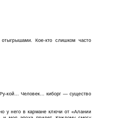
 отыгрышами. Кое-кто слишком часто
ь. Ру-кой… Человек… киборг — существо
но у него в кармане ключи от «Алании
 и моя эпоха придет. Каждому смогу