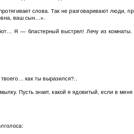
 протягивает слова. Так не разговаривают люди, п
овна, ваш сын…».
бот… Я — бластерный выстрел! Лечу из комнаты.
т твоего… как ты выразился?..
ылку. Пусть знает, какой я ядовитый, если в меня
лголоса: