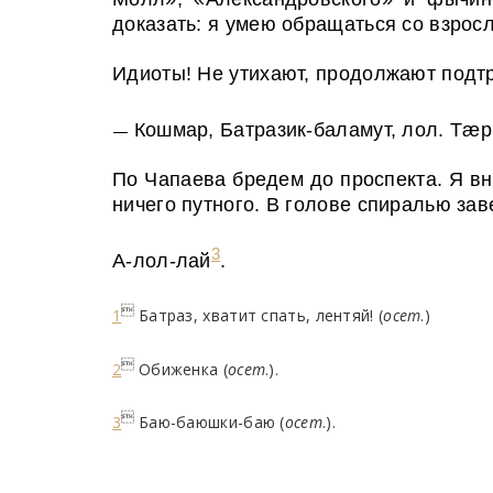
доказать: я умею обращаться со взро
Идиоты! Не утихают, продолжают подт
Кошмар, Батразик-баламут, лол. Тæр
—
По Чапаева бредем до проспекта. Я вн
ничего путного. В голове спиралью за
3
A
-лол-лай
.

1
Батраз, хватит спать, лентяй! (
осет
.)

2
Обиженка (
осет
.).

3
Баю-баюшки-баю (
осет
.).