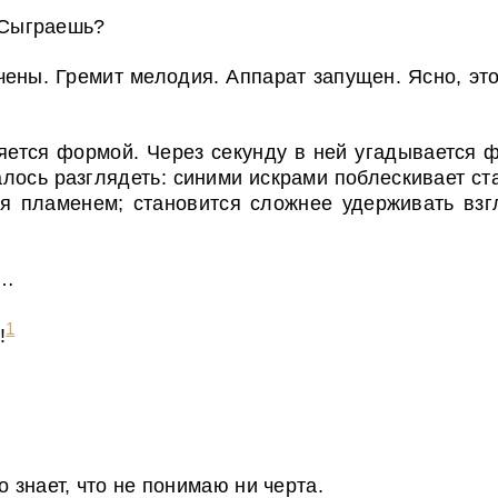
Сыграешь?
ены. Гремит мелодия. Аппарат запущен. Ясно, эт
яется формой. Через секунду в ней угадывается ф
лось разглядеть: синими искрами поблескивает ст
 пламенем; становится сложнее удерживать взгл
и…
1
!
 знает, что не понимаю ни черта.