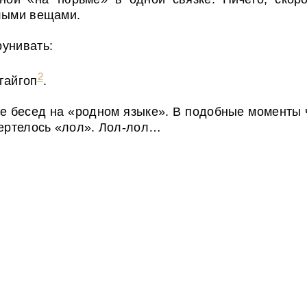
слыми вещами.
рунивать:
2
гайгоп
.
е бесед на «родном языке». В подобные моменты чу
вертелось «лол». Лол-лол…