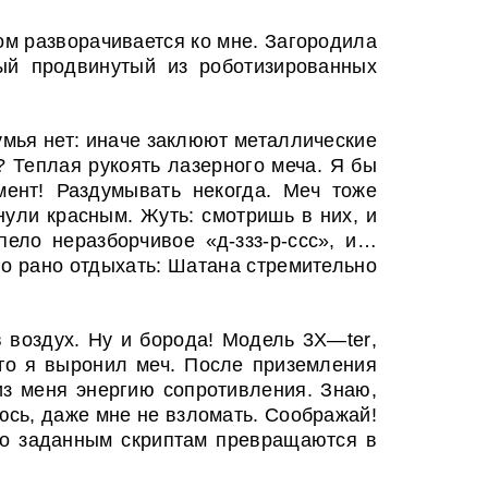
ом разворачивается ко мне. Загородила
ый продвинутый из роботизированных
умья нет: иначе заклюют металлические
? Теплая рукоять лазерного меча. Я бы
мент! Раздумывать некогда. Меч тоже
нули красным. Жуть: смотришь в них, и
пело неразборчивое «д-ззз-р-ссс», и…
Но рано отдыхать: Шатана стремительно
в воздух. Ну и борода! Модель 3
X
—
ter
,
что я выронил меч. После приземления
из меня энергию сопротивления. Знаю,
юсь, даже мне не взломать. Соображай!
по заданным скриптам превращаются в