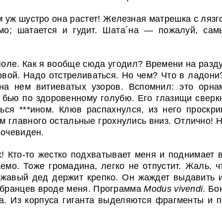
уж шустро она растет! Железная матрешка с лязг
мо; шатается и гудит. Шата´на — пожалуй, сам
 поле. Как я вообще сюда угодил? Времени на разд
вой. Надо отстреливаться. Но чем? Что в ладони
на нем витиеватых узоров. Вспомнил: это орна
 бью по здоровенному голубю. Его глазищи сверк
ься ***ином. Клюв распахнулся, из него проскри
 главного остальные грохнулись вниз. Отлично! 
 очевиден.
х! Кто-то жестко подхватывает меня и поднимает 
емо. Тоже громадина, легко не отпустит. Жаль, 
Ржавый дед держит крепко. Он жаждет выдавить 
обранцев вроде меня. Программа
Modus vivendi
. Бо
ва. Из корпуса гиганта выделяются фрагменты и 