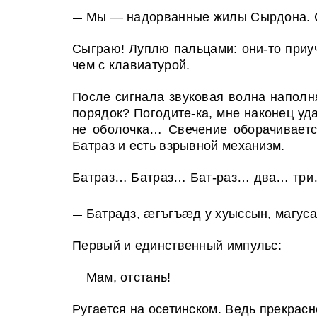
Мы — надорванные жилы Сырдона. 
—
Сыграю! Луплю пальцами: они-то приуч
чем с клавиатурой.
После сигнала звуковая волна наполн
порядок? Погодите-ка, мне наконец уда
не оболочка… Свечение оборачивается
Батраз и есть взрывной механизм.
Батраз… Батраз… Бат-раз… два… тр
Батрадз, æгъгъæд у хуыссын, магуса
—
Первый и единственный импульс:
Мам, отстань!
—
Ругается на осетинском. Ведь прекрасно