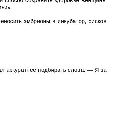
ый способ сохранить здоровье женщины
мьи».
еносить эмбрионы в инкубатор, рисков
ал аккуратнее подбирать слова. — Я за