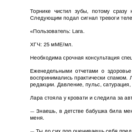
Т
орнике чистил зубы, потому сразу 
Следующим подал сигнал тревоги теле
«Пользователь: Lara.
ХГЧ: 25 мМЕ/мл.
Необходима срочная консультация спе
Еженедельными отчетами о здоровье
воспринимались практически спамом. 
редакции. Давление, пульс, сатурация,
Лара стояла у кровати и следила за а
Знаешь, в детстве бабушка била ме
—
меня.
Ты до сих пор оцениваешь себя пред
—