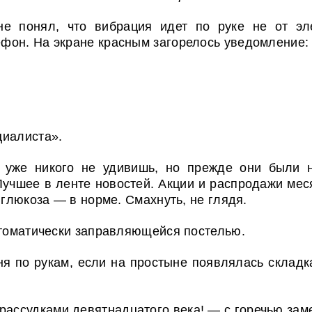
не понял, что вибрация идет по руке не от эле
фон. На экране красным загорелось уведомление:
циалиста».
 уже никого не удивишь, но прежде они были н
Лучшее в ленте новостей. Акции и распродажи мес
 глюкоза — в норме. Смахнуть, не глядя.
втоматически заправляющейся постелью.
ня по рукам, если на простыне появлялась складк
рассудками девятнадцатого века! — с горечью зам