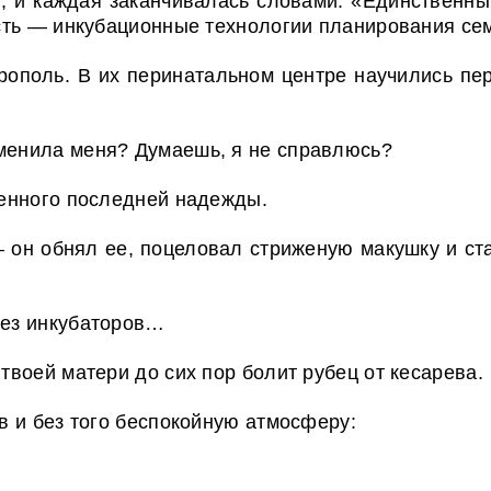
, и каждая заканчивалась словами: «Единственн
сть — инкубационные технологии планирования се
рополь. В их перинатальном центре научились пер
аменила меня? Думаешь, я не справлюсь?
енного последней надежды.
 он обнял ее, поцеловал стриженую макушку и ст
без инкубаторов…
 твоей матери до сих пор болит рубец от кесарева.
 и без того беспокойную атмосферу: