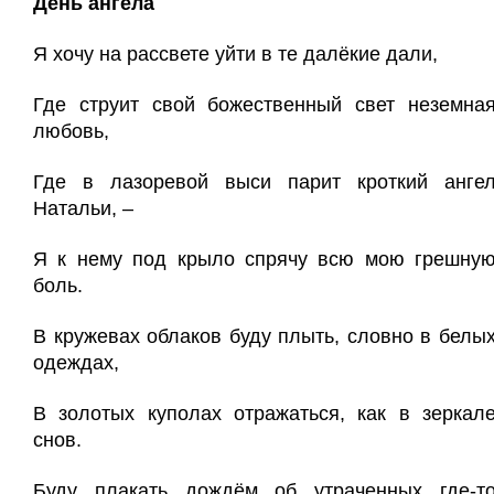
День ангела
Я хочу на рассвете уйти в те далёкие дали,
Где струит свой божественный свет неземна
любовь,
Где в лазоревой выси парит кроткий анге
Натальи, –
Я к нему под крыло спрячу всю мою грешну
боль.
В кружевах облаков буду плыть, словно в белы
одеждах,
В золотых куполах отражаться, как в зеркал
снов.
Буду плакать дождём об утраченных где-т