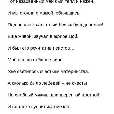
Тот незабвенный май был тёпл и нежен,
И мы стояли с мамой, обнявшись,
Под всплеск салютный белых бульденежей!
Ещё живой, звучал в эфире Цой,
И был его речитатив неистов…
Моё слегка отёкшее лицо
Уже светилось счастьем материнства.
А сколько было лебедей – не счесть!
На хлебный мякиш шли шеренгой плотной!
И вдалеке суннитская мечеть