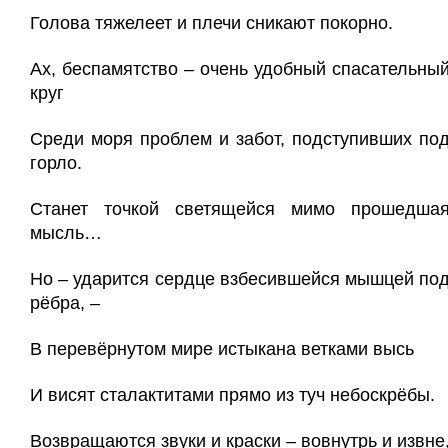
Голова тяжелеет и плечи сникают покорно.
Ах, беспамятство – очень удобный спасательны
круг
Среди моря проблем и забот, подступивших по
горло.
Станет точкой светящейся мимо прошедша
мысль…
Но – ударится сердце взбесившейся мышцей по
рёбра, –
В перевёрнутом мире истыкана ветками высь
И висят сталактитами прямо из туч небоскрёбы.
Возвращаются звуки и краски – вовнутрь и извне