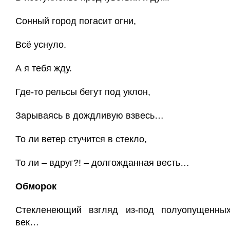
Сонный город погасит огни,
Всё уснуло.
А я тебя жду.
Где-то рельсы бегут под уклон,
Зарываясь в дождливую взвесь…
То ли ветер стучится в стекло,
То ли – вдруг?! – долгожданная весть…
Обморок
Стекленеющий взгляд из-под полуопущенны
век…