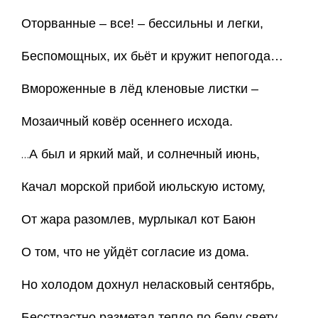
Оторванные – все! – бессильны и легки,
Беспомощных, их бьёт и кружит непогода…
Вмороженные в лёд кленовые листки –
Мозаичный ковёр осеннего исхода.
А был и яркий май, и солнечный июнь,
…
Качал морской прибой июльскую истому,
От жара разомлев, мурлыкал кот Баюн
О том, что не уйдёт согласие из дома.
Но холодом дохнул неласковый сентябрь,
Бесстрастно разметал тепло по белу свету.