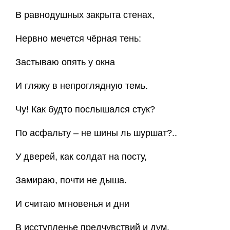
В равнодушных закрыта стенах,
Нервно мечется чёрная тень:
Застываю опять у окна
И гляжу в непроглядную темь.
Чу! Как будто послышался стук?
По асфальту – не шины ль шуршат?..
У дверей, как солдат на посту,
Замираю, почти не дыша.
И считаю мгновенья и дни
В исступленье предчувствий и дум.