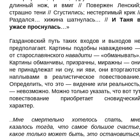
длинный нож, и вмиг // Повержен Ленский
страшно тени // Сгустились; нестерпимый крик /
Раздался… хижина шатнулась… //
И Таня 
ужасе проснулась
…»
Газдановский путь таких входов и выходов н
предполагает. Картины подобны наваждению 
от старославянского
навадити
— «обманывать»
Картины обманчивы, призрачны, миражны — он
не принадлежат ни сну, ни яви, они вторгаютс
наплывами в реалистическое повествование
Определить, что это — видение или реальность
— невозможно. Можно только указать, что вот ту
повествование приобретает сновидчески
характер.
Мне смертельно хотелось спать, мн
…
казалось тогда, что самое большое счастье
какое только может быть, это остановиться