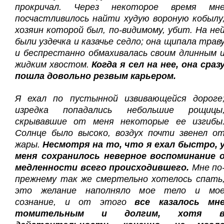
прокричал. Через некоторое время мн
посчастливилось найти худую вороную кобылу
хозяин которой был, по-видимому, убит. На не
были уздечка и казачье седло; она щипала трав
и беспрестанно обмахивалась своим длинным 
жидким хвостом.
Когда я сел на нее, она сраз
пошла довольно резвым карьером.
Я ехал по пустынной извивающейся дороге
изредка попадались небольшие рощицы
скрывавшие от меня некоторые ее изгибы
Солнце было высоко, воздух почти звенел о
жары.
Несмотря на то, что я ехал быстро, 
меня сохранилось неверное воспоминание 
медленности всего происходившего.
Мне по
прежнему так же смертельно хотелось спать
это желание наполняло мое тело и мо
сознание, и от этого
все казалось мн
томительным и долгим, хотя 