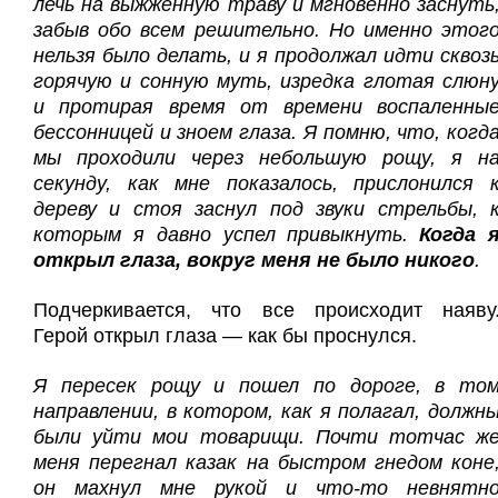
лечь на выжженную траву и мгновенно заснуть
забыв обо всем решительно. Но именно этог
нельзя было делать, и я продолжал идти сквоз
горячую и сонную муть, изредка глотая слюн
и протирая время от времени воспаленны
бессонницей и зноем глаза. Я помню, что, когд
мы проходили через небольшую рощу, я н
секунду, как мне показалось, прислонился 
дереву и стоя заснул под звуки стрельбы, 
которым я давно успел привыкнуть.
Когда 
открыл глаза, вокруг меня не было никого
.
Подчеркивается, что все происходит наяву
Герой открыл глаза — как бы проснулся.
Я пересек рощу и пошел по дороге, в то
направлении, в котором, как я полагал, должн
были уйти мои товарищи. Почти тотчас ж
меня перегнал казак на быстром гнедом коне
он махнул мне рукой и что-то невнятн