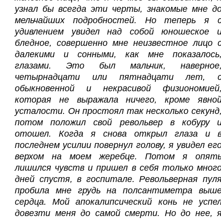
узнал бы всегда эти черты, знакомые мне д
мельчайших подробностей. Но теперь я 
удивлением увидел над собой юношеское 
бледное, совершенно мне неизвестное лицо 
далекими и сонными, как мне показалось
глазами. Это был мальчик, наверное
четырнадцати или пятнадцати лет, 
обыкновенной и некрасивой физиономией
которая не выражала ничего, кроме явно
усталости. Он простоял так несколько секунд
потом положил свой револьвер в кобуру 
отошел. Когда я снова открыл глаза и 
последнем усилии повернул голову, я увидел ег
верхом на моем жеребце. Потом я опят
лишился чувств и пришел в себя только мног
дней спустя, в госпитале. Револьверная пул
пробила мне грудь на полсантиметра выш
сердца. Мой апокалипсический конь не успе
довезти меня до самой смерти. Но до нее, 