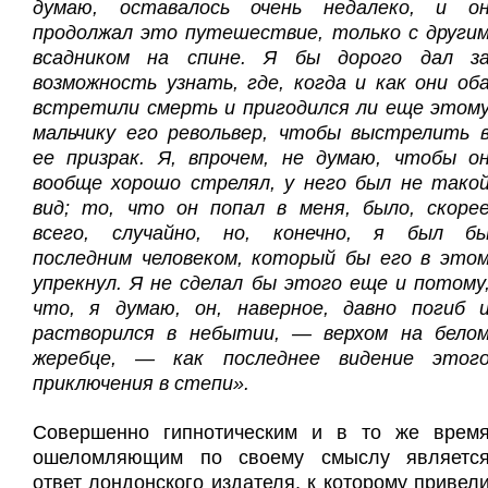
думаю, оставалось очень недалеко, и о
продолжал это путешествие, только с други
всадником на спине. Я бы дорого дал з
возможность узнать, где, когда и как они об
встретили смерть и пригодился ли еще этом
мальчику его револьвер, чтобы выстрелить 
ее призрак. Я, впрочем, не думаю, чтобы о
вообще хорошо стрелял, у него был не тако
вид; то, что он попал в меня, было, скоре
всего, случайно, но, конечно, я был б
последним человеком, который бы его в это
упрекнул. Я не сделал бы этого еще и потому
что, я думаю, он, наверное, давно погиб 
растворился в небытии, — верхом на бело
жеребце, — как последнее видение этог
приключения в степи».
Совершенно гипнотическим и в то же врем
ошеломляющим по своему смыслу являетс
ответ лондонского издателя, к которому привел