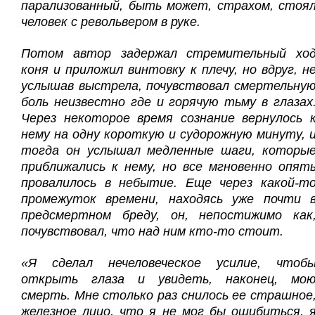
парализованный, быть может, страхом, стоя
человек с револьвером в руке.
Потом автор задержал стремительный хо
коня и приложил винтовку к плечу, но вдруг, н
услышав выстрела, почувствовал смертельну
боль неизвестно где и горячую тьму в глазах
Через некоторое время сознание вернулось 
нему на одну короткую и судорожную минуту, 
тогда он услышал медленные шаги, которы
приближались к нему, но все мгновенно опят
провалилось в небытие. Еще через какой-т
промежуток времени, находясь уже почти 
предсмертном бреду, он, непостижимо как
почувствовал, что над ним кто-то стоит.
«Я сделал нечеловеческое усилие, чтоб
открыть глаза и увидеть, наконец, мо
смерть. Мне столько раз снилось ее страшное
железное лицо, что я не мог бы ошибиться, 