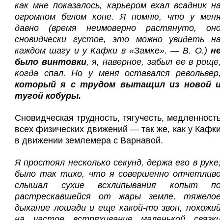
как мне показалось, карьером ехал всадник н
огромном белом коне. Я помню, что у мен
давно (время неимоверно растянуто, он
сновидчески густое, это можно увидеть н
каждом шагу и у Кафки в «Замке». — В. О.)
н
было винтовки
, я, наверное, забыл ее в роще
когда спал. Но у меня оставался револьвер
который я с трудом вытащил из новой 
тугой кобуры.
Сновидческая трудность, тягучесть, медленност
всех физических движений — так же, как у Кафк
в движении землемера с Варнавой.
Я простоял несколько секунд, держа его в руке
было так тихо, что я совершенно отчетлив
слышал сухие всхлипывания копыт п
растрескавшейся от жары земле, тяжело
дыхание лошади и еще какой-то звон, похожи
на частое встряхивание маленькой связк