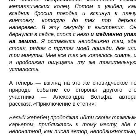
металлических колец. Потом я увидел, ка
всадник бросил поводья и вскинул к плеч
винтовку, которую до тех пор держа
наперевес. В эту секунду я выстрелил. О
дернулся в седле, сполз с него
и медленно упа
на землю.
Я оставался неподвижно там, гд
стоял, рядом с трупом моей лошади, две ил
три минуты. Мне все так же хотелось спать, 
я продолжал ощущать ту же томительну
усталость.
А теперь — взгляд на это же сновидческое п
природе событие со стороны другого ег
участника — Александра Вольфа, автор
рассказа «Приключение в степи»:
Белый жеребец продолжал идти своим тяжелы
карьером, приближаясь к тому месту, где 
непонятной, как писал автор, неподвижностью