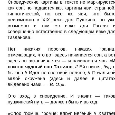
Сновидческие картины в тексте не маркируютс
как сон, но подаются как картины яви, странной
гипнотической, но все же яви, что был
невозможно в XIX веке для Пушкина, но уж
возможно в том же веке для Гоголя 
совершенно естественно в следующем веке дл
Газданова.
Нет никаких порогов, никаких границ
отмечающих, что вот здесь начинается сон, а во
здесь он заканчивается — и начинается явь: «
снится чудный сон Татьяне
. // Ей снится, будт
бы она // Идет по снеговой поляне, // Печально
мглой окружена (здесь и далее в цитата
выделено нами. —
В. О
.)».
Это вход в сновидение. И значит — тако
пушкинский путь — должен быть и выход:
«Спор громче, громче; вдруг Евгений // Хватае