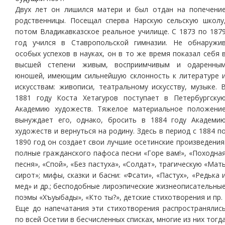
Двух лет он лишился матери и был отдан на попечени
родственницы. Посещал сперва Нарскую сельскую школу
потом Владикавказское реальное училище. С 1873 по 187
год учился в Ставропольской гимназии. Не обнаружи
особых успехов в науках, он в то же время показал себя 
высшей степени живым, восприимчивым и одаренны
юношей, имеющим сильнейшую склонность к литературе 
искусствам: живописи, театральному искусству, музыке. 
1881 году Коста Хетагуров поступает в Петербургску
Академию художеств. Тяжелое материальное положени
вынуждает его, однако, бросить в 1884 году Академи
художеств и вернуться на родину. Здесь в период с 1884 п
1890 год он создает свои лучшие осетинские произведения
полные гражданского пафоса песни «Горе вам!», «Походна
песня», «Спой», «Без пастуха», «Солдат», трагическую «Мат
сирот»; мифы, сказки и басни: «Фсати», «Пастух», «Редька 
мед» и др.; бесподобные лироэпические жизнеописательны
поэмы «Хъуыбады», «Кто ты?», детские стихотворения и пр.
Еще до напечатания эти стихотворения распространялис
по всей Осетии в бесчисленных списках, многие из них тогд