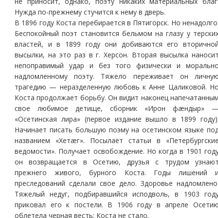
не приносит, однако, поэту никаких материальных благ
Нужда по-прежнему стучится к нему в дверь.
В 1896 году Коста перебирается в Пятигорск. Но ненадолго
Беспокойный поэт становится бельмом на глазу у терски
властей, и в 1899 году они добиваются его вторично
высылки, на это раз в г. Херсон. Вторая высылка наноси
непоправимый удар и без того физически и моральн
надломленному поэту. Тяжело переживает он личну
трагедию — неразделенную любовь к Анне Цаликовой. Н
Коста продолжает борьбу. Он видит наконец напечатанны
свое любимое детище, сборник «Ирон фæндыр» 
«Осетинская лира» (первое издание вышло в 1899 году)
Начинает писать большую поэму на осетинском языке по
названием «Хетæг». Посылает статьи в «Петербургски
ведомости». Получает освобождение. Но когда в 1901 год
он возвращается в Осетию, друзья с трудом узнаю
прежнего живого, бурного Коста. Годы лишений 
преследований сделали свое дело. Здоровье надломлено
Тяжелый недуг, подбиравшийся исподволь, в 1903 год
приковал его к постели. В 1906 году в апреле Осети
облетела черная весть: Коста не стало.