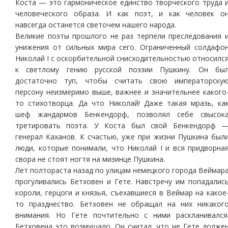
Коста — это гармоническое единство творческого труда 
человеческого образа. И как поэт, и как человек о
навсегда останется светочем нашего народа.
Великие поэты прошлого не раз терпели преследования 
унижения от сильных мира сего. Ограниченный солдафо
Николай I с оскорбительной снисходительностью относилс
к светлому гению русской поэзии Пушкину. Он бы
достаточно туп, чтобы считать свою императорску
персону неизмеримо выше, важнее и значительнее какого
то стихотворца. Да что Николай! Даже такая мразь, ка
шеф жандармов Бенкендорф, позволял себе свысок
третировать поэта. У Коста был свой Бенкендорф 
генерал Каханов. К счастью, уже при жизни Пушкина был
люди, которые понимали, что Николай I и вся придворна
свора не стоят ногтя на мизинце Пушкина.
Лет полтораста назад по улицам немецкого города Веймар
прогуливались Бетховен и Гете. Навстречу им попадалис
короли, герцоги и князья, съехавшиеся в Веймар на какое
то празднество. Бетховен не обращал на них никаког
внимания. Но Гете почтительно с ними раскланивался
Бетховена это возмущало. Он считал, что не Гете долже