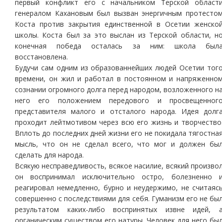
первый конфликт его с начальником Терской област
генералом Кахановым был вызван энергичным протесто
Коста против закрытия единственной в Осетии женско
школы. Коста был за это выслан из Терской области, н
конечная победа осталась за ним: школа был
восстановлена.
Будучи сам одним из образованнейших людей Осетии тог
времени, он жил и работал в постоянном и напряженно
сознании огромного долга перед народом, возложенного н
него его положением передового и просвещенног
представителя малого и отсталого народа. Идея долг
проходит лейтмотивом через всю его жизнь и творчество
Вплоть до последних дней жизни его не покидала тягостна
мысль, что он не сделал всего, что мог и должен бы
сделать для народа.
Всякую несправедливость, всякое насилие, всякий произво
он воспринимал исключительно остро, болезненно 
реагировал немедленно, бурно и неудержимо, не считаяс
совершенно с последствиями для себя. Гуманизм его не бы
результатом каких-либо воспринятых извне идей, 
органическим существом его натуры. Человек для него бы