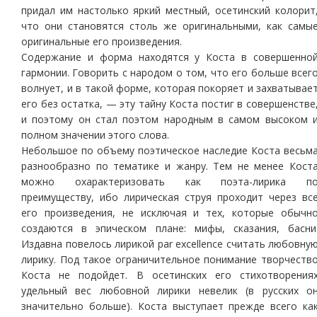
придал им настолько яркий местный, осетинский колорит
что они становятся столь же оригинальными, как самы
оригинальные его произведения.
Содержание и форма находятся у Коста в совершенно
гармонии. Говорить с народом о том, что его больше всег
волнует, и в такой форме, которая покоряет и захватывае
его без остатка, — эту тайну Коста постиг в совершенстве
и поэтому он стал поэтом народным в самом высоком 
полном значении этого слова.
Небольшое по объему поэтическое наследие Коста весьм
разнообразно по тематике и жанру. Тем не менее Кост
можно охарактеризовать как поэта-лирика п
преимуществу, ибо лирическая струя проходит через вс
его произведения, не исключая и тех, которые обычн
создаются в эпическом плане: мифы, сказания, басни
Издавна повелось лирикой par excellence считать любовну
лирику. Под такое ограничительное понимание творчеств
Коста не подойдет. В осетинских его стихотворения
удельный вес любовной лирики невелик (в русских о
значительно больше). Коста выступает прежде всего ка