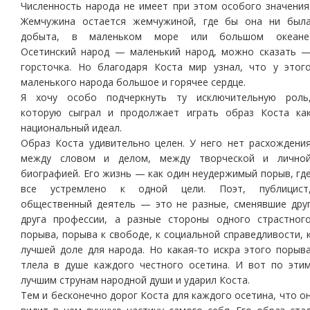
Численность народа не имеет при этом особого значения
Жемчужина остается жемчужиной, где бы она ни был
добыта, в маленьком море или большом океане
Осетинский народ — маленький народ, можно сказать 
горсточка. Но благодаря Коста мир узнал, что у этог
маленького народа большое и горячее сердце.
Я хочу особо подчеркнуть ту исключительную роль
которую сыграл и продолжает играть образ Коста ка
национальный идеал.
Образ Коста удивительно целен. У него нет расхождени
между словом и делом, между творческой и лично
биографией. Его жизнь — как один неудержимый порыв, гд
все устремлено к одной цели. Поэт, публицист
общественный деятель — это не разные, сменявшие дру
друга профессии, а разные стороны одного страстног
порыва, порыва к свободе, к социальной справедливости, 
лучшей доле для народа. Но какая-то искра этого порыв
тлела в душе каждого честного осетина. И вот по эти
лучшим струнам народной души и ударил Коста.
Тем и бесконечно дорог Коста для каждого осетина, что о