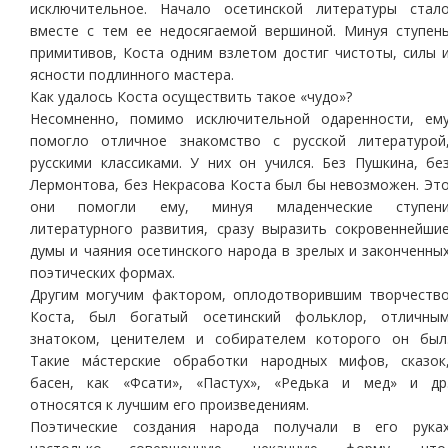
исключительное. Начало осетинской литературы стал
вместе с тем ее недосягаемой вершиной. Минуя ступен
примитивов, Коста одним взлетом достиг чистоты, силы 
ясности подлинного мастера.
Как удалось Коста осуществить такое «чудо»?
Несомненно, помимо исключительной одаренности, ем
помогло отличное знакомство с русской литературой
русскими классиками. У них он учился. Без Пушкина, бе
Лермонтова, без Некрасова Коста был бы невозможен. Эт
они помогли ему, минуя младенческие ступен
литературного развития, сразу выразить сокровеннейши
думы и чаяния осетинского народа в зрелых и законченны
поэтических формах.
Другим могучим фактором, оплодотворившим творчеств
Коста, был богатый осетинский фольклор, отличны
знатоком, ценителем и собирателем которого он был
Такие мáстерские обработки народных мифов, сказок
басен, как «Фсати», «Пастух», «Редька и мед» и др
относятся к лучшим его произведениям.
Поэтические создания народа получали в его рука