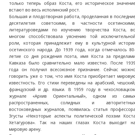
только теперь образ Коста, его историческое значени
встают во весь исполинский рост.
Большая и плодотворная работа, проделанная в последни
десятилетия советскими, в частности осетинскими
литературоведами по изучению творчества Коста, в
многом способствовала уяснению той исключительно
роли, которая принадлежит ему в культурной истори
осетинского народа. До 1939 года, когда отмечалось 80
летие со дня рождения поэта, имя Коста за пределам
Кавказа было сравнительно мало известно. После 193
года он получил всесоюзное признание. Сейчас можн
говорить уже о том, что имя Коста приобретает мирову
известность. Его стихи переведены на арабский, чешский
французский и др. языки. В 1959 году в чехословацко
журнале «Архив Ориентальный», одном из самы
распространенных, солидных и авторитетны
востоковедных журналов, появилась статья профессор
Згусты «Некоторые аспекты политической поэзии Кост
Хетагурова». Так на наших глазах Коста выходит н
мировую арену.