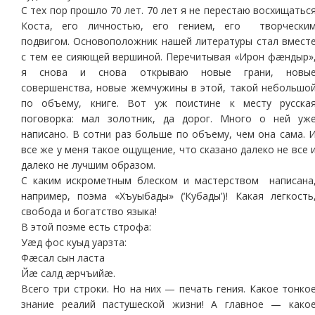
С тех пор прошло 70 лет. 70 лет я не перестаю восхищатьс
Коста, его личностью, его гением, его творчески
подвигом. Основоположник нашей литературы стал вмест
с тем ее сияющей вершиной. Перечитывая «Ирон фæндыр»
я снова и снова открываю новые грани, новы
совершенства, новые жемчужины в этой, такой небольшо
по объему, книге. Вот уж поистине к месту русска
поговорка: мал золотник, да дорог. Много о ней уж
написано. В сотни раз больше по объему, чем она сама. 
все же у меня такое ощущение, что сказано далеко не все 
далеко не лучшим образом.
С каким искрометным блеском и мастерством написана
например, поэма «Хъуыбады» (‘Кубады’)! Какая легкость
свобода и богатство языка!
В этой поэме есть строфа:
Уæд фос куыд уарзта:
Фæсал сын ласта
Йæ салд æрчъийæ.
Всего три строки. Но на них — печать гения. Какое тонко
знание реалий пастушеской жизни! А главное — како