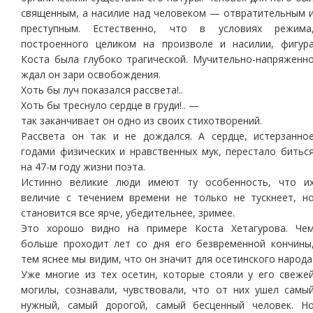
священным, а насилие над человеком — отвратительным 
преступным. Естественно, что в условиях режима
построенного целиком на произволе и насилии, фигур
Коста была глубоко трагической. Мучительно-напряженн
ждал он зари освобождения.
Хоть бы луч показался рассвета!..
Хоть бы треснуло сердце в груди!.. —
так заканчивает он одно из своих стихотворений.
Рассвета он так и не дождался. А сердце, истерзанно
годами физических и нравственных мук, перестало битьс
на 47-м году жизни поэта.
Истинно великие люди имеют ту особенность, что и
величие с течением времени не только не тускнеет, н
становится все ярче, убедительнее, зримее.
Это хорошо видно на примере Коста Хетагурова. Че
больше проходит лет со дня его безвременной кончины
тем яснее мы видим, что он значит для осетинского народа
Уже многие из тех осетин, которые стояли у его свеже
могилы, сознавали, чувствовали, что от них ушел самы
нужный, самый дорогой, самый бесценный человек. Н