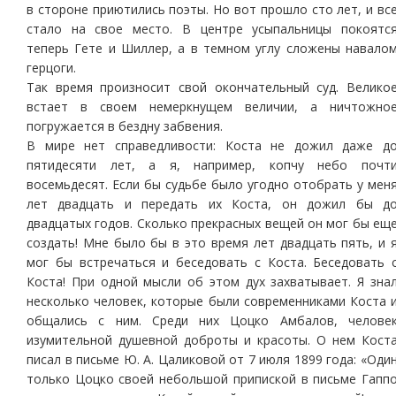
в стороне приютились поэты. Но вот прошло сто лет, и вс
стало на свое место. В центре усыпальницы покоятс
теперь Гете и Шиллер, а в темном углу сложены навало
герцоги.
Так время произносит свой окончательный суд. Велико
встает в своем немеркнущем величии, а ничтожно
погружается в бездну забвения.
В мире нет справедливости: Коста не дожил даже д
пятидесяти лет, а я, например, копчу небо почт
восемьдесят. Если бы судьбе было угодно отобрать у мен
лет двадцать и передать их Коста, он дожил бы д
двадцатых годов. Сколько прекрасных вещей он мог бы ещ
создать! Мне было бы в это время лет двадцать пять, и 
мог бы встречаться и беседовать с Коста. Беседовать 
Коста! При одной мысли об этом дух захватывает. Я зна
несколько человек, которые были современниками Коста 
общались с ним. Среди них Цоцко Амбалов, челове
изумительной душевной доброты и красоты. О нем Кост
писал в письме Ю. А. Цаликовой от 7 июля 1899 года: «Оди
только Цоцко своей небольшой припиской в письме Гапп