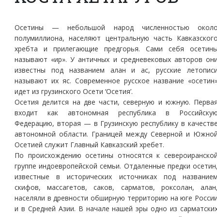
Осетины — небольшой народ численностью окол
полумиллиона, населяют центральную часть Кавказског
хребта и прилегающие предгорья. Сами себя осетин
называют «ир». У античных и средневековых авторов он
известны под названием алан и ас, русские летопис
называют их яс. Современное русское название «осетин
идет из грузинского Осети ‘Осетия’.
Осетия делится на две части, северную и южную. Перва
входит как автономная республика в Российску
Федерацию, вторая — в Грузинскую республику в качеств
автономной области. Границей между Северной и Южно
Осетией служит Главный Кавказский хребет.
По происхождению осетины относятся к североиранско
группе индоевропейской семьи. Отдаленные предки осетин
известные в исторических источниках под название
скифов, массагетов, саков, сарматов, роксолан, алан
населяли в древности обширную территорию на юге Росси
и в Средней Азии. В начале нашей эры одно из сарматски