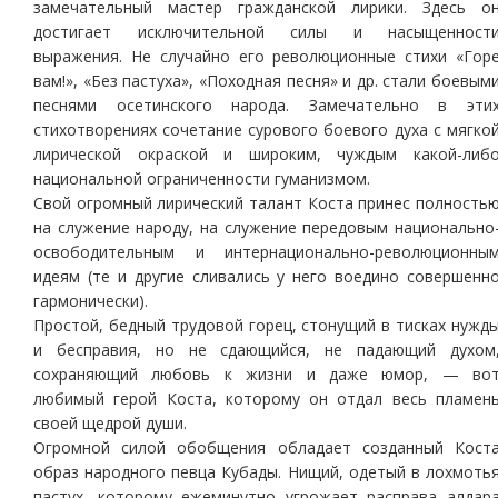
замечательный мастер гражданской лирики. Здесь о
достигает исключительной силы и насыщенност
выражения. Не случайно его революционные стихи «Гор
вам!», «Без пастуха», «Походная песня» и др. стали боевым
песнями осетинского народа. Замечательно в эти
стихотворениях сочетание сурового боевого духа с мягко
лирической окраской и широким, чуждым какой-либ
национальной ограниченности гуманизмом.
Свой огромный лирический талант Коста принес полность
на служение народу, на служение передовым национально
освободительным и интернационально-революционны
идеям (те и другие сливались у него воедино совершенн
гармонически).
Простой, бедный трудовой горец, стонущий в тисках нужд
и бесправия, но не сдающийся, не падающий духом
сохраняющий любовь к жизни и даже юмор, — во
любимый герой Коста, которому он отдал весь пламен
своей щедрой души.
Огромной силой обобщения обладает созданный Кост
образ народного певца Кубады. Нищий, одетый в лохмоть
пастух, которому ежеминутно угрожает расправа алдар