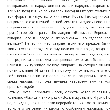
настолько совершенную, чеканную форму, что
возвращаясь в народ, они вытесняли народные варианты
так что позднейшие собиратели находили их уже только 
той форме, в какую их отлил гений Коста. Так случилось
например, с охотничьей песней «Фсати». И здесь невольн
напрашивается сравнение с другим народным поэто
другой горной страны, Шотландии. «Возьмите Бернса,
говорил Гете в беседе с Экерманом.— Что сделало ег
великим? Не то ли, что старые песни его предков был
живы в устах народа, что ему пели их еще тогда, когда о
был в колыбели, что мальчиком он вырастал среди них, чт
он сроднился с высоким совершенством этих образцов 
нашел в них ту живую основу, опираясь на которую он мо
пойти дальше? И далее. Не потому ли он велик, что ег
собственные песни тотчас же находили восприимчивые уш
среди народа, что они звучали навстречу ему из ус
простых людей».
Есть у Коста несколько басен, сюжеты которых взяты 
Крылова: «Лисица и виноград», «Волк и журавль», «Гуси». Н
надо видеть, как творчески переработал их Коста! Помим
того, что он овеял их каким-то особенным лиризмом, о