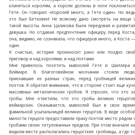
кланяться королям, а короли должны в ноги поклонитьс
Гете. Он говорил: «Королей много, а Гете один». Но вед
это был Бетховен! Не всякому дано смотреть на вещи 
такой высоты. Анна Цаликова была передовая и развита
девушка. Но отдавая предпочтение офицеру перед Коста
она, видимо, не сознавала, что офицеров много, а Коста 
один.
К счастью, история произносит рано или поздно сво
приговор и над королями, и над поэтами.
Мне привелось посетить мавзолей Гете и Шиллера 
Веймаре. В благоговейном молчании стояли люди
приехавшие из разных стран, перед гробницей велики
поэтов. Я обратил внимание, что в стороне стоит еще куч
массивных металлических гробов. Я спросил, что это з
гробы. Мне ответили, что это гробы великих герцого
веймарских. Оказывается, мавзолей был в свое врем
фамильной усыпальницей великих герцогов. В виде особо
милости герцоги предоставили праху поэтов место рядом 
гробами своих титулованных предков. При этом вначале н
видном месте располагались герцогские гробницы, а где-т