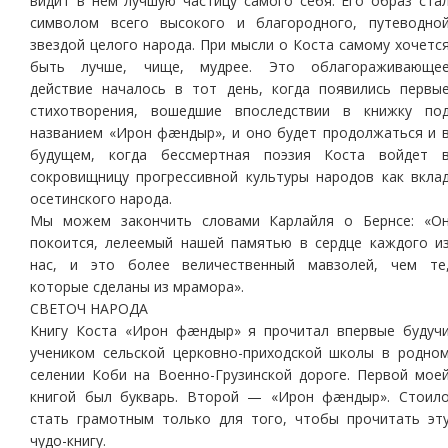
видит в нем лучшую частицу самого себя. Его образ ста
символом всего высокого и благородного, путеводно
звездой целого народа. При мысли о Коста самому хочетс
быть лучше, чище, мудрее. Это облагораживающе
действие началось в тот день, когда появились первы
стихотворения, вошедшие впоследствии в книжку по
названием «Ирон фæндыр», и оно будет продолжаться и 
будущем, когда бессмертная поэзия Коста войдет 
сокровищницу прогрессивной культуры народов как вкла
осетинского народа.
Мы можем закончить словами Карлайля о Бернсе: «О
покоится, лелеемый нашей памятью в сердце каждого и
нас, и это более величественный мавзолей, чем те
которые сделаны из мрамора».
СВЕТОЧ НАРОДА
Книгу Коста «Ирон фæндыр» я прочитал впервые будуч
учеником сельской церковно-приходской школы в родно
селении Коби на Военно-Грузинской дороге. Первой мое
книгой был букварь. Второй — «Ирон фæндыр». Стоил
стать грамотным только для того, чтобы прочитать эт
чудо-книгу.