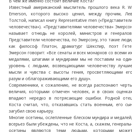
В чем же именно состоит величие Коста?
Известный американский мыслитель прошлого века R. W
Emer­son, которого высоко ценил, между прочим, Ле
Толстой, написал книгу Representative men («Представител
человечества»). «Представителями человечества» Эмерсо
называет отнюдь не королей, министров и генералов
Представители человечества, по Эмерсону, это такие люди
как философ Платон, драматург Шекспир, поэт Гете
Эмерсон говорит: «Все сенаты и всех монархов со всеми и
медалями, шпагами и мундирами мы не поставим на оди
уровень с людьми, возвещающими человечеству лучши
мысли и чувства с высоты гения, просветляющими ег
разум и облагораживающими его душу».
Современники, к сожалению, не всегда распознают черт
величия, которыми отмечен человек, и в своих оценка
впадают нередко в потрясающие ошибки. Родной оте
Коста считал, что, отказавшись стать военным, его сы
загубил свою карьеру.
Многие осетины, ослепленные блеском мундира и медалей
всерьез были убеждены, что не Коста, а, скажем, генералы
осетины являются теми людьми, которыми може