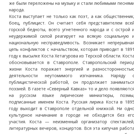
же были переложены на музыку и стали любимыми песням
народа.
Коста выступает не только как поэт, а как общественник
боец, публицист. Он считает себя представителем все
горской бедноты, всего угнетенного народа и с острой 
неудержимой силой реагирует на всякую социальную 
национальную несправедливость. Возникает непрерывна
цепь конфликтов с начальством, которая приводит в 189
году к высылке Коста Хетагурова из Терской области. Кост
обосновывается в Ставрополе. Ставропольский перио
жизни Коста поражает энергией и разносторонность
деятельности неутомимого изгнанника. Наряду 
публицистической работой, он продолжает заниматьс
поэзией. В газете «Северный Кавказ» то и дело появляютс
на русском языке лирические миниатюры, поэмы
подписанные именем Коста. Русская лирика Коста в 189
году выходит в Ставрополе отдельной книжкой. Ни одн
культурное начинание в городе не обходится без ег
участия. Коста — неизменный организатор спектаклей
литературных вечеров, концертов. Вся эта кипучая работ