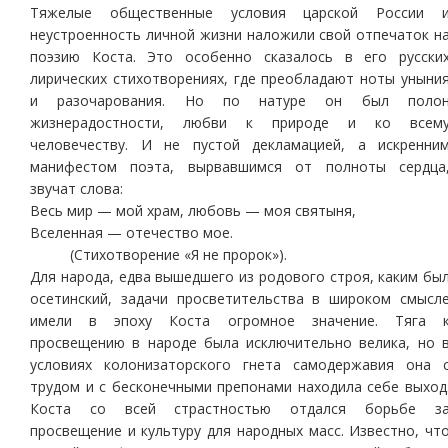
Тяжелые общественные условия царской России 
неустроенность личной жизни наложили свой отпечаток н
поэзию Коста. Это особенно сказалось в его русски
лирических стихотворениях, где преобладают ноты уныни
и разочарования. Но по натуре он был поло
жизнерадостности, любви к природе и ко всем
человечеству. И не пустой декламацией, а искренни
манифестом поэта, вырвавшимся от полноты сердца
звучат слова:
Весь мир — мой храм, любовь — моя святыня,
Вселенная — отечество мое.
(Стихотворение «Я не пророк»).
Для народа, едва вышедшего из родового строя, каким бы
осетинский, задачи просветительства в широком смысл
имели в эпоху Коста огромное значение. Тяга 
просвещению в народе была исключительно велика, но 
условиях колонизаторского гнета самодержавия она 
трудом и с бесконечными препонами находила себе выход
Коста со всей страстностью отдался борьбе з
просвещение и культуру для народных масс. Известно, чт