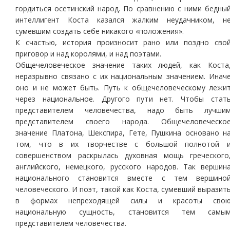
гордиться осетинский народ. По сравнению с ними бедны
интеллигент Коста казался жалким неудачником, н
сумевшим создать себе никакого «положения».
К счастью, история произносит рано или поздно сво
приговор и над королями, и над поэтами.
Общечеловеческое значение таких людей, как Коста
неразрывно связано с их национальным значением. Инач
оно и не может быть. Путь к общечеловеческому лежи
через национальное. Другого пути нет. Чтобы стат
представителем человечества, надо быть лучши
представителем своего народа. Общечеловеческо
значение Платона, Шекспира, Гете, Пушкина основано н
том, что в их творчестве с большой полнотой 
совершенством раскрылась духовная мощь греческого
английского, немецкого, русского народов. Так вершин
национального становится вместе с тем вершино
человеческого. И поэт, такой как Коста, сумевший выразит
в формах непреходящей силы и красоты сво
национальную сущность, становится тем самы
представителем человечества.