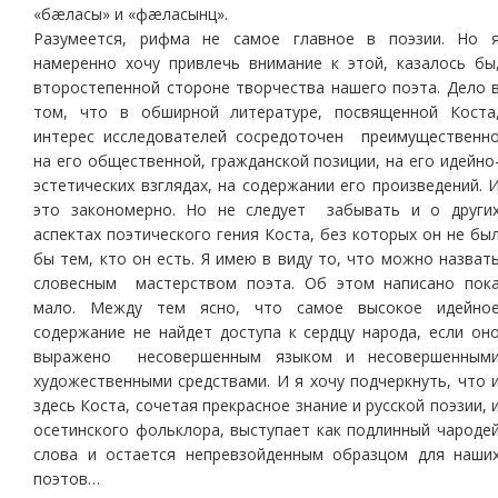
«бæласы» и «фæласынц».
Разумеется, рифма не самое главное в поэзии. Но 
намеренно хочу привлечь внимание к этой, казалось бы
второстепенной стороне творчества нашего поэта. Дело 
том, что в обширной литературе, посвященной Коста
интерес исследователей сосредоточен преимущественн
на его общественной, гражданской позиции, на его идейно
эстетических взглядах, на содержании его произведений. 
это закономерно. Но не следует забывать и о други
аспектах поэтического гения Коста, без которых он не бы
бы тем, кто он есть. Я имею в виду то, что можно назват
словесным мастерством поэта. Об этом написано пок
мало. Между тем ясно, что самое высокое идейно
содержание не найдет доступа к сердцу народа, если он
выражено несовершенным языком и несовершенным
художественными средствами. И я хочу подчеркнуть, что 
здесь Коста, сочетая прекрасное знание и русской поэзии, 
осетинского фольклора, выступает как подлинный чароде
слова и остается непревзойденным образцом для наши
поэтов…