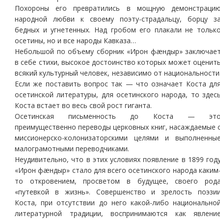
Похороны его превратились в мощную демонстраци
народной любви к своему поэту-страдальцу, борцу з
бедных и угнетенных. Над гробом его плакали не тольк
осетины, но и все народы Кавказа…
Небольшой по объему сборник «Ирон фæндыр» заключае
в себе стихи, высокое достоинство которых может оценит
всякий культурный человек, независимо от национальности
Если же поставить вопрос так — что означает Коста дл
осетинской литературы, для осетинского народа, то здес
Коста встает во весь свой рост гиганта.
Осетинская письменность до Коста — эт
преимущественно переводы церковных книг, насаждаемые 
миссионерско-колонизаторскими целями и выполненны
малограмотными переводчиками.
Неудивительно, что в этих условиях появление в 1899 год
«Ирон фæндыр» стало для всего осетинского народа каким
то откровением, просветом в будущее, своего род
«путевкой в жизнь». Совершенство и зрелость поэзи
Коста, при отсутствии до него какой-либо национально
литературной традиции, воспринимаются как явлени