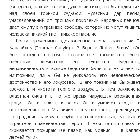
(феодала), находит в себе духовные силы, чтобы поднятьс
над своей горькой судьбой. Чудесный дар песни
унаследованный от прошлых поколений народных певцов
дает ему ту внутреннюю свободу, которой не могут лишит
человека никакой гнет, никакое насилие.
К Коста применимы вдохновенные слова, сказанные Т
Карлайлем (Thomas Carlyle) о Р. Бернсе (Robert Burns): «О
был рожден поэтом. Поэтическое творчество был
небесным элементом его существа. Бедность
непризнанность и всякое бедствие были для него чем-т
ничтожным, лишь бы не унижалось его человеческо
достоинство и его искусство… В его поэзии как бы живе
свежесть и чистота горного воздуха… В нем заключен
властная сила и в то же время чарующая врожденна
грация. Он и нежен, и резок. Он и умиляет сердце, 
воспламеняет его. Мы видим в нем нежность, трепещуще
сострадание наряду с глубокой серьезностью, мощью 
страстной пламенностью героя. В нем таятся слезы 
скрывается пожирающее пламя, как молния — в капля
летней тучи».