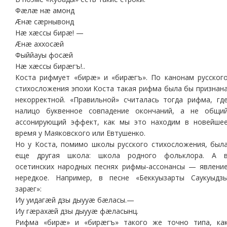
Фæлæ нæ амонд
Æнæ сæрнывонд
Нæ хæссы бирæ! —
Æнæ аххосæй
Фыййауы фосæй
Нæ хæссы бирæгъ!..
Коста рифмует «бирæ» и «бирæгъ». По канонам русског
стихосложения эпохи Коста такая рифма была бы признан
некорректной. «Правильной» считалась тогда рифма, гд
налицо буквенное совпадение окончаний, а не общи
ассонирующий эффект, как мы это находим в новейше
время у Маяковского или Евтушенко.
Но у Коста, помимо школы русского стихосложения, был
еще другая школа: школа родного фольклора. А 
осетинских народных песнях рифмы-ассонансы — явлени
нередкое. Например, в песне «Беккуызарты Саукуыдз
зарæг»:
Иу уидагæй дзы дыууæ бæласы.—
Иу гæрахæй дзы дыууæ фæласынц.
Рифма «бирæ» и «бирæгъ» такого же точно типа, ка