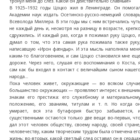
тронул меня до слез. Какой он действительно славный!»
В 1925–1932 годы Цоцко жил в Ленинграде. Он помога
Академии наук издать Осетинско-русско-немецкий словар
Всеволода Миллера. В эти годы мы с ним встречались чут
не каждый день и, несмотря на разницу в возрасте, крепк
сдружились. И каждый раз, когда я пожимал руку Цоцко, 
думал о том, что эта самая рука пожимала также руку
написавшую «Ирон фæндыр». И эта мысль наполняла мен
каким-то благоговением, и сам Цоцко становился мне ещ
дороже. Через него, слушая его воспоминания о Коста, 
сам как бы входил в контакт с величайшим сыном нашег
народа…
Пока человек живет, окружающие — во всяком случа
большинство окружающих — проявляют интерес к внешни
знакам его престижа: его служебному и материальном
положению, его званиям, титулам и т. п. Но когда о
умирает, вся эта бутафория быстро забывается, 
существенными остаются только две вещи: во-первых, чт
дал этот человек обществу, своему народу, своей стране
человечеству, каким творческим трудом была отмечена ег
жизнь; во-вторых, какой светлый след оставил он в сердца