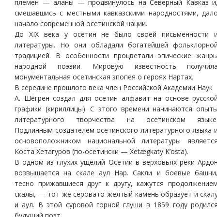
племен — аланы — продвинулось на Северный Кавказ и
смешавшись с местными кавказскими народностями, дал
начало современной осетинской нации.
До XIX века у осетин не было своей письменности 
литературы. Но они обладали богатейшей фольклорно
традицией. В особенности процветали эпические жанр
народной поэзии. Мировую известность получил
монументальная осетинская эпопея о героях Нартах.
В середине прошлого века член Российской Академии Наук
А. Шёгрен создал для осетин алфавит на основе русско
графики (кириллицы). С этого времени начинаются опыт
литературного творчества на осетинском языке
Подлинным создателем осетинского литературного языка 
основоположником национальной литературы являетс
Коста Хетагуров (по-осетински — Xetægkaty K’osta).
В одном из глухих ущелий Осетии в верховьях реки Ардо
возвышается на скале аул Нар. Сакли и боевые башни
тесно прижавшиеся друг к другу, кажутся продолжение
скалы, — тот же серовато-желтый камень образует и скал
и аул. В этой суровой горной глуши в 1859 году родилс
будущий поэт.