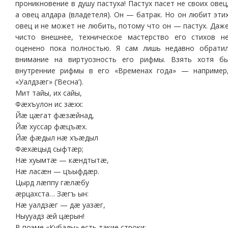
проникновение в душу пастуха! Пастух пасет не своих овец
а овец алдара (владетеля). Он — батрак. Но он любит эти
овец и не может не любить, потому что он — пастух. Даж
чисто внешнее, техническое мастерство его стихов н
оценено пока полностью. Я сам лишь недавно обрати
внимание на виртуозность его рифмы. Взять хотя б
внутренние рифмы в его «Временах года» — например
«Уалдзæг» (’Весна’).
Мит тайы, их сайы,
Фæхъулон ис зæхх:
Йæ цæгат фæзæйнад,
Йæ хуссар фæцъæх.
Йæ фæдыл нæ хъæдыл
Фæхæцыд сыфтæр;
Нæ хуымтæ — кæндтытæ,
Нæ ласæн — цъыфдæр.
Цырд лæппу гæлæбу
æрцахста… Зæгъ ын:
Нæ уалдзæг — дæ уазæг,
Ныууадз æй цæрын!
В поэме «Кубады» есть такие строки: