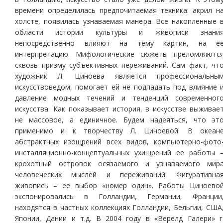
времени определилась предпочитаемая техника: акрил н
холсте, появилась узнаваемая манера. Все накопленные 
области истории культуры и живописи знани
непосредственно влияют на тему картин, на е
интерпретацию. Мифологические сюжеты преломляютс
сквозь призму субъективных переживаний. Сам факт, чт
художник Л. Циноева является профессиональны
искусствоведом, помогает ей не подпадать под влияние 
давление модных течений и тенденций современног
искусства. Как показывает история, в искусстве выживае
не массовое, а единичное. Будем надеяться, что эт
применимо и к творчеству Л. Циноевой. В океан
абстрактных изощрений всех видов, компьютерно-фото
инсталляционно-концептуальных ухищрений ее работы 
крохотный островок осязаемого и узнаваемого мир
человеческих мыслей и переживаний. Фигуративна
живопись – ее выбор «номер один». Работы Циноево
экспонировались в Голландии, Германии, Франции
находятся в частных коллекциях Голландии, Бельгии, США
Японии, Дании и т.д. В 2004 году в «Верелд Галери» г