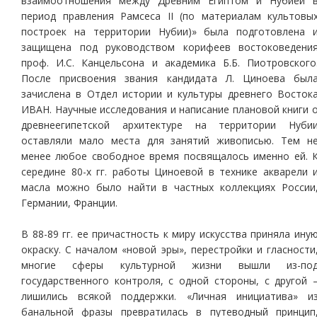
взаимоотношения между Древним Египтом и Нубией 
период правления Рамсеса II (по материалам культовы
построек на территории Нубии)» была подготовлена 
защищена под руководством корифеев востоковедени
проф. И.С. Канцельсона и академика Б.Б. Пиотровского
После присвоения звания кандидата Л. Циноева был
зачислена в Отдел истории и культуры древнего Восток
ИВАН. Научные исследования и написание плановой книги 
древнеегипетской архитектуре на территории Нуби
оставляли мало места для занятий живописью. Тем н
менее любое свободное время посвящалось именно ей. 
середине 80-х гг. работы Циноевой в технике акварели 
масла можно было найти в частных коллекциях России
Германии, Франции.
В 88-89 гг. ее причастность к миру искусства приняла ину
окраску. С началом «новой эры», перестройки и гласности
многие сферы культурной жизни вышли из-по
государственного контроля, с одной стороны, с другой 
лишились всякой поддержки. «Личная инициатива» и
банальной фразы превратилась в путеводный принцип