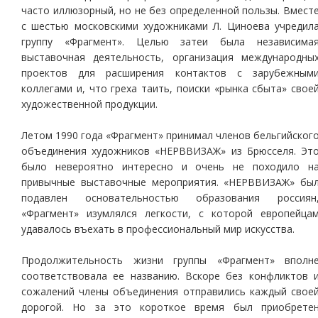
часто иллюзорный, но не без определенной пользы. Вмест
с шестью московскими художниками Л. Циноева учредил
группу «Фрагмент». Целью затеи была независима
выставочная деятельность, организация международны
проектов для расширения контактов с зарубежным
коллегами и, что греха таить, поиски «рынка сбыта» свое
художественной продукции.
Летом 1990 года «Фрагмент» принимал членов бельгийског
объединения художников «НЕРВВИЗАЖ» из Брюсселя. Эт
было невероятно интересно и очень не походило н
привычные выставочные мероприятия. «НЕРВВИЗАЖ» бы
подавлен основательностью образования россиян
«Фрагмент» изумлялся легкости, с которой европейца
удавалось въехать в профессиональный мир искусства.
Продолжительность жизни группы «Фрагмент» вполн
соответствовала ее названию. Вскоре без конфликтов 
сожалений члены объединения отправились каждый свое
дорогой. Но за это короткое время был приобрете