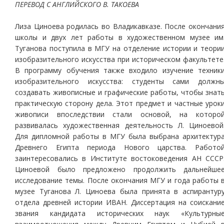
ПЕРЕВОД С АНГЛИЙСКОГО В. ТАКОЕВА
Лиза Циноева родилась во Владикавказе. После окончани
школы и двух лет работы в художественном музее им
Туганова поступила в МГУ на отделение истории и теори
изобразительного искусства при историческом факультете
В программу обучения также входило изучение техник
изобразительного искусства: студенты сами должн
создавать живописные и графические работы, чтобы знат
практическую сторону дела. Этот предмет и частные урок
живописи впоследствии стали основой, на которо
развивалась художественная деятельность Л. Циноевой
Для дипломной работы в МГУ была выбрана архитектур
Древнего Египта периода Нового царства. Работо
заинтересовались в Институте востоковедения АН СССР
Циноевой было предложено продолжить дальнейше
исследование темы. После окончания МГУ и года работы 
музее Туганова Л. Циноева была принята в аспирантур
отдела древней истории ИВАН. Диссертация на соискани
звания кандидата исторических наук «Культурны