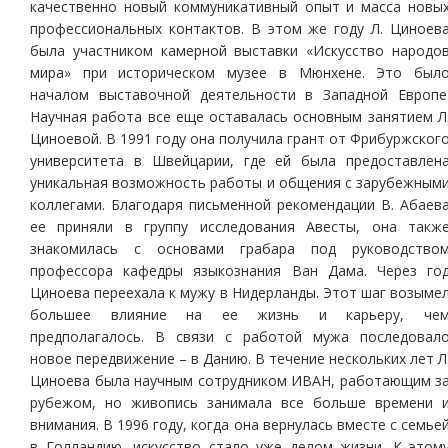
качественно новый коммуникативный опыт и масса новы
профессиональных контактов. В этом же году Л. Циноев
была участником камерной выставки «Искусство народо
мира» при историческом музее в Мюнхене. Это был
началом выставочной деятельности в Западной Европе
Научная работа все еще оставалась основным занятием Л
Циноевой. В 1991 году она получила грант от Фрибуржског
университета в Швейцарии, где ей была предоставлен
уникальная возможность работы и общения с зарубежным
коллегами. Благодаря письменной рекомендации В. Абаев
ее приняли в группу исследования Авесты, она такж
знакомилась с основами грабара под руководство
профессора кафедры языкознания Ван Дама. Через го
Циноева переехала к мужу в Нидерланды. Этот шаг возыме
большее влияние на ее жизнь и карьеру, че
предполагалось. В связи с работой мужа последовал
новое передвижение – в Данию. В течение нескольких лет Л
Циноева была научным сотрудником ИВАН, работающим з
рубежом, но живопись занимала все больше времени 
внимания. В 1996 году, когда она вернулась вместе с семье
в Голландию, искусство стало уже делом жизни. К этом