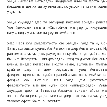
Уыцы ныхæстæ Батырадзы йæддæмæ ничи ‘мбæрста, уы
йæддæмæ цæ хатиагау ничи зыдта, уыдон та хатиаг адæ
уыдысты.
Уыцы хъуыддаг дæр та Батырадз йæхимæ зондæн райст
‘мæ йæхицæн загъта: «Сылгоймаг мæгуыр у, никуыдæ
цæуы, ницы уыны мæ ницæуыл æмбæлы».
Уæд Нарт куы ’рыздæхтысты сæ балцæй, уæд та иу бо
Батырадз ацыди цуаны, йæ йегæртты дæр йемæ акодта. И
ран æм хъæуы уынджы рауадысты къуыбырхъус куыйтæ ‘м
йын йæ йегæртты ныппырхкодтой. Уæд та дыггаг бон ацы
цуаны, æндæр йегæртты акодта йемæ, афтæмæй. Хъæу
куыйтæ дæр та цæм рауадысты, уæд йегæртт
фæдæсныдæр ысты: куыйты разæй атахтысты, куыйтæ с
фæдыл куы нытъанг ысты, уæд цæм фæстæм
фездæхтысты ‘мæ цæ иугай хорз ныппырхкодтой. Уыц
хъуыддаг дæр та Батырадз йæхимæ зондæн айста ‘м
загъта йæхицæн, уæдæ мæныл дæр тых куы цæуа, уæд
хъуамæ афтæ бакæнон зæгъгæ.