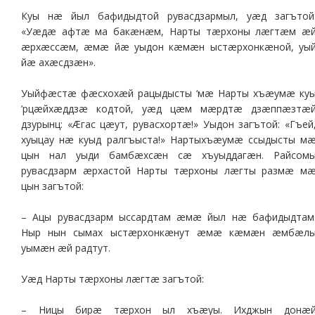
Куы нæ йыл бафидыдтой рувасдзармыл, уæд загътой
«Уæдæ афтæ ма бакæнæм, Нарты тæрхоны лæгтæм æ
æрхæссæм, æмæ йæ уыдон кæмæн ыстæрхонкæной, уы
йæ ахæсдзæн».
Уыйфæстæ фæсхохæй рацыдысты ‘мæ Нарты хъæумæ ку
’рцæйхæддзæ кодтой, уæд цæм мæрдтæ дзæппæзтæ
дзурынц: «Æгас цæут, рувасхортæ!» Уыдон загътой: «Гъей
хуыцау нæ куыд ралгъыста!» Нартыхъæумæ ссыдысты м
цын нал уыди бамбæхсæн сæ хъуыддагæн. Райсом
рувасдзарм æрхастой Нарты тæрхоны лæгты размæ м
цын загътой:
– Ацы рувасдзарм ыссардтам æмæ йыл нæ бафидыдтам
Ныр нын сымах ыстæрхонкæнут æмæ кæмæн æмбæл
уымæн æй радтут.
Уæд Нарты тæрхоны лæгтæ загътой:
– Ницы бирæ тæрхон ыл хъæуы. Ихджын донæ