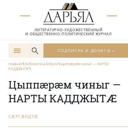
ЛИТЕРАТУРНО-ХУДОЖЕСТВЕННЫЙ
И ОБЩЕСТВЕННО-ПОЛИТИЧЕСКИЙ ЖУРНАЛ
ПОДПИСКА И ДОНАТЫ
главная
\
библиотека
\
Ирон
\
Цыппæрæм чиныг — НАРТЫ
КАДДЖЫТÆ
\
Цыппæрæм чиныг —
НАРТЫ КАДДЖЫТÆ
СÆРГÆНДТÆ