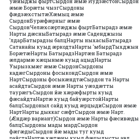
уæйыджы фырт
Сырдон æмæ Иудзæстон
Сырдон
æмæ Борæты чызг
Сырдоны
фæдзæхстытæ
Хæмыц æмæ
Сырдон
Бурæфæрныг æмæ
Сырдон
Челæхсæртæджы фырт
Батырадз æмæ
Нарты дæсны
Батырадз æмæ Саденджызы
'лдар
Батырадзы балц
Нарты ныхасы
Батырадз
Сатанайы куыд æркодта
Нарты 'мбырд
Тыхджын
Борæтæ
Нарты Батырадз
Нартæн Батырадз
æлдармæ хæцынмæ куыд ацыд
Нарты
Уырызхмæг æмæ Сырдон
Сырдоны
кадæг
Сырдоны фосыконд
Сырдон æмæ
Нарт
Сырдоны фосыкæндтæ
Сырдон та Нарты
асайдта
Сырдон æмæ Нарты уæздæтты
таурæгъ
Сырдон йæ хæрæфырты куыд
фæсайдта
Нартæ куыд байуæрстой
Нарты
балц
Сырдоныл сайд куыд æрцыди
Сырдон æмæ
Нарт
Нарты дыккаг сæфт
Сырдон æмæ Нарт.
(Æндæр вариант)
Сырдон æмæ Нарты фæсивæды
балц
Сырдоны мады мард
Сырдон
фæгæды
Сырдон йæ мады туг куыд
райста
Нартæ хæтæны куыд фæцыдысты авд