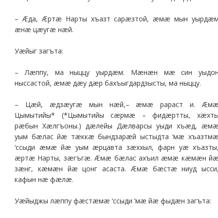
– Æда, Æртæ Нарты хъазт сарæзтой, æмæ мын уырдæ
æнæ цæугæ нæй.
Уæйыг загъта:
– Лæппу, ма ныццу уырдæм. Мæнæн мæ син уыдо
ныссастой, æмæ дæу дæр бахъыгдардзысты, ма ныццу.
– Цæй, æдзæугæ мын нæй,– æмæ рараст и. Æм
Цымытийы* (*Цымытийы сæрмæ – фидæртты, хæхт
рæбын Хæлгъоны.) дæлейы Дæлварсы уыди хъæд, æм
уым бæлас йæ тæккæ бындзарæй ыстыдта ‘мæ хъазтм
‘ссыди æмæ йæ уым æрцавта зæххыл, фарн уæ хъазты
æртæ Нарты, зæгъгæ. Æмæ бæлас ахъил æмæ кæмæн й
зæнг, кæмæн йæ цонг асаста. Æмæ бæстæ ниуд ысси
кафын нæ фæлæ.
Уæйыджы лæппу фæстæмæ ‘ссыди ‘мæ йæ фыдæн загъта: