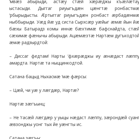
‘мвæз абырыди, астæу стæй хæрæджы къæлæта
ыстасыди. Дыггаг риуыгъдæн цæнгтæ ронбастм
‘рбырыдысты. Æртыггаг риуыгъдæн ронбаст æрбадæнм
ныббырыди. Уæд йæ уд систа Сырхсæр уæйыг æмæ йын й
бæхы Батырадз комы иннæ бæхтимæ бафснайдта, стæ
сæхимæ фæнычы абырыди. Ацæмæзтæ Нартæм дугъкодто
æмæ радзырдтой:
– Диссаг федтам! Нарты ‘фхæрæджы иу æнæдаст лæпп
амардта. Нартæ та ныццинкодтой.
Сатана бацыд Ныхасмæ ‘мæ фæрсы:
– Цæй, чи уæ у лæгдæр, Нартæ?
Нартæ зæгъынц:
– Не ‘гасæй лæгдæр у уыцы нæдаст лæппу, зæрондæй суан
æвзонджы уонг тых йе уæнгты ис.
Сатана зæгъы: