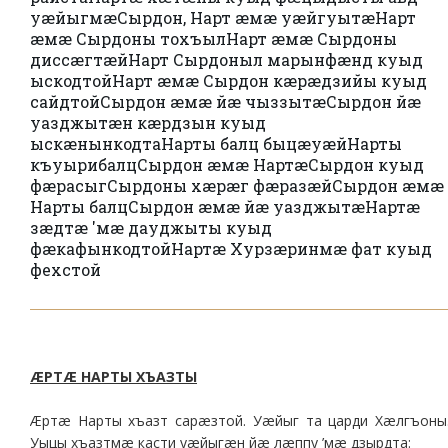
уæйыгмæ
Сырдон, Нарт æмæ уæйгуытæ
Нарт
æмæ Сырдоны тохъыл
Нарт æмæ Сырдоны
диссæгтæй
Нарт Сырдоныл марынфæнд куыд
ыскодтой
Нарт æмæ Сырдон кæрæдзийы куыд
сайдтой
Сырдон æмæ йæ чыззытæ
Сырдон йæ
уазджытæн кæрдзын куыд
ыскæнынкодта
Нарты балц быцæуæй
Нарты
къуырибалц
Сырдон æмæ Нартæ
Сырдон куыд
фæрасыг
Сырдоны хæрæг фæразæй
Сырдон æмæ
Нарты балц
Сырдон æмæ йæ уазджытæ
Нартæ
зæдтæ 'мæ дауджыты куыд
фæкафынкодтой
Нартæ Хурзæринмæ фат куыд
фехстой
ÆРТÆ НАРТЫ ХЪАЗТЫ
Æртæ Нарты хъазт сарæзтой. Уæйыг та царди Хæлгъоны
Уыцы хъазтмæ касти уæйыгæн йæ лæппу ’мæ дзырдта: