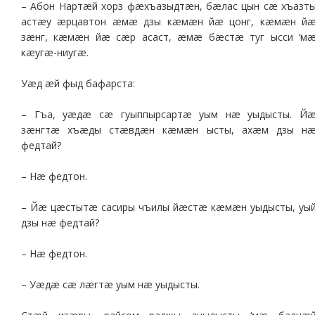
– Абон Нартæй хорз фæхъазыдтæн, бæлас цын сæ хъазт
астæу æрцавтон æмæ дзы кæмæн йæ цонг, кæмæн й
зæнг, кæмæн йæ сæр асаст, æмæ бæстæ туг ысси ‘м
кæугæ-ниугæ.
Уæд æй фыд бафарста:
– Гъа, уæдæ сæ гуыппырсартæ уым нæ уыдысты. Й
зæнгтæ хъæды стæвдæн кæмæн ысты, ахæм дзы н
федтай?
– Нæ федтон.
– Йæ цæстытæ сасиры чъилы йæстæ кæмæн уыдысты, уы
дзы нæ федтай?
– Нæ федтон.
– Уæдæ сæ лæгтæ уым нæ уыдысты.