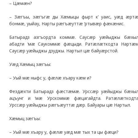
– Цæмæн?
– Зæгъы, зæгъгæ ды Хæмыцы фырт к’ уаис, уæд æрт
бонмæ, уыйау, Нарты рæгъæуттæ ‘ртывæр фæкæнис.
Батырадз азгъордта коммæ. Саусæр уæйыджы бæхы
абадти ‘мæ Саукоммæ фæцыди. Ратæлæткодта Нартæ
Саусæр уæйыджы дзуджы. Нартыл цæ байуæрстой.
Уæд Хæмыц зæгъы:
– Уый мæ ныфс у, фæлæ хъару кæм и?
Фездæхти Батырадз фæстæмæ. Урссæр уæйыджы бæхы
ацъунг и ‘мæ Урскоммæ фæцагайдта. Ратæлæткодт
Урссæр уæйыджы рæгъæуттæ дæр. Байуары цæ Нартыл.
Хæмыц зæгъы:
– Уый мæ хъару у, фæлæ уæд мæ тых та цы фæци?