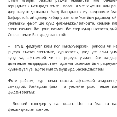
Стæй изæры, райсом раджы ацыдысты ‘мæ балцæ
æрцыдысты Батырадз æмæ Сослан. Æмæ хъусынц алы ра
дæр кæуын-дзыназын. Уæд бацыдысты иу хæдзармæ ‘м
бафарстой, ай цавæр хабар у зæгъгæ ‘мæ йын радзырдтой
уæйыджы фырт цæ куыд фæхынджылæгкодта, кæмæн й
зæнг, кæмæн йæ цонг, кæмæн йæ сæр куыд ныссаста, уый
Сослан æмæ Батырадз загътой:
– Тагъд, фидиуæг кæм ис? Ныхъхъæркæн, райсом чи н
’рцæуа Хъазæнлæгъзмæ, хурыскасты, уæд уæ алчи уы
куыд уа, афтæмæй чи не ’рцæуа, уымæн йæ хæдза
дымгæмæ ныддардзыстæм, адæмы ‘хсæнмæ йын рацæуæ
куыннæуал уа, афтæ йыл хъæудзырд бакæндзыстæм.
Æмæ райсом, хур нæма скасти, афтæмæй æмдзæгъ
самадтой. Уæйыджы фырт та уæлейæ ‘ркаст æмæ й
фыдæн зæгъы:
– Знонæй тынгдæр у сæ хъазт. Цон та ‘мæ та ц
фæхынджылæг кæнон.