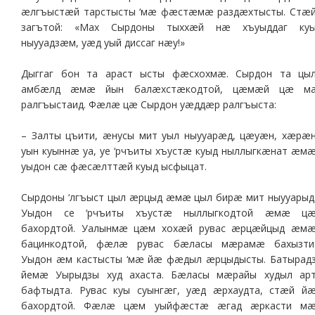
æлгъыстæй тарстысты ‘мæ фæстæмæ раздæхтысты. Стæ
загътой: «Мах Сырдоны тыххæй нæ хъуыддаг ку
ныууадзæм, уæд уый диссаг нæу!»
Дыггаг бон та араст ысты фæсхохмæ. Сырдон та цы
амбæлд æмæ йын балæхстæкодтой, цæмæй цæ м
ралгъыстаид. Фæлæ цæ Сырдон уæддæр ралгъыста:
– Залты цъити, æнусы мит уыл ныууарæд, цæуæн, хæрæ
уын куыннæ уа, уе ‘рчъиты хъустæ куыд ныллыгкæнат æм
уыдон сæ фæсæлттæй куыд ысфыцат.
Сырдоны ‘лгъыст цыл æрцыд æмæ цыл бирæ мит ныууарыд
Уыдон се ‘рчъиты хъустæ ныллыгкодтой æмæ ц
бахордтой. Уалынмæ цæм хохæй рувас æрцæйцыд æм
бацинкодтой, фæлæ рувас бæласы мæрамæ бахызти
Уыдон æм кастысты ‘мæ йæ фæдыл æрцыдысты. Батырад
йемæ Уырыдзы худ ахаста. Бæласы мæрайы худыл ар
бафтыдта. Рувас куы суынгæг, уæд æрхаудта, стæй й
бахордтой. Фæлæ цæм уыйфæстæ æгад æркасти м