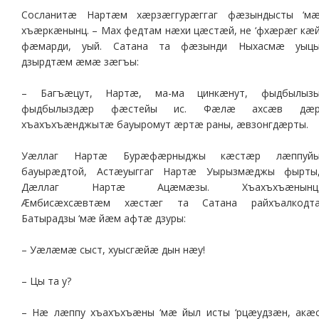
Сосланитæ Нартæм хæрзæггурæггаг фæзындысты ‘м
хъæркæнынц. – Мах федтам нæхи цæстæй, не ‘фхæрæг кæ
фæмарди, уый. Сатана та фæзынди Ныхасмæ уыц
дзырдтæм æмæ зæгъы:
– Багъæцут, Нартæ, ма-ма цинкæнут, фыдбылыз
фыдбылыздæр фæстейы ис. Фæлæ ахсæв дæ
хъахъхъæнджытæ бауыромут æртæ раны, æвзонгдæрты.
Уæллаг Нартæ Бурæфæрныджы кæстæр лæппуй
бауырæдтой, Астæуыггаг Нартæ Уырызмæджы фырты
Дæллаг Нартæ Ацæмæзы. Хъахъхъæнынц
Æмбисæхсæвтæм хæстæг та Сатана райхъалкодт
Батырадзы ‘мæ йæм афтæ дзуры:
– Уæлæмæ сыст, хуысгæйæ дын нæу!
– Цы та у?
– Нæ лæппу хъахъхъæны ‘мæ йыл исты ‘рцæудзæн, акæ