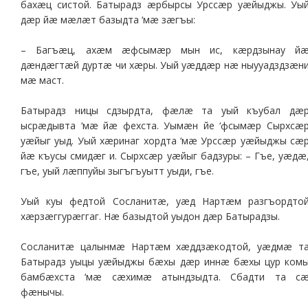
бахæц систой. Батырадз æрбырсы Урссæр уæйыджы. Уы
дæр йæ мæлæт базыдта ‘мæ зæгъы:
– Багъæц, ахæм æфсымæр мын ис, кæрдзынау й
дæндæгтæй дуртæ чи хæры. Уый уæддæр нæ ныууадздзæн
мæ маст.
Батырадз ницы сдзырдта, фæлæ та уый къубал дæ
ысрæдывта ‘мæ йæ фехста. Уымæн йе ‘фсымæр Сырхсæ
уæйыг уыд. Уый хæринаг хордта ‘мæ Урссæр уæйыджы сæ
йæ къусы смидæг и. Сырхсæр уæйыг бадзуры: – Гъе, уæдæ
гъе, уый лæппуйы зыгъгъуытт уыди, гъе.
Уый куы федтой Сосланитæ, уæд Нартæм разгъордто
хæрзæггурæггаг. Нæ базыдтой уыдон дæр Батырадзы.
Сосланитæ цалынмæ Нартæм хæддзæкодтой, уæдмæ т
Батырадз уыцы уæйыджы бæхы дæр иннæ бæхы цур ком
бамбæхста ‘мæ сæхимæ атындзыдта. Сбадти та с
фæнычы.