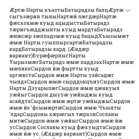
Æртæ Нарты хъазты
Батырадзы балц
Æртæ
сыгъзæрин тыны
Нартæй лæгдæр
Нартæ
фæсхохмæ куыд ацыдысты
Батырадз
тæригъæдджынты куыд мардта
Батырадз
æнæсæр зæппадзмæ куыд бацыд
Хъызымæт
æмæ Нарты гуыппырсартæ
Батырадзы
кард
Батырадзы кард. (Æндæр
вариант)
Бурæфæрныг
Нарты
Уырызмæг
Батырадз æмæ паддзах
Нартæ æмæ
мæликк
Сырдон йæ фыртты куыд
аргæвста
Сырдон æмæ Нарты уайсадæг
чындз
Сырдон æмæ сырддонцъиу
Сырдон æмæ
Нарты Дзуарылæг
Сырдон æмæ цæнкуыл
уæйыг
Сырдон дыууæ уæйыджы куыд
асайдта
Сырдон æмæ æртæ уæйыджы
Сырдон
æмæ йе 'фсымæртæ
Сырдон æмæ Чъынты
'лдар
Сырдоны хæрæгыл тæрхон
Сосланы
митæ
Сырдон æмæ уæйыг
Сырдон æмæ йæ
ус
Сырдон Сосланы куыд фæхуыдта
Сырдон
æмæ йæ ус. (Æндæр вариант)
Сырдон æмæ