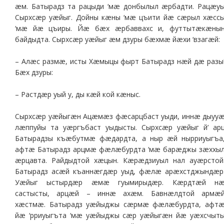
æм. Батырадз та рацыди ‘мæ донбылыл æрбадти. Рацæу
Сырхсæр уæйыг. Дойны кæны ‘мæ цъити йæ сæрыл хæсс
‘мæ йæ цъиры. Йæ бæх æрбаввахс и, футтытæкæны
байдыдта. Сырхсæр уæйыг æм дзуры бæхмæ йæхи ‘взагæй:
– Алæс размæ, исты Хæмыцы фырт Батырадз нæй дæ разы
Бæх дзуры:
– Растдæр уый у, ды кæй кой кæныс.
Сырхсæр уæйыгæн Ацæмæз фæсарцбаст уыди, иннæ дыуу
лæппуйы та уæргъбаст уыдысты. Сырхсæр уæйыг й’ ар
Батырадзы къæбутмæ фæдардта, а ныр æй нырриуыгъа
афтæ Батырадз арцмæ фæлæбурдта ‘мæ барæджы зæххы
æрцавта. Райдыдтой хæцын. Кæрæдзиуыл нал ауæрстой
Батырадз асæй къаннæгдæр уыд, фæлæ арæхстджындæр
Уæйыг ыстырдæр æмæ гуымирыдæр. Кæрдтæй н
састысты, арцæй – иннæ ахæм. Бавнæлдтой армæ
хæстмæ. Батырадз уæйыджы сæрмæ фæлæбурдта, афт
йæ ‘рриуыгъта ‘мæ уæйыджы сæр уæйыгæн йæ уæхсчыт