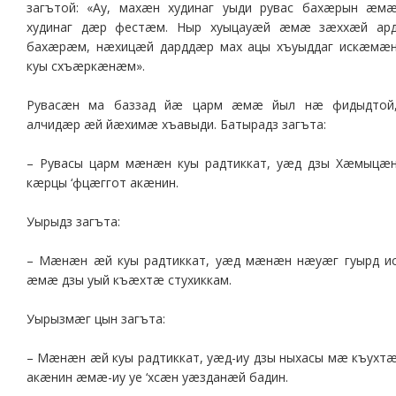
загътой: «Ау, махæн худинаг уыди рувас бахæрын æм
худинаг дæр фестæм. Ныр хуыцауæй æмæ зæххæй ар
бахæрæм, нæхицæй дарддæр мах ацы хъуыддаг искæмæ
куы схъæркæнæм».
Рувасæн ма баззад йæ царм æмæ йыл нæ фидыдтой
алчидæр æй йæхимæ хъавыди. Батырадз загъта:
– Рувасы царм мæнæн куы радтиккат, уæд дзы Хæмыцæ
кæрцы ‘фцæггот акæнин.
Уырыдз загъта:
– Мæнæн æй куы радтиккат, уæд мæнæн нæуæг гуырд и
æмæ дзы уый къæхтæ стухиккам.
Уырызмæг цын загъта:
– Мæнæн æй куы радтиккат, уæд-иу дзы ныхасы мæ къухт
акæнин æмæ-иу уе ‘хсæн уæзданæй бадин.