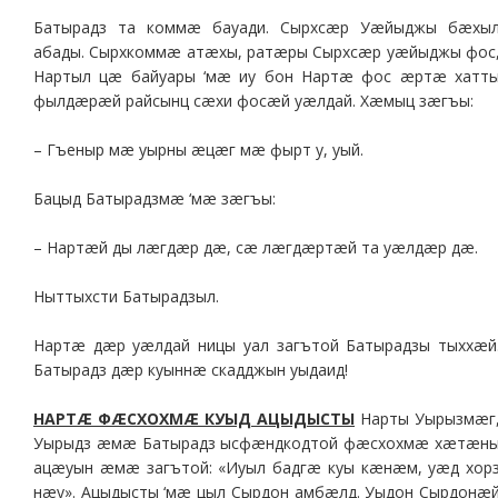
Батырадз та коммæ бауади. Сырхсæр Уæйыджы бæхы
абады. Сырхкоммæ атæхы, ратæры Сырхсæр уæйыджы фос
Нартыл цæ байуары ‘мæ иу бон Нартæ фос æртæ хатт
фылдæрæй райсынц сæхи фосæй уæлдай. Хæмыц зæгъы:
– Гъеныр мæ уырны æцæг мæ фырт у, уый.
Бацыд Батырадзмæ ‘мæ зæгъы:
– Нартæй ды лæгдæр дæ, сæ лæгдæртæй та уæлдæр дæ.
Ныттыхсти Батырадзыл.
Нартæ дæр уæлдай ницы уал загътой Батырадзы тыххæй
Батырадз дæр куыннæ скадджын уыдаид!
НАРТÆ ФÆСХОХМÆ КУЫД АЦЫДЫСТЫ
Нарты Уырызмæг
Уырыдз æмæ Батырадз ысфæндкодтой фæсхохмæ хæтæн
ацæуын æмæ загътой: «Иуыл бадгæ куы кæнæм, уæд хор
нæу». Ацыдысты ‘мæ цыл Сырдон амбæлд. Уыдон Сырдонæ