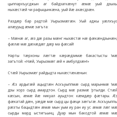
цыппархъусджын аг байдзагкæнут æмæ уый дзых
ныхæстæй чи рафыцынкæна, уый йæ ахæсдзæн.
Раздæр бар радтой Уырызмæгæн. Уый аджы уæлхъу
алæууыд æмæ загъта:
– Мæнæ аг, æз дæ разы мæнг ныхæстæ нæ фæкæндзынæн
фæлæ мæ дæхæдæг дæр ма фæсай!
Нарты тæрхоны лæгтæ кæрæдзимæ бакастысты ‘м
загътой: «Нæй, Уырызмæг æй н амбулдзæн!»
Стæй Уырызмæг райдыдта ныхæстæкæнын:
– Æз ардыгæй ацыдтæн Аскъуыппмæ сырд марынмæ ‘м
дзы хорз сырд амардтон. Сырд мæ размæ ‘ртылди. Стæ
кæсын, æмæ йæ никуал ауыдтон: кæмдæр фæтары. Æ
фæкатай дæн, уæдæ мæ сырд цы фæци зæгъгæ. Аскъуыпп
рæзты бацыдтæн æмæ мын уым иу ран иу ус æмæ лæг м
сырды мард ыстигъынц. Дуар мын бакодтой æмæ м