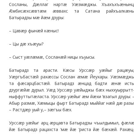
Сосланы, Дæллаг нартæ Уæзмæджы. Хъахъхъæнынц
Æмбисæхсæвтæм æввахс та Сатана райхъалкæн
Батырадзы мæ йæм дзуры:
– Цавæр фынæй кæныс!
– Цы дæ хъæуы?
– Сыст уæлæмæ, Сосланæй ницы хъуысы.
Батырадз та арасти. Кæсы Урссæр уæйыг рацæуы
Уæргъбастæй рахæссы Сослан æмæ Йеухары. Уæзмæдж
та фæсарцбастæй. Батырадз æнцад бадти æнæ ист
дзургæйæ дурыл. Уæд Урссæр уæйыджы бæх ныххуыррытт
ныффуттытæласта. Урссæр уæйыг æм йæхи ‘взагыл дзуры: 
Абыр размæ, Хæмыцы фырт Батырадз мыййаг нæй дæ разы
– Растдæр уый у,– зæгъы бæх.
Урссæр уæйыг арц æрцавта Батырадзы чъылдымыл, фæл
йæ Батырадз рацахста ‘мæ йæ ‘риста йæ бæхæй. Рахæц