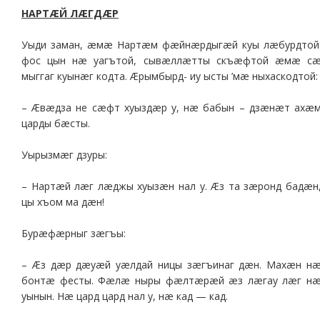
НАРТÆЙ ЛÆГДÆР
Уыди заман, æмæ Нартæм фæйнæрдыгæй куы лæбурдтой
фос цын нæ уагътой, сывæллæтты скъæфтой æмæ с
мыггаг куынæг кодта. Æрымбырд- иу ысты ’мæ ныхаскодтой:
– Æвæдза не сæфт хуыздæр у, нæ бабын – дзæнæт ахæ
царды бæсты.
Уырызмæг дзуры:
– Нартæй лæг лæджы хуызæн нал у. Æз та зæронд бадæн
цы хъом ма дæн!
Бурæфæрныг зæгъы:
– Æз дæр дæуæй уæлдай ницы зæгъинаг дæн. Махæн н
бонтæ фесты. Фæлæ ныры фæлтæрæй æз лæгау лæг н
уынын. Нæ цард цард нал у, нæ кад — кад.