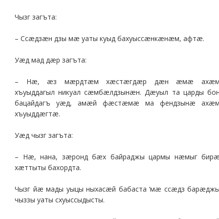
Чызг загъта:
– Ссæдзæн дзы мæ уаты куыд бахуыссæнкæнæм, афтæ.
Уæд мад дæр загъта:
– Нæ, æз мæрдтæм хæстæгдæр дæн æмæ ахæ
хъуыддагыл никуал сæмбæлдзынæн. Дæуыл та царды бо
бацайдагъ уæд, амæй фæстæмæ ма фендзынæ ахæ
хъуыддæгтæ.
Уæд чызг загъта:
– Нæ, нана, зæронд бæх байраджы цармы нæмыг бир
хæттыты бахордта.
Чызг йæ мады уыцы ныхасæй бабаста ‘мæ ссæдз барæдж
чыззы уаты схуыссыдысты.