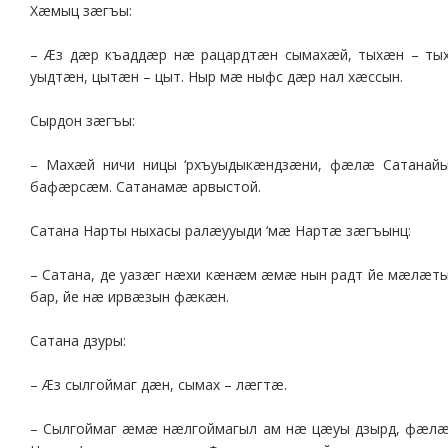
Хæмыц зæгъы:
– Æз дæр къаддæр нæ рацардтæн сымахæй, тыхæн – ты
уыдтæн, цытæн – цыт. Ныр мæ ныфс дæр нал хæссын.
Сырдон зæгъы:
– Махæй ничи ницы ‘рхъуыдыкæндзæни, фæлæ Сатанай
бафæрсæм. Сатанамæ арвыстой.
Сатана Нарты ныхасы ралæууыди ‘мæ Нартæ зæгъынц:
– Сатана, де уазæг нæхи кæнæм æмæ нын радт йе мæлæт
бар, йе нæ ирвæзын фæкæн.
Сатана дзуры:
– Æз сылгоймаг дæн, сымах – лæгтæ.
– Сылгоймаг æмæ нæлгоймагыл ам нæ цæуы дзырд, фæл