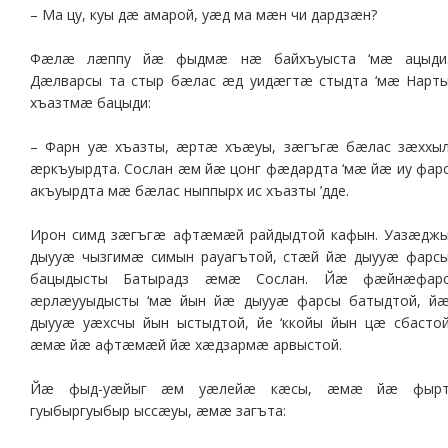
– Ма цу, куы дæ амарой, уæд ма мæн чи дардзæн?
Фæлæ лæппу йæ фыдмæ нæ байхъуыста ‘мæ ацыди
Дæлварсы та стыр бæлас æд уидæгтæ стыдта ‘мæ Нарт
хъазтмæ бацыди:
– Фарн уæ хъазты, æртæ хъæуы, зæгъгæ бæлас зæххы
æркъуырдта. Сослан æм йæ цонг фæдардта ‘мæ йæ иу фар
акъуырдта мæ бæлас ныппырх ис хъазты ’дде.
Ирон симд зæгъгæ афтæмæй райдыдтой кафын. Уазæдж
дыууæ чызгимæ симын рауагътой, стæй йæ дыууæ фарс
бацыдысты Батырадз æмæ Сослан. Йæ фæйнæфар
æрлæууыдысты ‘мæ йын йæ дыууæ фарсы батыдтой, й
дыууæ уæхсчы йын ыстыдтой, йе ‘ккойы йын цæ сбасто
æмæ йæ афтæмæй йæ хæдзармæ арвыстой.
Йæ фыд-уæйыг æм уæлейæ кæсы, æмæ йæ фыр
гуыбыргуыбыр ыссæуы, æмæ загъта: