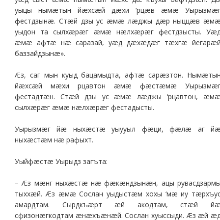
уыцы нымæтын йæхсæй дæхи ‘рцæв æмæ Уырызмæ
фестдзынæ. Стæй дзы ус æмæ лæджы дæр ныццæв æм
уыдон та сылхæрæг æмæ нæлхæрæг фестдзысты. Уæ
æмæ афтæ нæ саразай, уæд дæхæдæг тæхгæ йегарæ
баззайдзынæ».
Æз, саг мын куыд бацамыдта, афтæ сарæзтон. Нымæты
йæхсæй мæхи рцавтон æмæ фæстæмæ Уырызмæ
фестадтæн. Стæй дзы ус æмæ лæджы ‘рцавтон, æм
сылхæрæг æмæ нæлхæрæг фестадысты.
Уырызмæг йæ ныхæстæ уыууыл фæци, фæлæ аг й
ныхæстæм нæ рафыхт.
Уыйфæстæ Уырыдз загъта:
– Æз мæнг ныхæстæ нæ фæкæндзынæн, ацы рувасдзарм
тыххæй. Æз æмæ Сослан уыдыстæм хохы ‘мæ иу тæрхъу
амардтам. Сырдкъæрт æй акодтам, стæй й
сфизонæгкодтам æнæхъæнæй. Сослан хуыссыди. Æз æй æ