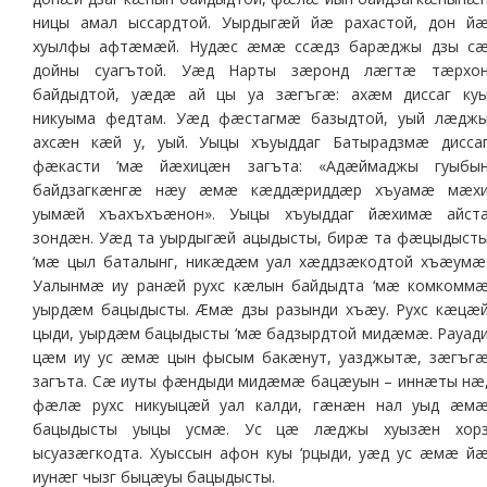
ницы амал ыссардтой. Уырдыгæй йæ рахастой, дон й
хуылфы афтæмæй. Нудæс æмæ ссæдз барæджы дзы с
дойны суагътой. Уæд Нарты зæронд лæгтæ тæрхо
байдыдтой, уæдæ ай цы уа зæгъгæ: ахæм диссаг ку
никуыма федтам. Уæд фæстагмæ базыдтой, уый лæдж
ахсæн кæй у, уый. Уыцы хъуыддаг Батырадзмæ дисса
фæкасти ‘мæ йæхицæн загъта: «Адæймаджы гуыбы
байдзагкæнгæ нæу æмæ кæддæриддæр хъуамæ мæх
уымæй хъахъхъæнон». Уыцы хъуыддаг йæхимæ айст
зондæн. Уæд та уырдыгæй ацыдысты, бирæ та фæцыдыст
‘мæ цыл баталынг, никæдæм уал хæддзæкодтой хъæумæ
Уалынмæ иу ранæй рухс кæлын байдыдта ‘мæ комкомм
уырдæм бацыдысты. Æмæ дзы разынди хъæу. Рухс кæцæ
цыди, уырдæм бацыдысты ‘мæ бадзырдтой мидæмæ. Рауад
цæм иу ус æмæ цын фысым бакæнут, уазджытæ, зæгъг
загъта. Сæ иуты фæндыди мидæмæ бацæуын – иннæты нæ
фæлæ рухс никуыцæй уал калди, гæнæн нал уыд æм
бацыдысты уыцы усмæ. Ус цæ лæджы хуызæн хор
ысуазæгкодта. Хуыссын афон куы ‘рцыди, уæд ус æмæ й
иунæг чызг быцæуы бацыдысты.