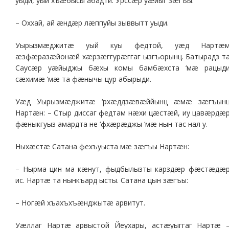
уыди, уый хъæбысы абадти. Урссæр уæйыг зæгъы:
– Оххай, ай æндæр лæппуйы зыввытт уыди.
Уырызмæджитæ уый куы федтой, уæд Нартæ
æзфæразæйонæй хæрзæггурæггаг ызгъорынц. Батырадз т
Саусæр уæйыджы бæхы комы бамбæхста ‘мæ рацыд
сæхимæ ‘мæ та фæнычы цур абырыди.
Уæд Уырызмæджитæ ‘рхæддзæвæййынц æмæ зæгъын
Нартæн: – Стыр диссаг федтам нæхи цæстæй, иу цавæрдæ
фæныкгуыз амардта не ‘фхæрæджы ‘мæ нын тас нал у.
Ныхæстæ Сатана фехъуыста мæ зæгъы Нартæн:
– Нырма цин ма кæнут, фыдбылызты карздæр фæстæдæ
ис. Нартæ та нынкъард ысты. Сатана цын зæгъы:
– Ногæй хъахъхъæнджытæ арвитут.
Уæллаг Нартæ арвыстой Йеухары, астæуыггаг Нартæ 