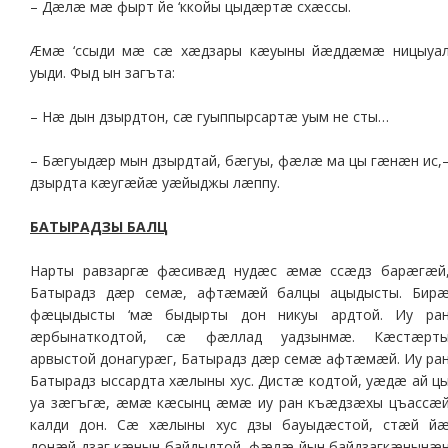
– Дæлæ мæ фырт йе ‘ккойы цыдæртæ схæссы.
Æмæ ‘ссыди мæ сæ хæдзары кæуыны йæддæмæ ницыуа
уыди. Фыд ын загъта:
– Нæ дын дзырдтон, сæ гуыппырсартæ уым не сты…
– Бæгуыдæр мын дзырдтай, бæгуы, фæлæ ма цы гæнæн ис,
дзырдта кæугæйæ уæйыджы лæппу.
БАТЫРАДЗЫ БАЛЦ
Нарты равзаргæ фæсивæд нудæс æмæ ссæдз барæгæй
Батырадз дæр семæ, афтæмæй балцы ацыдысты. Бир
фæцыдысты ‘мæ быдырты дон никуы ардтой. Иу ра
æрбынаткодтой, сæ фæллад уадзынмæ. Кæстæрт
арвыстой донагурæг, Батырадз дæр семæ афтæмæй. Иу ра
Батырадз ыссардта хæлыны хус. Дистæ кодтой, уæдæ ай ц
уа зæгъгæ, æмæ кæсынц æмæ иу ран къæдзæхы цъассæ
калди дон. Сæ хæлыны хус дзы бауыдæстой, стæй й
донæй дзаг кæнын байдыдтой, фæлæ йын байдзагкæнынæ