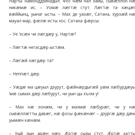
Нарты ’намонддзинадыл. Фос нæм нал зайы, сывæллон н
никæмæ ис. – Уомæ лæгтæ стут. Лæгтæ та хæцæ
вæййынц, уынаг ысты. – Мах де уазæг, Сатана, хурхæй н
мауал мар, фæлæ исты хос. Сатана фæрсы:
– Уе ‘хсæн чи лæгдæр у, Нартæ?
– Лæгтæ негасдæр ыстæм.
– Лæгæй лæгдæр та?
– Неппæт дæр.
– Уæдæ ма цæуыл дзурут, фæйнæрдыгæй уæм лæбурдæу
‘мæ сымах дæр лæбурут, чи уын цы хъом у!
– Мах нæ зонæм, чи у махмæ лæбурæг, чи у н
сывæллæтты давæг, нæ фосы фæкæнæг – дзургæ дæр дæ
уымæн кæнæм.
– Уый зын арæн нæу. Æртæ сыхы стут. Æртæ хатт