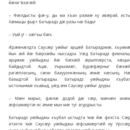
йæхи ‘взагæй:
– Фæлдысты фæ-у, ды ма къах размæ ку авæрай, ист
Хæмыцы фырт Батырадз дæ разы нæ бады!
– Уый у! – зæгъы бæх.
Æрæвнæлдта Саусæр уæйыг арцæй Батырадзмæ, хъуам
йын æй йæ бæрзæйы ныссадза. Уæд Батырадз февналы
арцимæ уæйыджы йæ бæхæй æрыппæрста, хæцы
байдыдтой. Ацæ, Уырызмæг, Бурæфæрныг бæхæ
рагæпласынц, сæхи бааууонкæнынц æмæ кæсынц. Н
базыдтой Батырадзы. Батырадз уæйыджы къуба
ыстонынмæ хъавыд, уæд æм Саусæр уæйыг дзуры:
– Мæн марыс, фæлæ додой дæ сæр, мæнæн ахæ
æфсымæртæ ис æмæ мын мæ туг агурдзысты.
Батырадз уæйыджы къубал ыстыдта ‘мæ йæ фехста. Сæ
атахти ‘мæ Саусæр уæйыджы æфсымæртæй иу Урссæ