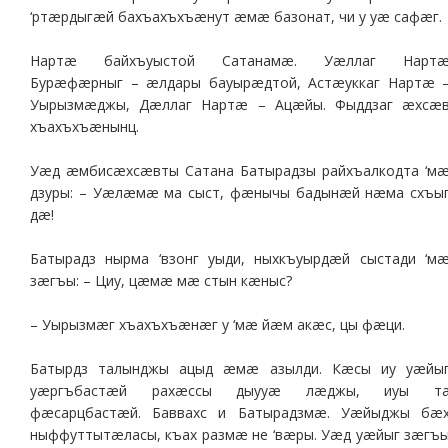
‘ртæрдыгæй бахъахъхъæнут æмæ базонат, чи у уæ сафæг.
Нартæ байхъуыстой Сатанамæ. Уæллаг Нарт
Бурæфæрныг – æлдары бауырæдтой, Астæуккаг Нартæ 
Уырызмæджы, Дæллаг Нартæ – Ацæйы. Фыддзаг æхсæ
хъахъхъæнынц.
Уæд æмбисæхсæвты Сатана Батырадзы райхъалкодта ‘м
дзуры: – Уæлæмæ ма сыст, фæнычы бадынæй нæма схъы
дæ!
Батырадз нырма ‘взонг уыди, ныхкъуырдæй сыстади ‘м
зæгъы: – Циу, цæмæ мæ стын кæныс?
– Уырызмæг хъахъхъæнæг у ‘мæ йæм акæс, цы фæци.
Батырдз талынджы ацыд æмæ азылди. Кæсы иу уæйы
уæргъбастæй рахæссы дыууæ лæджы, иуы т
фæсарцбастæй. Баввахс и Батырадзмæ. Уæйыджы бæ
ныффуттытæласы, къах размæ не ‘вæры. Уæд уæйыг зæгъ