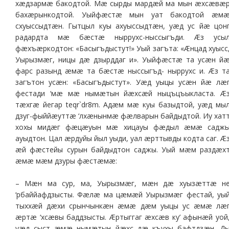
хæдзармæ бакодтой. Мæ сырды мардæй ма мын æхсæвæ
бахæрынкодтой. Уыйфæстæ мын уат бакодтой æм
схуыссыдтæн. Гытцыл куы ахуыссыдтæн, уæд ус йæ цон
радардта мæ бæстæ ныррухс-ныссыгъди. Æз усы
фæхъæркодтон: «Басыгъдыстут!» Уый загъта: «Æнцад хуысс
Уырызмæг, ницы дæ дзырддаг и». Уыйфæстæ та усæн й
фарс разынд æмæ та бæстæ ныссыгъд- ныррухс и. Æз т
загътон усæн: «Басыгъдыстут». Уæд уыцы усæн йæ лæ
фестади ‘мæ мæ нымæтын йæхсæй ныцъцъыкласта. Æ
тæхгæ йегар teqr`dr8m. Адæм мæ куы базыдтой, уæд мы
дзуг-фыййæуттæ ‘лхæнынмæ фæлварын байдыдтой. Иу хат
хохы мидæг фæцæуын мæ хицауы фæдыл æмæ садж
ауыдтон. Цал æрдуйы йыл уыди, уал æрттывды кодта саг. Æ
æй фæстейы сурын байдыдтон саджы. Уый мæм раздæх
æмæ мæм дзуры фæстæмæ:
– Мæн ма сур, ма, Уырызмæг, мæн дæ хуызæттæ н
‘рбаййафдзысты. Фæлæ ма цæмæй Уырызмæг фестай, уы
тыххæй дæхи срынчынкæн æмæ дæм уыцы ус æмæ лæ
æртæ ‘хсæвы баддзысты. Æртыггаг æхсæв ку’ афынæй уой
уæд сыст æмæ нымæтын йæхс дæ къухы бафтдзæн. Д