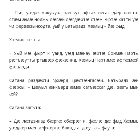
– Гъе, уæдæ макуыуал зæгъут афтæ: негас дæр лæгт
стæм æмæ ноджы лæгæй лæгдæртæ стæм. Æртæ хатты у
чи фервæзынкодта, уый у Батырадз, Хæмыц – йæ фыд.
Хæмыц зæгъы:
– Уый мæ фырт к’ уаид, уæд мæнау æртæ бонмæ Нарт
рæгъæутты ‘ртывæр фæкæнид, Хæмыц Нартимæ афтæмæ
фæцарди.
Сатана раздæхти ‘фхæрд цæстæнгасæй. Батырадз æ
фæрсы: – Цæуыл æнкъард æмæ сагъæссаг дæ, зæгъ мы
æй?
Сатана загъта:
– Дæ лæгдзинад бæргæ сбæрæг и, фæлæ дæ фыд Хæмы
уæддæр мæн æфхæргæ бакодта, дæу та – фаугæ.