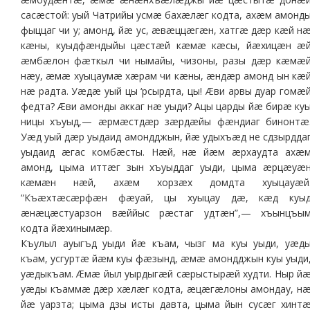
сасæстой: уый Чатрийы усмæ бахæлæг кодта, ахæм амонд
фыццаг чи у; амонд, йæ ус, æвæццæгæн, хатгæ дæр кæй н
кæны, куыдфæндыйы цæстæй кæмæ кæсы, йæхицæн æ
æмбæлон фæткыл чи нымайы, чизоны, разы дæр кæмæ
нæу, æмæ хуыцаумæ хæрам чи кæны, æндæр амонд ын кæ
нæ радта. Уæдæ уый цы ‘рсырдта, цы! Æви арвы дуар гомæ
федта? Æви амонды аккаг нæ уыди? Ацы царды йæ бирæ ку
ницы хъуыд,— æрмæстдæр зæрдæйы фæндиаг бинонтæ
Уæд уый дæр уыдаид амондджын, йæ удыхъæд не сдзырдда
уыдаид æгас комбæсты. Нæй, нæ йæм æрхаудта ахæ
амонд, цыма иттæг зын хъуыддаг уыди, цыма æрцæуæ
кæмæн нæй, ахæм хорзæх домдта хуыцауæй
“Къæхтæсæрфæн фæуай, цы хуыцау дæ, кæд куы
æнæцæстуарзон вæййыс рæстаг удтæн”,— хъынцъы
кодта йæхинымæр.
Къулыл ауыгъд уыди йæ къам, чызг ма куы уыди, уæд
къам, усгуртæ йæм куы фæзынд, æмæ амондджын куы уыди
уæдыкъам. Æмæ йыл уырдыгæй сæрыстырæй худти. Ныр й
уæды къаммæ дæр хæлæг кодта, æцæгæлоны амондау, н
йæ уарзта; цыма дзы исты давта, цыма йын сусæг хинт