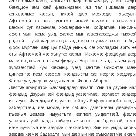
æнхъæлмæ кæсы, алысахат дæр æнхъæлцау у, йæ сæф
бæлццон æм кæй фæзындзæн. Æз та? Никæмæ дæ
æнхъæлмæ кæсын, никæй дæр мæхæдæг хъæуын
Афтæмæй та алы куыстмæ искæй къухмæ æнхъæлм
кæсын: суг ласынмæ, хоскæрдынмæ, хойрагмæ. Пенсий
афон мын нæма уыд, фæлæ мын æвæгæсæджы тыххæ
радтой — уый дæр мын цалырдæмты хъуамæ аххæсса. Ац
фосы муртæй дæр цы пайда уынын, сæ холладжы аргъ н
сты. Афтæмæй мæ хъиутæ хæрын. Искæмæ фæцæуын дæ
ма мæ цахъæнæн кæм фидауы. Ныр сонт чындзытæм дæ
зулдзæстæй куы кæсынц, уæд цæттæ бинонтæ мæ
цингæнгæ кæм сæфсин кæндзысты сæ нæргæ хæдзары
Фæлæ уæддæр ахъуыды кæнон. Фенон. Абарон.
Лæгтæ агуырдтой бæлвырддæр дзуапп. Уыи та дзурын на
фæндыд. Дзурын æй фæндыд уазæгимæ, æрмæст æндæ
истæуыл. Фæндыди йæ, уазæг æй куы бафарстаид йæ цард
хабæрттæй, йæ мойæ, йæ сабийы дзæгъæлы уæзæдж
къæйыл цæмæн ныууагъта, æппæт уыдæттæй, фæл
уазæджы уый царды хабæрттæ иттæг не ‘ндæвтой, æм
йæм иучысыл йæ зæрдæ фæхъæбæр. Зын ын уыди, хион
зæрдæ кæмæ бадардта, уый дæр ын йæ хъысмæтмæ ахæм