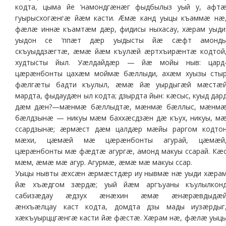
кодта, цыма йе ‘намондгæнæг фыдбылыз уый у, афт
гуырысхогæнгæ йæм касти. Æмæ канд уыцы къаммæ нæ
фæлæ иннæ къамтæм дæр, фидисы ныхасау, хæрам уыди
уыдон се ‘ппæт дæр уыдысты йæ сæфт амонд
скъуыддзæгтæ, æмæ йæм къулæй æртхъирæнтæ кодтой
худтысты йыл. Уæлдайдæр — йæ мойы ныв: цард
цæрæнбонты цахæм моймæ бæллыди, ахæм хуызы сты
фæлгæты бадти къулыл, æмæ йæ уырдыгæй мæстæ
мардта, фыдаудæн ыл кодта; дзырдта йын: кæсыс, куыд дар
дæм дæн?—мæнмæ бæллыдтæ, мæнмæ бæллыс, мæнм
бæлдзынæ — никуы мæм баххæсдзæн дæ къух, никуы, м
ссардзынæ; æрмæст дæм цалдæр мæйы раргом кодто
мæхи, цæмæй мæ цæрæнбонты агурай, цæмæй
цæрæнбонты мæ фæдтæ агургæ, амонд макуы ссарай. Кæ
мæм, æмæ мæ агур. Агурмæ, æмæ мæ макуы ссар.
Уыцы нывты æхсæн æрмæстдæр иу нывмæ нæ уыди хæра
йæ хъæдгом зæрдæ; уый йæм аргъуаны къулылкон
сабизæдау æдзух æнæхин æмæ æнæрæвдыдæ
æнхъæлцау каст кодта, домдта дзы мады иузæрдыг
хæкъуырццгæнгæ касти йæ фæстæ. Хæрам нæ, фæлæ уыц