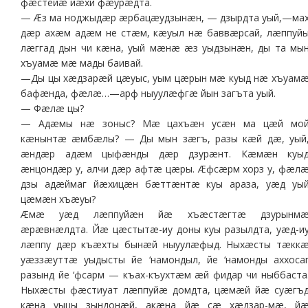
фæстейæ йæхи фæурæдта.
— Æз ма ноджыдæр æрбацæудзынæн, — дзырдта уый,—ма
дæр ахæм адæм не стæм, кæуыл нæ баввæрсай, лæппуй
лæггад дын чи кæна, уый мæнæ æз уыдзынæн, ды та мы
хъуамæ мæ мады баивай.
—Ды цы хæдзарæй цæуыс, уым цæрын мæ куыд нæ хъуам
бафæнда, фæлæ…—арф ныуулæфгæ йын загъта уый.
— Фæлæ цы?
— Адæмы нæ зоныс? Мæ цахъæн усæн ма цæй мо
кæнынтæ æмбæлы? — Ды мын зæгъ, разы кæй дæ, уый
æндæр адæм цыфæнды дæр дзурæнт. Кæмæн куы
æнцондæр у, алчи дæр афтæ цæры. Æфсæрм хорз у, фæл
дзы адæймаг йæхицæн бæттæнтæ куы араза, уæд уы
цæмæн хъæуы?
Æмæ уæд лæппуйæн йæ хъæстæгтæ дзурынм
æрæвнæлдта. Йæ цæстытæ-иу доны куы разылдта, уæд-и
лæппу дæр къæхты бынæй ныуулæфыд. Ныхæсты тæкк
уæззæуттæ уыдысты йе ‘намондыл, йе ‘намонды аххоса
разынд йе ‘фсарм — къах-къухтæм æй фидар чи ныббаста
Ныхæсты фæстиуат лæппуйæ домдта, цæмæй йæ суæгъ
кæна уыцы зындонæй, акæна йæ сæ хæдзар-мæ, й