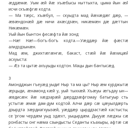
æддæмæ. Уым æй йæ хъæбысы ныттыхта, цыма йын æ
исчи скъæфгæ кодта.
— Ма тæрс, хъæбул, — скуыдта мад йæхæдæг дæр, 
æвæндонæй дæ ничи ахæсдзæн, никæмæн дæ дæттын
Никæмæн.
Уый йын бынтон фесæфта йæ зонд:
—Нæ! Нæ!—богъ-богъ кодта.—Уæддæр йæ фæст
алидздзынæн.
Мад æм, джихтæгæнгæ, бакаст, стæй йæ йæхицæ
асхуыста:
— Æз та цытæ ахъуыды кодтон. Мацы дын бантысæд.
3
Амондджын гъеуæд уыди! Ныр та ма цы? Ныр æм курджыт
æрцыди, æнамонд кæй у, уый тыххæй. Хъæуы æгъдау ын
æвдисæн: йæ хæдзарæй дæрддзæфгомау батыгуыр ст
устытæ æмæ дам-дум кодтой. Алчи дæр сæ цæуылдæрт
дзырдта зæрдиагхуызæй, уæддæр цырддзастæй кастысты
се ‘ргом чердæм уыд здæхт, уыцырдæм. Дыууæ лæджы с
ронбасты онг нæма сзындысты Седанты къахыры, афтæ с