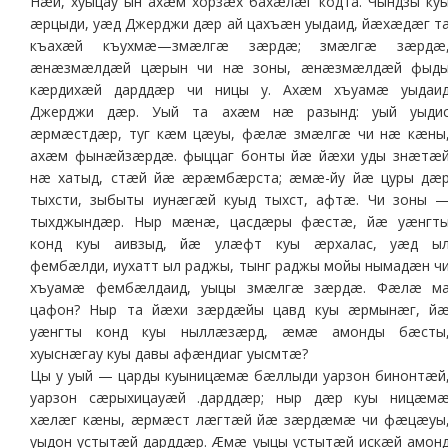
Нæй, хуыцау ын ахæм хорзæх бахæлæг кодта. Чындзы ку
æрцыди, уæд Джерджи дæр ай цахъæн уыдаид, йæхæдæг т
къахæй къухмæ—змæлгæ зæрдæ; змæлгæ зæрдæ
æнæзмæлдæй цæрын чи нæ зоны, æнæзмæлдæй фыд
кæрдихæй дарддæр чи ницы у. Ахæм хъуамæ уыдаи
Джерджи дæр. Уый та ахæм нæ разынд: уый уыди
æрмæстдæр, туг кæм цæуы, фæлæ змæлгæ чи нæ кæны
ахæм фынæйзæрдæ. фыццаг бонты йæ йæхи уды знæтæ
нæ хатыд, стæй йæ æрæмбæрста; æмæ-йу йæ цуры дæ
тыхсти, зыбыты иунæгæй куыд тыхст, афтæ. Чи зоны 
тыхджындæр. Ныр мæнæ, цасдæры фæстæ, йæ уæнгт
конд куы аивзыд, йæ улæфт куы æрхалас, уæд ы
фембæлди, иухатт ыл раджы, тынг раджы мойы нымадæн ч
хъуамæ фембæлдаид, уыцы змæлгæ зæрдæ. Фæлæ м
цафон? Ныр та йæхи зæрдæйы цавд куы æрмынæг, й
уæнгты конд куы ныллæзæрд, æмæ амонды бæсты
хуыснæгау куы давы афæндиаг уысмтæ?
Цы у уый — царды куыницæмæ бæллыди уарзон бинонтæй
уарзон сæрыхицауæй .дарддæр; ныр дæр куы ницæм
хæлæг кæны, æрмæст лæгтæй йæ зæрдæмæ чи фæцæуы
уыдон устытæй дарддæр. Æмæ уыцы устытæй искæй амон