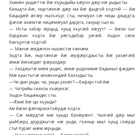
Уымæн уыдæттæ йæ хъуыдыйы кæрон дæр нæ уыдысты:
базыдта йæ, ныртæккæ дæр ма йæ фыдгой кодтой — й
бацыдæй æгæр ныхъхъус сты, ничиуал сæ ницы дзырдта
фæлæ ахæмтæ ницæмæуал дардта, сахуыр сыл ис.
— Исты хабар æрцыд, куыд хъусæй лæуут? — йæхи сы
барджын кодта йæ уæгъдибар уагæй. Уыдон сæх
бакъултæ кодтой:
— Мæнæ æвдæлон ныхæстæ кæнæм.
Зыдта йæ, ныртæккæ йæ æрфæрсдзысты йæ уазæгæй
æмæ йæхæдæг фæраздæр:
— Уазджытæ мæм уыдис, æмæ уыдонимæ бадыныл фæдæн
Мæ куыстытæ æнæкондæй баззадысты.
—Чи дын уыди, чи, уыцы уазæг?—бафарстой йæ.
— Чатрийы сиахсы хъæуккаг.
Уыдон бацымыдис сты.
—Æмæ йæ цы хъуыди?
Ам йæхи фæпарахатзæрдæ кодта:
— Сæ мæрдтæ мæ куыдз бахæрæнт. Чызгæй дæр мы
уыйбæрц дзурджытæ нæ уыди, гъеныр мыл куыд сзæрд
сты! Курæг мæм æрцыди.
— Уыцы æвзонг лæг? — бадис кодтой.