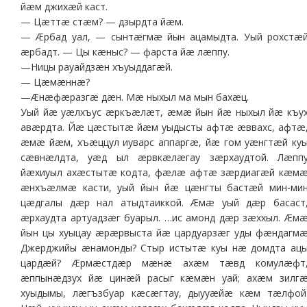
йæм джихæй каст.
— Цæттæ стæм? — дзырдта йæм.
— Æрбад уал, — сынтæгмæ йын ацамыдта. Уый рохстæ
æрбадт. — Цы кæныс? — фарста йæ лæппу.
—Ницы рауайдзæн хъуыддагæй.
— Цæмæннæ?
—Æнæфæразгæ дæн. Мæ ныхыл ма мын бахæц.
Уый йæ уæлхъус æркъæлæт, æмæ йын йæ ныхыл йæ къу
авæрдта. Йæ цæстытæ йæм уыдысты афтæ æввахс, афтæ
æмæ йæм, хъæццул иуварс аппаргæ, йæ гом уæнгтæй ку
сæвнæлдта, уæд ыл æрвкæлæгау зæрхаудтой. Лæпп
йæхиуыл ахæстытæ кодта, фæлæ афтæ зæрдиагæй кæм
æнхъæлмæ касти, уый йын йæ цæнгты бастæй мин-ми
цæдгалы дæр нал атыдтаиккой. Æмæ уый дæр басаст
æрхаудта артуадзæг буарыл. …ис амонд дæр зæххыл. Æм
йын цы хуыцау æрæрвыста йæ цардуарзæг уды фæндагм
Джерджийы æнамонды? Стыр истытæ куы нæ домдта ац
цардæй? Æрмæстдæр мæнæ ахæм тæвд комулæфт
æппынæдзух йæ цинæй расыг кæмæн уай; ахæм зилг
хуыдымы, лæгъзбуар кæсæгтау, дыууæйæ кæм тæлфой