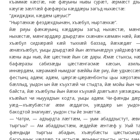
къаммæ кæсгæ, нæ фæуыны нывы сурæт, æрмæст дз
кæугæ зæлтæй фæфæрсы кæддæры загъд ныхæстæ:
“джиджджи, кæдæм цæуыс?”
“Ныртæккæ фездæхдзынæн, хъæбул, ныртæккæ”.
йæ риуы фæкæуынц кæддæры загъд ныхæстæ, мæн
ныхæстæ, мæнгарддæр дзырдтæн скæнæн кæмæн нæй, й
хъæбул сидзæрæй кæй тыххæй баззад, йæхæдæг 
æнæхъæбул, уыцы дзырдтæй йын æппынæдзух уайдзæфт
кæны ацы ныв, йæ цæстмæ йын сæ дары. Æмæ стыхсы, н
бафæразы сабизæды цæстæнгасмæ кæсын, азил
иннæрдæм, хæрамæй нымдзаг вæййы йæ риу, йæ удхæссæ
фестынц адæм; адæм, цæргæ-цæрæнбонты цьы хæрзтæ
бæллыд, уыдон ын йæ къухтæй чи стыдта, йæ мойы йын ч
байста, йæ хъæбулы йын йæхи къухæй дзæгъæл уæзæдж
къæйыл чи ныууадзын кодта, уыцы адæм. Чи-фæнды дæ
уæд—хъæубæстаг æви æддагон, уæддæр ын уыдо
бакодтой знагиуæг, уыдон сты йе знæгтæ.
— Чатри, — адзырдта лæгтæм, — уым абаддзыстут, æв
тыргъы? — Ам абаддзыстæм, æддейæ æнтæф у. Уый т
фæндыди тыргъы абадын, хъæубæсты цæстысынд
басхъауын: уæддæр та истытæ æрымысдзысты, исты дам