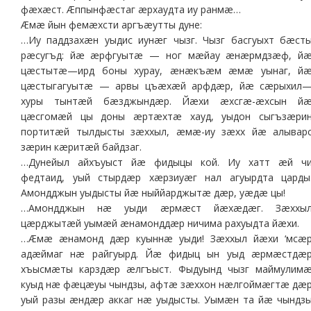
фæхæст. Æппынфæстаг æрхаудта иу ранмæ…
Æмæ йын фемæхсти аргъæутты дуне:
…Иу паддзахæн уыдис иунæг чызг. Чызг басгуыхт бæст
рæсугъд: йæ æрфгуытæ — ног мæйау æнæрмдзæф, й
цæстытæ—ирд боны хурау, æнæкъæм æмæ уынаг, й
цæстыгагуытæ — арвы цъæхæй арфдæр, йæ сæрыхил
хуры тынтæй бæзджындæр. Йæхи æхсгæ-æхсын й
цæсгомæй цы доны æртæхтæ хауд, уыдон сыгъзæри
портитæй тылдысты зæххыл, æмæ-иу зæхх йæ алывар
зæрин кæритæй байдзаг.
…Дунейыл айхъуыст йæ фидыцы кой. Иу хатт æй ч
федтаид, уый стырдæр хæрзиуæг нал агуырдта царды
Амондджын уыдысты йæ ныййарджытæ дæр, уæдæ цы!
…Амондджын нæ уыди æрмæст йæхæдæг. Зæххы
цæрджытæй уымæй æнамонддæр ничима рахуыдта йæхи.
…Æмæ æнамонд дæр куыннæ уыди! Зæххыл йæхи ‘мсæ
адæймаг нæ райгуырд. Йæ фидыц ын уыд æрмæстдæ
хъысмæты карздæр æлгъыст. Фыдуынд чызг маймулим
куыд нæ фæцæуы чындзы, афтæ зæххон нæлгоймæгтæ дæ
уый разы æндæр аккаг нæ уыдысты. Уымæн та йæ чындз