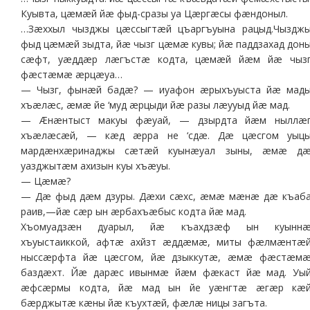
Куывта, цæмæй йæ фыд-сразы уа Цæргæсы фæндоныл.
…Зæххыл чызджы цæссыгтæй цъаргъуына рацыд.Чыздж
фыд цæмæй зыдта, йæ чызг цæмæ кувы; йæ паддзахад дон
сæфт, уæддæр лæгъстæ кодта, цæмæй йæм йæ чыз
фæстæмæ æрцæуа…
— Чызг, фынæй бадæ? — иуафон æрыхъуыста йæ мад
хъæлæс, æмæ йе ‘муд æрцыди йæ разы лæууыд йæ мад.
— Æнæнтыст макуы фæуай, — дзырдта йæм ныллæ
хъæлæсæй, — кæд æрра не ‘сдæ. Дæ цæсгом уыц
мардæнхæринаджы сæтæй куынæуал зыны, æмæ д
уазджытæм ахизын куы хъæуы.
— Цæмæ?
— Дæ фыд дæм дзуры. Дæхи сæхс, æмæ мæнæ дæ къаб
раив,—йæ сæр ын æрбахъæбыс кодта йæ мад.
Хъомуадзæн дуарыл, йæ къахдзæф ын куынн
хъуыстаиккой, афтæ ахйзт æддæмæ, миты фæлмæнтæ
ныссæрфта йæ цæсгом, йæ дзыккутæ, æмæ фæстæм
баздæхт. Йæ дарæс ивынмæ йæм фæкаст йæ мад. Уы
æфсæрмы кодта, йæ мад ын йе уæнгтæ æгæр кæ
бæрджытæ кæны йæ къухтæй, фæлæ ницы загъта.