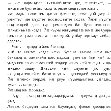
— Дæ цармыдзаг ныттымбылтæ дæ, æнæнтыст, 
æхсызгон бустæ йыл скодта, æмæ хæдзармæ ахызт.
Йæ мады ныхас æм диссаг фæкасти, æмæ уый дæр й
уæнгтыл йæ къухтæ æрсæрфтытæ кодта. Йæхи къухт
ныдзæвдæй дæр ныр цæмæндæр йæ буар æхсызго
æлхысчъытæ кодта. Йæ къухы æнгуылдзтæ æмæ йæ буар
гæмттæ цыма рæсигæ ныккодтой, уыйау æргъиухъæбæ
дардтой.
— Чызг, — дзырдта йæм йæ фыд.
Уый та цинтæ кодта йæхи буарыл. Нырма йæм ны
бахъардта, заманайы цæстыздахаг уæнгтæ йын кæй ис
уыдонæн та æнæмæнгæй æндæр хицау кæй хъæуы. Уыц
æндæр хицау Джерджи кæй хъуамæ уа, ууы
ахъуыдыгæнгæйæ, йæхи къухты ныдзæвдæй фесхъиудта
Йæ æгæнон зæрдæ, йæ риуы къуылдымтæй, уæлдæ
хуынчъытæ кодта.
Йæ мад æм æрбацыд.
— Ацу, — ахæцыд ыл хæдзарæрдæм, — дæумæ дзуры д
фыд.
Æввахс бацæуын сæм нæ бауæндыд, фæлæ дæрддзæ