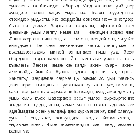
хуыссæны та йæхæдæг абырыд. Уæд ма æнæ уый дæ
хуыздæр конды хицау уыди, йæ буары æууæдтыт
стæмдæр уыдысты, йæ зæрдæйы авналæнтæ— знæтдæр
Сыхæгты усимæ бадтысты хæдзары, афтæмæй сæ
фæзынди уыцы лæппу, йемæ ма — йæхицæй асдæр лæг
Æппындæр сын ницы зыдта — чи сты, кæцæй сты, чи у й
нымудзæг? Нæ сæм æнхъæлмæ касти. Лæппу-мæ т
къæмдзæстыджы митæй æппындæр ницы уыд, йæх
сбарджын кодта хæдзары. Йæ цæстытæ уыдысты гал
къæлæты йæстæ, æмæ сæ калди ахæм хъарм, ахæм
æвиппайды йын йæ буарыл судзгæ арт чи сындзæрста
Уайтагъд, зæрдæйæ сæрмæ цы рæхыс ис, уый фæдис
дзæнгæрæг ныццагъта: уæдта-ма иу хатт, уæдта-ма и
сахат дæ цæнгты хъармæй чи бафсæды, куыд амондджын 
уыцы сылы къах. Цавæрдæр расыг уылæн зыр-зыргæнг
зылди йæ тугдадзинты, æмæ мæсты кодта, адæймагæ
адæймаджы ‘хсæн уæлдæф дæр дуркъæсæрау кæй слæууы
ууыл. “—Уыдзынæ,—аскъуыддзаг кодта йæхинымæр,
уыдзынæ мæн”. Æмæ æрæвнæлдта йæ фæнд æххæс
кæнынмæ.