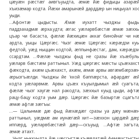
цæуæн рæстæг аивгъуыдта, æмæ йæ фидыцы азарæ
хъизæмар кодта. Йæхи амарынæй дарддæр ын ницыуал хо
уыди.
…Афонтæ цыдысты. Æмæ иухатт чызджы фыд
паддзахадмæ æрха.удта; æгас уæларвбæстæ æмæ зæхх
цъар чи басаста, фæлæ йæхицæн аккаг бинойнаг чи н
ардта, уыцы Цæргæс. Чызг æмæ Цæргæс кæрæдзи ку
федтой, уæд ныццин кодтой, æппынфæстаг, дам, кæрæдз
ссардтам. …Фæлæ чызджы фыд не сразы йæ хъæбул
уæларв бæстæм раттыныл. Уæд цæргæс мæсты цъæхахс
фæкодта, ахæм цъæхахст, ахæм, æмæ арвы авгæмбæрзæ
æрызгъæлди. Чызджы йе ‘ккой баппæрста, афардæг æ
кодта уæларвмæ. Арвы цъæх къуылдымыл æй суагъта
фæлæ чызг хаугæ нал ракодта, зæххыл куыд цыди, афт
рацу-бацу кодта уым дæр. Цæргæс йæ базыртæ сцагът
æмæ афтæ зæгъы:
…— Цалынмæ дæ фыд йæхæдæг сразы уа дæу мæнæ
раттыныл, уæдмæ ам иунæгæй хит—зæххон цардæй дæ
иппæрд, уæларвбæстæй дæр—скъуыд. …Афтæ загъта
æмæ атахт.
…Чызг ныккуыдта. йæ цæссыгтæ къæвдатæй фемæхстысты