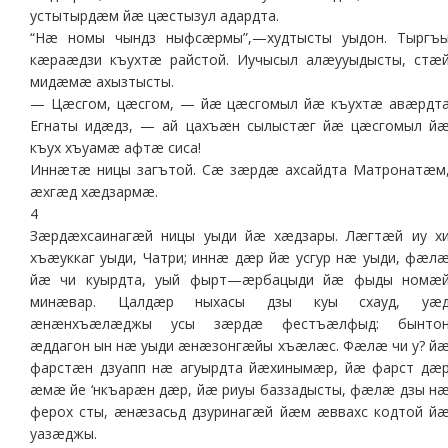
устытырдæм йæ цæстызул адардта.
“Нæ номы чындз ныфсæрмы”,—худтысты уыдон. Тыргъ
кæраæдзи къухтæ райстой. Иучысыл алæууыдысты, стæ
мидæмæ ахызтысты.
— Цæсгом, цæсгом, — йæ цæсгомыл йæ къухтæ авæрдт
Егнаты идæдз, — ай цахъæн сылыстæг йæ цæсгомыл й
къух хъуамæ афтæ сиса!
Иннæтæ ницы загътой. Сæ зæрдæ ахсайдта Матронатæм
æхгæд хæдзармæ.
4
Зæрдæхсаинагæй ницы уыди йæ хæдзары. Лæгтæй иу х
хъæуккаг уыди, Чатри; иннæ дæр йæ усгур нæ уыди, фæл
йæ чи куырдта, уый фырт—æрбацыди йæ фыды номæ
минæвар. Цалдæр ныхасы дзы куы схауд, уæ
æнæнхъæлæджы усы зæрдæ фестъæлфыд: бынто
æддагон ын нæ уыди æнæзонгæйы хъæлæс. Фæлæ чи у? й
фарстæн дзуапп нæ агуырдта йæхинымæр, йæ фарст дæ
æмæ йе ‘нкъарæн дæр, йæ риуы баззадысты, фæлæ дзы н
ферох сты, æнæзасьд дзуринагæй йæм æввахс кодтой й
уазæджы.