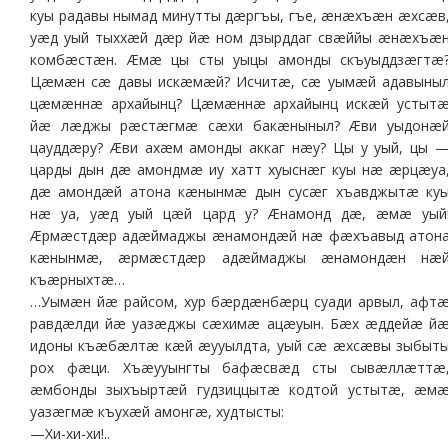
куы радавы нымад минутты дæргъы, гъе, æнæхъæн æхсæв
уæд уый тыххæй дæр йæ ном дзырддаг свæййы æнæхъæ
комбæстæн. Æмæ цы сты уыцы амонды скъуыддзæгтæ
Цæмæн сæ давы искæмæй? Исчитæ, сæ уымæй адавыны
цæмæннæ архайынц? Цæмæннæ архайынц искæй устыт
йæ лæджы рæстæгмæ сæхи бакæныныл? Æви уыдонæ
цауддæру? Æви ахæм амонды аккаг нæу? Цы у уый, цы 
царды дын дæ амондмæ иу хатт хуыснæг куы нæ æрцæуа
дæ амондæй атона кæнынмæ дын сусæг хъавджытæ ку
нæ уа, уæд уый цæй цард у? Æнамонд дæ, æмæ уый
Æрмæстдæр адæймаджы æнамондæй нæ фæхъавыд атон
кæнынмæ, æрмæстдæр адæймаджы æнамондæн нæ
къæрныхтæ…
…Уымæн йæ райсом, хур бæрдæнбæрц суади арвыл, афт
равдæлди йæ уазæджы сæхимæ ацæуын. Бæх æддейæ й
идоны къæбæлтæ кæй æууылдта, уый сæ æхсæвы зыбыт
рох фæци. Хъæууынгты бафæсвæд сты сывæллæттæ
æмбонды зыхъыртæй гудзиццытæ кодтой устытæ, æм
уазæгмæ къухæй амонгæ, худтысты:
—Хи-хи-хи!..