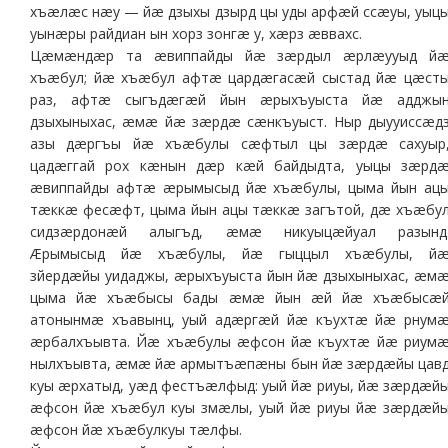
хъæлæс нæу — йæ дзыхы дзырд цы уды арфæй ссæуы, уыц
уынæры райдиан ын хорз зонгæ у, хæрз æввахс.
Цæмæндæр та æвиппайды йæ зæрдыл æрлæууыд й
хъæбул; йæ хъæбул афтæ цардæгасæй сыстад йæ цæст
раз, афтæ сыгъдæгæй йын æрыхъуыста йæ адджы
дзыхыныхас, æмæ йæ зæрдæ сæнкъуыст. Ныр дыууиссæд
азы дæргъы йæ хъæбулы сæфтыл цы зæрдæ сахуыр
цадæггай рох кæнын дæр кæй байдыдта, уыцы зæрд
æвиппайды афтæ æрымысыд йæ хъæбулы, цыма йын ац
тæккæ фесæфт, цыма йын ацы тæккæ загътой, дæ хъæбу
сидзæрдонæй алыгъд, æмæ никуыцæйуал разынд
Æрымысыд йæ хъæбулы, йæ гыццыл хъæбулы, й
зйердæйы уидаджы, æрыхъуыста йын йæ дзыхыныхас, æм
цыма йæ хъæбысы бады æмæ йын æй йæ хъæбысæ
атонынмæ хъавынц, уый адæргæй йæ къухтæ йæ рнум
æрбалхъывта. Йæ хъæбулы æфсон йæ къухтæ йæ риум
нылхъывта, æмæ йæ армытъæпæны бын йæ зæрдæйы цав
куы æрхатыд, уæд фестъæлфыд: уый йæ риуы, йæ зæрдæй
æфсон йæ хъæбул куы змæлы, уый йæ риуы йæ зæрдæй
æфсон йæ хъæбулкуы тæлфы.