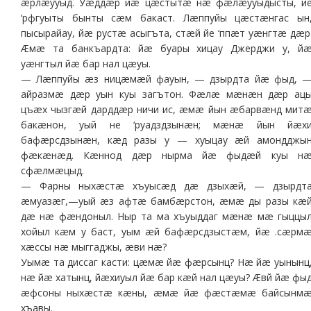
æрлæууыд. Уæддæр йæ цæстытæ нæ фæлæууыдысты, й
‘рфгуыты бынты сæм бакаст. Лæппуйы цæстæнгас ын
пысырайау, йæ рустæ асыгъта, стæй йе ‘ппæт уæнгтæ дæр
Æмæ та банкъардта: йæ буары хицау Джерджи у, й
уæнгтыл йæ бар нал цæуы.
— Лæппуйы æз ницæмæй фауын, — дзырдта йæ фыд, 
айразмæ дæр уын куы загътон. Фæлæ мæнæн дæр ац
цъæх чызгæй дарддæр ничи ис, æмæ йын æбарвæнд мит
бакæнон, уый не ‘руадздзынæн; мæнæ йын йæх
бафæрсдзынæн, кæд разы у — хуыцау æй амондджы
фæкæнæд. Кæннод дæр нырма йæ фыдæй куы н
сфæлмæцыд.
— Фарны ныхæстæ хъуысæд дæ дзыхæй, — дзырдт
æмуазæг,—уый æз афтæ бамбæрстон, æмæ ды разы кæ
дæ нæ фæндоныл. Ныр та ма хъуыддаг мæнæ мæ гыццы
хойыл кæм у баст, уым æй бафæрсдзыстæм, йæ .сæрм
хæссы нæ мыггаджы, æви нæ?
Уымæ та диссаг касти: цæмæ йæ фæрсынц? Нæ йæ уынынц
нæ йæ хатынц, йæхиуыл йæ бар кæй нал цæуы? Æвй йæ фы
æфсоны ныхæстæ кæны, æмæ йæ фæстæмæ байсынм
хъавы.