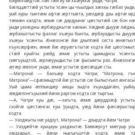
бафиппайдтой. Лæгтæй иу хи хъæуккаг уыди, Чатри.
Бæлццæттæй устыты ‘хсæн цы чъылдых зæххы гæбаз уыди
уый хуры тынтæм афтæ æрттывта, уæлдæф дзы афтæ ир
тæмæн калдта, æмæ сæ дардуынаг цæстытæй сæ бон н
уыди уазæджы æрбæрджытæ кæнын. Уæдмæ дыууæ лæдж
æрбахызтысты фаллаг хъæуы бынты, æрбауадысты дыуу
хъæуы ‘хсæнты. Æнæзонгæ йæ дзыппæй систа æнæтых
къухсæрфæн, æмæ йæ æруæгътытæ кодта йæ цæсгомыл
стæй куыйты рæйд æмæ устыты цымыдисы ‘хсæнт
сивгъуыдтой, æрлæууыдысты сæ фысымты раз. Æнæзонг
æгæр æвзонг уыди, æмæ устытæ фæсæццæ сты.
—Матрона! — бахъæр кодта Чатри; “Матрона, гъ
Матрона”—сфæзмыдтой йæ устытæ сæ былысчъил æнгасы
Уый цыма æппындæр аищы зыдта хъуыддагæн, уыйа
æвдæлонгъуызæй йæхи раргом кодта сæ тыргъы.
—А, Чатри куы дæ, —загьта, æмæ дæрддзæф устыт
схойгæ цæстæнгас куы ‘руыдта, уæд йæхи фæсæрысты
кодта.
— Уазджыты нæ уадзут, Матрона? — дзырдта йæм Чатри.
— Уаздæйтæ хуыцауы уазджытæ. Баввæрсут мæгуыр ус
хæдзарыл, — йæхи ныкъкъултæ кодта, æмæ т