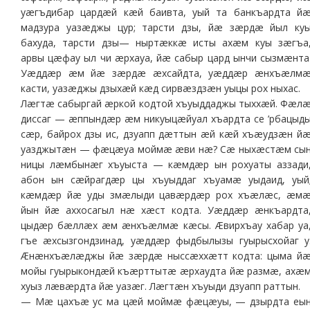
уæгъдибар цардæй кæй баивта, уый та банкъардта й
мадзура уазæджы цур; тарсти дзы, йæ зæрдæ йыл ку
бахуда, тарсти дзы— ныртæккæ исты ахæм куы зæгъа
арвы цæфау ыл чи æрхауа, йæ сабыр цард ынчи сызмæнта
Уæддæр æм йæ зæрдæ æхсайдта, уæддæр æнхъæлм
касти, уазæджы дзыхæй кæд сирвæздзæн уыцы рох ныхас.
Лæгтæ сабыргай æркой кодтой хъуыддаджы тыххæй. Фæл
диссаг — æппындæр æм никуыцæйуал хъардта се ’рбацыд
сæр, байрох дзы ис, дзуапп дæттын æй кæй хъæудзæн й
уазджытæн — фæцæуа моймæ æви нæ? Сæ ныхæстæм сы
ницы лæмбынæг хъуыста — кæмдæр ын рохуаты аззади
абон ын сæйрагдæр цы хъуыддаг хъуамæ уыдаид, уый
кæмдæр йæ уды змæлыди цавæрдæр рох хъæлæс, æм
йын йæ аххосагыл нæ хæст кодта. Уæддæр æнкъардта
цыдæр бæллæх æм æнхъæлмæ кæсы. Æвирхъау хабар уа
гъе æхсызгондзинад, уæддæр фыдбылызы гуырысхойаг у
Æнæнхъæлæджы йæ зæрдæ ныссæххæтт кодта: цыма й
мойы гуырыкондæй къæрттытæ æрхаудта йæ размæ, ахæ
хуыз лæвæрдта йæ уазæг. Лæгтæн хъуыди дзуапп раттын.
— Мæ цахъæ ус ма цæй моймæ фæцæуы, — дзырдта еы