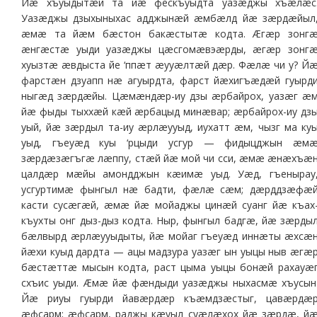
Йæ хъуыдытæй та йæ фескъуыдта уазæджы хъæлæс
Уазæджы дзыхыныхас адджынæй æмбæлд йæ зæрдæйыл
æмæ та йæм бæстон бакæстытæ кодта. Æгæр зонг
æнгæстæ уыди уазæджы цæсгомæвэæрды, æгæр зонг
хуызтæ æвдыста йе ‘ппæт æууæлтæй дæр. Фæлæ чи у? Й
фарстæн дзуапп нæ агуырдта, фарст йæхигъæдæй гуырд
ныгæд зæрдæйы. Цæмæндæр-иу дзы æрбайрох, уазæг æ
йæ фыды тыххæй кæй æрбацыд минæвар; æрбайрох-иу дз
уый, йæ зæрдыл та-иу æрлæууыд, иухатт æм, чызг ма ку
уыд, гъеуæд куы ‘рцыди усгур — фидыцджын æм
зæрдæзæгъгæ лæппу, стæй йæ мой чи сси, æмæ æнæхъæ
цалдæр мæйы амондджын кæимæ уыд. Уæд, гъенырау
усгуртимæ фынгыл нæ бадти, фæлæ сæм; дæрддзæфæ
касти сусæгæй, æмæ йæ мойаджы цинæй суанг йæ къах
къухты онг дыз-дыз кодта. Ныр, фынгыл бадгæ, йæ зæрды
бæлвырд æрлæууыдыты, йæ мойаг гъеуæд иннæты æхсæ
йæхи куыд дардта — ацы мадзура уазæг ын уыцы ныв æгæ
бæстæттæ мысын кодта, раст цыма уыцы бонæй рахауæ
схъис уыди. Æмæ йæ фæндыди уазæджы ныхасмæ хъусын
Йæ риуы гуырди йавæрдæр къæмдзæстыг, цавæрдæ
æфсарм; æфсарм, раджы кæуыл суæлæхох йæ зæрдæ, й