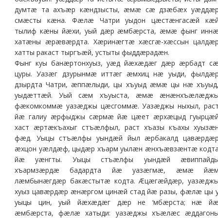
думтæ та ахъæр кæндзысты, æмæ сæ дзæбæх уæддæ
смæсты кæна. Фæлæ Чатри уыдон цæстæнгасæй кæ
тылиф кæны йæхи, уый дæр æмбæрста, æмæ фынг инн
хатæны æрæвæрдта. Хæринæгтæ хæсгæ-хæссын цалдæ
хатты ракаст тыргъæй, устыты фыддæрадæн.
Фынг куы банæртонхуыз, уæд йæхæдæг дæр æрбадт с
цуры. Уазæг дзурынмæ иттæг æмхиц нæ уыди, фылдæ
дзырдта Чатри, æппæлыди, цы хъуыд æмæ цы нæ хъуыд
уыдæттæй. Уый сæм хъуыста, æмæ æнæнхъæлæдж
фæкомкоммæ уазæджы цæсгоммæ. Уазæджы ныхыл, рас
йæ галиу æрфыджы сæрмæ йæ цæет æрхæцыд гуырцæ
хаст æртæкъахыг стъæлфыл, раст хъазы къахы хуызæ
фæд. Уыцы стъæлфы уындæй йыл æрбакалд цавæрдæ
æхцон уæлдæф, цыдæр хъарм уылæн æнхъæвзæнтæ кодт
йæ уæнгты. Уыцы стъæлфы уындæй æвиппайд
хъармзæрдæ бадардта йæ уазæгмæ, æмæ йæ
лæмбынæгдæр бакæстытæ кодта. Æцæгæйдæр, уазæдж
хуыз цавæрдæр æнæргом цинæй стад йæ разы, фæлæ цы 
уыцы цин, уый йæхæдæг дæр не ‘мбæрста; нæ й
æмбæрста, фæлæ хатыди: уазæджы хъæлæс æддагон