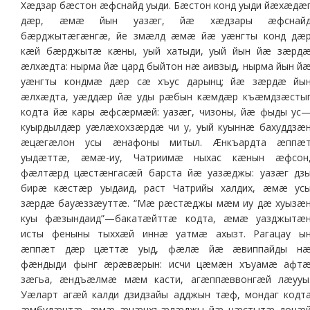
Хæдзар бæстон æфснайд уыди. Бæстон конд уыди йæхæдæ
дæр, æмæ йын уазæг, йæ хæдзары æфснай
бæрджытæгæнгæ, йе змæлд æмæ йæ уæнгты конд дæ
кæй бæрджытæ кæны, уый хатыди, уый йын йæ зæрд
æлхæдта: нырма йæ цард быйтон нæ аивзыд, нырма йын й
уæнгты кондмæ дæр сæ хъус дарынц; йæ зæрдæ йы
æлхæдта, уæддæр йæ уды рæбын кæмдæр къæмдзæсты
кодта йæ кары æфсæрмæй: уазæг, чизоны, йæ фыды ус
куырдылдæр уæлæхохзæрдæ чи у, уый куыннæ бахуддзæ
æцæгæлон усы æнафоны митыл. Æнкъардта æппæ
уыдæттæ, æмæ-иу, Чатриимæ ныхас кæнын æфсон
фæлтæрд цæстæнгасæй барста йæ уазæджы: уазæг дз
бирæ кæстæр уыдаид, раст Чатрийы халдих, æмæ ус
зæрдæ бауæззæуттæ. “Мæ рæстæджы мæм иу дæ хуызæ
куы фæзындаид”—бакатæйттæ кодта, æмæ уазджытæ
исты феныны тыххæй иннæ уатмæ ахызт. Рагацау ы
æппæт дæр цæттæ уыд, фæлæ йæ æвиппайды н
фæндыди фынг æрæвæрын: исчи цæмæн хъуамæ афт
зæгьа, æндъæлмæ мæм касти, агæппæввонгæй лæууы
Уæларт агæй калди дзидзайы адджын тæф, мондаг кодт
æмбудæнтæ, æмæ æнæнхъæлæджы йæ цæстытæ донæ