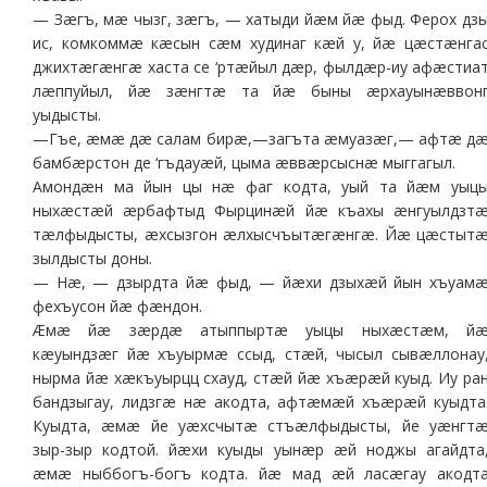
— Зæгъ, мæ чызг, зæгъ, — хатыди йæм йæ фыд. Ферох дз
ис, комкоммæ кæсын сæм худинаг кæй у, йæ цæстæнга
джихтæгæнгæ хаста се ‘ртæйыл дæр, фылдæр-иу афæстиа
лæппуйыл, йæ зæнгтæ та йæ быны æрхауынæввон
уыдысты.
—Гъе, æмæ дæ салам бирæ,—загъта æмуазæг,— афтæ д
бамбæрстон де ‘гъдауæй, цыма æввæрсыснæ мыггагыл.
Амондæн ма йын цы нæ фаг кодта, уый та йæм уыц
ныхæстæй æрбафтыд Фырцинæй йæ къахы æнгуылдзт
тæлфыдысты, æхсызгон æлхысчъытæгæнгæ. Йæ цæстыт
зылдысты доны.
— Нæ, — дзырдта йæ фыд, — йæхи дзыхæй йын хъуам
фехъусон йæ фæндон.
Æмæ йæ зæрдæ атыппыртæ уыцы ныхæстæм, й
кæуындзæг йæ хъуырмæ ссыд, стæй, чысыл сывæллонау
нырма йæ хæкъуырцц схауд, стæй йæ хъæрæй куыд. Иу ра
бандзыгау, лидзгæ нæ акодта, афтæмæй хъæрæй куыдта
Куыдта, æмæ йе уæхсчытæ стъæлфыдысты, йе уæнгт
зыр-зыр кодтой. йæхи куыды уынæр æй ноджы агайдта
æмæ ныббогъ-богъ кодта. йæ мад æй ласæгау акодт