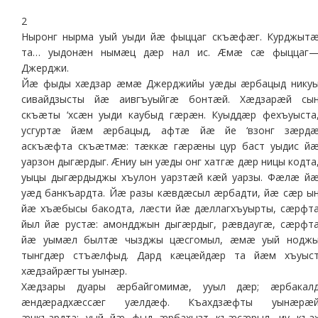
2
Ныронг нырма уый уыди йæ фыццаг скъæфæг. Курджыт
та… уыдонæн нымæц дæр нал ис. Æмæ сæ фыццаг
Джерджи.
Йæ фыды хæдзар æмæ Джерджийы уæды æрбацыд нику
сивайдзысты йæ аивгъуыйгæ бонтæй. Хæдзарæй сы
скъæты ‘хсæн уыди каубыд гæрæн. Куыддæр фехъуыста
усгуртæ йæм æрбацыд, афтæ йæ йе ‘взонг зæрд
аскъæфта скъæтмæ: тæккæ гæрæны цур баст уыдис й
уарзон дыгæрдыг. Æниу ын уæды онг хатгæ дæр ницы кодта
уыцы дыгæрдыджы хъулон уарзтæй кæй уарзы. Фæлæ й
уæд банкъардта. Йæ разы кæвдæсыл æрбадти, йæ сæр ы
йæ хъæбысы бакодта, лæсти йæ дæллагхъуырты, сæрфт
йыл йæ рустæ: амондджын дыгæрдыг, рæвдаугæ, сæрфт
йæ уымæл былтæ чызджы цæсгомыл, æмæ уый нодж
тынгдæр стъæлфыд. Дард кæцæйдæр та йæм хъуыс
хæдзайрæгты уынæр.
Хæдзары дуары æрбайгомимæ, ууыл дæр; æрбакал
æндæрадхæссæг уæлдæф. Къахдзæфты уынæрæ
æнкъардта: уый йæ фыд æрбахызт къæсæрыл, иу къа