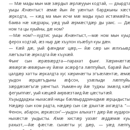
— Мæ мады мын мæ зæрдыл æрлæууын кодтай, — дзырдт
уыцы Æнæнтыст æмæ йын йе уæнтыл барджыны хæс
æркодта, — кæд ма мын исчи мæ мады хуыз истæмæйт
баива нæ хæдзары, уæд уый æрмæстдæр ды уаис. — Д
ном та цы хуыйны, дæ ном?
—Мæ ном?—худтис уыцы Æнæнтыст,—мæ ном мын куы
ферох кодтай, æз ныр дæ хъулон хъæбул куы дæн.
— Кæй дæ, уый фæндиаг цæр,— йæ сæр ын æлхъыв
лæгъзытæ æркодта йæ къухæй.
Фынг сын æрæвæрдта—парахат фынг. Хæринæгт
æвæргæ-æвæрын-иу йæхи асæрфта лæппуйыл, барæй йы
цалдæр хатты æркалдта хус хæринæгты згъæлæнтæ, æм
уыдон æрцæгъдыны æфсон, узæлыди лæппуй
зæрдæзæгъгæ уæнгтыл. Уымæн-иу йæ туджы змæлд кæ
фегуыппæг, уый кæцæй аирвæзтаид йæ цæстытæй.
Хъуыддаджы ныхасæй ницы бæлвырддзинадмæ æрцыдысты
Нæдæр сын ком радта, нæдæр сын сæ дзыхтæ ахгæдта. “
Фенон, абарон, æркæсон”—уыдон алыхатт дæр йæ иударо
ныхæстæ уыдысты. Æмæ хистæр уазæг æддæмæ ку
рахызт,—йæ фæстæ. сыхæгты ус дæр, — уæд лæпп