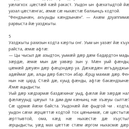
уæлагхох .цæстæй кæй ракаст. Уыдон ын фæхатыдтой й
уазал цæстæнгас, æмæ сæ ныхæстæ балхынцъ кодтой.
“Фендзынæн, ахъуыды кæндзынæн”. — Ахæм дзуаппим
рарвыста йæ уазджыты.
5
Уазджыты рахизын кодта кæрты онг. Уым ын уазæг йæ къу
райста, æмæ афтæ:
— Цы чысыл дæ азыдтон, уымæй дæр дæм бадардтон мад
зæрдæ, æмæ мын дæ уавæр зын у. Мæн уый фæнды
цæмæй дæуæн дæр фæцондæр уа. Дæхæдæн æгъдауджы
адæймаг дæ, алцы дæр бæстон абар. Æрцу махмæ дæр. Фе
нын нæ цард. Стæй дæ, куыд фæнды, афтæ бакæндзынæ
Æмæ ацыдысты.
Уый дæр хæдзармæ баздæхинаг уыд, фæлæ йæ зæрдæ на
фæлæууыд: цæуыл та дам-дум кæнынц нæ хъæуы сылтæ
Сæ цурмæ йæхи байста. Уыдонæй йæ фыдгой чи . кодта
уыдон сæхи æрцæттæ кодтой тох цæнынмæ, сæ цæстыт
æрттывтой, ома, кæд нæ ныхæстæ дæ хъусты
æрцыдысты, уæд мах цæттæ стæм æргом ныхасмæ дæр