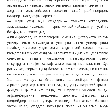
æрæвæрдта къæсæргæрон æппæрст къæйыл, иннæ та 
хæдзары æлыгæйсæрст зæххыл, стæй рæбынæрдæ
цалдæр къахдзæфы сарæзта.
— Фарн уæд ацы хæдзары,— хъуысти Джерджий
æмуазæджы хъæлæс. —Фарны митæй хайджын у,—уый т
йæ фыды хъæлæс уыд.
Æппынфæстаг, къæсæргæрон къæйыл фехъуыста къах
уынæр, æмæ фесхъиудта: уый уый къахы уынæр уыди
Каубыд лæсгæр уыди æлыг сыджытæй сæрст, фæл
кæмдæрты æрызгъæлд; уыцы гæмттæй иуыл йæ цæстæвга
сæмбæлд, атыдта хæдзармæ, къæсæргæрон йæх
скъуырдта галифе хæлаф æмæ ихсыд цырыхъытыл. Ху
рагъы хæдсæрмæ куыд базмæлы, афтæ змæлыдысты уыц
цырыхъытæ, æмæ сæ рухсæй тартæ кодтой йæ цæстытæ
Уæддæр ма ауыдта Джерджийы цæргæсбырынкъ фындз
Æрмæстдæр æртыккаг хатт уыдта, уыцы цæргæсбырынк
фындз. Ныр æм йæ хицау та цæргæсы хуызæн зынди
æфсæнбырынкъ, æндонных цæргæс. Цæргæс дар
кæцæйдæр ратахт усгур, фæзылди бæстæтыл, басаст
зæххьГцъар, уæддæр йæхицæн аккаг бинойнагыл нику