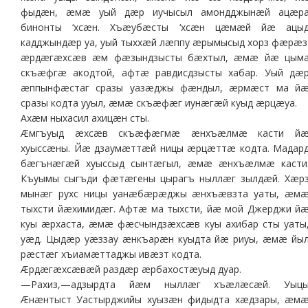
фыдæн, æмæ уый дæр иучысыл амондджынæй ацæр
бинонты ‘хсæн. Хъæубæсты ‘хсæн цæмæй йæ ацы
кадджындæр уа, уый тыххæй лæппу æрымысыд хорз фæрæз
æрдæгæхсæв æм фæзындзысты бæхтыл, æмæ йæ цым
скъæфгæ акодтой, афтæ равдисдзысты хабар. Уый дæ
æппынфæстаг сразы уазæджы фæндыл, æрмæст ма й
сразы кодта ууыл, æмæ скъæфæг иунæгæй куыд æрцæуа.
Ахæм ныхасил ахицæн сты.
Æмгъуыд æхсæв скъæфæгмæ æнхъæлмæ касти й
хуыссæны. Йæ дзаумæттæй ницы æрцæттæ кодта. Мадар
бæгънæгæй хуыссыд сынтæгыл, æмæ æнхъæлмæ касти
Къуымы сыгъди фæтæгены цырагъ ныллæг зылдæй. Хæр
мынæг рухс ницы уанæбæрæджы æнхъæвзта уаты, æм
тыхсти йæхимидæг. Афтæ ма тыхсти, йæ мой Джерджи й
куы æрхаста, æмæ фæсчындзæхсæв куы ахибар сты уаты
уæд. Цыдæр уæззау æнкъарæн куыдта йæ риуы, æмæ йы
рæстæг хъиамæттаджы ивæзт кодта.
Æрдæгæхсæвæй раздæр æрбахостæуыд дуар.
—Рахиз,—адзырдта йæм ныллæг хъæлæсæй. Уыц
Æнæнтыст Уастырджийы хуызæн фидыдта хæдзары, æм