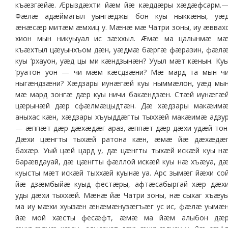
къæзгæйæ. Æрыздæхти йæм йæ кæддæры хæдæфсарм.
Фæлæ адæймагыл уынгæджы бон куы ныккæны, уæ
æнæсæр митæм æмхиц у. Мæнæ мæ Чатри зоны, иу æввах
хион мын никуыуал ис зæххыл. Æмæ ма цалынмæ м
къæхтыл цæуынхъом дæн, уæдмæ бæргæ фæразин, фæл
куы ‘рхауон, уæд цы ми кæндзынæн? Ууыл мæт кæнын. Ку
‘руатон уон — чи мæм кæсдзæни? Мæ мард та мын ч
ныгæндзæни? Хæдзары иунæгæй куы ныммæлон, уæд мы
мæ мард зонгæ дæр куы ничи бакæндзæн. Стæй иунæгæ
цæрынæй дæр сфæлмæцыдтæн. Дæ хæдзары макæим
аныхас кæн, хæдзары хъуыддæгты тыххæй макæимæ адзу
— æппæт дæр дæхæдæг араз, æппæт дæр дæхи удæй тон
Дæхи цæнгты тыхæй ратона кæн, æмæ йæ дæхæдæ
бахæр. Уый цæй цард у, дæ цæнгты тыхæй искæй куы н
барæвдауай, дæ цæнгты фæллой искæй куы нæ хъæуа, д
куысты мæт искæй тыххæй куынæ уа. Арс зымæг йæхи со
йæ дзæмбыйæ куыд фестæры, афтæсабыргай хæр дæх
уды дæхи тыххæй. Мæнæ йæ Чатри зоны, нæ сыхаг хъæу
ма иу мæхи хуызæн æнæмæнузæгъæг ус ис, фæлæ уымæ
йæ мой хæсты фесæфт, æмæ ма йæм алыбон дæ