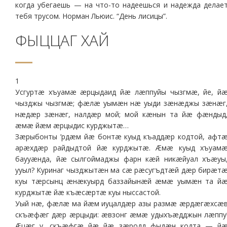
когда убегаешь — на что-то надеешься и надежда делае
тебя трусом. Норман Льюис. “День лисицы”.
ФЫЦЦАГ ХАЙ
1
Усгуртæ хъуамæ æрцыдаид йæ лæппуйы чызгмæ, йе, й
чызджы чызгмæ; фæлæ уымæн нæ уыди зæнæджы зæнæг
нæдæр зæнæг, налдæр мой; мой кæнын та йæ фæндыд
æмæ йæм æрцыдис курджытæ…
Зæрыбонты ’рдæм йæ бонтæ куыд къаддæр кодтой, афт
арæхдæр райдыдтой йæ курджытæ. Æмæ куыд хъуам
баууæнда, йæ сылгоймаджы фарн кæй никæйуал хъæуы
ууыл? Куринаг чызджытæн ма сæ рæсугъдтæй дæр бирæт
куы тæрсынц æнæкуырд баззайынæй æмæ уымæн та й
курджытæ йæ къæсæртæ куы ныссастой.
Уый нæ, фæлæ ма йæм иуцалдæр азы размæ æрдæгæхсæ
скъæфæг дæр æрцыди: æвзонг æмæ удыхъæдджын лæппу
Æцæг у, скъæфгæ йæ йæ зæродд фыдæн кодта — й