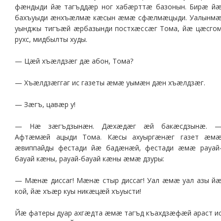
фæндыди йæ тагъддæр ног хабæрттæ базонын. Бирæ й
бахъуыди æнхъæлмæ кæсын æмæ сфæлмæцыди. Уалынм
уынджы тигъæй æрбазынди постхæссæг Тома, йæ цæсго
рухс, мидбылты худы.
— Цæй хъæлдзæг дæ абон, Тома?
— Хъæлдзæггаг ис газеты æмæ уымæн дæн хъæлдзæг.
— Зæгъ, цавæр у!
— Нæ зæгъдзынæн. Дæхæдæг æй бакæсдзынæ. 
Афтæмæй ацыди Тома. Кæсы ахуыргæнæг газет æм
æвиппайды фестади йæ бадæнæй, фестади æмæ рауай
бауай кæны, рауай-бауай кæны æмæ дзуры:
— Мæнæ диссаг! Мæнæ стыр диссаг! Уал æмæ уал азы й
кой, йæ хъæр куы никæцæй хъуысти!
Йæ фатеры дуар ахгæдта æмæ тагъд къахдзæфæй араст и