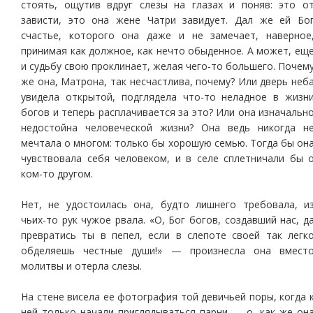
стоять, ощутив вдруг слезы на глазах и поняв: это о
зависти, это она жене Чатри завидует. Дал же ей Бо
счастье, которого она даже и не замечает, наверное
принимая как должное, как нечто обыденное. А может, ещ
и судьбу свою проклинает, желая чего-то большего. Почем
же она, Матрона, так несчастлива, почему? Или дверь неб
увидела открытой, подглядела что-то неладное в жизн
богов и теперь расплачивается за это? Или она изначальн
недостойна человеческой жизни? Она ведь никогда н
мечтала о многом: только бы хорошую семью. Тогда бы он
чувствовала себя человеком, и в селе сплетничали бы 
ком-то другом.
Нет, не удостоилась она, будто лишнего требовала, и
чьих-то рук чужое рвала. «О, Бог богов, создавший нас, д
превратись ты в пепел, если в слепоте своей так легк
обделяешь честные души!» — произнесла она вмест
молитвы и отерла слезы.
На стене висела ее фотография той девичьей поры, когда 
ней только начали приглядываться парни — о, как же он