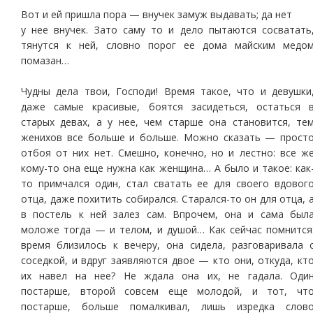
Вот и ей пришла пора — внучек замуж выдавать; да нет
у нее внучек. Зато саму то и дело пытаются сосватать
тянутся к ней, словно порог ее дома майским медо
помазан…
Чудны дела твои, Господи! Время такое, что и девушки
даже самые красивые, боятся засидеться, остаться 
старых девах, а у нее, чем старше она становится, те
женихов все больше и больше. Можно сказать — прост
отбоя от них нет. Смешно, конечно, но и лестно: все ж
кому-то она еще нужна как женщина… А было и такое: как
то примчался один, стал сватать ее для своего вдовог
отца, даже похитить собирался. Старался-то он для отца, 
в постель к ней залез сам. Впрочем, она и сама был
моложе тогда — и телом, и душой… Как сейчас помнится
время близилось к вечеру, она сидела, разговаривала 
соседкой, и вдруг заявляются двое — кто они, откуда, кт
их навел на нее? Не ждала она их, не гадала. Оди
постарше, второй совсем еще молодой, и тот, чт
постарше, больше помалкивал, лишь изредка слов