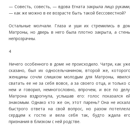
— Совесть, совесть, — вдова Егната закрыла лицо руками
— как же можно в ее возрасте быть такой бессовестной?
Остальные молчали. Глаза и уши их стремились в до
Матроны, но дверь в него была плотно закрыта, а стен
непрозрачны.
4
Ничего особенного в доме не происходило. Чатри, как уж
сказано, был их односельчанином, второй же, которог
женщины сочли слишком молодым для Матроны, явилс
сватать ее не за себя вовсе, а за своего отца, и только 
нем и говорил, немногословно, впрочем, и все по делу
Матрона вздрогнула, услышав его: голос показался е
знакомым. Однако кто же он, этот парень? Она не искал
быстрого ответа на свой вопрос, но разом потеплел
сердцем к гостю и вела себя так, будто ждала ег
признания в близком с ней родстве.