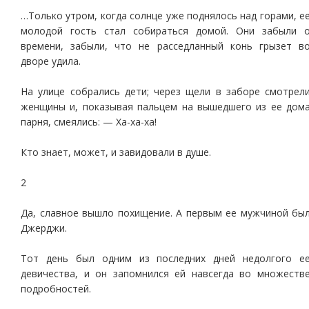
…Только утром, когда солнце уже поднялось над горами, е
молодой гость стал собираться домой. Они забыли 
времени, забыли, что не расседланный конь грызет в
дворе удила.
На улице собрались дети; через щели в заборе смотрел
женщины и, показывая пальцем на вышедшего из ее дом
парня, смеялись: — Ха-ха-ха!
Кто знает, может, и завидовали в душе.
2
Да, славное вышло похищение. А первым ее мужчиной бы
Джерджи.
Тот день был одним из последних дней недолгого е
девичества, и он запомнился ей навсегда во множеств
подробностей.