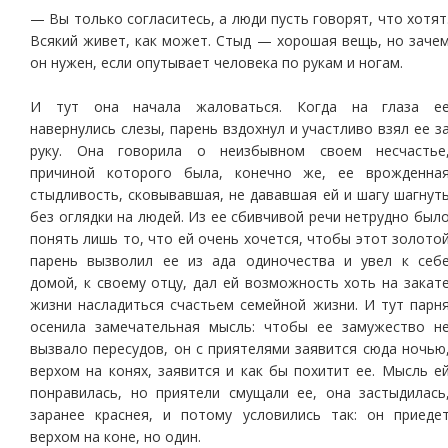
— Вы только согласитесь, а люди пусть говорят, что хотят
Всякий живет, как может. Стыд — хорошая вещь, но заче
он нужен, если опутывает человека по рукам и ногам.
И тут она начала жаловаться. Когда на глаза е
навернулись слезы, парень вздохнул и участливо взял ее з
руку. Она говорила о неизбывном своем несчастье
причиной которого была, конечно же, ее врожденна
стыдливость, сковывавшая, не дававшая ей и шагу шагнут
без оглядки на людей. Из ее сбивчивой речи нетрудно был
понять лишь то, что ей очень хочется, чтобы этот золото
парень вызволил ее из ада одиночества и увел к себ
домой, к своему отцу, дал ей возможность хоть на закат
жизни насладиться счастьем семейной жизни. И тут парн
осенила замечательная мысль: чтобы ее замужество н
вызвало пересудов, он с приятелями заявится сюда ночью
верхом на конях, заявится и как бы похитит ее. Мысль е
понравилась, но приятели смущали ее, она застыдилась
заранее краснея, и потому условились так: он приеде
верхом на коне, но один.