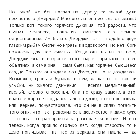
Но какой же бог послал на дорогу ее живой душ
несчастного Джерджи? Многого ли она хотела от жизни
Только вот такого горячего дыхания, той радости, чт
пьянит человека, наполняя смыслом его земно
существование. Им бы и с Джерджи так — подобно дву
гладким рыбам беспечно играть в водовороте. Но нет, бог
пожалели для нее счастья. Когда она вышла за него
Джерджи был в возрасте этого парня, притихшего в е
объятиях, а сама она — сама была, как горячее, бьющеес
сердце. Того же она ждала и от Джерджи. Но не дождалась
Возможно, кровь и бурлила в нем, да как-то не так: н
улыбки, ни живого движения — всегда медлительный
квелый, словно спросонья. Она не сразу заметила это
вначале жара ее сердца хватало на двоих, но вскоре понял
или, вернее, почувствовала, что он не в силах погасит
того огня, что так тревожил ее в девичестве, и даже хуж
— огонь тот разгорается и разгорается в ней. И во
теперь, когда прошло столько лет, когда старость то 
дело поглядывает на нее из зеркала, она нашла — д