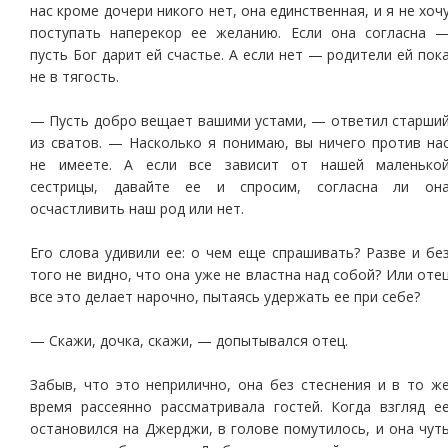
нас кроме дочери никого нет, она единственная, и я не хоч
поступать наперекор ее желанию. Если она согласна 
пусть Бог дарит ей счастье. А если нет — родители ей пок
не в тягость.
— Пусть добро вещает вашими устами, — ответил старши
из сватов. — Насколько я понимаю, вы ничего против на
не имеете. А если все зависит от нашей маленько
сестрицы, давайте ее и спросим, согласна ли он
осчастливить наш род или нет.
Его слова удивили ее: о чем еще спрашивать? Разве и бе
того не видно, что она уже не властна над собой? Или оте
все это делает нарочно, пытаясь удержать ее при себе?
— Скажи, дочка, скажи, — допытывался отец.
Забыв, что это неприлично, она без стеснения и в то ж
время рассеянно рассматривала гостей. Когда взгляд е
остановился на Джерджи, в голове помутилось, и она чут