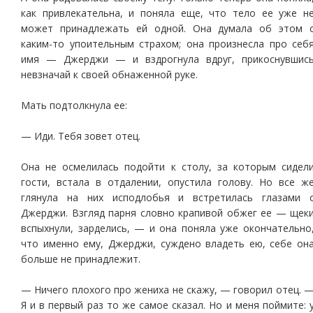
как привлекательна, и поняла еще, что тело ее уже н
может принадлежать ей одной. Она думала об этом 
каким-то упоительным страхом; она произнесла про себ
имя — Джерджи — и вздрогнула вдруг, прикоснувшис
невзначай к своей обнаженной руке.
Мать подтолкнула ее:
— Иди. Тебя зовет отец.
Она не осмелилась подойти к столу, за которым сидел
гости, встала в отдалении, опустила голову. Но все ж
глянула на них исподлобья и встретилась глазами 
Джерджи. Взгляд парня словно крапивой обжег ее — щек
вспыхнули, зарделись, — и она поняла уже окончательно
что именно ему, Джерджи, суждено владеть ею, себе он
больше не принадлежит.
— Ничего плохого про жениха не скажу, — говорил отец. 
Я и в первый раз то же самое сказал. Но и меня поймите: 