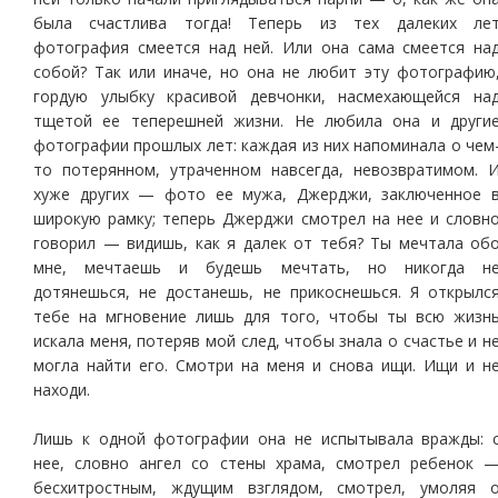
была счастлива тогда! Теперь из тех далеких ле
фотография смеется над ней. Или она сама смеется на
собой? Так или иначе, но она не любит эту фотографию
гордую улыбку красивой девчонки, насмехающейся на
тщетой ее теперешней жизни. Не любила она и други
фотографии прошлых лет: каждая из них напоминала о чем
то потерянном, утраченном навсегда, невозвратимом. 
хуже других — фото ее мужа, Джерджи, заключенное 
широкую рамку; теперь Джерджи смотрел на нее и словн
говорил — видишь, как я далек от тебя? Ты мечтала об
мне, мечтаешь и будешь мечтать, но никогда н
дотянешься, не достанешь, не прикоснешься. Я открылс
тебе на мгновение лишь для того, чтобы ты всю жизн
искала меня, потеряв мой след, чтобы знала о счастье и н
могла найти его. Смотри на меня и снова ищи. Ищи и н
находи.
Лишь к одной фотографии она не испытывала вражды: 
нее, словно ангел со стены храма, смотрел ребенок 
бесхитростным, ждущим взглядом, смотрел, умоляя 