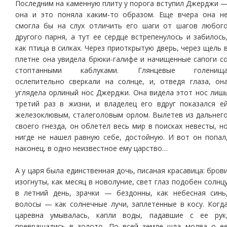
Последним на каменную плиту у порога вступил Джерджи 
она и это поняла каким-то образом. Еще вчера она н
смогла бы на слух отличить его шаги от шагов любог
другого парня, а тут ее сердце встрепенулось и забилось
как птица в силках. Через приоткрытую дверь, через щель 
плетне она увидела брюки-галифе и начищенные сапоги с
стоптанными каблуками. Глянцевые голенищ
ослепительно сверкали на солнце, и, отведя глаза, он
углядела орлиный нос Джерджи. Она видела этот нос лиш
третий раз в жизни, и владелец его вдруг показался е
железоклювым, сталеголовым орлом. Вылетев из дальнег
своего гнезда, он облетел весь мир в поисках невесты, н
нигде не нашел равную себе, достойную. И вот он попал
наконец, в одно неизвестное ему царство…
А у царя была единственная дочь, писаная красавица: бров
изогнуты, как месяц в новолуние, свет глаз подобен солнц
в летний день, зрачки — бездонны, как небесная синь
волосы — как солнечные лучи, заплетенные в косу. Когд
царевна умывалась, капли воды, падавшие с ее рук
превращались в золото. По всей земле шла молва о е