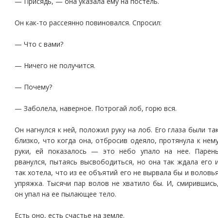
— Присядь, — она указала ему на постель.
Он как-то рассеянно повиновался. Спросил:
— Что с вами?
— Ничего не получится.
— Почему?
— Заболела, наверное. Потрогай лоб, горю вся.
Он нагнулся к ней, положил руку на лоб. Его глаза были та
близко, что когда она, отбросив одеяло, протянула к нем
руки, ей показалось — это небо упало на нее. Парен
рванулся, пытаясь высвободиться, но она так ждала его 
так хотела, что из ее объятий его не вырвала бы и воловь
упряжка. Тысячи пар волов не хватило бы. И, смирившись
он упал на ее пылающее тело.
Есть оно, есть счастье на земле.