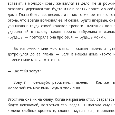
вставит, а молодой сразу же взялся за дело. Не из робки
оказался, держался так, будто и не в гостях вовсе, а у себ
дома. Глаза большие, веселые и в них то живое тепло, то
огонь, что всегда волновал ее. И снова, будто впервые, он
услышала в груди своей колокол тревоги. Пьянящая волн
ударила ей в голову, кровь горячо забурлила в жилах
«Будешь, — повторяла она про себя, — будешь моим».
— Вы напомнили мне мою мать, — сказал парень и чут
дотронулся до ее плеча. — Если в нашем доме кто-то 
заменит мне мать, то это вы.
— Как тебя зовут?
— Зовут? — белозубо рассмеялся парень. — Как же т
могла забыть мое имя? Ведь я твой сын!
Угостила она их на славу. Когда накрывала стол, старалась
будто невзначай, коснуться его, задеть. Сыпанула ему н
колени хлебных крошек и, словно смутившись, тороплив