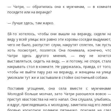
— Чатри, — обратилась она к мужчинам, — в комнат
посидите или на веранде?
— Лучше здесь, там жарко.
Ей-то хотелось, чтобы они вышли на веранду, сидели н
виду у всей улицы: все равно эти коровы-соседки выдумают
чего не было, распустят слухи, накрутят сплетен, так пуст
хоть посмотрят, позлятся. Она понимала, конечно, чт
Чатри здесь другого мнения, — ему не хочетс
выставляться, сидеть на виду, — и потому, не споря, стал
накрывать стол в комнате. Не удержалась, правда, от того
чтобы не выйти пару раз на веранду, и женщины на улиц
умолкали тут же и застывали в стойке охотничьей собаки.
Поставив угощение, она села вместе с мужчинами
Молодой больше молчал, зато Чатри разошелся вовсю 
приступ хвастовства на него напал. Она слушала, улыбаясь
и вдруг, приглядевшись к молодому, заметила над его лево
бровью крохотное родимое пятнышко, похожее на сле