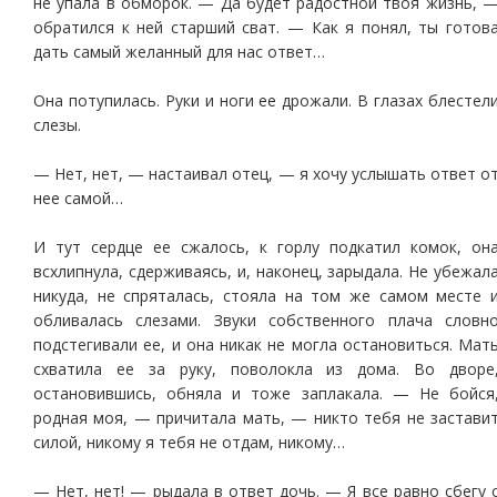
не упала в обморок. — Да будет радостной твоя жизнь, 
обратился к ней старший сват. — Как я понял, ты готов
дать самый желанный для нас ответ…
Она потупилась. Руки и ноги ее дрожали. В глазах блестел
слезы.
— Нет, нет, — настаивал отец, — я хочу услышать ответ о
нее самой…
И тут сердце ее сжалось, к горлу подкатил комок, он
всхлипнула, сдерживаясь, и, наконец, зарыдала. Не убежал
никуда, не спряталась, стояла на том же самом месте 
обливалась слезами. Звуки собственного плача словн
подстегивали ее, и она никак не могла остановиться. Мат
схватила ее за руку, поволокла из дома. Во дворе
остановившись, обняла и тоже заплакала. — Не бойся
родная моя, — причитала мать, — никто тебя не застави
силой, никому я тебя не отдам, никому…
— Нет, нет! — рыдала в ответ дочь. — Я все равно сбегу 