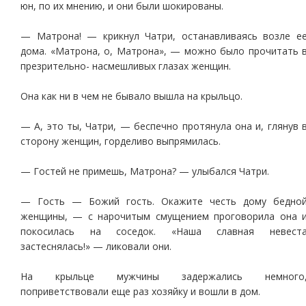
юн, по их мнению, и они были шокированы.
— Матрона! — крикнул Чатри, останавливаясь возле е
дома. «Матрона, о, Матрона», — можно было прочитать 
презрительно- насмешливых глазах женщин.
Она как ни в чем не бывало вышла на крыльцо.
— А, это ты, Чатри, — беспечно протянула она и, глянув 
сторону женщин, горделиво выпрямилась.
— Гостей не примешь, Матрона? — улыбался Чатри.
— Гость — Божий гость. Окажите честь дому бедно
женщины, — с нарочитым смущением проговорила она 
покосилась на соседок. «Наша славная невест
застеснялась!» — ликовали они.
На крыльце мужчины задержались немного
поприветствовали еще раз хозяйку и вошли в дом.