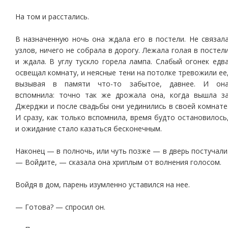
На том и расстались.
В назначенную ночь она ждала его в постели. Не связал
узлов, ничего не собрала в дорогу. Лежала голая в постел
и ждала. В углу тускло горела лампа. Слабый огонек едв
освещал комнату, и неясные тени на потолке тревожили ее
вызывая в памяти что-то забытое, давнее. И он
вспомнила: точно так же дрожала она, когда вышла з
Джерджи и после свадьбы они уединились в своей комнате
И сразу, как только вспомнила, время будто остановилось
и ожидание стало казаться бесконечным.
Наконец — в полночь, или чуть позже — в дверь постучали
— Войдите, — сказала она хриплым от волнения голосом.
Войдя в дом, парень изумленно уставился на нее.
— Готова? — спросил он.