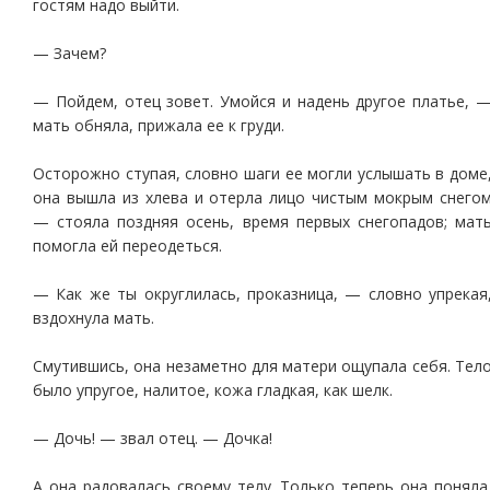
гостям надо выйти.
— Зачем?
— Пойдем, отец зовет. Умойся и надень другое платье, 
мать обняла, прижала ее к груди.
Осторожно ступая, словно шаги ее могли услышать в доме
она вышла из хлева и отерла лицо чистым мокрым снего
— стояла поздняя осень, время первых снегопадов; мат
помогла ей переодеться.
— Как же ты округлилась, проказница, — словно упрекая
вздохнула мать.
Смутившись, она незаметно для матери ощупала себя. Тел
было упругое, налитое, кожа гладкая, как шелк.
— Дочь! — звал отец. — Дочка!
А она радовалась своему телу. Только теперь она поняла