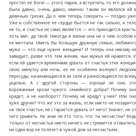
простят ее боги! — этого парня, а встретить-то его должн
была давно, очень давно, именно таким он являлся ей 
девичьих грезах. Да о чем теперь говорить — поздно уже
Уже и собственное ее сердце бьется не так сильно, и тел
не то, и счастье не само является — его приходится красть
Хоть миг, да твой. Никогда в жизни она ни о чем особом 
не мечтала. Иметь бы большую дружную семью, любимог
мужа — что еще нужно женщине? И теперь она никому н
завидует, разве что тем женам, чьи мужья ей нравятся. 
если ей удается временами урвать от счастья этих женщи
свою минутку или ночь, ее не особенно волнуют людски
пересуды, начинающиеся в их селе и разносящиеся по всем
ущелью. А с другой стороны — хороши ли они, эт
ворованные крохи чужого семейного добра? Почему он
крадет, а не наоборот? Почему не крадут у нее? Или он
хуже других? Что же это за жизнь, если никто не позаритс
на твое счастье, не старается урвать от него? Значит, не о
чего урывать. Не знак ли это того, что ты несчастна? Вед
только от несчастья никто ничего не стремится отхватить
ни один вор не полезет в чужой дом за несчастьем…