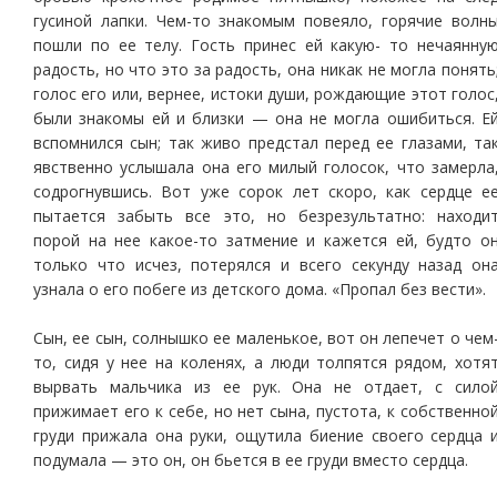
гусиной лапки. Чем-то знакомым повеяло, горячие волн
пошли по ее телу. Гость принес ей какую- то нечаянну
радость, но что это за радость, она никак не могла понять
голос его или, вернее, истоки души, рождающие этот голос
были знакомы ей и близки — она не могла ошибиться. Е
вспомнился сын; так живо предстал перед ее глазами, та
явственно услышала она его милый голосок, что замерла
содрогнувшись. Вот уже сорок лет скоро, как сердце е
пытается забыть все это, но безрезультатно: находи
порой на нее какое-то затмение и кажется ей, будто о
только что исчез, потерялся и всего секунду назад он
узнала о его побеге из детского дома. «Пропал без вести».
Сын, ее сын, солнышко ее маленькое, вот он лепечет о чем
то, сидя у нее на коленях, а люди толпятся рядом, хотя
вырвать мальчика из ее рук. Она не отдает, с сило
прижимает его к себе, но нет сына, пустота, к собственно
груди прижала она руки, ощутила биение своего сердца 
подумала — это он, он бьется в ее груди вместо сердца.