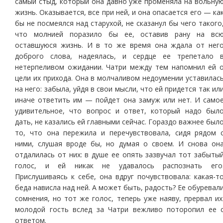
самый стыд, который она давно уже променяла на вольну
жизнь. Оказывается, все при ней, и она опасается его — ка
бы не посмеялся над старухой, не сказанул бы чего такого
что молнией поразило бы ее, оставив рану на вс
оставшуюся жизнь. И в то же время она ждала от нег
доброго слова, надеялась, и сердце ее трепетало 
нетерпеливом ожидании. Чатри между тем напомнил ей 
цели их прихода. Она в молчаливом недоумении уставилас
на него: забыла, уйдя в свои мысли, что ей придется так ил
иначе ответить им — пойдет она замуж или нет. И само
удивительное, что вопрос и ответ, который надо был
дать, не казались ей главными сейчас. Гораздо важнее был
то, что она пережила и перечувствовала, сидя рядом 
ними, слушая вроде бы, но думая о своем. И снова он
отдалилась от них: в душе ее опять зазвучал тот забыты
голос, и ей никак не удавалось распознать его
Прислушиваясь к себе, она вдруг почувствовала: какая-т
беда нависла над ней. А может быть, радость? Ее обуревал
сомнения, но тот же голос, теперь уже наяву, прервал их
молодой гость вслед за Чатри вежливо поторопил ее 
ответом.