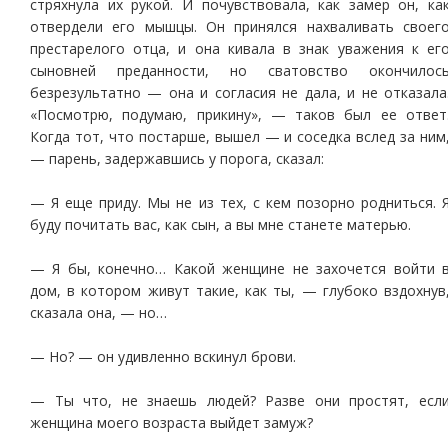
стряхнула их рукой. И почувствовала, как замер он, ка
отвердели его мышцы. Он принялся нахваливать своег
престарелого отца, и она кивала в знак уважения к ег
сыновней преданности, но сватовство окончилос
безрезультатно — она и согласия не дала, и не отказала
«Посмотрю, подумаю, прикину», — таков был ее ответ
Когда тот, что постарше, вышел — и соседка вслед за ним
— парень, задержавшись у порога, сказал:
— Я еще приду. Мы не из тех, с кем позорно родниться. 
буду почитать вас, как сын, а вы мне станете матерью.
— Я бы, конечно… Какой женщине не захочется войти 
дом, в котором живут такие, как ты, — глубоко вздохнув
сказала она, — но…
— Но? — он удивленно вскинул брови.
— Ты что, не знаешь людей? Разве они простят, есл
женщина моего возраста выйдет замуж?