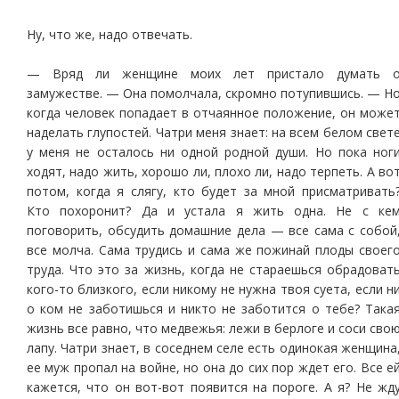
Ну, что же, надо отвечать.
— Вряд ли женщине моих лет пристало думать 
замужестве. — Она помолчала, скромно потупившись. — Н
когда человек попадает в отчаянное положение, он може
наделать глупостей. Чатри меня знает: на всем белом свет
у меня не осталось ни одной родной души. Но пока ног
ходят, надо жить, хорошо ли, плохо ли, надо терпеть. А во
потом, когда я слягу, кто будет за мной присматривать
Кто похоронит? Да и устала я жить одна. Не с ке
поговорить, обсудить домашние дела — все сама с собой
все молча. Сама трудись и сама же пожинай плоды своег
труда. Что это за жизнь, когда не стараешься обрадоват
кого-то близкого, если никому не нужна твоя суета, если н
о ком не заботишься и никто не заботится о тебе? Така
жизнь все равно, что медвежья: лежи в берлоге и соси сво
лапу. Чатри знает, в соседнем селе есть одинокая женщина
ее муж пропал на войне, но она до сих пор ждет его. Все е
кажется, что он вот-вот появится на пороге. А я? Не жд