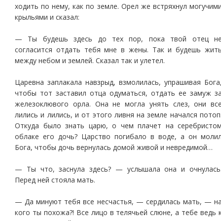
ходить по нему, как по земле. Орел же встряхнул могучим
крыльями и сказал:
— Ты будешь здесь до тех пор, пока твой отец н
согласится отдать тебя мне в жены. Так и будешь жит
между небом и землей. Сказал так и улетел.
Царевна заплакала навзрыд, взмолилась, упрашивая Бога
чтобы тот заставил отца одуматься, отдать ее замуж з
железоклювого орла. Она не могла унять слез, они вс
лились и лились, и от этого ливня на земле начался потоп
Откуда было знать царю, о чем плачет на серебристо
облаке его дочь? Царство погибало в воде, а он моли
Бога, чтобы дочь вернулась домой живой и невредимой…
— Ты что, заснула здесь? — услышала она и очнулась
Перед ней стояла мать.
— Да минуют тебя все несчастья, — сердилась мать, — н
кого ты похожа?! Все лицо в телячьей слюне, а тебе ведь 