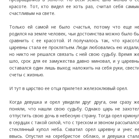
красоте. Тот, кто видел ее хоть раз, считал себя самы
счастливым на свете.
Только ей самой не было счастья, потому что еще н
родился на земле человек, чьи достоинства можно было б
сравнить с ее красотой. И получалось так, что красот
царевны стала ее проклятьем. Люди любовались ею издали
но никто не решался связать с ней свою судьбу. Время ж
шло, срок для ее замужества давно миновал, и у царевн
оставался один лишь выход: наложить на себя руки, свест
счеты с жизнью.
И тут в царство ее отца прилетел железоклювый орел.
Когда девушка и орел увидели друг друга, они сразу ж
поняли, что нашли свою судьбу. Однако царь не захоте
отпустить свою дочь в небесную страну. Тогда орел крикну
в сердцах с такой силой, что с треском и звоном рассыпалс
стеклянный купол неба. Схватил орел царевну и унес е
ввысь. Опустил на серебристое облако, и девушка стал