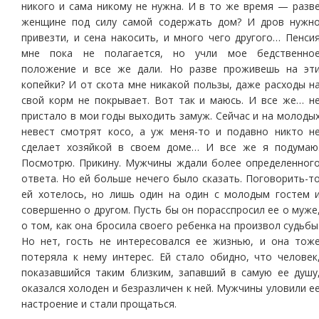
никого и сама никому не нужна. И в то же время — разв
женщине под силу самой содержать дом? И дров нужн
привезти, и сена накосить, и много чего другого… Пенси
мне пока не полагается, но учли мое бедственно
положение и все же дали. Но разве проживешь на эт
копейки? И от скота мне никакой пользы, даже расходы н
свой корм не покрывает. Вот так и маюсь. И все же… н
пристало в мои годы выходить замуж. Сейчас и на молоды
невест смотрят косо, а уж меня-то и подавно никто н
сделает хозяйкой в своем доме… И все же я подумаю
Посмотрю. Прикину. Мужчины ждали более определенног
ответа. Но ей больше нечего было сказать. Поговорить-т
ей хотелось, но лишь один на один с молодым гостем 
совершенно о другом. Пусть бы он порасспросил ее о муже
о том, как она бросила своего ребенка на произвол судьбы
Но нет, гость не интересовался ее жизнью, и она тож
потеряла к нему интерес. Ей стало обидно, что человек
показавшийся таким близким, запавший в самую ее душу
оказался холоден и безразличен к ней. Мужчины уловили е
настроение и стали прощаться.