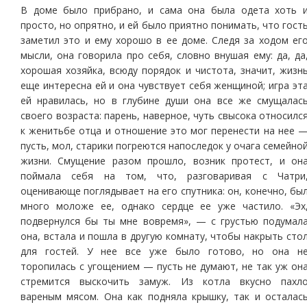
В доме было прибрано, и сама она была одета хоть 
просто, но опрятно, и ей было приятно понимать, что гост
заметил это и ему хорошо в ее доме. Следя за ходом ег
мысли, она говорила про себя, словно внушая ему: да, да
хорошая хозяйка, всюду порядок и чистота, значит, жизн
еще интересна ей и она чувствует себя женщиной; игра эт
ей нравилась, но в глубине души она все же смущалас
своего возраста: парень, наверное, чуть свысока относилс
к женитьбе отца и отношение это мог перенести на нее 
пусть, мол, старики погреются напоследок у очага семейно
жизни. Смущение разом прошло, возник протест, и он
поймала себя на том, что, разговаривая с Чатри
оценивающе поглядывает на его спутника: он, конечно, бы
много моложе ее, однако сердце ее уже частило. «Эх
подвернулся бы ты мне вовремя», — с грустью подумал
она, встала и пошла в другую комнату, чтобы накрыть сто
для гостей. У нее все уже было готово, но она н
торопилась с угощением — пусть не думают, не так уж он
стремится выскочить замуж. Из котла вкусно пахл
вареным мясом. Она как подняла крышку, так и осталас