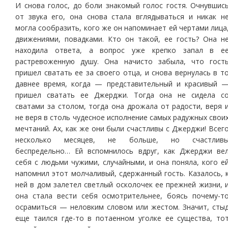
И снова голос, до боли знакомый голос гостя. Очнувшис
от звука его, она снова стала вглядываться и никак н
могла сообразить, кого же он напоминает ей чертами лица
движениями, повадками. Кто он такой, ее гость? Она н
находила ответа, а вопрос уже крепко запал в е
растревоженную душу. Она начисто забыла, что гост
пришел сватать ее за своего отца, и снова вернулась в т
давнее время, когда — представительный и красивый 
пришел сватать ее Джерджи. Тогда она не сидела с
сватами за столом, тогда она дрожала от радости, веря 
не веря в столь чудесное исполнение самых радужных свои
мечтаний. Ах, как же они были счастливы с Джерджи! Всег
несколько месяцев, не больше, но счастлив
беспредельно… Ей вспомнилось вдруг, как Джерджи ве
себя с людьми чужими, случайными, и она поняла, кого е
напомнил этот молчаливый, сдержанный гость. Казалось, 
ней в дом залетел светлый осколочек ее прежней жизни, 
она стала вести себя осмотрительнее, боясь почему-т
осрамиться — неловким словом или жестом. Значит, сты
еще таился где-то в потаенном уголке ее существа, то