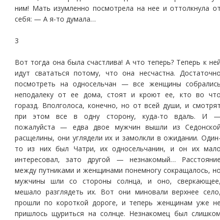
ним! Мать изумленно посмотрела на нее и оттолкнула о
себя: — А я-то думала…
3
Вот тогда она была счастлива! А что теперь? Теперь к не
идут свататься потому, что она несчастна. Достаточн
посмотреть на односельчан — все женщины собралис
неподалеку от ее дома, стоят и кроют ее, кто во чт
горазд. Вполголоса, конечно, но от всей души, и смотря
при этом все в одну сторону, куда-то вдаль. И 
пожалуйста — едва двое мужчин вышли из Седонско
расщелины, они углядели их и замолкли в ожидании. Один
то из них был Чатри, их односельчанин, и он их мал
интересовал, зато другой — незнакомый… Расстояни
между путниками и женщинами понемногу сокращалось, н
мужчины шли со стороны солнца, и оно, сверкающее
мешало разглядеть их. Вот они миновали верхнее село
прошли по короткой дороге, и теперь женщинам уже н
пришлось щуриться на солнце. Незнакомец был слишко