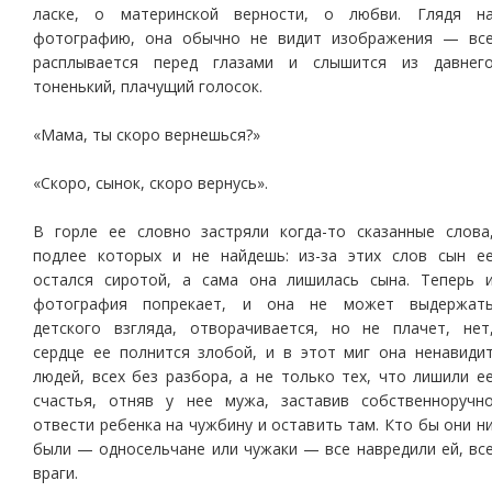
ласке, о материнской верности, о любви. Глядя н
фотографию, она обычно не видит изображения — вс
расплывается перед глазами и слышится из давнег
тоненький, плачущий голосок.
«Мама, ты скоро вернешься?»
«Скоро, сынок, скоро вернусь».
В горле ее словно застряли когда-то сказанные слова
подлее которых и не найдешь: из-за этих слов сын е
остался сиротой, а сама она лишилась сына. Теперь 
фотография попрекает, и она не может выдержат
детского взгляда, отворачивается, но не плачет, нет
сердце ее полнится злобой, и в этот миг она ненавиди
людей, всех без разбора, а не только тех, что лишили е
счастья, отняв у нее мужа, заставив собственноручн
отвести ребенка на чужбину и оставить там. Кто бы они н
были — односельчане или чужаки — все навредили ей, вс
враги.